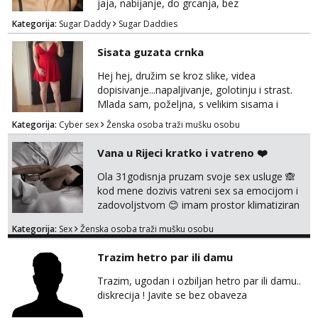
jaja, nabijanje, do grcanja, bez
ograničavanja... - fisting (ili big insertions),
Kategorija:
Sugar Daddy
Sugar Daddies
gaping, DAP/TAP, prolapse, sirenje... Ako
možeš nešto od toga i spremna si, javi se.
Sisata guzata crnka
Nagrada po želji (od 500€ naviše, ovisi o
tome sto možeš)
Hej hej, družim se kroz slike, videa
dopisivanje...napaljivanje, golotinju i strast.
Mlada sam, poželjna, s velikim sisama i
guzom. 😉 Kontakt: Telegram: nebojezuto
Kategorija:
Cyber sex
Ženska osoba traži mušku osobu
Google chat/Gmail smmaprivatni@gmail.com
Vana u Rijeci kratko i vatreno ❤️
Ola 31godisnja pruzam svoje sex usluge 🙈
kod mene dozivis vatreni sex sa emocijom i
zadovoljstvom 😊 imam prostor klimatiziran
pa nebrini da se oznojiš previse 😆 u cijeni
Kategorija:
Sex
Ženska osoba traži mušku osobu
nudim klasiku sa zastitom pusenje bez
dirkanje i lizanje sexy rublje uvijek imam
Trazim hetro par ili damu
neradim analno i pitanja ako radim bez odma
ignoriram radim samo sa svojim slikama
Trazim, ugodan i ozbiljan hetro par ili damu..
original ✌️😊ali neki vec me poznaju waccap...
diskrecija ! Javite se bez obaveza