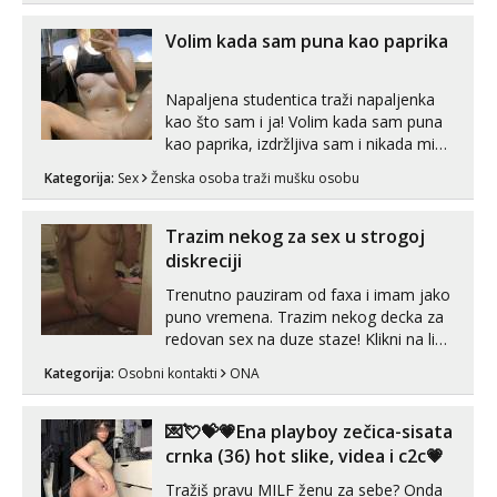
Volim kada sam puna kao paprika
Napaljena studentica traži napaljenka
kao što sam i ja! Volim kada sam puna
kao paprika, izdržljiva sam i nikada mi
nije dosta seksa. Volim grubi seks i više
Kategorija:
Sex
Ženska osoba traži mušku osobu
puta dnevno bilo kad i bilo gdje zato se
javi što prije da me isprobaš Klikni na
link ispod i nadji me tamo, cekam te!
Trazim nekog za sex u strogoj
diskreciji
Trenutno pauziram od faxa i imam jako
puno vremena. Trazim nekog decka za
redovan sex na duze staze! Klikni na link
ispod i nadji me tamo, cekam te!
Kategorija:
Osobni kontakti
ONA
💌💘💝💗Ena playboy zečica-sisata
crnka (36) hot slike, videa i c2c💗
Tražiš pravu MILF ženu za sebe? Onda