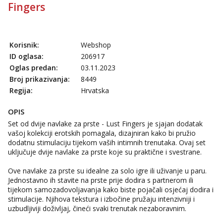
Fingers
Učiteljica iz predgrađa traži...
Tel:
064/677-677
- Kod: #160
tel:0,93€ - mob:1,12€ min
Korisnik:
Webshop
Snježana
ID oglasa:
206917
Razgovaram :)
Oglas predan:
03.11.2023
Tel:
064/677-677
- Kod: #119
Broj prikazivanja:
8449
tel:0,93€ - mob:1,12€ min
Regija:
Hrvatska
Obavijesti me kada se oslobodi
OPIS
Vanesa
Razgovaram :)
Set od dvije navlake za prste - Lust Fingers je sjajan dodatak
vašoj kolekciji erotskih pomagala, dizajniran kako bi pružio
Tel:
064/677-677
- Kod: #74
dodatnu stimulaciju tijekom vaših intimnih trenutaka. Ovaj set
tel:0,93€ - mob:1,12€ min
uključuje dvije navlake za prste koje su praktične i svestrane.
Obavijesti me kada se oslobodi
Ove navlake za prste su idealne za solo igre ili uživanje u paru.
Lili
Jednostavno ih stavite na prste prije dodira s partnerom ili
Čekam tvoj poziv!
tijekom samozadovoljavanja kako biste pojačali osjećaj dodira i
Tel:
064/677-677
- Kod: #128
stimulacije. Njihova tekstura i izbočine pružaju intenzivniji i
tel:0,93€ - mob:1,12€ min
uzbudljiviji doživljaj, čineći svaki trenutak nezaboravnim.