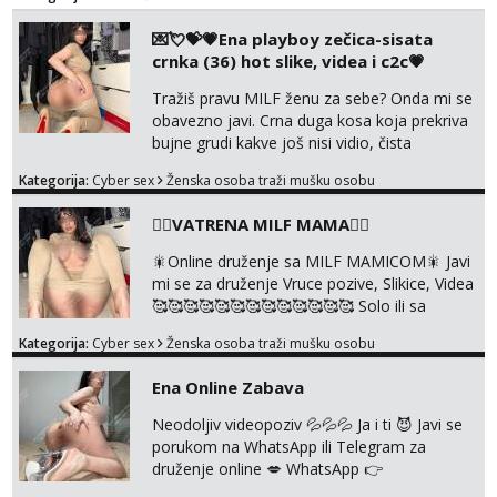
Prostor imam, diskr max. A i mobilan 🚗 sam.
💌💘💝💗Ena playboy zečica-sisata
crnka (36) hot slike, videa i c2c💗
Tražiš pravu MILF ženu za sebe? Onda mi se
obavezno javi. Crna duga kosa koja prekriva
bujne grudi kakve još nisi vidio, čista
ŠESTICA! A usne? O usnama bolje da ni ne
Kategorija:
Cyber sex
Ženska osoba traži mušku osobu
pričam. Prave pune usne koje će ti se urezati
u pamćenje, jer vjeruj mi, takve još nisi vidio.
❤️‍🔥VATRENA MILF MAMA❤️‍🔥
Uvijek sam spremna za ONLOINE zabavu.
Volim vruće u porukama uz pokoju fotku.
🎇Online druženje sa MILF MAMICOM🎇 Javi
Radim slikice i videa po tvojoj želji te imam
mi se za druženje Vruce pozive, Slikice, Videa
raznih mater...
🥰🥰🥰🥰🥰🥰🥰🥰🥰🥰🥰🥰🥰 Solo ili sa
partnerom ili kolegicama Javi mi se porukom
Kategorija:
Cyber sex
Ženska osoba traži mušku osobu
WhatsApp ili Telegram WhatsApp 👉
+385919977166 Telegram 👉
Ena Online Zabava
@enafriedrichkis 🤬NE RADIM SASTANKE I
DRUZENJA UZIVO🤬
Neodoljiv videopoziv 💦💦💦 Ja i ti 😈 Javi se
porukom na WhatsApp ili Telegram za
druženje online 💋 WhatsApp 👉
+385919977166 Telegram 👉