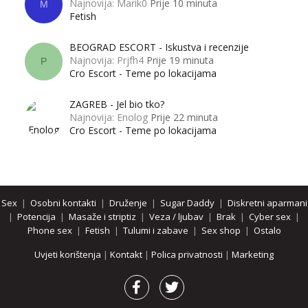
Najnovija: Marik0
Prije 10 minuta
M
Fetish
BEOGRAD ESCORT - Iskustva i recenzije
Najnovija: Prjfh4
Prije 19 minuta
P
Cro Escort - Teme po lokacijama
ZAGREB - Jel bio tko?
Najnovija: Enolog
Prije 22 minuta
Cro Escort - Teme po lokacijama
Sex
|
Osobni kontakti
|
Druženje
|
Sugar Daddy
|
Diskretni aparmani
|
Potencija
|
Masaže i striptiz
|
Veza / ljubav
|
Brak
|
Cyber sex
|
Phone sex
|
Fetish
|
Tulumi i zabave
|
Sex shop
|
Ostalo
Uvjeti korištenja
|
Kontakt
|
Polica privatnosti
|
Marketing