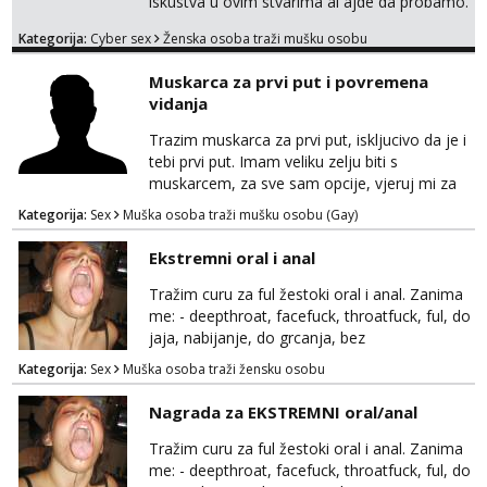
iskustva u ovim stvarima al ajde da probamo.
🤗 Nudim fotkice,videa, dopisivanje može
Kategorija:
Cyber sex
Ženska osoba traži mušku osobu
poslije kada se bolje znamo i videopoziv i
tome slično u zamjenu za mjesečni đeparac.
Muskarca za prvi put i povremena
Idealno ne nešto jednokratno već
vidanja
dogovoreno i na dulje vrijeme. Malo jesam
sramežljiva ali potrudit ću se da budeš
Trazim muskarca za prvi put, iskljucivo da je i
zadovoljan i da imaš nekog za svakodn...
tebi prvi put. Imam veliku zelju biti s
muskarcem, za sve sam opcije, vjeruj mi za
sve…pasiv/aktiv/pusenje/ najlonke…ako bude
Kategorija:
Sex
Muška osoba traži mušku osobu (Gay)
dobro mozemo nastaviti povremena vidanja
uz maksimalnu diskreciju,sto bude u sobi
Ekstremni oral i anal
tamo i ostaje. Jace sam grade 180cm 110kg.
Ozenjen, uz dogovor o lokaciji i vremenu ja
Tražim curu za ful žestoki oral i anal. Zanima
rjesavam apartman/hotel. Odgovara mi cijela
me: - deepthroat, facefuck, throatfuck, ful, do
kontinentalna...
jaja, nabijanje, do grcanja, bez
ograničavanja... - fisting (ili big insertions),
Kategorija:
Sex
Muška osoba traži žensku osobu
gaping, DAP/TAP, prolapse, sirenje... Ako
možeš nešto od toga i spremna si, javi se.
Nagrada za EKSTREMNI oral/anal
Tražim curu za ful žestoki oral i anal. Zanima
me: - deepthroat, facefuck, throatfuck, ful, do