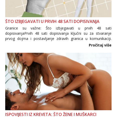
ŠTO IZBJEGAVATI U PRVIH 48 SATI DOPISIVANJA
Granice su važne: Što izbjegavati u prvih 48 sati
dopisivanjaPrvih 48 sati dopisivanja ključni su za stvaranje
prvog dojma i postavljanje zdravih granica u komunikaciji.
Važno je izbjeći prebrzo otkrivanje osobnih ili intimnih
Pročitaj više
informacija, jer nepoznata osoba još nije zaslužila to
povjerenje. Takođe...
ISPOVIJESTI IZ KREVETA: ŠTO ŽENE I MUŠKARCI