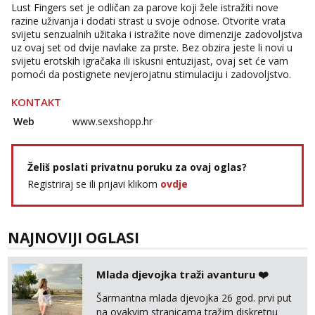
Zara
Lust Fingers set je odličan za parove koji žele istražiti nove
Čekam tvoj poziv!
razine uživanja i dodati strast u svoje odnose. Otvorite vrata
svijetu senzualnih užitaka i istražite nove dimenzije zadovoljstva
Tel:
064/677-677
- Kod: #123
uz ovaj set od dvije navlake za prste. Bez obzira jeste li novi u
tel:0,93€ - mob:1,12€ min
svijetu erotskih igračaka ili iskusni entuzijast, ovaj set će vam
pomoći da postignete nevjerojatnu stimulaciju i zadovoljstvo.
Anđela
Čekam tvoj poziv!
KONTAKT
Tel:
064/677-677
- Kod: #142
Web
www.sexshopp.hr
tel:0,93€ - mob:1,12€ min
Želiš poslati privatnu poruku za ovaj oglas?
Registriraj se ili prijavi klikom
ovdje
NAJNOVIJI OGLASI
Mlada djevojka traži avanturu ❤️
Šarmantna mlada djevojka 26 god. prvi put
na ovakvim stranicama tražim diskretnu