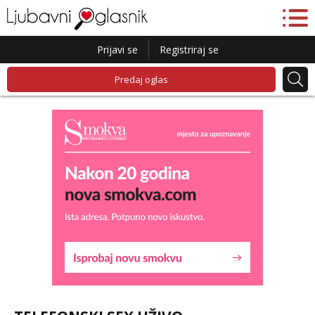
Prijavi se
Registriraj se
Predaj oglas
Maja
Razgovaram :)
Tel:
064/677-677
- Kod: #04
tel:0,93€ - mob:1,12€ min