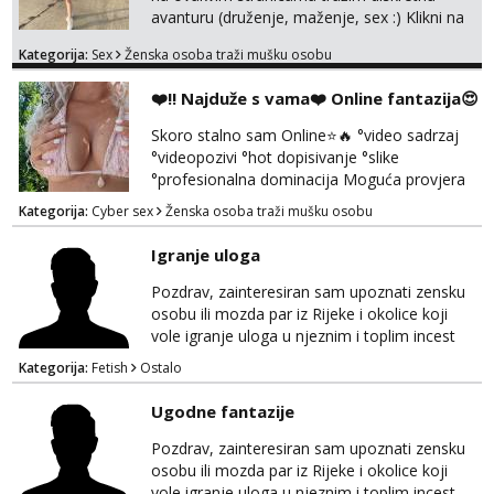
avanturu (druženje, maženje, sex :) Klikni na
link ispod i nadji me tamo, cekam te!
Kategorija:
Sex
Ženska osoba traži mušku osobu
❤️‼️ Najduže s vama❤️ Online fantazija😍
Skoro stalno sam Online⭐🔥 °video sadrzaj
°videopozivi °hot dopisivanje °slike
°profesionalna dominacija Moguća provjera
videopozivom, no ako se nakon toga ne
Kategorija:
Cyber sex
Ženska osoba traži mušku osobu
javite, vise vam ju ne radim 😉 100% prava i
diskretna. Probaj me jednom, nećeš moći bez
Igranje uloga
mene 😜😇 Nemojte me pitati za uzivo, jer to
ne radim. 0998785600 javljanje isključivo
Pozdrav, zainteresiran sam upoznati zensku
porukom na WhatsApp🩷
osobu ili mozda par iz Rijeke i okolice koji
vole igranje uloga u njeznim i toplim incest
pricama, izgled nebitan, bitno je da znas sto
Kategorija:
Fetish
Ostalo
zelis i da se volis zabavljati. Javitese na mail,
viber, wapp ili zovite. Samo ozbiljni, hvala
Ugodne fantazije
Pozdrav, zainteresiran sam upoznati zensku
osobu ili mozda par iz Rijeke i okolice koji
vole igranje uloga u njeznim i toplim incest