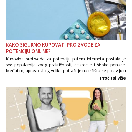
KAKO SIGURNO KUPOVATI PROIZVODE ZA
POTENCIJU ONLINE?
Kupovina proizvoda za potenciju putem interneta postala je
sve popularnija zbog praktičnosti, diskrecije i široke ponude.
Međutim, upravo zbog velike potražnje na tržištu se pojavljuju
i brojni krivotvoreni proizvodi, nepouzdane internetske
Pročitaj više
trgovine te proizvodi nepoznatog podrijetla. ...