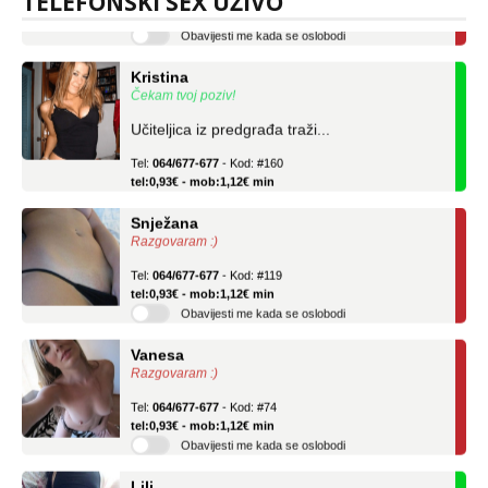
TELEFONSKI SEX UŽIVO
Obavijesti me kada se oslobodi
Kristina
Čekam tvoj poziv!
Učiteljica iz predgrađa traži...
Tel:
064/677-677
- Kod: #160
tel:0,93€ - mob:1,12€ min
Snježana
Razgovaram :)
Tel:
064/677-677
- Kod: #119
tel:0,93€ - mob:1,12€ min
Obavijesti me kada se oslobodi
Vanesa
Razgovaram :)
Tel:
064/677-677
- Kod: #74
tel:0,93€ - mob:1,12€ min
Obavijesti me kada se oslobodi
Lili
Čekam tvoj poziv!