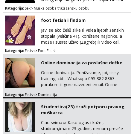
pricama, izgled nebitan, bitno je da znas sto
Kategorija:
Sex
Muška osoba traži žensku osobu
zelis i da se volis zabavljati. Javitese na mail,
viber, wapp ili zovite. Samo ozbiljni, hvala
foot fetish i findom
Javi se ako želiš slike ili videa lijepih ženskih
stopala (veličina 41), korištene najlonke, a
može i susret uživo (Zagreb) ili video call.
Mlada sam, lijepa i obrazovana te spremna za
Kategorija:
Fetish
Foot Fetish
dogovore i ispunjavanje želja. Molim samo
ozbiljni, spremni na dugoročnu suradnju i koji
Online dominacija za poslušne dečke
mogu adekvatno platiti ono što nudim. :)
Također me zanima i findom Javite se sa
Online doninacija. Ponižavanje, joi, sissy
svojim željama i ponudama.
training, cbt... Whatsupp 095 382 8363
porukom ili gore navedeni email. Online
sesije-40 Mjesečni paket-150. Moguć susret
Kategorija:
Fetish
Dominacija
uživo nakon mjesečnog druženja . Čekam te
poslušni psiću. --Pažnja!⁉️ Mnogi klijenti su mi
Studentica(23) traži potporu pravog
znali reći da im netko šalje moje fotke/videa
muškarca
ili ima slične oglase s mojim slikama. Moj
oglas za dominaciju je isključvo ov...
Ciao svima☺️ Kako oglas i kaže ,
studiram,imam 23 godine, nemam previše