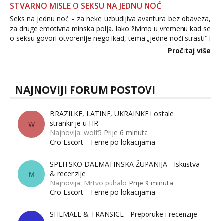
STVARNO MISLE O SEKSU NA JEDNU NOĆ
Seks na jednu noć – za neke uzbudljiva avantura bez obaveza,
za druge emotivna minska polja. Iako živimo u vremenu kad se
o seksu govori otvorenije nego ikad, tema „jedne noći strasti“ i
dalje izaziva burne rasprave. Što zapravo misle žene, a što
Pročitaj više
muškarci? Jesu...
NAJNOVIJI FORUM POSTOVI
BRAZILKE, LATINE, UKRAINKE i ostale
strankinje u HR
W
Najnovija: wolf5
Prije 6 minuta
Cro Escort - Teme po lokacijama
SPLITSKO DALMATINSKA ŽUPANIJA - Iskustva
& recenzije
M
Najnovija: Mrtvo puhalo
Prije 9 minuta
Cro Escort - Teme po lokacijama
SHEMALE & TRANSICE - Preporuke i recenzije