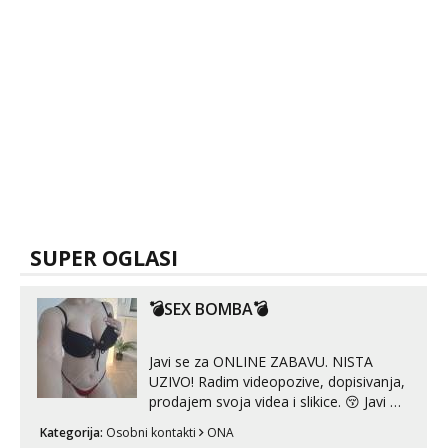
SUPER OGLASI
💣SEX BOMBA💣
Javi se za ONLINE ZABAVU. NISTA
UZIVO! Radim videopozive, dopisivanja,
prodajem svoja videa i slikice. 😚 Javi mi
se porukom na Whatsupp, Viber ili
Kategorija:
Osobni kontakti
ONA
Telegram. +385 91 723 0045