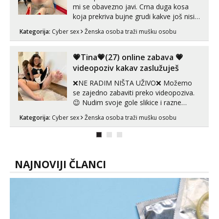
mi se obavezno javi. Crna duga kosa
koja prekriva bujne grudi kakve još nisi
vidio, čista ŠESTICA! A usne? O usnama
Kategorija:
Cyber sex
Ženska osoba traži mušku osobu
bolje da ni ne pričam. Prave pune usne
koje će ti se urezati u pamćenje, jer
vjeruj mi, takve još nisi vidio. Uvijek sam
💗Tina💗(27) online zabava 💗
spremna za ONLOINE zabavu...
videopoziv kakav zaslužuješ
❌NE RADIM NIŠTA UŽIVO❌ Možemo
se zajedno zabaviti preko videopoziva.
😉 Nudim svoje gole slikice i razne
videouradke. 🤩 Za online zabavu pošalji
Kategorija:
Cyber sex
Ženska osoba traži mušku osobu
poruku na Whatsapp, Telegram ili Viber.
😎 +385 91 912 3322 Za provjeru moje
autentičnosti možeš me vidjeti na
videopozivu. 😉 S vama sam vec 5 ...
NAJNOVIJI ČLANCI