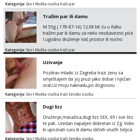
Kategorija:
Sex
Muška osoba traži par
Tražim par ili damu
M 55g ( 178-87-16) 12.08 bit ću u Rabu
tražim par ili damu za neko neobavezno piće
I ugodno druženje Vaš prostor ili noćno
kupanje na osamoj plaži Kontakt
Kategorija:
Sex
Muška osoba traži par
trata.vrh@gmail.com
Uzivanje
Pozdrav mladic iz Zagreba trazi zenu sa
smještajem da joj pruzi jako dobar i nježan
oral.Uz moju naknadu,po dogovoru
.Diskrecija osigurana.
Kategorija:
Sex
Muška osoba traži žensku osobu
Dugi lizz
Druženje,masažica,dugi lizz SEX, 69 i sve što
te pali.. Uredan napaljen diskretan iz Zg. Volio
bi upoznati curu ili damu sličnih vručih željica
za zajedničko ugodno i strastveno druženje.
Kategorija:
Sex
Muška osoba traži žensku osobu