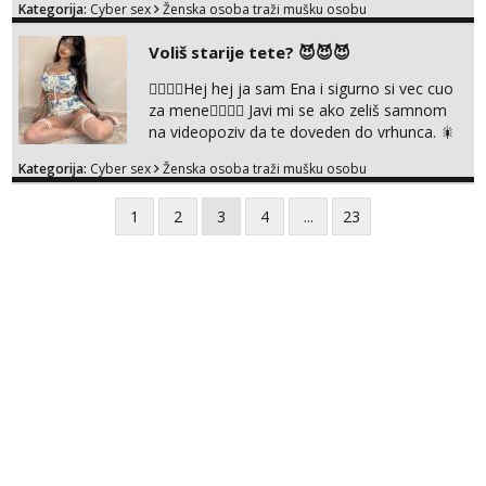
Kategorija:
Cyber sex
Ženska osoba traži mušku osobu
@enafriedrichkis NEE radimo sastnke uzivo
nalazenja itd.. +385919977166
Voliš starije tete? 😈😈😈
❤️‍🔥❤️‍🔥Hej hej ja sam Ena i sigurno si vec cuo
za mene❤️‍🔥❤️‍🔥 Javi mi se ako zeliš samnom
na videopoziv da te doveden do vrhunca. 🎇
WhatsApp 👉+385919977166 Telegram 👉
Kategorija:
Cyber sex
Ženska osoba traži mušku osobu
@enafriedrichkis Radim samo ONLINE I
NISTA UŽIVO!!!
1
2
3
4
...
23