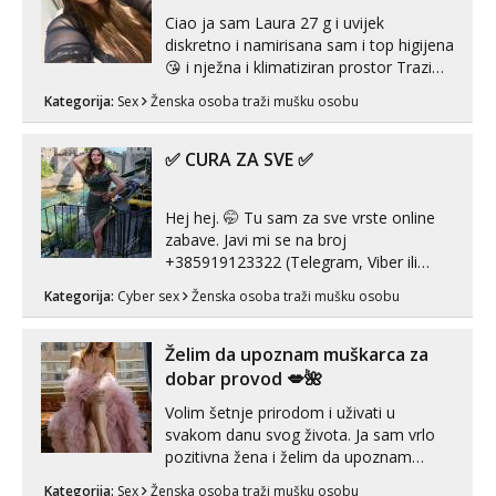
Ciao ja sam Laura 27 g i uvijek
diskretno i namirisana sam i top higijena
😘 i nježna i klimatiziran prostor Trazim
sex za nagradu Radim klasican sex
Kategorija:
Sex
Ženska osoba traži mušku osobu
Pusenje i gutanje sperme Erotsko rublje
imam uvijek Lizati me mozes i ljubiti po
tijelu Iskljucivo neradim analni !!! I
✅ CURA ZA SVE ✅
neljubim se Wha...
Hej hej. 🤭 Tu sam za sve vrste online
zabave. Javi mi se na broj
+385919123322 (Telegram, Viber ili
Whatsapp). 🤙 NE javljaj se na uzivo.
Kategorija:
Cyber sex
Ženska osoba traži mušku osobu
Hvala.
Želim da upoznam muškarca za
dobar provod 💋🌺
Volim šetnje prirodom i uživati u
svakom danu svog života. Ja sam vrlo
pozitivna žena i želim da upoznam
muškarca za dobar provod, naravno
Kategorija:
Sex
Ženska osoba traži mušku osobu