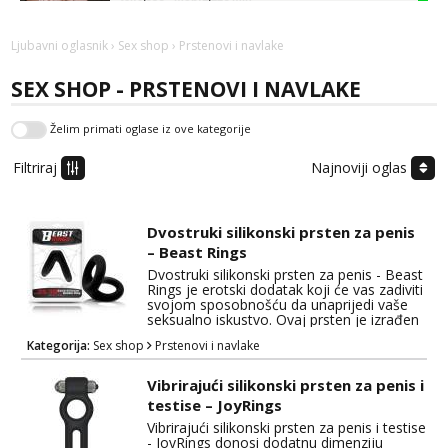
Vanesa
Čekam tvoj poziv!
Ljubavni oglasnik
›
Sex shop
› Prstenovi i navlake
Tel:
064/677-677
- Kod: #74
SEX SHOP - PRSTENOVI I NAVLAKE
tel:0,93€ - mob:1,12€ min
Želim primati oglase iz ove kategorije
Anđela
Čekam tvoj poziv!
Filtriraj
Najnoviji oglas
Tel:
064/677-677
- Kod: #142
tel:0,93€ - mob:1,12€ min
Dvostruki silikonski prsten za penis
Mira
– Beast Rings
Čekam tvoj poziv!
Dvostruki silikonski prsten za penis - Beast
Tel:
064/677-677
- Kod: #72
Rings je erotski dodatak koji će vas zadiviti
tel:0,93€ - mob:1,12€ min
svojom sposobnošću da unaprijedi vaše
seksualno iskustvo. Ovaj prsten je izrađen
od 100% kvalitetnog silikona i ima
Kategorija:
Sex shop
Prstenovi i navlake
dvostruki dizajn koji čini njegovu
funkcionalnost jedinstvenom. Što ovaj
prsten čini posebnim je njegov dvostruki
Vibrirajući silikonski prsten za penis i
spojni dizajn. Jedan dio prstena vrši pritisak
testise – JoyRings
na korijen penisa, dok drugi ...
Vibrirajući silikonski prsten za penis i testise
- JoyRings donosi dodatnu dimenziju