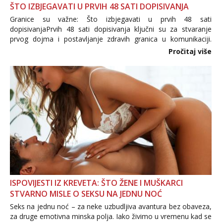
ŠTO IZBJEGAVATI U PRVIH 48 SATI DOPISIVANJA
Granice su važne: Što izbjegavati u prvih 48 sati
dopisivanjaPrvih 48 sati dopisivanja ključni su za stvaranje
prvog dojma i postavljanje zdravih granica u komunikaciji.
Važno je izbjeći prebrzo otkrivanje osobnih ili intimnih
Pročitaj više
informacija, jer nepoznata osoba još nije zaslužila to
povjerenje. Takođe...
ISPOVIJESTI IZ KREVETA: ŠTO ŽENE I MUŠKARCI
STVARNO MISLE O SEKSU NA JEDNU NOĆ
Seks na jednu noć – za neke uzbudljiva avantura bez obaveza,
za druge emotivna minska polja. Iako živimo u vremenu kad se