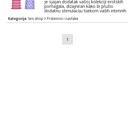
je sjajan dodatak vašoj kolekciji erotskih
pomagala, dizajniran kako bi pružio
dodatnu stimulaciju tijekom vaših intimnih
trenutaka. Ovaj set uključuje dvije navlake
Kategorija:
Sex shop
Prstenovi i navlake
za prste koje su praktične i svestrane. Ove
navlake za prste su idealne za solo igre ili
uživanje u paru. Jednostavno ih stavite na
prste prije dodira s partnerom ili tijekom
samozadovol...
1