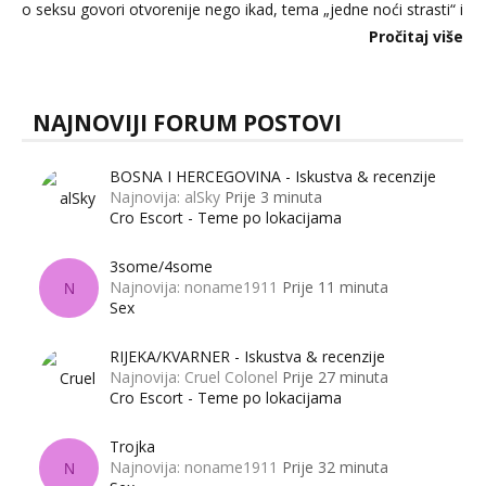
o seksu govori otvorenije nego ikad, tema „jedne noći strasti“ i
dalje izaziva burne rasprave. Što zapravo misle žene, a što
Pročitaj više
muškarci? Jesu...
NAJNOVIJI FORUM POSTOVI
BOSNA I HERCEGOVINA - Iskustva & recenzije
Najnovija: alSky
Prije 3 minuta
Cro Escort - Teme po lokacijama
3some/4some
Najnovija: noname1911
Prije 11 minuta
N
Sex
RIJEKA/KVARNER - Iskustva & recenzije
Najnovija: Cruel Colonel
Prije 27 minuta
Cro Escort - Teme po lokacijama
Trojka
Najnovija: noname1911
Prije 32 minuta
N