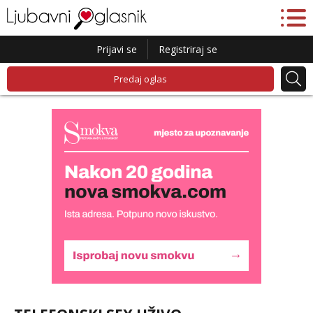
Prijavi se
Registriraj se
Predaj oglas
Alisa
Čekam tvoj poziv!
Tel:
064/677-677
- Kod: #106