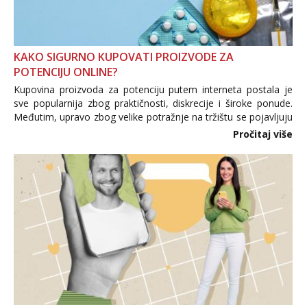
KAKO SIGURNO KUPOVATI PROIZVODE ZA
POTENCIJU ONLINE?
Kupovina proizvoda za potenciju putem interneta postala je
sve popularnija zbog praktičnosti, diskrecije i široke ponude.
Međutim, upravo zbog velike potražnje na tržištu se pojavljuju
i brojni krivotvoreni proizvodi, nepouzdane internetske
Pročitaj više
trgovine te proizvodi nepoznatog podrijetla. ...