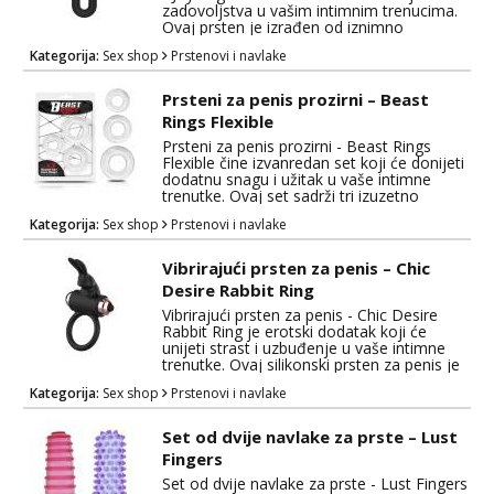
zadovoljstva u vašim intimnim trenucima.
Ovaj prsten je izrađen od iznimno
mekanog i ugodnog silikona, što ga čini
Kategorija:
Sex shop
Prstenovi i navlake
udobnim za nošenje i prilagodljivim svim
veličinama. Ono što ovaj prsten izdvaja je
njegov mini vibrator koji se nalazi na vrhu
Prsteni za penis prozirni – Beast
prstena. Ovaj vibrator pruža dodatne
Rings Flexible
podražaje i stimulaciju tijekom ...
Prsteni za penis prozirni - Beast Rings
Flexible čine izvanredan set koji će donijeti
dodatnu snagu i užitak u vaše intimne
trenutke. Ovaj set sadrži tri izuzetno
fleksibilna prstena različitih veličina,
Kategorija:
Sex shop
Prstenovi i navlake
dizajnirana kako bi unaprijedila vašu
seksualnu izvedbu i povećala zadovoljstvo
za oba partnera. Prsteni za penis su idealni
Vibrirajući prsten za penis – Chic
za stvaranje jače i duže erekcije. Njihova
Desire Rabbit Ring
sposobnost stiska oko pen...
Vibrirajući prsten za penis - Chic Desire
Rabbit Ring je erotski dodatak koji će
unijeti strast i uzbuđenje u vaše intimne
trenutke. Ovaj silikonski prsten za penis je
posebno dizajniran kako bi povećao
Kategorija:
Sex shop
Prstenovi i navlake
zadovoljstvo za oba partnera tijekom
seksualnih odnosa. Jedan od glavnih
atributa ovog prstena je njegova
Set od dvije navlake za prste – Lust
sposobnost vibracije, koja pruža dodatnu
Fingers
stimulaciju. Tijekom penetracije, prsten
pruža ...
Set od dvije navlake za prste - Lust Fingers