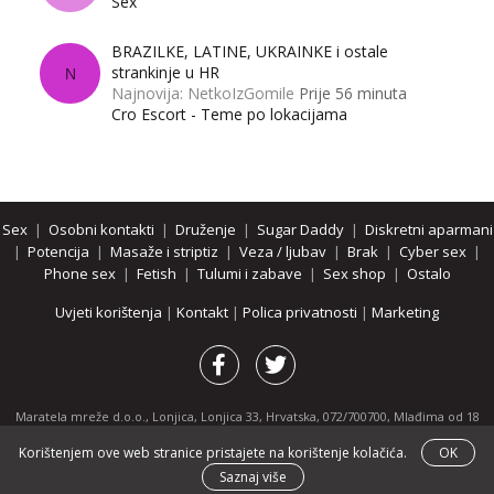
Sex
BRAZILKE, LATINE, UKRAINKE i ostale
strankinje u HR
N
Najnovija: NetkoIzGomile
Prije 56 minuta
Cro Escort - Teme po lokacijama
Sex
|
Osobni kontakti
|
Druženje
|
Sugar Daddy
|
Diskretni aparmani
|
Potencija
|
Masaže i striptiz
|
Veza / ljubav
|
Brak
|
Cyber sex
|
Phone sex
|
Fetish
|
Tulumi i zabave
|
Sex shop
|
Ostalo
Uvjeti korištenja
|
Kontakt
|
Polica privatnosti
|
Marketing
Maratela mreže d.o.o., Lonjica, Lonjica 33, Hrvatska, 072/700700, Mlađima od 18
godina zabranjeno je pregledavanje stranice i svih njenih dijelova.
Korištenjem ove web stranice pristajete na korištenje kolačića.
OK
Partnerski portali:
osobnikontakti.com
|
hotline.hr
|
ThePornDude.com
Saznaj više