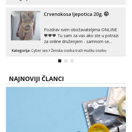
može i nešto više.💋🌺 Klikni na link
ispod i nadji me tamo, cekam te!
Crvenokosa ljepotica 20g. 🤭
Pozdrav svim obožavateljima ONLINE
🧡🧡🧡 Tu sam za vas ako ste u potrazi
za online druženjem - samnom se
možete zabaviti preko videopoziva, ili
Kategorija:
Cyber sex
Ženska osoba traži mušku osobu
ako vam nisam dovoljna radim i u paru i
trojci s kolegicama, svaka je drugačija
😉 Radim i vruća tipkanja uz slike i hot
line pozive. Za vas sam pripremila ...
NAJNOVIJI ČLANCI