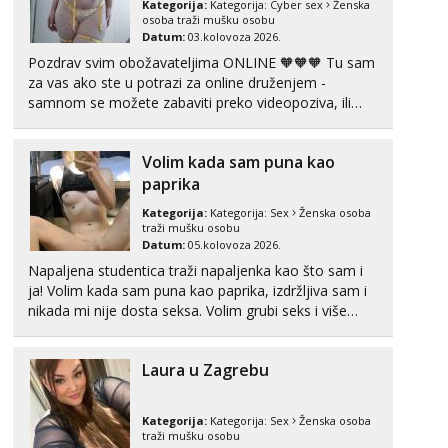
Kategorija:
Kategorija:
Cyber sex
Ženska
Tel:
064/677-677
- Kod: #74
osoba traži mušku osobu
tel:0,93€ - mob:1,12€ min
Datum:
03.kolovoza 2026.
Pozdrav svim obožavateljima ONLINE 🧡🧡🧡 Tu sam
Ivančica
za vas ako ste u potrazi za online druženjem -
Čekam tvoj poziv!
samnom se možete zabaviti preko videopoziva, ili
ako vam nisam dovoljna radim i u paru i trojci s
Tel:
064/677-677
- Kod: #108
tel:0,93€ - mob:1,12€ min
kolegicama, svaka je drugačija 😉 Radim i vruća
Volim kada sam puna kao
tipkanja uz slike i hot line pozive. Za vas sam
Zara
pripremila ...
paprika
Čekam tvoj poziv!
Kategorija:
Kategorija:
Sex
Ženska osoba
Tel:
064/677-677
- Kod: #123
traži mušku osobu
tel:0,93€ - mob:1,12€ min
Datum:
05.kolovoza 2026.
Napaljena studentica traži napaljenka kao što sam i
Anđela
ja! Volim kada sam puna kao paprika, izdržljiva sam i
Čekam tvoj poziv!
nikada mi nije dosta seksa. Volim grubi seks i više
puta dnevno bilo kad i bilo gdje zato se javi što prije
Tel:
064/677-677
- Kod: #142
da me isprobaš Klikni na link ispod i nadji me tamo,
tel:0,93€ - mob:1,12€ min
Laura u Zagrebu
cekam te!
Kategorija:
Kategorija:
Sex
Ženska osoba
traži mušku osobu