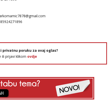
arkomamic7878@gmail.com
385924271896
ti privatnu poruku za ovaj oglas?
e ili prijavi klikom
ovdje