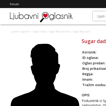
Forum
Ljubavni oglasnik
›
Sugar Daddy
›
Sugar Baby (musko)
› Sugar dady split
Sugar dady
Korisnik:
ID oglasa:
Oglas predan:
Broj prikaziva
Regija:
Imam:
Tražim osobu
OPIS
Poduzetnik iz S
zadovoljstvo. 