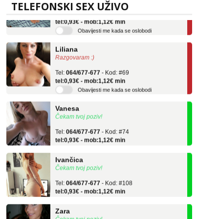
TELEFONSKI SEX UŽIVO
Tel:
064/677-677
- Kod: #136
tel:0,93€ - mob:1,12€ min
Obavijesti me kada se oslobodi
Liliana
Razgovaram :)
Tel:
064/677-677
- Kod: #69
tel:0,93€ - mob:1,12€ min
Obavijesti me kada se oslobodi
Vanesa
Čekam tvoj poziv!
Tel:
064/677-677
- Kod: #74
tel:0,93€ - mob:1,12€ min
Ivančica
Čekam tvoj poziv!
Tel:
064/677-677
- Kod: #108
tel:0,93€ - mob:1,12€ min
Zara
Čekam tvoj poziv!