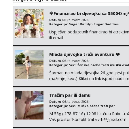
🌹Financirao bi djevojku sa 3500€/mj
Datum
: 06.kolovoza 2026.
Kategorija:
Sugar Daddy
Sugar Daddies
Uspješan poduzetnik financirao bi atrakt
ili email
Mlada djevojka traži avanturu ❤️
Datum
: 06.kolovoza 2026.
Kategorija:
Sex
Ženska osoba traži mušku oso
Šarmantna mlada djevojka 26 god. prvi put
maženje, sex :) Klikni na link ispod i nadji
Tražim par ili damu
Datum
: 06.kolovoza 2026.
Kategorija:
Sex
Muška osoba traži par
M 55g ( 178-87-16) 12.08 bit ću u Rabu tr
Vaš prostor Kontakt trata.vrh@gmail.com