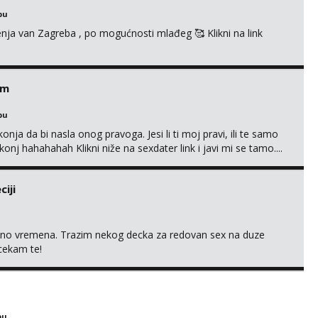
bu
enja van Zagreba , po mogućnosti mlađeg 🥰 Klikni na link
em
bu
nja da bi nasla onog pravoga. Jesi li ti moj pravi, ili te samo
nj hahahahah Klikni niže na sexdater link i javi mi se tamo....
iji
uno vremena. Trazim nekog decka za redovan sex na duze
 cekam te!
bu