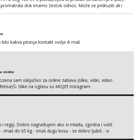
 promatrala dok imamo žestok odnos. Može se pridruziti ali i
imno bez upoznavanja puno.Sliku mozemo razmjeniti,ali
5.8 poslije tog mozemo se druziti,javi se na mail il...
bu
ilo kakva pitanja kontakt ovdje ili mail.
ku osobu
na sam isključivo za online zabavu (slike, videi, video
i fetisa)💦 Slike na oglasu su MOJE❗ Instagram:
m na TELEGRAM: @MagdalenaMagy 👈 (ODGOVARAM JAKO
 Moguće verifkovanje prije zabave✅ JAVI MI SE I ISPUNI
 i regiji. Dobro nagrađujem ako si mlada, zgodna i voliš
 - imaš do 65 kg - imaš dugu kosu - se dobro ljubiš - si
še) i dostupna radnim danom (vikendi i noći su za obitelj) -