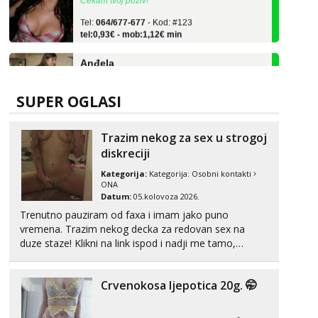
Tel:
064/677-677
- Kod: #123
tel:0,93€ - mob:1,12€ min
Anđela
Čekam tvoj poziv!
Tel:
064/677-677
- Kod: #142
tel:0,93€ - mob:1,12€ min
SUPER OGLASI
Lucija
Trazim nekog za sex u strogoj
Razgovaram :)
diskreciji
Tel:
064/677-677
- Kod: #136
tel:0,93€ - mob:1,12€ min
Kategorija:
Kategorija:
Osobni kontakti
Obavijesti me kada se oslobodi
ONA
Datum:
05.kolovoza 2026.
Liliana
Trenutno pauziram od faxa i imam jako puno
Razgovaram :)
vremena. Trazim nekog decka za redovan sex na
duze staze! Klikni na link ispod i nadji me tamo,
Tel:
064/677-677
- Kod: #69
cekam te!
tel:0,93€ - mob:1,12€ min
Obavijesti me kada se oslobodi
Crvenokosa ljepotica 20g. 🤭
Vanesa
Čekam tvoj poziv!