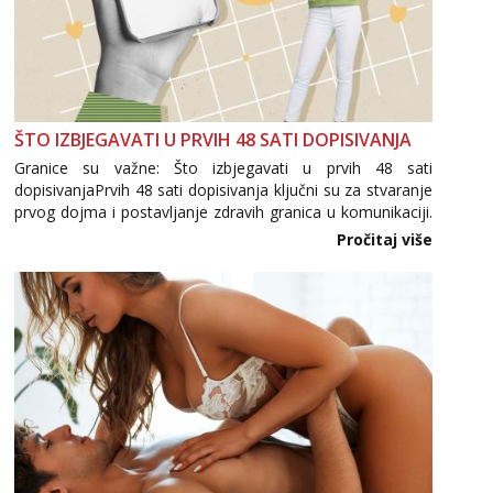
ŠTO IZBJEGAVATI U PRVIH 48 SATI DOPISIVANJA
Granice su važne: Što izbjegavati u prvih 48 sati
dopisivanjaPrvih 48 sati dopisivanja ključni su za stvaranje
prvog dojma i postavljanje zdravih granica u komunikaciji.
Važno je izbjeći prebrzo otkrivanje osobnih ili intimnih
Pročitaj više
informacija, jer nepoznata osoba još nije zaslužila to
povjerenje. Takođe...