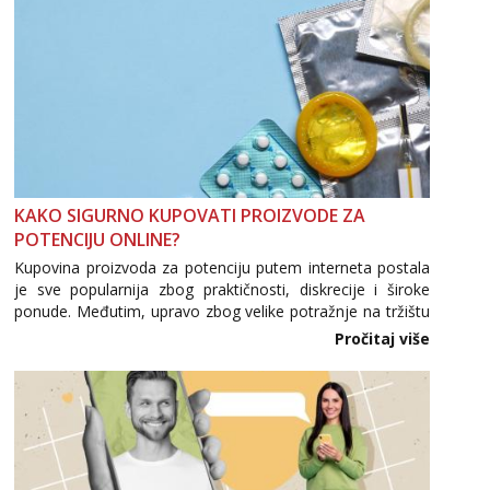
KAKO SIGURNO KUPOVATI PROIZVODE ZA
POTENCIJU ONLINE?
Kupovina proizvoda za potenciju putem interneta postala
je sve popularnija zbog praktičnosti, diskrecije i široke
ponude. Međutim, upravo zbog velike potražnje na tržištu
se pojavljuju i brojni krivotvoreni proizvodi, nepouzdane
Pročitaj više
internetske trgovine te proizvodi nepoznatog podrijetla. ...