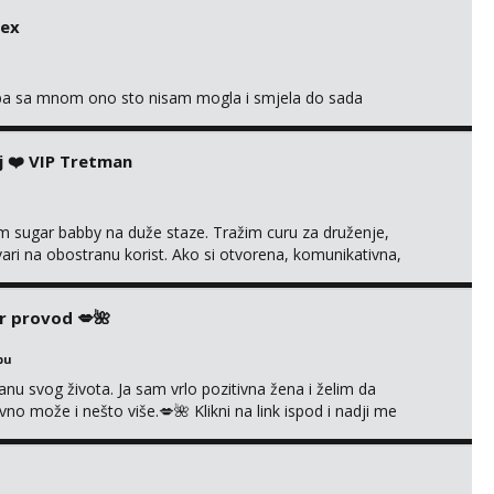
sex
oba sa mnom ono sto nisam mogla i smjela do sada
j ❤️ VIP Tretman
im sugar babby na duže staze. Tražim curu za druženje,
tvari na obostranu korist. Ako si otvorena, komunikativna,
 markodalic37@gmail.com
r provod 💋🌺
bu
nu svog života. Ja sam vrlo pozitivna žena i želim da
 može i nešto više.💋🌺 Klikni na link ispod i nadji me