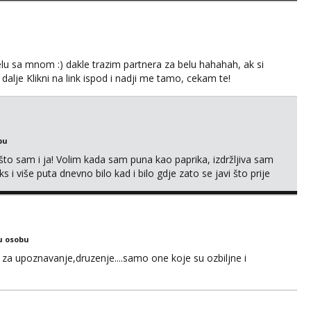
ljajte se: - debele - frajeri i paro...
lu sa mnom :) dakle trazim partnera za belu hahahah, ak si
 dalje Klikni na link ispod i nadji me tamo, cekam te!
bu
što sam i ja! Volim kada sam puna kao paprika, izdržljiva sam
s i više puta dnevno bilo kad i bilo gdje zato se javi što prije
 me tamo, cekam te!
u osobu
za upoznavanje,druzenje....samo one koje su ozbiljne i