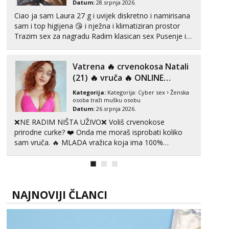
Datum:
28.srpnja 2026.
Ciao ja sam Laura 27 g i uvijek diskretno i namirisana
sam i top higijena 😘 i nježna i klimatiziran prostor
Trazim sex za nagradu Radim klasican sex Pusenje i
gutanje sperme Erotsko rublje imam uvijek Lizati me
mozes i ljubiti po tijelu Iskljucivo neradim analni !!! I
Vatrena ‎️‍🔥 crvenokosa Natali
neljubim se Wha...
(21) ‎️‍🔥 vruča‎ ️‍🔥 ONLINE
ZABAVA
Kategorija:
Kategorija:
Cyber sex
Ženska
osoba traži mušku osobu
Datum:
26.srpnja 2026.
❌NE RADIM NIŠTA UŽIVO❌ Voliš crvenokose
prirodne curke? ❤️ Onda me moraš isprobati koliko
sam vruča.‎ ️‍🔥 MLADA vražica koja ima 100%
prorodne grudi, 💦 Misli su mi uvijek prljave i u svemu
vidim samo užitak. 💦 U mojoj raznolikoj ponudi
možeš pranaći nešto po svojoj mjeri. Sexi videa s
kolegica...
NAJNOVIJI ČLANCI