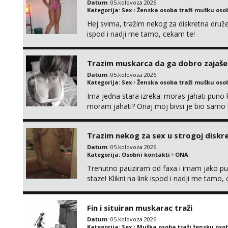
Datum
: 05.kolovoza 2026.
Kategorija:
Sex
Ženska osoba traži mušku oso
Hej svima, tražim nekog za diskretna druž
ispod i nadji me tamo, cekam te!
Trazim muskarca da ga dobro zajaš
Datum
: 05.kolovoza 2026.
Kategorija:
Sex
Ženska osoba traži mušku oso
Ima jedna stara izreka: moras jahati puno ko
moram jahati? Onaj moj bivsi je bio samo ko
Trazim nekog za sex u strogoj diskrec
Datum
: 05.kolovoza 2026.
Kategorija:
Osobni kontakti
ONA
Trenutno pauziram od faxa i imam jako p
staze! Klikni na link ispod i nadji me tamo,
Fin i situiran muskarac traži
Datum
: 05.kolovoza 2026.
Kategorija:
Sex
Muška osoba traži žensku oso