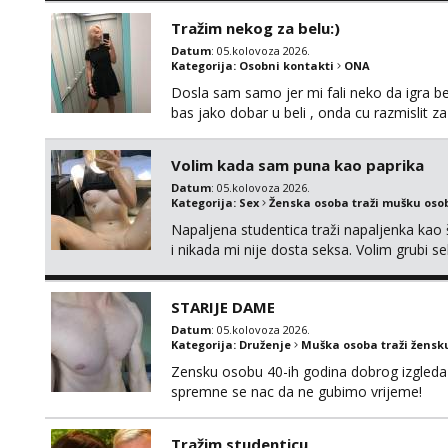
vodiš brigu o zdravlju i koristiš zaštitu Ne jav
Tražim nekog za belu:)
Datum
: 05.kolovoza 2026.
Kategorija:
Osobni kontakti
ONA
Dosla sam samo jer mi fali neko da igra be
bas jako dobar u beli , onda cu razmislit za
Volim kada sam puna kao paprika
Datum
: 05.kolovoza 2026.
Kategorija:
Sex
Ženska osoba traži mušku oso
Napaljena studentica traži napaljenka kao 
i nikada mi nije dosta seksa. Volim grubi sek
da me isprobaš Klikni na link ispod i nadji
STARIJE DAME
Datum
: 05.kolovoza 2026.
Kategorija:
Druženje
Muška osoba traži žensk
Zensku osobu 40-ih godina dobrog izgleda 
spremne se nac da ne gubimo vrijeme!
Tražim studenticu