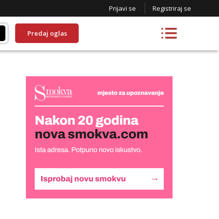
Prijavi se
Registriraj se
Predaj oglas
Lucija
Razgovaram :)