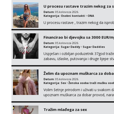
U procesu rastave trazim nekog za 
Datum
: 05.kolovoza 2026.
Kategorija:
Osobni kontakti
ONA
U procesu rastave , trazim nekog da ispr
Financirao bi djevojku sa 3000 EUR/m
Datum
: 05.kolovoza 2026.
Kategorija:
Sugar Daddy
Sugar Daddies
Uspješan i ozbiljan poduzetnik 37god traž
zabavu, izlaske, putovanja i druge lijepe s
zgodna i atraktivna javi se na moj email:
Želim da upoznam muškarca za doba
Datum
: 05.kolovoza 2026.
Kategorija:
Sex
Ženska osoba traži mušku oso
Volim šetnje prirodom i uživati u svakom da
upoznam muškarca za dobar provod, naravno
tamo, cekam te!
Tražim mlađega za sex