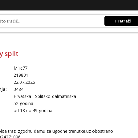
Pretraži
 split
Milic77
219831
22.07.2026
nja:
3484
Hrvatska - Splitsko-dalmatinska
52 godina
:
od 18 do 49 godina
plita trazi zgodnu damu za ugodne
trenutke.uz
obostrano
0924271896