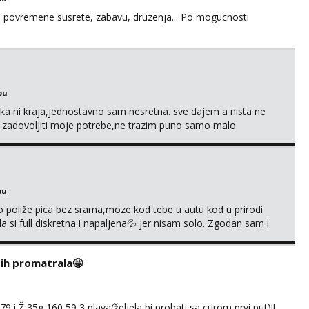
u za povremene susrete, zabavu, druzenja... Po mogucnosti
bu
a ni kraja,jednostavno sam nesretna. sve dajem a nista ne
e zadovoljiti moje potrebe,ne trazim puno samo malo
s i njezne poljupce po tijelu koji me jako pale,obozavam kad
ni na link ispod i nadji me tamo, cekam te!
bu
go poliže pica bez srama,moze kod tebe u autu kod u prirodi
a si full diskretna i napaljena💦 jer nisam solo. Zgodan sam i
178 78kg.,javi se za brz dogovor Kontakt 0958759047
i ih promatrala🤩
 i Ž 35g 160 59 3 plava(željela bi probati sa curom prvi put)!!