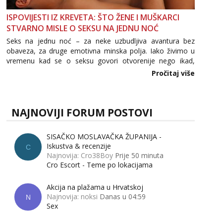
ISPOVIJESTI IZ KREVETA: ŠTO ŽENE I MUŠKARCI
STVARNO MISLE O SEKSU NA JEDNU NOĆ
Seks na jednu noć – za neke uzbudljiva avantura bez
obaveza, za druge emotivna minska polja. Iako živimo u
vremenu kad se o seksu govori otvorenije nego ikad,
tema „jedne noći strasti“ i dalje izaziva burne rasprave. Što
Pročitaj više
zapravo misle žene, a što muškarci? Jesu...
NAJNOVIJI FORUM POSTOVI
SISAČKO MOSLAVAČKA ŽUPANIJA -
Iskustva & recenzije
C
Najnovija: Cro38Boy
Prije 50 minuta
Cro Escort - Teme po lokacijama
Akcija na plažama u Hrvatskoj
Najnovija: noksi
Danas u 04:59
N
Sex