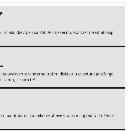
🌹
ivnu mladu djevojku sa 3500€ mjesečno. Kontakt na whatsapp
bu
 na ovakvim stranicama tražim diskretnu avanturu (druženje,
 me tamo, cekam te!
ažim par ili damu za neko neobavezno piće I ugodno druženje