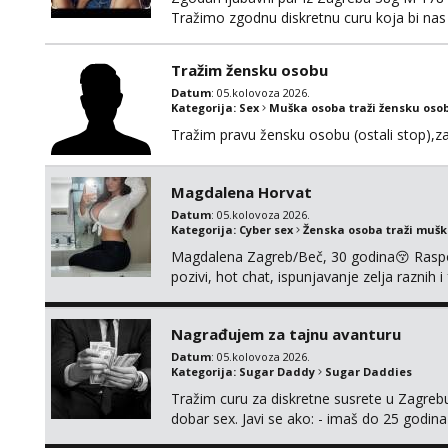
Tražimo zgodnu diskretnu curu koja bi nas
ne mora.Bitno da uzivamo diskretno anon
najbolje uzivo se upoznati. Na goo smo do 1
Tražim žensku osobu
Datum
: 05.kolovoza 2026.
Kategorija:
Sex
Muška osoba traži žensku oso
Tražim pravu žensku osobu (ostali stop),za b
Magdalena Horvat
Datum
: 05.kolovoza 2026.
Kategorija:
Cyber sex
Ženska osoba traži muš
Magdalena Zagreb/Beč, 30 godina😚 Raspoze
pozivi, hot chat, ispunjavanje zelja raznih 
@MagdalenaMagyy Javite mi se poruko
BRZO TU I TU PISITE AKO STE ZA ZABAVU)
Nagrađujem za tajnu avanturu
SVOJE NAJVECE FANTAZIJE😈 CEKA...
Datum
: 05.kolovoza 2026.
Kategorija:
Sugar Daddy
Sugar Daddies
Tražim curu za diskretne susrete u Zagrebu
dobar sex. Javi se ako: - imaš do 25 godina
fleksibilna s vremenom (jer ga nemam previ