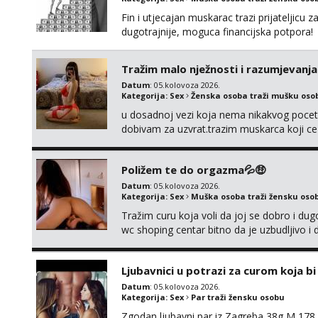
Fin i utjecajan muskarac trazi prijateljic
dugotrajnije, moguca financijska potpora!
Tražim malo nježnosti i razumjevanja
Datum
: 05.kolovoza 2026.
Kategorija:
Sex
Ženska osoba traži mušku oso
u dosadnoj vezi koja nema nikakvog pocetk
dobivam za uzvrat.trazim muskarca koji c
njeznosti i razumjevanja. volim njezan sek
muskarac preuzme kontrolu . javi se :) Klik
Poližem te do orgazma💦🤑
Datum
: 05.kolovoza 2026.
Kategorija:
Sex
Muška osoba traži žensku oso
Tražim curu koja voli da joj se dobro i du
wc shoping centar bitno da je uzbudljivo i d
diskretan,sliku šaljem na wapp telegram..
Ljubavnici u potrazi za curom koja b
Datum
: 05.kolovoza 2026.
Kategorija:
Sex
Par traži žensku osobu
Zgodan ljubavni par iz Zagreba 38g M 178 79