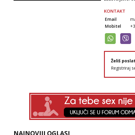
KONTAKT
Email
m
Mobitel
+
Želiš posla
Registriraj s
NAJNOVIJI OGLASI