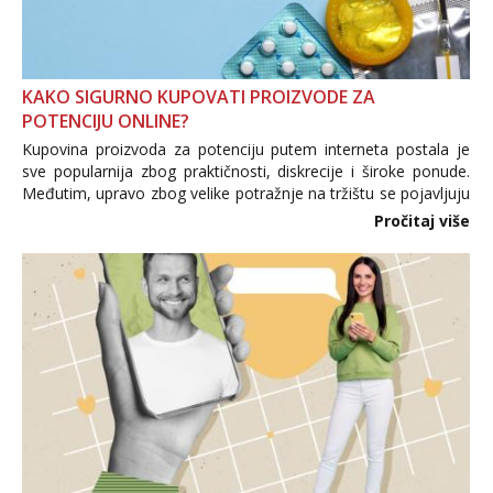
KAKO SIGURNO KUPOVATI PROIZVODE ZA
POTENCIJU ONLINE?
Kupovina proizvoda za potenciju putem interneta postala je
sve popularnija zbog praktičnosti, diskrecije i široke ponude.
Međutim, upravo zbog velike potražnje na tržištu se pojavljuju
i brojni krivotvoreni proizvodi, nepouzdane internetske
Pročitaj više
trgovine te proizvodi nepoznatog podrijetla. ...