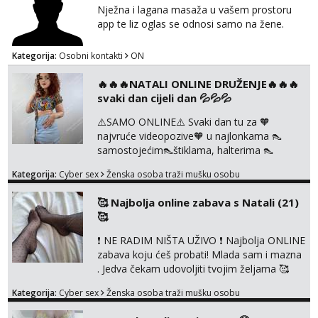
Nježna i lagana masaža u vašem prostoru
app te liz oglas se odnosi samo na žene.
Kategorija:
Osobni kontakti
ON
🔥🔥🔥NATALI ONLINE DRUŽENJE🔥🔥🔥
svaki dan cijeli dan 💦💦💦
⚠️SAMO ONLINE⚠️ Svaki dan tu za 🧡
najvruće videopozive🧡 u najlonkama 👠
samostojećim👠štiklama, halterima 👠
školarka👠 tajnica ili ostalo po željama i
Kategorija:
Cyber sex
Ženska osoba traži mušku osobu
dogovoru 🧡 Dopisivanja hot chat🧡 o
svakakvim fetišima, ulogama i seksi temama
🥰 Najbolja online zabava s Natali (21)
🧡 Videa🧡 solo squirt, razne anal igračke,
🥰
vibratori, s PARTNEROM, S KOLEGICAMA
lizanje, striptiz, footfetiši itd 🔞 ❣️Radim već
❗ NE RADIM NIŠTA UŽIVO ❗ Najbolja ONLINE
jako dugo, imam iskustva i više načina pla...
zabava koju ćeš probati! Mlada sam i mazna
. Jedva čekam udovoljiti tvojim željama 🥰
Javi se porukom na Whatsapp ili Telagram da
Kategorija:
Cyber sex
Ženska osoba traži mušku osobu
se dogovorimo kako ćemo se zabaviti.
Radim videopozive solo i s kolegicom, imam