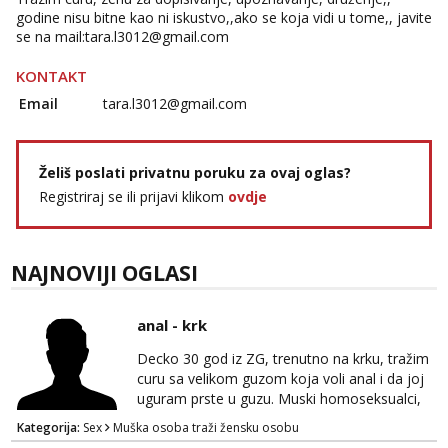
godine nisu bitne kao ni iskustvo,,ako se koja vidi u tome,, javite
se na mail:tara.l3012@gmail.com
KONTAKT
Email
tara.l3012@gmail.com
Želiš poslati privatnu poruku za ovaj oglas?
Registriraj se ili prijavi klikom
ovdje
NAJNOVIJI OGLASI
anal - krk
Decko 30 god iz ZG, trenutno na krku, tražim
curu sa velikom guzom koja voli anal i da joj
uguram prste u guzu. Muski homoseksualci,
parovi i transiči odjebite, ne zanimate me. Bilo
Kategorija:
Sex
Muška osoba traži žensku osobu
kakva placanja opcenito (gotovina) ili