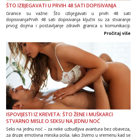
ŠTO IZBJEGAVATI U PRVIH 48 SATI DOPISIVANJA
Granice su važne: Što izbjegavati u prvih 48 sati
dopisivanjaPrvih 48 sati dopisivanja ključni su za stvaranje
prvog dojma i postavljanje zdravih granica u komunikaciji.
Važno je izbjeći prebrzo otkrivanje osobnih ili intimnih
Pročitaj više
informacija, jer nepoznata osoba još nije zaslužila to
povjerenje. Takođe...
ISPOVIJESTI IZ KREVETA: ŠTO ŽENE I MUŠKARCI
STVARNO MISLE O SEKSU NA JEDNU NOĆ
Seks na jednu noć – za neke uzbudljiva avantura bez obaveza,
za druge emotivna minska polja. Iako živimo u vremenu kad se