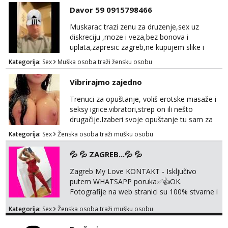
unaprijed (aircash, paysafecard, bonovi) ne
Davor 59 0915798466
dolaze u obzir. Javit se prvo porukom na
whatsapp 0958048882.
Muskarac trazi zenu za druzenje,sex uz
diskreciju ,moze i veza,bez bonova i
uplata,zapresic zagreb,ne kupujem slike i
videa
Kategorija:
Sex
Muška osoba traži žensku osobu
Vibrirajmo zajedno
Trenuci za opuštanje, voliš erotske masaže i
seksy igrice.vibratori,strep on ili nešto
drugačije.Izaberi svoje opuštanje tu sam za
tebe.sve info na mob 095/762-8147
Kategorija:
Sex
Ženska osoba traži mušku osobu
💦 💦 ZAGREB...💦 💦
Zagreb My Love KONTAKT - Isključivo
putem WHATSAPP poruka✅️👍OK.
Fotografije na web stranici su 100% stvarne i
moje. ❤️ 🥰 stariji gospoda su također
Kategorija:
Sex
Ženska osoba traži mušku osobu
dobrodošli! Ali informacije ću vam poslati
samo putem WhatsAppa. ❗️❗️❗️ Samo u mom