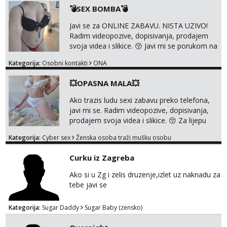
Whatsupp, Viber ili Telegram. +385 91 723
💣SEX BOMBA💣
0045
Javi se za ONLINE ZABAVU. NISTA UZIVO!
Radim videopozive, dopisivanja, prodajem
svoja videa i slikice. 😚 Javi mi se porukom na
Whatsupp, Viber ili Telegram. +385 91 723
Kategorija:
Osobni kontakti
ONA
0045
💥OPASNA MALA💥
Ako trazis ludu sexi zabavu preko telefona,
javi mi se. Radim videopozive, dopisivanja,
prodajem svoja videa i slikice. 😚 Za lijepu
suradnju javi mi se porukom na Whatsupp,
Kategorija:
Cyber sex
Ženska osoba traži mušku osobu
Viber ili Telegram. +385 91 723 0045
Curku iz Zagreba
Ako si u Zg i zelis druzenje,izlet uz naknadu za
tebe javi se
Kategorija:
Sugar Daddy
Sugar Baby (zensko)