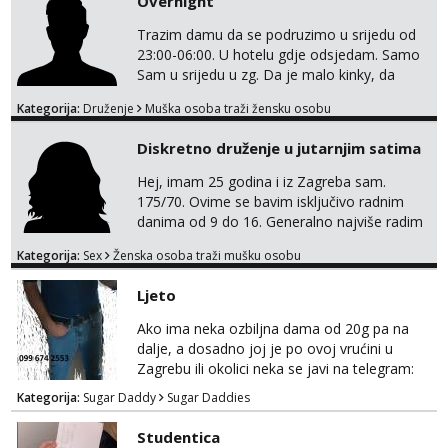
Overnight
Trazim damu da se podruzimo u srijedu od
23:00-06:00. U hotelu gdje odsjedam. Samo
Sam u srijedu u zg. Da je malo kinky, da
izadje u susret sa nekim željicama . Da je
Kategorija:
Druženje
Muška osoba traži žensku osobu
party friendly, naravno ako nema kemije ,
nema potrebe da se gubi vrijeme . Samo ako
Diskretno druženje u jutarnjim satima
si ozbiljna. Javi se na email.
Hej, imam 25 godina i iz Zagreba sam.
175/70. Ovime se bavim isključivo radnim
danima od 9 do 16. Generalno najviše radim
GFE, tako da ako voliš lagana, opuštena
Kategorija:
Sex
Ženska osoba traži mušku osobu
druženja u diskreciji, vjerovatno ćemo si
pasati. Preferiram dugoročna druženja
Ljeto
također, nisam zainteresirana za one and
done susrete. Ako se nalaziš u ovome, javi
Ako ima neka ozbiljna dama od 20g pa na
mi se na WhatsApp sa nečime o sebi i tome
dalje, a dosadno joj je po ovoj vrućini u
što voliš seksualno za daljnji d...
Zagrebu ili okolici neka se javi na telegram:
Bozt_8 ili na viber 099 674 2553.
Kategorija:
Sugar Daddy
Sugar Daddies
Studentica