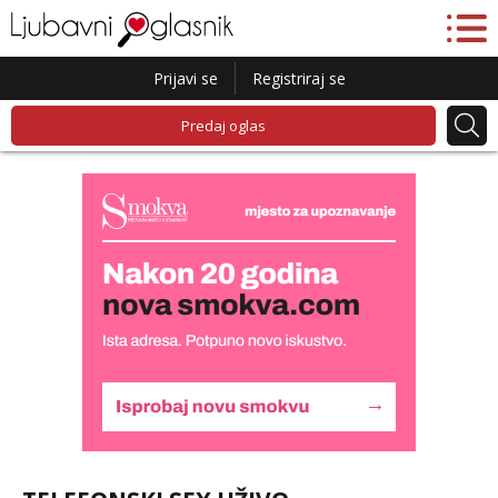
Prijavi se
Registriraj se
Predaj oglas
Snježana
Čekam tvoj poziv!
Tel:
064/677-677
- Kod: #119
tel:0,93€ - mob:1,12€ min