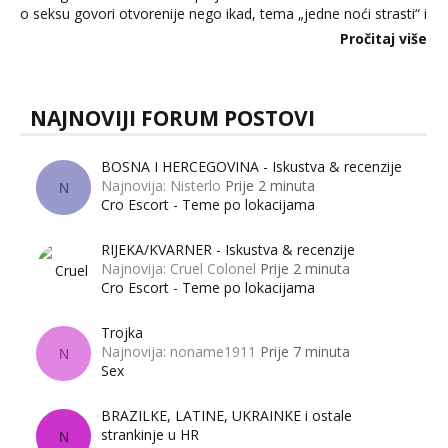
o seksu govori otvorenije nego ikad, tema „jedne noći strasti“ i
dalje izaziva burne rasprave. Što zapravo misle žene, a što
Pročitaj više
muškarci? Jesu...
NAJNOVIJI FORUM POSTOVI
BOSNA I HERCEGOVINA - Iskustva & recenzije
Najnovija: Nisterlo
Prije 2 minuta
N
Cro Escort - Teme po lokacijama
RIJEKA/KVARNER - Iskustva & recenzije
Najnovija: Cruel Colonel
Prije 2 minuta
Cro Escort - Teme po lokacijama
Trojka
Najnovija: noname1911
Prije 7 minuta
N
Sex
BRAZILKE, LATINE, UKRAINKE i ostale
strankinje u HR
N