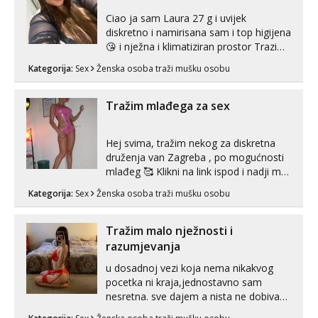
Ciao ja sam Laura 27 g i uvijek
diskretno i namirisana sam i top higijena
😘 i nježna i klimatiziran prostor Trazim
sex za nagradu Radim klasican sex
Kategorija:
Sex
Ženska osoba traži mušku osobu
Pusenje i gutanje sperme Erotsko rublje
imam uvijek Lizati me mozes i ljubiti po
tijelu Iskljucivo neradim analni !!! I
Tražim mlađega za sex
neljubim se Wha...
Hej svima, tražim nekog za diskretna
druženja van Zagreba , po mogućnosti
mlađeg 🥰 Klikni na link ispod i nadji me
tamo, cekam te!
Kategorija:
Sex
Ženska osoba traži mušku osobu
Tražim malo nježnosti i
razumjevanja
u dosadnoj vezi koja nema nikakvog
pocetka ni kraja,jednostavno sam
nesretna. sve dajem a nista ne dobivam
za uzvrat.trazim muskarca koji ce