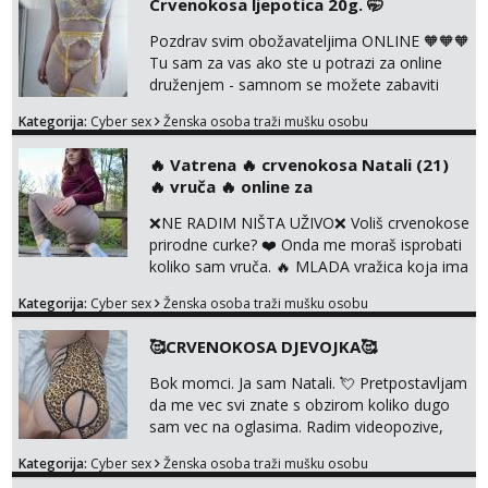
Crvenokosa ljepotica 20g. 🤭
foto i video materijal u kojem se sama
diram, s kolegicama, s dečkom, igračkama
Pozdrav svim obožavateljima ONLINE 🧡🧡🧡
itd. Radim dopisivanje o seksi temama koje
Tu sam za vas ako ste u potrazi za online
nas uzbuđuju 🤭 Čekam...
druženjem - samnom se možete zabaviti
preko videopoziva, ili ako vam nisam
Kategorija:
Cyber sex
Ženska osoba traži mušku osobu
dovoljna radim i u paru i trojci s kolegicama,
svaka je drugačija 😉 Radim i vruća tipkanja
‎️‍🔥 Vatrena ‎️‍🔥 crvenokosa Natali (21)
uz slike i hot line pozive. Za vas sam
‎️‍🔥 vruča‎ ️‍🔥 online za
pripremila i slike s licem u raznim
kombinacijama isto kao i razna videa 😈
❌NE RADIM NIŠTA UŽIVO❌ Voliš crvenokose
Volim kinky stvari i dominaciju 🤫 ...
prirodne curke? ❤️ Onda me moraš isprobati
koliko sam vruča.‎ ️‍🔥 MLADA vražica koja ima
100% prorodne grudi, 💦 Misli su mi uvijek
Kategorija:
Cyber sex
Ženska osoba traži mušku osobu
prljave i u svemu vidim samo užitak. 💦 U
mojoj raznolikoj ponudi možeš pranaći nešto
🥰CRVENOKOSA DJEVOJKA🥰
po svojoj mjeri. Sexi videa s kolegicama,
dečkom ili pak ja sama di se dovodim do
Bok momci. Ja sam Natali. 💘 Pretpostavljam
ludila. 🍑 Naravno ako ti moja ponuda nije
da me vec svi znate s obzirom koliko dugo
dovoljna uvije...
sam vec na oglasima. Radim videopozive,
dopisivanja, prodajem svoja videa i slikice. 😚
Kategorija:
Cyber sex
Ženska osoba traži mušku osobu
Za lijepu suradnju javi mi se porukom na