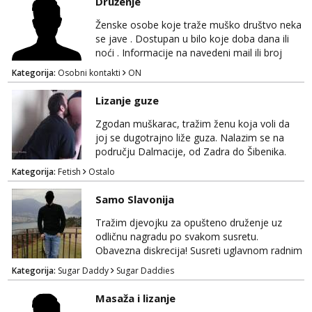
Druženje
stanu; čista kupaonica i ručnici za vas prije ili
poslije masaže, nalazim se u centru grada. 🚫
Ženske osobe koje traže muško društvo neka
NE POZIVI ,❌️ NE SEXCAM, ❌️NE
se jave . Dostupan u bilo koje doba dana ili
SEXCHATTING🚫...
noći . Informacije na navedeni mail ili broj
mobitela.
Kategorija:
Osobni kontakti
ON
Lizanje guze
Zgodan muškarac, tražim ženu koja voli da
joj se dugotrajno liže guza. Nalazim se na
području Dalmacije, od Zadra do Šibenika.
Kategorija:
Fetish
Ostalo
Samo Slavonija
Tražim djevojku za opušteno druženje uz
odličnu nagradu po svakom susretu.
Obavezna diskrecija! Susreti uglavnom radnim
danima tijekom dana ali nije uvjet. Samo
Kategorija:
Sugar Daddy
Sugar Daddies
Slavonija. osmarios984@gmail.com
Masaža i lizanje