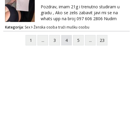
Pozdrav, imam 21g i trenutno studiram u
gradu , Ako se zelis zabavit javi mi se na
whats upp na broj 097 606 2806 Nudim
razme vrste zabave uzivo i online
Kategorija:
Sex
Ženska osoba traži mušku osobu
1
...
3
4
5
...
23