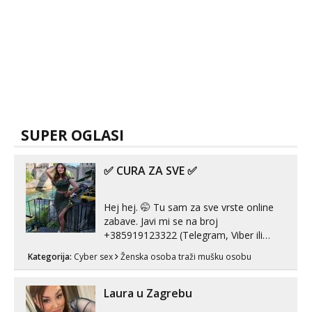
SUPER OGLASI
✅ CURA ZA SVE ✅
Hej hej. 🤭 Tu sam za sve vrste online
zabave. Javi mi se na broj
+385919123322 (Telegram, Viber ili
Whatsapp). 🤙 NE javljaj se na uzivo.
Kategorija:
Cyber sex
Ženska osoba traži mušku osobu
Hvala.
Laura u Zagrebu