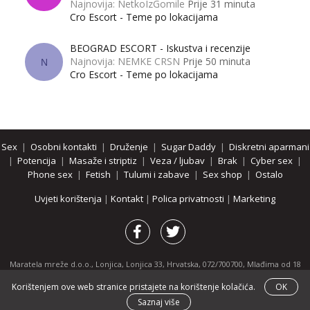
Najnovija: NetkoIzGomile
Prije 31 minuta
Cro Escort - Teme po lokacijama
BEOGRAD ESCORT - Iskustva i recenzije
Najnovija: NEMKE CRSN
Prije 50 minuta
N
Cro Escort - Teme po lokacijama
Sex
|
Osobni kontakti
|
Druženje
|
Sugar Daddy
|
Diskretni aparmani
|
Potencija
|
Masaže i striptiz
|
Veza / ljubav
|
Brak
|
Cyber sex
|
Phone sex
|
Fetish
|
Tulumi i zabave
|
Sex shop
|
Ostalo
Uvjeti korištenja
|
Kontakt
|
Polica privatnosti
|
Marketing
Maratela mreže d.o.o., Lonjica, Lonjica 33, Hrvatska, 072/700700, Mlađima od 18
godina zabranjeno je pregledavanje stranice i svih njenih dijelova.
Korištenjem ove web stranice pristajete na korištenje kolačića.
OK
Partnerski portali:
osobnikontakti.com
|
hotline.hr
|
ThePornDude.com
Saznaj više