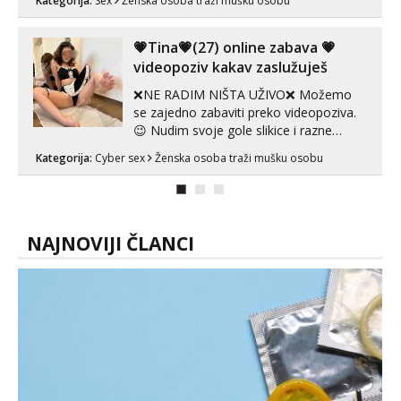
Kategorija:
Sex
Ženska osoba traži mušku osobu
zadovoljiti moje potrebe,ne trazim puno
samo malo njeznosti i razumjevanja.
volim njezan seks i njezne poljupce po
💗Tina💗(27) online zabava 💗
tijelu koji me jako pale,obozavam kad
videopoziv kakav zaslužuješ
muskar...
❌NE RADIM NIŠTA UŽIVO❌ Možemo
se zajedno zabaviti preko videopoziva.
😉 Nudim svoje gole slikice i razne
videouradke. 🤩 Za online zabavu pošalji
Kategorija:
Cyber sex
Ženska osoba traži mušku osobu
poruku na Whatsapp, Telegram ili Viber.
😎 +385 91 912 3322 Za provjeru moje
autentičnosti možeš me vidjeti na
videopozivu. 😉 S vama sam vec 5 ...
NAJNOVIJI ČLANCI