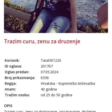
Tel:
064/677-677
- Kod: #72
tel:0,93€ - mob:1,12€ min
Trazim curu, zenu za druzenje
Korisnik:
Taral301220
ID oglasa:
201767
Oglas predan:
07.05.2024
Broj prikazivanja:
6336
Regija:
Hrvatska - Koprivničko-križevačka
Imam:
40 godina
Tražim osobu:
od 25 do 50 godina
OPIS
Trazim curu, zenu za dopisivanje, upoznavanje, druženje,,