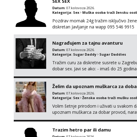
SEX SEX
Datum
: 07.kolovoza 2026.
Kategorija:
Sex
Muška osoba traži žensku oso
Pozdrav momak 24g tražim isključivo žene
diskretan Javljanje na wapp 095 546 9915
Nagrađujem za tajnu avanturu
Datum
: 07.kolovoza 2026.
Kategorija:
Sugar Daddy
Sugar Daddies
Tražim curu za diskretne susrete u Zagrebu
dobar sex. Javi se ako: - imaš do 25 godina
fleksibilna s vremenom (jer ga nemam previ
vodiš brigu o zdravlju i koristiš zaštitu Ne jav
Želim da upoznam muškarca za doba
Datum
: 07.kolovoza 2026.
Kategorija:
Sex
Ženska osoba traži mušku oso
Volim šetnje prirodom i uživati u svakom da
upoznam muškarca za dobar provod, naravno
tamo, cekam te!
Trazim hetro par ili damu
Datum
: 07.kolovoza 2026.