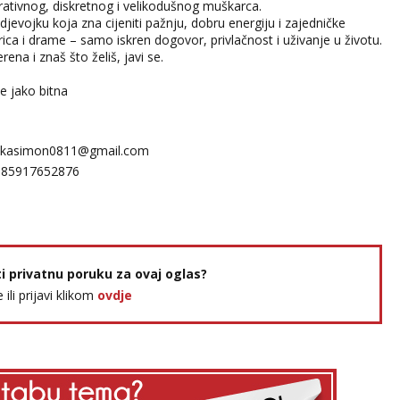
rativnog, diskretnog i velikodušnog muškarca.
djevojku koja zna cijeniti pažnju, dobru energiju i zajedničke
rica i drame – samo iskren dogovor, privlačnost i uživanje u životu.
ena i znaš što želiš, javi se.
e jako bitna
kasimon0811@gmail.com
385917652876
ti privatnu poruku za ovaj oglas?
e ili prijavi klikom
ovdje