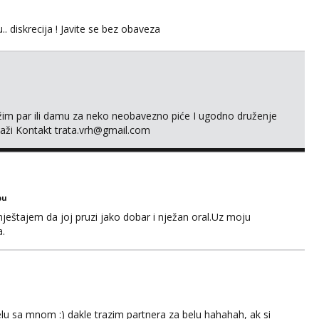
.. diskrecija ! Javite se bez obaveza
ažim par ili damu za neko neobavezno piće I ugodno druženje
laži Kontakt trata.vrh@gmail.com
bu
ještajem da joj pruzi jako dobar i nježan oral.Uz moju
a.
lu sa mnom :) dakle trazim partnera za belu hahahah, ak si