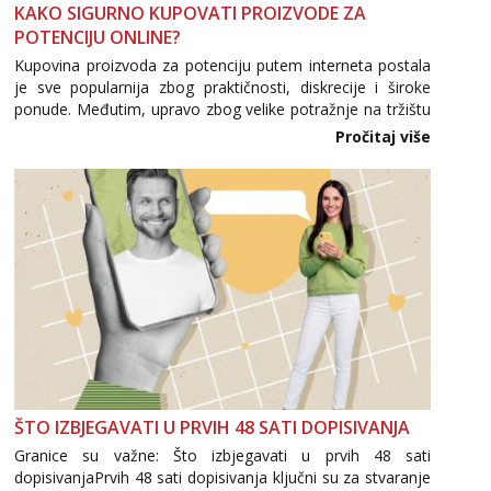
KAKO SIGURNO KUPOVATI PROIZVODE ZA
POTENCIJU ONLINE?
Kupovina proizvoda za potenciju putem interneta postala
je sve popularnija zbog praktičnosti, diskrecije i široke
ponude. Međutim, upravo zbog velike potražnje na tržištu
se pojavljuju i brojni krivotvoreni proizvodi, nepouzdane
Pročitaj više
internetske trgovine te proizvodi nepoznatog podrijetla. ...
ŠTO IZBJEGAVATI U PRVIH 48 SATI DOPISIVANJA
Granice su važne: Što izbjegavati u prvih 48 sati
dopisivanjaPrvih 48 sati dopisivanja ključni su za stvaranje