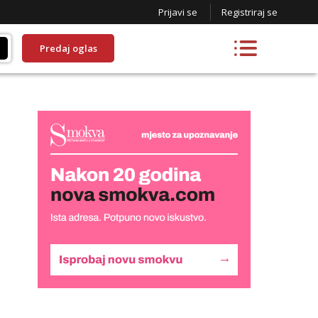
Prijavi se
Registriraj se
Predaj oglas
Monika
Čekam tvoj poziv!