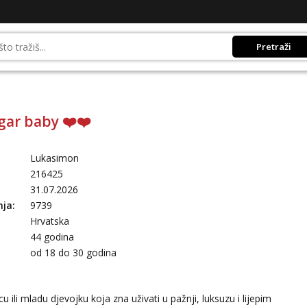
Pretraži
gar baby ❤️❤️
Lukasimon
216425
31.07.2026
nja:
9739
Hrvatska
44 godina
:
od 18 do 30 godina
u ili mladu djevojku koja zna uživati u pažnji, luksuzu i lijepim