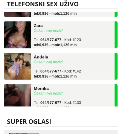
TELEFONSKI SEX UŽIVO
Tel:
064/677-677
- Kod: #133
tel:0,93€ - mob:1,12€ min
Zara
Čekam tvoj poziv!
Tel:
064/677-677
- Kod: #123
tel:0,93€ - mob:1,12€ min
Anđela
Čekam tvoj poziv!
Tel:
064/677-677
- Kod: #142
tel:0,93€ - mob:1,12€ min
Monika
Čekam tvoj poziv!
Tel:
064/677-677
- Kod: #133
tel:0,93€ - mob:1,12€ min
Zara
Čekam tvoj poziv!
SUPER OGLASI
Tel:
064/677-677
- Kod: #123
tel:0,93€ - mob:1,12€ min