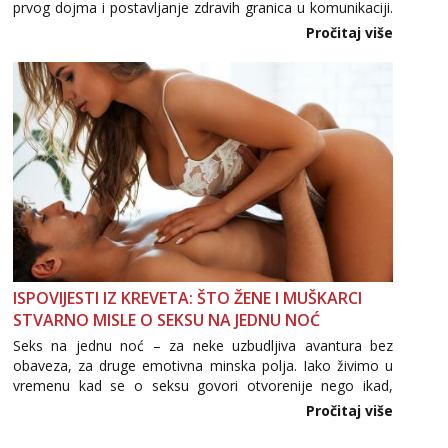
prvog dojma i postavljanje zdravih granica u komunikaciji.
Važno je izbjeći prebrzo otkrivanje osobnih ili intimnih
Pročitaj više
informacija, jer nepoznata osoba još nije zaslužila to
povjerenje. Takođe...
ISPOVIJESTI IZ KREVETA: ŠTO ŽENE I MUŠKARCI
STVARNO MISLE O SEKSU NA JEDNU NOĆ
Seks na jednu noć – za neke uzbudljiva avantura bez
obaveza, za druge emotivna minska polja. Iako živimo u
vremenu kad se o seksu govori otvorenije nego ikad,
tema „jedne noći strasti“ i dalje izaziva burne rasprave. Što
Pročitaj više
zapravo misle žene, a što muškarci? Jesu...