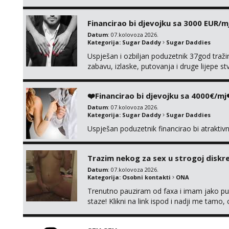
pusenje bez dirkanje i lizanje sexy rublje
ignoriram radim samo sa svojim slikama ori
Financirao bi djevojku sa 3000 EUR/m
Datum
: 07.kolovoza 2026.
Kategorija:
Sugar Daddy
Sugar Daddies
Uspješan i ozbiljan poduzetnik 37god traž
zabavu, izlaske, putovanja i druge lijepe s
zgodna i atraktivna javi se na moj email:
❤️Financirao bi djevojku sa 4000€/mj
Datum
: 07.kolovoza 2026.
Kategorija:
Sugar Daddy
Sugar Daddies
Uspješan poduzetnik financirao bi atrakti
Trazim nekog za sex u strogoj diskrec
Datum
: 07.kolovoza 2026.
Kategorija:
Osobni kontakti
ONA
Trenutno pauziram od faxa i imam jako p
staze! Klikni na link ispod i nadji me tamo,