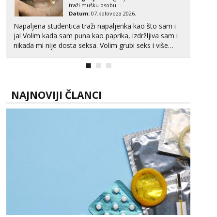
traži mušku osobu
Datum:
07.kolovoza 2026.
Napaljena studentica traži napaljenka kao što sam i
ja! Volim kada sam puna kao paprika, izdržljiva sam i
nikada mi nije dosta seksa. Volim grubi seks i više
puta dnevno bilo kad i bilo gdje zato se javi što prije
da me isprobaš Klikni na link ispod i nadji me tamo,
cekam te!
NAJNOVIJI ČLANCI