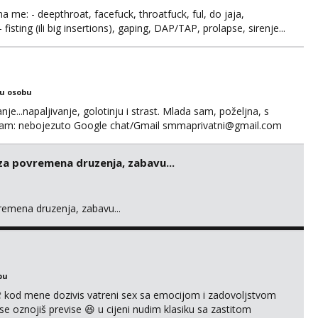
ma me: - deepthroat, facefuck, throatfuck, ful, do jaja,
fisting (ili big insertions), gaping, DAP/TAP, prolapse, sirenje...
 se. Nagrada po želji (od 500€ naviše, ovisi o tome sto
ku osobu
nje...napaljivanje, golotinju i strast. Mlada sam, poželjna, s
egram: nebojezuto Google chat/Gmail smmaprivatni@gmail.com
 za povremena druzenja, zabavu...
vremena druzenja, zabavu...
bu
 kod mene dozivis vatreni sex sa emocijom i zadovoljstvom
se oznojiš previse 😆 u cijeni nudim klasiku sa zastitom