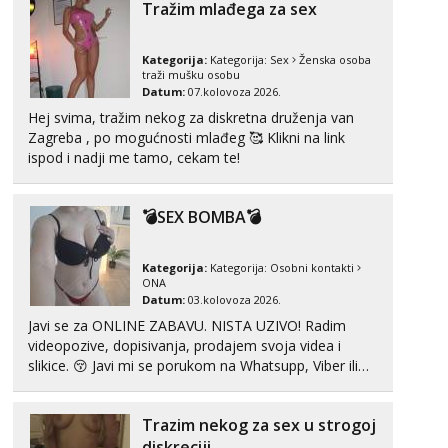
Tražim mlađega za sex
Anđela
Čekam tvoj poziv!
Kategorija:
Kategorija:
Sex
Ženska osoba
traži mušku osobu
Tel:
064/677-677
- Kod: #142
Datum:
07.kolovoza 2026.
tel:0,93€ - mob:1,12€ min
Hej svima, tražim nekog za diskretna druženja van
Zagreba , po mogućnosti mlađeg 🥰 Klikni na link
ispod i nadji me tamo, cekam te!
💣SEX BOMBA💣
Kategorija:
Kategorija:
Osobni kontakti
ONA
Datum:
03.kolovoza 2026.
Javi se za ONLINE ZABAVU. NISTA UZIVO! Radim
videopozive, dopisivanja, prodajem svoja videa i
slikice. 😚 Javi mi se porukom na Whatsupp, Viber ili
Telegram. +385 91 723 0045
Trazim nekog za sex u strogoj
diskreciji