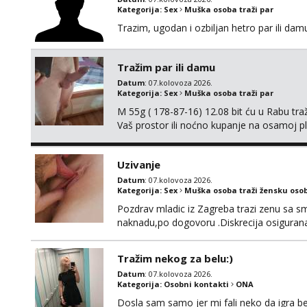
Kategorija:
Sex
Muška osoba traži par
Trazim, ugodan i ozbiljan hetro par ili damu
Tražim par ili damu
Datum
: 07.kolovoza 2026.
Kategorija:
Sex
Muška osoba traži par
M 55g ( 178-87-16) 12.08 bit ću u Rabu tr
Vaš prostor ili noćno kupanje na osamoj p
Uzivanje
Datum
: 07.kolovoza 2026.
Kategorija:
Sex
Muška osoba traži žensku oso
Pozdrav mladic iz Zagreba trazi zenu sa sm
naknadu,po dogovoru .Diskrecija osiguran
Tražim nekog za belu:)
Datum
: 07.kolovoza 2026.
Kategorija:
Osobni kontakti
ONA
Dosla sam samo jer mi fali neko da igra be