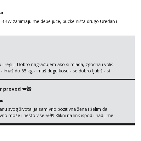
bu
 BBW zanimaju me debeljuce, bucke ništa drugo Uredan i
 i regiji. Dobro nagrađujem ako si mlada, zgodna i voliš
 - imaš do 65 kg - imaš dugu kosu - se dobro ljubiš - si
še) i dostupna radnim danom (vikendi i noći su za obitelj) -
ljajte se: - debele - frajeri i paro...
r provod 💋🌺
bu
nu svog života. Ja sam vrlo pozitivna žena i želim da
 može i nešto više.💋🌺 Klikni na link ispod i nadji me