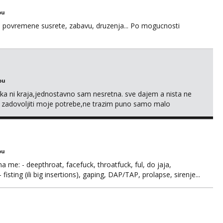
bu
u za povremene susrete, zabavu, druzenja... Po mogucnosti
bu
a ni kraja,jednostavno sam nesretna. sve dajem a nista ne
e zadovoljiti moje potrebe,ne trazim puno samo malo
s i njezne poljupce po tijelu koji me jako pale,obozavam kad
ni na link ispod i nadji me tamo, cekam te!
bu
ma me: - deepthroat, facefuck, throatfuck, ful, do jaja,
fisting (ili big insertions), gaping, DAP/TAP, prolapse, sirenje...
 se.