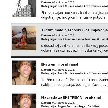
Datum
: 07.kolovoza 2026.
Kategorija:
Sex
Muška osoba traži žensku oso
Fin i utjecajan muskarac trazi prijateljic
dugotrajnije, moguca financijska potpora!
Tražim malo nježnosti i razumjevanja
Datum
: 07.kolovoza 2026.
Kategorija:
Sex
Ženska osoba traži mušku oso
u dosadnoj vezi koja nema nikakvog pocetk
dobivam za uzvrat.trazim muskarca koji c
njeznosti i razumjevanja. volim njezan sek
muskarac preuzme kontrolu . javi se :) Klik
Ekstremni oral i anal
Datum
: 07.kolovoza 2026.
Kategorija:
Sex
Muška osoba traži žensku oso
Tražim curu za ful žestoki oral i anal. Zani
nabijanje, do grcanja, bez ograničavanja... - 
Ako možeš nešto od toga i spremna si, javi
Nagrada za EKSTREMNI oral/anal
Datum
: 07.kolovoza 2026.
Kategorija:
Sugar Daddy
Sugar Daddies