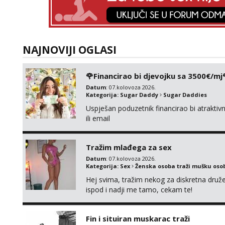
NAJNOVIJI OGLASI
🌹Financirao bi djevojku sa 3500€/mj
Datum
: 07.kolovoza 2026.
Kategorija:
Sugar Daddy
Sugar Daddies
Uspješan poduzetnik financirao bi atrakt
ili email
Tražim mlađega za sex
Datum
: 07.kolovoza 2026.
Kategorija:
Sex
Ženska osoba traži mušku oso
Hej svima, tražim nekog za diskretna druž
ispod i nadji me tamo, cekam te!
Fin i situiran muskarac traži