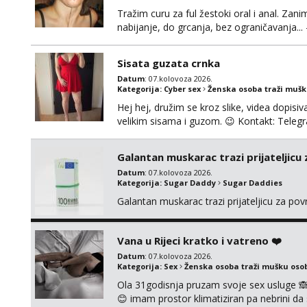
Tražim curu za ful žestoki oral i anal. Zani
nabijanje, do grcanja, bez ograničavanja... - 
Ako možeš nešto od toga i spremna si, javi
možeš)
Sisata guzata crnka
Datum
: 07.kolovoza 2026.
Kategorija:
Cyber sex
Ženska osoba traži muš
Hej hej, družim se kroz slike, videa dopisiva
velikim sisama i guzom. 😉 Kontakt: Tel
Galantan muskarac trazi prijateljicu
Datum
: 07.kolovoza 2026.
Kategorija:
Sugar Daddy
Sugar Daddies
Galantan muskarac trazi prijateljicu za po
Vana u Rijeci kratko i vatreno ❤️
Datum
: 07.kolovoza 2026.
Kategorija:
Sex
Ženska osoba traži mušku oso
Ola 31godisnja pruzam svoje sex usluge 
😊 imam prostor klimatiziran pa nebrini da 