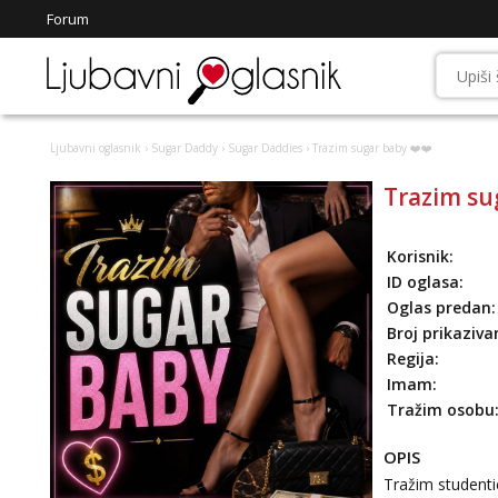
Forum
Ljubavni oglasnik
›
Sugar Daddy
›
Sugar Daddies
› Trazim sugar baby ❤️❤️
Trazim su
Korisnik:
ID oglasa:
Oglas predan:
Broj prikaziva
Regija:
Imam:
Tražim osobu
OPIS
Tražim studentic