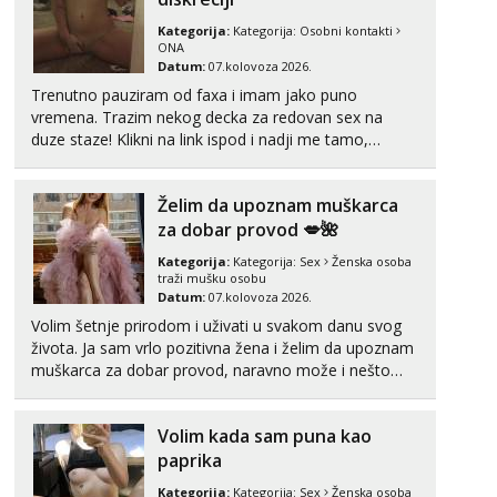
Kategorija:
Kategorija:
Osobni kontakti
ONA
Datum:
07.kolovoza 2026.
Trenutno pauziram od faxa i imam jako puno
vremena. Trazim nekog decka za redovan sex na
duze staze! Klikni na link ispod i nadji me tamo,
cekam te!
Želim da upoznam muškarca
za dobar provod 💋🌺
Kategorija:
Kategorija:
Sex
Ženska osoba
traži mušku osobu
Datum:
07.kolovoza 2026.
Volim šetnje prirodom i uživati u svakom danu svog
života. Ja sam vrlo pozitivna žena i želim da upoznam
muškarca za dobar provod, naravno može i nešto
više.💋🌺 Klikni na link ispod i nadji me tamo, cekam
te!
Volim kada sam puna kao
paprika
Kategorija:
Kategorija:
Sex
Ženska osoba