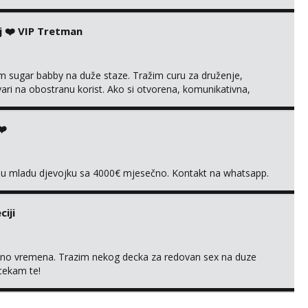
 uvijek imam neradim analno i pitanja ako radim bez odma
ginal ✌️😊ali neki vec me poznaju waccap...
j ❤️ VIP Tretman
im sugar babby na duže staze. Tražim curu za druženje,
tvari na obostranu korist. Ako si otvorena, komunikativna,
 markodalic37@gmail.com
❤️
vnu mladu djevojku sa 4000€ mjesečno. Kontakt na whatsapp.
iji
uno vremena. Trazim nekog decka za redovan sex na duze
 cekam te!