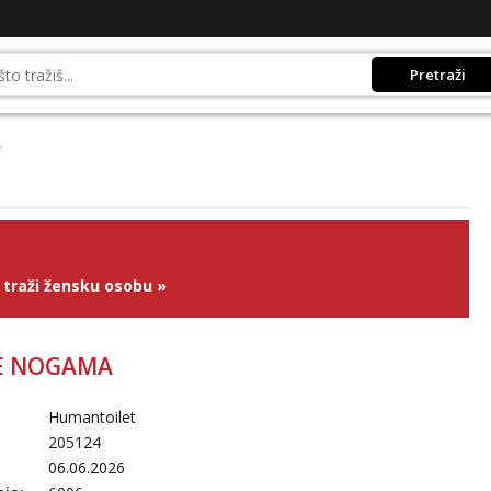
Pretraži
A
traži žensku osobu
»
E NOGAMA
Humantoilet
205124
06.06.2026