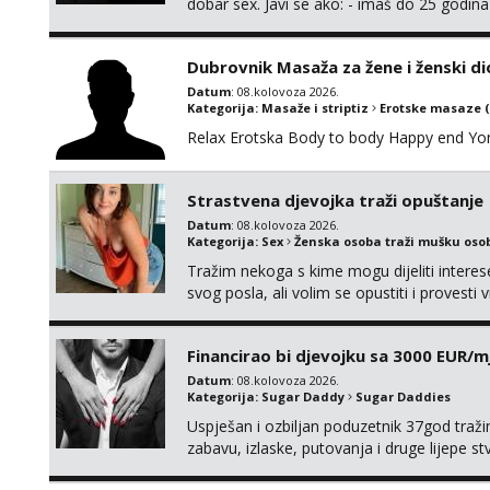
dobar sex. Javi se ako: - imaš do 25 godina
fleksibilna s vremenom (jer ga nemam previ
vodiš brigu o zdravlju i koristiš zaštitu Ne jav
Dubrovnik Masaža za žene i ženski di
Datum
: 08.kolovoza 2026.
Kategorija:
Masaže i striptiz
Erotske masaze 
Relax Erotska Body to body Happy end Yo
Strastvena djevojka traži opuštanje
Datum
: 08.kolovoza 2026.
Kategorija:
Sex
Ženska osoba traži mušku oso
Tražim nekoga s kime mogu dijeliti intere
svog posla, ali volim se opustiti i provesti 
nemoram samo s prijateljima opustati ;) Kli
Financirao bi djevojku sa 3000 EUR/m
Datum
: 08.kolovoza 2026.
Kategorija:
Sugar Daddy
Sugar Daddies
Uspješan i ozbiljan poduzetnik 37god traž
zabavu, izlaske, putovanja i druge lijepe s
zgodna i atraktivna javi se na moj email: