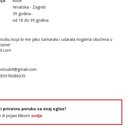
nja:
6006
Hrvatska - Zagreb
39 godina
:
od 18 do 99 godina
osobu koja bi me jako šamarala i udarala nogama obučena u
čizme!
l.com
otsub9@gmail.com
385976086035
ti privatnu poruku za ovaj oglas?
e ili prijavi klikom
ovdje