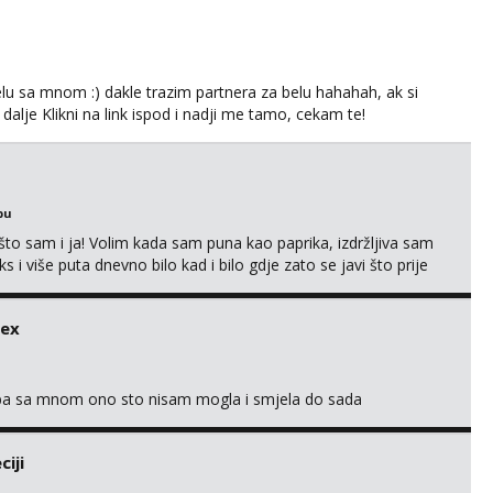
lu sa mnom :) dakle trazim partnera za belu hahahah, ak si
 dalje Klikni na link ispod i nadji me tamo, cekam te!
bu
što sam i ja! Volim kada sam puna kao paprika, izdržljiva sam
s i više puta dnevno bilo kad i bilo gdje zato se javi što prije
 me tamo, cekam te!
sex
oba sa mnom ono sto nisam mogla i smjela do sada
iji