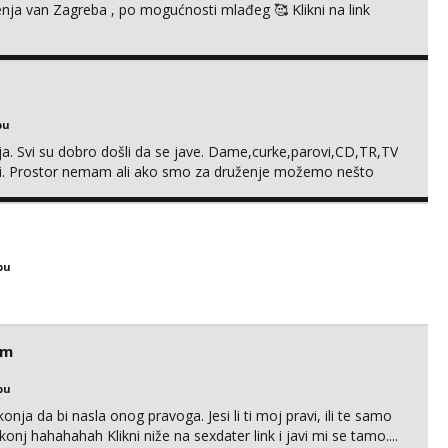
enja van Zagreba , po mogućnosti mlađeg 🥰 Klikni na link
bu
. Svi su dobro došli da se jave. Dame,curke,parovi,CD,TR,TV
. Prostor nemam ali ako smo za druženje možemo nešto
bu
em
bu
nja da bi nasla onog pravoga. Jesi li ti moj pravi, ili te samo
nj hahahahah Klikni niže na sexdater link i javi mi se tamo....