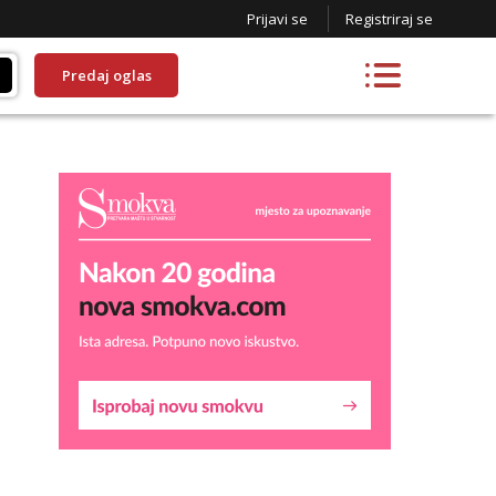
Prijavi se
Registriraj se
Predaj oglas
Liliana
Razgovaram :)