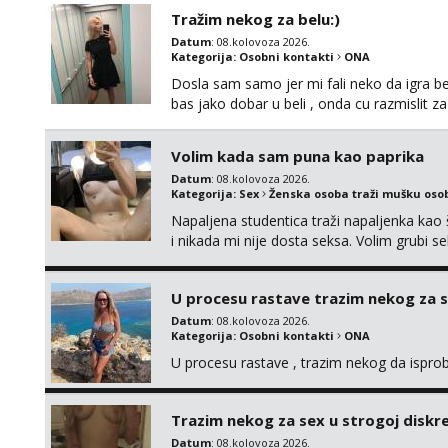
Tražim nekog za belu:)
Datum
: 08.kolovoza 2026.
Kategorija:
Osobni kontakti
ONA
Dosla sam samo jer mi fali neko da igra be
bas jako dobar u beli , onda cu razmislit za
Volim kada sam puna kao paprika
Datum
: 08.kolovoza 2026.
Kategorija:
Sex
Ženska osoba traži mušku oso
Napaljena studentica traži napaljenka kao 
i nikada mi nije dosta seksa. Volim grubi sek
da me isprobaš Klikni na link ispod i nadji
U procesu rastave trazim nekog za 
Datum
: 08.kolovoza 2026.
Kategorija:
Osobni kontakti
ONA
U procesu rastave , trazim nekog da ispr
Trazim nekog za sex u strogoj diskrec
Datum
: 08.kolovoza 2026.