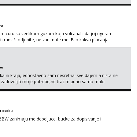
bu
im curu sa veelikom guzom koja voli anal i da joj uguram
i transiči odjebite, ne zanimate me. Bilo kakva placanja
 paysafecard, bonovi) ne dolaze u obzir. Javit se prvo porukom
bu
a ni kraja,jednostavno sam nesretna. sve dajem a nista ne
e zadovoljiti moje potrebe,ne trazim puno samo malo
s i njezne poljupce po tijelu koji me jako pale,obozavam kad
ni na link ispod i nadji me tamo, cekam te!
u osobu
BBW zanimaju me debeljuce, bucke za dopisivanje i