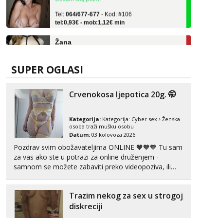
Tel:
064/677-677
- Kod: #106
tel:0,93€ - mob:1,12€ min
Žana
Razgovaram :)
Tel:
064/677-677
- Kod: #135
tel:0,93€ - mob:1,12€ min
SUPER OGLASI
Obavijesti me kada se oslobodi
Lili
Crvenokosa ljepotica 20g. 🤭
Čekam tvoj poziv!
Tel:
064/677-677
- Kod: #128
Kategorija:
Kategorija:
Cyber sex
Ženska
tel:0,93€ - mob:1,12€ min
osoba traži mušku osobu
Datum:
03.kolovoza 2026.
Zara
Pozdrav svim obožavateljima ONLINE 🧡🧡🧡 Tu sam
Čekam tvoj poziv!
za vas ako ste u potrazi za online druženjem -
Tel:
064/677-677
- Kod: #123
samnom se možete zabaviti preko videopoziva, ili
tel:0,93€ - mob:1,12€ min
ako vam nisam dovoljna radim i u paru i trojci s
kolegicama, svaka je drugačija 😉 Radim i vruća
Anđela
Trazim nekog za sex u strogoj
tipkanja uz slike i hot line pozive. Za vas sam
Čekam tvoj poziv!
pripremila ...
diskreciji
Tel:
064/677-677
- Kod: #142