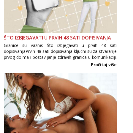
ŠTO IZBJEGAVATI U PRVIH 48 SATI DOPISIVANJA
Granice su važne: Što izbjegavati u prvih 48 sati
dopisivanjaPrvih 48 sati dopisivanja ključni su za stvaranje
prvog dojma i postavljanje zdravih granica u komunikaciji.
Važno je izbjeći prebrzo otkrivanje osobnih ili intimnih
Pročitaj više
informacija, jer nepoznata osoba još nije zaslužila to
povjerenje. Takođe...