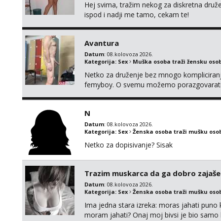
Hej svima, tražim nekog za diskretna druž
ispod i nadji me tamo, cekam te!
Avantura
Datum
: 08.kolovoza 2026.
Kategorija:
Sex
Muška osoba traži žensku oso
Netko za druženje bez mnogo kompliciranja
femyboy. O svemu možemo porazgovarati
iskombinirati(auto,najam na dva sata)
N
Datum
: 08.kolovoza 2026.
Kategorija:
Sex
Ženska osoba traži mušku oso
Netko za dopisivanje? Sisak
Trazim muskarca da ga dobro zajaš
Datum
: 08.kolovoza 2026.
Kategorija:
Sex
Ženska osoba traži mušku oso
Ima jedna stara izreka: moras jahati puno ko
moram jahati? Onaj moj bivsi je bio samo ko