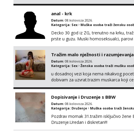
anal - krk
Datum
: 08.kolovoza 2026.
Kategorija:
Sex
Muška osoba traži žensku oso
Decko 30 god iz ZG, trenutno na krku, traž
prste u guzu. Muski homoseksualci, parovi 
opcenito (gotovina) ili unaprijed (aircash,
na whatsapp 0958048882.
Tražim malo nježnosti i razumjevanja
Datum
: 08.kolovoza 2026.
Kategorija:
Sex
Ženska osoba traži mušku oso
u dosadnoj vezi koja nema nikakvog pocetk
dobivam za uzvrat.trazim muskarca koji c
njeznosti i razumjevanja. volim njezan sek
muskarac preuzme kontrolu . javi se :) Klik
Dopisivanje i Druzenje s BBW
Datum
: 08.kolovoza 2026.
Kategorija:
Druženje
Muška osoba traži žensk
Pozdrav momak 31.tražim isključivo žene 
Druzenje.Uredan i diskretan!!!