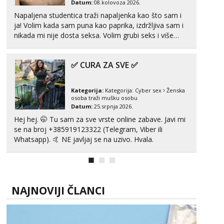
Datum:
08.kolovoza 2026.
tel:0,93€ - mob:1,12€ min
Napaljena studentica traži napaljenka kao što sam i
ja! Volim kada sam puna kao paprika, izdržljiva sam i
Alisa
nikada mi nije dosta seksa. Volim grubi seks i više
Čekam tvoj poziv!
puta dnevno bilo kad i bilo gdje zato se javi što prije
Tel:
064/677-677
- Kod: #106
da me isprobaš Klikni na link ispod i nadji me tamo,
tel:0,93€ - mob:1,12€ min
✅ CURA ZA SVE ✅
cekam te!
Žana
Razgovaram :)
Kategorija:
Kategorija:
Cyber sex
Ženska
osoba traži mušku osobu
Tel:
064/677-677
- Kod: #135
Datum:
25.srpnja 2026.
tel:0,93€ - mob:1,12€ min
Hej hej. 🤭 Tu sam za sve vrste online zabave. Javi mi
Obavijesti me kada se oslobodi
se na broj +385919123322 (Telegram, Viber ili
Whatsapp). 🤙 NE javljaj se na uzivo. Hvala.
Lili
Čekam tvoj poziv!
Tel:
064/677-677
- Kod: #128
tel:0,93€ - mob:1,12€ min
NAJNOVIJI ČLANCI
Zara
Čekam tvoj poziv!
Tel:
064/677-677
- Kod: #123