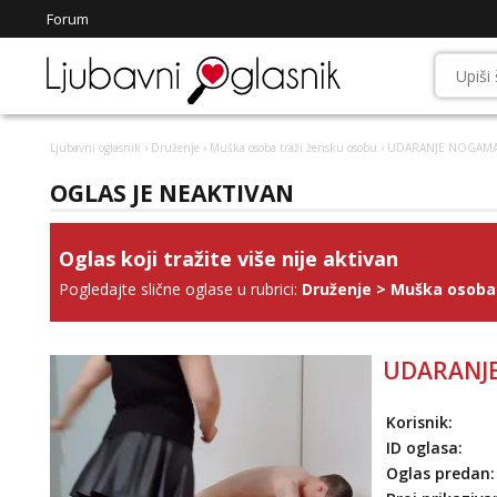
Forum
Ljubavni oglasnik
›
Druženje
›
Muška osoba traži žensku osobu
› UDARANJE NOGAM
OGLAS JE NEAKTIVAN
Oglas koji tražite više nije aktivan
Pogledajte slične oglase u rubrici:
Druženje
>
Muška osoba 
UDARANJ
Korisnik:
ID oglasa:
Oglas predan: