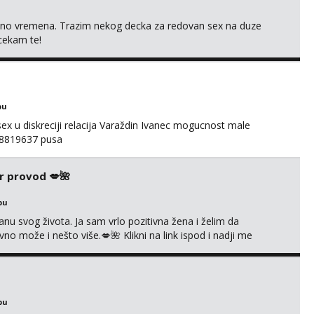
uno vremena. Trazim nekog decka za redovan sex na duze
 cekam te!
bu
ex u diskreciji relacija Varaždin Ivanec mogucnost male
098819637 pusa
r provod 💋🌺
bu
nu svog života. Ja sam vrlo pozitivna žena i želim da
 može i nešto više.💋🌺 Klikni na link ispod i nadji me
bu