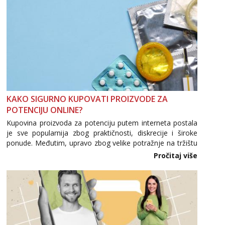
tel:0,93€ - mob:1,12€ min
Anđela
Čekam tvoj poziv!
Tel:
064/677-677
- Kod: #142
tel:0,93€ - mob:1,12€ min
KAKO SIGURNO KUPOVATI PROIZVODE ZA
POTENCIJU ONLINE?
Kupovina proizvoda za potenciju putem interneta postala
je sve popularnija zbog praktičnosti, diskrecije i široke
ponude. Međutim, upravo zbog velike potražnje na tržištu
se pojavljuju i brojni krivotvoreni proizvodi, nepouzdane
Pročitaj više
internetske trgovine te proizvodi nepoznatog podrijetla. ...