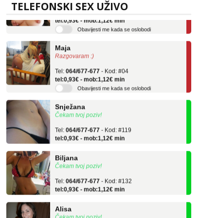
Tel:
064/677-677
- Kod: #69
TELEFONSKI SEX UŽIVO
tel:0,93€ - mob:1,12€ min
Obavijesti me kada se oslobodi
Maja
Razgovaram :)
Tel:
064/677-677
- Kod: #04
tel:0,93€ - mob:1,12€ min
Obavijesti me kada se oslobodi
Snježana
Čekam tvoj poziv!
Tel:
064/677-677
- Kod: #119
tel:0,93€ - mob:1,12€ min
Biljana
Čekam tvoj poziv!
Tel:
064/677-677
- Kod: #132
tel:0,93€ - mob:1,12€ min
Alisa
Čekam tvoj poziv!