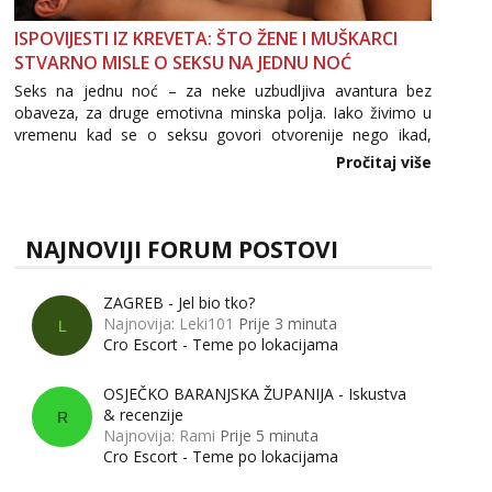
ISPOVIJESTI IZ KREVETA: ŠTO ŽENE I MUŠKARCI
STVARNO MISLE O SEKSU NA JEDNU NOĆ
Seks na jednu noć – za neke uzbudljiva avantura bez
obaveza, za druge emotivna minska polja. Iako živimo u
vremenu kad se o seksu govori otvorenije nego ikad,
tema „jedne noći strasti“ i dalje izaziva burne rasprave. Što
Pročitaj više
zapravo misle žene, a što muškarci? Jesu...
NAJNOVIJI FORUM POSTOVI
ZAGREB - Jel bio tko?
Najnovija: Leki101
Prije 3 minuta
L
Cro Escort - Teme po lokacijama
OSJEČKO BARANJSKA ŽUPANIJA - Iskustva
& recenzije
R
Najnovija: Rami
Prije 5 minuta
Cro Escort - Teme po lokacijama