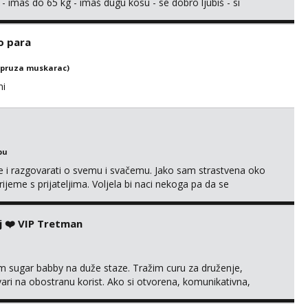
 - imaš do 65 kg - imaš dugu kosu - se dobro ljubiš - si
še) i dostupna radnim danom (vikendi i noći su za obitelj) -
ljajte se: - debele - frajeri i paro...
o para
(pruza muskarac)
ni
bu
se i razgovarati o svemu i svačemu. Jako sam strastvena oko
vrijeme s prijateljima. Voljela bi naci nekoga pa da se
kni na link ispod i nadji me tamo, cekam te!
j ❤️ VIP Tretman
im sugar babby na duže staze. Tražim curu za druženje,
tvari na obostranu korist. Ako si otvorena, komunikativna,
 markodalic37@gmail.com