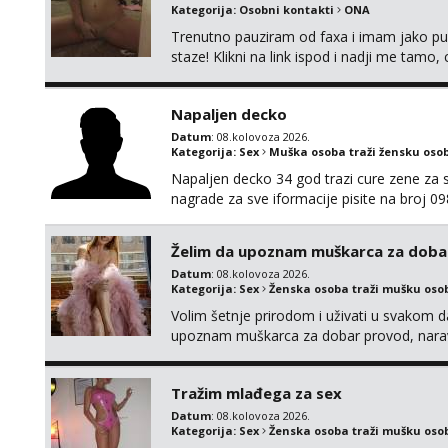
Kategorija:
Osobni kontakti
ONA
Trenutno pauziram od faxa i imam jako p
staze! Klikni na link ispod i nadji me tamo,
Napaljen decko
Datum
: 08.kolovoza 2026.
Kategorija:
Sex
Muška osoba traži žensku oso
Napaljen decko 34 god trazi cure zene za s
nagrade za sve iformacije pisite na broj 
Želim da upoznam muškarca za doba
Datum
: 08.kolovoza 2026.
Kategorija:
Sex
Ženska osoba traži mušku oso
Volim šetnje prirodom i uživati u svakom da
upoznam muškarca za dobar provod, naravno
tamo, cekam te!
Tražim mlađega za sex
Datum
: 08.kolovoza 2026.
Kategorija:
Sex
Ženska osoba traži mušku oso