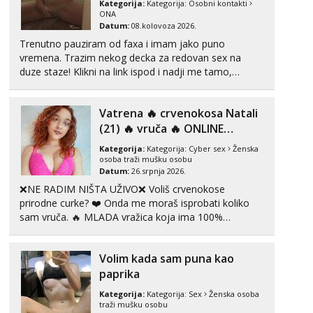
Kategorija:
Kategorija:
Osobni kontakti
tel:0,93€ - mob:1,12€ min
ONA
Datum:
08.kolovoza 2026.
Liliana
Trenutno pauziram od faxa i imam jako puno
Razgovaram :)
vremena. Trazim nekog decka za redovan sex na
duze staze! Klikni na link ispod i nadji me tamo,
Tel:
064/677-677
- Kod: #69
tel:0,93€ - mob:1,12€ min
cekam te!
Obavijesti me kada se oslobodi
Vatrena ‎️‍🔥 crvenokosa Natali
Maja
(21) ‎️‍🔥 vruča‎ ️‍🔥 ONLINE
Razgovaram :)
ZABAVA
Kategorija:
Kategorija:
Cyber sex
Ženska
Tel:
064/677-677
- Kod: #04
osoba traži mušku osobu
tel:0,93€ - mob:1,12€ min
Datum:
26.srpnja 2026.
Obavijesti me kada se oslobodi
❌NE RADIM NIŠTA UŽIVO❌ Voliš crvenokose
prirodne curke? ❤️ Onda me moraš isprobati koliko
Snježana
sam vruča.‎ ️‍🔥 MLADA vražica koja ima 100%
Čekam tvoj poziv!
prorodne grudi, 💦 Misli su mi uvijek prljave i u svemu
Tel:
064/677-677
- Kod: #119
vidim samo užitak. 💦 U mojoj raznolikoj ponudi
tel:0,93€ - mob:1,12€ min
Volim kada sam puna kao
možeš pranaći nešto po svojoj mjeri. Sexi videa s
kolegica...
paprika
Biljana
Čekam tvoj poziv!
Kategorija:
Kategorija:
Sex
Ženska osoba
traži mušku osobu
Tel:
064/677-677
- Kod: #132