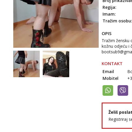
Broj prikaziva
Regija:
Imam:
Tražim osobu
OPIS
Tražim žensku 
kožnu odjeću i 
bootsub9@gmai
KONTAKT
Email
Bo
Mobitel
+
Želiš posla
Registriraj s