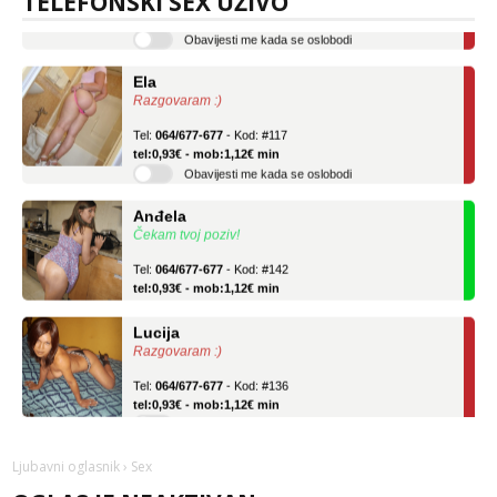
TELEFONSKI SEX UŽIVO
tel:0,93€ - mob:1,12€ min
Obavijesti me kada se oslobodi
Ela
Razgovaram :)
Tel:
064/677-677
- Kod: #117
tel:0,93€ - mob:1,12€ min
Obavijesti me kada se oslobodi
Anđela
Čekam tvoj poziv!
Tel:
064/677-677
- Kod: #142
tel:0,93€ - mob:1,12€ min
Lucija
Razgovaram :)
Tel:
064/677-677
- Kod: #136
tel:0,93€ - mob:1,12€ min
Obavijesti me kada se oslobodi
Ela
Ljubavni oglasnik
› Sex
Razgovaram :)