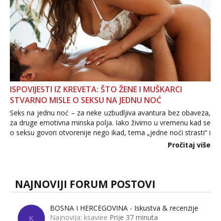
ISPOVIJESTI IZ KREVETA: ŠTO ŽENE I MUŠKARCI
STVARNO MISLE O SEKSU NA JEDNU NOĆ
Seks na jednu noć – za neke uzbudljiva avantura bez obaveza,
za druge emotivna minska polja. Iako živimo u vremenu kad se
o seksu govori otvorenije nego ikad, tema „jedne noći strasti“ i
dalje izaziva burne rasprave. Što zapravo misle žene, a što
Pročitaj više
muškarci? Jesu...
NAJNOVIJI FORUM POSTOVI
BOSNA I HERCEGOVINA - Iskustva & recenzije
Najnovija: ksaviee
Prije 37 minuta
K