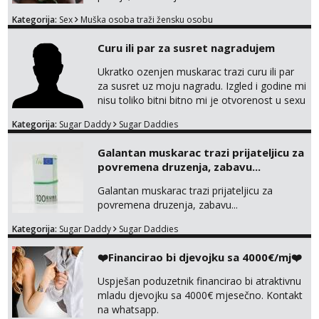
Tražim otvorenu damu koja želi prepustiti se
Kategorija:
Sex
Muška osoba traži žensku osobu
snažnoj privlačnosti, strasti i noći ispunjenoj
užitkom bez ikakvih obaveza i komplikacija.
Curu ili par za susret nagradujem
Ako ti nedostaje dodir, poljupci, kemija i
muškarac koji će se potpuno posvetiti tvom
Ukratko ozenjen muskarac trazi curu ili par
zadovoljstvu, možda smo upravo ono što
za susret uz moju nagradu. Izgled i godine mi
oboje t...
nisu toliko bitni bitno mi je otvorenost u sexu
i bez previse tabooa . Molim ozbiljne da se
Kategorija:
Sugar Daddy
Sugar Daddies
jave na mail . Molim ako je moguce prvi mail
sa slikom ili opisom i otkud ste . Javite se
Galantan muskarac trazi prijateljicu za
necete pozalit
povremena druzenja, zabavu...
Galantan muskarac trazi prijateljicu za
povremena druzenja, zabavu...
Kategorija:
Sugar Daddy
Sugar Daddies
❤️Financirao bi djevojku sa 4000€/mj❤️
Uspješan poduzetnik financirao bi atraktivnu
mladu djevojku sa 4000€ mjesečno. Kontakt
na whatsapp.