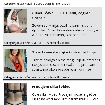
potpora!
Kategorija:
Sex
Muška osoba traži žensku osobu
Gundulićeva ul. 39, 10000, Zagreb,
Croatie
Zovem se Marija, ozbiljna sam i iskrena
djevojka. Radim fleksibilno radno vrijeme, a
ako ste zainteresirani, slobodno me
kontaktirajte na moj WhatsApp
Kategorija:
Sex
Ženska osoba traži mušku osobu
broj☎️:+385 92 451 2472
Strastvena djevojka traži opuštanje
Tražim nekoga s kime mogu dijeliti interese i
razgovarati o svemu i svačemu. Jako sam
strastvena oko svog posla, ali volim se
opustiti i provesti vrijeme s prijateljima.
Kategorija:
Sex
Ženska osoba traži mušku osobu
Voljela bi naci nekoga pa da se nemoram
samo s prijateljima opustati ;) Klikni na link
Prodajem slike i video
ispod i nadji me tamo, cekam te!
Gole slike i video Prodajem nošene gačice
Pišite na whatsapp ili telegram 0989103797