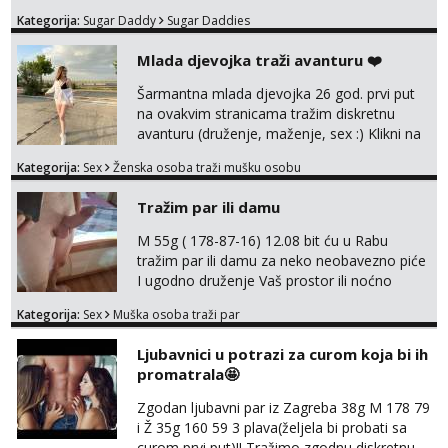
Kategorija:
Sugar Daddy
Sugar Daddies
Mlada djevojka traži avanturu ❤️
Šarmantna mlada djevojka 26 god. prvi put
na ovakvim stranicama tražim diskretnu
avanturu (druženje, maženje, sex :) Klikni na
link ispod i nadji me tamo, cekam te!
Kategorija:
Sex
Ženska osoba traži mušku osobu
Tražim par ili damu
M 55g ( 178-87-16) 12.08 bit ću u Rabu
tražim par ili damu za neko neobavezno piće
I ugodno druženje Vaš prostor ili noćno
kupanje na osamoj plaži Kontakt
Kategorija:
Sex
Muška osoba traži par
trata.vrh@gmail.com
Ljubavnici u potrazi za curom koja bi ih
promatrala🤩
Zgodan ljubavni par iz Zagreba 38g M 178 79
i Ž 35g 160 59 3 plava(željela bi probati sa
curom prvi put)!! Tražimo zgodnu diskretnu