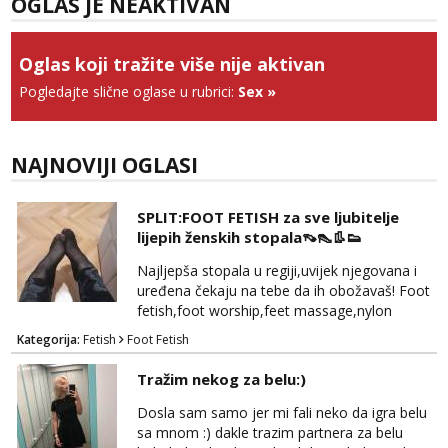
OGLAS JE NEAKTIVAN
Tel:
064/677-677
- Kod: #117
tel:0,93€ - mob:1,12€ min
Obavijesti me kada se oslobodi
Oglas koji tražite više nije aktivan
Anđela
Pogledajte slične oglase u rubrici:
Sex
»
Čekam tvoj poziv!
Tel:
064/677-677
- Kod: #142
tel:0,93€ - mob:1,12€ min
NAJNOVIJI OGLASI
SPLIT:FOOT FETISH za sve ljubitelje
lijepih ženskih stopala👡👠👢👟
Najljepša stopala u regiji,uvijek njegovana i
uređena čekaju na tebe da ih obožavaš! Foot
fetish,foot worship,feet massage,nylon
fetish,trampling... Ponedjeljak-subota:15-
Kategorija:
Fetish
Foot Fetish
20.30h. Samo za istinske obožavatelje ovog
fetisha,isključivo POZIV. Sex i sl.ISKLJUČENO!
Tražim nekog za belu:)
Dosla sam samo jer mi fali neko da igra belu
sa mnom :) dakle trazim partnera za belu