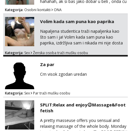
hahahah, ak si bas jako dobar u beli , onda cu
razmislit za dalje Klikni na link ispod i nadji me
Kategorija:
Osobni kontakti
ONA
tamo, cekam te!
Volim kada sam puna kao paprika
Napaljena studentica traži napaljenka kao
što sam i ja! Volim kada sam puna kao
paprika, izdržljiva sam i nikada mi nije dosta
seksa. Volim grubi seks i više puta dnevno
Kategorija:
Sex
Ženska osoba traži mušku osobu
bilo kad i bilo gdje zato se javi što prije da
me isprobaš Klikni na link ispod i nadji me
Za par
tamo, cekam te!
Crn visok zgodan uredan
Kategorija:
Sex
Par traži mušku osobu
SPLIT:Relax and enjoy😉Massage&Foot
fetish
A pretty masseuse offers you sensual and
relaxing massage of the whole body. Monday