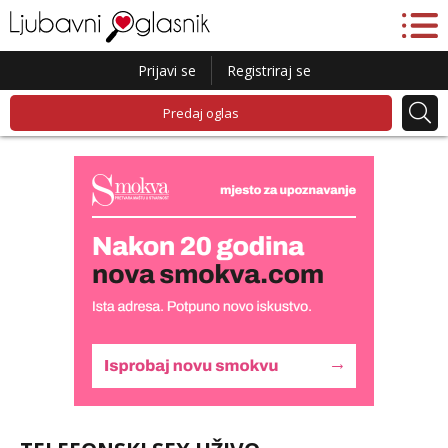
Prijavi se
Registriraj se
Predaj oglas
Lucija
Razgovaram :)
Tel:
064/677-677
- Kod: #136