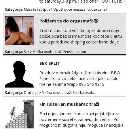
to saturday,3-8 p.m. I also offer FOOT FETISH
for lovers of beautiful feets👣👠👡👢 Calls
Kategorija:
Masaže i striptiz
Opustajuce masaze (pruza zena)
only,no messages! *NO SEX *PRIORITY IS
GIVEN TO REGULAR CLIENTS
Poližem te do orgazma💦🤑
Tražim curu koja voli da joj se dobro i dugo
poliže pica bez srama,moze kod tebe u autu
kod u prirodi wc shoping centar bitno da je
uzbudljivo i da si full diskretna i napaljena💦
Kategorija:
Sex
Muška osoba traži žensku osobu
jer nisam solo. Zgodan sam i diskretan,sliku
šaljem na wapp telegram..178 78kg.,javi se
SEX SPLIT
za brz dogovor Kontakt 0958759047
Pozdrav momak 24g tražim slobodne BBW
žene iskljucivo debeljuce velike jake ostalo
me ne zanima Wapp 095 546 9915
Kategorija:
Druženje
Muška osoba traži žensku osobu
Fin i situiran muskarac traži
Fin i utjecajan muskarac trazi prijateljicu za
povremene susrete, zabavu, druzenja... Po
mogucnosti dugotrajnije, moguca financijska