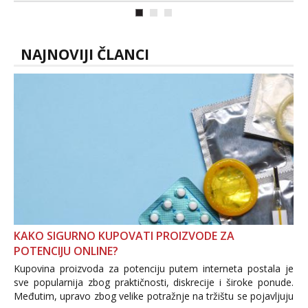
samo malo njeznosti i razumjevanja.
volim njezan seks i njezne poljupce po
tijelu koji me jako pale,obozavam kad
muskar...
NAJNOVIJI ČLANCI
KAKO SIGURNO KUPOVATI PROIZVODE ZA
POTENCIJU ONLINE?
Kupovina proizvoda za potenciju putem interneta postala je
sve popularnija zbog praktičnosti, diskrecije i široke ponude.
Međutim, upravo zbog velike potražnje na tržištu se pojavljuju