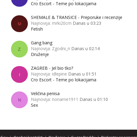
Cro Escort - Teme po lokacijama
SHEMALE & TRANSICE - Preporuke i recenzije
Najnovija: mrki20cm
Danas u 03:23
M
Fetish
Gang bang
Najnovija: Zgodni_ri
Danas u 02:14
Z
Druženje
ZAGREB - Jel bio tko?
Najnovija: idlepine
Danas u 01:51
I
Cro Escort - Teme po lokacijama
Veličina penisa
Najnovija: noname1911
Danas u 01:10
N
Sex