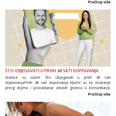
i brojni krivotvoreni proizvodi, nepouzdane internetske
Pročitaj više
trgovine te proizvodi nepoznatog podrijetla. ...
ŠTO IZBJEGAVATI U PRVIH 48 SATI DOPISIVANJA
Granice su važne: Što izbjegavati u prvih 48 sati
dopisivanjaPrvih 48 sati dopisivanja ključni su za stvaranje
prvog dojma i postavljanje zdravih granica u komunikaciji.
Važno je izbjeći prebrzo otkrivanje osobnih ili intimnih
Pročitaj više
informacija, jer nepoznata osoba još nije zaslužila to
povjerenje. Takođe...