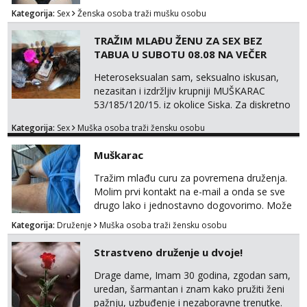
Kategorija:
Sex
Ženska osoba traži mušku osobu
TRAŽIM MLAĐU ŽENU ZA SEX BEZ
TABUA U SUBOTU 08.08 NA VEČER
Heteroseksualan sam, seksualno iskusan,
nezasitan i izdržljiv krupniji MUŠKARAC
53/185/120/15. iz okolice Siska. Za diskretno
seksualno druženje U SUBOTU 08.08 NA
Kategorija:
Sex
Muška osoba traži žensku osobu
VEČER u ZAGREBU tražim MLAĐU ŽENU bez
obzira na vjeru, nacionalnost, bračni status i
Muškarac
udaljenost konkretno zainteresiranu za SEKS
bez TABUA i KONDOMA upotpunjen SEKS
Tražim mlađu curu za povremena druženja.
IGRAČKAMA od vibratora i umjetnih dilda do
Molim prvi kontakt na e-mail a onda se sve
analnih čepova raznih vel...
drugo lako i jednostavno dogovorimo. Može
sve u krugu od 100 km oko Zagreba
Kategorija:
Druženje
Muška osoba traži žensku osobu
Strastveno druženje u dvoje!
Drage dame, Imam 30 godina, zgodan sam,
uredan, šarmantan i znam kako pružiti ženi
pažnju, uzbuđenje i nezaboravne trenutke.