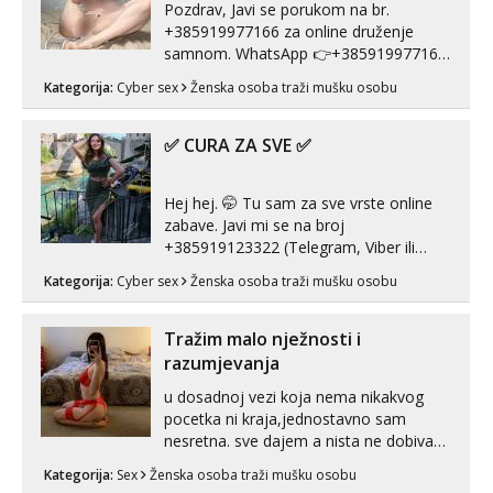
Pozdrav, Javi se porukom na br.
+385919977166 za online druženje
samnom. WhatsApp 👉+385919977166
Telegram 👉@enafriedrichkis Radim
Kategorija:
Cyber sex
Ženska osoba traži mušku osobu
videopozive s licem, solo i s partnerom,
kolegicama (Tina&Natali), razne
kombinacije halteri, haljine, štikle,
✅ CURA ZA SVE ✅
samostojeće itd. Nudim svakakva videa
seksa, puš...
Hej hej. 🤭 Tu sam za sve vrste online
zabave. Javi mi se na broj
+385919123322 (Telegram, Viber ili
Whatsapp). 🤙 NE javljaj se na uzivo.
Kategorija:
Cyber sex
Ženska osoba traži mušku osobu
Hvala.
Tražim malo nježnosti i
razumjevanja
u dosadnoj vezi koja nema nikakvog
pocetka ni kraja,jednostavno sam
nesretna. sve dajem a nista ne dobivam
za uzvrat.trazim muskarca koji ce
Kategorija:
Sex
Ženska osoba traži mušku osobu
zadovoljiti moje potrebe,ne trazim puno