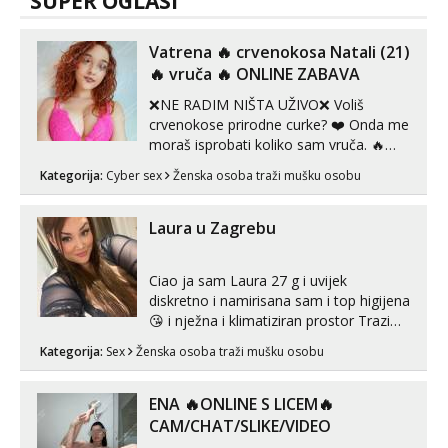
SUPER OGLASI
Vatrena ‎️‍🔥 crvenokosa Natali (21)
‎️‍🔥 vruča‎ ️‍🔥 ONLINE ZABAVA
❌NE RADIM NIŠTA UŽIVO❌ Voliš
crvenokose prirodne curke? ❤️ Onda me
moraš isprobati koliko sam vruča.‎ ️‍🔥
MLADA vražica koja ima 100%
Kategorija:
Cyber sex
Ženska osoba traži mušku osobu
prorodne grudi, 💦 Misli su mi uvijek
prljave i u svemu vidim samo užitak. 💦
U mojoj raznolikoj ponudi možeš
Laura u Zagrebu
pranaći nešto po svojoj mjeri. Sexi videa
s kolegica...
Ciao ja sam Laura 27 g i uvijek
diskretno i namirisana sam i top higijena
😘 i nježna i klimatiziran prostor Trazim
sex za nagradu Radim klasican sex
Kategorija:
Sex
Ženska osoba traži mušku osobu
Pusenje i gutanje sperme Erotsko rublje
imam uvijek Lizati me mozes i ljubiti po
tijelu Iskljucivo neradim analni !!! I
ENA 🔥ONLINE S LICEM🔥
neljubim se Wha...
CAM/CHAT/SLIKE/VIDEO