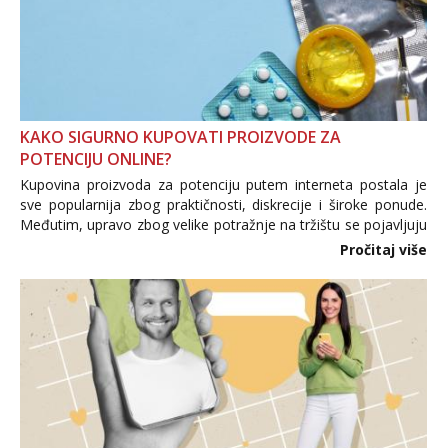
KAKO SIGURNO KUPOVATI PROIZVODE ZA
POTENCIJU ONLINE?
Kupovina proizvoda za potenciju putem interneta postala je
sve popularnija zbog praktičnosti, diskrecije i široke ponude.
Međutim, upravo zbog velike potražnje na tržištu se pojavljuju
i brojni krivotvoreni proizvodi, nepouzdane internetske
Pročitaj više
trgovine te proizvodi nepoznatog podrijetla. ...