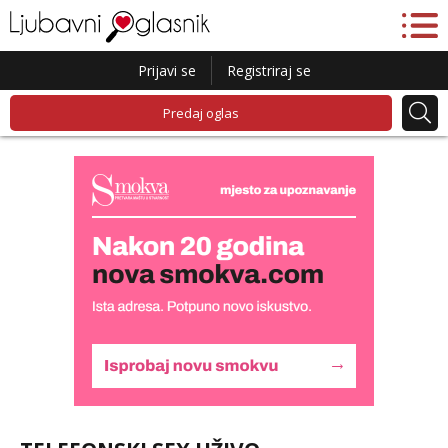
Prijavi se
Registriraj se
Predaj oglas
Liliana
Čekam tvoj poziv!
Tel:
064/677-677
- Kod: #69