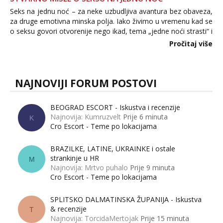
Seks na jednu noć – za neke uzbudljiva avantura bez obaveza,
za druge emotivna minska polja. Iako živimo u vremenu kad se
o seksu govori otvorenije nego ikad, tema „jedne noći strasti“ i
dalje izaziva burne rasprave. Što zapravo misle žene, a što
Pročitaj više
muškarci? Jesu...
NAJNOVIJI FORUM POSTOVI
BEOGRAD ESCORT - Iskustva i recenzije
Najnovija: Kumruzvelt
Prije 6 minuta
K
Cro Escort - Teme po lokacijama
BRAZILKE, LATINE, UKRAINKE i ostale
strankinje u HR
M
Najnovija: Mrtvo puhalo
Prije 9 minuta
Cro Escort - Teme po lokacijama
SPLITSKO DALMATINSKA ŽUPANIJA - Iskustva
& recenzije
T
Najnovija: TorcidaMertojak
Prije 15 minuta