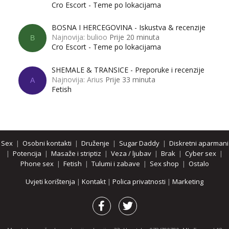
Cro Escort - Teme po lokacijama
BOSNA I HERCEGOVINA - Iskustva & recenzije
Najnovija: bulioo
Prije 20 minuta
B
Cro Escort - Teme po lokacijama
SHEMALE & TRANSICE - Preporuke i recenzije
Najnovija: Arius
Prije 33 minuta
A
Fetish
Sex
|
Osobni kontakti
|
Druženje
|
Sugar Daddy
|
Diskretni aparmani
|
Potencija
|
Masaže i striptiz
|
Veza / ljubav
|
Brak
|
Cyber sex
|
Phone sex
|
Fetish
|
Tulumi i zabave
|
Sex shop
|
Ostalo
Uvjeti korištenja
|
Kontakt
|
Polica privatnosti
|
Marketing