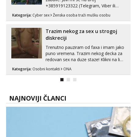
+385919123322 (Telegram, Viber ili
Whatsapp). 🤙 NE javljaj se na uzivo.
Kategorija:
Cyber sex
Ženska osoba traži mušku osobu
Hvala.
Trazim nekog za sex u strogoj
diskreciji
Trenutno pauziram od faxa i imam jako
puno vremena. Trazim nekog decka za
redovan sex na duze staze! Klikni na link
ispod i nadji me tamo, cekam te!
Kategorija:
Osobni kontakti
ONA
NAJNOVIJI ČLANCI