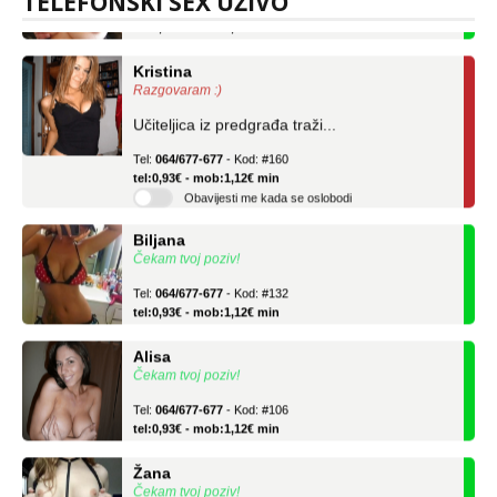
TELEFONSKI SEX UŽIVO
tel:0,93€ - mob:1,12€ min
Kristina
Razgovaram :)
Učiteljica iz predgrađa traži...
Tel:
064/677-677
- Kod: #160
tel:0,93€ - mob:1,12€ min
Obavijesti me kada se oslobodi
Biljana
Čekam tvoj poziv!
Tel:
064/677-677
- Kod: #132
tel:0,93€ - mob:1,12€ min
Alisa
Čekam tvoj poziv!
Tel:
064/677-677
- Kod: #106
tel:0,93€ - mob:1,12€ min
Žana
Čekam tvoj poziv!