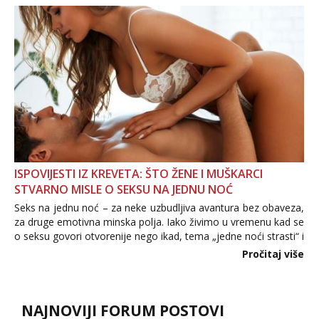
povjerenje. Takođe...
ISPOVIJESTI IZ KREVETA: ŠTO ŽENE I MUŠKARCI
STVARNO MISLE O SEKSU NA JEDNU NOĆ
Seks na jednu noć – za neke uzbudljiva avantura bez obaveza,
za druge emotivna minska polja. Iako živimo u vremenu kad se
o seksu govori otvorenije nego ikad, tema „jedne noći strasti“ i
dalje izaziva burne rasprave. Što zapravo misle žene, a što
Pročitaj više
muškarci? Jesu...
NAJNOVIJI FORUM POSTOVI