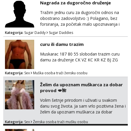
Čekam tvoj poziv!
Nagrada za dugoročno druženje
Tel:
064/677-677
- Kod: #74
Tražim jednu curu za dugoročni odnos na
tel:0,93€ - mob:1,12€ min
obostrano zadovoljstvo :) Polagano, bez
forsiranja, za početak malo upoznavanja i
Lili
dogovor kroz dopisivanje. Očekujem i nudim
Čekam tvoj poziv!
Kategorija:
Sugar Daddy
Sugar Daddies
diskreciju - nisam oženjen niti zauzet, nego
jednostavno tako preferiram. 30 godina
Tel:
064/677-677
- Kod: #128
curu ili damu trazim
tel:0,93€ - mob:1,12€ min
imam. Javite se mail, pozz ;)
Muskarac 187 80 55 slobodan trazim curu
Anita
damu za druženje CK VZ KC KR KZ BJ ZG
Čekam tvoj poziv!
Tel:
064/677-677
- Kod: #87
Kategorija:
Sex
Muška osoba traži žensku osobu
tel:0,93€ - mob:1,12€ min
Želim da upoznam muškarca za dobar
Zara
provod 💋🌺
Čekam tvoj poziv!
Volim šetnje prirodom i uživati u svakom
Tel:
064/677-677
- Kod: #123
danu svog života. Ja sam vrlo pozitivna žena i
tel:0,93€ - mob:1,12€ min
želim da upoznam muškarca za dobar
provod, naravno može i nešto više.💋🌺 Klikni
Anđela
Kategorija:
Sex
Ženska osoba traži mušku osobu
na link ispod i nadji me tamo, cekam te!
Čekam tvoj poziv!