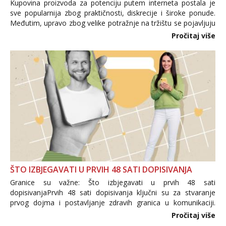
Kupovina proizvoda za potenciju putem interneta postala je
sve popularnija zbog praktičnosti, diskrecije i široke ponude.
Međutim, upravo zbog velike potražnje na tržištu se pojavljuju
i brojni krivotvoreni proizvodi, nepouzdane internetske
Pročitaj više
trgovine te proizvodi nepoznatog podrijetla. ...
ŠTO IZBJEGAVATI U PRVIH 48 SATI DOPISIVANJA
Granice su važne: Što izbjegavati u prvih 48 sati
dopisivanjaPrvih 48 sati dopisivanja ključni su za stvaranje
prvog dojma i postavljanje zdravih granica u komunikaciji.
Važno je izbjeći prebrzo otkrivanje osobnih ili intimnih
Pročitaj više
informacija, jer nepoznata osoba još nije zaslužila to