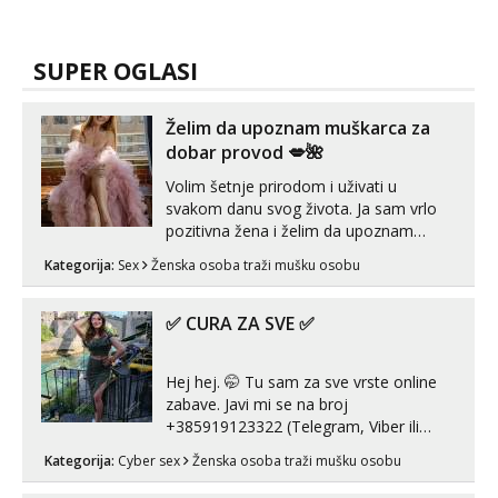
SUPER OGLASI
Želim da upoznam muškarca za
dobar provod 💋🌺
Volim šetnje prirodom i uživati u
svakom danu svog života. Ja sam vrlo
pozitivna žena i želim da upoznam
muškarca za dobar provod, naravno
Kategorija:
Sex
Ženska osoba traži mušku osobu
može i nešto više.💋🌺 Klikni na link
ispod i nadji me tamo, cekam te!
✅ CURA ZA SVE ✅
Hej hej. 🤭 Tu sam za sve vrste online
zabave. Javi mi se na broj
+385919123322 (Telegram, Viber ili
Whatsapp). 🤙 NE javljaj se na uzivo.
Kategorija:
Cyber sex
Ženska osoba traži mušku osobu
Hvala.