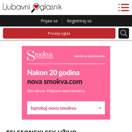
Prijavi se
Registriraj se
Predaj oglas
Liliana
Čekam tvoj poziv!
Tel:
064/677-677
- Kod: #69