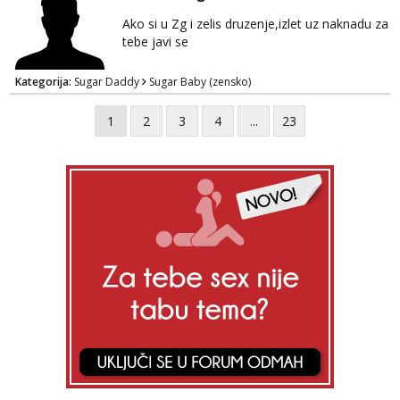
Ako si u Zg i zelis druzenje,izlet uz naknadu za
tebe javi se
Kategorija:
Sugar Daddy
Sugar Baby (zensko)
1
2
3
4
...
23