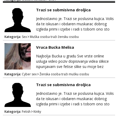
Trazi se submisivna droljica
Jednostavno je. Trazi se poslusna kujica. Volis
da te iskusan i obdaren muskarac dobrog
izgleda primi i izjebe i radi s tobom ono sto
on zeli raditi. Cura si van okvira,kinky i
Kategorija:
Sex
Muška osoba traži žensku osobu
poslusna. Idealno 25 godina max okvirno 40.
Nikakve umisljene femy ko fol ljepotice me ne
Vruca Bucka Melisa
interesiraju. Stop pederima i slicnima. Stop
bonovima i slicne gluposti. Javi se sa slikom i
Najbolja Bucka u gradu Sve vrste online
ukratko o sebi na: naal_naal@yahoo...
usluga video poziv dopisivanja videa slikice
ispunjavam sve fetise slike su moje bez
neugodnih iznenađenja javiti se na wap:
Kategorija:
Cyber sex
Ženska osoba traži mušku osobu
+385998702942
Trazi se submisivna droljica
Jednostavno je. Trazi se poslusna kujica. Volis
da te iskusan i obdaren muskarac dobrog
izgleda primi i izjebe i radi s tobom ono sto
on zeli raditi. Cura si van okvira,kinky i
Kategorija:
Fetish
Kinky
poslusna. Idealno 25 godina max okvirno 40.