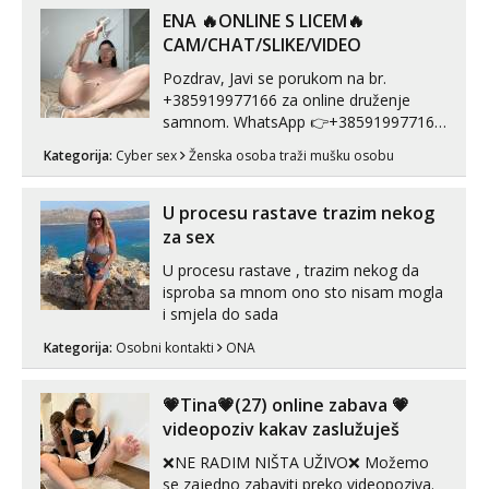
ENA 🔥ONLINE S LICEM🔥
CAM/CHAT/SLIKE/VIDEO
Pozdrav, Javi se porukom na br.
+385919977166 za online druženje
samnom. WhatsApp 👉+385919977166
Telegram 👉@enafriedrichkis Radim
Kategorija:
Cyber sex
Ženska osoba traži mušku osobu
videopozive s licem, solo i s partnerom,
kolegicama (Tina&Natali), razne
kombinacije halteri, haljine, štikle,
U procesu rastave trazim nekog
samostojeće itd. Nudim svakakva videa
za sex
seksa, puš...
U procesu rastave , trazim nekog da
isproba sa mnom ono sto nisam mogla
i smjela do sada
Kategorija:
Osobni kontakti
ONA
💗Tina💗(27) online zabava 💗
videopoziv kakav zaslužuješ
❌NE RADIM NIŠTA UŽIVO❌ Možemo
se zajedno zabaviti preko videopoziva.