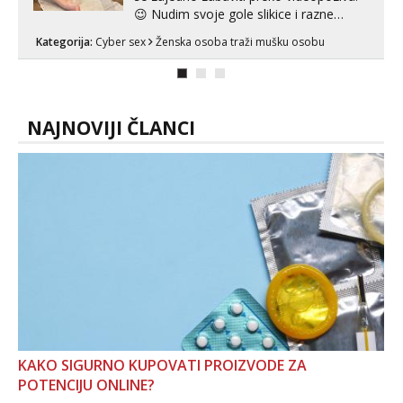
😉 Nudim svoje gole slikice i razne
videouradke. 🤩 Za online zabavu pošalji
Kategorija:
Cyber sex
Ženska osoba traži mušku osobu
poruku na Whatsapp, Telegram ili Viber.
😎 +385 91 912 3322 Za provjeru moje
autentičnosti možeš me vidjeti na
videopozivu. 😉 S vama sam vec 5 ...
NAJNOVIJI ČLANCI
KAKO SIGURNO KUPOVATI PROIZVODE ZA
POTENCIJU ONLINE?