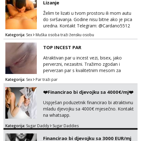
Lizanje
Tel:
064/677-677
- Kod: #142
tel:0,93€ - mob:1,12€ min
Želim te lizati u tvom prostoru ili mom autu
do svršavanja. Godine nisu bitne ako je pica
uredna. Kontakt Telegram: @Cardano5512
Email: myjohny15@protonmail.com
Kategorija:
Sex
Muška osoba traži žensku osobu
TOP INCEST PAR
Atraktivan par u incest vezi, bisex, jako
perverzni, nezasitni. Tražimo zgodan i
perverzan par s kvalitetnim mesom za
uživanje u svim vrstama seksa. Diskrecija
Kategorija:
Sex
Par traži par
obavezna. Samo ozbiljne ponude preko
Whats appa na broj 091 591 3523.
❤️Financirao bi djevojku sa 4000€/mj❤️
Uspješan poduzetnik financirao bi atraktivnu
mladu djevojku sa 4000€ mjesečno. Kontakt
na whatsapp.
Kategorija:
Sugar Daddy
Sugar Daddies
Financirao bi djevojku sa 3000 EUR/mj