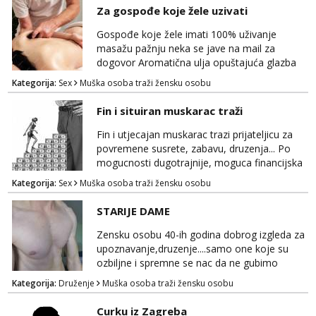
Nikakve umisljene femy ko fol ljepotice me ne
Za gospođe koje žele uzivati
interesiraju. Stop pederima i slicnima. Stop
bonovima i slicne gluposti. Javi se sa slikom i
Gospođe koje žele imati 100% uživanje
ukratko o sebi na: naal_naal@yaho...
masažu pažnju neka se jave na mail za
dogovor Aromatična ulja opuštajuća glazba
Budi moja Kraljica i ispuni si želje za dobro
Kategorija:
Sex
Muška osoba traži žensku osobu
opuštanje Vaš prostor
Fin i situiran muskarac traži
Fin i utjecajan muskarac trazi prijateljicu za
povremene susrete, zabavu, druzenja... Po
mogucnosti dugotrajnije, moguca financijska
potpora!
Kategorija:
Sex
Muška osoba traži žensku osobu
STARIJE DAME
Zensku osobu 40-ih godina dobrog izgleda za
upoznavanje,druzenje....samo one koje su
ozbiljne i spremne se nac da ne gubimo
vrijeme!
Kategorija:
Druženje
Muška osoba traži žensku osobu
Curku iz Zagreba