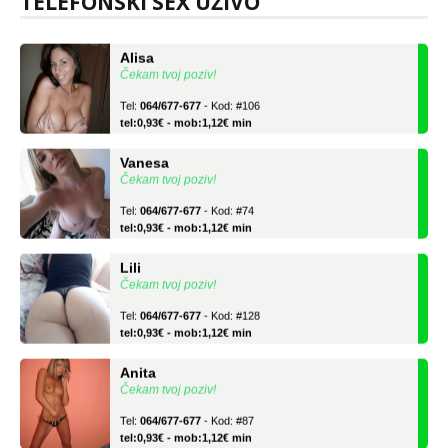
TELEFONSKI SEX UŽIVO
tel:0,93€ - mob:1,12€ min
Alisa
Čekam tvoj poziv!
Tel:
064/677-677
- Kod: #106
tel:0,93€ - mob:1,12€ min
Vanesa
Čekam tvoj poziv!
Tel:
064/677-677
- Kod: #74
tel:0,93€ - mob:1,12€ min
Lili
Čekam tvoj poziv!
Tel:
064/677-677
- Kod: #128
tel:0,93€ - mob:1,12€ min
Anita
Čekam tvoj poziv!
Tel:
064/677-677
- Kod: #87
tel:0,93€ - mob:1,12€ min