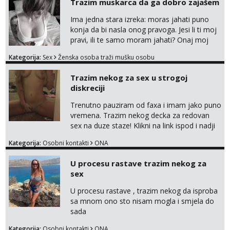
Trazim muskarca da ga dobro zajašem
poljupce po tijelu koji me jako
pale,obozavam kad muskarac preuzme
Ima jedna stara izreka: moras jahati puno
kontrolu . javi se :) Klikni na link ispod i nadji
konja da bi nasla onog pravoga. Jesi li ti moj
me tamo, cekam te!
pravi, ili te samo moram jahati? Onaj moj
bivsi je bio samo konj hahahahah Klikni niže
Kategorija:
Sex
Ženska osoba traži mušku osobu
na sexdater link i javi mi se tamo....
Trazim nekog za sex u strogoj
diskreciji
Trenutno pauziram od faxa i imam jako puno
vremena. Trazim nekog decka za redovan
sex na duze staze! Klikni na link ispod i nadji
me tamo, cekam te!
Kategorija:
Osobni kontakti
ONA
U procesu rastave trazim nekog za
sex
U procesu rastave , trazim nekog da isproba
sa mnom ono sto nisam mogla i smjela do
sada
Kategorija:
Osobni kontakti
ONA