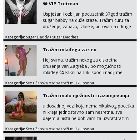
❤️ VIP Tretman
Uspješan i ozbiljan poduzetnik 37god tražim
sugar babby na duže staze. Tražim curu za
druženje, zabavu, izlaske, putovanja i druge
lijepe stvari na obostranu korist. Ako si
Kategorija:
Sugar Daddy
Sugar Daddies
otvorena, komunikativna, zgodna i atraktivna
javi se na moj email:
Tražim mlađega za sex
markodalic37@gmail.com
Hej svima, tražim nekog za diskretna
druženja van Zagreba , po mogućnosti
mlađeg 🥰 Klikni na link ispod i nadji me
tamo, cekam te!
Kategorija:
Sex
Ženska osoba traži mušku osobu
Tražim malo nježnosti i razumjevanja
u dosadnoj vezi koja nema nikakvog pocetka
ni kraja,jednostavno sam nesretna. sve
dajem a nista ne dobivam za uzvrat.trazim
muskarca koji ce zadovoljiti moje potrebe,ne
Kategorija:
Sex
Ženska osoba traži mušku osobu
trazim puno samo malo njeznosti i
razumjevanja. volim njezan seks i njezne