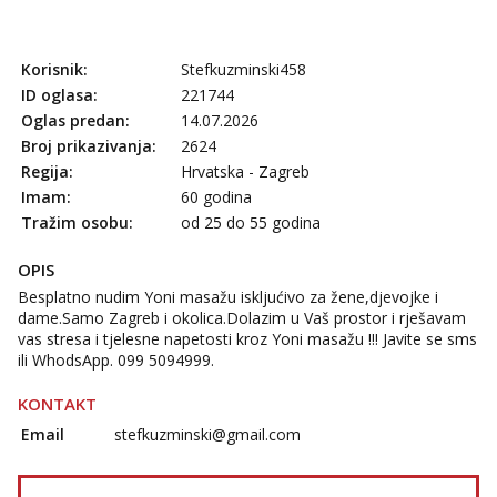
tel:0,93€ - mob:1,12€ min
Obavijesti me kada se oslobodi
Korisnik:
Stefkuzminski458
Monika
Razgovaram :)
ID oglasa:
221744
Oglas predan:
14.07.2026
Tel:
064/677-677
- Kod: #133
tel:0,93€ - mob:1,12€ min
Broj prikazivanja:
2624
Obavijesti me kada se oslobodi
Regija:
Hrvatska - Zagreb
Imam:
60 godina
Martina
Tražim osobu:
od 25 do 55 godina
Čekam tvoj poziv!
Tel:
064/677-677
- Kod: #110
OPIS
tel:0,93€ - mob:1,12€ min
Besplatno nudim Yoni masažu iskljućivo za žene,djevojke i
dame.Samo Zagreb i okolica.Dolazim u Vaš prostor i rješavam
Ivančica
vas stresa i tjelesne napetosti kroz Yoni masažu !!! Javite se sms
Čekam tvoj poziv!
ili WhodsApp. 099 5094999.
Tel:
064/677-677
- Kod: #108
tel:0,93€ - mob:1,12€ min
KONTAKT
Email
stefkuzminski@gmail.com
Zara
Čekam tvoj poziv!
Tel:
064/677-677
- Kod: #123