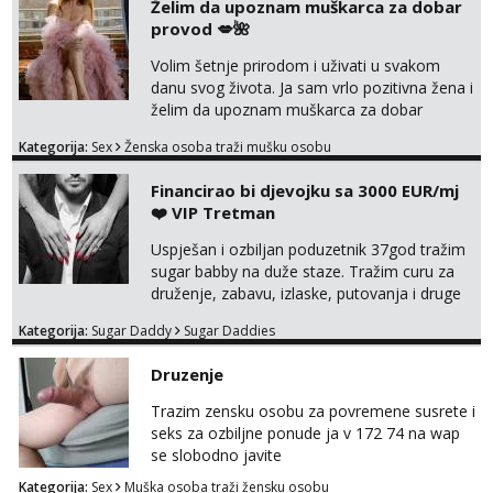
Želim da upoznam muškarca za dobar
provod 💋🌺
Volim šetnje prirodom i uživati u svakom
danu svog života. Ja sam vrlo pozitivna žena i
želim da upoznam muškarca za dobar
provod, naravno može i nešto više.💋🌺 Klikni
Kategorija:
Sex
Ženska osoba traži mušku osobu
na link ispod i nadji me tamo, cekam te!
Financirao bi djevojku sa 3000 EUR/mj
❤️ VIP Tretman
Uspješan i ozbiljan poduzetnik 37god tražim
sugar babby na duže staze. Tražim curu za
druženje, zabavu, izlaske, putovanja i druge
lijepe stvari na obostranu korist. Ako si
Kategorija:
Sugar Daddy
Sugar Daddies
otvorena, komunikativna, zgodna i atraktivna
javi se na moj email:
Druzenje
markodalic37@gmail.com
Trazim zensku osobu za povremene susrete i
seks za ozbiljne ponude ja v 172 74 na wap
se slobodno javite
Kategorija:
Sex
Muška osoba traži žensku osobu