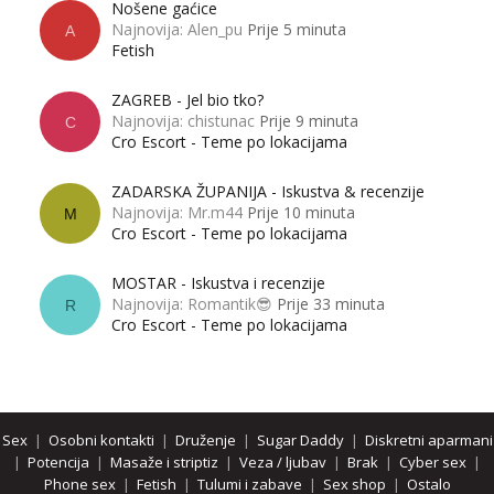
Nošene gaćice
Najnovija: Alen_pu
Prije 5 minuta
A
Fetish
ZAGREB - Jel bio tko?
Najnovija: chistunac
Prije 9 minuta
C
Cro Escort - Teme po lokacijama
ZADARSKA ŽUPANIJA - Iskustva & recenzije
Najnovija: Mr.m44
Prije 10 minuta
M
Cro Escort - Teme po lokacijama
MOSTAR - Iskustva i recenzije
Najnovija: Romantik😎
Prije 33 minuta
R
Cro Escort - Teme po lokacijama
Sex
|
Osobni kontakti
|
Druženje
|
Sugar Daddy
|
Diskretni aparmani
|
Potencija
|
Masaže i striptiz
|
Veza / ljubav
|
Brak
|
Cyber sex
|
Phone sex
|
Fetish
|
Tulumi i zabave
|
Sex shop
|
Ostalo