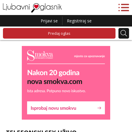
Prijavi se
Registriraj se
Predaj oglas
Liliana
Razgovaram :)
Tel:
064/677-677
- Kod: #69
tel:0,93€ - mob:1,12€ min