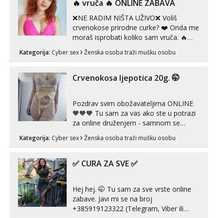
‎️‍🔥 vruča‎ ️‍🔥 ONLINE ZABAVA
❌NE RADIM NIŠTA UŽIVO❌ Voliš
crvenokose prirodne curke? ❤️ Onda me
moraš isprobati koliko sam vruča.‎ ️‍🔥
MLADA vražica koja ima 100%
Kategorija:
Cyber sex
Ženska osoba traži mušku osobu
prorodne grudi, 💦 Misli su mi uvijek
prljave i u svemu vidim samo užitak. 💦
U mojoj raznolikoj ponudi možeš
Crvenokosa ljepotica 20g. 🤭
pranaći nešto po svojoj mjeri. Sexi videa
s kolegica...
Pozdrav svim obožavateljima ONLINE
🧡🧡🧡 Tu sam za vas ako ste u potrazi
za online druženjem - samnom se
možete zabaviti preko videopoziva, ili
Kategorija:
Cyber sex
Ženska osoba traži mušku osobu
ako vam nisam dovoljna radim i u paru i
trojci s kolegicama, svaka je drugačija
😉 Radim i vruća tipkanja uz slike i hot
✅ CURA ZA SVE ✅
line pozive. Za vas sam pripremila ...
Hej hej. 🤭 Tu sam za sve vrste online
zabave. Javi mi se na broj
+385919123322 (Telegram, Viber ili