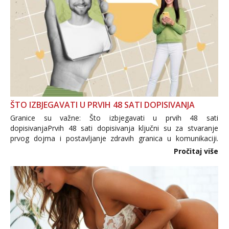
ŠTO IZBJEGAVATI U PRVIH 48 SATI DOPISIVANJA
Granice su važne: Što izbjegavati u prvih 48 sati
dopisivanjaPrvih 48 sati dopisivanja ključni su za stvaranje
prvog dojma i postavljanje zdravih granica u komunikaciji.
Važno je izbjeći prebrzo otkrivanje osobnih ili intimnih
Pročitaj više
informacija, jer nepoznata osoba još nije zaslužila to
povjerenje. Takođe...