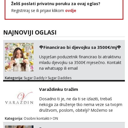
Želiš poslati privatnu poruku za ovaj oglas?
tel:0,93€ - mob:1,12€ min
Registriraj se ili prijavi klikom
ovdje
Anđela
Čekam tvoj poziv!
Tel:
064/677-677
- Kod: #142
NAJNOVIJI OGLASI
tel:0,93€ - mob:1,12€ min
🌹Financirao bi djevojku sa 3500€/mj🌹
Uspješan poduzetnik financirao bi atraktivnu
mladu djevojku sa 3500€ mjesečno. Kontakt
na whatsapp ili email
Kategorija:
Sugar Daddy
Sugar Daddies
Varaždinku tražim
Dosadno ti je, ne da ti se izlaziti, trebaš
nekoga za druženje tko nema veze sa tvojim
društvom, poslom, obitelji? Možemo se
podružiti i zabaviti na razne načine. Makni se
Kategorija:
Osobni kontakti
ON
od svakodnevice samnom. Javi se na
Whatsapp. Samo Varaždin i okolica.