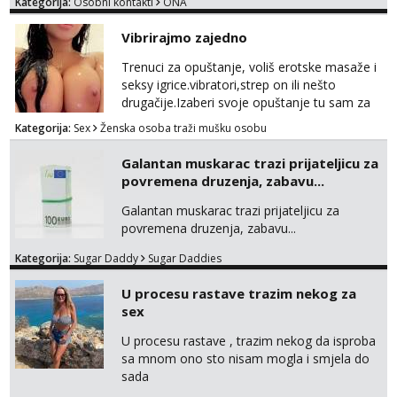
Kategorija:
Osobni kontakti
ONA
Vibrirajmo zajedno
Trenuci za opuštanje, voliš erotske masaže i
seksy igrice.vibratori,strep on ili nešto
drugačije.Izaberi svoje opuštanje tu sam za
tebe.sve info na mob 095/762-8147
Kategorija:
Sex
Ženska osoba traži mušku osobu
Galantan muskarac trazi prijateljicu za
povremena druzenja, zabavu...
Galantan muskarac trazi prijateljicu za
povremena druzenja, zabavu...
Kategorija:
Sugar Daddy
Sugar Daddies
U procesu rastave trazim nekog za
sex
U procesu rastave , trazim nekog da isproba
sa mnom ono sto nisam mogla i smjela do
sada