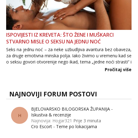
ISPOVIJESTI IZ KREVETA: ŠTO ŽENE I MUŠKARCI
STVARNO MISLE O SEKSU NA JEDNU NOĆ
Seks na jednu noć – za neke uzbudljiva avantura bez obaveza,
za druge emotivna minska polja. Iako živimo u vremenu kad se
o seksu govori otvorenije nego ikad, tema „jedne noći strasti“ i
dalje izaziva burne rasprave. Što zapravo misle žene, a što
Pročitaj više
muškarci? Jesu...
NAJNOVIJI FORUM POSTOVI
BJELOVARSKO BILOGORSKA ŽUPANIJA -
Iskustva & recenzije
H
Najnovija: Hogar321
Prije 3 minuta
Cro Escort - Teme po lokacijama