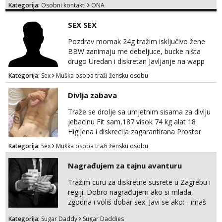
Kategorija:
Osobni kontakti
ONA
SEX SEX
Pozdrav momak 24g tražim isključivo žene
BBW zanimaju me debeljuce, bucke ništa
drugo Uredan i diskretan Javljanje na wapp
095 546 9915
Kategorija:
Sex
Muška osoba traži žensku osobu
Divlja zabava
Traže se drolje sa umjetnim sisama za divlju
jebacinu Fit sam,187 visok 74 kg alat 18
Higijena i diskrecija zagarantirana Prostor
imam na području između Zadra i Šibenika
Kategorija:
Sex
Muška osoba traži žensku osobu
Kontakt watsap 0955406511 bez poziva
Nagrađujem za tajnu avanturu
Tražim curu za diskretne susrete u Zagrebu i
regiji. Dobro nagrađujem ako si mlada,
zgodna i voliš dobar sex. Javi se ako: - imaš
do 25 godina - imaš do 65 kg - imaš dugu
Kategorija:
Sugar Daddy
Sugar Daddies
kosu - se dobro ljubiš - si fleksibilna s