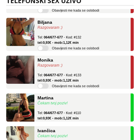
TELEFONSKI SEX UŽIVO
Obavijesti me kada se oslobodi
Biljana
Razgovaram :)
Tel:
064/677-677
- Kod: #132
tel:0,93€ - mob:1,12€ min
Obavijesti me kada se oslobodi
Monika
Razgovaram :)
Tel:
064/677-677
- Kod: #133
tel:0,93€ - mob:1,12€ min
Obavijesti me kada se oslobodi
Martina
Čekam tvoj poziv!
Tel:
064/677-677
- Kod: #110
tel:0,93€ - mob:1,12€ min
Ivančica
Čekam tvoj poziv!