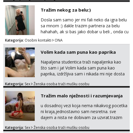
vremenom (jer ga nemam previše) i
Tražim nekog za belu:)
dostupna radnim danom (vikendi i noći su za
obitelj) - vodiš brigu o zdravlju i koristiš
Dosla sam samo jer mi fali neko da igra belu
zaštitu Ne javljajte se: - debele - frajeri i
sa mnom :) dakle trazim partnera za belu
paro...
hahahah, ak si bas jako dobar u beli , onda cu
razmislit za dalje Klikni na link ispod i nadji me
Kategorija:
Osobni kontakti
ONA
tamo, cekam te!
Volim kada sam puna kao paprika
Napaljena studentica traži napaljenka kao
što sam i ja! Volim kada sam puna kao
paprika, izdržljiva sam i nikada mi nije dosta
seksa. Volim grubi seks i više puta dnevno
Kategorija:
Sex
Ženska osoba traži mušku osobu
bilo kad i bilo gdje zato se javi što prije da
me isprobaš Klikni na link ispod i nadji me
Tražim malo nježnosti i razumjevanja
tamo, cekam te!
u dosadnoj vezi koja nema nikakvog pocetka
ni kraja,jednostavno sam nesretna. sve
dajem a nista ne dobivam za uzvrat.trazim
muskarca koji ce zadovoljiti moje potrebe,ne
Kategorija:
Sex
Ženska osoba traži mušku osobu
trazim puno samo malo njeznosti i