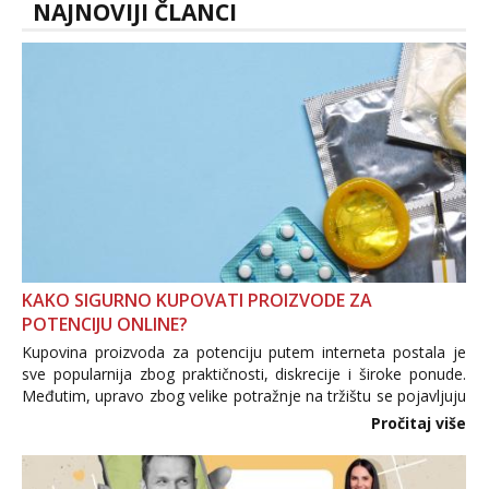
NAJNOVIJI ČLANCI
KAKO SIGURNO KUPOVATI PROIZVODE ZA
POTENCIJU ONLINE?
Kupovina proizvoda za potenciju putem interneta postala je
sve popularnija zbog praktičnosti, diskrecije i široke ponude.
Međutim, upravo zbog velike potražnje na tržištu se pojavljuju
i brojni krivotvoreni proizvodi, nepouzdane internetske
Pročitaj više
trgovine te proizvodi nepoznatog podrijetla. ...