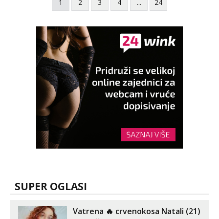
1
2
3
4
...
24
SUPER OGLASI
Vatrena ‎️‍🔥 crvenokosa Natali (21)