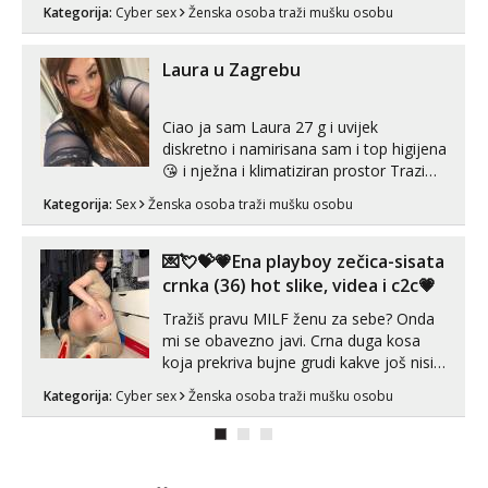
Whatsapp). 🤙 NE javljaj se na uzivo.
Kategorija:
Cyber sex
Ženska osoba traži mušku osobu
Hvala.
Laura u Zagrebu
Ciao ja sam Laura 27 g i uvijek
diskretno i namirisana sam i top higijena
😘 i nježna i klimatiziran prostor Trazim
sex za nagradu Radim klasican sex
Kategorija:
Sex
Ženska osoba traži mušku osobu
Pusenje i gutanje sperme Erotsko rublje
imam uvijek Lizati me mozes i ljubiti po
tijelu Iskljucivo neradim analni !!! I
💌💘💝💗Ena playboy zečica-sisata
neljubim se Wha...
crnka (36) hot slike, videa i c2c💗
Tražiš pravu MILF ženu za sebe? Onda
mi se obavezno javi. Crna duga kosa
koja prekriva bujne grudi kakve još nisi
vidio, čista ŠESTICA! A usne? O usnama
Kategorija:
Cyber sex
Ženska osoba traži mušku osobu
bolje da ni ne pričam. Prave pune usne
koje će ti se urezati u pamćenje, jer
vjeruj mi, takve još nisi vidio. Uvijek sam
spremna za ONLOINE zabavu...