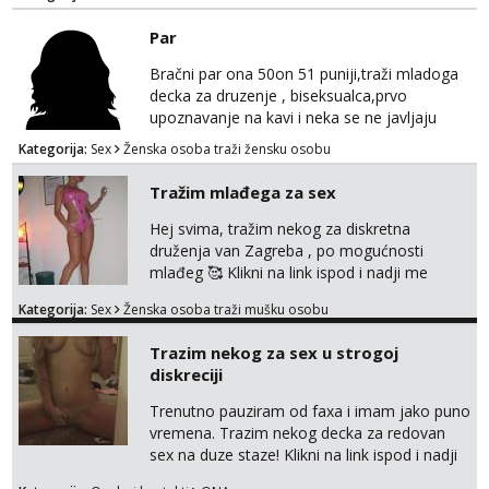
Par
Bračni par ona 50on 51 puniji,traži mladoga
decka za druzenje , biseksualca,prvo
upoznavanje na kavi i neka se ne javljaju
stariji od 30 godina
Kategorija:
Sex
Ženska osoba traži žensku osobu
Tražim mlađega za sex
Hej svima, tražim nekog za diskretna
druženja van Zagreba , po mogućnosti
mlađeg 🥰 Klikni na link ispod i nadji me
tamo, cekam te!
Kategorija:
Sex
Ženska osoba traži mušku osobu
Trazim nekog za sex u strogoj
diskreciji
Trenutno pauziram od faxa i imam jako puno
vremena. Trazim nekog decka za redovan
sex na duze staze! Klikni na link ispod i nadji
me tamo, cekam te!