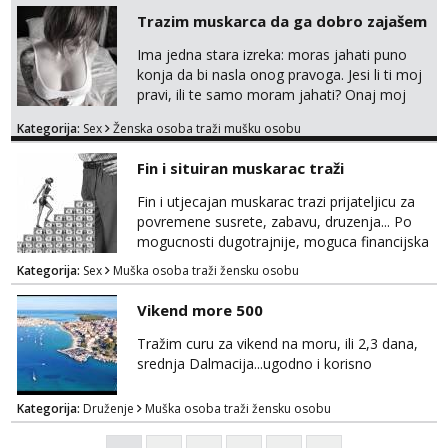
razumjevanja. volim njezan seks i njezne
Trazim muskarca da ga dobro zajašem
poljupce po tijelu koji me jako
pale,obozavam kad muskarac preuzme
Ima jedna stara izreka: moras jahati puno
kontrolu . javi se :) Klikni na link ispod i nadji
konja da bi nasla onog pravoga. Jesi li ti moj
me tamo, cekam te!
pravi, ili te samo moram jahati? Onaj moj
bivsi je bio samo konj hahahahah Klikni niže
Kategorija:
Sex
Ženska osoba traži mušku osobu
na sexdater link i javi mi se tamo....
Fin i situiran muskarac traži
Fin i utjecajan muskarac trazi prijateljicu za
povremene susrete, zabavu, druzenja... Po
mogucnosti dugotrajnije, moguca financijska
potpora!
Kategorija:
Sex
Muška osoba traži žensku osobu
Vikend more 500
Tražim curu za vikend na moru, ili 2,3 dana,
srednja Dalmacija...ugodno i korisno
Kategorija:
Druženje
Muška osoba traži žensku osobu