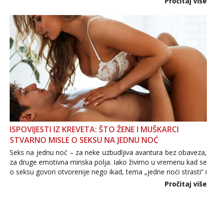
Pročitaj više
informacija, jer nepoznata osoba još nije zaslužila to
povjerenje. Takođe...
ISPOVIJESTI IZ KREVETA: ŠTO ŽENE I MUŠKARCI
STVARNO MISLE O SEKSU NA JEDNU NOĆ
Seks na jednu noć – za neke uzbudljiva avantura bez obaveza,
za druge emotivna minska polja. Iako živimo u vremenu kad se
o seksu govori otvorenije nego ikad, tema „jedne noći strasti“ i
dalje izaziva burne rasprave. Što zapravo misle žene, a što
Pročitaj više
muškarci? Jesu...