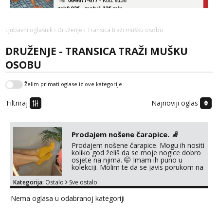
tel:0,93€ - mob:1,12€ min
Obavijesti me kada se oslobodi
Ljubavni oglasnik
›
Druženje
› Transica traži mušku osobu
Ivančica
Čekam tvoj poziv!
DRUŽENJE - TRANSICA TRAŽI MUŠKU
Tel:
064/677-677
- Kod: #108
OSOBU
tel:0,93€ - mob:1,12€ min
Zara
Želim primati oglase iz ove kategorije
Čekam tvoj poziv!
Filtriraj
Najnoviji oglas
Tel:
064/677-677
- Kod: #123
tel:0,93€ - mob:1,12€ min
Prodajem nošene čarapice. 🧦
Anđela
Čekam tvoj poziv!
Prodajem nošene čarapice. Mogu ih nositi
koliko god želiš da se moje nogice dobro
Tel:
064/677-677
- Kod: #142
osjete na njima. 🤭 Imam ih puno u
tel:0,93€ - mob:1,12€ min
kolekciji. Molim te da se javis porukom na
Whatsapp, Viber ili Telegram na broj ispod.
👇 +385 91 912 3322 Šeljem ih u
Kategorija:
Ostalo
Sve ostalo
paketomat Box Now ✅
Nema oglasa u odabranoj kategoriji