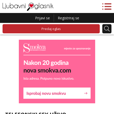
Prijavi se
Registriraj se
Predaj oglas
Lucija
Razgovaram :)