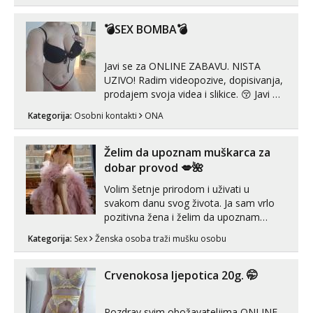
💣SEX BOMBA💣
Javi se za ONLINE ZABAVU. NISTA
UZIVO! Radim videopozive, dopisivanja,
prodajem svoja videa i slikice. 😚 Javi mi
se porukom na Whatsupp, Viber ili
Kategorija:
Osobni kontakti
ONA
Telegram. +385 91 723 0045
Želim da upoznam muškarca za
dobar provod 💋🌺
Volim šetnje prirodom i uživati u
svakom danu svog života. Ja sam vrlo
pozitivna žena i želim da upoznam
muškarca za dobar provod, naravno
Kategorija:
Sex
Ženska osoba traži mušku osobu
može i nešto više.💋🌺 Klikni na link
ispod i nadji me tamo, cekam te!
Crvenokosa ljepotica 20g. 🤭
Pozdrav svim obožavateljima ONLINE