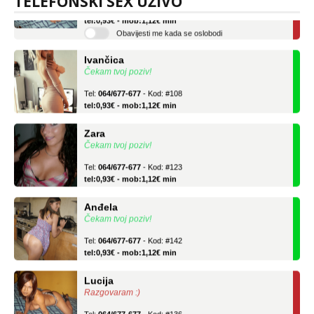
TELEFONSKI SEX UŽIVO
Tel:
064/677-677
- Kod: #136
tel:0,93€ - mob:1,12€ min
Obavijesti me kada se oslobodi
Ivančica
Čekam tvoj poziv!
Tel:
064/677-677
- Kod: #108
tel:0,93€ - mob:1,12€ min
Zara
Čekam tvoj poziv!
Tel:
064/677-677
- Kod: #123
tel:0,93€ - mob:1,12€ min
Anđela
Čekam tvoj poziv!
Tel:
064/677-677
- Kod: #142
tel:0,93€ - mob:1,12€ min
Lucija
Razgovaram :)
Tel:
064/677-677
- Kod: #136