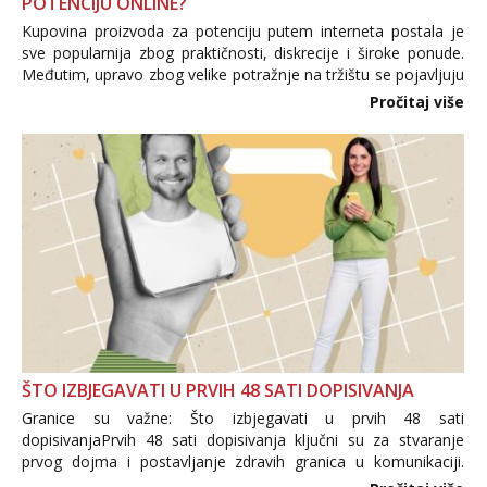
POTENCIJU ONLINE?
Kupovina proizvoda za potenciju putem interneta postala je
sve popularnija zbog praktičnosti, diskrecije i široke ponude.
Međutim, upravo zbog velike potražnje na tržištu se pojavljuju
i brojni krivotvoreni proizvodi, nepouzdane internetske
Pročitaj više
trgovine te proizvodi nepoznatog podrijetla. ...
ŠTO IZBJEGAVATI U PRVIH 48 SATI DOPISIVANJA
Granice su važne: Što izbjegavati u prvih 48 sati
dopisivanjaPrvih 48 sati dopisivanja ključni su za stvaranje
prvog dojma i postavljanje zdravih granica u komunikaciji.
Važno je izbjeći prebrzo otkrivanje osobnih ili intimnih