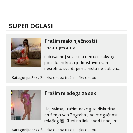
SUPER OGLASI
Tražim malo nježnosti i
razumjevanja
u dosadnoj vezi koja nema nikakvog
pocetka ni kraja,jednostavno sam
nesretna. sve dajem a nista ne dobivam
za uzvrat.trazim muskarca koji ce
Kategorija:
Sex
Ženska osoba traži mušku osobu
zadovoljiti moje potrebe,ne trazim puno
samo malo njeznosti i razumjevanja.
volim njezan seks i njezne poljupce po
Tražim mlađega za sex
tijelu koji me jako pale,obozavam kad
muskar...
Hej svima, tražim nekog za diskretna
druženja van Zagreba , po mogućnosti
mlađeg 🥰 Klikni na link ispod i nadji me
tamo, cekam te!
Kategorija:
Sex
Ženska osoba traži mušku osobu