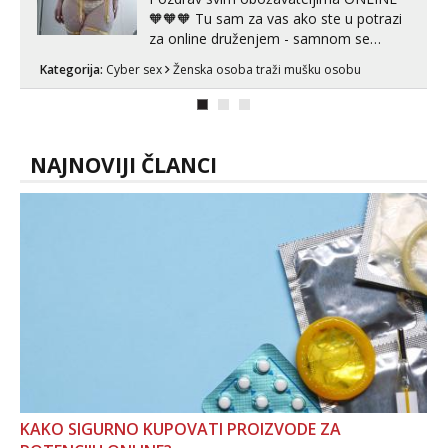
🧡🧡🧡 Tu sam za vas ako ste u potrazi
za online druženjem - samnom se
možete zabaviti preko videopoziva, ili
Kategorija:
Cyber sex
Ženska osoba traži mušku osobu
ako vam nisam dovoljna radim i u paru i
trojci s kolegicama, svaka je drugačija
😉 Radim i vruća tipkanja uz slike i hot
line pozive. Za vas sam pripremila ...
NAJNOVIJI ČLANCI
KAKO SIGURNO KUPOVATI PROIZVODE ZA