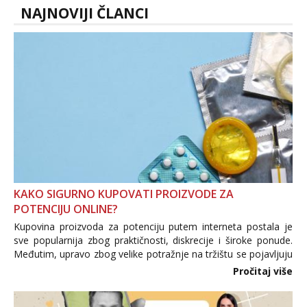
NAJNOVIJI ČLANCI
KAKO SIGURNO KUPOVATI PROIZVODE ZA
POTENCIJU ONLINE?
Kupovina proizvoda za potenciju putem interneta postala je
sve popularnija zbog praktičnosti, diskrecije i široke ponude.
Međutim, upravo zbog velike potražnje na tržištu se pojavljuju
i brojni krivotvoreni proizvodi, nepouzdane internetske
Pročitaj više
trgovine te proizvodi nepoznatog podrijetla. ...