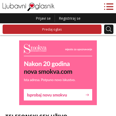
Prijavi se
Registriraj se
Predaj oglas
Snježana
Razgovaram :)