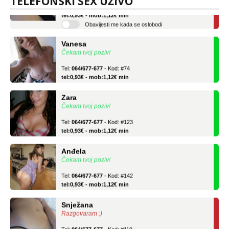
TELEFONSKI SEX UŽIVO
Tel:
064/677-677
- Kod: #119
tel:0,93€ - mob:1,12€ min
Obavijesti me kada se oslobodi
Vanesa
Čekam tvoj poziv!
Tel:
064/677-677
- Kod: #74
tel:0,93€ - mob:1,12€ min
Zara
Čekam tvoj poziv!
Tel:
064/677-677
- Kod: #123
tel:0,93€ - mob:1,12€ min
Anđela
Čekam tvoj poziv!
Tel:
064/677-677
- Kod: #142
tel:0,93€ - mob:1,12€ min
Snježana
Razgovaram :)
Tel:
064/677-677
- Kod: #119