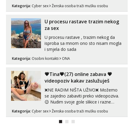
vidio, čista ŠESTICA! A usne? O usnama
Kategorija:
Cyber sex
Ženska osoba traži mušku osobu
bolje da ni ne pričam. Prave pune usne
koje će ti se urezati u pamćenje, jer
vjeruj mi, takve još nisi vidio. Uvijek sam
U procesu rastave trazim nekog
spremna za ONLOINE zabavu...
za sex
U procesu rastave , trazim nekog da
isproba sa mnom ono sto nisam mogla
i smjela do sada
Kategorija:
Osobni kontakti
ONA
💗Tina💗(27) online zabava 💗
videopoziv kakav zaslužuješ
❌NE RADIM NIŠTA UŽIVO❌ Možemo
se zajedno zabaviti preko videopoziva.
😉 Nudim svoje gole slikice i razne
videouradke. 🤩 Za online zabavu pošalji
Kategorija:
Cyber sex
Ženska osoba traži mušku osobu
poruku na Whatsapp, Telegram ili Viber.
😎 +385 91 912 3322 Za provjeru moje
autentičnosti možeš me vidjeti na
videopozivu. 😉 S vama sam vec 5 ...