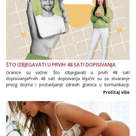
ŠTO IZBJEGAVATI U PRVIH 48 SATI DOPISIVANJA
Granice su važne: Što izbjegavati u prvih 48 sati
dopisivanjaPrvih 48 sati dopisivanja ključni su za stvaranje
prvog dojma i postavljanje zdravih granica u komunikaciji.
Važno je izbjeći prebrzo otkrivanje osobnih ili intimnih
Pročitaj više
informacija, jer nepoznata osoba još nije zaslužila to
povjerenje. Takođe...