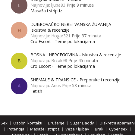
Najnovija: ljuba83
Prije 9 minuta
L
Masaža i striptiz
DUBROVAČKO NERETVANSKA ŽUPANIJA -
Iskustva & recenzije
H
Najnovija: Hogar321
Prije 37 minuta
Cro Escort - Teme po lokacijama
BOSNA I HERCEGOVINA - Iskustva & recenzije
Najnovija: Brčak98
Prije 45 minuta
B
Cro Escort - Teme po lokacijama
SHEMALE & TRANSICE - Preporuke i recenzije
Najnovija: Arius
Prije 58 minuta
A
Fetish
Sex
|
Osobni kontakti
|
Druženje
|
Sugar Daddy
|
Diskretni aparmani
|
Potencija
|
Masaže i striptiz
|
Veza / ljubav
|
Brak
|
Cyber sex
|
Phone sex
|
Fetish
|
Tulumi i zabave
|
Sex shop
|
Ostalo