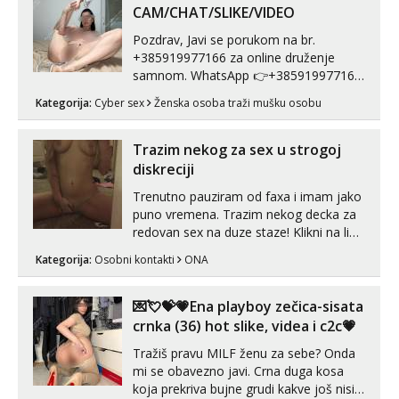
CAM/CHAT/SLIKE/VIDEO
Pozdrav, Javi se porukom na br.
+385919977166 za online druženje
samnom. WhatsApp 👉+385919977166
Telegram 👉@enafriedrichkis Radim
Kategorija:
Cyber sex
Ženska osoba traži mušku osobu
videopozive s licem, solo i s partnerom,
kolegicama (Tina&Natali), razne
kombinacije halteri, haljine, štikle,
Trazim nekog za sex u strogoj
samostojeće itd. Nudim svakakva videa
diskreciji
seksa, puš...
Trenutno pauziram od faxa i imam jako
puno vremena. Trazim nekog decka za
redovan sex na duze staze! Klikni na link
ispod i nadji me tamo, cekam te!
Kategorija:
Osobni kontakti
ONA
💌💘💝💗Ena playboy zečica-sisata
crnka (36) hot slike, videa i c2c💗
Tražiš pravu MILF ženu za sebe? Onda
mi se obavezno javi. Crna duga kosa
koja prekriva bujne grudi kakve još nisi