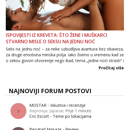
ISPOVIJESTI IZ KREVETA: ŠTO ŽENE I MUŠKARCI
STVARNO MISLE O SEKSU NA JEDNU NOĆ
Seks na jednu noć – za neke uzbudljiva avantura bez obaveza,
za druge emotivna minska polja. Iako živimo u vremenu kad se
o seksu govori otvorenije nego ikad, tema „jedne noći strasti“ i
dalje izaziva burne rasprave. Što zapravo misle žene, a što
Pročitaj više
muškarci? Jesu...
NAJNOVIJI FORUM POSTOVI
MOSTAR - Iskustva i recenzije
Najnovija: Japanac
Prije 1 minute
J
Cro Escort - Teme po lokacijama
Beograd Masaze - Review