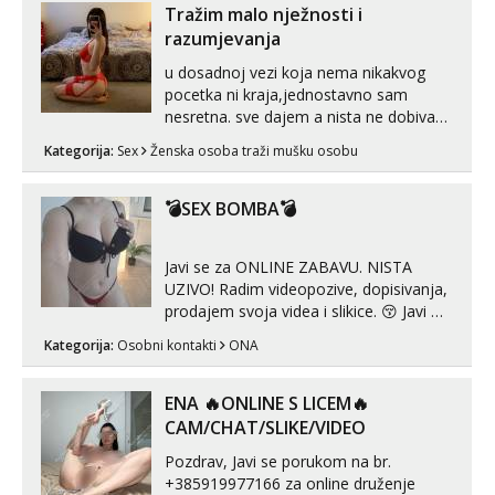
Tražim malo nježnosti i
Tel:
064/677-677
- Kod: #123
razumjevanja
tel:0,93€ - mob:1,12€ min
u dosadnoj vezi koja nema nikakvog
Obavijesti me kada se oslobodi
pocetka ni kraja,jednostavno sam
Anđela
nesretna. sve dajem a nista ne dobivam
Čekam tvoj poziv!
za uzvrat.trazim muskarca koji ce
Kategorija:
Sex
Ženska osoba traži mušku osobu
zadovoljiti moje potrebe,ne trazim puno
Tel:
064/677-677
- Kod: #142
samo malo njeznosti i razumjevanja.
tel:0,93€ - mob:1,12€ min
volim njezan seks i njezne poljupce po
💣SEX BOMBA💣
tijelu koji me jako pale,obozavam kad
muskar...
Javi se za ONLINE ZABAVU. NISTA
UZIVO! Radim videopozive, dopisivanja,
prodajem svoja videa i slikice. 😚 Javi mi
se porukom na Whatsupp, Viber ili
Kategorija:
Osobni kontakti
ONA
Telegram. +385 91 723 0045
ENA 🔥ONLINE S LICEM🔥
CAM/CHAT/SLIKE/VIDEO
Pozdrav, Javi se porukom na br.
+385919977166 za online druženje