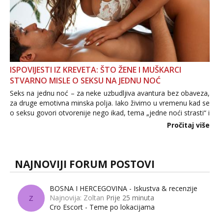
ISPOVIJESTI IZ KREVETA: ŠTO ŽENE I MUŠKARCI
STVARNO MISLE O SEKSU NA JEDNU NOĆ
Seks na jednu noć – za neke uzbudljiva avantura bez obaveza,
za druge emotivna minska polja. Iako živimo u vremenu kad se
o seksu govori otvorenije nego ikad, tema „jedne noći strasti“ i
dalje izaziva burne rasprave. Što zapravo misle žene, a što
Pročitaj više
muškarci? Jesu...
NAJNOVIJI FORUM POSTOVI
BOSNA I HERCEGOVINA - Iskustva & recenzije
Najnovija: Zoltan
Prije 25 minuta
Z
Cro Escort - Teme po lokacijama