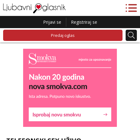
Prijavi se
Registriraj se
Predaj oglas
Lucija
Razgovaram :)