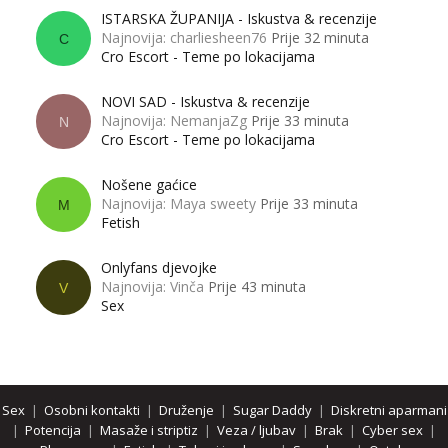
ISTARSKA ŽUPANIJA - Iskustva & recenzije
Najnovija: charliesheen76
Prije 32 minuta
C
Cro Escort - Teme po lokacijama
NOVI SAD - Iskustva & recenzije
Najnovija: NemanjaZg
Prije 33 minuta
N
Cro Escort - Teme po lokacijama
Nošene gaćice
Najnovija: Maya sweety
Prije 33 minuta
M
Fetish
Onlyfans djevojke
Najnovija: Vinča
Prije 43 minuta
V
Sex
Sex
|
Osobni kontakti
|
Druženje
|
Sugar Daddy
|
Diskretni aparmani
|
Potencija
|
Masaže i striptiz
|
Veza / ljubav
|
Brak
|
Cyber sex
|