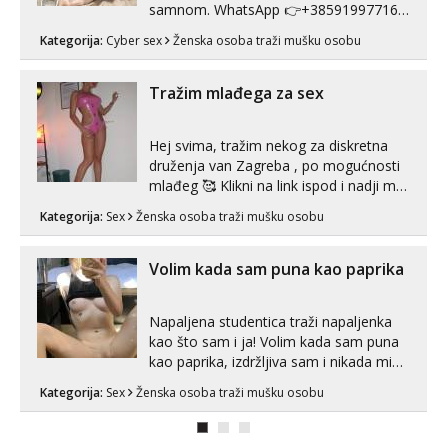
samnom. WhatsApp 👉+385919977166
Telegram 👉@enafriedrichkis Radim
Kategorija:
Cyber sex
Ženska osoba traži mušku osobu
videopozive s licem, solo i s partnerom,
kolegicama (Tina&Natali), razne
kombinacije halteri, haljine, štikle,
Tražim mlađega za sex
samostojeće itd. Nudim svakakva videa
seksa, puš...
Hej svima, tražim nekog za diskretna
druženja van Zagreba , po mogućnosti
mlađeg 🥰 Klikni na link ispod i nadji me
tamo, cekam te!
Kategorija:
Sex
Ženska osoba traži mušku osobu
Volim kada sam puna kao paprika
Napaljena studentica traži napaljenka
kao što sam i ja! Volim kada sam puna
kao paprika, izdržljiva sam i nikada mi
nije dosta seksa. Volim grubi seks i više
Kategorija:
Sex
Ženska osoba traži mušku osobu
puta dnevno bilo kad i bilo gdje zato se
javi što prije da me isprobaš Klikni na
link ispod i nadji me tamo, cekam te!