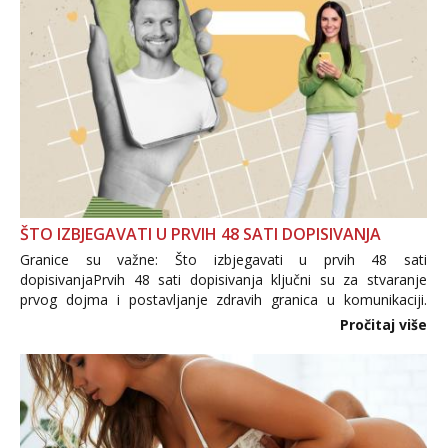
ŠTO IZBJEGAVATI U PRVIH 48 SATI DOPISIVANJA
Granice su važne: Što izbjegavati u prvih 48 sati
dopisivanjaPrvih 48 sati dopisivanja ključni su za stvaranje
prvog dojma i postavljanje zdravih granica u komunikaciji.
Važno je izbjeći prebrzo otkrivanje osobnih ili intimnih
Pročitaj više
informacija, jer nepoznata osoba još nije zaslužila to
povjerenje. Takođe...