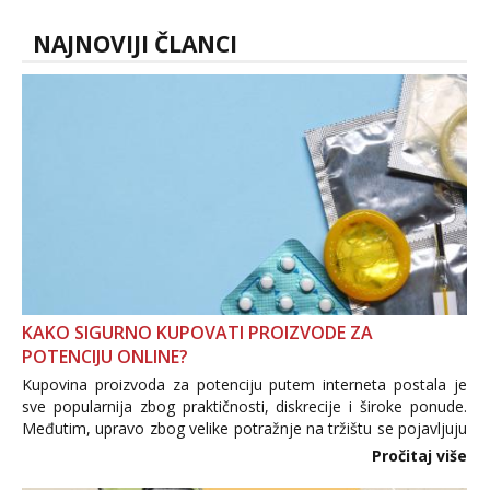
NAJNOVIJI ČLANCI
KAKO SIGURNO KUPOVATI PROIZVODE ZA
POTENCIJU ONLINE?
Kupovina proizvoda za potenciju putem interneta postala je
sve popularnija zbog praktičnosti, diskrecije i široke ponude.
Međutim, upravo zbog velike potražnje na tržištu se pojavljuju
i brojni krivotvoreni proizvodi, nepouzdane internetske
Pročitaj više
trgovine te proizvodi nepoznatog podrijetla. ...