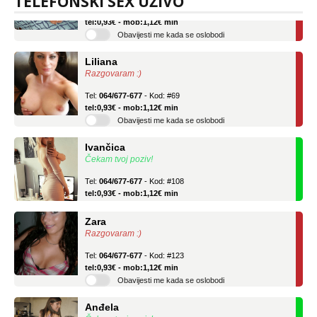
TELEFONSKI SEX UŽIVO
Tel:
064/677-677
- Kod: #136
tel:0,93€ - mob:1,12€ min
Obavijesti me kada se oslobodi
Liliana
Razgovaram :)
Tel:
064/677-677
- Kod: #69
tel:0,93€ - mob:1,12€ min
Obavijesti me kada se oslobodi
Ivančica
Čekam tvoj poziv!
Tel:
064/677-677
- Kod: #108
tel:0,93€ - mob:1,12€ min
Zara
Razgovaram :)
Tel:
064/677-677
- Kod: #123
tel:0,93€ - mob:1,12€ min
Obavijesti me kada se oslobodi
Anđela
Čekam tvoj poziv!