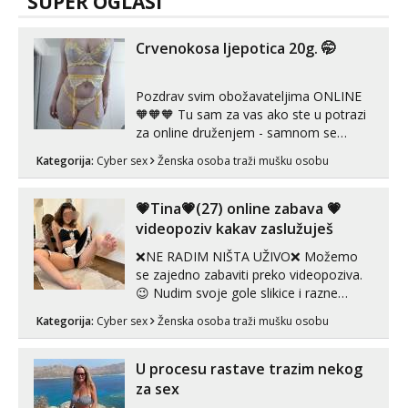
SUPER OGLASI
Crvenokosa ljepotica 20g. 🤭
Pozdrav svim obožavateljima ONLINE
🧡🧡🧡 Tu sam za vas ako ste u potrazi
za online druženjem - samnom se
možete zabaviti preko videopoziva, ili
Kategorija:
Cyber sex
Ženska osoba traži mušku osobu
ako vam nisam dovoljna radim i u paru i
trojci s kolegicama, svaka je drugačija
😉 Radim i vruća tipkanja uz slike i hot
💗Tina💗(27) online zabava 💗
line pozive. Za vas sam pripremila ...
videopoziv kakav zaslužuješ
❌NE RADIM NIŠTA UŽIVO❌ Možemo
se zajedno zabaviti preko videopoziva.
😉 Nudim svoje gole slikice i razne
videouradke. 🤩 Za online zabavu pošalji
Kategorija:
Cyber sex
Ženska osoba traži mušku osobu
poruku na Whatsapp, Telegram ili Viber.
😎 +385 91 912 3322 Za provjeru moje
autentičnosti možeš me vidjeti na
U procesu rastave trazim nekog
videopozivu. 😉 S vama sam vec 5 ...
za sex