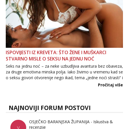
ISPOVIJESTI IZ KREVETA: ŠTO ŽENE I MUŠKARCI
STVARNO MISLE O SEKSU NA JEDNU NOĆ
Seks na jednu noć – za neke uzbudljiva avantura bez obaveza,
za druge emotivna minska polja. Iako živimo u vremenu kad se
o seksu govori otvorenije nego ikad, tema „jedne noći strasti“ i
dalje izaziva burne rasprave. Što zapravo misle žene, a što
Pročitaj više
muškarci? Jesu...
NAJNOVIJI FORUM POSTOVI
OSJEČKO BARANJSKA ŽUPANIJA - Iskustva &
recenzije
V