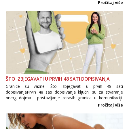
i brojni krivotvoreni proizvodi, nepouzdane internetske
Pročitaj više
trgovine te proizvodi nepoznatog podrijetla. ...
ŠTO IZBJEGAVATI U PRVIH 48 SATI DOPISIVANJA
Granice su važne: Što izbjegavati u prvih 48 sati
dopisivanjaPrvih 48 sati dopisivanja ključni su za stvaranje
prvog dojma i postavljanje zdravih granica u komunikaciji.
Važno je izbjeći prebrzo otkrivanje osobnih ili intimnih
Pročitaj više
informacija, jer nepoznata osoba još nije zaslužila to
povjerenje. Takođe...