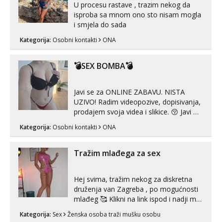
U procesu rastave , trazim nekog da
isproba sa mnom ono sto nisam mogla
i smjela do sada
Kategorija:
Osobni kontakti
ONA
💣SEX BOMBA💣
Javi se za ONLINE ZABAVU. NISTA
UZIVO! Radim videopozive, dopisivanja,
prodajem svoja videa i slikice. 😚 Javi mi
se porukom na Whatsupp, Viber ili
Kategorija:
Osobni kontakti
ONA
Telegram. +385 91 723 0045
Tražim mlađega za sex
Hej svima, tražim nekog za diskretna
druženja van Zagreba , po mogućnosti
mlađeg 🥰 Klikni na link ispod i nadji me
tamo, cekam te!
Kategorija:
Sex
Ženska osoba traži mušku osobu