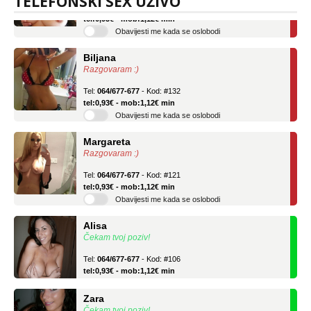
TELEFONSKI SEX UŽIVO
Tel:
064/677-677
- Kod: #69
tel:0,93€ - mob:1,12€ min
Obavijesti me kada se oslobodi
Biljana
Razgovaram :)
Tel:
064/677-677
- Kod: #132
tel:0,93€ - mob:1,12€ min
Obavijesti me kada se oslobodi
Margareta
Razgovaram :)
Tel:
064/677-677
- Kod: #121
tel:0,93€ - mob:1,12€ min
Obavijesti me kada se oslobodi
Alisa
Čekam tvoj poziv!
Tel:
064/677-677
- Kod: #106
tel:0,93€ - mob:1,12€ min
Zara
Čekam tvoj poziv!