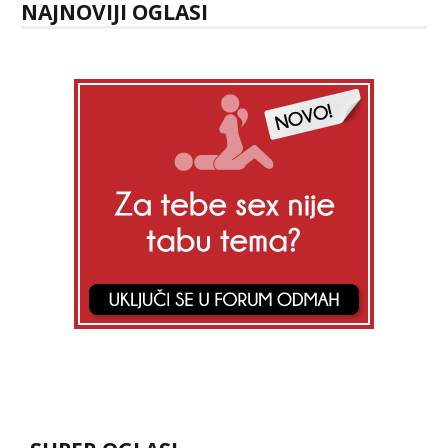
NAJNOVIJI OGLASI
Tel:
064/677-677
- Kod: #121
tel:0,93€ - mob:1,12€ min
Obavijesti me kada se oslobodi
Alisa
Čekam tvoj poziv!
Tel:
064/677-677
- Kod: #106
tel:0,93€ - mob:1,12€ min
Zara
Čekam tvoj poziv!
Tel:
064/677-677
- Kod: #123
tel:0,93€ - mob:1,12€ min
Anđela
Čekam tvoj poziv!
Tel:
064/677-677
- Kod: #142
tel:0,93€ - mob:1,12€ min