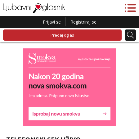
Prijavi se
Registriraj se
Predaj oglas
Liliana
Razgovaram :)