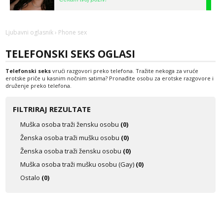
Tel:
064/677-677
- Kod: #123
tel:0,93€ - mob:1,12€ min
Ljubavni oglasnik
› Phone sex
Anđela
Čekam tvoj poziv!
TELEFONSKI SEKS OGLASI
Tel:
064/677-677
- Kod: #142
Telefonski seks
vrući razgovori preko telefona. Tražite nekoga za vruće
tel:0,93€ - mob:1,12€ min
erotske priče u kasnim nočnim satima? Pronađite osobu za erotske razgovore i
druženje preko telefona.
Liliana
Razgovaram :)
FILTRIRAJ REZULTATE
Tel:
064/677-677
- Kod: #69
tel:0,93€ - mob:1,12€ min
Muška osoba traži žensku osobu
(0)
Obavijesti me kada se oslobodi
Ženska osoba traži mušku osobu
(0)
Biljana
Ženska osoba traži žensku osobu
(0)
Razgovaram :)
Muška osoba traži mušku osobu (Gay)
(0)
Tel:
064/677-677
- Kod: #132
Ostalo
(0)
tel:0,93€ - mob:1,12€ min
Obavijesti me kada se oslobodi
Margareta
Razgovaram :)