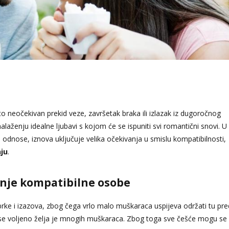
o neočekivan prekid veze, završetak braka ili izlazak iz dugoročnog
nalaženju idealne ljubavi s kojom će se ispuniti svi romantični snovi. U
 odnose, iznova uključuje velika očekivanja u smislu kompatibilnosti,
nju
.
anje kompatibilne osobe
brke i izazova, zbog čega vrlo malo muškaraca uspijeva održati tu pr
ati se voljeno želja je mnogih muškaraca. Zbog toga sve češće mogu se