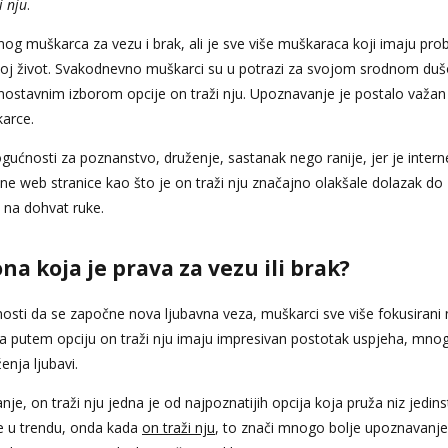
i nju
.
 muškarca za vezu i brak, ali je sve više muškaraca koji imaju pro
svoj život. Svakodnevno muškarci su u potrazi za svojom srodnom duš
dnostavnim izborom opcije on traži nju. Upoznavanje je postalo važan
karce.
ćnosti za poznanstvo, druženje, sastanak nego ranije, jer je intern
e web stranice kao što je on traži nju značajno olakšale dolazak do
na dohvat ruke.
a koja je prava za vezu ili brak?
mnosti da se započne nova ljubavna veza, muškarci sve više fokusirani
a putem opciju on traži nju imaju impresivan postotak uspjeha, mnog
enja ljubavi.
je, on traži nju jedna je od najpoznatijih opcija koja pruža niz jedins
še u trendu, onda kada
on traži nju
, to znači mnogo bolje upoznavanje