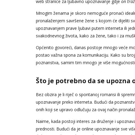
web stranice za ljubavno upoznavanje gdje
on traž
Mnogim ženama je skoro nemoguće pronaći idealnog
pronalaženjem savršene žene s kojom će dijeliti 
upoznavanjem prave ljubavi putem interneta ili je
svakodnevnog života, kako za žene, tako i za muš
Općenito govoreći, danas postoje mnogo veće mogu
postao važna spona za komunikaciju. Kako su brojn
poznanstva, samim tim mnogo je više mogućnosti 
Što je potrebno da se upozna on
Bez obzira je li riječ o spontanoj romansi ili spre
upoznavanje preko interneta. Budući da poznanstv
onih koji se upravo odlučuju za ovaj način pronalaž
Naime, kada postoji interes za druženje i upoznavan
prednosti. Budući da je online upoznavanje sve vi