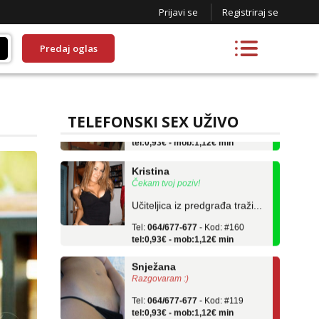
Prijavi se
Registriraj se
Predaj oglas
Maja
Čekam tvoj poziv!
Tel:
064/677-677
- Kod: #04
TELEFONSKI SEX UŽIVO
tel:0,93€ - mob:1,12€ min
Kristina
Čekam tvoj poziv!
Učiteljica iz predgrađa traži...
Tel:
064/677-677
- Kod: #160
tel:0,93€ - mob:1,12€ min
Snježana
Razgovaram :)
Tel:
064/677-677
- Kod: #119
tel:0,93€ - mob:1,12€ min
Obavijesti me kada se oslobodi