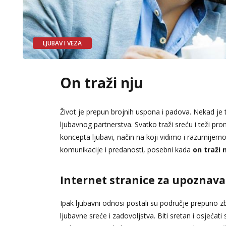
LJUBAV I VEZA
On traži nju
Život je prepun brojnih uspona i padova. Nekad je t
ljubavnog partnerstva. Svatko traži sreću i teži pro
koncepta ljubavi, način na koji vidimo i razumijemo
komunikacije i predanosti, posebni kada
on traži 
Internet stranice za upoznav
Ipak ljubavni odnosi postali su područje prepuno z
ljubavne sreće i zadovoljstva. Biti sretan i osjeć