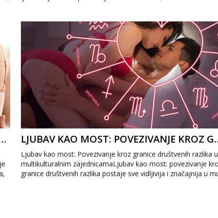
je očuvati otvor...
OJ U DIGITALNO DOBA: ZNAČAJ PRILAGOĐAVANJA NASTAVNIH METODA
LJUBAV KAO MOST: POVEZIVANJE
Ljubav kao most: Povezivanje kroz granice društvenih razlika 
je
multikulturalnim zajednicamaLjubav kao most: povezivanje kr
a,
granice društvenih razlika postaje sve vidljivija i značajnija u mul