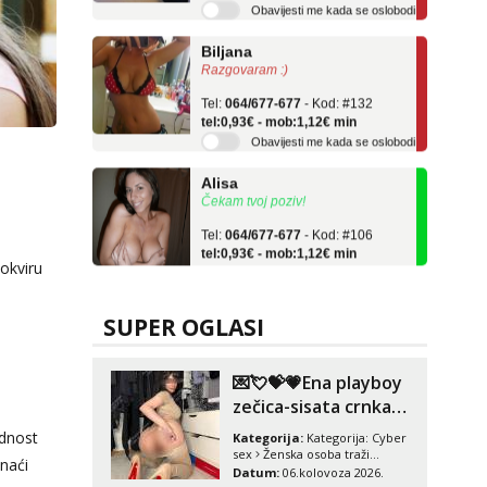
Biljana
Razgovaram :)
Tel:
064/677-677
- Kod: #132
tel:0,93€ - mob:1,12€ min
Obavijesti me kada se oslobodi
Alisa
Čekam tvoj poziv!
Tel:
064/677-677
- Kod: #106
tel:0,93€ - mob:1,12€ min
 okviru
Vanesa
Čekam tvoj poziv!
SUPER OGLASI
Tel:
064/677-677
- Kod: #74
tel:0,93€ - mob:1,12€ min
💌💘💝💗Ena playboy
Lili
zečica-sisata crnka
Čekam tvoj poziv!
(36) hot slike, videa i
ednost
Tel:
064/677-677
- Kod: #128
Kategorija:
Kategorija:
Cyber
c2c💗
sex
Ženska osoba traži
tel:0,93€ - mob:1,12€ min
 naći
mušku osobu
Datum:
06.kolovoza 2026.