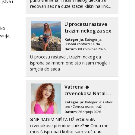
puno vremena. Trazim nekog decka za
jstva i
Snježana
redovan sex na duze staze! Klikni na link
Razgovaram :)
ispod i nadji me tamo, cekam te!
Tel:
064/677-677
- Kod: #119
u
U procesu rastave
tel:0,93€ - mob:1,12€ min
eko
Obavijesti me kada se oslobodi
trazim nekog za sex
vanja,
Kategorija:
Kategorija:
Biljana
Osobni kontakti
ONA
Razgovaram :)
Datum:
08.kolovoza 2026.
Tel:
064/677-677
- Kod: #132
U procesu rastave , trazim nekog da
tel:0,93€ - mob:1,12€ min
isproba sa mnom ono sto nisam mogla i
Obavijesti me kada se oslobodi
smjela do sada
Alisa
Čekam tvoj poziv!
Vatrena ‎️‍🔥
Tel:
064/677-677
- Kod: #106
crvenokosa Natali
tel:0,93€ - mob:1,12€ min
(21) ‎️‍🔥 vruča‎ ️‍🔥
Kategorija:
Kategorija:
Cyber
ONLINE ZABAVA
sex
Ženska osoba traži
Vanesa
mušku osobu
Datum:
26.srpnja 2026.
Čekam tvoj poziv!
❌NE RADIM NIŠTA UŽIVO❌ Voliš
Tel:
064/677-677
- Kod: #74
crvenokose prirodne curke? ❤️ Onda me
tel:0,93€ - mob:1,12€ min
moraš isprobati koliko sam vruča.‎ ️‍🔥