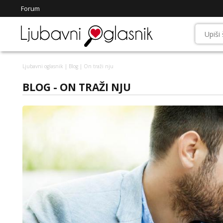
Forum
Ljubavni oglasnik
|
Blog
| On traži nju
BLOG - ON TRAŽI NJU