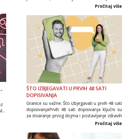
Međutim, upravo zbog velike potražnje na
Pročitaj više
tržištu se pojavljuju i brojni krivotvoreni
proizvodi, nepouzdane internetske trgovine te
proizvodi nepoznatog podrijetla. ...
 KROZ GRANICE DRUŠTVENIH RAZLIKA
ŠTO IZBJEGAVATI U PRVIH 48 SATI
DOPISIVANJA
u
Granice su važne: Što izbjegavati u prvih 48 sati
oz
dopisivanjaPrvih 48 sati dopisivanja ključni su
...
za stvaranje prvog dojma i postavljanje zdravih
granica u komunikaciji. Važno je izbjeći prebrzo
Pročitaj više
otkrivanje osobnih ili intimnih informacija, jer
nepoznata osoba još nije zaslužila to