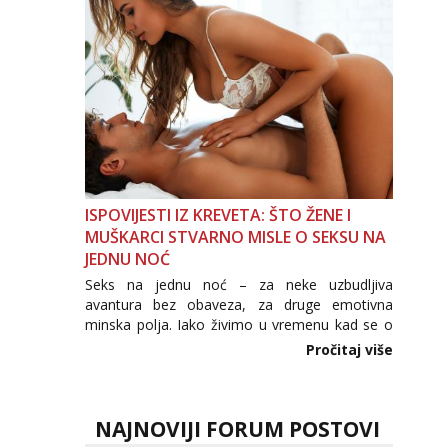
povjerenje. Takođe...
ISPOVIJESTI IZ KREVETA: ŠTO ŽENE I
MUŠKARCI STVARNO MISLE O SEKSU NA
JEDNU NOĆ
Seks na jednu noć – za neke uzbudljiva
avantura bez obaveza, za druge emotivna
minska polja. Iako živimo u vremenu kad se o
seksu govori otvorenije nego ikad, tema „jedne
Pročitaj više
noći strasti“ i dalje izaziva burne rasprave. Što
zapravo misle žene, a što muškarci? Jesu...
NAJNOVIJI FORUM POSTOVI