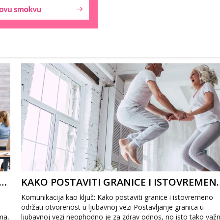
A USPJEŠNO UPRAVLJANJE LJUBAVNIM RIVALSTVOM: KAKO PREVLADATI LJUBOMORU
KAKO POSTAVITI GRANICE I ISTO
Komunikacija kao ključ: Kako postaviti granice i istovremeno
održati otvorenost u ljubavnoj vezi Postavljanje granica u
ma,
ljubavnoj vezi neophodno je za zdrav odnos, no isto tako važ