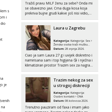
Zara
Tražiš pravu MILF ženu za sebe? Onda mi
Čekam tvoj poziv!
se obavezno javi. Crna duga kosa koja
blem s
prekriva bujne grudi kakve još nisi vidio,
Tel:
064/677-677
- Kod: #123
om i
čista ŠESTICA! A usne? O usnama bolje da
tel:0,93€ - mob:1,12€ min
ni ne pričam. Prave pune usne koje će ti se
 dio
Laura u Zagrebu
urezati u pamćenje, jer vjeruj mi, takve još
Anđela
nisi vidio. Uvijek sam spremna za
Čekam tvoj poziv!
ONLOINE zabavu...
et
Kategorija:
Kategorija:
Sex
Tel:
064/677-677
- Kod: #142
Ženska osoba traži mušku
tel:0,93€ - mob:1,12€ min
osobu
Datum:
28.srpnja 2026.
Ciao ja sam Laura 27 g i uvijek diskretno i
Maja
Čekam tvoj poziv!
namirisana sam i top higijena 😘 i nježna i
klimatiziran prostor Trazim sex za nagradu
Tel:
064/677-677
- Kod: #04
Radim klasican sex Pusenje i gutanje
tel:0,93€ - mob:1,12€ min
sperme Erotsko rublje imam uvijek Lizati
 na
Trazim nekog za sex
me mozes i ljubiti po tijelu Iskljucivo
Kristina
o je
u strogoj diskreciji
neradim analni !!! I neljubim se Wha...
Čekam tvoj poziv!
Kategorija:
Kategorija:
Učiteljica iz predgrađa traži...
Osobni kontakti
ONA
tvenih
Datum:
08.kolovoza 2026.
Tel:
064/677-677
- Kod: #160
tel:0,93€ - mob:1,12€ min
 na
Trenutno pauziram od faxa i imam jako