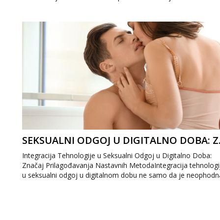
ali uz prave savjete...
SEKSUALNI ODG
Integracija Tehnologije u Seksualni Odgoj u Digitalno Doba:
Značaj Prilagođavanja Nastavnih MetodaIntegracija tehnologi
u seksualni odgoj u digitalnom dobu ne samo da je neophodn
već predstavlja i...