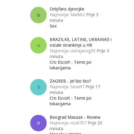
Onlyfans djevojke
Najnovija: Mark62
Prije 3
M
minuta
Sex
BRAZILKE, LATINE, UKRAINKE i
ostale strankinje u HR
U
Najnovija: ustrajanzg35
Prije 3
minuta
Cro Escort - Teme po
lokacijama
ZAGREB - Jel bio tko?
Najnovija: Seva97
Prije 17
S
minuta
Cro Escort - Teme po
lokacijama
Beograd Masaze - Review
Najnovija: rizz6767
Prije 20
R
minuta