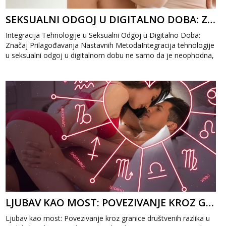
SEKSUALNI ODGOJ U DIGITALNO DOBA: ZNAČAJ PRILAGOĐAVANJA NASTAVNIH METODA
Integracija Tehnologije u Seksualni Odgoj u Digitalno Doba:
Značaj Prilagođavanja Nastavnih MetodaIntegracija tehnologije
u seksualni odgoj u digitalnom dobu ne samo da je neophodna,
već predstavlja i...
LJUBAV KAO MOST: POVEZIVANJE KROZ GRANICE DRUŠTVENIH RAZLIKA
Ljubav kao most: Povezivanje kroz granice društvenih razlika u