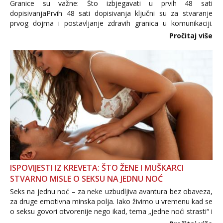
Granice su važne: Što izbjegavati u prvih 48 sati
dopisivanjaPrvih 48 sati dopisivanja ključni su za stvaranje
prvog dojma i postavljanje zdravih granica u komunikaciji.
Važno je izbjeći prebrzo otkrivanje osobnih ili intimnih
Pročitaj više
informacija, jer nepoznata osoba još nije zaslužila to
povjerenje. Takođe...
ISPOVIJESTI IZ KREVETA: ŠTO ŽENE I MUŠKARCI
STVARNO MISLE O SEKSU NA JEDNU NOĆ
Seks na jednu noć – za neke uzbudljiva avantura bez obaveza,
za druge emotivna minska polja. Iako živimo u vremenu kad se
o seksu govori otvorenije nego ikad, tema „jedne noći strasti“ i
dalje izaziva burne rasprave. Što zapravo misle žene, a što