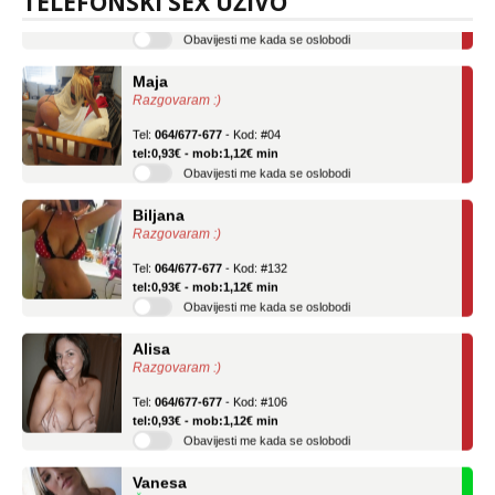
TELEFONSKI SEX UŽIVO
tel:0,93€ - mob:1,12€ min
Obavijesti me kada se oslobodi
Maja
Razgovaram :)
Tel:
064/677-677
- Kod: #04
tel:0,93€ - mob:1,12€ min
Obavijesti me kada se oslobodi
Biljana
Razgovaram :)
Tel:
064/677-677
- Kod: #132
tel:0,93€ - mob:1,12€ min
Obavijesti me kada se oslobodi
Alisa
Razgovaram :)
Tel:
064/677-677
- Kod: #106
tel:0,93€ - mob:1,12€ min
Obavijesti me kada se oslobodi
Vanesa
Čekam tvoj poziv!