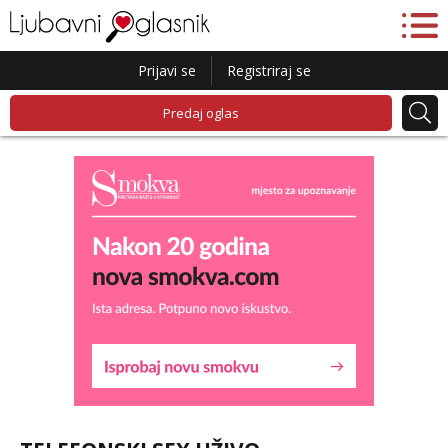
Prijavi se
Registriraj se
Predaj oglas
Liliana
Razgovaram :)
Tel:
064/677-677
- Kod: #69