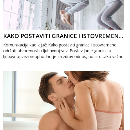
KAKO POSTAVITI GRANICE I ISTOVREMENO ODRŽATI OTVORENOST U LJUBAVNOJ VEZI
Komunikacija kao ključ: Kako postaviti granice i istovremeno
održati otvorenost u ljubavnoj vezi Postavljanje granica u
ljubavnoj vezi neophodno je za zdrav odnos, no isto tako važno
je očuvati otvor...