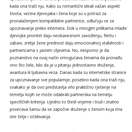
Anđela
kada ona traži nju. Kako su romantični ideali važan aspekt
Čekam tvoj poziv!
života, većina djevojaka i žena koje su u potrazi za
Tel:
064/677-677
- Kod: #142
pronalaženjem kompatibilne partnerice, odlučuju se za
tel:0,93€ - mob:1,12€ min
upoznavanje preko interneta. Dok u mnogim prilikama mlađe
djevojke prioritet daju neobaveznom zavođenju, flertu i
Mira
Čekam tvoj poziv!
zabavi, zrelije žene prednost daju emocionalnoj stabilnosti i
partnericama s jasnim ciljevima. No, nesporno je da
Tel:
064/677-677
- Kod: #72
tel:0,93€ - mob:1,12€ min
poznanstvo na ovaj način omogućava ženama da pronađu
ono što žele, bilo da je u pitanju jednostavno druženje,
avantura ili ljubavna veza. Danas kada su internetske stranice
za upoznavanje sve popularnije, posebno kada ona traži nju,
svakako je da ovo predstavlja vrlo praktično rješenje na
temelju kojih se može odabrati partnerska na temelju
specifičnih kriterija. Ujedno to štedi vrijeme i trud i znatno
povećava šansu da se započne druženje s ženom koja ima
iste želje i očekivanja.