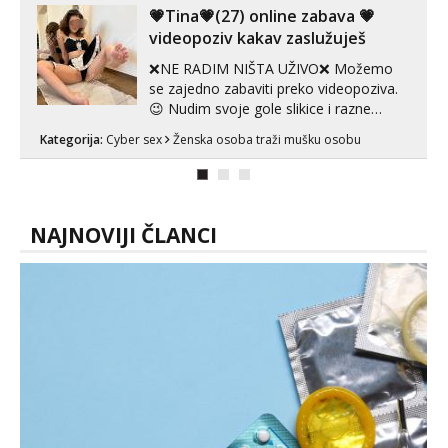
💗Tina💗(27) online zabava 💗
videopoziv kakav zaslužuješ
❌NE RADIM NIŠTA UŽIVO❌ Možemo
se zajedno zabaviti preko videopoziva.
😉 Nudim svoje gole slikice i razne
videouradke. 🤩 Za online zabavu pošalji
Kategorija:
Cyber sex
Ženska osoba traži mušku osobu
poruku na Whatsapp, Telegram ili Viber.
😎 +385 91 912 3322 Za provjeru moje
autentičnosti možeš me vidjeti na
videopozivu. 😉 S vama sam vec 5 ...
NAJNOVIJI ČLANCI