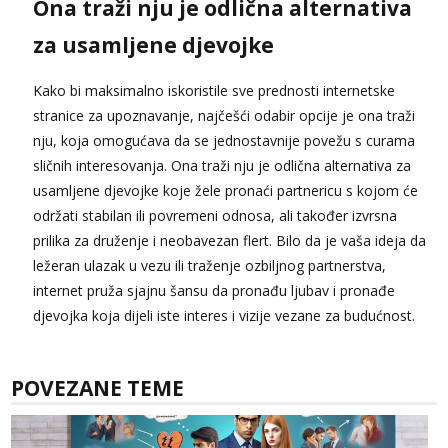
Ona traži nju je odlična alternativa
za usamljene djevojke
Kako bi maksimalno iskoristile sve prednosti internetske
stranice za upoznavanje, najčešći odabir opcije je ona traži
nju, koja omogućava da se jednostavnije povežu s curama
sličnih interesovanja. Ona traži nju je odlična alternativa za
usamljene djevojke koje žele pronaći partnericu s kojom će
održati stabilan ili povremeni odnosa, ali također izvrsna
prilika za druženje i neobavezan flert. Bilo da je vaša ideja da
ležeran ulazak u vezu ili traženje ozbiljnog partnerstva,
internet pruža sjajnu šansu da pronađu ljubav i pronađe
djevojka koja dijeli iste interes i vizije vezane za budućnost.
POVEZANE TEME