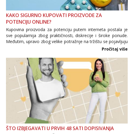
KAKO SIGURNO KUPOVATI PROIZVODE ZA
POTENCIJU ONLINE?
Kupovina proizvoda za potenciju putem interneta postala je
sve popularnija zbog praktičnosti, diskrecije i široke ponude.
Međutim, upravo zbog velike potražnje na tržištu se pojavljuju
i brojni krivotvoreni proizvodi, nepouzdane internetske
Pročitaj više
trgovine te proizvodi nepoznatog podrijetla. ...
ŠTO IZBJEGAVATI U PRVIH 48 SATI DOPISIVANJA