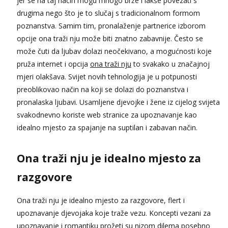
jer se na taj način mogu mnogo brže i lakše povezati s
Razgovaram :)
drugima nego što je to slučaj s tradicionalnom formom
Tel:
064/677-677
- Kod: #106
poznanstva. Samim tim, pronalaženje partnerice izborom
tel:0,93€ - mob:1,12€ min
opcije ona traži nju može biti znatno zabavnije. Često se
Obavijesti me kada se oslobodi
može čuti da ljubav dolazi neočekivano, a mogućnosti koje
Vanesa
pruža internet i opcija
ona traži nju
to svakako u značajnoj
Čekam tvoj poziv!
mjeri olakšava. Svijet novih tehnologija je u potpunosti
Tel:
064/677-677
- Kod: #74
preoblikovao način na koji se dolazi do poznanstva i
tel:0,93€ - mob:1,12€ min
pronalaska ljubavi. Usamljene djevojke i žene iz cijelog svijeta
Lili
svakodnevno koriste web stranice za upoznavanje kao
Razgovaram :)
idealno mjesto za spajanje na suptilan i zabavan način.
Tel:
064/677-677
- Kod: #128
tel:0,93€ - mob:1,12€ min
Ona traži nju je idealno mjesto za
Obavijesti me kada se oslobodi
razgovore
Ivančica
Razgovaram :)
Ona traži nju je idealno mjesto za razgovore, flert i
Tel:
064/677-677
- Kod: #108
tel:0,93€ - mob:1,12€ min
upoznavanje djevojaka koje traže vezu. Koncepti vezani za
Obavijesti me kada se oslobodi
upoznavanje i romantiku prožeti su nizom dilema posebno