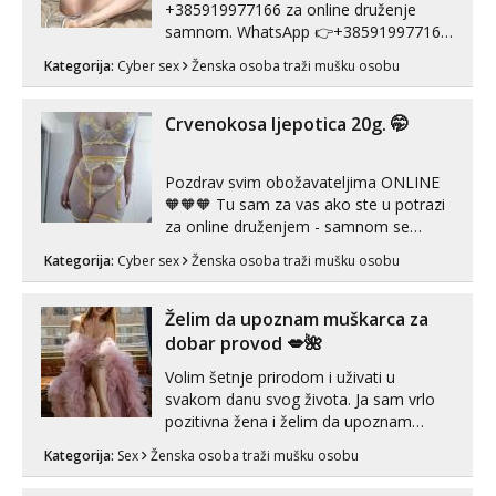
+385919977166 za online druženje
samnom. WhatsApp 👉+385919977166
Telegram 👉@enafriedrichkis Radim
Kategorija:
Cyber sex
Ženska osoba traži mušku osobu
videopozive s licem, solo i s partnerom,
kolegicama (Tina&Natali), razne
kombinacije halteri, haljine, štikle,
Crvenokosa ljepotica 20g. 🤭
samostojeće itd. Nudim svakakva videa
seksa, puš...
Pozdrav svim obožavateljima ONLINE
🧡🧡🧡 Tu sam za vas ako ste u potrazi
za online druženjem - samnom se
možete zabaviti preko videopoziva, ili
Kategorija:
Cyber sex
Ženska osoba traži mušku osobu
ako vam nisam dovoljna radim i u paru i
trojci s kolegicama, svaka je drugačija
😉 Radim i vruća tipkanja uz slike i hot
Želim da upoznam muškarca za
line pozive. Za vas sam pripremila ...
dobar provod 💋🌺
Volim šetnje prirodom i uživati u
svakom danu svog života. Ja sam vrlo
pozitivna žena i želim da upoznam
muškarca za dobar provod, naravno
Kategorija:
Sex
Ženska osoba traži mušku osobu
može i nešto više.💋🌺 Klikni na link
ispod i nadji me tamo, cekam te!