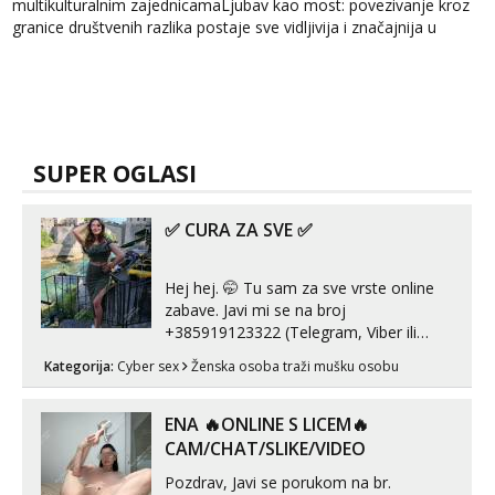
multikulturalnim zajednicamaLjubav kao most: povezivanje kroz
granice društvenih razlika postaje sve vidljivija i značajnija u
mul...
SUPER OGLASI
✅ CURA ZA SVE ✅
Hej hej. 🤭 Tu sam za sve vrste online
zabave. Javi mi se na broj
+385919123322 (Telegram, Viber ili
Whatsapp). 🤙 NE javljaj se na uzivo.
Kategorija:
Cyber sex
Ženska osoba traži mušku osobu
Hvala.
ENA 🔥ONLINE S LICEM🔥
CAM/CHAT/SLIKE/VIDEO
Pozdrav, Javi se porukom na br.