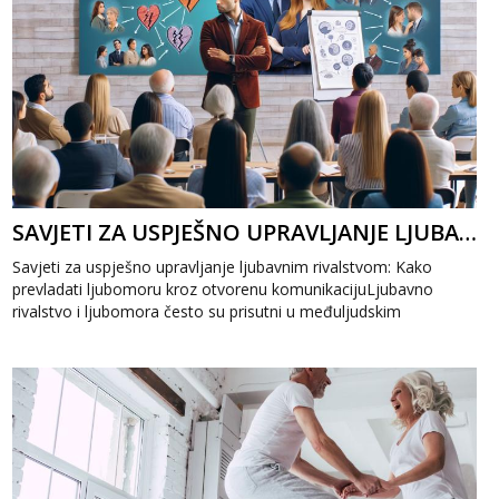
SAVJETI ZA USPJEŠNO UPRAVLJANJE LJUBAVNIM RIVALSTVOM: KAKO PREVLADATI LJUBOMORU
Savjeti za uspješno upravljanje ljubavnim rivalstvom: Kako
prevladati ljubomoru kroz otvorenu komunikacijuLjubavno
rivalstvo i ljubomora često su prisutni u međuljudskim
odnosima, ali uz prave savjete...