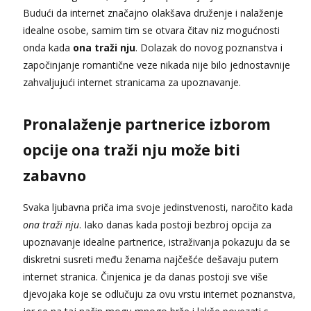
Budući da internet značajno olakšava druženje i nalaženje
Tel:
064/677-677
- Kod: #72
idealne osobe, samim tim se otvara čitav niz mogućnosti
tel:0,93€ - mob:1,12€ min
onda kada
ona traži nju
. Dolazak do novog poznanstva i
Liliana
započinjanje romantične veze nikada nije bilo jednostavnije
Razgovaram :)
zahvaljujući internet stranicama za upoznavanje.
Tel:
064/677-677
- Kod: #69
tel:0,93€ - mob:1,12€ min
Obavijesti me kada se oslobodi
Pronalaženje partnerice izborom
Maja
opcije ona traži nju može biti
Razgovaram :)
zabavno
Tel:
064/677-677
- Kod: #04
tel:0,93€ - mob:1,12€ min
Obavijesti me kada se oslobodi
Svaka ljubavna priča ima svoje jedinstvenosti, naročito kada
ona traži nju
. Iako danas kada postoji bezbroj opcija za
Biljana
Razgovaram :)
upoznavanje idealne partnerice, istraživanja pokazuju da se
diskretni susreti među ženama najčešće dešavaju putem
Tel:
064/677-677
- Kod: #132
tel:0,93€ - mob:1,12€ min
internet stranica. Činjenica je da danas postoji sve više
Obavijesti me kada se oslobodi
djevojaka koje se odlučuju za ovu vrstu internet poznanstva,
Alisa