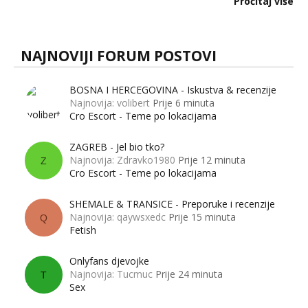
Pročitaj više
muškarci? Jesu...
NAJNOVIJI FORUM POSTOVI
BOSNA I HERCEGOVINA - Iskustva & recenzije
Najnovija: volibert
Prije 6 minuta
Cro Escort - Teme po lokacijama
ZAGREB - Jel bio tko?
Najnovija: Zdravko1980
Prije 12 minuta
Z
Cro Escort - Teme po lokacijama
SHEMALE & TRANSICE - Preporuke i recenzije
Najnovija: qaywsxedc
Prije 15 minuta
Q
Fetish
Onlyfans djevojke
Najnovija: Tucmuc
Prije 24 minuta
T
Sex