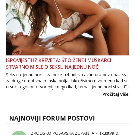
ISPOVIJESTI IZ KREVETA: ŠTO ŽENE I MUŠKARCI
STVARNO MISLE O SEKSU NA JEDNU NOĆ
Seks na jednu noć – za neke uzbudljiva avantura bez obaveza,
za druge emotivna minska polja. Iako živimo u vremenu kad se
o seksu govori otvorenije nego ikad, tema „jedne noći strasti“ i
dalje izaziva burne rasprave. Što zapravo misle žene, a što
Pročitaj više
muškarci? Jesu...
NAJNOVIJI FORUM POSTOVI
BRODSKO POSAVSKA ŽUPANIJA - Iskustva &