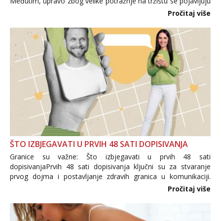
Međutim, upravo zbog velike potražnje na tržištu se pojavljuju
i brojni krivotvoreni proizvodi, nepouzdane internetske
Pročitaj više
trgovine te proizvodi nepoznatog podrijetla. ...
ŠTO IZBJEGAVATI U PRVIH 48 SATI DOPISIVANJA
Granice su važne: Što izbjegavati u prvih 48 sati
dopisivanjaPrvih 48 sati dopisivanja ključni su za stvaranje
prvog dojma i postavljanje zdravih granica u komunikaciji.
Važno je izbjeći prebrzo otkrivanje osobnih ili intimnih
Pročitaj više
informacija, jer nepoznata osoba još nije zaslužila to
povjerenje. Takođe...