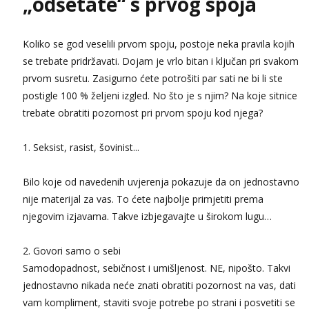
„odšetate“ s prvog spoja
Tel:
064/677-677
- Kod: #133
tel:0,93€ - mob:1,12€ min
Koliko se god veselili prvom spoju, postoje neka pravila kojih
Obavijesti me kada se oslobodi
se trebate pridržavati. Dojam je vrlo bitan i ključan pri svakom
Ivančica
prvom susretu. Zasigurno ćete potrošiti par sati ne bi li ste
Čekam tvoj poziv!
postigle 100 % željeni izgled. No što je s njim? Na koje sitnice
Tel:
064/677-677
- Kod: #108
trebate obratiti pozornost pri prvom spoju kod njega?
tel:0,93€ - mob:1,12€ min
Zara
1. Seksist, rasist, šovinist...
Razgovaram :)
Tel:
064/677-677
- Kod: #123
Bilo koje od navedenih uvjerenja pokazuje da on jednostavno
tel:0,93€ - mob:1,12€ min
nije materijal za vas. To ćete najbolje primjetiti prema
Obavijesti me kada se oslobodi
njegovim izjavama. Takve izbjegavajte u širokom lugu…
Anđela
Čekam tvoj poziv!
2. Govori samo o sebi
Tel:
064/677-677
- Kod: #142
Samodopadnost, sebičnost i umišljenost. NE, nipošto. Takvi
tel:0,93€ - mob:1,12€ min
jednostavno nikada neće znati obratiti pozornost na vas, dati
vam kompliment, staviti svoje potrebe po strani i posvetiti se