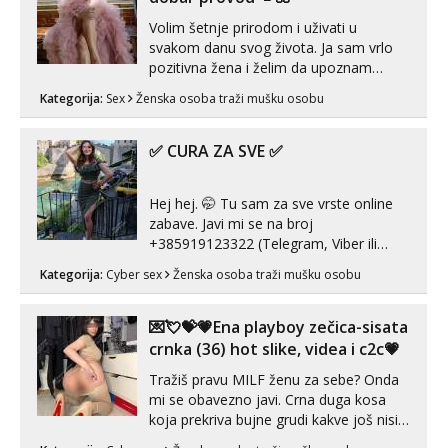
Volim šetnje prirodom i uživati u
svakom danu svog života. Ja sam vrlo
pozitivna žena i želim da upoznam
muškarca za dobar provod, naravno
Kategorija:
Sex
Ženska osoba traži mušku osobu
može i nešto više.💋🌺 Klikni na link
ispod i nadji me tamo, cekam te!
✅ CURA ZA SVE ✅
Hej hej. 🤭 Tu sam za sve vrste online
zabave. Javi mi se na broj
+385919123322 (Telegram, Viber ili
Whatsapp). 🤙 NE javljaj se na uzivo.
Kategorija:
Cyber sex
Ženska osoba traži mušku osobu
Hvala.
💌💘💝💗Ena playboy zečica-sisata
crnka (36) hot slike, videa i c2c💗
Tražiš pravu MILF ženu za sebe? Onda
mi se obavezno javi. Crna duga kosa
koja prekriva bujne grudi kakve još nisi
vidio, čista ŠESTICA! A usne? O usnama