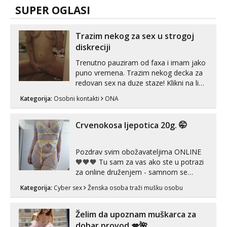
SUPER OGLASI
Trazim nekog za sex u strogoj
diskreciji
Trenutno pauziram od faxa i imam jako
puno vremena. Trazim nekog decka za
redovan sex na duze staze! Klikni na link
ispod i nadji me tamo, cekam te!
Kategorija:
Osobni kontakti
ONA
Crvenokosa ljepotica 20g. 🤭
Pozdrav svim obožavateljima ONLINE
🧡🧡🧡 Tu sam za vas ako ste u potrazi
za online druženjem - samnom se
možete zabaviti preko videopoziva, ili
Kategorija:
Cyber sex
Ženska osoba traži mušku osobu
ako vam nisam dovoljna radim i u paru i
trojci s kolegicama, svaka je drugačija
😉 Radim i vruća tipkanja uz slike i hot
Želim da upoznam muškarca za
line pozive. Za vas sam pripremila ...
dobar provod 💋🌺