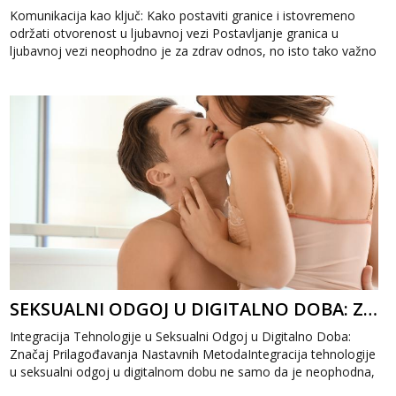
Komunikacija kao ključ: Kako postaviti granice i istovremeno
održati otvorenost u ljubavnoj vezi Postavljanje granica u
ljubavnoj vezi neophodno je za zdrav odnos, no isto tako važno
je očuvati otvor...
SEKSUALNI ODGOJ U DIGITALNO DOBA: ZNAČAJ PRILAGOĐAVANJA NASTAVNIH METODA
Integracija Tehnologije u Seksualni Odgoj u Digitalno Doba:
Značaj Prilagođavanja Nastavnih MetodaIntegracija tehnologije
u seksualni odgoj u digitalnom dobu ne samo da je neophodna,
već predstavlja i...