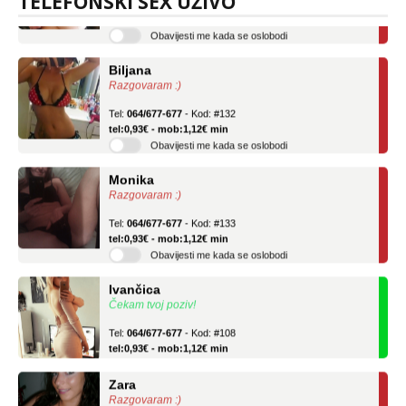
TELEFONSKI SEX UŽIVO
tel:0,93€ - mob:1,12€ min
Obavijesti me kada se oslobodi
Biljana
Razgovaram :)
Tel:
064/677-677
- Kod: #132
tel:0,93€ - mob:1,12€ min
Obavijesti me kada se oslobodi
Monika
Razgovaram :)
Tel:
064/677-677
- Kod: #133
tel:0,93€ - mob:1,12€ min
Obavijesti me kada se oslobodi
Ivančica
Čekam tvoj poziv!
Tel:
064/677-677
- Kod: #108
tel:0,93€ - mob:1,12€ min
Zara
Razgovaram :)