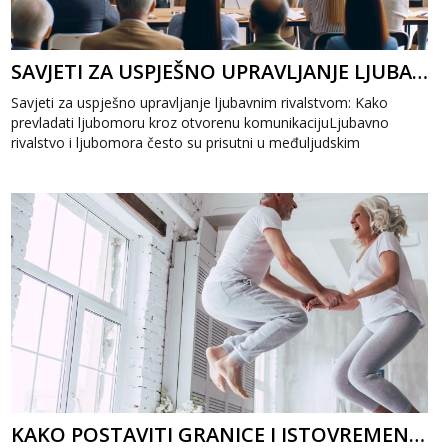
SAVJETI ZA USPJEŠNO UPRAVLJANJE LJUBAVNIM RIVALSTVOM: KAKO PREVLADATI LJUBOMORU
Savjeti za uspješno upravljanje ljubavnim rivalstvom: Kako
prevladati ljubomoru kroz otvorenu komunikacijuLjubavno
rivalstvo i ljubomora često su prisutni u međuljudskim
odnosima, ali uz prave savjete...
KAKO POSTAVITI GRANICE I ISTOVREMENO ODRŽATI OTVORENOST U LJUBAVNOJ VEZI