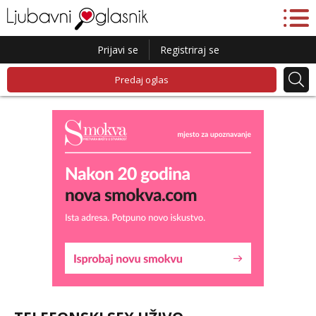
Prijavi se
Registriraj se
Predaj oglas
Liliana
Razgovaram :)
Tel:
064/677-677
- Kod: #69