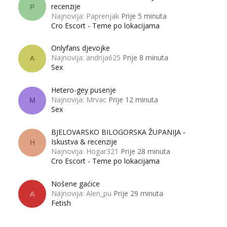
recenzije
P
Najnovija: Paprenjak
Prije 5 minuta
Cro Escort - Teme po lokacijama
Onlyfans djevojke
Najnovija: andrija625
Prije 8 minuta
A
Sex
Hetero-gey pusenje
Najnovija: Mrvac
Prije 12 minuta
M
Sex
BJELOVARSKO BILOGORSKA ŽUPANIJA -
Iskustva & recenzije
H
Najnovija: Hogar321
Prije 28 minuta
Cro Escort - Teme po lokacijama
Nošene gaćice
Najnovija: Alen_pu
Prije 29 minuta
A
Fetish