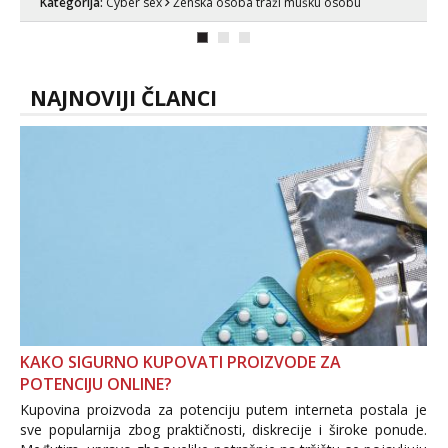
Kategorija:
Cyber sex
Ženska osoba traži mušku osobu
bolje da ni ne pričam. Prave pune usne
koje će ti se urezati u pamćenje, jer
vjeruj mi, takve još nisi vidio. Uvijek sam
spremna za ONLOINE zabavu...
NAJNOVIJI ČLANCI
KAKO SIGURNO KUPOVATI PROIZVODE ZA
POTENCIJU ONLINE?
Kupovina proizvoda za potenciju putem interneta postala je
sve popularnija zbog praktičnosti, diskrecije i široke ponude.