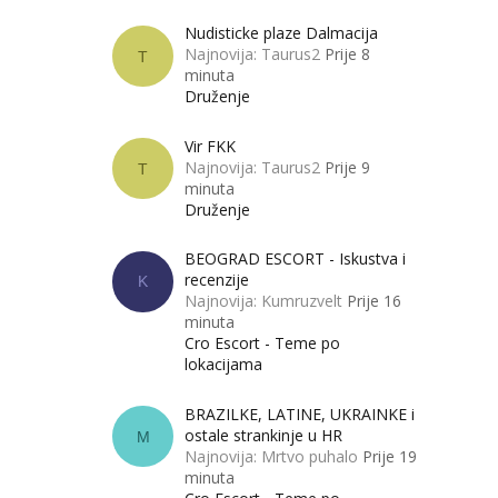
Nudisticke plaze Dalmacija
Najnovija: Taurus2
Prije 8
T
minuta
Druženje
Vir FKK
Najnovija: Taurus2
Prije 9
T
minuta
Druženje
BEOGRAD ESCORT - Iskustva i
recenzije
K
Najnovija: Kumruzvelt
Prije 16
minuta
Cro Escort - Teme po
lokacijama
BRAZILKE, LATINE, UKRAINKE i
ostale strankinje u HR
M
Najnovija: Mrtvo puhalo
Prije 19
minuta