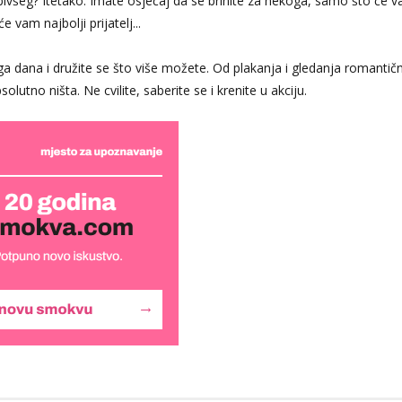
ivšeg? Itetako. Imate osjećaj da se brinite za nekoga, samo što će 
e vam najbolji prijatelj...
oga dana i družite se što više možete. Od plakanja i gledanja romantič
utno ništa. Ne cvilite, saberite se i krenite u akciju.