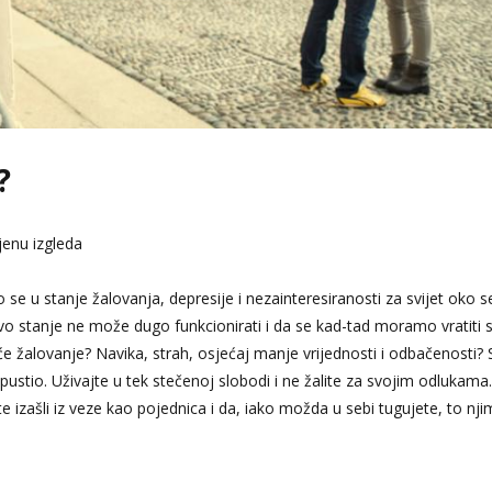
?
jenu izgleda
 se u stanje žalovanja, depresije i nezainteresiranosti za svijet oko 
akvo stanje ne može dugo funkcionirati i da se kad-tad moramo vratiti 
će žalovanje? Navika, strah, osjećaj manje vrijednosti i odbačenosti?
stio. Uživajte u tek stečenoj slobodi i ne žalite za svojim odlukama.
izašli iz veze kao pojednica i da, iako možda u sebi tugujete, to nj