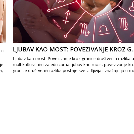
OJ U DIGITALNO DOBA: ZNAČAJ PRILAGOĐAVANJA NASTAVNIH METODA
LJUBAV KAO MOST: POVEZIVANJE
Ljubav kao most: Povezivanje kroz granice društvenih razlika 
je
multikulturalnim zajednicamaLjubav kao most: povezivanje kr
a,
granice društvenih razlika postaje sve vidljivija i značajnija u mul