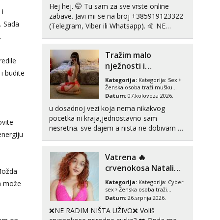
Hej hej. 🤭 Tu sam za sve vrste online
 i
Anđela
zabave. Javi mi se na broj +385919123322
Čekam tvoj poziv!
.. Sada
(Telegram, Viber ili Whatsapp). 🤙 NE
javljaj se na uzivo. Hvala.
.
Tel:
064/677-677
- Kod: #142
tel:0,93€ - mob:1,12€ min
Tražim malo
redile
nježnosti i
Liliana
 i budite
Razgovaram :)
razumjevanja
Kategorija:
Kategorija:
Sex
Ženska osoba traži mušku
Tel:
064/677-677
- Kod: #69
osobu
Datum:
07.kolovoza 2026.
tel:0,93€ - mob:1,12€ min
Obavijesti me kada se oslobodi
u dosadnoj vezi koja nema nikakvog
pocetka ni kraja,jednostavno sam
ovite
Kristina
nesretna. sve dajem a nista ne dobivam za
energiju
Razgovaram :)
uzvrat.trazim muskarca koji ce zadovoljiti
moje potrebe,ne trazim puno samo malo
Učiteljica iz predgrađa traži...
Vatrena ‎️‍🔥
njeznosti i razumjevanja. volim njezan
Tel:
064/677-677
- Kod: #160
seks i njezne poljupce po tijelu koji me
crvenokosa Natali
 Možda
tel:0,93€ - mob:1,12€ min
jako pale,obozavam kad muskar...
(21) ‎️‍🔥 vruča‎ ️‍🔥
Obavijesti me kada se oslobodi
Kategorija:
Kategorija:
Cyber
da može
ONLINE ZABAVA
sex
Ženska osoba traži
mušku osobu
Datum:
26.srpnja 2026.
Biljana
Razgovaram :)
❌NE RADIM NIŠTA UŽIVO❌ Voliš