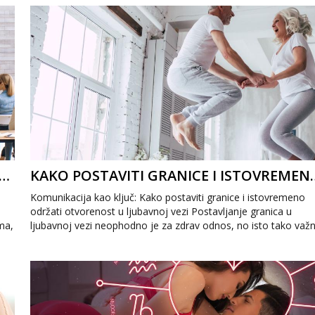
A USPJEŠNO UPRAVLJANJE LJUBAVNIM RIVALSTVOM: KAKO PREVLADATI LJUBOMORU
KAKO POSTAVITI GRANICE I ISTO
Komunikacija kao ključ: Kako postaviti granice i istovremeno
održati otvorenost u ljubavnoj vezi Postavljanje granica u
ma,
ljubavnoj vezi neophodno je za zdrav odnos, no isto tako važ
je očuvati otvor...