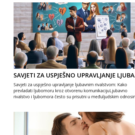
SAVJETI Z
Savjeti za uspješno upravljanje ljubavnim rivalstvom: Kako
prevladati ljubomoru kroz otvorenu komunikacijuLjubavno
rivalstvo i ljubomora često su prisutni u međuljudskim odnosi
ali uz prave savjete...