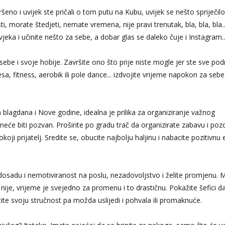
šeno i uvijek ste pričali o tom putu na Kubu, uvijek se nešto spriječilo
, morate štedjeti, nemate vremena, nije pravi trenutak, bla, bla, bla.
ovjeka i učinite nešto za sebe, a dobar glas se daleko čuje i Instagram..
e i svoje hobije. Završite ono što prije niste mogle jer ste sve pod
lesa, fitness, aerobik ili pole dance... izdvojite vrijeme napokon za sebe
 blagdana i Nove godine, idealna je prilika za organiziranje važnog
neće biti pozvan. Proširite po gradu trač da organizirate zabavu i poz
koji prijatelj. Sredite se, obucite najbolju haljinu i nabacite pozitivnu 
 dosadu i nemotiviranost na poslu, nezadovoljstvo i želite promjenu.
i nije, vrijeme je svejedno za promenu i to drastičnu. Pokažite šefici 
žite svoju stručnost pa možda uslijedi i pohvala ili promaknuće.