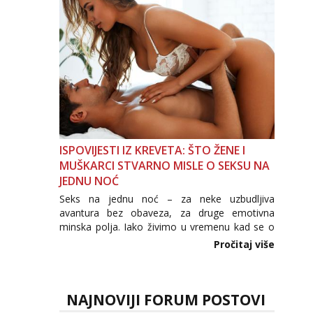
povjerenje. Takođe...
ISPOVIJESTI IZ KREVETA: ŠTO ŽENE I
MUŠKARCI STVARNO MISLE O SEKSU NA
JEDNU NOĆ
Seks na jednu noć – za neke uzbudljiva
avantura bez obaveza, za druge emotivna
minska polja. Iako živimo u vremenu kad se o
seksu govori otvorenije nego ikad, tema „jedne
Pročitaj više
noći strasti“ i dalje izaziva burne rasprave. Što
zapravo misle žene, a što muškarci? Jesu...
NAJNOVIJI FORUM POSTOVI