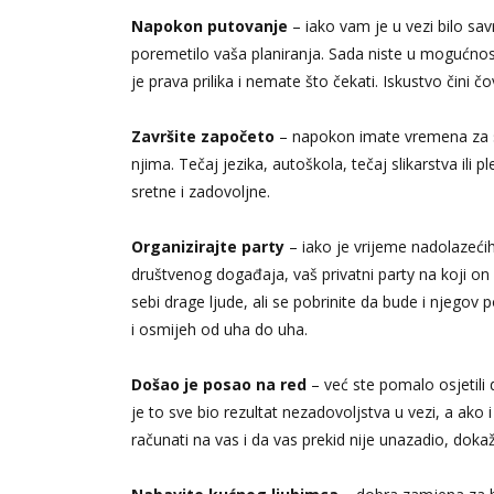
Napokon putovanje
– iako vam je u vezi bilo savr
poremetilo vaša planiranja. Sada niste u mogućnosti
je prava prilika i nemate što čekati. Iskustvo čini č
Završite započeto
– napokon imate vremena za seb
njima. Tečaj jezika, autoškola, tečaj slikarstva ili p
sretne i zadovoljne.
Organizirajte party
– iako je vrijeme nadolazećih
društvenog događaja, vaš privatni party na koji on 
sebi drage ljude, ali se pobrinite da bude i njegov po
i osmijeh od uha do uha.
Došao je posao na red
– već ste pomalo osjetili
je to sve bio rezultat nezadovoljstva u vezi, a ako 
računati na vas i da vas prekid nije unazadio, doka