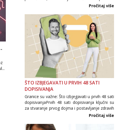
Međutim, upravo zbog velike potražnje na
Pročitaj više
tržištu se pojavljuju i brojni krivotvoreni
proizvodi, nepouzdane internetske trgovine te
proizvodi nepoznatog podrijetla. ...
 KROZ GRANICE DRUŠTVENIH RAZLIKA
u
oz
...
ŠTO IZBJEGAVATI U PRVIH 48 SATI
DOPISIVANJA
Granice su važne: Što izbjegavati u prvih 48 sati
dopisivanjaPrvih 48 sati dopisivanja ključni su
za stvaranje prvog dojma i postavljanje zdravih
granica u komunikaciji. Važno je izbjeći prebrzo
Pročitaj više
otkrivanje osobnih ili intimnih informacija, jer
nepoznata osoba još nije zaslužila to