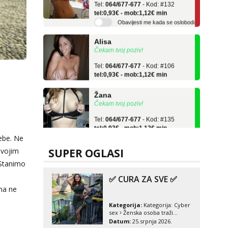
tel:0,93€ - mob:1,12€ min
Obavijesti me kada se oslobodi
Alisa
Čekam tvoj poziv!
Tel:
064/677-677
- Kod: #106
tel:0,93€ - mob:1,12€ min
Žana
Čekam tvoj poziv!
Tel:
064/677-677
- Kod: #135
tel:0,93€ - mob:1,12€ min
Lili
sebe. Ne
Čekam tvoj poziv!
svojim
SUPER OGLASI
Tel:
064/677-677
- Kod: #128
 Stanimo
tel:0,93€ - mob:1,12€ min
✅ CURA ZA SVE ✅
ima ne
Zara
Čekam tvoj poziv!
Kategorija:
Kategorija:
Cyber
sex
Ženska osoba traži
Tel:
064/677-677
- Kod: #123
mušku osobu
Datum:
25.srpnja 2026.
tel:0,93€ - mob:1,12€ min