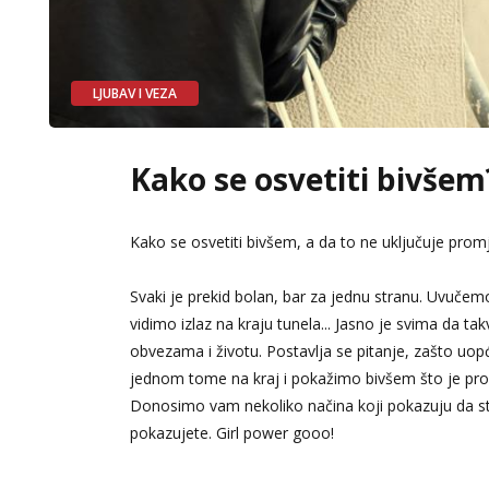
LJUBAV I VEZA
Kako se osvetiti bivšem
Kako se osvetiti bivšem, a da to ne uključuje prom
Svaki je prekid bolan, bar za jednu stranu. Uvučemo
vidimo izlaz na kraju tunela... Jasno je svima da t
obvezama i životu. Postavlja se pitanje, zašto uop
jednom tome na kraj i pokažimo bivšem što je propu
Donosimo vam nekoliko načina koji pokazuju da ste 
pokazujete. Girl power gooo!