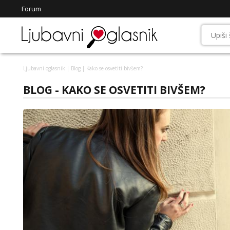
Forum
Ljubavni oglasnik
|
Blog
| Kako se osvetiti bivšem?
BLOG - KAKO SE OSVETITI BIVŠEM?