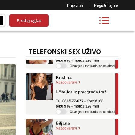
Prijavi se
Registriraj se
Predaj oglas
Liliana
Razgovaram :)
Tel:
064/677-677
- Kod: #69
TELEFONSKI SEX UŽIVO
tel:0,93€ - mob:1,12€ min
Obavijesti me kada se oslobodi
Kristina
Razgovaram :)
Učiteljica iz predgrađa traži...
Tel:
064/677-677
- Kod: #160
tel:0,93€ - mob:1,12€ min
Obavijesti me kada se oslobodi
Biljana
Razgovaram :)
Tel:
064/677-677
- Kod: #132