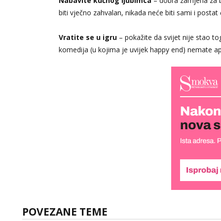
Nabavite kućnog ljubimca
– dobra zamjena za b
biti vječno zahvalan, nikada neće biti sami i postat ć
Vratite se u igru
– pokažite da svijet nije stao t
komedija (u kojima je uvijek happy end) nemate apsol
POVEZANE TEME