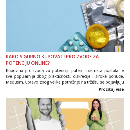
KAKO SIGURNO KUPOVATI PROIZVODE ZA
POTENCIJU ONLINE?
Kupovina proizvoda za potenciju putem interneta postala je
sve popularnija zbog praktičnosti, diskrecije i široke ponude.
Međutim, upravo zbog velike potražnje na tržištu se pojavljuju
i brojni krivotvoreni proizvodi, nepouzdane internetske
Pročitaj više
trgovine te proizvodi nepoznatog podrijetla. ...