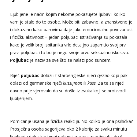
tel:0,93€ - mob:1,12€ min
Obavijesti me kada se oslobodi
Ljubljene je način kojim nekome pokazujete ljubav i koliko
Snježana
vam je stalo do te osobe. Može biti zabavno, a znanstveno je
Razgovaram :)
i dokazano kako parovima daje jaku emocionalnu povezanost
Tel:
064/677-677
- Kod: #119
i fizičku aktivnost – jedan poljubac. Istraživanja su pokazala
tel:0,93€ - mob:1,12€ min
kako je velik broj ispitanika vrlo detaljno zapamtio svoj prvi
Obavijesti me kada se oslobodi
pravi poljubac i to bolje nego svoje prvo seksualno iskustvo.
Biljana
Poljubac
je naziv za sve što se nalazi pod suncem.
Razgovaram :)
Tel:
064/677-677
- Kod: #132
Riječ
poljubac
dolazi iz staroengleske riječi
cyssan
koja pak
tel:0,93€ - mob:1,12€ min
dolazi od germanske riječi
kussijinan
ili
kuss
. Za te se riječi
Obavijesti me kada se oslobodi
davno prije vjerovalo da su došle iz zvuka koji se proizvodi
Alisa
ljubljenjem.
Čekam tvoj poziv!
Tel:
064/677-677
- Kod: #106
tel:0,93€ - mob:1,12€ min
Pomicanje usana je fizička reakcija. No koliko je ona psihička?
Vanesa
Prosječna osoba sagorijeva oko 2 kalorije za svaku minutu
Razgovaram :)
ljubljenja dok strastveni poljupci mogu sagorijevati i do 6