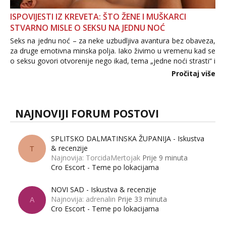
ISPOVIJESTI IZ KREVETA: ŠTO ŽENE I MUŠKARCI
STVARNO MISLE O SEKSU NA JEDNU NOĆ
Seks na jednu noć – za neke uzbudljiva avantura bez obaveza,
za druge emotivna minska polja. Iako živimo u vremenu kad se
o seksu govori otvorenije nego ikad, tema „jedne noći strasti“ i
dalje izaziva burne rasprave. Što zapravo misle žene, a što
Pročitaj više
muškarci? Jesu...
NAJNOVIJI FORUM POSTOVI
SPLITSKO DALMATINSKA ŽUPANIJA - Iskustva
& recenzije
T
Najnovija: TorcidaMertojak
Prije 9 minuta
Cro Escort - Teme po lokacijama
NOVI SAD - Iskustva & recenzije
Najnovija: adrenalin
Prije 33 minuta
A
Cro Escort - Teme po lokacijama