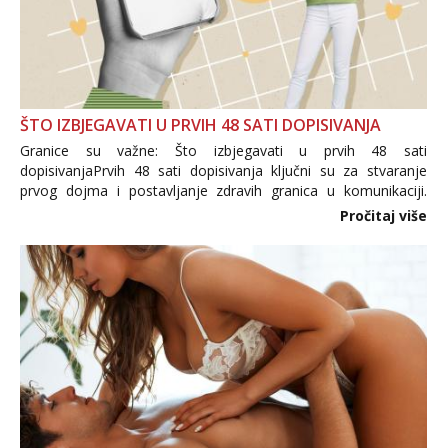
ŠTO IZBJEGAVATI U PRVIH 48 SATI DOPISIVANJA
Granice su važne: Što izbjegavati u prvih 48 sati
dopisivanjaPrvih 48 sati dopisivanja ključni su za stvaranje
prvog dojma i postavljanje zdravih granica u komunikaciji.
Važno je izbjeći prebrzo otkrivanje osobnih ili intimnih
Pročitaj više
informacija, jer nepoznata osoba još nije zaslužila to
povjerenje. Takođe...