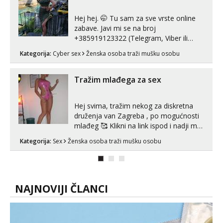
line pozive. Za vas sam pripremila ...
Hej hej. 🤭 Tu sam za sve vrste online
zabave. Javi mi se na broj
+385919123322 (Telegram, Viber ili
Whatsapp). 🤙 NE javljaj se na uzivo.
Kategorija:
Cyber sex
Ženska osoba traži mušku osobu
Hvala.
Tražim mlađega za sex
Hej svima, tražim nekog za diskretna
druženja van Zagreba , po mogućnosti
mlađeg 🥰 Klikni na link ispod i nadji me
tamo, cekam te!
Kategorija:
Sex
Ženska osoba traži mušku osobu
NAJNOVIJI ČLANCI