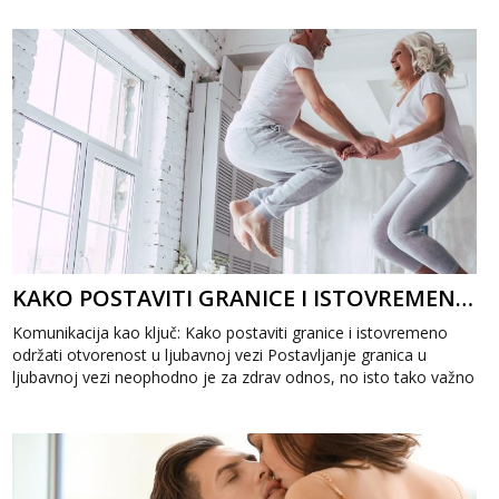
KAKO POSTAVITI GRANICE I ISTOVREMENO ODRŽATI OTVORENOST U LJUBAVNOJ VEZI
Komunikacija kao ključ: Kako postaviti granice i istovremeno
održati otvorenost u ljubavnoj vezi Postavljanje granica u
ljubavnoj vezi neophodno je za zdrav odnos, no isto tako važno
je očuvati otvor...