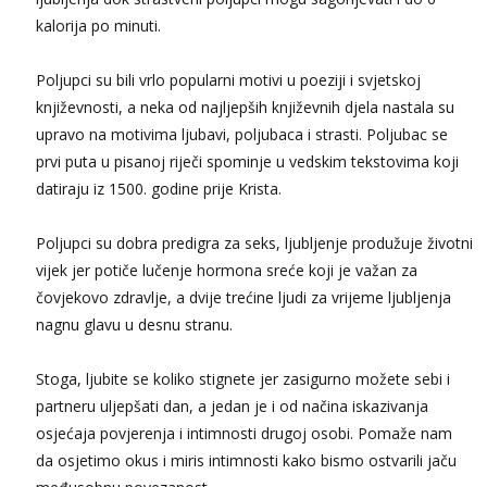
Tel:
064/677-677
- Kod: #74
kalorija po minuti.
tel:0,93€ - mob:1,12€ min
Obavijesti me kada se oslobodi
Poljupci su bili vrlo popularni motivi u poeziji i svjetskoj
Lili
književnosti, a neka od najljepših književnih djela nastala su
Čekam tvoj poziv!
upravo na motivima ljubavi, poljubaca i strasti. Poljubac se
Tel:
064/677-677
- Kod: #128
prvi puta u pisanoj riječi spominje u vedskim tekstovima koji
tel:0,93€ - mob:1,12€ min
datiraju iz 1500. godine prije Krista.
Anđela
Čekam tvoj poziv!
Poljupci su dobra predigra za seks, ljubljenje produžuje životni
Tel:
064/677-677
- Kod: #142
vijek jer potiče lučenje hormona sreće koji je važan za
tel:0,93€ - mob:1,12€ min
čovjekovo zdravlje, a dvije trećine ljudi za vrijeme ljubljenja
nagnu glavu u desnu stranu.
Mira
Čekam tvoj poziv!
Stoga, ljubite se koliko stignete jer zasigurno možete sebi i
Tel:
064/677-677
- Kod: #72
tel:0,93€ - mob:1,12€ min
partneru uljepšati dan, a jedan je i od načina iskazivanja
osjećaja povjerenja i intimnosti drugoj osobi. Pomaže nam
da osjetimo okus i miris intimnosti kako bismo ostvarili jaču