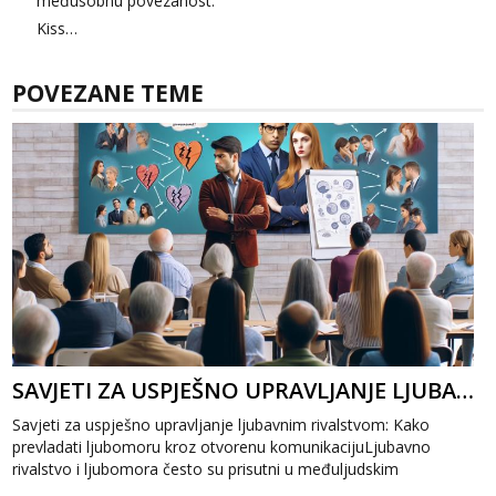
međusobnu povezanost.
Kiss…
POVEZANE TEME
SAVJETI ZA USPJEŠNO UPRAVLJANJE LJUBAVNIM RIVALSTVOM: KAKO PREVLADATI LJUBOMORU
Savjeti za uspješno upravljanje ljubavnim rivalstvom: Kako
prevladati ljubomoru kroz otvorenu komunikacijuLjubavno
rivalstvo i ljubomora često su prisutni u međuljudskim
odnosima, ali uz prave savjete...