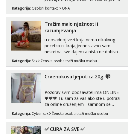
se porukom na Whatsupp, Viber ili
Kategorija:
Osobni kontakti
ONA
Telegram. +385 91 723 0045
Tražim malo nježnosti i
razumjevanja
u dosadnoj vezi koja nema nikakvog
pocetka ni kraja,jednostavno sam
nesretna. sve dajem a nista ne dobivam
za uzvrat.trazim muskarca koji ce
Kategorija:
Sex
Ženska osoba traži mušku osobu
zadovoljiti moje potrebe,ne trazim puno
samo malo njeznosti i razumjevanja.
volim njezan seks i njezne poljupce po
Crvenokosa ljepotica 20g. 🤭
tijelu koji me jako pale,obozavam kad
muskar...
Pozdrav svim obožavateljima ONLINE
🧡🧡🧡 Tu sam za vas ako ste u potrazi
za online druženjem - samnom se
možete zabaviti preko videopoziva, ili
Kategorija:
Cyber sex
Ženska osoba traži mušku osobu
ako vam nisam dovoljna radim i u paru i
trojci s kolegicama, svaka je drugačija
😉 Radim i vruća tipkanja uz slike i hot
✅ CURA ZA SVE ✅