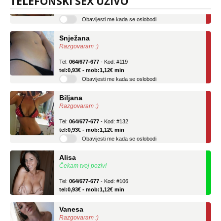
TELEFONSKI SEX UŽIVO
tel:0,93€ - mob:1,12€ min
Obavijesti me kada se oslobodi
Snježana
Razgovaram :)
Tel:
064/677-677
- Kod: #119
tel:0,93€ - mob:1,12€ min
Obavijesti me kada se oslobodi
Biljana
Razgovaram :)
Tel:
064/677-677
- Kod: #132
tel:0,93€ - mob:1,12€ min
Obavijesti me kada se oslobodi
Alisa
Čekam tvoj poziv!
Tel:
064/677-677
- Kod: #106
tel:0,93€ - mob:1,12€ min
Vanesa
Razgovaram :)