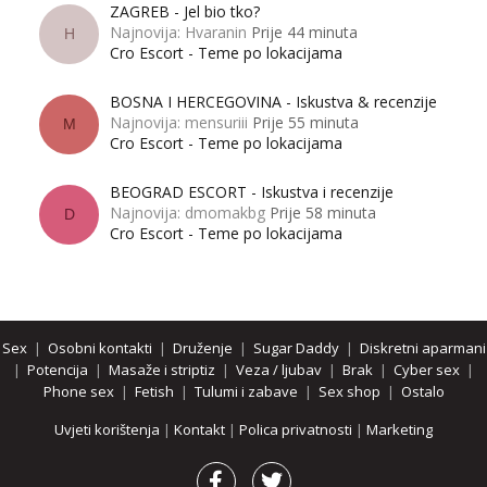
ZAGREB - Jel bio tko?
Najnovija: Hvaranin
Prije 44 minuta
H
Cro Escort - Teme po lokacijama
BOSNA I HERCEGOVINA - Iskustva & recenzije
Najnovija: mensuriii
Prije 55 minuta
M
Cro Escort - Teme po lokacijama
BEOGRAD ESCORT - Iskustva i recenzije
Najnovija: dmomakbg
Prije 58 minuta
D
Cro Escort - Teme po lokacijama
Sex
|
Osobni kontakti
|
Druženje
|
Sugar Daddy
|
Diskretni aparmani
|
Potencija
|
Masaže i striptiz
|
Veza / ljubav
|
Brak
|
Cyber sex
|
Phone sex
|
Fetish
|
Tulumi i zabave
|
Sex shop
|
Ostalo
Uvjeti korištenja
|
Kontakt
|
Polica privatnosti
|
Marketing