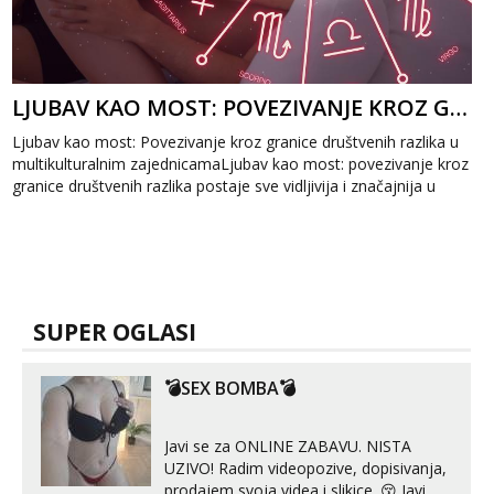
LJUBAV KAO MOST: POVEZIVANJE KROZ GRANICE DRUŠTVENIH RAZLIKA
Ljubav kao most: Povezivanje kroz granice društvenih razlika u
multikulturalnim zajednicamaLjubav kao most: povezivanje kroz
granice društvenih razlika postaje sve vidljivija i značajnija u
mul...
SUPER OGLASI
💣SEX BOMBA💣
Javi se za ONLINE ZABAVU. NISTA
UZIVO! Radim videopozive, dopisivanja,
prodajem svoja videa i slikice. 😚 Javi mi