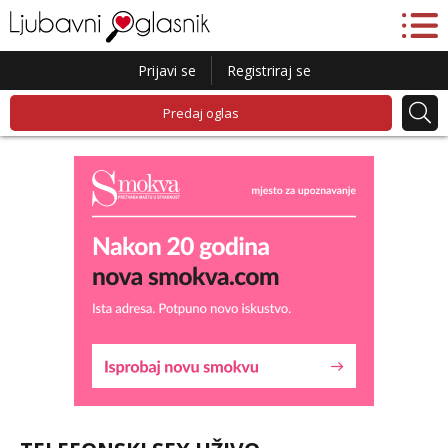
Prijavi se
Registriraj se
Predaj oglas
Maja
Razgovaram :)
Tel:
064/677-677
- Kod: #04