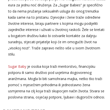
eura za jednu noć druženja. Za „Sugar Babies“ je specifično
to da nema pružanja seksualnih usluga do onog trenutka
kada same na to pristanu. Djevojke i žene traže određene
životne interese, biraju partnere s kojima mogu podijeliti
zajedničke interese i uživati u životnoj raskoši. Žele se kretati
u bogatom društvu kako bi ostvarile kontakte za daljnju
suradnju, stjecati prijatelje koji će im omogućiti život na
„visokoj nozi“. Traže zapravo nešto više u svom životnom
stilu.
Sugar Baby
je osoba koja traži mentorstvo, financijsku
potporu ili samo društvo pod uvjetima dogovorenog
aranžmana. Mogla bi biti samohrana majka, netko tko traži
pomoć s mjesečnim prihodima ili jednostavno žena
usmjerena na cilj koja traži skupocjen način života. Stvara se
poslovna strana, osjećaji potpore, ljubavi i dugoročni odnosi.