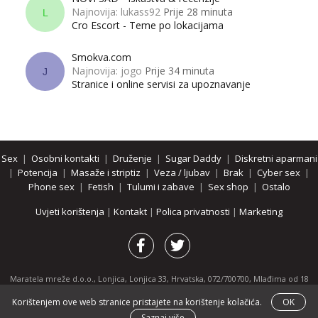
Najnovija: lukass92
Prije 28 minuta
L
Cro Escort - Teme po lokacijama
Smokva.com
Najnovija: jogo
Prije 34 minuta
J
Stranice i online servisi za upoznavanje
Sex
|
Osobni kontakti
|
Druženje
|
Sugar Daddy
|
Diskretni aparmani
|
Potencija
|
Masaže i striptiz
|
Veza / ljubav
|
Brak
|
Cyber sex
|
Phone sex
|
Fetish
|
Tulumi i zabave
|
Sex shop
|
Ostalo
Uvjeti korištenja
|
Kontakt
|
Polica privatnosti
|
Marketing
Maratela mreže d.o.o., Lonjica, Lonjica 33, Hrvatska, 072/700700, Mlađima od 18
godina zabranjeno je pregledavanje stranice i svih njenih dijelova.
Korištenjem ove web stranice pristajete na korištenje kolačića.
OK
Partnerski portali:
osobnikontakti.com
|
hotline.hr
|
ThePornDude.com
Saznaj više