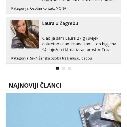
ispod i nadji me tamo, cekam te!
Kategorija:
Osobni kontakti
ONA
Laura u Zagrebu
Ciao ja sam Laura 27 g i uvijek
diskretno i namirisana sam i top higijena
😘 i nježna i klimatiziran prostor Trazim
sex za nagradu Radim klasican sex
Kategorija:
Sex
Ženska osoba traži mušku osobu
Pusenje i gutanje sperme Erotsko rublje
imam uvijek Lizati me mozes i ljubiti po
tijelu Iskljucivo neradim analni !!! I
neljubim se Wha...
NAJNOVIJI ČLANCI