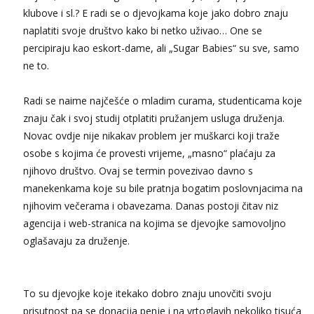
klubove i sl.? E radi se o djevojkama koje jako dobro znaju
Snježana
naplatiti svoje društvo kako bi netko uživao… One se
Razgovaram :)
percipiraju kao eskort-dame, ali „Sugar Babies“ su sve, samo
Tel:
064/677-677
- Kod: #119
ne to.
tel:0,93€ - mob:1,12€ min
Obavijesti me kada se oslobodi
Radi se naime najčešće o mladim curama, studenticama koje
Ivančica
Čekam tvoj poziv!
znaju čak i svoj studij otplatiti pružanjem usluga druženja.
Novac ovdje nije nikakav problem jer muškarci koji traže
Tel:
064/677-677
- Kod: #108
tel:0,93€ - mob:1,12€ min
osobe s kojima će provesti vrijeme, „masno“ plaćaju za
njihovo društvo. Ovaj se termin povezivao davno s
Zara
manekenkama koje su bile pratnja bogatim poslovnjacima na
Čekam tvoj poziv!
njihovim večerama i obavezama. Danas postoji čitav niz
Tel:
064/677-677
- Kod: #123
agencija i web-stranica na kojima se djevojke samovoljno
tel:0,93€ - mob:1,12€ min
oglašavaju za druženje.
Anđela
Čekam tvoj poziv!
Tel:
064/677-677
- Kod: #142
To su djevojke koje itekako dobro znaju unovčiti svoju
tel:0,93€ - mob:1,12€ min
prisutnost pa se donacija penje i na vrtoglavih nekoliko tisuća