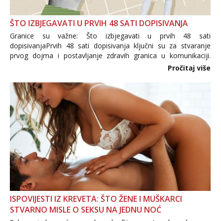
ŠTO IZBJEGAVATI U PRVIH 48 SATI DOPISIVANJA
Granice su važne: Što izbjegavati u prvih 48 sati
dopisivanjaPrvih 48 sati dopisivanja ključni su za stvaranje
prvog dojma i postavljanje zdravih granica u komunikaciji.
Važno je izbjeći prebrzo otkrivanje osobnih ili intimnih
Pročitaj više
informacija, jer nepoznata osoba još nije zaslužila to
povjerenje. Takođe...
ISPOVIJESTI IZ KREVETA: ŠTO ŽENE I MUŠKARCI
STVARNO MISLE O SEKSU NA JEDNU NOĆ