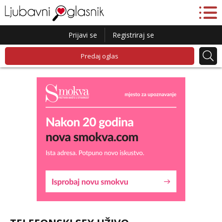
Prijavi se
Registriraj se
Predaj oglas
Liliana
Razgovaram :)
Tel:
064/677-677
- Kod: #69