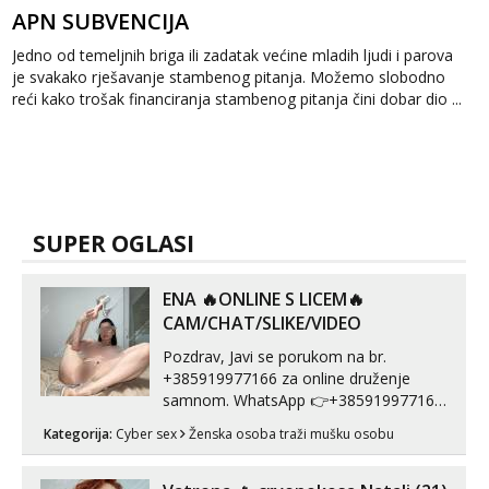
APN SUBVENCIJA
Jedno od temeljnih briga ili zadatak većine mladih ljudi i parova
je svakako rješavanje stambenog pitanja. Možemo slobodno
reći kako trošak financiranja stambenog pitanja čini dobar dio ...
SUPER OGLASI
ENA 🔥ONLINE S LICEM🔥
CAM/CHAT/SLIKE/VIDEO
Pozdrav, Javi se porukom na br.
+385919977166 za online druženje
samnom. WhatsApp 👉+385919977166
Telegram 👉@enafriedrichkis Radim
Kategorija:
Cyber sex
Ženska osoba traži mušku osobu
videopozive s licem, solo i s partnerom,
kolegicama (Tina&Natali), razne
kombinacije halteri, haljine, štikle,