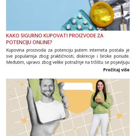
KAKO SIGURNO KUPOVATI PROIZVODE ZA
POTENCIJU ONLINE?
Kupovina proizvoda za potenciju putem interneta postala je
sve popularnija zbog praktičnosti, diskrecije i široke ponude.
Međutim, upravo zbog velike potražnje na tržištu se pojavljuju
i brojni krivotvoreni proizvodi, nepouzdane internetske
Pročitaj više
trgovine te proizvodi nepoznatog podrijetla. ...