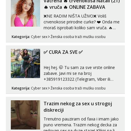
Vatrena ‎️‍🔥 crvenokosa Natali (21)
samostojeće itd. Nudim svakakva videa
‎️‍🔥 vruča‎ ️‍🔥 ONLINE ZABAVA
seksa, puš...
❌NE RADIM NIŠTA UŽIVO❌ Voliš
crvenokose prirodne curke? ❤️ Onda me
moraš isprobati koliko sam vruča.‎ ️‍🔥
MLADA vražica koja ima 100%
Kategorija:
Cyber sex
Ženska osoba traži mušku osobu
prorodne grudi, 💦 Misli su mi uvijek
prljave i u svemu vidim samo užitak. 💦
U mojoj raznolikoj ponudi možeš
✅ CURA ZA SVE ✅
pranaći nešto po svojoj mjeri. Sexi videa
s kolegica...
Hej hej. 🤭 Tu sam za sve vrste online
zabave. Javi mi se na broj
+385919123322 (Telegram, Viber ili
Whatsapp). 🤙 NE javljaj se na uzivo.
Kategorija:
Cyber sex
Ženska osoba traži mušku osobu
Hvala.
Trazim nekog za sex u strogoj
diskreciji
Trenutno pauziram od faxa i imam jako
puno vremena. Trazim nekog decka za
redovan sex na duze staze! Klikni na link