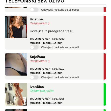
TELEFONSKI SEX UŽIVO
tel:0,93€ - mob:1,12€ min
Obavijesti me kada se oslobodi
Kristina
Razgovaram :)
Učiteljica iz predgrađa traži...
Tel:
064/677-677
- Kod: #160
tel:0,93€ - mob:1,12€ min
Obavijesti me kada se oslobodi
Snježana
Razgovaram :)
Tel:
064/677-677
- Kod: #119
tel:0,93€ - mob:1,12€ min
Obavijesti me kada se oslobodi
Ivančica
Čekam tvoj poziv!
Tel:
064/677-677
- Kod: #108
tel:0,93€ - mob:1,12€ min
Zara