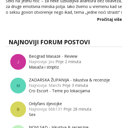
Seks na jednu noć – za neke uzbudljiva avantura bez obaveza,
za druge emotivna minska polja. Iako živimo u vremenu kad se
o seksu govori otvorenije nego ikad, tema „jedne noći strasti“ i
dalje izaziva burne rasprave. Što zapravo misle žene, a što
Pročitaj više
muškarci? Jesu...
NAJNOVIJI FORUM POSTOVI
Beograd Masaze - Review
Najnovija: Jov
Prije 2 minuta
J
Masaža i striptiz
ZADARSKA ŽUPANIJA - Iskustva & recenzije
Najnovija: Marchi
Prije 3 minuta
M
Cro Escort - Teme po lokacijama
Onlyfans djevojke
Najnovija: bbb131
Prije 28 minuta
B
Sex
NOVI SAD - Iskustva & recenzije