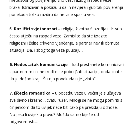
međusobnog povjerenja. Vrlo čest razlog raspada veze i
braka. Istraživanja pokazuju da ih nevjera i gubitak povjerenja
ponekada toliko razdiru da ne vide spas u vezi.
5. Različiti svjetonazori
– religija, životna filozofija i dr. vrlo
često utječu na raspad veze. Zamislite da ste izrazito
religiozni i želite crkveno vjenčanje, a partner ne? Ili obrnuta
situacija! Da, i zbog toga veze puucaju...
6. Nedostatak komunikacije
– kad prestanete komunicirati
s partnerom i ni ne trudite se poboljšati situaciju, onda znate
da je došao kraj... Šutnja ponekada nije „zlato“.
7. Iščezla romantika
– u početku veze u većini je slučajeva
sve divno i krasno, „cvatu ruže“. Mnogi se ne mogu pomiriti s
činjenicom da to uvijek neće biti tako pa prekidaju odnose.
No jesu li uvijek u pravu? Možda samo biježe od
odgovornosti....