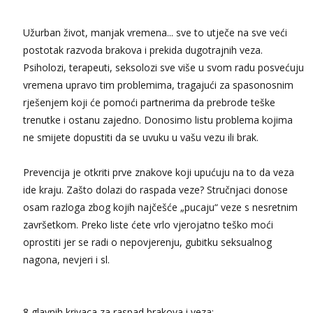
Kristina
Užurban život, manjak vremena... sve to utječe na sve veći
Čekam tvoj poziv!
postotak razvoda brakova i prekida dugotrajnih veza.
Učiteljica iz predgrađa traži...
Psiholozi, terapeuti, seksolozi sve više u svom radu posvećuju
Tel:
064/677-677
- Kod: #160
vremena upravo tim problemima, tragajući za spasonosnim
tel:0,93€ - mob:1,12€ min
rješenjem koji će pomoći partnerima da prebrode teške
Snježana
trenutke i ostanu zajedno. Donosimo listu problema kojima
Čekam tvoj poziv!
ne smijete dopustiti da se uvuku u vašu vezu ili brak.
Tel:
064/677-677
- Kod: #119
tel:0,93€ - mob:1,12€ min
Prevencija je otkriti prve znakove koji upućuju na to da veza
Vanesa
ide kraju. Zašto dolazi do raspada veze? Stručnjaci donose
Čekam tvoj poziv!
osam razloga zbog kojih najčešće „pucaju“ veze s nesretnim
Tel:
064/677-677
- Kod: #74
završetkom. Preko liste ćete vrlo vjerojatno teško moći
tel:0,93€ - mob:1,12€ min
oprostiti jer se radi o nepovjerenju, gubitku seksualnog
nagona, nevjeri i sl.
Lili
Čekam tvoj poziv!
Tel:
064/677-677
- Kod: #128
tel:0,93€ - mob:1,12€ min
8 glavnih krivaca za raspad brakova i veza: