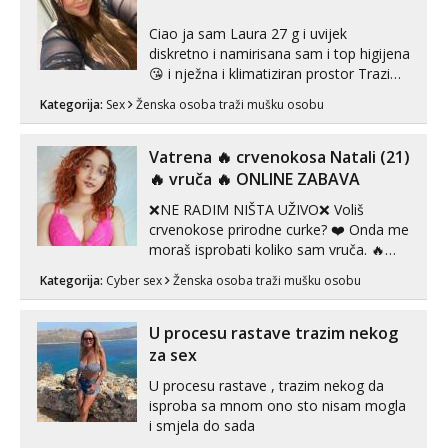
Ciao ja sam Laura 27 g i uvijek
diskretno i namirisana sam i top higijena
😘 i nježna i klimatiziran prostor Trazim
sex za nagradu Radim klasican sex
Kategorija:
Sex
Ženska osoba traži mušku osobu
Pusenje i gutanje sperme Erotsko rublje
imam uvijek Lizati me mozes i ljubiti po
tijelu Iskljucivo neradim analni !!! I
Vatrena ‎️‍🔥 crvenokosa Natali (21)
neljubim se Wha...
‎️‍🔥 vruča‎ ️‍🔥 ONLINE ZABAVA
❌NE RADIM NIŠTA UŽIVO❌ Voliš
crvenokose prirodne curke? ❤️ Onda me
moraš isprobati koliko sam vruča.‎ ️‍🔥
MLADA vražica koja ima 100%
Kategorija:
Cyber sex
Ženska osoba traži mušku osobu
prorodne grudi, 💦 Misli su mi uvijek
prljave i u svemu vidim samo užitak. 💦
U mojoj raznolikoj ponudi možeš
U procesu rastave trazim nekog
pranaći nešto po svojoj mjeri. Sexi videa
za sex
s kolegica...
U procesu rastave , trazim nekog da
isproba sa mnom ono sto nisam mogla
i smjela do sada