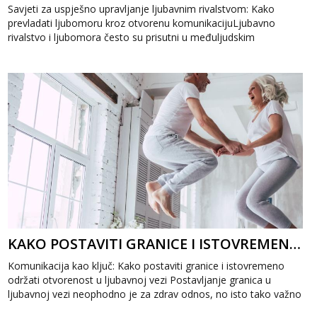
Savjeti za uspješno upravljanje ljubavnim rivalstvom: Kako
prevladati ljubomoru kroz otvorenu komunikacijuLjubavno
rivalstvo i ljubomora često su prisutni u međuljudskim
odnosima, ali uz prave savjete...
KAKO POSTAVITI GRANICE I ISTOVREMENO ODRŽATI OTVORENOST U LJUBAVNOJ VEZI
Komunikacija kao ključ: Kako postaviti granice i istovremeno
održati otvorenost u ljubavnoj vezi Postavljanje granica u
ljubavnoj vezi neophodno je za zdrav odnos, no isto tako važno
je očuvati otvor...