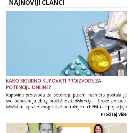
NAJNOVIJI ČLANCI
KAKO SIGURNO KUPOVATI PROIZVODE ZA
POTENCIJU ONLINE?
Kupovina proizvoda za potenciju putem interneta postala je
sve popularnija zbog praktičnosti, diskrecije i široke ponude.
Međutim, upravo zbog velike potražnje na tržištu se pojavljuju
i brojni krivotvoreni proizvodi, nepouzdane internetske
Pročitaj više
trgovine te proizvodi nepoznatog podrijetla. ...