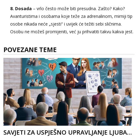
8. Dosada
– vrlo često može biti presudna. Zašto? Kako?
Avanturistima i osobama koje teže za adrenalinom, mirniji tip
osobe nikada neće „sjesti“ i uvijek će težiti sebi sličnima.
Osobu ne možeš promijeniti, već ju prihvatiti takvu kakva jest.
POVEZANE TEME
SAVJETI ZA USPJEŠNO UPRAVLJANJE LJUBAVNIM RIVALSTVOM: KAKO PREVLADATI LJUBOMORU