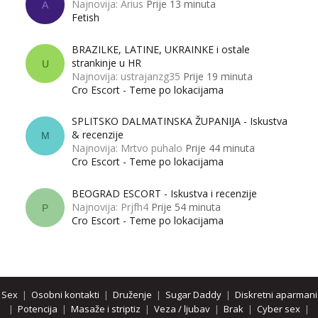
Najnovija: Arius
Prije 13 minuta
A
Fetish
BRAZILKE, LATINE, UKRAINKE i ostale
strankinje u HR
U
Najnovija: ustrajanzg35
Prije 19 minuta
Cro Escort - Teme po lokacijama
SPLITSKO DALMATINSKA ŽUPANIJA - Iskustva
& recenzije
M
Najnovija: Mrtvo puhalo
Prije 44 minuta
Cro Escort - Teme po lokacijama
BEOGRAD ESCORT - Iskustva i recenzije
Najnovija: Prjfh4
Prije 54 minuta
P
Cro Escort - Teme po lokacijama
Sex
|
Osobni kontakti
|
Druženje
|
Sugar Daddy
|
Diskretni aparmani
|
Potencija
|
Masaže i striptiz
|
Veza / ljubav
|
Brak
|
Cyber sex
|