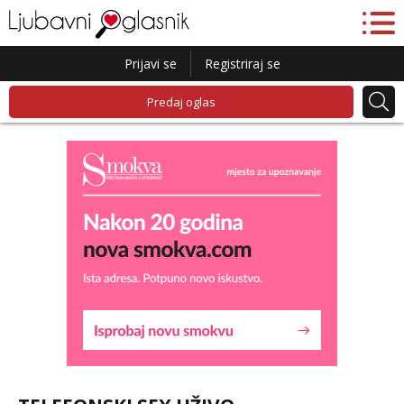
Prijavi se
Registriraj se
Predaj oglas
Maja
Čekam tvoj poziv!
Tel:
064/677-677
- Kod: #04