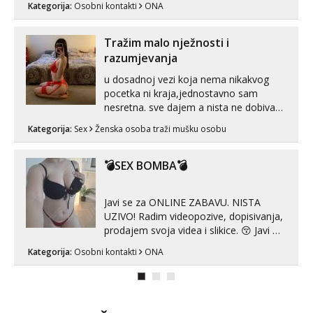
Kategorija:
Osobni kontakti
ONA
Tražim malo nježnosti i
razumjevanja
u dosadnoj vezi koja nema nikakvog
pocetka ni kraja,jednostavno sam
nesretna. sve dajem a nista ne dobivam
za uzvrat.trazim muskarca koji ce
Kategorija:
Sex
Ženska osoba traži mušku osobu
zadovoljiti moje potrebe,ne trazim puno
samo malo njeznosti i razumjevanja.
volim njezan seks i njezne poljupce po
💣SEX BOMBA💣
tijelu koji me jako pale,obozavam kad
muskar...
Javi se za ONLINE ZABAVU. NISTA
UZIVO! Radim videopozive, dopisivanja,
prodajem svoja videa i slikice. 😚 Javi mi
se porukom na Whatsupp, Viber ili
Kategorija:
Osobni kontakti
ONA
Telegram. +385 91 723 0045