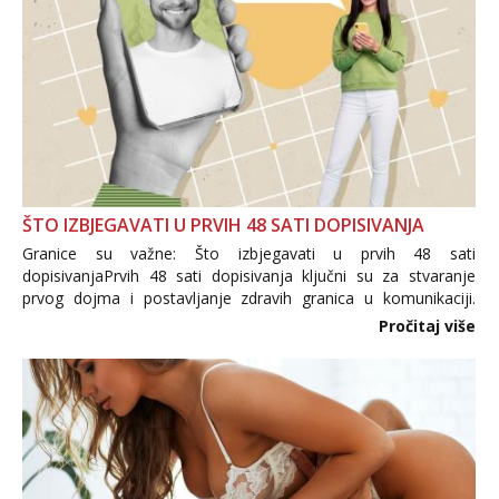
ŠTO IZBJEGAVATI U PRVIH 48 SATI DOPISIVANJA
Granice su važne: Što izbjegavati u prvih 48 sati
dopisivanjaPrvih 48 sati dopisivanja ključni su za stvaranje
prvog dojma i postavljanje zdravih granica u komunikaciji.
Važno je izbjeći prebrzo otkrivanje osobnih ili intimnih
Pročitaj više
informacija, jer nepoznata osoba još nije zaslužila to
povjerenje. Takođe...