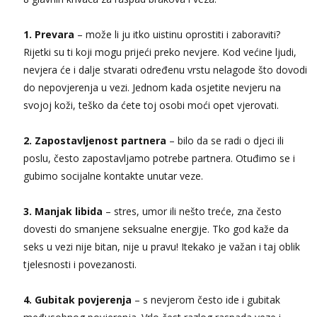
Ivančica
1. Prevara
– može li ju itko uistinu oprostiti i zaboraviti?
Čekam tvoj poziv!
Rijetki su ti koji mogu prijeći preko nevjere. Kod većine ljudi,
Tel:
064/677-677
- Kod: #108
nevjera će i dalje stvarati određenu vrstu nelagode što dovodi
tel:0,93€ - mob:1,12€ min
do nepovjerenja u vezi. Jednom kada osjetite nevjeru na
Zara
svojoj koži, teško da ćete toj osobi moći opet vjerovati.
Razgovaram :)
Tel:
064/677-677
- Kod: #123
2. Zapostavljenost partnera
– bilo da se radi o djeci ili
tel:0,93€ - mob:1,12€ min
Obavijesti me kada se oslobodi
poslu, često zapostavljamo potrebe partnera. Otuđimo se i
gubimo socijalne kontakte unutar veze.
Anđela
Čekam tvoj poziv!
3. Manjak libida
– stres, umor ili nešto treće, zna često
Tel:
064/677-677
- Kod: #142
dovesti do smanjene seksualne energije. Tko god kaže da
tel:0,93€ - mob:1,12€ min
seks u vezi nije bitan, nije u pravu! Itekako je važan i taj oblik
tjelesnosti i povezanosti.
4. Gubitak povjerenja
– s nevjerom često ide i gubitak