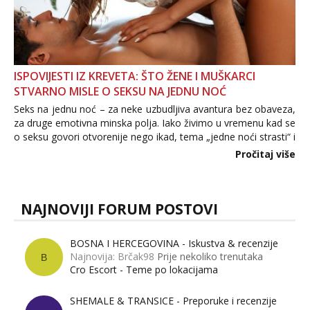
ISPOVIJESTI IZ KREVETA: ŠTO ŽENE I MUŠKARCI
STVARNO MISLE O SEKSU NA JEDNU NOĆ
Seks na jednu noć – za neke uzbudljiva avantura bez obaveza,
za druge emotivna minska polja. Iako živimo u vremenu kad se
o seksu govori otvorenije nego ikad, tema „jedne noći strasti“ i
dalje izaziva burne rasprave. Što zapravo misle žene, a što
Pročitaj više
muškarci? Jesu...
NAJNOVIJI FORUM POSTOVI
BOSNA I HERCEGOVINA - Iskustva & recenzije
Najnovija: Brčak98
Prije nekoliko trenutaka
B
Cro Escort - Teme po lokacijama
SHEMALE & TRANSICE - Preporuke i recenzije