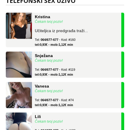
TELEFONSKI SEX UŽIVO
tel:0,93€ - mob:1,12€ min
Kristina
Čekam tvoj poziv!
Učiteljica iz predgrađa traži...
Tel:
064/677-677
- Kod: #160
tel:0,93€ - mob:1,12€ min
Snježana
Čekam tvoj poziv!
Tel:
064/677-677
- Kod: #119
tel:0,93€ - mob:1,12€ min
Vanesa
Čekam tvoj poziv!
Tel:
064/677-677
- Kod: #74
tel:0,93€ - mob:1,12€ min
Lili
Čekam tvoj poziv!
Tel:
064/677-677
- Kod: #128