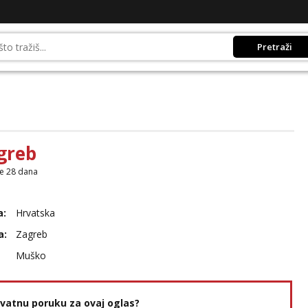
Pretraži
greb
je 28 dana
a:
Hrvatska
a:
Zagreb
Muško
rivatnu poruku za ovaj oglas?