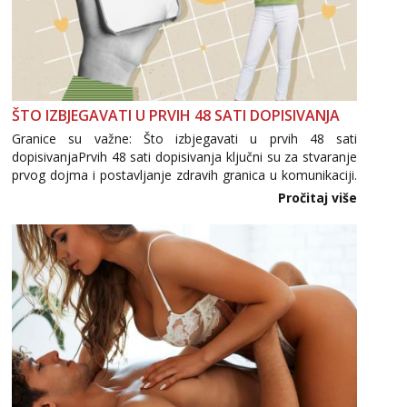
ŠTO IZBJEGAVATI U PRVIH 48 SATI DOPISIVANJA
Granice su važne: Što izbjegavati u prvih 48 sati
dopisivanjaPrvih 48 sati dopisivanja ključni su za stvaranje
prvog dojma i postavljanje zdravih granica u komunikaciji.
Važno je izbjeći prebrzo otkrivanje osobnih ili intimnih
Pročitaj više
informacija, jer nepoznata osoba još nije zaslužila to
povjerenje. Takođe...