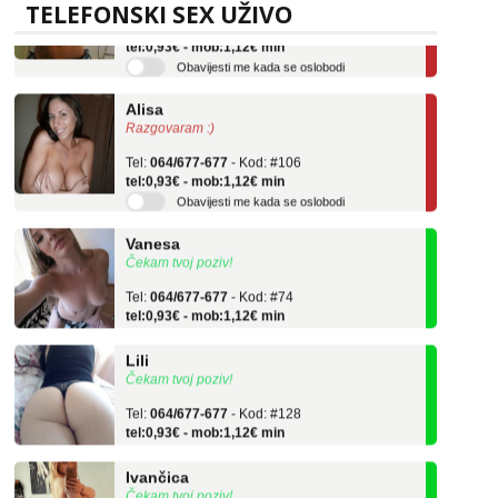
TELEFONSKI SEX UŽIVO
Tel:
064/677-677
- Kod: #132
tel:0,93€ - mob:1,12€ min
Obavijesti me kada se oslobodi
Alisa
Razgovaram :)
Tel:
064/677-677
- Kod: #106
tel:0,93€ - mob:1,12€ min
Obavijesti me kada se oslobodi
Vanesa
Čekam tvoj poziv!
Tel:
064/677-677
- Kod: #74
tel:0,93€ - mob:1,12€ min
Lili
Čekam tvoj poziv!
Tel:
064/677-677
- Kod: #128
tel:0,93€ - mob:1,12€ min
Ivančica
Čekam tvoj poziv!