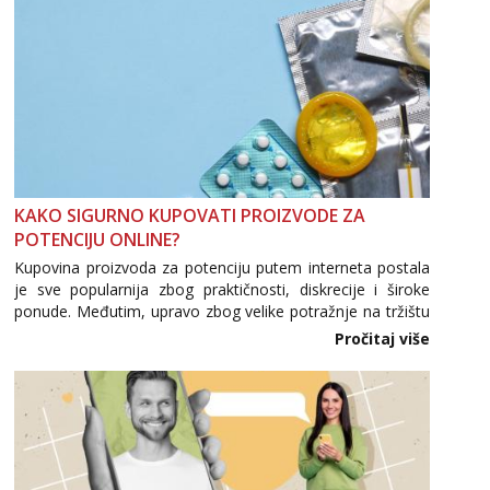
KAKO SIGURNO KUPOVATI PROIZVODE ZA
POTENCIJU ONLINE?
Kupovina proizvoda za potenciju putem interneta postala
je sve popularnija zbog praktičnosti, diskrecije i široke
ponude. Međutim, upravo zbog velike potražnje na tržištu
se pojavljuju i brojni krivotvoreni proizvodi, nepouzdane
Pročitaj više
internetske trgovine te proizvodi nepoznatog podrijetla. ...