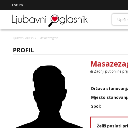
Forum
Ljubavni oglasnik
| Masazezagreb
PROFIL
Masazeza
Zadnji put online pri
Država stanovanj
Mjesto stanovanj
Spol:
Želiš poslati p