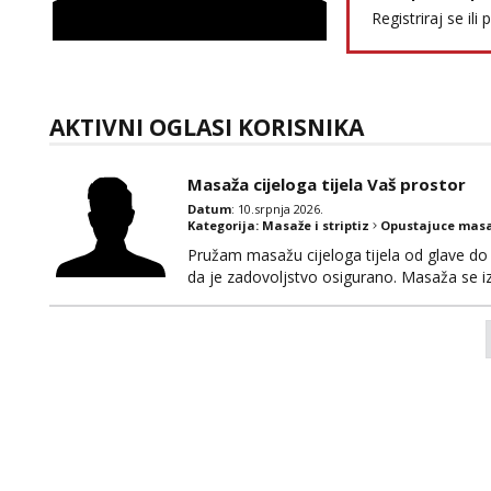
Registriraj se ili 
AKTIVNI OGLASI KORISNIKA
Masaža cijeloga tijela Vaš prostor
Datum
: 10.srpnja 2026.
Kategorija:
Masaže i striptiz
Opustajuce masa
Pružam masažu cijeloga tijela od glave d
da je zadovoljstvo osigurano. Masaža se i
samo da imate osiguran prostor,da se opus
NEDJELJOM NE RADIM.Javite se na whatssup 