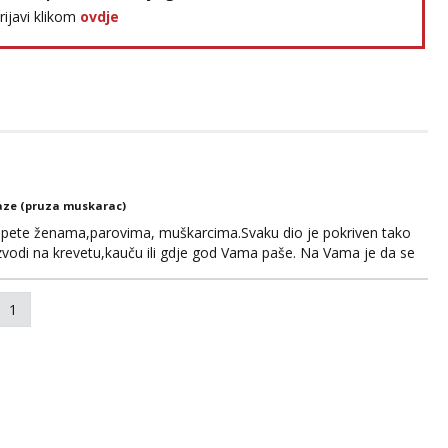
prijavi klikom
ovdje
ze (pruza muskarac)
o pete ženama,parovima, muškarcima.Svaku dio je pokriven tako
zvodi na krevetu,kauču ili gdje god Vama paše. Na Vama je da se
tite i uživate. Opis:Smeđa kosa ,zelene oči,175 cm,75 kg.
za dogovor do 20h.Poslije se ne javljam.Hvala Sl...
1