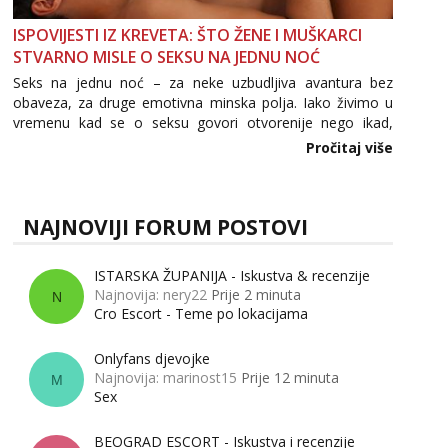
ISPOVIJESTI IZ KREVETA: ŠTO ŽENE I MUŠKARCI
STVARNO MISLE O SEKSU NA JEDNU NOĆ
Seks na jednu noć – za neke uzbudljiva avantura bez
obaveza, za druge emotivna minska polja. Iako živimo u
vremenu kad se o seksu govori otvorenije nego ikad,
tema „jedne noći strasti“ i dalje izaziva burne rasprave. Što
Pročitaj više
zapravo misle žene, a što muškarci? Jesu...
NAJNOVIJI FORUM POSTOVI
ISTARSKA ŽUPANIJA - Iskustva & recenzije
Najnovija: nery22
Prije 2 minuta
N
Cro Escort - Teme po lokacijama
Onlyfans djevojke
Najnovija: marinost15
Prije 12 minuta
M
Sex
BEOGRAD ESCORT - Iskustva i recenzije