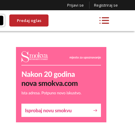
Prijavi se
Registriraj se
Predaj oglas
Biljana
Razgovaram :)