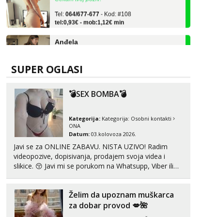
Tel:
064/677-677
- Kod: #108
tel:0,93€ - mob:1,12€ min
Anđela
Čekam tvoj poziv!
Tel:
064/677-677
- Kod: #142
tel:0,93€ - mob:1,12€ min
SUPER OGLASI
Mira
Čekam tvoj poziv!
💣SEX BOMBA💣
Tel:
064/677-677
- Kod: #72
tel:0,93€ - mob:1,12€ min
Kategorija:
Kategorija:
Osobni kontakti
ONA
Datum:
03.kolovoza 2026.
Biljana
Razgovaram :)
Javi se za ONLINE ZABAVU. NISTA UZIVO! Radim
videopozive, dopisivanja, prodajem svoja videa i
Tel:
064/677-677
- Kod: #132
slikice. 😚 Javi mi se porukom na Whatsupp, Viber ili
tel:0,93€ - mob:1,12€ min
Telegram. +385 91 723 0045
Obavijesti me kada se oslobodi
Alisa
Želim da upoznam muškarca
Razgovaram :)
za dobar provod 💋🌺
Tel:
064/677-677
- Kod: #106