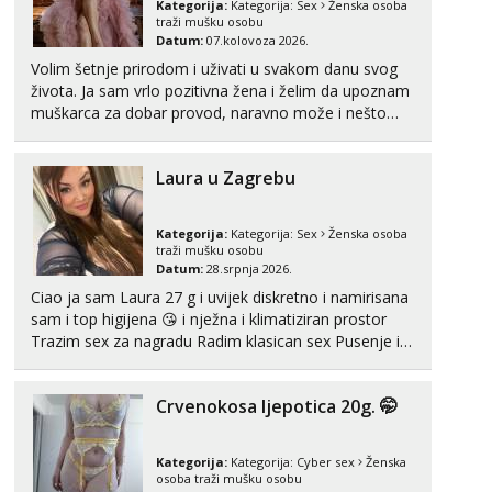
Kategorija:
Kategorija:
Sex
Ženska osoba
tel:0,93€ - mob:1,12€ min
traži mušku osobu
Obavijesti me kada se oslobodi
Datum:
07.kolovoza 2026.
Volim šetnje prirodom i uživati u svakom danu svog
Vanesa
života. Ja sam vrlo pozitivna žena i želim da upoznam
Čekam tvoj poziv!
muškarca za dobar provod, naravno može i nešto
Tel:
064/677-677
- Kod: #74
više.💋🌺 Klikni na link ispod i nadji me tamo, cekam
tel:0,93€ - mob:1,12€ min
te!
Laura u Zagrebu
Lili
Čekam tvoj poziv!
Kategorija:
Kategorija:
Sex
Ženska osoba
Tel:
064/677-677
- Kod: #128
traži mušku osobu
tel:0,93€ - mob:1,12€ min
Datum:
28.srpnja 2026.
Ciao ja sam Laura 27 g i uvijek diskretno i namirisana
Ivančica
sam i top higijena 😘 i nježna i klimatiziran prostor
Čekam tvoj poziv!
Trazim sex za nagradu Radim klasican sex Pusenje i
gutanje sperme Erotsko rublje imam uvijek Lizati me
Tel:
064/677-677
- Kod: #108
tel:0,93€ - mob:1,12€ min
mozes i ljubiti po tijelu Iskljucivo neradim analni !!! I
Crvenokosa ljepotica 20g. 🤭
neljubim se Wha...
Anđela
Čekam tvoj poziv!
Kategorija:
Kategorija:
Cyber sex
Ženska
Tel:
064/677-677
- Kod: #142
osoba traži mušku osobu