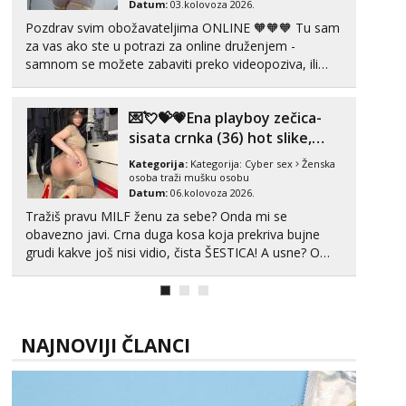
tel:0,93€ - mob:1,12€ min
Datum:
03.kolovoza 2026.
Pozdrav svim obožavateljima ONLINE 🧡🧡🧡 Tu sam
Mira
za vas ako ste u potrazi za online druženjem -
Čekam tvoj poziv!
samnom se možete zabaviti preko videopoziva, ili
ako vam nisam dovoljna radim i u paru i trojci s
Tel:
064/677-677
- Kod: #72
kolegicama, svaka je drugačija 😉 Radim i vruća
tel:0,93€ - mob:1,12€ min
💌💘💝💗Ena playboy zečica-
tipkanja uz slike i hot line pozive. Za vas sam
pripremila ...
sisata crnka (36) hot slike,
videa i c2c💗
Kategorija:
Kategorija:
Cyber sex
Ženska
osoba traži mušku osobu
Datum:
06.kolovoza 2026.
Tražiš pravu MILF ženu za sebe? Onda mi se
obavezno javi. Crna duga kosa koja prekriva bujne
grudi kakve još nisi vidio, čista ŠESTICA! A usne? O
usnama bolje da ni ne pričam. Prave pune usne koje
će ti se urezati u pamćenje, jer vjeruj mi, takve još
nisi vidio. Uvijek sam spremna za ONLOINE zabavu...
NAJNOVIJI ČLANCI