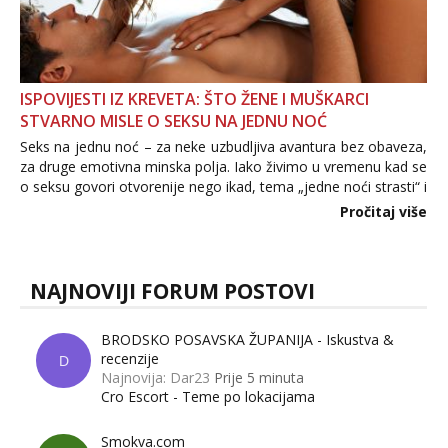
ISPOVIJESTI IZ KREVETA: ŠTO ŽENE I MUŠKARCI
STVARNO MISLE O SEKSU NA JEDNU NOĆ
Seks na jednu noć – za neke uzbudljiva avantura bez obaveza,
za druge emotivna minska polja. Iako živimo u vremenu kad se
o seksu govori otvorenije nego ikad, tema „jedne noći strasti“ i
dalje izaziva burne rasprave. Što zapravo misle žene, a što
Pročitaj više
muškarci? Jesu...
NAJNOVIJI FORUM POSTOVI
BRODSKO POSAVSKA ŽUPANIJA - Iskustva &
recenzije
D
Najnovija: Dar23
Prije 5 minuta
Cro Escort - Teme po lokacijama
Smokva.com