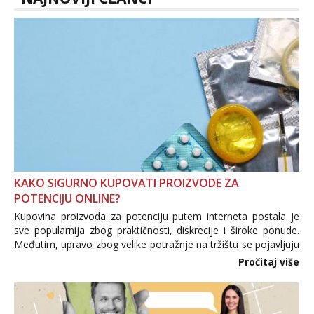
KAKO SIGURNO KUPOVATI PROIZVODE ZA
POTENCIJU ONLINE?
Kupovina proizvoda za potenciju putem interneta postala je
sve popularnija zbog praktičnosti, diskrecije i široke ponude.
Međutim, upravo zbog velike potražnje na tržištu se pojavljuju
i brojni krivotvoreni proizvodi, nepouzdane internetske
Pročitaj više
trgovine te proizvodi nepoznatog podrijetla. ...