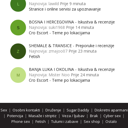
Najnovija: lawild
Prije 9 minuta
L
Stranice i online servisi za upoznavanje
BOSNA I HERCEGOVINA - Iskustva & recenzije
Najnovija: suki1968
Prije 14 minuta
S
Cro Escort - Teme po lokacijama
SHEMALE & TRANSICE - Preporuke i recenzije
Najnovija: zmajoo07
Prije 23 minuta
Z
Fetish
BANJA LUKA I OKOLINA - Iskustva & recenzije
Najnovija: Mister Noo
Prije 24 minuta
M
Cro Escort - Teme po lokacijama
Sex
|
Osobni kontakti
|
Druženje
|
Sugar Daddy
|
Diskretni aparmani
|
Potencija
|
Masaže i striptiz
|
Veza / ljubav
|
Brak
|
Cyber sex
|
Phone sex
|
Fetish
|
Tulumi i zabave
|
Sex shop
|
Ostalo