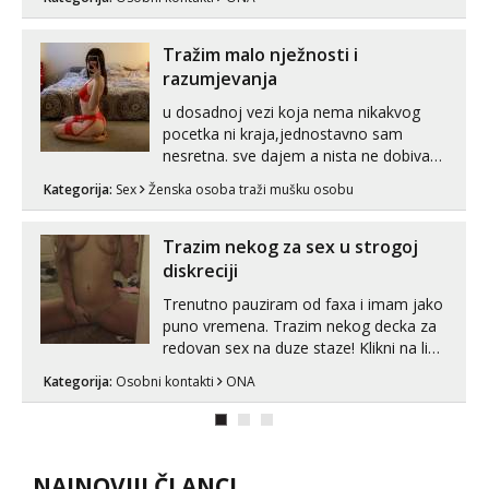
Tražim malo nježnosti i
razumjevanja
u dosadnoj vezi koja nema nikakvog
pocetka ni kraja,jednostavno sam
nesretna. sve dajem a nista ne dobivam
za uzvrat.trazim muskarca koji ce
Kategorija:
Sex
Ženska osoba traži mušku osobu
zadovoljiti moje potrebe,ne trazim puno
samo malo njeznosti i razumjevanja.
volim njezan seks i njezne poljupce po
Trazim nekog za sex u strogoj
tijelu koji me jako pale,obozavam kad
diskreciji
muskar...
Trenutno pauziram od faxa i imam jako
puno vremena. Trazim nekog decka za
redovan sex na duze staze! Klikni na link
ispod i nadji me tamo, cekam te!
Kategorija:
Osobni kontakti
ONA
NAJNOVIJI ČLANCI