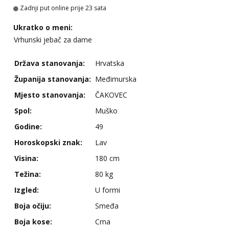
Tel:
064/677-677
- Kod: #69
Zadnji put online prije 23 sata
tel:0,93€ - mob:1,12€ min
Ukratko o meni:
Kristina
Vrhunski jebač za dame
Razgovaram :)
Učiteljica iz predgrađa traži...
Država stanovanja:
Hrvatska
Tel:
064/677-677
- Kod: #160
Županija stanovanja:
Međimurska
tel:0,93€ - mob:1,12€ min
Obavijesti me kada se oslobodi
Mjesto stanovanja:
ČAKOVEC
Spol:
Muško
Margareta
Razgovaram :)
Godine:
49
Tel:
064/677-677
- Kod: #121
Horoskopski znak:
Lav
tel:0,93€ - mob:1,12€ min
Obavijesti me kada se oslobodi
Visina:
180 cm
Vanesa
Težina:
80 kg
Čekam tvoj poziv!
Izgled:
U formi
Tel:
064/677-677
- Kod: #74
Boja očiju:
Smeđa
tel:0,93€ - mob:1,12€ min
Boja kose:
Crna
Lili