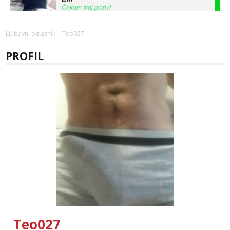
Čekam tvoj poziv!
Tel:
064/677-677
- Kod: #128
tel:0,93€ - mob:1,12€ min
Ljubavni oglasnik
| Teo027
Ivančica
PROFIL
Čekam tvoj poziv!
Tel:
064/677-677
- Kod: #108
tel:0,93€ - mob:1,12€ min
Zara
Čekam tvoj poziv!
Tel:
064/677-677
- Kod: #123
tel:0,93€ - mob:1,12€ min
Anđela
Čekam tvoj poziv!
Tel:
064/677-677
- Kod: #142
tel:0,93€ - mob:1,12€ min
Liliana
Čekam tvoj poziv!
Teo027