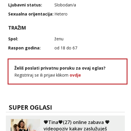
Čekam tvoj poziv!
Ljubavni status:
Slobodan/a
Tel:
064/677-677
- Kod: #128
Sexualna orijentacija:
Hetero
tel:0,93€ - mob:1,12€ min
TRAŽIM
Ivančica
Čekam tvoj poziv!
Spol:
ženu
Tel:
064/677-677
- Kod: #108
Raspon godina:
od 18 do 67
tel:0,93€ - mob:1,12€ min
Zara
Čekam tvoj poziv!
Želiš poslati privatnu poruku za ovaj oglas?
Tel:
064/677-677
- Kod: #123
Registriraj se ili prijavi klikom
ovdje
tel:0,93€ - mob:1,12€ min
Anđela
Čekam tvoj poziv!
Tel:
064/677-677
- Kod: #142
SUPER OGLASI
tel:0,93€ - mob:1,12€ min
💗Tina💗(27) online zabava 💗
videopoziv kakav zaslužuješ