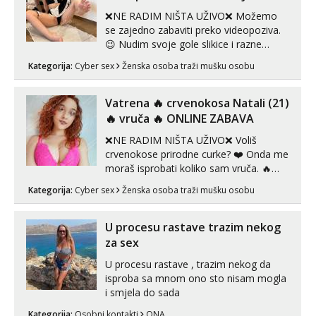
❌NE RADIM NIŠTA UŽIVO❌ Možemo
se zajedno zabaviti preko videopoziva.
😉 Nudim svoje gole slikice i razne
videouradke. 🤩 Za online zabavu pošalji
Kategorija:
Cyber sex
Ženska osoba traži mušku osobu
poruku na Whatsapp, Telegram ili Viber.
😎 +385 91 912 3322 Za provjeru moje
autentičnosti možeš me vidjeti na
Vatrena ‎️‍🔥 crvenokosa Natali (21)
videopozivu. 😉 S vama sam vec 5 ...
‎️‍🔥 vruča‎ ️‍🔥 ONLINE ZABAVA
❌NE RADIM NIŠTA UŽIVO❌ Voliš
crvenokose prirodne curke? ❤️ Onda me
moraš isprobati koliko sam vruča.‎ ️‍🔥
MLADA vražica koja ima 100%
Kategorija:
Cyber sex
Ženska osoba traži mušku osobu
prorodne grudi, 💦 Misli su mi uvijek
prljave i u svemu vidim samo užitak. 💦
U mojoj raznolikoj ponudi možeš
U procesu rastave trazim nekog
pranaći nešto po svojoj mjeri. Sexi videa
za sex
s kolegica...
U procesu rastave , trazim nekog da
isproba sa mnom ono sto nisam mogla
i smjela do sada
Kategorija:
Osobni kontakti
ONA