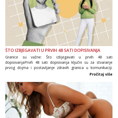
ŠTO IZBJEGAVATI U PRVIH 48 SATI DOPISIVANJA
Granice su važne: Što izbjegavati u prvih 48 sati
dopisivanjaPrvih 48 sati dopisivanja ključni su za stvaranje
prvog dojma i postavljanje zdravih granica u komunikaciji.
Važno je izbjeći prebrzo otkrivanje osobnih ili intimnih
Pročitaj više
informacija, jer nepoznata osoba još nije zaslužila to
povjerenje. Takođe...