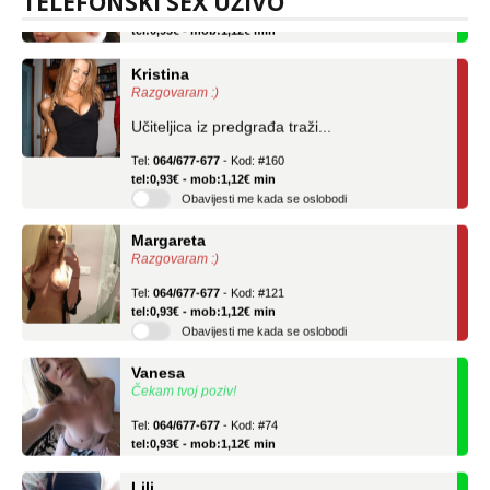
TELEFONSKI SEX UŽIVO
Tel:
064/677-677
- Kod: #69
tel:0,93€ - mob:1,12€ min
Kristina
Razgovaram :)
Učiteljica iz predgrađa traži...
Tel:
064/677-677
- Kod: #160
tel:0,93€ - mob:1,12€ min
Obavijesti me kada se oslobodi
Margareta
Razgovaram :)
Tel:
064/677-677
- Kod: #121
tel:0,93€ - mob:1,12€ min
Obavijesti me kada se oslobodi
Vanesa
Čekam tvoj poziv!
Tel:
064/677-677
- Kod: #74
tel:0,93€ - mob:1,12€ min
Lili