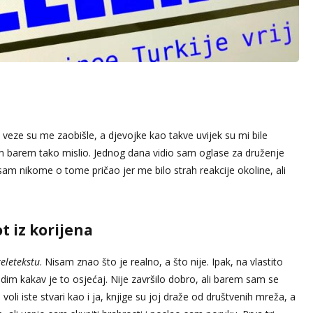
 veze su me zaobišle, a djevojke kao takve uvijek su mi bile
am barem tako mislio. Jednog dana vidio sam oglase za druženje
sam nikome o tome pričao jer me bilo strah reakcije okoline, ali
t iz korijena
teletekstu
. Nisam znao što je realno, a što nije. Ipak, na vlastito
dim kakav je to osjećaj. Nije završilo dobro, ali barem sam se
li iste stvari kao i ja, knjige su joj draže od društvenih mreža, a