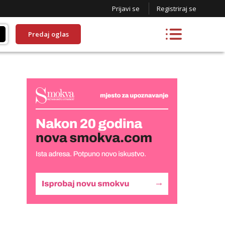
Prijavi se
Registriraj se
Predaj oglas
Liliana
Čekam tvoj poziv!