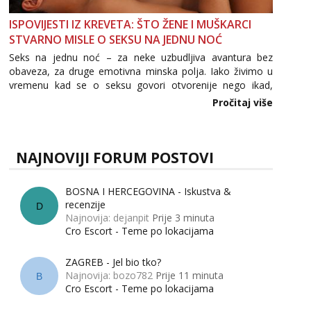
ISPOVIJESTI IZ KREVETA: ŠTO ŽENE I MUŠKARCI
STVARNO MISLE O SEKSU NA JEDNU NOĆ
Seks na jednu noć – za neke uzbudljiva avantura bez
obaveza, za druge emotivna minska polja. Iako živimo u
vremenu kad se o seksu govori otvorenije nego ikad,
tema „jedne noći strasti“ i dalje izaziva burne rasprave. Što
Pročitaj više
zapravo misle žene, a što muškarci? Jesu...
NAJNOVIJI FORUM POSTOVI
BOSNA I HERCEGOVINA - Iskustva &
recenzije
D
Najnovija: dejanpit
Prije 3 minuta
Cro Escort - Teme po lokacijama
ZAGREB - Jel bio tko?
Najnovija: bozo782
Prije 11 minuta
B
Cro Escort - Teme po lokacijama