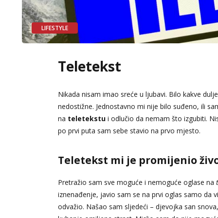
LIFESTYLE
Teletekst
Nikada nisam imao sreće u ljubavi. Bilo kakve dulje
nedostižne. Jednostavno mi nije bilo suđeno, ili s
na
teletekstu
i odlučio da nemam što izgubiti. Ni
po prvi puta sam sebe stavio na prvo mjesto.
Teletekst mi je promijenio živo
Pretražio sam sve moguće i nemoguće oglase na
iznenađenje, javio sam se na prvi oglas samo da vi
odvažio. Našao sam sljedeći – djevojka san snova, vo