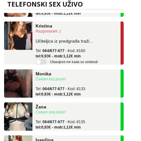
Tel:
064/677-677
- Kod: #69
TELEFONSKI SEX UŽIVO
tel:0,93€ - mob:1,12€ min
Kristina
Razgovaram :)
Učiteljica iz predgrađa traži...
Tel:
064/677-677
- Kod: #160
tel:0,93€ - mob:1,12€ min
Obavijesti me kada se oslobodi
Monika
Čekam tvoj poziv!
Tel:
064/677-677
- Kod: #133
tel:0,93€ - mob:1,12€ min
Žana
Čekam tvoj poziv!
Tel:
064/677-677
- Kod: #135
tel:0,93€ - mob:1,12€ min
Ivančica
Čekam tvoj poziv!