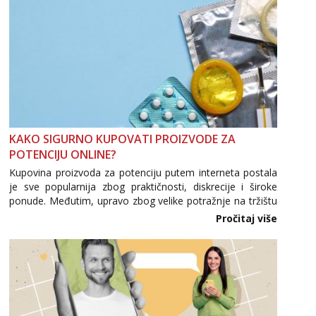
KAKO SIGURNO KUPOVATI PROIZVODE ZA
POTENCIJU ONLINE?
Kupovina proizvoda za potenciju putem interneta postala
je sve popularnija zbog praktičnosti, diskrecije i široke
ponude. Međutim, upravo zbog velike potražnje na tržištu
se pojavljuju i brojni krivotvoreni proizvodi, nepouzdane
Pročitaj više
internetske trgovine te proizvodi nepoznatog podrijetla. ...