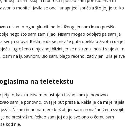
 ali uspio sam skupiti hrabrosti i poslao sam poruku. Prva tri
vonio mobitel. Javila se ona i unaprijed ispričala što joj je toliko
avno nisam mogao glumiti nedostižnog jer sam imao previše
je bolje nego što sam zamišljao. Nisam mogao odoljeti pa sam je
 svojih snova. Rekla je da se previše puta opekla u životu i da je
ćali ugroženo u njezinoj blizini jer se nisu znali nositi s njezinim
, osim na ljubavnom. Bio sam, blago rečeno, zadivljen. Bila je sve
 oglasima na teletekstu
n prije otkazala. Nisam odustajao i zvao sam je ponovno.
ao sam je ponovno, ovaj je put pristala. Rekla je da mi je htjela
ježali. Nisam imao namjere bježati jer sam pronašao ženu svojih
a je ne prestrašim. Rekao sam joj da je sve ono o čemu sam
se kod nje.