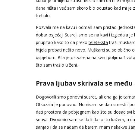
kuhanje omiljena strast. Mislio sam da nije moguće,
dana ništa i već sam skoro bio odustao kad mi je zaz
trebalo.
Pozvala me na kavu i odmah sam pristao. Jednost
dobar osjećaj. Susreli smo se na kavi i izgledala 
priupitao kako to da preko
teleteksta
traži muškarca
htjela probati nešto novo. Muškarci su se obično osje
uspjehom. Bila je ostvarena na svim poljima života
što sam tražio u ženi.
Prava ljubav skrivala se među
Dogovorili smo ponovni susret, ali ona ga je tama
Otkazala je ponovno. No nisam se dao smesti i pozv
dati prostora da pobjegnem kao što su dosad svi b
snova. Dvoumio sam se da li da joj to kažem, a d
sanjao i da se nadam da barem imam nekakve šan