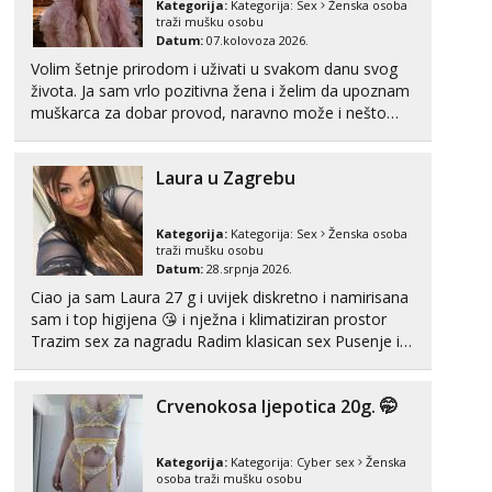
Kategorija:
Kategorija:
Sex
Ženska osoba
traži mušku osobu
Tel:
064/677-677
- Kod: #160
Datum:
07.kolovoza 2026.
tel:0,93€ - mob:1,12€ min
Obavijesti me kada se oslobodi
Volim šetnje prirodom i uživati u svakom danu svog
života. Ja sam vrlo pozitivna žena i želim da upoznam
Monika
muškarca za dobar provod, naravno može i nešto
Čekam tvoj poziv!
više.💋🌺 Klikni na link ispod i nadji me tamo, cekam
te!
Tel:
064/677-677
- Kod: #133
Laura u Zagrebu
tel:0,93€ - mob:1,12€ min
Žana
Kategorija:
Kategorija:
Sex
Ženska osoba
Čekam tvoj poziv!
traži mušku osobu
Datum:
28.srpnja 2026.
Tel:
064/677-677
- Kod: #135
tel:0,93€ - mob:1,12€ min
Ciao ja sam Laura 27 g i uvijek diskretno i namirisana
sam i top higijena 😘 i nježna i klimatiziran prostor
Ivančica
Trazim sex za nagradu Radim klasican sex Pusenje i
Čekam tvoj poziv!
gutanje sperme Erotsko rublje imam uvijek Lizati me
mozes i ljubiti po tijelu Iskljucivo neradim analni !!! I
Tel:
064/677-677
- Kod: #108
Crvenokosa ljepotica 20g. 🤭
neljubim se Wha...
tel:0,93€ - mob:1,12€ min
Zara
Kategorija:
Kategorija:
Cyber sex
Ženska
Čekam tvoj poziv!
osoba traži mušku osobu