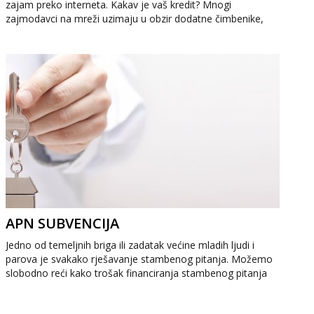
zajam preko interneta. Kakav je vaš kredit? Mnogi
zajmodavci na mreži uzimaju u obzir dodatne čimbenike,
poput povijesti vaše...
APN SUBVENCIJA
Jedno od temeljnih briga ili zadatak većine mladih ljudi i
parova je svakako rješavanje stambenog pitanja. Možemo
slobodno reći kako trošak financiranja stambenog pitanja
čini dobar dio ...