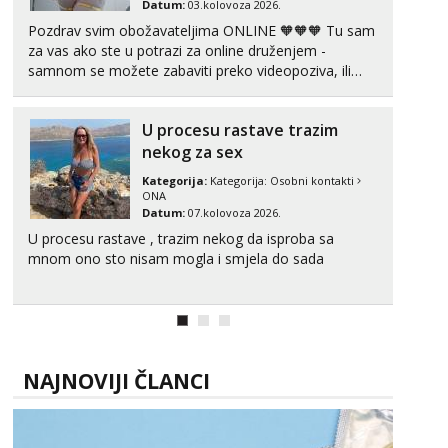
Datum:
03.kolovoza 2026.
Tel:
064/677-677
- Kod: #123
Pozdrav svim obožavateljima ONLINE 🧡🧡🧡 Tu sam
tel:0,93€ - mob:1,12€ min
za vas ako ste u potrazi za online druženjem -
Anđela
samnom se možete zabaviti preko videopoziva, ili
Čekam tvoj poziv!
ako vam nisam dovoljna radim i u paru i trojci s
kolegicama, svaka je drugačija 😉 Radim i vruća
Tel:
064/677-677
- Kod: #142
U procesu rastave trazim
tipkanja uz slike i hot line pozive. Za vas sam
tel:0,93€ - mob:1,12€ min
pripremila ...
nekog za sex
Kategorija:
Kategorija:
Osobni kontakti
ONA
Datum:
07.kolovoza 2026.
U procesu rastave , trazim nekog da isproba sa
mnom ono sto nisam mogla i smjela do sada
NAJNOVIJI ČLANCI