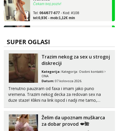
Tel:
064/677-677
- Kod: #108
tel:0,93€ - mob:1,12€ min
Zara
Čekam tvoj poziv!
Tel:
064/677-677
- Kod: #123
SUPER OGLASI
tel:0,93€ - mob:1,12€ min
Anđela
Trazim nekog za sex u strogoj
Čekam tvoj poziv!
diskreciji
Tel:
064/677-677
- Kod: #142
Kategorija:
Kategorija:
Osobni kontakti
tel:0,93€ - mob:1,12€ min
ONA
Datum:
07.kolovoza 2026.
Liliana
Trenutno pauziram od faxa i imam jako puno
Čekam tvoj poziv!
vremena. Trazim nekog decka za redovan sex na
Tel:
064/677-677
- Kod: #69
duze staze! Klikni na link ispod i nadji me tamo,
tel:0,93€ - mob:1,12€ min
cekam te!
Kristina
Želim da upoznam muškarca
Razgovaram :)
za dobar provod 💋🌺
Učiteljica iz predgrađa traži...