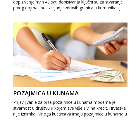
dopisivanjaPrvih 48 sati dopisivanja ključni su za stvaranje
prvog dojma i postavljanje zdravih granica u komunikaciji.
Važno je izbjeći prebrzo otkri...
POZAJMICA U KUNAMA
Prijavljivanje za brze pozajmice u kunama moderna je
stvarnost u društvu u kojem sve više živi na kredit. Hrvatska
nije iznimka. Mnoga kućanstva imaju pozajmice u kunama u
banci iz različitih razloga....