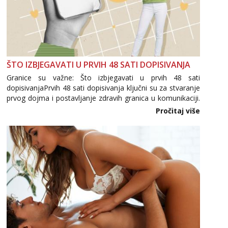
ŠTO IZBJEGAVATI U PRVIH 48 SATI DOPISIVANJA
Granice su važne: Što izbjegavati u prvih 48 sati
dopisivanjaPrvih 48 sati dopisivanja ključni su za stvaranje
prvog dojma i postavljanje zdravih granica u komunikaciji.
Važno je izbjeći prebrzo otkrivanje osobnih ili intimnih
Pročitaj više
informacija, jer nepoznata osoba još nije zaslužila to
povjerenje. Takođe...