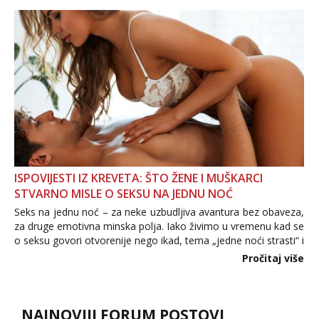
povjerenje. Takođe...
ISPOVIJESTI IZ KREVETA: ŠTO ŽENE I MUŠKARCI
STVARNO MISLE O SEKSU NA JEDNU NOĆ
Seks na jednu noć – za neke uzbudljiva avantura bez obaveza,
za druge emotivna minska polja. Iako živimo u vremenu kad se
o seksu govori otvorenije nego ikad, tema „jedne noći strasti“ i
dalje izaziva burne rasprave. Što zapravo misle žene, a što
Pročitaj više
muškarci? Jesu...
NAJNOVIJI FORUM POSTOVI