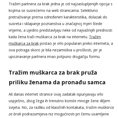
Tražim partnera za brak jedna je od najzastupljenijih opcija s
kojima se susrećemo na web stranicama. Selektivno
pretraživanje prema određenim karakteristika, dolazak do
susreta i sklapanje poznanstva u značajnoj mjeri štede
vrijeme, a ujedno predstavljaju neke od najvažnijih prednosti
kada žena traži muškarca za brak na internetu.
Tražim
muškarca za brak
postao je vrlo popularan preko interneta, a
ova potraga skoro je bila nezamisliva u prošlosti, jer je
upoznavanje partnera imao potpuno drugačiju formu.
Tražim muškarca za brak pruža
priliku ženama da pronađu samca
Ali danas internet stranice ovaj zadatak ispunjavaju vrlo
uspješno, zbog čega ih trenutno koriste mnoge žene diljem
svijeta. No, za razliku od klasičnih kontakata,
tražim muškarca
za brak
podrazumijeva niz mogućnosti pri čemu usamljene