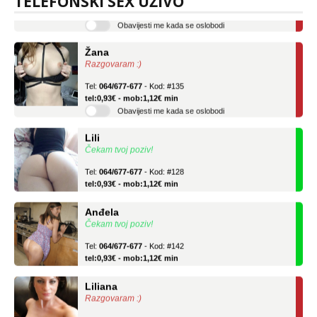
TELEFONSKI SEX UŽIVO
tel:0,93€ - mob:1,12€ min
Obavijesti me kada se oslobodi
Žana
Razgovaram :)
Tel:
064/677-677
- Kod: #135
tel:0,93€ - mob:1,12€ min
Obavijesti me kada se oslobodi
Lili
Čekam tvoj poziv!
Tel:
064/677-677
- Kod: #128
tel:0,93€ - mob:1,12€ min
Anđela
Čekam tvoj poziv!
Tel:
064/677-677
- Kod: #142
tel:0,93€ - mob:1,12€ min
Liliana
Razgovaram :)
Tel:
064/677-677
- Kod: #69