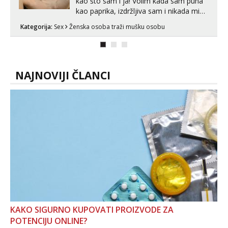
kao što sam i ja! Volim kada sam puna
kao paprika, izdržljiva sam i nikada mi
nije dosta seksa. Volim grubi seks i više
Kategorija:
Sex
Ženska osoba traži mušku osobu
puta dnevno bilo kad i bilo gdje zato se
javi što prije da me isprobaš Klikni na
link ispod i nadji me tamo, cekam te!
NAJNOVIJI ČLANCI
KAKO SIGURNO KUPOVATI PROIZVODE ZA
POTENCIJU ONLINE?