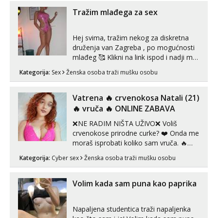
😎 +385 91 912 3322 Za provjeru moje
autentičnosti možeš me vidjeti na
Tražim mlađega za sex
videopozivu. 😉 S vama sam vec 5 ...
Hej svima, tražim nekog za diskretna
druženja van Zagreba , po mogućnosti
mlađeg 🥰 Klikni na link ispod i nadji me
tamo, cekam te!
Kategorija:
Sex
Ženska osoba traži mušku osobu
Vatrena ‎️‍🔥 crvenokosa Natali (21)
‎️‍🔥 vruča‎ ️‍🔥 ONLINE ZABAVA
❌NE RADIM NIŠTA UŽIVO❌ Voliš
crvenokose prirodne curke? ❤️ Onda me
moraš isprobati koliko sam vruča.‎ ️‍🔥
MLADA vražica koja ima 100%
Kategorija:
Cyber sex
Ženska osoba traži mušku osobu
prorodne grudi, 💦 Misli su mi uvijek
prljave i u svemu vidim samo užitak. 💦
U mojoj raznolikoj ponudi možeš
Volim kada sam puna kao paprika
pranaći nešto po svojoj mjeri. Sexi videa
s kolegica...
Napaljena studentica traži napaljenka