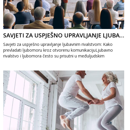
SAVJETI ZA USPJEŠNO UPRAVLJANJE LJUBAVNIM RIVALSTVOM: KAKO PREVLADATI LJUBOMORU
Savjeti za uspješno upravljanje ljubavnim rivalstvom: Kako
prevladati ljubomoru kroz otvorenu komunikacijuLjubavno
rivalstvo i ljubomora često su prisutni u međuljudskim
odnosima, ali uz prave savjete...