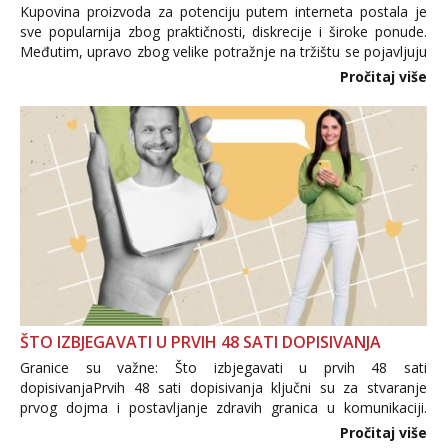
Kupovina proizvoda za potenciju putem interneta postala je
sve popularnija zbog praktičnosti, diskrecije i široke ponude.
Međutim, upravo zbog velike potražnje na tržištu se pojavljuju
i brojni krivotvoreni proizvodi, nepouzdane internetske
Pročitaj više
trgovine te proizvodi nepoznatog podrijetla. ...
ŠTO IZBJEGAVATI U PRVIH 48 SATI DOPISIVANJA
Granice su važne: Što izbjegavati u prvih 48 sati
dopisivanjaPrvih 48 sati dopisivanja ključni su za stvaranje
prvog dojma i postavljanje zdravih granica u komunikaciji.
Važno je izbjeći prebrzo otkrivanje osobnih ili intimnih
Pročitaj više
informacija, jer nepoznata osoba još nije zaslužila to