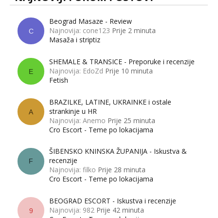
Beograd Masaze - Review
Najnovija: cone123
Prije 2 minuta
C
Masaža i striptiz
SHEMALE & TRANSICE - Preporuke i recenzije
Najnovija: EdoZd
Prije 10 minuta
E
Fetish
BRAZILKE, LATINE, UKRAINKE i ostale
strankinje u HR
A
Najnovija: Anemo
Prije 25 minuta
Cro Escort - Teme po lokacijama
ŠIBENSKO KNINSKA ŽUPANIJA - Iskustva &
recenzije
F
Najnovija: filko
Prije 28 minuta
Cro Escort - Teme po lokacijama
BEOGRAD ESCORT - Iskustva i recenzije
Najnovija: 982
Prije 42 minuta
9