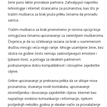
žene puno lakše pronalaze partnera. Zahvaljujući napretku
tehnologije i internet stranicama za poznanstva, kao što je
tražim muškarca za brak pruža priliku ženama da pronađu
samca.
Tražim muškarca za brak prvenstveno je izvrsna opcija koja
omogućava ženama upoznavanje sa zanimljivim muškarcima.
Činjenica je da su očekivanja vezana za brak u suvremenom
društvu mnogo veća nego ranije. Mnoge usamljene žene, bez
obzira na godine često nemaju zadovoljavajući emotivni i
ljubavni život, a potraga za idealnim partnerom
podrazumijeva dobru kompatibilnost i istovjetne zajedničke
ciljeve.
Online upoznavanje je prekrasna prilika da se sklope nova
poznanstva, stvaranja novih kontakata, upoznavanje
istomišljenika i dosezanja zajedničkih ciljeva. Internet kao
najvažnije sredstvo komunikacije i informacije, tijekom
posljednjih nekoliko godina je idealan način za pronalaženje