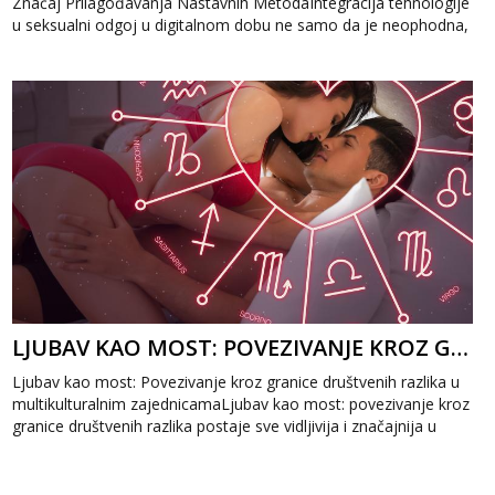
Značaj Prilagođavanja Nastavnih MetodaIntegracija tehnologije
u seksualni odgoj u digitalnom dobu ne samo da je neophodna,
već predstavlja i...
LJUBAV KAO MOST: POVEZIVANJE KROZ GRANICE DRUŠTVENIH RAZLIKA
Ljubav kao most: Povezivanje kroz granice društvenih razlika u
multikulturalnim zajednicamaLjubav kao most: povezivanje kroz
granice društvenih razlika postaje sve vidljivija i značajnija u
mul...