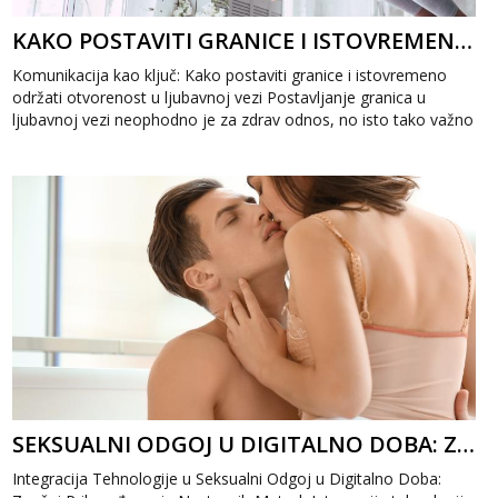
KAKO POSTAVITI GRANICE I ISTOVREMENO ODRŽATI OTVORENOST U LJUBAVNOJ VEZI
Komunikacija kao ključ: Kako postaviti granice i istovremeno
održati otvorenost u ljubavnoj vezi Postavljanje granica u
ljubavnoj vezi neophodno je za zdrav odnos, no isto tako važno
je očuvati otvor...
SEKSUALNI ODGOJ U DIGITALNO DOBA: ZNAČAJ PRILAGOĐAVANJA NASTAVNIH METODA
Integracija Tehnologije u Seksualni Odgoj u Digitalno Doba: