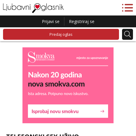
Prijavi se
Registriraj se
Predaj oglas
Liliana
Razgovaram :)
Tel:
064/677-677
- Kod: #69