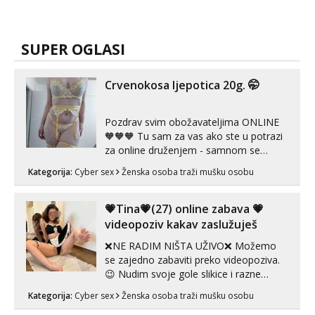
SUPER OGLASI
Crvenokosa ljepotica 20g. 🤭
Pozdrav svim obožavateljima ONLINE
🧡🧡🧡 Tu sam za vas ako ste u potrazi
za online druženjem - samnom se
možete zabaviti preko videopoziva, ili
Kategorija:
Cyber sex
Ženska osoba traži mušku osobu
ako vam nisam dovoljna radim i u paru i
trojci s kolegicama, svaka je drugačija
😉 Radim i vruća tipkanja uz slike i hot
💗Tina💗(27) online zabava 💗
line pozive. Za vas sam pripremila ...
videopoziv kakav zaslužuješ
❌NE RADIM NIŠTA UŽIVO❌ Možemo
se zajedno zabaviti preko videopoziva.
😉 Nudim svoje gole slikice i razne
videouradke. 🤩 Za online zabavu pošalji
Kategorija:
Cyber sex
Ženska osoba traži mušku osobu
poruku na Whatsapp, Telegram ili Viber.