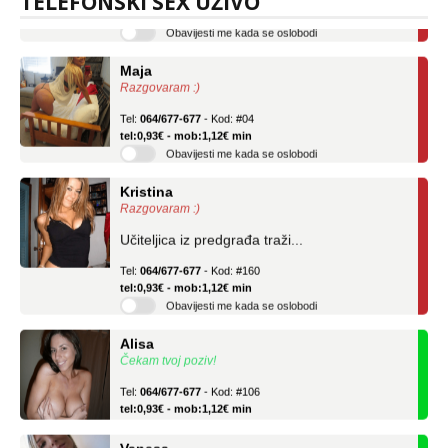
TELEFONSKI SEX UŽIVO
Obavijesti me kada se oslobodi
Maja
Razgovaram :)
Tel:
064/677-677
- Kod: #04
tel:0,93€ - mob:1,12€ min
Obavijesti me kada se oslobodi
Kristina
Razgovaram :)
Učiteljica iz predgrađa traži...
Tel:
064/677-677
- Kod: #160
tel:0,93€ - mob:1,12€ min
Obavijesti me kada se oslobodi
Alisa
Čekam tvoj poziv!
Tel:
064/677-677
- Kod: #106
tel:0,93€ - mob:1,12€ min
Vanesa