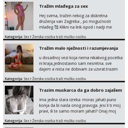
Tražim mlađega za sex
Hej svima, tražim nekog za diskretna
druženja van Zagreba , po mogućnosti
mlađeg 🥰 Klikni na link ispod i nadji me
tamo, cekam te!
Kategorija:
Sex
Ženska osoba traži mušku osobu
Tražim malo nježnosti i razumjevanja
u dosadnoj vezi koja nema nikakvog pocetka
ni kraja,jednostavno sam nesretna. sve
dajem a nista ne dobivam za uzvrat.trazim
muskarca koji ce zadovoljiti moje potrebe,ne
Kategorija:
Sex
Ženska osoba traži mušku osobu
trazim puno samo malo njeznosti i
razumjevanja. volim njezan seks i njezne
Trazim muskarca da ga dobro zajašem
poljupce po tijelu koji me jako
pale,obozavam kad muskarac preuzme
Ima jedna stara izreka: moras jahati puno
kontrolu . javi se :) Klikni na link ispod i nadji
konja da bi nasla onog pravoga. Jesi li ti moj
me tamo, cekam te!
pravi, ili te samo moram jahati? Onaj moj
bivsi je bio samo konj hahahahah Klikni niže
Kategorija:
Sex
Ženska osoba traži mušku osobu
na sexdater link i javi mi se tamo....