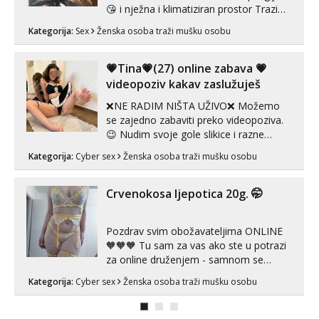
😘 i nježna i klimatiziran prostor Trazim
sex za nagradu Radim klasican sex
Kategorija:
Sex
Ženska osoba traži mušku osobu
Pusenje i gutanje sperme Erotsko rublje
imam uvijek Lizati me mozes i ljubiti po
tijelu Iskljucivo neradim analni !!! I
💗Tina💗(27) online zabava 💗
neljubim se Wha...
videopoziv kakav zaslužuješ
❌NE RADIM NIŠTA UŽIVO❌ Možemo
se zajedno zabaviti preko videopoziva.
😉 Nudim svoje gole slikice i razne
videouradke. 🤩 Za online zabavu pošalji
Kategorija:
Cyber sex
Ženska osoba traži mušku osobu
poruku na Whatsapp, Telegram ili Viber.
😎 +385 91 912 3322 Za provjeru moje
autentičnosti možeš me vidjeti na
Crvenokosa ljepotica 20g. 🤭
videopozivu. 😉 S vama sam vec 5 ...
Pozdrav svim obožavateljima ONLINE
🧡🧡🧡 Tu sam za vas ako ste u potrazi
za online druženjem - samnom se
možete zabaviti preko videopoziva, ili
Kategorija:
Cyber sex
Ženska osoba traži mušku osobu
ako vam nisam dovoljna radim i u paru i
trojci s kolegicama, svaka je drugačija
😉 Radim i vruća tipkanja uz slike i hot