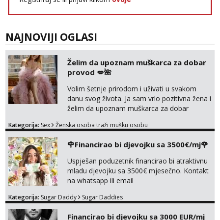
Alisa
Čekam tvoj poziv!
NAJNOVIJI OGLASI
Tel:
064/677-677
- Kod: #106
tel:0,93€ - mob:1,12€ min
Želim da upoznam muškarca za dobar
Vanesa
provod 💋🌺
Čekam tvoj poziv!
Tel:
064/677-677
- Kod: #74
Volim šetnje prirodom i uživati u svakom
tel:0,93€ - mob:1,12€ min
danu svog života. Ja sam vrlo pozitivna žena i
želim da upoznam muškarca za dobar
Anita
provod, naravno može i nešto više.💋🌺 Klikni
Čekam tvoj poziv!
Kategorija:
Sex
Ženska osoba traži mušku osobu
na link ispod i nadji me tamo, cekam te!
Tel:
064/677-677
- Kod: #87
🌹Financirao bi djevojku sa 3500€/mj🌹
tel:0,93€ - mob:1,12€ min
Uspješan poduzetnik financirao bi atraktivnu
Zara
mladu djevojku sa 3500€ mjesečno. Kontakt
Razgovaram :)
na whatsapp ili email
Tel:
064/677-677
- Kod: #123
Kategorija:
Sugar Daddy
Sugar Daddies
tel:0,93€ - mob:1,12€ min
Obavijesti me kada se oslobodi
Financirao bi djevojku sa 3000 EUR/mj