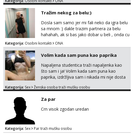
Kategorija:
Osobni kontakti
ONA
Tražim nekog za belu:)
Dosla sam samo jer mi fali neko da igra belu
sa mnom :) dakle trazim partnera za belu
hahahah, ak si bas jako dobar u beli , onda cu
razmislit za dalje Klikni na link ispod i nadji me
Kategorija:
Osobni kontakti
ONA
tamo, cekam te!
Volim kada sam puna kao paprika
Napaljena studentica traži napaljenka kao
što sam i ja! Volim kada sam puna kao
paprika, izdržljiva sam i nikada mi nije dosta
seksa. Volim grubi seks i više puta dnevno
Kategorija:
Sex
Ženska osoba traži mušku osobu
bilo kad i bilo gdje zato se javi što prije da
me isprobaš Klikni na link ispod i nadji me
Za par
tamo, cekam te!
Crn visok zgodan uredan
Kategorija:
Sex
Par traži mušku osobu