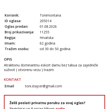
Tel:
064/677-677
- Kod: #72
tel:0,93€ - mob:1,12€ min
Korisnik:
Tonimontana
Liliana
ID oglasa:
205014
Razgovaram :)
Oglas predan:
01.08.2026
Tel:
064/677-677
- Kod: #69
Broj prikazivanja:
11255
tel:0,93€ - mob:1,12€ min
Regija:
Hrvatska
Obavijesti me kada se oslobodi
Imam:
62 godina
Maja
Tražim osobu:
od 30 do 50 godina
Razgovaram :)
OPIS
Tel:
064/677-677
- Kod: #04
tel:0,93€ - mob:1,12€ min
Atraktivnu dominantnu eskort damu bez tabua za zajednički
Obavijesti me kada se oslobodi
suživot ( otvorenu vezu ) trazim
Kristina
KONTAKT
Razgovaram :)
Email
toni.stajcer@gmail.com
Učiteljica iz predgrađa traži...
Tel:
064/677-677
- Kod: #160
tel:0,93€ - mob:1,12€ min
Želiš poslati privatnu poruku za ovaj oglas?
Obavijesti me kada se oslobodi
Registriraj se ili prijavi klikom
ovdje