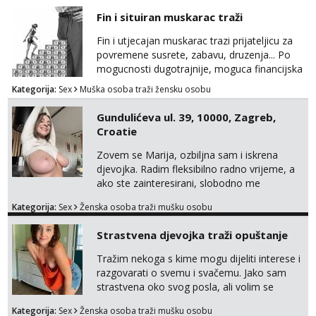
Fin i situiran muskarac traži
Fin i utjecajan muskarac trazi prijateljicu za
povremene susrete, zabavu, druzenja... Po
mogucnosti dugotrajnije, moguca financijska
potpora!
Kategorija:
Sex
Muška osoba traži žensku osobu
Gundulićeva ul. 39, 10000, Zagreb,
Croatie
Zovem se Marija, ozbiljna sam i iskrena
djevojka. Radim fleksibilno radno vrijeme, a
ako ste zainteresirani, slobodno me
kontaktirajte na moj WhatsApp
Kategorija:
Sex
Ženska osoba traži mušku osobu
broj☎️:+385 92 451 2472
Strastvena djevojka traži opuštanje
Tražim nekoga s kime mogu dijeliti interese i
razgovarati o svemu i svačemu. Jako sam
strastvena oko svog posla, ali volim se
opustiti i provesti vrijeme s prijateljima.
Kategorija:
Sex
Ženska osoba traži mušku osobu
Voljela bi naci nekoga pa da se nemoram