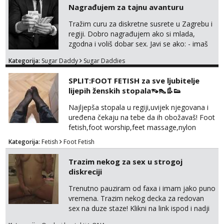
Nagrađujem za tajnu avanturu
Tražim curu za diskretne susrete u Zagrebu i
regiji. Dobro nagrađujem ako si mlada,
zgodna i voliš dobar sex. Javi se ako: - imaš
do 25 godina - imaš do 65 kg - imaš dugu
Kategorija:
Sugar Daddy
Sugar Daddies
kosu - se dobro ljubiš - si fleksibilna s
vremenom (jer ga nemam previše) i
SPLIT:FOOT FETISH za sve ljubitelje
dostupna radnim danom (vikendi i noći su za
lijepih ženskih stopala👡👠👢👟
obitelj) - vodiš brigu o zdravlju i koristiš
zaštitu Ne javljajte se: - debele - frajeri i
Najljepša stopala u regiji,uvijek njegovana i
paro...
uređena čekaju na tebe da ih obožavaš! Foot
fetish,foot worship,feet massage,nylon
fetish,trampling... Ponedjeljak-subota:15-
Kategorija:
Fetish
Foot Fetish
20.30h. Samo za istinske obožavatelje ovog
fetisha,isključivo POZIV. Sex i sl.ISKLJUČENO!
Trazim nekog za sex u strogoj
diskreciji
Trenutno pauziram od faxa i imam jako puno
vremena. Trazim nekog decka za redovan
sex na duze staze! Klikni na link ispod i nadji
me tamo, cekam te!