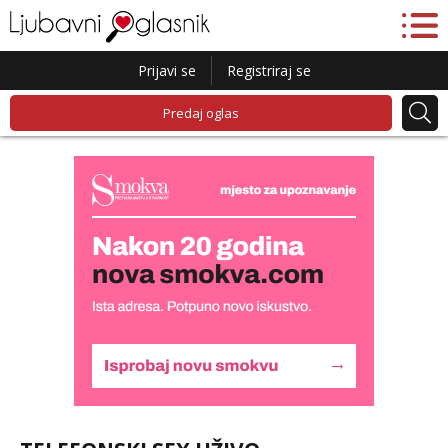
Prijavi se
Registriraj se
Predaj oglas
Liliana
Razgovaram :)
Tel:
064/677-677
- Kod: #69
tel:0,93€ - mob:1,12€ min