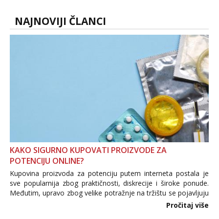
line pozive. Za vas sam pripremila ...
NAJNOVIJI ČLANCI
KAKO SIGURNO KUPOVATI PROIZVODE ZA
POTENCIJU ONLINE?
Kupovina proizvoda za potenciju putem interneta postala je
sve popularnija zbog praktičnosti, diskrecije i široke ponude.
Međutim, upravo zbog velike potražnje na tržištu se pojavljuju
i brojni krivotvoreni proizvodi, nepouzdane internetske
Pročitaj više
trgovine te proizvodi nepoznatog podrijetla. ...