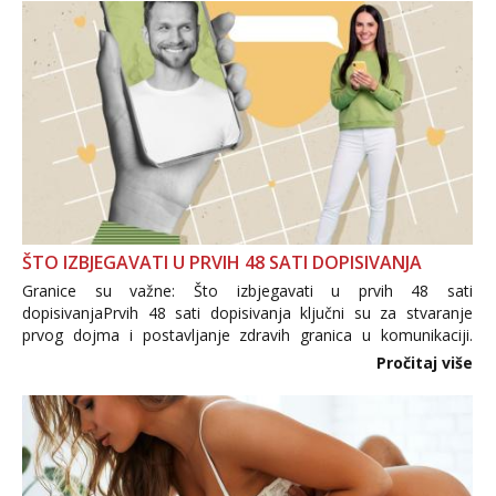
ŠTO IZBJEGAVATI U PRVIH 48 SATI DOPISIVANJA
Granice su važne: Što izbjegavati u prvih 48 sati
dopisivanjaPrvih 48 sati dopisivanja ključni su za stvaranje
prvog dojma i postavljanje zdravih granica u komunikaciji.
Važno je izbjeći prebrzo otkrivanje osobnih ili intimnih
Pročitaj više
informacija, jer nepoznata osoba još nije zaslužila to
povjerenje. Takođe...