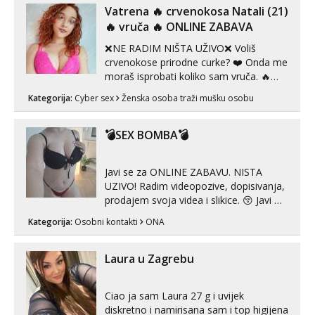
Vatrena ‎️‍🔥 crvenokosa Natali (21)
‎️‍🔥 vruča‎ ️‍🔥 ONLINE ZABAVA
❌NE RADIM NIŠTA UŽIVO❌ Voliš
crvenokose prirodne curke? ❤️ Onda me
moraš isprobati koliko sam vruča.‎ ️‍🔥
MLADA vražica koja ima 100%
Kategorija:
Cyber sex
Ženska osoba traži mušku osobu
prorodne grudi, 💦 Misli su mi uvijek
prljave i u svemu vidim samo užitak. 💦
U mojoj raznolikoj ponudi možeš
💣SEX BOMBA💣
pranaći nešto po svojoj mjeri. Sexi videa
s kolegica...
Javi se za ONLINE ZABAVU. NISTA
UZIVO! Radim videopozive, dopisivanja,
prodajem svoja videa i slikice. 😚 Javi mi
se porukom na Whatsupp, Viber ili
Kategorija:
Osobni kontakti
ONA
Telegram. +385 91 723 0045
Laura u Zagrebu
Ciao ja sam Laura 27 g i uvijek
diskretno i namirisana sam i top higijena