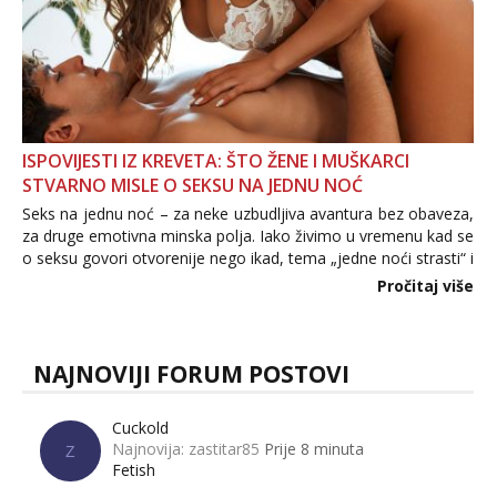
ISPOVIJESTI IZ KREVETA: ŠTO ŽENE I MUŠKARCI
STVARNO MISLE O SEKSU NA JEDNU NOĆ
Seks na jednu noć – za neke uzbudljiva avantura bez obaveza,
za druge emotivna minska polja. Iako živimo u vremenu kad se
o seksu govori otvorenije nego ikad, tema „jedne noći strasti“ i
dalje izaziva burne rasprave. Što zapravo misle žene, a što
Pročitaj više
muškarci? Jesu...
NAJNOVIJI FORUM POSTOVI
Cuckold
Najnovija: zastitar85
Prije 8 minuta
Z
Fetish