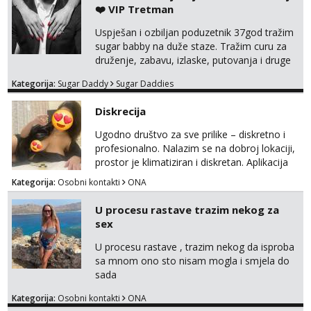
Anđela
❤️ VIP Tretman
Čekam tvoj poziv!
Uspješan i ozbiljan poduzetnik 37god tražim
Tel:
064/677-677
- Kod: #142
sugar babby na duže staze. Tražim curu za
tel:0,93€ - mob:1,12€ min
druženje, zabavu, izlaske, putovanja i druge
lijepe stvari na obostranu korist. Ako si
Mira
Kategorija:
Sugar Daddy
Sugar Daddies
otvorena, komunikativna, zgodna i atraktivna
Čekam tvoj poziv!
javi se na moj email:
Diskrecija
markodalic37@gmail.com
Tel:
064/677-677
- Kod: #72
tel:0,93€ - mob:1,12€ min
Ugodno društvo za sve prilike – diskretno i
profesionalno. Nalazim se na dobroj lokaciji,
prostor je klimatiziran i diskretan. Aplikacija
what sapp 0957660399.
Kategorija:
Osobni kontakti
ONA
U procesu rastave trazim nekog za
sex
U procesu rastave , trazim nekog da isproba
sa mnom ono sto nisam mogla i smjela do
sada
Kategorija:
Osobni kontakti
ONA