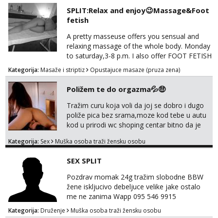
SPLIT:Relax and enjoy😉Massage&Foot
fetish
A pretty masseuse offers you sensual and
relaxing massage of the whole body. Monday
to saturday,3-8 p.m. I also offer FOOT FETISH
for lovers of beautiful feets👣👠👡👢 Calls
Kategorija:
Masaže i striptiz
Opustajuce masaze (pruza zena)
only,no messages! *NO SEX *PRIORITY IS
GIVEN TO REGULAR CLIENTS
Poližem te do orgazma💦🤑
Tražim curu koja voli da joj se dobro i dugo
poliže pica bez srama,moze kod tebe u autu
kod u prirodi wc shoping centar bitno da je
uzbudljivo i da si full diskretna i napaljena💦
Kategorija:
Sex
Muška osoba traži žensku osobu
jer nisam solo. Zgodan sam i diskretan,sliku
šaljem na wapp telegram..178 78kg.,javi se
SEX SPLIT
za brz dogovor Kontakt 0958759047
Pozdrav momak 24g tražim slobodne BBW
žene iskljucivo debeljuce velike jake ostalo
me ne zanima Wapp 095 546 9915
Kategorija:
Druženje
Muška osoba traži žensku osobu