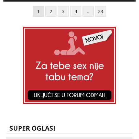
samo s prijateljima opustati ;) Klikni na link
1
2
3
4
...
23
ispod i nadji me tamo, cekam te!
SUPER OGLASI