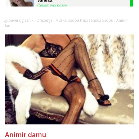
Čekam tvoj poziv!
Tel:
064/677-677
- Kod: #74
tel:0,93€ - mob:1,12€ min
Ljubavni oglasnik
›
Druženje
›
Muška osoba traži žensku osobu
› Animir
damu
Anita
Čekam tvoj poziv!
Tel:
064/677-677
- Kod: #87
tel:0,93€ - mob:1,12€ min
Zara
Razgovaram :)
Tel:
064/677-677
- Kod: #123
tel:0,93€ - mob:1,12€ min
Obavijesti me kada se oslobodi
Anđela
Čekam tvoj poziv!
Tel:
064/677-677
- Kod: #142
tel:0,93€ - mob:1,12€ min
Mira
Animir damu
Čekam tvoj poziv!