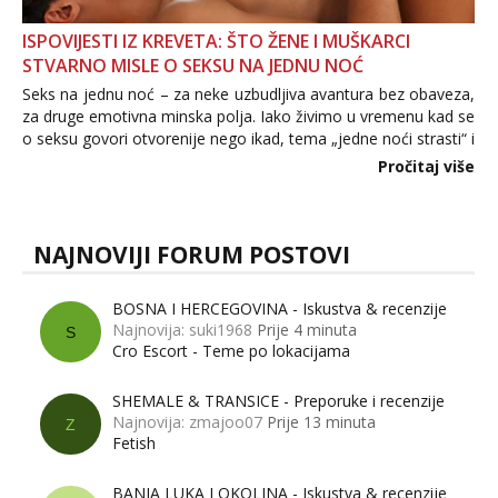
ISPOVIJESTI IZ KREVETA: ŠTO ŽENE I MUŠKARCI
STVARNO MISLE O SEKSU NA JEDNU NOĆ
Seks na jednu noć – za neke uzbudljiva avantura bez obaveza,
za druge emotivna minska polja. Iako živimo u vremenu kad se
o seksu govori otvorenije nego ikad, tema „jedne noći strasti“ i
dalje izaziva burne rasprave. Što zapravo misle žene, a što
Pročitaj više
muškarci? Jesu...
NAJNOVIJI FORUM POSTOVI
BOSNA I HERCEGOVINA - Iskustva & recenzije
Najnovija: suki1968
Prije 4 minuta
S
Cro Escort - Teme po lokacijama
SHEMALE & TRANSICE - Preporuke i recenzije
Najnovija: zmajoo07
Prije 13 minuta
Z
Fetish
BANJA LUKA I OKOLINA - Iskustva & recenzije