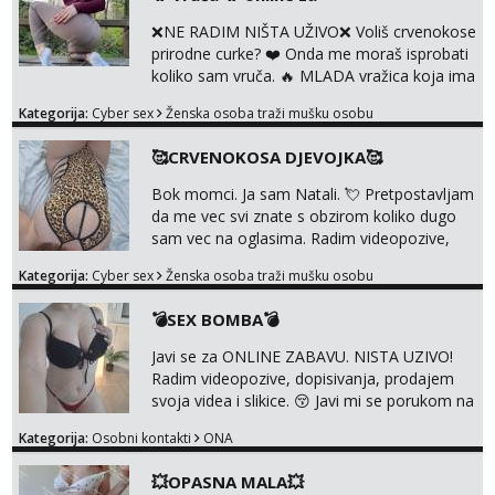
pripremila i slike s licem u raznim
kombinacijama isto kao i razna videa 😈
❌NE RADIM NIŠTA UŽIVO❌ Voliš crvenokose
Volim kinky stvari i dominaciju 🤫 ...
prirodne curke? ❤️ Onda me moraš isprobati
koliko sam vruča.‎ ️‍🔥 MLADA vražica koja ima
100% prorodne grudi, 💦 Misli su mi uvijek
Kategorija:
Cyber sex
Ženska osoba traži mušku osobu
prljave i u svemu vidim samo užitak. 💦 U
mojoj raznolikoj ponudi možeš pranaći nešto
🥰CRVENOKOSA DJEVOJKA🥰
po svojoj mjeri. Sexi videa s kolegicama,
dečkom ili pak ja sama di se dovodim do
Bok momci. Ja sam Natali. 💘 Pretpostavljam
ludila. 🍑 Naravno ako ti moja ponuda nije
da me vec svi znate s obzirom koliko dugo
dovoljna uvije...
sam vec na oglasima. Radim videopozive,
dopisivanja, prodajem svoja videa i slikice. 😚
Kategorija:
Cyber sex
Ženska osoba traži mušku osobu
Za lijepu suradnju javi mi se porukom na
Whatsupp, Viber ili Telegram. +385 91 723
💣SEX BOMBA💣
0045
Javi se za ONLINE ZABAVU. NISTA UZIVO!
Radim videopozive, dopisivanja, prodajem
svoja videa i slikice. 😚 Javi mi se porukom na
Whatsupp, Viber ili Telegram. +385 91 723
Kategorija:
Osobni kontakti
ONA
0045
💥OPASNA MALA💥