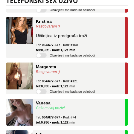
TELEFONSKI SEX UŽIVO
Obavijesti me kada se oslobodi
Kristina
Razgovaram :)
Učiteljica iz predgrađa traži...
Tel:
064/677-677
- Kod: #160
tel:0,93€ - mob:1,12€ min
Obavijesti me kada se oslobodi
Margareta
Razgovaram :)
Tel:
064/677-677
- Kod: #121
tel:0,93€ - mob:1,12€ min
Obavijesti me kada se oslobodi
Vanesa
Čekam tvoj poziv!
Tel:
064/677-677
- Kod: #74
tel:0,93€ - mob:1,12€ min
Lili