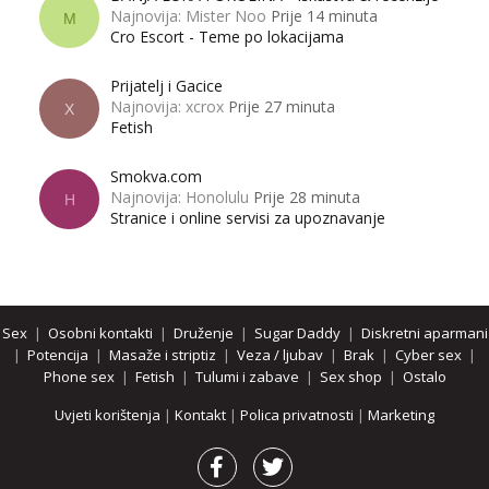
Najnovija: Mister Noo
Prije 14 minuta
M
Cro Escort - Teme po lokacijama
Prijatelj i Gacice
Najnovija: xcrox
Prije 27 minuta
X
Fetish
Smokva.com
Najnovija: Honolulu
Prije 28 minuta
H
Stranice i online servisi za upoznavanje
Sex
|
Osobni kontakti
|
Druženje
|
Sugar Daddy
|
Diskretni aparmani
|
Potencija
|
Masaže i striptiz
|
Veza / ljubav
|
Brak
|
Cyber sex
|
Phone sex
|
Fetish
|
Tulumi i zabave
|
Sex shop
|
Ostalo
Uvjeti korištenja
|
Kontakt
|
Polica privatnosti
|
Marketing