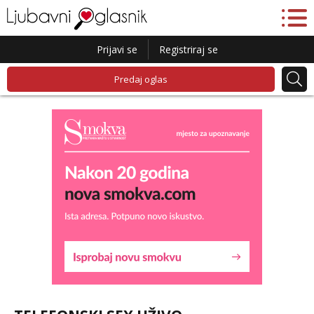
Prijavi se
Registriraj se
Predaj oglas
Liliana
Razgovaram :)
Tel:
064/677-677
- Kod: #69
tel:0,93€ - mob:1,12€ min