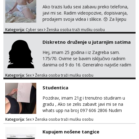
Ako trazis ludu sexi zabavu preko telefona,
javi mi se. Radim videopozive, dopisivanja,
prodajem svoja videa i slikice. 😚 Za lijepu
suradnju javi mi se porukom na Whatsupp,
Kategorija:
Cyber sex
Ženska osoba traži mušku osobu
Viber ili Telegram. +385 91 723 0045
Diskretno druženje u jutarnjim satima
Hej, imam 25 godina i iz Zagreba sam.
175/70. Ovime se bavim isključivo radnim
danima od 9 do 16. Generalno najviše radim
GFE, tako da ako voliš lagana, opuštena
Kategorija:
Sex
Ženska osoba traži mušku osobu
druženja u diskreciji, vjerovatno ćemo si
pasati. Preferiram dugoročna druženja
Studentica
također, nisam zainteresirana za one and
done susrete. Ako se nalaziš u ovome, javi
Pozdrav, imam 21g i trenutno studiram u
mi se na WhatsApp sa nečime o sebi i tome
gradu , Ako se zelis zabavit javi mi se na
što voliš seksualno za daljnji d...
whats upp na broj 097 606 2806 Nudim
razme vrste zabave uzivo i online
Kategorija:
Sex
Ženska osoba traži mušku osobu
Kupujem nošene tangice