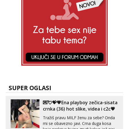
SUPER OGLASI
💌💘💝💗Ena playboy zečica-sisata
crnka (36) hot slike, videa i c2c💗
Tražiš pravu MILF ženu za sebe? Onda
mi se obavezno javi. Crna duga kosa