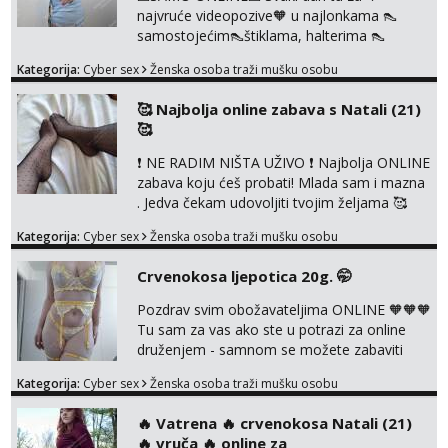
najvruće videopozive🧡 u najlonkama 👠
samostojećim👠štiklama, halterima 👠
školarka👠 tajnica ili ostalo po željama i
Kategorija:
Cyber sex
Ženska osoba traži mušku osobu
dogovoru 🧡 Dopisivanja hot chat🧡 o
svakakvim fetišima, ulogama i seksi temama
🥰 Najbolja online zabava s Natali (21)
🧡 Videa🧡 solo squirt, razne anal igračke,
🥰
vibratori, s PARTNEROM, S KOLEGICAMA
lizanje, striptiz, footfetiši itd 🔞 ❣️Radim već
❗ NE RADIM NIŠTA UŽIVO ❗ Najbolja ONLINE
jako dugo, imam iskustva i više načina pla...
zabava koju ćeš probati! Mlada sam i mazna
. Jedva čekam udovoljiti tvojim željama 🥰
Javi se porukom na Whatsapp ili Telagram da
Kategorija:
Cyber sex
Ženska osoba traži mušku osobu
se dogovorimo kako ćemo se zabaviti.
Radim videopozive solo i s kolegicom, imam
Crvenokosa ljepotica 20g. 🤭
foto i video materijal u kojem se sama
diram, s kolegicama, s dečkom, igračkama
Pozdrav svim obožavateljima ONLINE 🧡🧡🧡
itd. Radim dopisivanje o seksi temama koje
Tu sam za vas ako ste u potrazi za online
nas uzbuđuju 🤭 Čekam...
druženjem - samnom se možete zabaviti
preko videopoziva, ili ako vam nisam
Kategorija:
Cyber sex
Ženska osoba traži mušku osobu
dovoljna radim i u paru i trojci s kolegicama,
svaka je drugačija 😉 Radim i vruća tipkanja
‎️‍🔥 Vatrena ‎️‍🔥 crvenokosa Natali (21)
uz slike i hot line pozive. Za vas sam
‎️‍🔥 vruča‎ ️‍🔥 online za