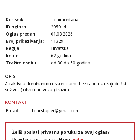
Tel:
064/677-677
- Kod: #69
tel:0,93€ - mob:1,12€ min
Obavijesti me kada se oslobodi
Korisnik:
Tonimontana
Kristina
ID oglasa:
205014
Razgovaram :)
Oglas predan:
01.08.2026
Učiteljica iz predgrađa traži...
Broj prikazivanja:
11329
Regija:
Hrvatska
Tel:
064/677-677
- Kod: #160
tel:0,93€ - mob:1,12€ min
Imam:
62 godina
Obavijesti me kada se oslobodi
Tražim osobu:
od 30 do 50 godina
Margareta
OPIS
Razgovaram :)
Atraktivnu dominantnu eskort damu bez tabua za zajednički
Tel:
064/677-677
- Kod: #121
suživot ( otvorenu vezu ) trazim
tel:0,93€ - mob:1,12€ min
Obavijesti me kada se oslobodi
KONTAKT
Vanesa
Email
toni.stajcer@gmail.com
Čekam tvoj poziv!
Tel:
064/677-677
- Kod: #74
tel:0,93€ - mob:1,12€ min
Želiš poslati privatnu poruku za ovaj oglas?
Registriraj se ili prijavi klikom
ovdje