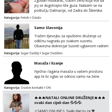
Zgodan muškarac, tražim ženu koja voli da
joj se dugotrajno liže guza. Nalazim se na
području Dalmacije, od Zadra do Šibenika.
Kategorija:
Fetish
Ostalo
Samo Slavonija
Tražim djevojku za opušteno druženje uz
odličnu nagradu po svakom susretu.
Obavezna diskrecija! Susreti uglavnom radnim
danima tijekom dana ali nije uvjet. Samo
Kategorija:
Sugar Daddy
Sugar Daddies
Slavonija. osmarios984@gmail.com
Masaža i lizanje
Nježna i lagana masaža u vašem prostoru
app te liz oglas se odnosi samo na žene.
Kategorija:
Osobni kontakti
ON
🔥🔥🔥NATALI ONLINE DRUŽENJE🔥🔥🔥
svaki dan cijeli dan 💦💦💦
⚠️SAMO ONLINE⚠️ Svaki dan tu za 🧡