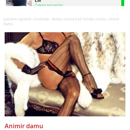
Čekam tvoj poziv!
Tel:
064/677-677
- Kod: #128
tel:0,93€ - mob:1,12€ min
Ljubavni oglasnik
›
Druženje
›
Muška osoba traži žensku osobu
› Animir
damu
Ivančica
Čekam tvoj poziv!
Tel:
064/677-677
- Kod: #108
tel:0,93€ - mob:1,12€ min
Zara
Čekam tvoj poziv!
Tel:
064/677-677
- Kod: #123
tel:0,93€ - mob:1,12€ min
Anđela
Čekam tvoj poziv!
Tel:
064/677-677
- Kod: #142
tel:0,93€ - mob:1,12€ min
Liliana
Razgovaram :)
Animir damu