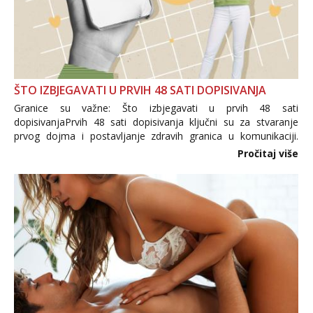
ŠTO IZBJEGAVATI U PRVIH 48 SATI DOPISIVANJA
Granice su važne: Što izbjegavati u prvih 48 sati
dopisivanjaPrvih 48 sati dopisivanja ključni su za stvaranje
prvog dojma i postavljanje zdravih granica u komunikaciji.
Važno je izbjeći prebrzo otkrivanje osobnih ili intimnih
Pročitaj više
informacija, jer nepoznata osoba još nije zaslužila to
povjerenje. Takođe...