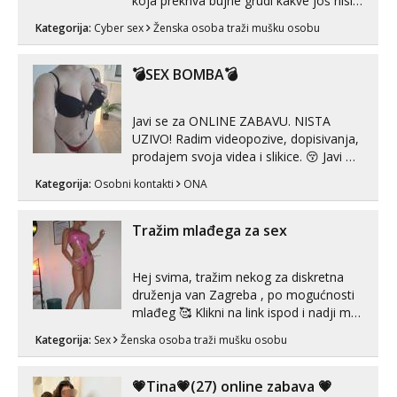
koja prekriva bujne grudi kakve još nisi
vidio, čista ŠESTICA! A usne? O usnama
Kategorija:
Cyber sex
Ženska osoba traži mušku osobu
bolje da ni ne pričam. Prave pune usne
koje će ti se urezati u pamćenje, jer
vjeruj mi, takve još nisi vidio. Uvijek sam
💣SEX BOMBA💣
spremna za ONLOINE zabavu...
Javi se za ONLINE ZABAVU. NISTA
UZIVO! Radim videopozive, dopisivanja,
prodajem svoja videa i slikice. 😚 Javi mi
se porukom na Whatsupp, Viber ili
Kategorija:
Osobni kontakti
ONA
Telegram. +385 91 723 0045
Tražim mlađega za sex
Hej svima, tražim nekog za diskretna
druženja van Zagreba , po mogućnosti
mlađeg 🥰 Klikni na link ispod i nadji me
tamo, cekam te!
Kategorija:
Sex
Ženska osoba traži mušku osobu
💗Tina💗(27) online zabava 💗