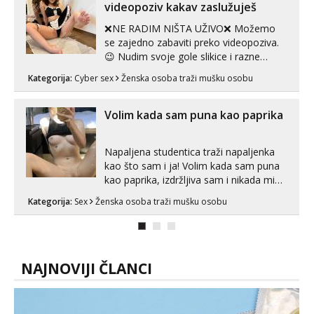
videopoziv kakav zaslužuješ
❌NE RADIM NIŠTA UŽIVO❌ Možemo
se zajedno zabaviti preko videopoziva.
😉 Nudim svoje gole slikice i razne
videouradke. 🤩 Za online zabavu pošalji
Kategorija:
Cyber sex
Ženska osoba traži mušku osobu
poruku na Whatsapp, Telegram ili Viber.
😎 +385 91 912 3322 Za provjeru moje
autentičnosti možeš me vidjeti na
Volim kada sam puna kao paprika
videopozivu. 😉 S vama sam vec 5 ...
Napaljena studentica traži napaljenka
kao što sam i ja! Volim kada sam puna
kao paprika, izdržljiva sam i nikada mi
nije dosta seksa. Volim grubi seks i više
Kategorija:
Sex
Ženska osoba traži mušku osobu
puta dnevno bilo kad i bilo gdje zato se
javi što prije da me isprobaš Klikni na
link ispod i nadji me tamo, cekam te!
NAJNOVIJI ČLANCI