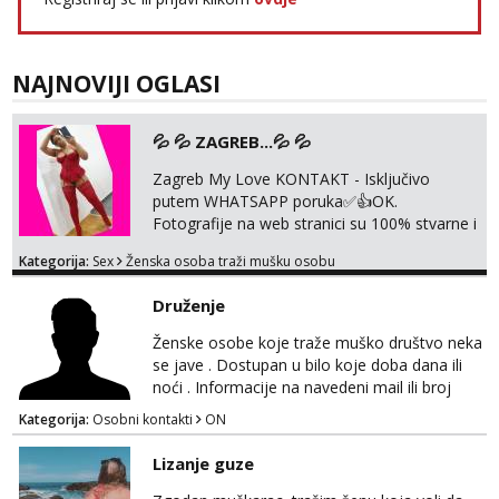
Lili
Čekam tvoj poziv!
Tel:
064/677-677
- Kod: #128
NAJNOVIJI OGLASI
tel:0,93€ - mob:1,12€ min
Ivančica
💦 💦 ZAGREB...💦 💦
Čekam tvoj poziv!
Zagreb My Love KONTAKT - Isključivo
Tel:
064/677-677
- Kod: #108
putem WHATSAPP poruka✅️👍OK.
tel:0,93€ - mob:1,12€ min
Fotografije na web stranici su 100% stvarne i
Zara
moje. ❤️ 🥰 stariji gospoda su također
Kategorija:
Sex
Ženska osoba traži mušku osobu
Čekam tvoj poziv!
dobrodošli! Ali informacije ću vam poslati
samo putem WhatsAppa. ❗️❗️❗️ Samo u mom
Tel:
064/677-677
- Kod: #123
Druženje
stanu; čista kupaonica i ručnici za vas prije ili
tel:0,93€ - mob:1,12€ min
poslije masaže, nalazim se u centru grada. 🚫
Ženske osobe koje traže muško društvo neka
NE POZIVI ,❌️ NE SEXCAM, ❌️NE
Anđela
se jave . Dostupan u bilo koje doba dana ili
SEXCHATTING🚫...
Čekam tvoj poziv!
noći . Informacije na navedeni mail ili broj
mobitela.
Tel:
064/677-677
- Kod: #142
Kategorija:
Osobni kontakti
ON
tel:0,93€ - mob:1,12€ min
Lizanje guze