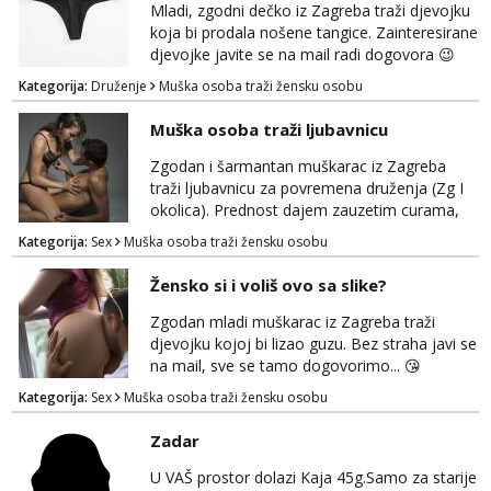
Mladi, zgodni dečko iz Zagreba traži djevojku
koja bi prodala nošene tangice. Zainteresirane
djevojke javite se na mail radi dogovora 😉
Kategorija:
Druženje
Muška osoba traži žensku osobu
Muška osoba traži ljubavnicu
Zgodan i šarmantan muškarac iz Zagreba
traži ljubavnicu za povremena druženja (Zg I
okolica). Prednost dajem zauzetim curama,
jer vjerujem da im je diskrecija jako bitna kao
Kategorija:
Sex
Muška osoba traži žensku osobu
i meni. Javite se na mail gdje možemo
započeti razgovor... 💋
Žensko si i voliš ovo sa slike?
Zgodan mladi muškarac iz Zagreba traži
djevojku kojoj bi lizao guzu. Bez straha javi se
na mail, sve se tamo dogovorimo... 😘
Kategorija:
Sex
Muška osoba traži žensku osobu
Zadar
U VAŠ prostor dolazi Kaja 45g.Samo za starije