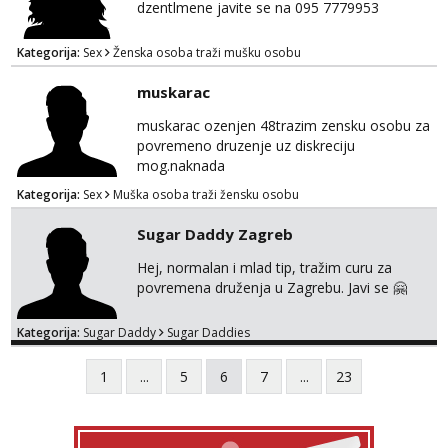
dzentlmene javite se na 095 7779953
Kategorija:
Sex
Ženska osoba traži mušku osobu
muskarac
muskarac ozenjen 48trazim zensku osobu za
povremeno druzenje uz diskreciju
mog.naknada
Kategorija:
Sex
Muška osoba traži žensku osobu
Sugar Daddy Zagreb
Hej, normalan i mlad tip, tražim curu za
povremena druženja u Zagrebu. Javi se 🤗
Kategorija:
Sugar Daddy
Sugar Daddies
1
...
5
6
7
...
23