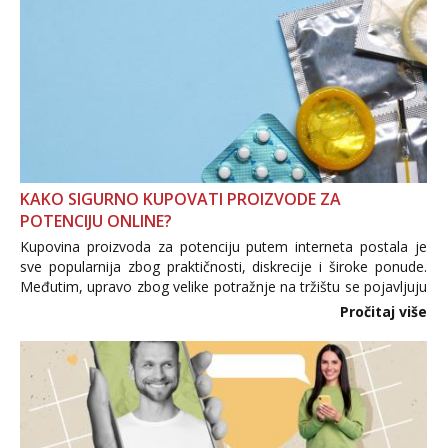
KAKO SIGURNO KUPOVATI PROIZVODE ZA
POTENCIJU ONLINE?
Kupovina proizvoda za potenciju putem interneta postala je
sve popularnija zbog praktičnosti, diskrecije i široke ponude.
Međutim, upravo zbog velike potražnje na tržištu se pojavljuju
i brojni krivotvoreni proizvodi, nepouzdane internetske
Pročitaj više
trgovine te proizvodi nepoznatog podrijetla. ...