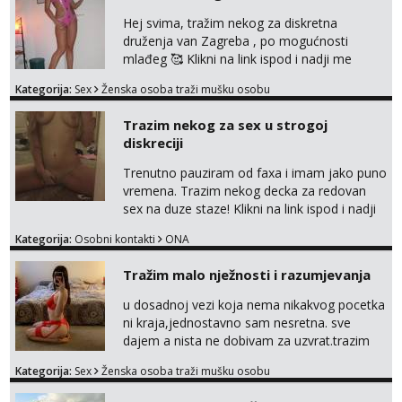
Hej svima, tražim nekog za diskretna
druženja van Zagreba , po mogućnosti
mlađeg 🥰 Klikni na link ispod i nadji me
tamo, cekam te!
Kategorija:
Sex
Ženska osoba traži mušku osobu
Trazim nekog za sex u strogoj
diskreciji
Trenutno pauziram od faxa i imam jako puno
vremena. Trazim nekog decka za redovan
sex na duze staze! Klikni na link ispod i nadji
me tamo, cekam te!
Kategorija:
Osobni kontakti
ONA
Tražim malo nježnosti i razumjevanja
u dosadnoj vezi koja nema nikakvog pocetka
ni kraja,jednostavno sam nesretna. sve
dajem a nista ne dobivam za uzvrat.trazim
muskarca koji ce zadovoljiti moje potrebe,ne
Kategorija:
Sex
Ženska osoba traži mušku osobu
trazim puno samo malo njeznosti i
razumjevanja. volim njezan seks i njezne