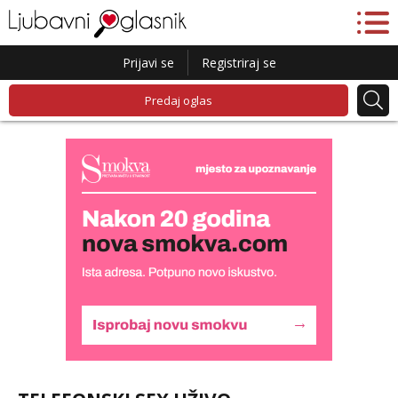
Prijavi se
Registriraj se
Predaj oglas
Monika
Razgovaram :)
Tel:
064/677-677
- Kod: #133
tel:0,93€ - mob:1,12€ min