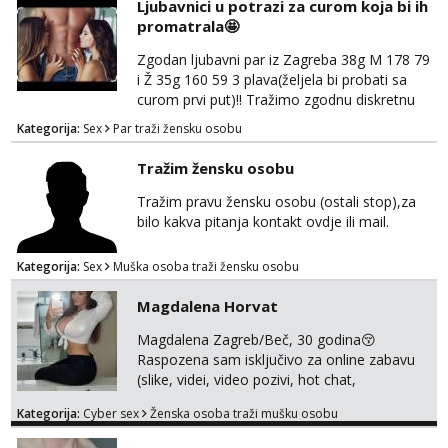
Ljubavnici u potrazi za curom koja bi ih
za brz dogovor Kontakt 0958759047
promatrala🤩
Zgodan ljubavni par iz Zagreba 38g M 178 79
i Ž 35g 160 59 3 plava(željela bi probati sa
curom prvi put)!! Tražimo zgodnu diskretnu
curu koja bi nas promatrala dok imamo
Kategorija:
Sex
Par traži žensku osobu
žestok odnos. Može se pridruziti ali i ne
mora.Bitno da uzivamo diskretno anonimno
Tražim žensku osobu
bez upoznavanja puno.Sliku mozemo
razmjeniti,ali najbolje uzivo se upoznati. Na
Tražim pravu žensku osobu (ostali stop),za
goo smo do 15.8 poslije tog mozemo se
bilo kakva pitanja kontakt ovdje ili mail.
druziti,javi se na mail il...
Kategorija:
Sex
Muška osoba traži žensku osobu
Magdalena Horvat
Magdalena Zagreb/Beč, 30 godina😚
Raspozena sam isključivo za online zabavu
(slike, videi, video pozivi, hot chat,
ispunjavanje zelja raznih i fetisa)💦 Slike na
Kategorija:
Cyber sex
Ženska osoba traži mušku osobu
oglasu su MOJE❗ Instagram:
@MagdalenaMagyy Javite mi se porukom na