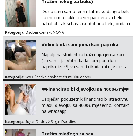
Tražim nekog za belu:)
Dosla sam samo jer mi fali neko da igra belu
sa mnom :) dakle trazim partnera za belu
hahahah, ak si bas jako dobar u beli , onda cu
razmislit za dalje Klikni na link ispod i nadji me
Kategorija:
Osobni kontakti
ONA
tamo, cekam te!
Volim kada sam puna kao paprika
Napaljena studentica traži napaljenka kao
što sam i ja! Volim kada sam puna kao
paprika, izdržljiva sam i nikada mi nije dosta
seksa. Volim grubi seks i više puta dnevno
Kategorija:
Sex
Ženska osoba traži mušku osobu
bilo kad i bilo gdje zato se javi što prije da
me isprobaš Klikni na link ispod i nadji me
❤️Financirao bi djevojku sa 4000€/mj❤️
tamo, cekam te!
Uspješan poduzetnik financirao bi atraktivnu
mladu djevojku sa 4000€ mjesečno. Kontakt
na whatsapp.
Kategorija:
Sugar Daddy
Sugar Daddies
Tražim mlađega za sex