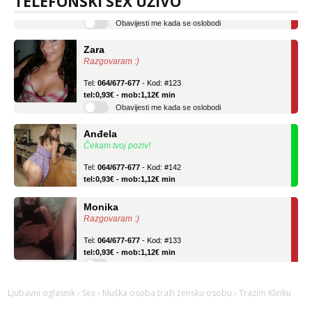
TELEFONSKI SEX UŽIVO
Obavijesti me kada se oslobodi
Zara
Razgovaram :)
Tel:
064/677-677
- Kod: #123
tel:0,93€ - mob:1,12€ min
Obavijesti me kada se oslobodi
Anđela
Čekam tvoj poziv!
Tel:
064/677-677
- Kod: #142
tel:0,93€ - mob:1,12€ min
Monika
Razgovaram :)
Tel:
064/677-677
- Kod: #133
tel:0,93€ - mob:1,12€ min
Obavijesti me kada se oslobodi
Zara
Ljubavni oglasnik
›
Sex
›
Muška osoba traži žensku osobu
› Trazim Klinku
Razgovaram :)