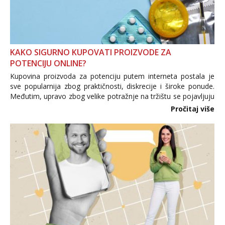
KAKO SIGURNO KUPOVATI PROIZVODE ZA
POTENCIJU ONLINE?
Kupovina proizvoda za potenciju putem interneta postala je
sve popularnija zbog praktičnosti, diskrecije i široke ponude.
Međutim, upravo zbog velike potražnje na tržištu se pojavljuju
i brojni krivotvoreni proizvodi, nepouzdane internetske
Pročitaj više
trgovine te proizvodi nepoznatog podrijetla. ...