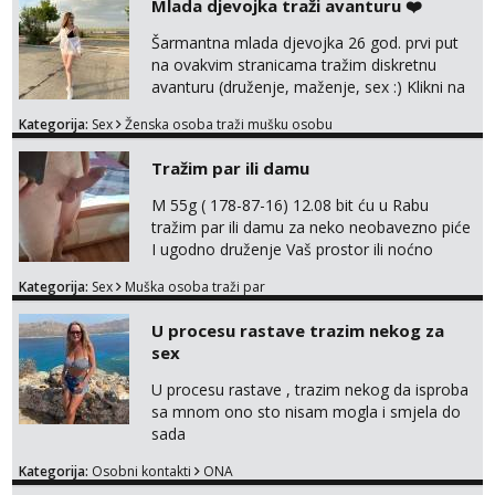
Mlada djevojka traži avanturu ❤️
poljupce po tijelu koji me jako
pale,obozavam kad muskarac preuzme
Šarmantna mlada djevojka 26 god. prvi put
kontrolu . javi se :) Klikni na link ispod i nadji
na ovakvim stranicama tražim diskretnu
me tamo, cekam te!
avanturu (druženje, maženje, sex :) Klikni na
link ispod i nadji me tamo, cekam te!
Kategorija:
Sex
Ženska osoba traži mušku osobu
Tražim par ili damu
M 55g ( 178-87-16) 12.08 bit ću u Rabu
tražim par ili damu za neko neobavezno piće
I ugodno druženje Vaš prostor ili noćno
kupanje na osamoj plaži Kontakt
Kategorija:
Sex
Muška osoba traži par
trata.vrh@gmail.com
U procesu rastave trazim nekog za
sex
U procesu rastave , trazim nekog da isproba
sa mnom ono sto nisam mogla i smjela do
sada
Kategorija:
Osobni kontakti
ONA