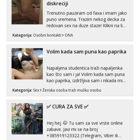
line pozive. Za vas sam pripremila ...
diskreciji
Trenutno pauziram od faxa i imam jako
puno vremena. Trazim nekog decka za
redovan sex na duze staze! Klikni na link
ispod i nadji me tamo, cekam te!
Kategorija:
Osobni kontakti
ONA
Volim kada sam puna kao paprika
Napaljena studentica traži napaljenka
kao što sam i ja! Volim kada sam puna
kao paprika, izdržljiva sam i nikada mi
nije dosta seksa. Volim grubi seks i više
Kategorija:
Sex
Ženska osoba traži mušku osobu
puta dnevno bilo kad i bilo gdje zato se
javi što prije da me isprobaš Klikni na
link ispod i nadji me tamo, cekam te!
✅ CURA ZA SVE ✅
Hej hej. 🤭 Tu sam za sve vrste online
zabave. Javi mi se na broj
+385919123322 (Telegram, Viber ili