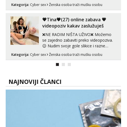
Whatsapp). 🤙 NE javljaj se na uzivo.
Kategorija:
Cyber sex
Ženska osoba traži mušku osobu
Hvala.
💗Tina💗(27) online zabava 💗
videopoziv kakav zaslužuješ
❌NE RADIM NIŠTA UŽIVO❌ Možemo
se zajedno zabaviti preko videopoziva.
😉 Nudim svoje gole slikice i razne
videouradke. 🤩 Za online zabavu pošalji
Kategorija:
Cyber sex
Ženska osoba traži mušku osobu
poruku na Whatsapp, Telegram ili Viber.
😎 +385 91 912 3322 Za provjeru moje
autentičnosti možeš me vidjeti na
videopozivu. 😉 S vama sam vec 5 ...
NAJNOVIJI ČLANCI