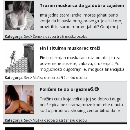
Trazim muskarca da ga dobro zajašem
Ima jedna stara izreka: moras jahati puno
konja da bi nasla onog pravoga. Jesi li ti moj
pravi, ili te samo moram jahati? Onaj moj
bivsi je bio samo konj hahahahah Klikni niže
Kategorija:
Sex
Ženska osoba traži mušku osobu
na sexdater link i javi mi se tamo....
Fin i situiran muskarac traži
Fin i utjecajan muskarac trazi prijateljicu za
povremene susrete, zabavu, druzenja... Po
mogucnosti dugotrajnije, moguca financijska
potpora!
Kategorija:
Sex
Muška osoba traži žensku osobu
Poližem te do orgazma💦🤑
Tražim curu koja voli da joj se dobro i dugo
poliže pica bez srama,moze kod tebe u autu
kod u prirodi wc shoping centar bitno da je
uzbudljivo i da si full diskretna i napaljena💦
Kategorija:
Sex
Muška osoba traži žensku osobu
jer nisam solo. Zgodan sam i diskretan,sliku
šaljem na wapp telegram..178 78kg.,javi se