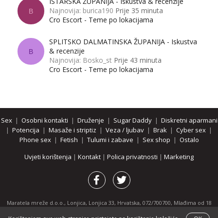
ISTARSKA ŽUPANIJA - Iskustva & recenzije
Najnovija: burica190
Prije 35 minuta
B
Cro Escort - Teme po lokacijama
SPLITSKO DALMATINSKA ŽUPANIJA - Iskustva
& recenzije
B
Najnovija: Bosko_st
Prije 43 minuta
Cro Escort - Teme po lokacijama
Sex
|
Osobni kontakti
|
Druženje
|
Sugar Daddy
|
Diskretni aparmani
|
Potencija
|
Masaže i striptiz
|
Veza / ljubav
|
Brak
|
Cyber sex
|
Phone sex
|
Fetish
|
Tulumi i zabave
|
Sex shop
|
Ostalo
Uvjeti korištenja
|
Kontakt
|
Polica privatnosti
|
Marketing
Maratela mreže d.o.o., Lonjica, Lonjica 33, Hrvatska, 072/700700, Mlađima od 18
godina zabranjeno je pregledavanje stranice i svih njenih dijelova.