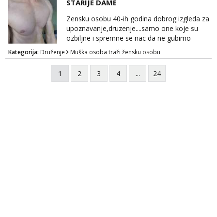
STARIJE DAME
TELEGRAM: @MagdalenaMagy 👈
(ODGOVARAM JAKO BRZO TU I TU PISITE
Zensku osobu 40-ih godina dobrog izgleda za
AKO STE ZA ZABAVU)🔥 Moguće
upoznavanje,druzenje....samo one koje su
verifkovanje prije zabave✅ JAVI MI SE I
ozbiljne i spremne se nac da ne gubimo
ISPUNI SVOJE NAJVECE FANTAZIJE😈 CEKA...
vrijeme!
Kategorija:
Druženje
Muška osoba traži žensku osobu
1
2
3
4
...
24