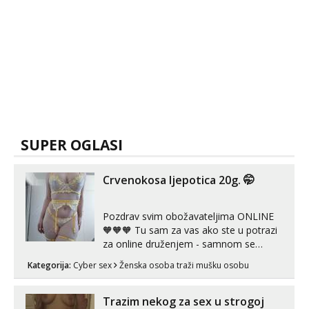
SUPER OGLASI
Crvenokosa ljepotica 20g. 🤭
Pozdrav svim obožavateljima ONLINE
🧡🧡🧡 Tu sam za vas ako ste u potrazi
za online druženjem - samnom se
možete zabaviti preko videopoziva, ili
Kategorija:
Cyber sex
Ženska osoba traži mušku osobu
ako vam nisam dovoljna radim i u paru i
trojci s kolegicama, svaka je drugačija
😉 Radim i vruća tipkanja uz slike i hot
Trazim nekog za sex u strogoj