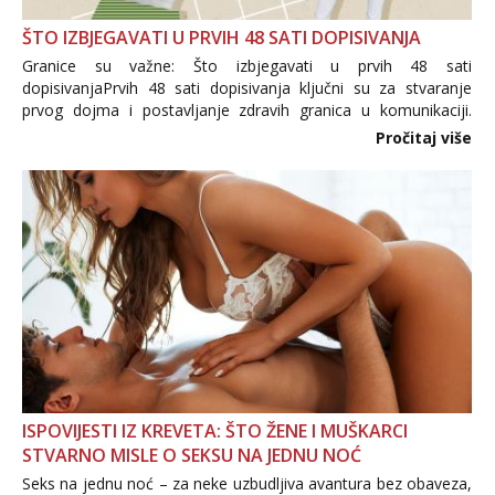
ŠTO IZBJEGAVATI U PRVIH 48 SATI DOPISIVANJA
Granice su važne: Što izbjegavati u prvih 48 sati
dopisivanjaPrvih 48 sati dopisivanja ključni su za stvaranje
prvog dojma i postavljanje zdravih granica u komunikaciji.
Važno je izbjeći prebrzo otkrivanje osobnih ili intimnih
Pročitaj više
informacija, jer nepoznata osoba još nije zaslužila to
povjerenje. Takođe...
ISPOVIJESTI IZ KREVETA: ŠTO ŽENE I MUŠKARCI
STVARNO MISLE O SEKSU NA JEDNU NOĆ
Seks na jednu noć – za neke uzbudljiva avantura bez obaveza,