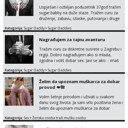
Uspješan i ozbiljan poduzetnik 37god tražim
sugar babby na duže staze. Tražim curu za
druženje, zabavu, izlaske, putovanja i druge
lijepe stvari na obostranu korist. Ako si
Kategorija:
Sugar Daddy
Sugar Daddies
otvorena, komunikativna, zgodna i atraktivna
javi se na moj email:
Nagrađujem za tajnu avanturu
markodalic37@gmail.com
Tražim curu za diskretne susrete u Zagrebu i
regiji. Dobro nagrađujem ako si mlada,
zgodna i voliš dobar sex. Javi se ako: - imaš
do 25 godina - imaš do 65 kg - imaš dugu
Kategorija:
Sugar Daddy
Sugar Daddies
kosu - se dobro ljubiš - si fleksibilna s
vremenom (jer ga nemam previše) i
Želim da upoznam muškarca za dobar
dostupna radnim danom (vikendi i noći su za
provod 💋🌺
obitelj) - vodiš brigu o zdravlju i koristiš
zaštitu Ne javljajte se: - debele - frajeri i
Volim šetnje prirodom i uživati u svakom
paro...
danu svog života. Ja sam vrlo pozitivna žena i
želim da upoznam muškarca za dobar
provod, naravno može i nešto više.💋🌺 Klikni
Kategorija:
Sex
Ženska osoba traži mušku osobu
na link ispod i nadji me tamo, cekam te!