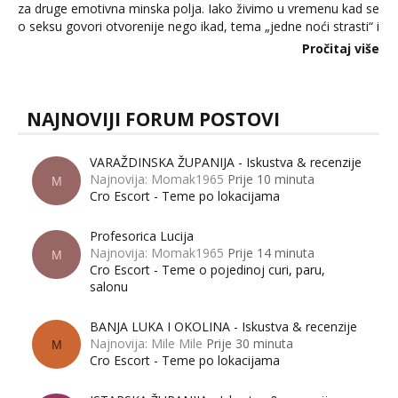
za druge emotivna minska polja. Iako živimo u vremenu kad se
o seksu govori otvorenije nego ikad, tema „jedne noći strasti“ i
dalje izaziva burne rasprave. Što zapravo misle žene, a što
Pročitaj više
muškarci? Jesu...
NAJNOVIJI FORUM POSTOVI
VARAŽDINSKA ŽUPANIJA - Iskustva & recenzije
Najnovija: Momak1965
Prije 10 minuta
M
Cro Escort - Teme po lokacijama
Profesorica Lucija
Najnovija: Momak1965
Prije 14 minuta
M
Cro Escort - Teme o pojedinoj curi, paru,
salonu
BANJA LUKA I OKOLINA - Iskustva & recenzije
Najnovija: Mile Mile
Prije 30 minuta
M
Cro Escort - Teme po lokacijama