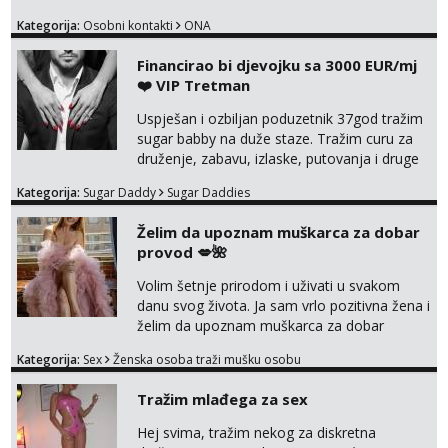
Kategorija:
Osobni kontakti
ONA
Financirao bi djevojku sa 3000 EUR/mj
❤️ VIP Tretman
Uspješan i ozbiljan poduzetnik 37god tražim
sugar babby na duže staze. Tražim curu za
druženje, zabavu, izlaske, putovanja i druge
lijepe stvari na obostranu korist. Ako si
Kategorija:
Sugar Daddy
Sugar Daddies
otvorena, komunikativna, zgodna i atraktivna
javi se na moj email:
Želim da upoznam muškarca za dobar
markodalic37@gmail.com
provod 💋🌺
Volim šetnje prirodom i uživati u svakom
danu svog života. Ja sam vrlo pozitivna žena i
želim da upoznam muškarca za dobar
provod, naravno može i nešto više.💋🌺 Klikni
Kategorija:
Sex
Ženska osoba traži mušku osobu
na link ispod i nadji me tamo, cekam te!
Tražim mlađega za sex
Hej svima, tražim nekog za diskretna