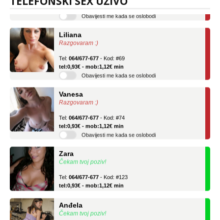
TELEFONSKI SEX UŽIVO
Obavijesti me kada se oslobodi
Liliana
Razgovaram :)
Tel:
064/677-677
- Kod: #69
tel:0,93€ - mob:1,12€ min
Obavijesti me kada se oslobodi
Vanesa
Razgovaram :)
Tel:
064/677-677
- Kod: #74
tel:0,93€ - mob:1,12€ min
Obavijesti me kada se oslobodi
Zara
Čekam tvoj poziv!
Tel:
064/677-677
- Kod: #123
tel:0,93€ - mob:1,12€ min
Anđela
Čekam tvoj poziv!