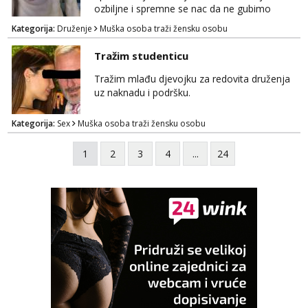
ozbiljne i spremne se nac da ne gubimo
vrijeme!
Kategorija:
Druženje
Muška osoba traži žensku osobu
Tražim studenticu
Tražim mlađu djevojku za redovita druženja
uz naknadu i podršku.
Kategorija:
Sex
Muška osoba traži žensku osobu
1
2
3
4
...
24