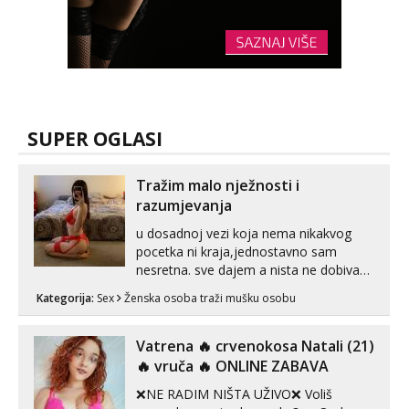
SUPER OGLASI
Tražim malo nježnosti i
razumjevanja
u dosadnoj vezi koja nema nikakvog
pocetka ni kraja,jednostavno sam
nesretna. sve dajem a nista ne dobivam
za uzvrat.trazim muskarca koji ce
Kategorija:
Sex
Ženska osoba traži mušku osobu
zadovoljiti moje potrebe,ne trazim puno
samo malo njeznosti i razumjevanja.
volim njezan seks i njezne poljupce po
Vatrena ‎️‍🔥 crvenokosa Natali (21)
tijelu koji me jako pale,obozavam kad
‎️‍🔥 vruča‎ ️‍🔥 ONLINE ZABAVA
muskar...
❌NE RADIM NIŠTA UŽIVO❌ Voliš