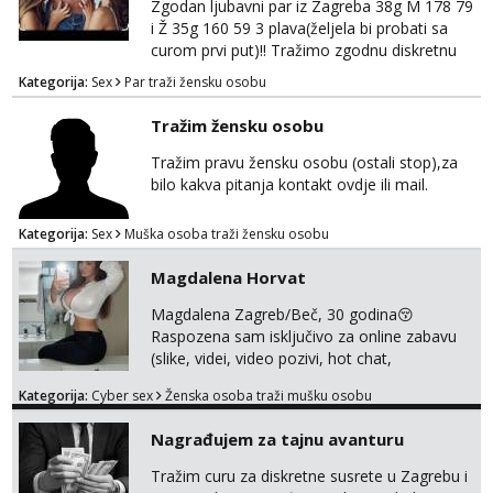
Zgodan ljubavni par iz Zagreba 38g M 178 79
i Ž 35g 160 59 3 plava(željela bi probati sa
curom prvi put)!! Tražimo zgodnu diskretnu
curu koja bi nas promatrala dok imamo
Kategorija:
Sex
Par traži žensku osobu
žestok odnos. Može se pridruziti ali i ne
mora.Bitno da uzivamo diskretno anonimno
Tražim žensku osobu
bez upoznavanja puno.Sliku mozemo
razmjeniti,ali najbolje uzivo se upoznati. Na
Tražim pravu žensku osobu (ostali stop),za
goo smo do 15.8 poslije tog mozemo se
bilo kakva pitanja kontakt ovdje ili mail.
druziti,javi se na mail il...
Kategorija:
Sex
Muška osoba traži žensku osobu
Magdalena Horvat
Magdalena Zagreb/Beč, 30 godina😚
Raspozena sam isključivo za online zabavu
(slike, videi, video pozivi, hot chat,
ispunjavanje zelja raznih i fetisa)💦 Slike na
Kategorija:
Cyber sex
Ženska osoba traži mušku osobu
oglasu su MOJE❗ Instagram:
@MagdalenaMagyy Javite mi se porukom na
Nagrađujem za tajnu avanturu
TELEGRAM: @MagdalenaMagy 👈
(ODGOVARAM JAKO BRZO TU I TU PISITE
Tražim curu za diskretne susrete u Zagrebu i
AKO STE ZA ZABAVU)🔥 Moguće