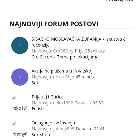
muškarci? Jesu...
NAJNOVIJI FORUM POSTOVI
SISAČKO MOSLAVAČKA ŽUPANIJA - Iskustva &
recenzije
C
Najnovija: Cro38Boy
Prije 35 minuta
Cro Escort - Teme po lokacijama
Akcija na plažama u Hrvatskoj
Najnovija: noksi
Prije 45 minuta
N
Sex
Prijatelj i Gacice
Najnovija: neko1992
Danas u 03:32
Fetish
Odlaganje svršavanja
Najnovija: johnny899
Danas u 02:41
Sex shop