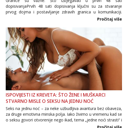
Granice su važne: Što izbjegavati u prvih 48 sati
dopisivanjaPrvih 48 sati dopisivanja ključni su za stvaranje
prvog dojma i postavljanje zdravih granica u komunikaciji.
Važno je izbjeći prebrzo otkrivanje osobnih ili intimnih
Pročitaj više
informacija, jer nepoznata osoba još nije zaslužila to
povjerenje. Takođe...
ISPOVIJESTI IZ KREVETA: ŠTO ŽENE I MUŠKARCI
STVARNO MISLE O SEKSU NA JEDNU NOĆ
Seks na jednu noć – za neke uzbudljiva avantura bez obaveza,
za druge emotivna minska polja. Iako živimo u vremenu kad se
o seksu govori otvorenije nego ikad, tema „jedne noći strasti“ i
dalje izaziva burne rasprave. Što zapravo misle žene, a što
Pročitaj više