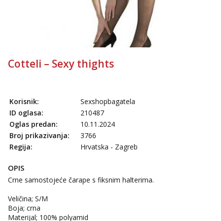
Tel:
064/677-677
- Kod: #123
tel:0,93€ - mob:1,12€ min
Anđela
Čekam tvoj poziv!
Cotteli – Sexy thights
Tel:
064/677-677
- Kod: #142
tel:0,93€ - mob:1,12€ min
Korisnik:
Sexshopbagatela
ID oglasa:
210487
Oglas predan:
10.11.2024
Broj prikazivanja:
3766
Regija:
Hrvatska - Zagreb
OPIS
Crne samostojeće čarape s fiksnim halterima.
Veličina; S/M
Boja; crna
Materijal; 100% polyamid