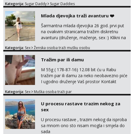
Kategorija:
Sugar Daddy
Sugar Daddies
Mlada djevojka traži avanturu ❤️
Šarmantna mlada djevojka 26 god. prvi put
na ovakvim stranicama tražim diskretnu
avanturu (druženje, maženje, sex :) Klikni na
link ispod i nadji me tamo, cekam te!
Kategorija:
Sex
Ženska osoba traži mušku osobu
Tražim par ili damu
M 55g ( 178-87-16) 12.08 bit ću u Rabu
tražim par ili damu za neko neobavezno piće
I ugodno druženje Vaš prostor Kontakt
trata.vrh@gmail.com
Kategorija:
Sex
Muška osoba traži par
U procesu rastave trazim nekog za
sex
U procesu rastave , trazim nekog da isproba
sa mnom ono sto nisam mogla i smjela do
sada