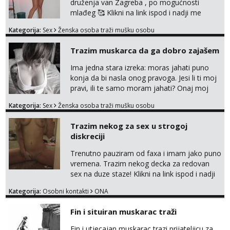
druženja van Zagreba , po mogućnosti
mlađeg 🥰 Klikni na link ispod i nadji me
tamo, cekam te!
Kategorija:
Sex
Ženska osoba traži mušku osobu
Trazim muskarca da ga dobro zajašem
Ima jedna stara izreka: moras jahati puno
konja da bi nasla onog pravoga. Jesi li ti moj
pravi, ili te samo moram jahati? Onaj moj
bivsi je bio samo konj hahahahah Klikni niže
Kategorija:
Sex
Ženska osoba traži mušku osobu
na sexdater link i javi mi se tamo....
Trazim nekog za sex u strogoj
diskreciji
Trenutno pauziram od faxa i imam jako puno
vremena. Trazim nekog decka za redovan
sex na duze staze! Klikni na link ispod i nadji
me tamo, cekam te!
Kategorija:
Osobni kontakti
ONA
Fin i situiran muskarac traži
Fin i utjecajan muskarac trazi prijateljicu za