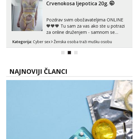
Crvenokosa ljepotica 20g. 🤭
Pozdrav svim obožavateljima ONLINE
🧡🧡🧡 Tu sam za vas ako ste u potrazi
za online druženjem - samnom se
možete zabaviti preko videopoziva, ili
Kategorija:
Cyber sex
Ženska osoba traži mušku osobu
ako vam nisam dovoljna radim i u paru i
trojci s kolegicama, svaka je drugačija
😉 Radim i vruća tipkanja uz slike i hot
line pozive. Za vas sam pripremila ...
NAJNOVIJI ČLANCI