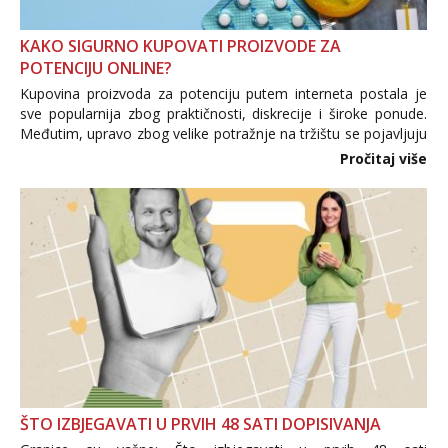
KAKO SIGURNO KUPOVATI PROIZVODE ZA
POTENCIJU ONLINE?
Kupovina proizvoda za potenciju putem interneta postala je
sve popularnija zbog praktičnosti, diskrecije i široke ponude.
Međutim, upravo zbog velike potražnje na tržištu se pojavljuju
i brojni krivotvoreni proizvodi, nepouzdane internetske
Pročitaj više
trgovine te proizvodi nepoznatog podrijetla. ...
ŠTO IZBJEGAVATI U PRVIH 48 SATI DOPISIVANJA