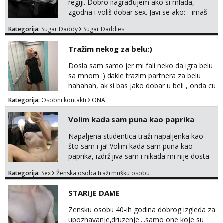
regiji. Dobro nagrađujem ako si mlada,
verifkovanje prije zabave✅ JAVI MI SE I
zgodna i voliš dobar sex. Javi se ako: - imaš
ISPUNI SVOJE NAJVECE FANTAZIJE😈 CEKA...
do 25 godina - imaš do 65 kg - imaš dugu
Kategorija:
Sugar Daddy
Sugar Daddies
kosu - se dobro ljubiš - si fleksibilna s
vremenom (jer ga nemam previše) i
Tražim nekog za belu:)
dostupna radnim danom (vikendi i noći su za
obitelj) - vodiš brigu o zdravlju i koristiš
Dosla sam samo jer mi fali neko da igra belu
zaštitu Ne javljajte se: - debele - frajeri i
sa mnom :) dakle trazim partnera za belu
paro...
hahahah, ak si bas jako dobar u beli , onda cu
razmislit za dalje Klikni na link ispod i nadji me
Kategorija:
Osobni kontakti
ONA
tamo, cekam te!
Volim kada sam puna kao paprika
Napaljena studentica traži napaljenka kao
što sam i ja! Volim kada sam puna kao
paprika, izdržljiva sam i nikada mi nije dosta
seksa. Volim grubi seks i više puta dnevno
Kategorija:
Sex
Ženska osoba traži mušku osobu
bilo kad i bilo gdje zato se javi što prije da
me isprobaš Klikni na link ispod i nadji me
STARIJE DAME
tamo, cekam te!
Zensku osobu 40-ih godina dobrog izgleda za
upoznavanje,druzenje....samo one koje su