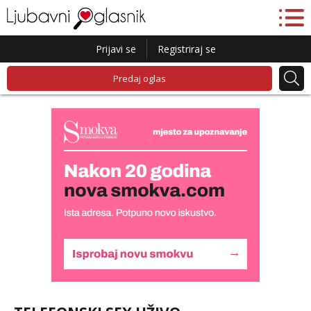
Prijavi se
Registriraj se
Predaj oglas
Lucija
Razgovaram :)
Tel:
064/677-677
- Kod: #136
tel:0,93€ - mob:1,12€ min