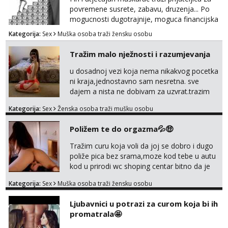
povremene susrete, zabavu, druzenja... Po
mogucnosti dugotrajnije, moguca financijska
potpora!
Kategorija:
Sex
Muška osoba traži žensku osobu
Tražim malo nježnosti i razumjevanja
u dosadnoj vezi koja nema nikakvog pocetka
ni kraja,jednostavno sam nesretna. sve
dajem a nista ne dobivam za uzvrat.trazim
muskarca koji ce zadovoljiti moje potrebe,ne
Kategorija:
Sex
Ženska osoba traži mušku osobu
trazim puno samo malo njeznosti i
razumjevanja. volim njezan seks i njezne
Poližem te do orgazma💦🤑
poljupce po tijelu koji me jako
pale,obozavam kad muskarac preuzme
Tražim curu koja voli da joj se dobro i dugo
kontrolu . javi se :) Klikni na link ispod i nadji
poliže pica bez srama,moze kod tebe u autu
me tamo, cekam te!
kod u prirodi wc shoping centar bitno da je
uzbudljivo i da si full diskretna i napaljena💦
Kategorija:
Sex
Muška osoba traži žensku osobu
jer nisam solo. Zgodan sam i diskretan,sliku
šaljem na wapp telegram..178 78kg.,javi se
Ljubavnici u potrazi za curom koja bi ih
za brz dogovor Kontakt 0958759047
promatrala🤩