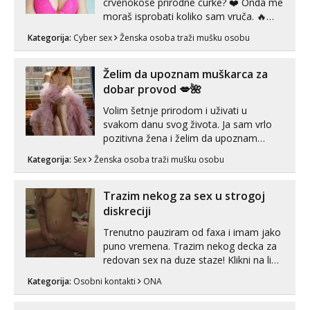
crvenokose prirodne curke? ❤️ Onda me
moraš isprobati koliko sam vruča.‎ ️‍🔥
MLADA vražica koja ima 100%
Kategorija:
Cyber sex
Ženska osoba traži mušku osobu
prorodne grudi, 💦 Misli su mi uvijek
prljave i u svemu vidim samo užitak. 💦
U mojoj raznolikoj ponudi možeš
Želim da upoznam muškarca za
pranaći nešto po svojoj mjeri. Sexi videa
dobar provod 💋🌺
s kolegica...
Volim šetnje prirodom i uživati u
svakom danu svog života. Ja sam vrlo
pozitivna žena i želim da upoznam
muškarca za dobar provod, naravno
Kategorija:
Sex
Ženska osoba traži mušku osobu
može i nešto više.💋🌺 Klikni na link
ispod i nadji me tamo, cekam te!
Trazim nekog za sex u strogoj
diskreciji
Trenutno pauziram od faxa i imam jako
puno vremena. Trazim nekog decka za
redovan sex na duze staze! Klikni na link
ispod i nadji me tamo, cekam te!
Kategorija:
Osobni kontakti
ONA