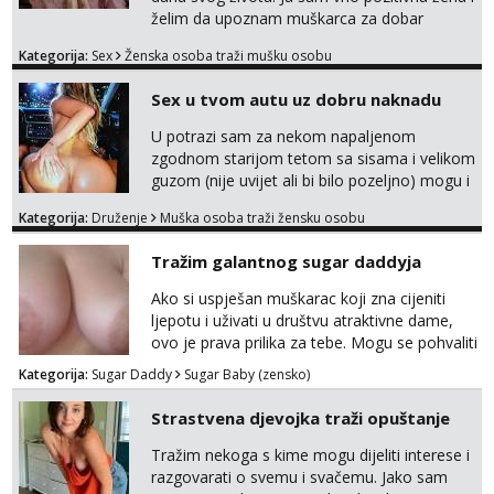
želim da upoznam muškarca za dobar
provod, naravno može i nešto više.💋🌺 Klikni
Kategorija:
Sex
Ženska osoba traži mušku osobu
na link ispod i nadji me tamo, cekam te!
Sex u tvom autu uz dobru naknadu
U potrazi sam za nekom napaljenom
zgodnom starijom tetom sa sisama i velikom
guzom (nije uvijet ali bi bilo pozeljno) mogu i
mladje djevojke kojima nije bitan izgled vec
Kategorija:
Druženje
Muška osoba traži žensku osobu
dobra zabava uz naknadu, trazim neku koja
bi dosla po mene da se odemo seksat
Tražim galantnog sugar daddyja
negdje u mrak, prije seksa dobijes odmah na
ruke, molim samo ozbiljne da se javljaju one
Ako si uspješan muškarac koji zna cijeniti
koje se pale na seks po mracnim parkinzima,
ljepotu i uživati u društvu atraktivne dame,
sumarcima itd be...
ovo je prava prilika za tebe. Mogu se pohvaliti
prekrasnim licem, dugom, njegovanom
Kategorija:
Sugar Daddy
Sugar Baby (zensko)
kosom i fit figurom. Moje grudi su broj 4,a
guza je, bez lažne skromnosti, prava top
Strastvena djevojka traži opuštanje
forma. Diskretno i opušteno druženje je moj
stil, bez dugačkih dopisivanja, putovanja ili
Tražim nekoga s kime mogu dijeliti interese i
javnih pojavljivanja. Što nudim: - atraktivno i
razgovarati o svemu i svačemu. Jako sam