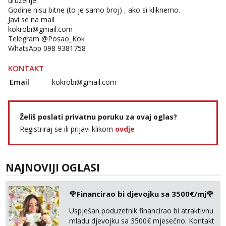
druženje.
tel:0,93€ - mob:1,12€ min
Godine nisu bitne (to je samo broj) , ako si kliknemo.
Javi se na mail
Anđela
kokrobi@gmail.com
Čekam tvoj poziv!
Telegram @Posao_Kok
WhatsApp 098 9381758
Tel:
064/677-677
- Kod: #142
tel:0,93€ - mob:1,12€ min
KONTAKT
Email
kokrobi@gmail.com
Želiš poslati privatnu poruku za ovaj oglas?
Registriraj se ili prijavi klikom
ovdje
NAJNOVIJI OGLASI
🌹Financirao bi djevojku sa 3500€/mj🌹
Uspješan poduzetnik financirao bi atraktivnu
mladu djevojku sa 3500€ mjesečno. Kontakt