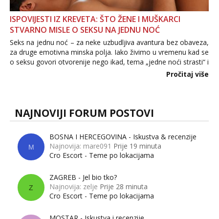
ISPOVIJESTI IZ KREVETA: ŠTO ŽENE I MUŠKARCI
STVARNO MISLE O SEKSU NA JEDNU NOĆ
Seks na jednu noć – za neke uzbudljiva avantura bez obaveza,
za druge emotivna minska polja. Iako živimo u vremenu kad se
o seksu govori otvorenije nego ikad, tema „jedne noći strasti“ i
dalje izaziva burne rasprave. Što zapravo misle žene, a što
Pročitaj više
muškarci? Jesu...
NAJNOVIJI FORUM POSTOVI
BOSNA I HERCEGOVINA - Iskustva & recenzije
Najnovija: mare091
Prije 19 minuta
M
Cro Escort - Teme po lokacijama
ZAGREB - Jel bio tko?
Najnovija: zelje
Prije 28 minuta
Z
Cro Escort - Teme po lokacijama
MOSTAR - Iskustva i recenzije