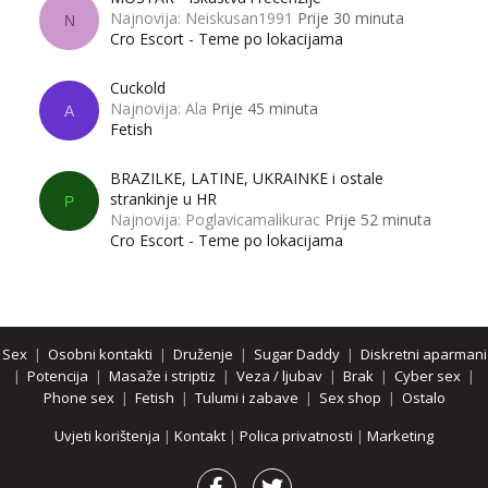
Najnovija: Neiskusan1991
Prije 30 minuta
N
Cro Escort - Teme po lokacijama
Cuckold
Najnovija: Ala
Prije 45 minuta
A
Fetish
BRAZILKE, LATINE, UKRAINKE i ostale
strankinje u HR
P
Najnovija: Poglavicamalikurac
Prije 52 minuta
Cro Escort - Teme po lokacijama
Sex
|
Osobni kontakti
|
Druženje
|
Sugar Daddy
|
Diskretni aparmani
|
Potencija
|
Masaže i striptiz
|
Veza / ljubav
|
Brak
|
Cyber sex
|
Phone sex
|
Fetish
|
Tulumi i zabave
|
Sex shop
|
Ostalo
Uvjeti korištenja
|
Kontakt
|
Polica privatnosti
|
Marketing