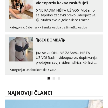
tijelu koji me jako pale,obozavam kad
videopoziv kakav zaslužuješ
muskar...
❌NE RADIM NIŠTA UŽIVO❌ Možemo
se zajedno zabaviti preko videopoziva.
😉 Nudim svoje gole slikice i razne
videouradke. 🤩 Za online zabavu pošalji
Kategorija:
Cyber sex
Ženska osoba traži mušku osobu
poruku na Whatsapp, Telegram ili Viber.
😎 +385 91 912 3322 Za provjeru moje
autentičnosti možeš me vidjeti na
💣SEX BOMBA💣
videopozivu. 😉 S vama sam vec 5 ...
Javi se za ONLINE ZABAVU. NISTA
UZIVO! Radim videopozive, dopisivanja,
prodajem svoja videa i slikice. 😚 Javi mi
se porukom na Whatsupp, Viber ili
Kategorija:
Osobni kontakti
ONA
Telegram. +385 91 723 0045
NAJNOVIJI ČLANCI