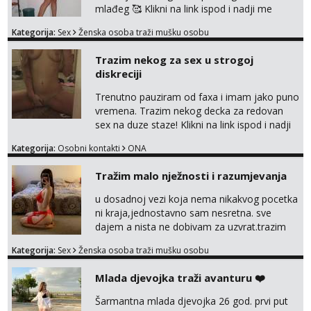
mlađeg 🥰 Klikni na link ispod i nadji me
tamo, cekam te!
Kategorija:
Sex
Ženska osoba traži mušku osobu
Trazim nekog za sex u strogoj
diskreciji
Trenutno pauziram od faxa i imam jako puno
vremena. Trazim nekog decka za redovan
sex na duze staze! Klikni na link ispod i nadji
me tamo, cekam te!
Kategorija:
Osobni kontakti
ONA
Tražim malo nježnosti i razumjevanja
u dosadnoj vezi koja nema nikakvog pocetka
ni kraja,jednostavno sam nesretna. sve
dajem a nista ne dobivam za uzvrat.trazim
muskarca koji ce zadovoljiti moje potrebe,ne
Kategorija:
Sex
Ženska osoba traži mušku osobu
trazim puno samo malo njeznosti i
razumjevanja. volim njezan seks i njezne
Mlada djevojka traži avanturu ❤️
poljupce po tijelu koji me jako
pale,obozavam kad muskarac preuzme
Šarmantna mlada djevojka 26 god. prvi put
kontrolu . javi se :) Klikni na link ispod i nadji