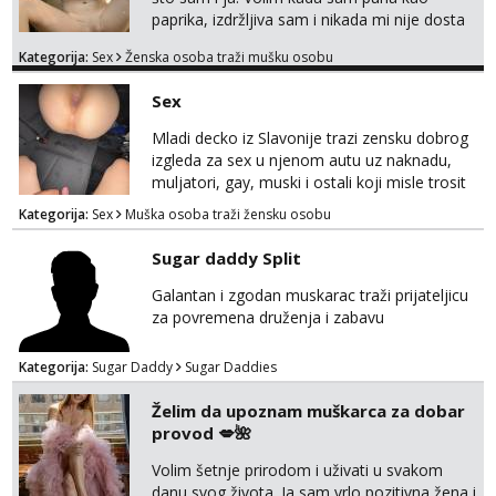
paprika, izdržljiva sam i nikada mi nije dosta
seksa. Volim grubi seks i više puta dnevno
Kategorija:
Sex
Ženska osoba traži mušku osobu
bilo kad i bilo gdje zato se javi što prije da
me isprobaš Klikni na link ispod i nadji me
Sex
tamo, cekam te!
Mladi decko iz Slavonije trazi zensku dobrog
izgleda za sex u njenom autu uz naknadu,
muljatori, gay, muski i ostali koji misle trosit
vrijeme na pisanje mogu zaobic oglas, ako si
Kategorija:
Sex
Muška osoba traži žensku osobu
slavonije i zainteresirana da te punim negdje
u mraku u tvom autu javi se na whatsapp
Sugar daddy Split
porukom 098 199 1895.
Galantan i zgodan muskarac traži prijateljicu
za povremena druženja i zabavu
Kategorija:
Sugar Daddy
Sugar Daddies
Želim da upoznam muškarca za dobar
provod 💋🌺
Volim šetnje prirodom i uživati u svakom
danu svog života. Ja sam vrlo pozitivna žena i