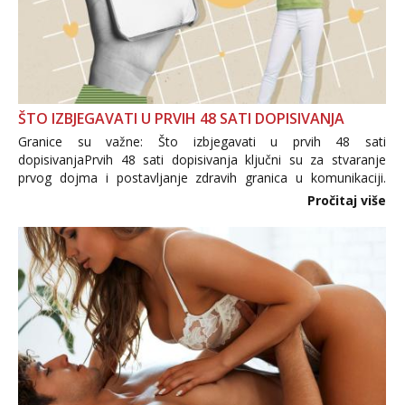
ŠTO IZBJEGAVATI U PRVIH 48 SATI DOPISIVANJA
Granice su važne: Što izbjegavati u prvih 48 sati
dopisivanjaPrvih 48 sati dopisivanja ključni su za stvaranje
prvog dojma i postavljanje zdravih granica u komunikaciji.
Važno je izbjeći prebrzo otkrivanje osobnih ili intimnih
Pročitaj više
informacija, jer nepoznata osoba još nije zaslužila to
povjerenje. Takođe...