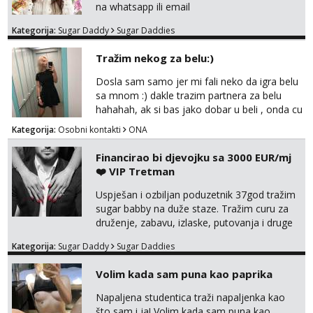
na whatsapp ili email
Kategorija:
Sugar Daddy
Sugar Daddies
Tražim nekog za belu:)
Dosla sam samo jer mi fali neko da igra belu
sa mnom :) dakle trazim partnera za belu
hahahah, ak si bas jako dobar u beli , onda cu
razmislit za dalje Klikni na link ispod i nadji me
Kategorija:
Osobni kontakti
ONA
tamo, cekam te!
Financirao bi djevojku sa 3000 EUR/mj
❤️ VIP Tretman
Uspješan i ozbiljan poduzetnik 37god tražim
sugar babby na duže staze. Tražim curu za
druženje, zabavu, izlaske, putovanja i druge
lijepe stvari na obostranu korist. Ako si
Kategorija:
Sugar Daddy
Sugar Daddies
otvorena, komunikativna, zgodna i atraktivna
javi se na moj email:
Volim kada sam puna kao paprika
markodalic37@gmail.com
Napaljena studentica traži napaljenka kao
što sam i ja! Volim kada sam puna kao