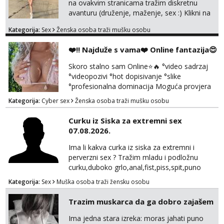
na ovakvim stranicama tražim diskretnu
me tamo, cekam te!
avanturu (druženje, maženje, sex :) Klikni na
link ispod i nadji me tamo, cekam te!
Kategorija:
Sex
Ženska osoba traži mušku osobu
❤️‼️ Najduže s vama❤️ Online fantazija😍
Skoro stalno sam Online⭐🔥 °video sadrzaj
°videopozivi °hot dopisivanje °slike
°profesionalna dominacija Moguća provjera
videopozivom, no ako se nakon toga ne
Kategorija:
Cyber sex
Ženska osoba traži mušku osobu
javite, vise vam ju ne radim 😉 100% prava i
diskretna. Probaj me jednom, nećeš moći bez
Curku iz Siska za extremni sex
mene 😜😇 Nemojte me pitati za uzivo, jer to
07.08.2026.
ne radim. 0998785600 javljanje isključivo
porukom na WhatsApp🩷
Ima li kakva curka iz siska za extremni i
perverzni sex ? Tražim mladu i podložnu
curku,duboko grlo,anal,fist,piss,spit,puno
pljuvačke,ulja i pissa,volim isto tako masažu
Kategorija:
Sex
Muška osoba traži žensku osobu
prostate,rimyob,extremno full perverzno,bez
tabua,najlonke crne i visoke sexy štikle
Trazim muskarca da ga dobro zajašem
obavezno imati na sebi,za početak s.t.o
nudim za druženje večeras,noć kod
Ima jedna stara izreka: moras jahati puno