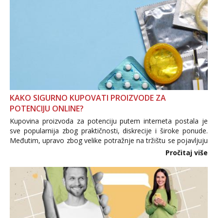
KAKO SIGURNO KUPOVATI PROIZVODE ZA
POTENCIJU ONLINE?
Kupovina proizvoda za potenciju putem interneta postala je
sve popularnija zbog praktičnosti, diskrecije i široke ponude.
Međutim, upravo zbog velike potražnje na tržištu se pojavljuju
i brojni krivotvoreni proizvodi, nepouzdane internetske
Pročitaj više
trgovine te proizvodi nepoznatog podrijetla. ...