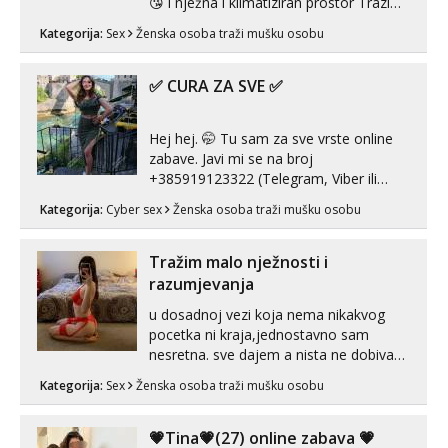
😘 i nježna i klimatiziran prostor Trazim
sex za nagradu Radim klasican sex
Kategorija:
Sex
Ženska osoba traži mušku osobu
Pusenje i gutanje sperme Erotsko rublje
imam uvijek Lizati me mozes i ljubiti po
tijelu Iskljucivo neradim analni !!! I
✅ CURA ZA SVE ✅
neljubim se Wha...
Hej hej. 🤭 Tu sam za sve vrste online
zabave. Javi mi se na broj
+385919123322 (Telegram, Viber ili
Whatsapp). 🤙 NE javljaj se na uzivo.
Kategorija:
Cyber sex
Ženska osoba traži mušku osobu
Hvala.
Tražim malo nježnosti i
razumjevanja
u dosadnoj vezi koja nema nikakvog
pocetka ni kraja,jednostavno sam
nesretna. sve dajem a nista ne dobivam
za uzvrat.trazim muskarca koji ce
Kategorija:
Sex
Ženska osoba traži mušku osobu
zadovoljiti moje potrebe,ne trazim puno
samo malo njeznosti i razumjevanja.
volim njezan seks i njezne poljupce po
💗Tina💗(27) online zabava 💗