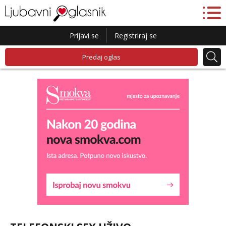
Prijavi se
Registriraj se
Predaj oglas
Lucija
Razgovaram :)
Tel:
064/677-677
- Kod: #136
tel:0,93€ - mob:1,12€ min