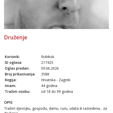
tel:0,93€ - mob:1,12€ min
Obavijesti me kada se oslobodi
Maja
Razgovaram :)
Tel:
064/677-677
- Kod: #04
tel:0,93€ - mob:1,12€ min
Druženje
Obavijesti me kada se oslobodi
Alisa
Čekam tvoj poziv!
Korisnik:
Robikok
Tel:
064/677-677
- Kod: #106
ID oglasa:
217425
tel:0,93€ - mob:1,12€ min
Oglas predan:
09.06.2026
Vanesa
Broj prikazivanja:
3588
Čekam tvoj poziv!
Regija:
Hrvatska - Zagreb
Tel:
064/677-677
- Kod: #74
Imam:
44 godina
tel:0,93€ - mob:1,12€ min
Tražim osobu:
od 18 do 99 godina
Zara
OPIS
Čekam tvoj poziv!
Tražim djevojku, gospođu, damu, curu, udata ili razvedena... za
Tel:
064/677-677
- Kod: #123