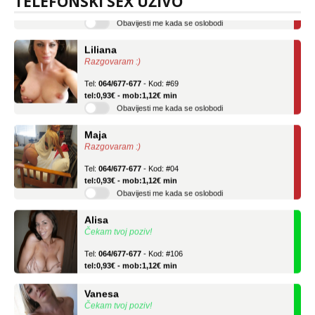
TELEFONSKI SEX UŽIVO
Obavijesti me kada se oslobodi
Liliana
Razgovaram :)
Tel:
064/677-677
- Kod: #69
tel:0,93€ - mob:1,12€ min
Obavijesti me kada se oslobodi
Maja
Razgovaram :)
Tel:
064/677-677
- Kod: #04
tel:0,93€ - mob:1,12€ min
Obavijesti me kada se oslobodi
Alisa
Čekam tvoj poziv!
Tel:
064/677-677
- Kod: #106
tel:0,93€ - mob:1,12€ min
Vanesa
Čekam tvoj poziv!