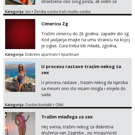
ugo...
strastvena oko svog posla, ali volim se
opustiti i provesti vrijeme s prijateljima.
Kategorija:
Sex
Ženska osoba traži mušku osobu
Voljela bi naci nekoga pa da se nemoram
samo s prijateljima opustati ;) Klikni na link
Cimericu Zg
ispod i nadji me tamo, cekam te!
Tražim cimercu do 26 godina, zapadni dio zg
Kod javljanja imajte na umu stranicu na kojoj
je oglas. Cura treba biti mlada, zgodna,
uredna, bez poroka.
Kategorija:
Diskretni aparmani
Apartmani
U procesu rastave trazim nekog za
sex
U procesu rastave , trazim nekog da isproba
sa mnom ono sto nisam mogla i smjela do
sada
Kategorija:
Osobni kontakti
ONA
Tražim mlađega za sex
Hej svima, tražim nekog za diskretna
druženja van Zagreba , po mogućnosti