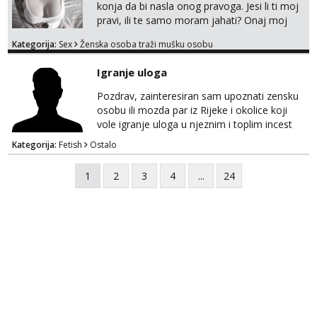
mene,javljanje isključivo pozivom
konja da bi nasla onog pravoga. Jesi li ti moj
pravi, ili te samo moram jahati? Onaj moj
bivsi je bio samo konj hahahahah Klikni niže
Kategorija:
Sex
Ženska osoba traži mušku osobu
na sexdater link i javi mi se tamo....
Igranje uloga
Pozdrav, zainteresiran sam upoznati zensku
osobu ili mozda par iz Rijeke i okolice koji
vole igranje uloga u njeznim i toplim incest
pricama, izgled nebitan, bitno je da znas sto
Kategorija:
Fetish
Ostalo
zelis i da se volis zabavljati. Javitese na mail,
viber, wapp ili zovite. Samo ozbiljni, hvala
1
2
3
4
...
24