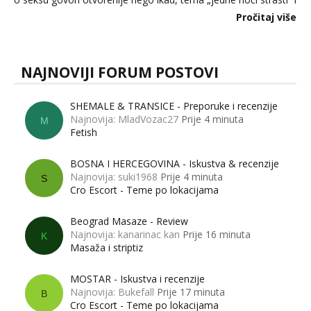
dalje izaziva burne rasprave. Što zapravo misle žene, a što
Pročitaj više
muškarci? Jesu...
NAJNOVIJI FORUM POSTOVI
SHEMALE & TRANSICE - Preporuke i recenzije
Najnovija: MladVozac27
Prije 4 minuta
M
Fetish
BOSNA I HERCEGOVINA - Iskustva & recenzije
Najnovija: suki1968
Prije 4 minuta
S
Cro Escort - Teme po lokacijama
Beograd Masaze - Review
Najnovija: kanarinac kan
Prije 16 minuta
K
Masaža i striptiz
MOSTAR - Iskustva i recenzije
Najnovija: Bukefall
Prije 17 minuta
B
Cro Escort - Teme po lokacijama