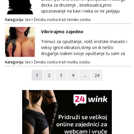
decka za druzenje , biseksualca,prvo
upoznavanje na kavi i neka se ne javljaju
stariji od 30 godina
Kategorija:
Sex
Ženska osoba traži žensku osobu
Vibrirajmo zajedno
Trenuci za opuštanje, voliš erotske masaže i
seksy igrice.vibratori,strep on ili nešto
drugačije.Izaberi svoje opuštanje tu sam za
tebe.sve info na mob 095/762-8147
Kategorija:
Sex
Ženska osoba traži mušku osobu
1
2
3
4
...
24