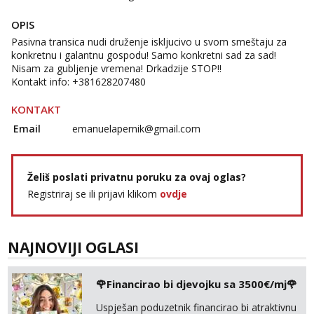
OPIS
Pasivna transica nudi druženje iskljucivo u svom smeštaju za
konkretnu i galantnu gospodu! Samo konkretni sad za sad!
Nisam za gubljenje vremena! Drkadzije STOP!!
Kontakt info: +381628207480
KONTAKT
Email
emanuelapernik@gmail.com
Želiš poslati privatnu poruku za ovaj oglas?
Registriraj se ili prijavi klikom
ovdje
NAJNOVIJI OGLASI
🌹Financirao bi djevojku sa 3500€/mj🌹
Uspješan poduzetnik financirao bi atraktivnu