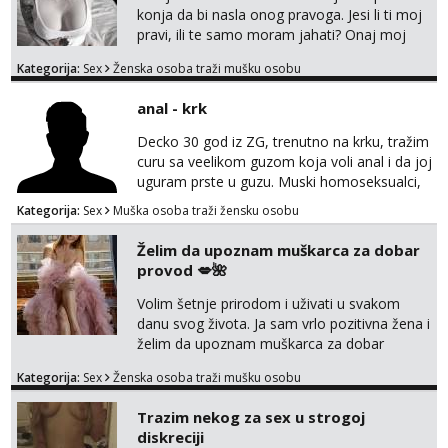
konja da bi nasla onog pravoga. Jesi li ti moj
pravi, ili te samo moram jahati? Onaj moj
bivsi je bio samo konj hahahahah Klikni niže
Kategorija:
Sex
Ženska osoba traži mušku osobu
na sexdater link i javi mi se tamo....
anal - krk
Decko 30 god iz ZG, trenutno na krku, tražim
curu sa veelikom guzom koja voli anal i da joj
uguram prste u guzu. Muski homoseksualci,
parovi i transiči odjebite, ne zanimate me. Bilo
Kategorija:
Sex
Muška osoba traži žensku osobu
kakva placanja opcenito (gotovina) ili
unaprijed (aircash, paysafecard, bonovi) ne
Želim da upoznam muškarca za dobar
dolaze u obzir. Javit se prvo porukom na
provod 💋🌺
whatsapp 0958048882.
Volim šetnje prirodom i uživati u svakom
danu svog života. Ja sam vrlo pozitivna žena i
želim da upoznam muškarca za dobar
provod, naravno može i nešto više.💋🌺 Klikni
Kategorija:
Sex
Ženska osoba traži mušku osobu
na link ispod i nadji me tamo, cekam te!
Trazim nekog za sex u strogoj
diskreciji