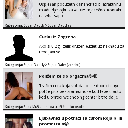
Uspješan poduzetnik financirao bi atraktivnu
mladu djevojku sa 4000€ mjesečno. Kontakt
na whatsapp.
Kategorija:
Sugar Daddy
Sugar Daddies
Curku iz Zagreba
Ako si u Zg i zelis druzenje,izlet uz naknadu za
tebe javi se
Kategorija:
Sugar Daddy
Sugar Baby (zensko)
Poližem te do orgazma💦🤑
Tražim curu koja voli da joj se dobro i dugo
poliže pica bez srama,moze kod tebe u autu
kod u prirodi wc shoping centar bitno da je
uzbudljivo i da si full diskretna i napaljena💦
Kategorija:
Sex
Muška osoba traži žensku osobu
jer nisam solo. Zgodan sam i diskretan,sliku
šaljem na wapp telegram..178 78kg.,javi se
Ljubavnici u potrazi za curom koja bi ih
za brz dogovor Kontakt 0958759047
promatrala🤩