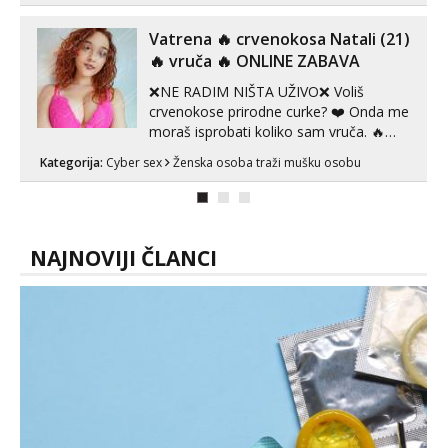
koje će ti se urezati u pamćenje, jer
vjeruj mi, takve još nisi vidio. Uvijek sam
Vatrena ‎️‍🔥 crvenokosa Natali (21)
spremna za ONLOINE zabavu...
‎️‍🔥 vruča‎ ️‍🔥 ONLINE ZABAVA
❌NE RADIM NIŠTA UŽIVO❌ Voliš
crvenokose prirodne curke? ❤️ Onda me
moraš isprobati koliko sam vruča.‎ ️‍🔥
MLADA vražica koja ima 100%
Kategorija:
Cyber sex
Ženska osoba traži mušku osobu
prorodne grudi, 💦 Misli su mi uvijek
prljave i u svemu vidim samo užitak. 💦
U mojoj raznolikoj ponudi možeš
pranaći nešto po svojoj mjeri. Sexi videa
s kolegica...
NAJNOVIJI ČLANCI