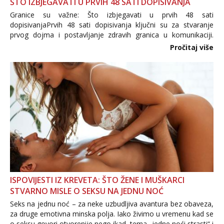
ŠTO IZBJEGAVATI U PRVIH 48 SATI DOPISIVANJA
Granice su važne: Što izbjegavati u prvih 48 sati
dopisivanjaPrvih 48 sati dopisivanja ključni su za stvaranje
prvog dojma i postavljanje zdravih granica u komunikaciji.
Važno je izbjeći prebrzo otkrivanje osobnih ili intimnih
Pročitaj više
informacija, jer nepoznata osoba još nije zaslužila to
povjerenje. Takođe...
ISPOVIJESTI IZ KREVETA: ŠTO ŽENE I MUŠKARCI
STVARNO MISLE O SEKSU NA JEDNU NOĆ
Seks na jednu noć – za neke uzbudljiva avantura bez obaveza,
za druge emotivna minska polja. Iako živimo u vremenu kad se
o seksu govori otvorenije nego ikad, tema „jedne noći strasti“ i