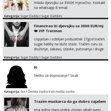
mladu djevojku sa 3500€ mjesečno. Kontakt
na whatsapp ili email
Kategorija:
Sugar Daddy
Sugar Daddies
Financirao bi djevojku sa 3000 EUR/mj
❤️ VIP Tretman
Uspješan i ozbiljan poduzetnik 37god tražim
sugar babby na duže staze. Tražim curu za
druženje, zabavu, izlaske, putovanja i druge
lijepe stvari na obostranu korist. Ako si
Kategorija:
Sugar Daddy
Sugar Daddies
otvorena, komunikativna, zgodna i atraktivna
javi se na moj email:
N
markodalic37@gmail.com
Netko za dopisivanje? Sisak
Kategorija:
Sex
Ženska osoba traži mušku osobu
Trazim muskarca da ga dobro zajašem
Ima jedna stara izreka: moras jahati puno