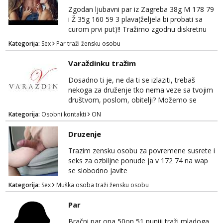
Zgodan ljubavni par iz Zagreba 38g M 178 79
i Ž 35g 160 59 3 plava(željela bi probati sa
curom prvi put)!! Tražimo zgodnu diskretnu
curu koja bi nas promatrala dok imamo
Kategorija:
Sex
Par traži žensku osobu
žestok odnos. Može se pridruziti ali i ne
mora.Bitno da uzivamo diskretno anonimno
Varaždinku tražim
bez upoznavanja puno.Sliku mozemo
razmjeniti,ali najbolje uzivo se upoznati. Na
Dosadno ti je, ne da ti se izlaziti, trebaš
goo smo do 15.8 poslije tog mozemo se
nekoga za druženje tko nema veze sa tvojim
druziti,javi se na mail il...
društvom, poslom, obitelji? Možemo se
podružiti i zabaviti na razne načine. Makni se
Kategorija:
Osobni kontakti
ON
od svakodnevice samnom. Javi se na
Whatsapp. Samo Varaždin i okolica.
Druzenje
Trazim zensku osobu za povremene susrete i
seks za ozbiljne ponude ja v 172 74 na wap
se slobodno javite
Kategorija:
Sex
Muška osoba traži žensku osobu
Par
Bračni par ona 50on 51 puniji,traži mladoga