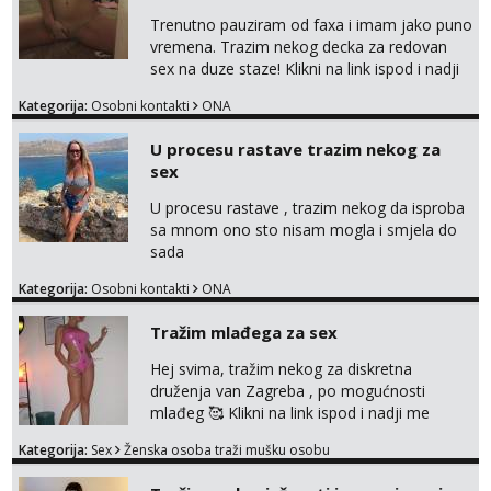
Trenutno pauziram od faxa i imam jako puno
vremena. Trazim nekog decka za redovan
sex na duze staze! Klikni na link ispod i nadji
me tamo, cekam te!
Kategorija:
Osobni kontakti
ONA
U procesu rastave trazim nekog za
sex
U procesu rastave , trazim nekog da isproba
sa mnom ono sto nisam mogla i smjela do
sada
Kategorija:
Osobni kontakti
ONA
Tražim mlađega za sex
Hej svima, tražim nekog za diskretna
druženja van Zagreba , po mogućnosti
mlađeg 🥰 Klikni na link ispod i nadji me
tamo, cekam te!
Kategorija:
Sex
Ženska osoba traži mušku osobu