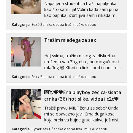
Napaljena studentica traži napaljenka
kao što sam i ja! Volim kada sam puna
kao paprika, izdržljiva sam i nikada mi
nije dosta seksa. Volim grubi seks i više
Kategorija:
Sex
Ženska osoba traži mušku osobu
puta dnevno bilo kad i bilo gdje zato se
javi što prije da me isprobaš Klikni na
link ispod i nadji me tamo, cekam te!
Tražim mlađega za sex
Hej svima, tražim nekog za diskretna
druženja van Zagreba , po mogućnosti
mlađeg 🥰 Klikni na link ispod i nadji me
tamo, cekam te!
Kategorija:
Sex
Ženska osoba traži mušku osobu
💌💘💝💗Ena playboy zečica-sisata
crnka (36) hot slike, videa i c2c💗
Tražiš pravu MILF ženu za sebe? Onda
mi se obavezno javi. Crna duga kosa
koja prekriva bujne grudi kakve još nisi
vidio, čista ŠESTICA! A usne? O usnama
Kategorija:
Cyber sex
Ženska osoba traži mušku osobu
bolje da ni ne pričam. Prave pune usne