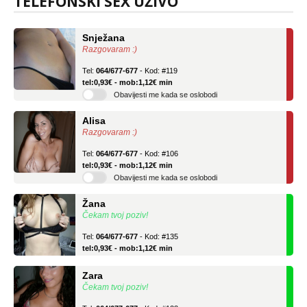
TELEFONSKI SEX UŽIVO
Snježana
Razgovaram :)
Tel:
064/677-677
- Kod: #119
tel:0,93€ - mob:1,12€ min
Obavijesti me kada se oslobodi
Alisa
Razgovaram :)
Tel:
064/677-677
- Kod: #106
tel:0,93€ - mob:1,12€ min
Obavijesti me kada se oslobodi
Žana
Čekam tvoj poziv!
Tel:
064/677-677
- Kod: #135
tel:0,93€ - mob:1,12€ min
Zara
Čekam tvoj poziv!
Tel:
064/677-677
- Kod: #123