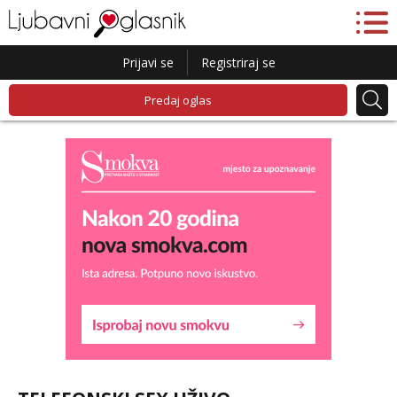
Prijavi se
Registriraj se
Predaj oglas
Liliana
Čekam tvoj poziv!
Tel:
064/677-677
- Kod: #69
tel:0,93€ - mob:1,12€ min