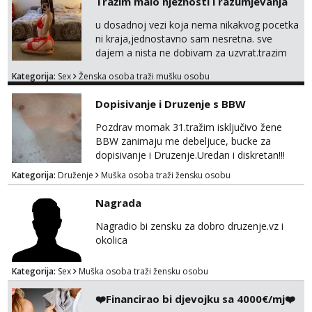
Tražim malo nježnosti i razumjevanja
u dosadnoj vezi koja nema nikakvog pocetka
ni kraja,jednostavno sam nesretna. sve
dajem a nista ne dobivam za uzvrat.trazim
muskarca koji ce zadovoljiti moje potrebe,ne
Kategorija:
Sex
Ženska osoba traži mušku osobu
trazim puno samo malo njeznosti i
razumjevanja. volim njezan seks i njezne
Dopisivanje i Druzenje s BBW
poljupce po tijelu koji me jako
pale,obozavam kad muskarac preuzme
Pozdrav momak 31.tražim isključivo žene
kontrolu . javi se :) Klikni na link ispod i nadji
BBW zanimaju me debeljuce, bucke za
me tamo, cekam te!
dopisivanje i Druzenje.Uredan i diskretan!!!
Kategorija:
Druženje
Muška osoba traži žensku osobu
Nagrada
Nagradio bi zensku za dobro druzenje.vz i
okolica
Kategorija:
Sex
Muška osoba traži žensku osobu
❤️Financirao bi djevojku sa 4000€/mj❤️