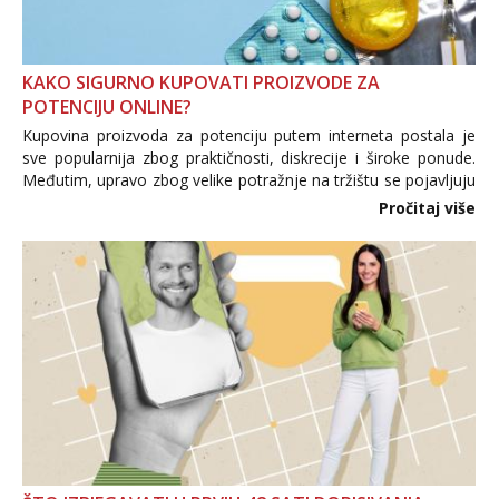
KAKO SIGURNO KUPOVATI PROIZVODE ZA
POTENCIJU ONLINE?
Kupovina proizvoda za potenciju putem interneta postala je
sve popularnija zbog praktičnosti, diskrecije i široke ponude.
Međutim, upravo zbog velike potražnje na tržištu se pojavljuju
i brojni krivotvoreni proizvodi, nepouzdane internetske
Pročitaj više
trgovine te proizvodi nepoznatog podrijetla. ...