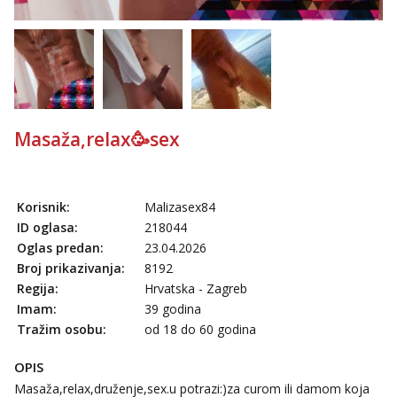
Masaža,relax🥳sex
Korisnik:
Malizasex84
ID oglasa:
218044
Oglas predan:
23.04.2026
Broj prikazivanja:
8192
Regija:
Hrvatska - Zagreb
Imam:
39 godina
Tražim osobu:
od 18 do 60 godina
OPIS
Masaža,relax,druženje,sex.u potrazi:)za curom ili damom koja