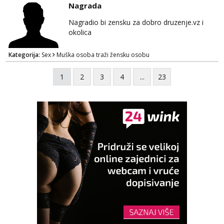
Nagrada
Nagradio bi zensku za dobro druzenje.vz i
okolica
Kategorija:
Sex
Muška osoba traži žensku osobu
1
2
3
4
...
23