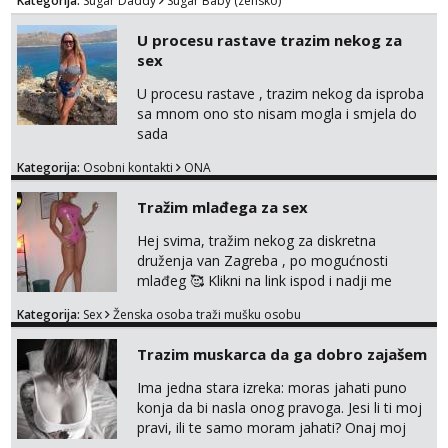
Kategorija:
Sugar Daddy
Sugar Baby (zensko)
U procesu rastave trazim nekog za
sex
U procesu rastave , trazim nekog da isproba
sa mnom ono sto nisam mogla i smjela do
sada
Kategorija:
Osobni kontakti
ONA
Tražim mlađega za sex
Hej svima, tražim nekog za diskretna
druženja van Zagreba , po mogućnosti
mlađeg 🥰 Klikni na link ispod i nadji me
tamo, cekam te!
Kategorija:
Sex
Ženska osoba traži mušku osobu
Trazim muskarca da ga dobro zajašem
Ima jedna stara izreka: moras jahati puno
konja da bi nasla onog pravoga. Jesi li ti moj
pravi, ili te samo moram jahati? Onaj moj
bivsi je bio samo konj hahahahah Klikni niže