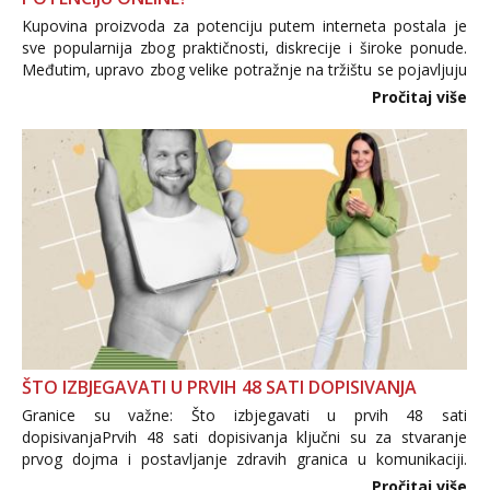
Kupovina proizvoda za potenciju putem interneta postala je
sve popularnija zbog praktičnosti, diskrecije i široke ponude.
Međutim, upravo zbog velike potražnje na tržištu se pojavljuju
i brojni krivotvoreni proizvodi, nepouzdane internetske
Pročitaj više
trgovine te proizvodi nepoznatog podrijetla. ...
ŠTO IZBJEGAVATI U PRVIH 48 SATI DOPISIVANJA
Granice su važne: Što izbjegavati u prvih 48 sati
dopisivanjaPrvih 48 sati dopisivanja ključni su za stvaranje
prvog dojma i postavljanje zdravih granica u komunikaciji.
Važno je izbjeći prebrzo otkrivanje osobnih ili intimnih
Pročitaj više