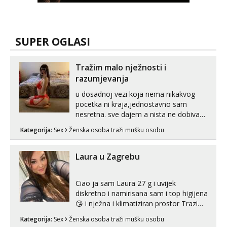
SUPER OGLASI
Tražim malo nježnosti i
razumjevanja
u dosadnoj vezi koja nema nikakvog
pocetka ni kraja,jednostavno sam
nesretna. sve dajem a nista ne dobivam
za uzvrat.trazim muskarca koji ce
Kategorija:
Sex
Ženska osoba traži mušku osobu
zadovoljiti moje potrebe,ne trazim puno
samo malo njeznosti i razumjevanja.
volim njezan seks i njezne poljupce po
Laura u Zagrebu
tijelu koji me jako pale,obozavam kad
muskar...
Ciao ja sam Laura 27 g i uvijek
diskretno i namirisana sam i top higijena
😘 i nježna i klimatiziran prostor Trazim
sex za nagradu Radim klasican sex
Kategorija:
Sex
Ženska osoba traži mušku osobu
Pusenje i gutanje sperme Erotsko rublje