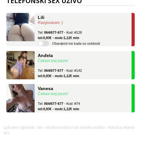
TELEFONSKI SEX UŽIVO
Lili
Razgovaram :)
Tel:
064/677-677
- Kod: #128
tel:0,93€ - mob:1,12€ min
Obavijesti me kada se oslobodi
Anđela
Čekam tvoj poziv!
Tel:
064/677-677
- Kod: #142
tel:0,93€ - mob:1,12€ min
Vanesa
Čekam tvoj poziv!
Tel:
064/677-677
- Kod: #74
tel:0,93€ - mob:1,12€ min
Lili
Razgovaram :)
Ljubavni oglasnik
›
Sex
›
Muška osoba traži žensku osobu
› Masaža,relax🥳
Tel:
064/677-677
- Kod: #128
sex
tel:0,93€ - mob:1,12€ min