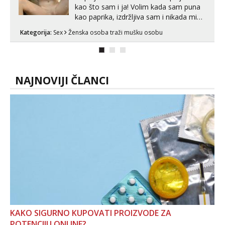
kao što sam i ja! Volim kada sam puna
kao paprika, izdržljiva sam i nikada mi
nije dosta seksa. Volim grubi seks i više
Kategorija:
Sex
Ženska osoba traži mušku osobu
puta dnevno bilo kad i bilo gdje zato se
javi što prije da me isprobaš Klikni na
link ispod i nadji me tamo, cekam te!
NAJNOVIJI ČLANCI
KAKO SIGURNO KUPOVATI PROIZVODE ZA
POTENCIJU ONLINE?