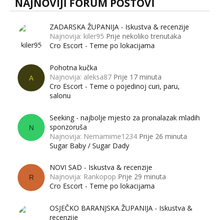
NAJNOVIJI FORUM POSTOVI
ZADARSKA ŽUPANIJA - Iskustva & recenzije
Najnovija: kiler95
Prije nekoliko trenutaka
Cro Escort - Teme po lokacijama
Pohotna kučka
Najnovija: aleksa87
Prije 17 minuta
A
Cro Escort - Teme o pojedinoj curi, paru,
salonu
Seeking - najbolje mjesto za pronalazak mladih
sponzoruša
N
Najnovija: Nemamime1234
Prije 26 minuta
Sugar Baby / Sugar Dady
NOVI SAD - Iskustva & recenzije
Najnovija: Rankopop
Prije 29 minuta
R
Cro Escort - Teme po lokacijama
OSJEČKO BARANJSKA ŽUPANIJA - Iskustva &
recenzije