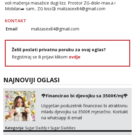
voli maženja masažice dugi lizz. Prostor ZG-diskr-max.a i
Mobilan🚙 sam.. ZG kiss😘
malizasex84@gmail.com
KONTAKT
Email
malizasex84@gmail.com
Želiš poslati privatnu poruku za ovaj oglas?
Registriraj se ili prijavi klikom
ovdje
NAJNOVIJI OGLASI
🌹Financirao bi djevojku sa 3500€/mj🌹
Uspješan poduzetnik financirao bi atraktivnu
mladu djevojku sa 3500€ mjesečno. Kontakt
na whatsapp ili email
Kategorija:
Sugar Daddy
Sugar Daddies