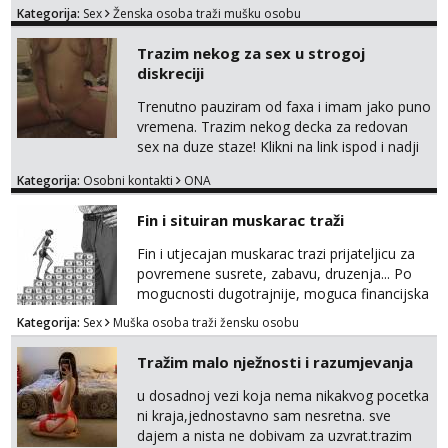
Kategorija:
Sex
Ženska osoba traži mušku osobu
na sexdater link i javi mi se tamo....
Trazim nekog za sex u strogoj
diskreciji
Trenutno pauziram od faxa i imam jako puno
vremena. Trazim nekog decka za redovan
sex na duze staze! Klikni na link ispod i nadji
me tamo, cekam te!
Kategorija:
Osobni kontakti
ONA
Fin i situiran muskarac traži
Fin i utjecajan muskarac trazi prijateljicu za
povremene susrete, zabavu, druzenja... Po
mogucnosti dugotrajnije, moguca financijska
potpora!
Kategorija:
Sex
Muška osoba traži žensku osobu
Tražim malo nježnosti i razumjevanja
u dosadnoj vezi koja nema nikakvog pocetka
ni kraja,jednostavno sam nesretna. sve
dajem a nista ne dobivam za uzvrat.trazim