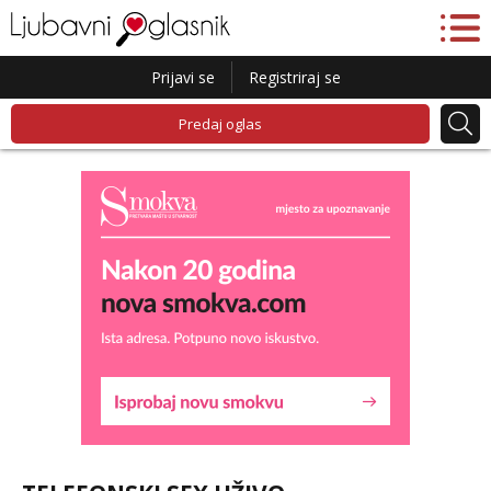
Prijavi se
Registriraj se
Predaj oglas
Vanesa
Čekam tvoj poziv!
Tel:
064/677-677
- Kod: #74
tel:0,93€ - mob:1,12€ min