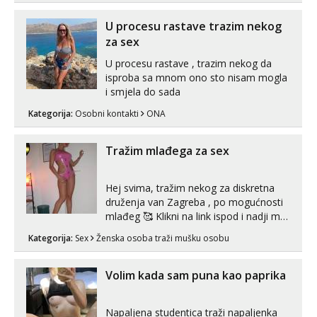
imam uvijek Lizati me mozes i ljubiti po
tijelu Iskljucivo neradim analni !!! I
U procesu rastave trazim nekog
neljubim se Wha...
za sex
U procesu rastave , trazim nekog da
isproba sa mnom ono sto nisam mogla
i smjela do sada
Kategorija:
Osobni kontakti
ONA
Tražim mlađega za sex
Hej svima, tražim nekog za diskretna
druženja van Zagreba , po mogućnosti
mlađeg 🥰 Klikni na link ispod i nadji me
tamo, cekam te!
Kategorija:
Sex
Ženska osoba traži mušku osobu
Volim kada sam puna kao paprika
Napaljena studentica traži napaljenka