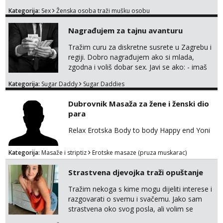
muskarca koji ce zadovoljiti moje potrebe,ne
Kategorija:
Sex
Ženska osoba traži mušku osobu
trazim puno samo malo njeznosti i
razumjevanja. volim njezan seks i njezne
Nagrađujem za tajnu avanturu
poljupce po tijelu koji me jako
pale,obozavam kad muskarac preuzme
Tražim curu za diskretne susrete u Zagrebu i
kontrolu . javi se :) Klikni na link ispod i nadji
regiji. Dobro nagrađujem ako si mlada,
me tamo, cekam te!
zgodna i voliš dobar sex. Javi se ako: - imaš
do 25 godina - imaš do 65 kg - imaš dugu
Kategorija:
Sugar Daddy
Sugar Daddies
kosu - se dobro ljubiš - si fleksibilna s
vremenom (jer ga nemam previše) i
Dubrovnik Masaža za žene i ženski dio
dostupna radnim danom (vikendi i noći su za
para
obitelj) - vodiš brigu o zdravlju i koristiš
zaštitu Ne javljajte se: - debele - frajeri i
Relax Erotska Body to body Happy end Yoni
paro...
Kategorija:
Masaže i striptiz
Erotske masaze (pruza muskarac)
Strastvena djevojka traži opuštanje
Tražim nekoga s kime mogu dijeliti interese i
razgovarati o svemu i svačemu. Jako sam
strastvena oko svog posla, ali volim se
opustiti i provesti vrijeme s prijateljima.