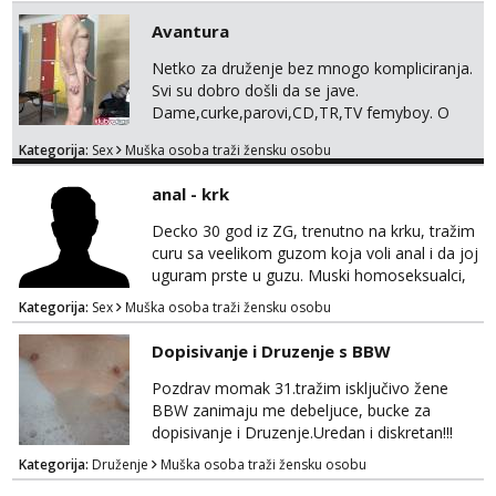
Avantura
Netko za druženje bez mnogo kompliciranja.
Svi su dobro došli da se jave.
Dame,curke,parovi,CD,TR,TV femyboy. O
svemu možemo porazgovarati. Prostor
Kategorija:
Sex
Muška osoba traži žensku osobu
nemam ali ako smo za druženje možemo
nešto iskombinirati(auto,najam na dva sata)
anal - krk
Decko 30 god iz ZG, trenutno na krku, tražim
curu sa veelikom guzom koja voli anal i da joj
uguram prste u guzu. Muski homoseksualci,
parovi i transiči odjebite, ne zanimate me. Bilo
Kategorija:
Sex
Muška osoba traži žensku osobu
kakva placanja opcenito (gotovina) ili
unaprijed (aircash, paysafecard, bonovi) ne
Dopisivanje i Druzenje s BBW
dolaze u obzir. Javit se prvo porukom na
whatsapp 0958048882.
Pozdrav momak 31.tražim isključivo žene
BBW zanimaju me debeljuce, bucke za
dopisivanje i Druzenje.Uredan i diskretan!!!
Kategorija:
Druženje
Muška osoba traži žensku osobu