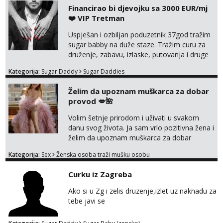
Financirao bi djevojku sa 3000 EUR/mj
❤️ VIP Tretman
Uspješan i ozbiljan poduzetnik 37god tražim
sugar babby na duže staze. Tražim curu za
druženje, zabavu, izlaske, putovanja i druge
lijepe stvari na obostranu korist. Ako si
Kategorija:
Sugar Daddy
Sugar Daddies
otvorena, komunikativna, zgodna i atraktivna
javi se na moj email:
Želim da upoznam muškarca za dobar
markodalic37@gmail.com
provod 💋🌺
Volim šetnje prirodom i uživati u svakom
danu svog života. Ja sam vrlo pozitivna žena i
želim da upoznam muškarca za dobar
provod, naravno može i nešto više.💋🌺 Klikni
Kategorija:
Sex
Ženska osoba traži mušku osobu
na link ispod i nadji me tamo, cekam te!
Curku iz Zagreba
Ako si u Zg i zelis druzenje,izlet uz naknadu za
tebe javi se