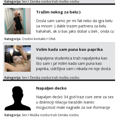
Kategorija:
Sex
Ženska osoba traži mušku osobu
Voljela bi naci nekoga pa da se nemoram
samo s prijateljima opustati ;) Klikni na link
Tražim nekog za belu:)
ispod i nadji me tamo, cekam te!
Dosla sam samo jer mi fali neko da igra belu
sa mnom :) dakle trazim partnera za belu
hahahah, ak si bas jako dobar u beli , onda cu
razmislit za dalje Klikni na link ispod i nadji me
Kategorija:
Osobni kontakti
ONA
tamo, cekam te!
Volim kada sam puna kao paprika
Napaljena studentica traži napaljenka kao
što sam i ja! Volim kada sam puna kao
paprika, izdržljiva sam i nikada mi nije dosta
seksa. Volim grubi seks i više puta dnevno
Kategorija:
Sex
Ženska osoba traži mušku osobu
bilo kad i bilo gdje zato se javi što prije da
me isprobaš Klikni na link ispod i nadji me
Napaljen decko
tamo, cekam te!
Napaljen decko 34 god trazi cure zene za sex
u diskreciji relacija Varaždin Ivanec
mogucnost male nagrade za sve iformacije
pisite na broj 098819637 pusa
Kategorija:
Sex
Muška osoba traži žensku osobu