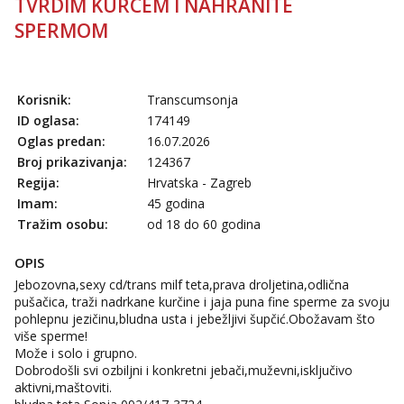
TVRDIM KURCEM I NAHRANITE
SPERMOM
Korisnik:
Transcumsonja
ID oglasa:
174149
Oglas predan:
16.07.2026
Broj prikazivanja:
124367
Regija:
Hrvatska - Zagreb
Imam:
45 godina
Tražim osobu:
od 18 do 60 godina
OPIS
Jebozovna,sexy cd/trans milf teta,prava droljetina,odlična
pušačica, traži nadrkane kurčine i jaja puna fine sperme za svoju
pohlepnu jezičinu,bludna usta i jebežljivi šupčić.Obožavam što
više sperme!
Može i solo i grupno.
Dobrodošli svi ozbiljni i konkretni jebači,muževni,isključivo
aktivni,maštoviti.