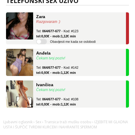
TELEFONSKI SEX UŽIVO
Zara
Razgovaram :)
Tel:
064/677-677
- Kod: #123
tel:0,93€ - mob:1,12€ min
Obavijesti me kada se oslobodi
Anđela
Čekam tvoj poziv!
Tel:
064/677-677
- Kod: #142
tel:0,93€ - mob:1,12€ min
Ivančica
Čekam tvoj poziv!
Tel:
064/677-677
- Kod: #108
tel:0,93€ - mob:1,12€ min
Zara
Razgovaram :)
Ljubavni oglasnik
›
Sex
›
Transica traži mušku osobu
› IZJEBITE MI GLADNA
Tel:
064/677-677
- Kod: #123
USTA I ŠUPČIĆ TVRDIM KURCEM I NAHRANITE SPERMOM
tel:0,93€ - mob:1,12€ min