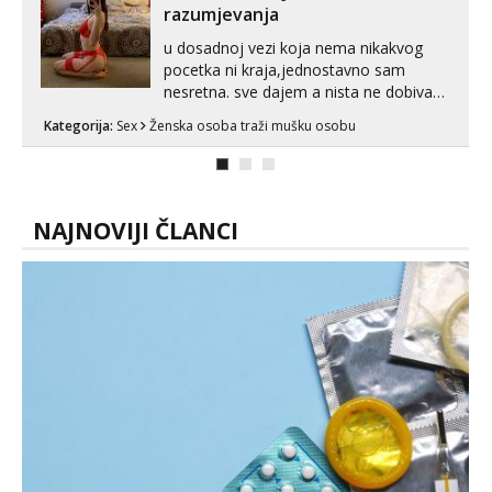
razumjevanja
u dosadnoj vezi koja nema nikakvog
pocetka ni kraja,jednostavno sam
nesretna. sve dajem a nista ne dobivam
za uzvrat.trazim muskarca koji ce
Kategorija:
Sex
Ženska osoba traži mušku osobu
zadovoljiti moje potrebe,ne trazim puno
samo malo njeznosti i razumjevanja.
volim njezan seks i njezne poljupce po
tijelu koji me jako pale,obozavam kad
muskar...
NAJNOVIJI ČLANCI