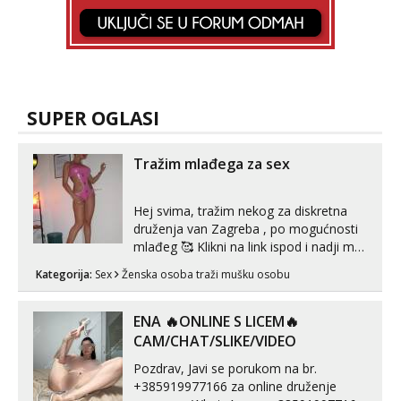
SUPER OGLASI
Tražim mlađega za sex
Hej svima, tražim nekog za diskretna
druženja van Zagreba , po mogućnosti
mlađeg 🥰 Klikni na link ispod i nadji me
tamo, cekam te!
Kategorija:
Sex
Ženska osoba traži mušku osobu
ENA 🔥ONLINE S LICEM🔥
CAM/CHAT/SLIKE/VIDEO
Pozdrav, Javi se porukom na br.
+385919977166 za online druženje