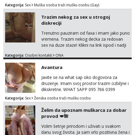
vitke građe, iskustvo mi je nebitno. Higijena i
Kategorija:
Sex
Muška osoba traži mušku osobu (Gay)
diskrecija su mi na prvom mjestu,
maksimalno držim do izgleda, sportski sam
Trazim nekog za sex u strogoj
tip.
diskreciji
Trenutno pauziram od faxa i imam jako puno
vremena. Trazim nekog decka za redovan
sex na duze staze! Klikni na link ispod i nadji
me tamo, cekam te!
Kategorija:
Osobni kontakti
ONA
Avantura
Javite se na what sap oko dogovora za
druzenje. Imam svoj prostor trazim ozbiljne i
dikskretne. WHAT SAPP 095 766 0399
Kategorija:
Sex
Ženska osoba traži mušku osobu
Želim da upoznam muškarca za dobar
provod 💋🌺
Volim šetnje prirodom i uživati u svakom
danu svog života. Ja sam vrlo pozitivna žena i