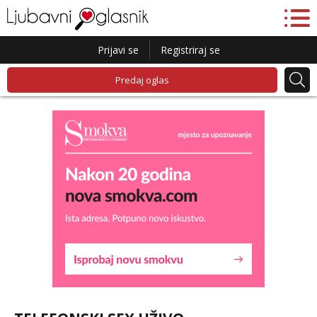
Prijavi se
Registriraj se
Predaj oglas
Ivančica
Čekam tvoj poziv!
Tel:
064/677-677
- Kod: #108
tel:0,93€ - mob:1,12€ min