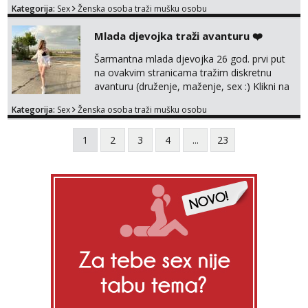
Kategorija:
Sex
Ženska osoba traži mušku osobu
bilo kad i bilo gdje zato se javi što prije da
me isprobaš Klikni na link ispod i nadji me
Mlada djevojka traži avanturu ❤️
tamo, cekam te!
Šarmantna mlada djevojka 26 god. prvi put
na ovakvim stranicama tražim diskretnu
avanturu (druženje, maženje, sex :) Klikni na
link ispod i nadji me tamo, cekam te!
Kategorija:
Sex
Ženska osoba traži mušku osobu
1
2
3
4
...
23