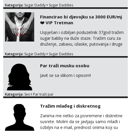
Kategorija:
Sugar Daddy
Sugar Daddies
Financirao bi djevojku sa 3000 EUR/mj
❤️ VIP Tretman
Uspješan i ozbiljan poduzetnik 37god tražim
sugar babby na duže staze. Tražim curu za
druženje, zabavu, izlaske, putovanja i druge
lijepe stvari na obostranu korist. Ako si
Kategorija:
Sugar Daddy
Sugar Daddies
otvorena, komunikativna, zgodna i atraktivna
javi se na moj email:
Par traži musku osobu
markodalic37@gmail.com
Javit se sa slikom i opisom!
Kategorija:
Sex
Par traži par
Tražim mlađeg i diskretnog
Zanima me netko za povremene i diskretne
susrete. Molim da se javljaju samo mlađi i
ozbiljni na e-mail, prednost onima koji su