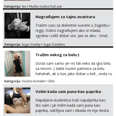
odvezemo gumenjakom na nekoj osamoj
Kategorija:
Sex
Muška osoba traži par
plaži na noćno kupanje Kontakt
trata.vrh@gmail.com
Nagrađujem za tajnu avanturu
Tražim curu za diskretne susrete u Zagrebu i
regiji. Dobro nagrađujem ako si mlada,
zgodna i voliš dobar sex. Javi se ako: - imaš
do 25 godina - imaš do 65 kg - imaš dugu
Kategorija:
Sugar Daddy
Sugar Daddies
kosu - se dobro ljubiš - si fleksibilna s
vremenom (jer ga nemam previše) i
Tražim nekog za belu:)
dostupna radnim danom (vikendi i noći su za
obitelj) - vodiš brigu o zdravlju i koristiš
Dosla sam samo jer mi fali neko da igra belu
zaštitu Ne javljajte se: - debele - frajeri i
sa mnom :) dakle trazim partnera za belu
paro...
hahahah, ak si bas jako dobar u beli , onda cu
razmislit za dalje Klikni na link ispod i nadji me
Kategorija:
Osobni kontakti
ONA
tamo, cekam te!
Volim kada sam puna kao paprika
Napaljena studentica traži napaljenka kao
što sam i ja! Volim kada sam puna kao
paprika, izdržljiva sam i nikada mi nije dosta
seksa. Volim grubi seks i više puta dnevno