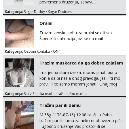
povremena druzenja, zabavu...
Kategorija:
Sugar Daddy
Sugar Daddies
Oralni
Trazim zensku sobu za oralni sex ili sex.
Šibenik ili dalmacija Javi se na mail
Kategorija:
Osobni kontakti
ON
Trazim muskarca da ga dobro zajašem
Ima jedna stara izreka: moras jahati puno
konja da bi nasla onog pravoga. Jesi li ti moj
pravi, ili te samo moram jahati? Onaj moj
bivsi je bio samo konj hahahahah Klikni niže
Kategorija:
Sex
Ženska osoba traži mušku osobu
na sexdater link i javi mi se tamo....
Tražim par ili damu
M 55g ( 178-87-16) 12.08 bit ću u Rabu
tražim par ili damu za neko neobavezno piće
I ugodno druženje Vaš prostor ili se