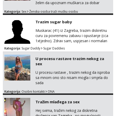
želim da upoznam muškarca za dobar
provod, naravno može i nešto više.💋🌺 Klikni
Kategorija:
Sex
Ženska osoba traži mušku osobu
na link ispod i nadji me tamo, cekam te!
Trazim sugar baby
Muskarac (41) iz Zagreba, trazim diskretnu
curu za povremenu zabavu i opustanje (cca
1xtjedno). Zdrav sam, uspjesan i normalan
muskarca koji je spreman financijski cijeniti
Kategorija:
Sugar Daddy
Sugar Daddies
tvoje vrijeme i trud. Ako smatras da imas sto
ponuditi, javi se s par rijeci o sebi, tome sto
U procesu rastave trazim nekog za
trazis/ocekujes i fotkama na; Telegram
sex
@GentAnte WA 0955812207
U procesu rastave , trazim nekog da isproba
sa mnom ono sto nisam mogla i smjela do
sada
Kategorija:
Osobni kontakti
ONA
Tražim mlađega za sex
Hej svima, tražim nekog za diskretna
druženja van Zagreba , po mogućnosti