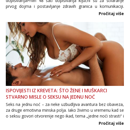
dopisivanjaPrvih 48 sati dopisivanja ključni su za stvaranje
prvog dojma i postavljanje zdravih granica u komunikaciji.
Važno je izbjeći prebrzo otkrivanje osobnih ili intimnih
Pročitaj više
informacija, jer nepoznata osoba još nije zaslužila to
povjerenje. Takođe...
ISPOVIJESTI IZ KREVETA: ŠTO ŽENE I MUŠKARCI
STVARNO MISLE O SEKSU NA JEDNU NOĆ
Seks na jednu noć – za neke uzbudljiva avantura bez obaveza,
za druge emotivna minska polja. Iako živimo u vremenu kad se
o seksu govori otvorenije nego ikad, tema „jedne noći strasti“ i
dalje izaziva burne rasprave. Što zapravo misle žene, a što
Pročitaj više
muškarci? Jesu...