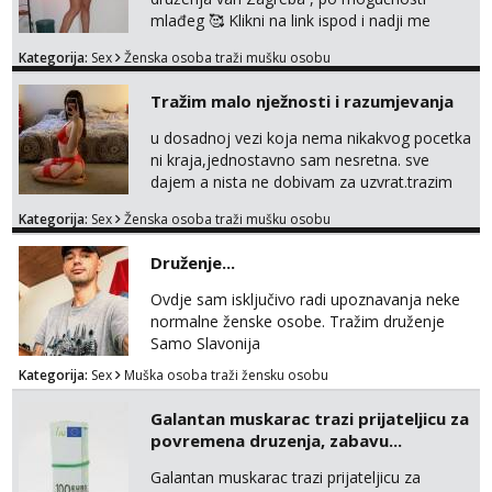
mlađeg 🥰 Klikni na link ispod i nadji me
tamo, cekam te!
Kategorija:
Sex
Ženska osoba traži mušku osobu
Tražim malo nježnosti i razumjevanja
u dosadnoj vezi koja nema nikakvog pocetka
ni kraja,jednostavno sam nesretna. sve
dajem a nista ne dobivam za uzvrat.trazim
muskarca koji ce zadovoljiti moje potrebe,ne
Kategorija:
Sex
Ženska osoba traži mušku osobu
trazim puno samo malo njeznosti i
razumjevanja. volim njezan seks i njezne
Druženje...
poljupce po tijelu koji me jako
pale,obozavam kad muskarac preuzme
Ovdje sam isključivo radi upoznavanja neke
kontrolu . javi se :) Klikni na link ispod i nadji
normalne ženske osobe. Tražim druženje
me tamo, cekam te!
Samo Slavonija
Kategorija:
Sex
Muška osoba traži žensku osobu
Galantan muskarac trazi prijateljicu za
povremena druzenja, zabavu...
Galantan muskarac trazi prijateljicu za