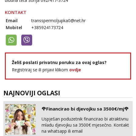
bludna teta Sonja 092/417-3724
KONTAKT
Email
transspermoljupka0@net.hr
Mobitel
+385924173724
Želiš poslati privatnu poruku za ovaj oglas?
Registriraj se ili prijavi klikom
ovdje
NAJNOVIJI OGLASI
🌹Financirao bi djevojku sa 3500€/mj🌹
Uspješan poduzetnik financirao bi atraktivnu
mladu djevojku sa 3500€ mjesečno. Kontakt
na whatsapp ili email