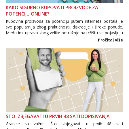
KAKO SIGURNO KUPOVATI PROIZVODE ZA
POTENCIJU ONLINE?
Kupovina proizvoda za potenciju putem interneta postala je
sve popularnija zbog praktičnosti, diskrecije i široke ponude.
Međutim, upravo zbog velike potražnje na tržištu se pojavljuju
i brojni krivotvoreni proizvodi, nepouzdane internetske
Pročitaj više
trgovine te proizvodi nepoznatog podrijetla. ...
ŠTO IZBJEGAVATI U PRVIH 48 SATI DOPISIVANJA
Granice su važne: Što izbjegavati u prvih 48 sati