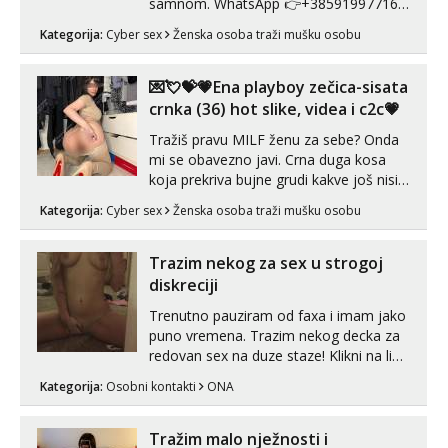
samnom. WhatsApp 👉+385919977166
Telegram 👉@enafriedrichkis Radim
Kategorija:
Cyber sex
Ženska osoba traži mušku osobu
videopozive s licem, solo i s partnerom,
kolegicama (Tina&Natali), razne
kombinacije halteri, haljine, štikle,
💌💘💝💗Ena playboy zečica-sisata
samostojeće itd. Nudim svakakva videa
crnka (36) hot slike, videa i c2c💗
seksa, puš...
Tražiš pravu MILF ženu za sebe? Onda
mi se obavezno javi. Crna duga kosa
koja prekriva bujne grudi kakve još nisi
vidio, čista ŠESTICA! A usne? O usnama
Kategorija:
Cyber sex
Ženska osoba traži mušku osobu
bolje da ni ne pričam. Prave pune usne
koje će ti se urezati u pamćenje, jer
vjeruj mi, takve još nisi vidio. Uvijek sam
Trazim nekog za sex u strogoj
spremna za ONLOINE zabavu...
diskreciji
Trenutno pauziram od faxa i imam jako
puno vremena. Trazim nekog decka za
redovan sex na duze staze! Klikni na link
ispod i nadji me tamo, cekam te!
Kategorija:
Osobni kontakti
ONA
Tražim malo nježnosti i