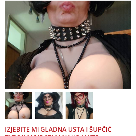
Obavijesti me kada se oslobodi
Anđela
Čekam tvoj poziv!
Tel:
064/677-677
- Kod: #142
tel:0,93€ - mob:1,12€ min
IZJEBITE MI GLADNA USTA I ŠUPČIĆ