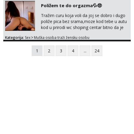
Poližem te do orgazma💦🤑
Tražim curu koja voli da joj se dobro i dugo
poliže pica bez srama,moze kod tebe u autu
kod u prirodi wc shoping centar bitno da je
uzbudljivo i da si full diskretna i napaljena💦
Kategorija:
Sex
Muška osoba traži žensku osobu
jer nisam solo. Zgodan sam i diskretan,sliku
šaljem na wapp telegram..178 78kg.,javi se
1
2
3
4
...
24
za brz dogovor Kontakt 0958759047