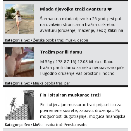
Mlada djevojka traži avanturu ❤️
Šarmantna mlada djevojka 26 god. prvi put
na ovakvim stranicama tražim diskretnu
avanturu (druženje, maženje, sex :) Klikni na
link ispod i nadji me tamo, cekam te!
Kategorija:
Sex
Ženska osoba traži mušku osobu
Tražim par ili damu
M 55g ( 178-87-16) 12.08 bit ću u Rabu
tražim par ili damu za neko neobavezno piće
I ugodno druženje Vaš prostor ili noćno
kupanje na osamoj plaži Kontakt
Kategorija:
Sex
Muška osoba traži par
trata.vrh@gmail.com
Fin i situiran muskarac traži
Fin i utjecajan muskarac trazi prijateljicu za
povremene susrete, zabavu, druzenja... Po
mogucnosti dugotrajnije, moguca financijska
potpora!
Kategorija:
Sex
Muška osoba traži žensku osobu