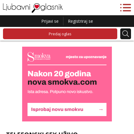
Prijavi se
Registriraj se
Predaj oglas
Liliana
Razgovaram :)
Tel:
064/677-677
- Kod: #69
tel:0,93€ - mob:1,12€ min