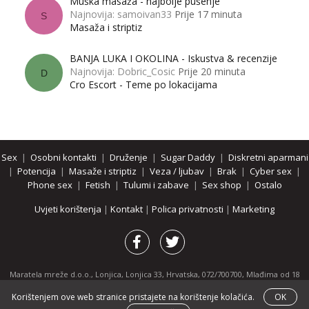
Muška masaža - najbolje pušenje
Najnovija: samoivan33
Prije 17 minuta
S
Masaža i striptiz
BANJA LUKA I OKOLINA - Iskustva & recenzije
Najnovija: Dobric_Cosic
Prije 20 minuta
D
Cro Escort - Teme po lokacijama
Sex
|
Osobni kontakti
|
Druženje
|
Sugar Daddy
|
Diskretni aparmani
|
Potencija
|
Masaže i striptiz
|
Veza / ljubav
|
Brak
|
Cyber sex
|
Phone sex
|
Fetish
|
Tulumi i zabave
|
Sex shop
|
Ostalo
Uvjeti korištenja
|
Kontakt
|
Polica privatnosti
|
Marketing
Maratela mreže d.o.o., Lonjica, Lonjica 33, Hrvatska, 072/700700, Mlađima od 18
godina zabranjeno je pregledavanje stranice i svih njenih dijelova.
Korištenjem ove web stranice pristajete na korištenje kolačića.
OK
Partnerski portali:
osobnikontakti.com
|
hotline.hr
|
ThePornDude.com