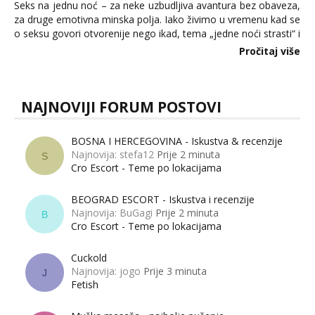
Seks na jednu noć – za neke uzbudljiva avantura bez obaveza,
za druge emotivna minska polja. Iako živimo u vremenu kad se
o seksu govori otvorenije nego ikad, tema „jedne noći strasti“ i
dalje izaziva burne rasprave. Što zapravo misle žene, a što
Pročitaj više
muškarci? Jesu...
NAJNOVIJI FORUM POSTOVI
BOSNA I HERCEGOVINA - Iskustva & recenzije
Najnovija: stefa12
Prije 2 minuta
S
Cro Escort - Teme po lokacijama
BEOGRAD ESCORT - Iskustva i recenzije
Najnovija: BuGagi
Prije 2 minuta
B
Cro Escort - Teme po lokacijama
Cuckold
Najnovija: jogo
Prije 3 minuta
J
Fetish