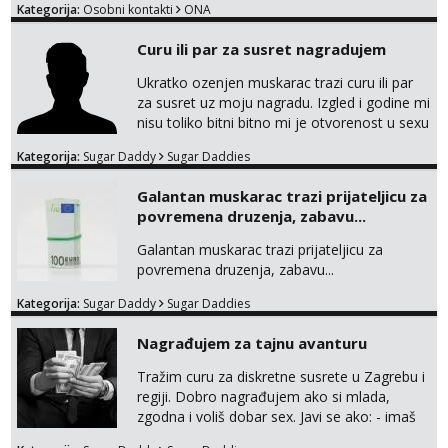
Kategorija:
Osobni kontakti
ONA
Curu ili par za susret nagradujem
Ukratko ozenjen muskarac trazi curu ili par
za susret uz moju nagradu. Izgled i godine mi
nisu toliko bitni bitno mi je otvorenost u sexu
i bez previse tabooa . Molim ozbiljne da se
Kategorija:
Sugar Daddy
Sugar Daddies
jave na mail . Molim ako je moguce prvi mail
sa slikom ili opisom i otkud ste . Javite se
Galantan muskarac trazi prijateljicu za
necete pozalit
povremena druzenja, zabavu...
Galantan muskarac trazi prijateljicu za
povremena druzenja, zabavu...
Kategorija:
Sugar Daddy
Sugar Daddies
Nagrađujem za tajnu avanturu
Tražim curu za diskretne susrete u Zagrebu i
regiji. Dobro nagrađujem ako si mlada,
zgodna i voliš dobar sex. Javi se ako: - imaš
do 25 godina - imaš do 65 kg - imaš dugu