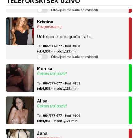
TELEFONSKI SEX UŽIVO
Obavijesti me kada se oslobodi
Kristina
Razgovaram :)
Učiteljica iz predgrađa traži...
Tel:
064/677-677
- Kod: #160
tel:0,93€ - mob:1,12€ min
Obavijesti me kada se oslobodi
Monika
Čekam tvoj poziv!
Tel:
064/677-677
- Kod: #133
tel:0,93€ - mob:1,12€ min
Alisa
Čekam tvoj poziv!
Tel:
064/677-677
- Kod: #106
tel:0,93€ - mob:1,12€ min
Žana
Razgovaram :)