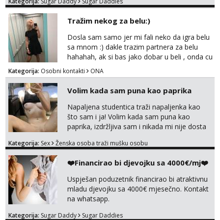
Kategorija:
Sugar Daddy
Sugar Daddies
kosu - se dobro ljubiš - si fleksibilna s
vremenom (jer ga nemam previše) i
Tražim nekog za belu:)
dostupna radnim danom (vikendi i noći su za
obitelj) - vodiš brigu o zdravlju i koristiš
Dosla sam samo jer mi fali neko da igra belu
zaštitu Ne javljajte se: - debele - frajeri i
sa mnom :) dakle trazim partnera za belu
paro...
hahahah, ak si bas jako dobar u beli , onda cu
razmislit za dalje Klikni na link ispod i nadji me
Kategorija:
Osobni kontakti
ONA
tamo, cekam te!
Volim kada sam puna kao paprika
Napaljena studentica traži napaljenka kao
što sam i ja! Volim kada sam puna kao
paprika, izdržljiva sam i nikada mi nije dosta
seksa. Volim grubi seks i više puta dnevno
Kategorija:
Sex
Ženska osoba traži mušku osobu
bilo kad i bilo gdje zato se javi što prije da
me isprobaš Klikni na link ispod i nadji me
❤️Financirao bi djevojku sa 4000€/mj❤️
tamo, cekam te!
Uspješan poduzetnik financirao bi atraktivnu
mladu djevojku sa 4000€ mjesečno. Kontakt
na whatsapp.
Kategorija:
Sugar Daddy
Sugar Daddies