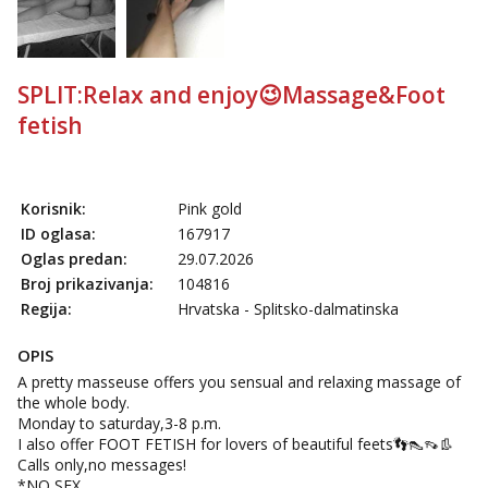
Tel:
064/677-677
- Kod: #142
tel:0,93€ - mob:1,12€ min
Mira
Razgovaram :)
SPLIT:Relax and enjoy😉Massage&Foot
fetish
Tel:
064/677-677
- Kod: #72
tel:0,93€ - mob:1,12€ min
Obavijesti me kada se oslobodi
Liliana
Korisnik:
Pink gold
Razgovaram :)
ID oglasa:
167917
Tel:
064/677-677
- Kod: #69
Oglas predan:
29.07.2026
tel:0,93€ - mob:1,12€ min
Broj prikazivanja:
104816
Obavijesti me kada se oslobodi
Regija:
Hrvatska - Splitsko-dalmatinska
Kristina
Razgovaram :)
OPIS
A pretty masseuse offers you sensual and relaxing massage of
Učiteljica iz predgrađa traži...
the whole body.
Tel:
064/677-677
- Kod: #160
Monday to saturday,3-8 p.m.
tel:0,93€ - mob:1,12€ min
I also offer FOOT FETISH for lovers of beautiful feets👣👠👡👢
Obavijesti me kada se oslobodi
Calls only,no messages!
*NO SEX