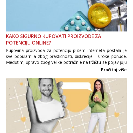
KAKO SIGURNO KUPOVATI PROIZVODE ZA
POTENCIJU ONLINE?
Kupovina proizvoda za potenciju putem interneta postala je
sve popularnija zbog praktičnosti, diskrecije i široke ponude.
Međutim, upravo zbog velike potražnje na tržištu se pojavljuju
i brojni krivotvoreni proizvodi, nepouzdane internetske
Pročitaj više
trgovine te proizvodi nepoznatog podrijetla. ...