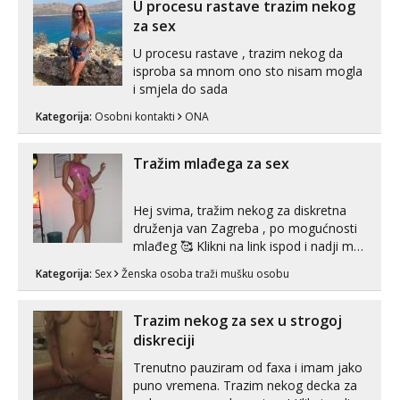
U mojoj raznolikoj ponudi možeš
U procesu rastave trazim nekog
pranaći nešto po svojoj mjeri. Sexi videa
za sex
s kolegica...
U procesu rastave , trazim nekog da
isproba sa mnom ono sto nisam mogla
i smjela do sada
Kategorija:
Osobni kontakti
ONA
Tražim mlađega za sex
Hej svima, tražim nekog za diskretna
druženja van Zagreba , po mogućnosti
mlađeg 🥰 Klikni na link ispod i nadji me
tamo, cekam te!
Kategorija:
Sex
Ženska osoba traži mušku osobu
Trazim nekog za sex u strogoj
diskreciji
Trenutno pauziram od faxa i imam jako
puno vremena. Trazim nekog decka za