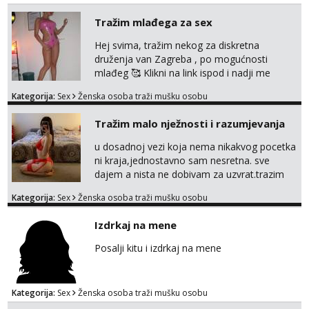
Tražim mlađega za sex
Hej svima, tražim nekog za diskretna
druženja van Zagreba , po mogućnosti
mlađeg 🥰 Klikni na link ispod i nadji me
tamo, cekam te!
Kategorija:
Sex
Ženska osoba traži mušku osobu
Tražim malo nježnosti i razumjevanja
u dosadnoj vezi koja nema nikakvog pocetka
ni kraja,jednostavno sam nesretna. sve
dajem a nista ne dobivam za uzvrat.trazim
muskarca koji ce zadovoljiti moje potrebe,ne
Kategorija:
Sex
Ženska osoba traži mušku osobu
trazim puno samo malo njeznosti i
razumjevanja. volim njezan seks i njezne
Izdrkaj na mene
poljupce po tijelu koji me jako
pale,obozavam kad muskarac preuzme
Posalji kitu i izdrkaj na mene
kontrolu . javi se :) Klikni na link ispod i nadji
me tamo, cekam te!
Kategorija:
Sex
Ženska osoba traži mušku osobu