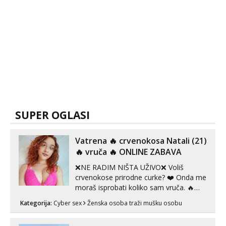
SUPER OGLASI
Vatrena ‎️‍🔥 crvenokosa Natali (21)
‎️‍🔥 vruča‎ ️‍🔥 ONLINE ZABAVA
❌NE RADIM NIŠTA UŽIVO❌ Voliš
crvenokose prirodne curke? ❤️ Onda me
moraš isprobati koliko sam vruča.‎ ️‍🔥
MLADA vražica koja ima 100%
Kategorija:
Cyber sex
Ženska osoba traži mušku osobu
prorodne grudi, 💦 Misli su mi uvijek
prljave i u svemu vidim samo užitak. 💦