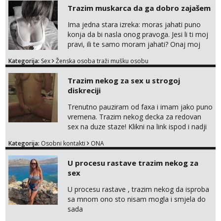
Trazim muskarca da ga dobro zajašem
Ima jedna stara izreka: moras jahati puno
konja da bi nasla onog pravoga. Jesi li ti moj
pravi, ili te samo moram jahati? Onaj moj
bivsi je bio samo konj hahahahah Klikni niže
Kategorija:
Sex
Ženska osoba traži mušku osobu
na sexdater link i javi mi se tamo....
Trazim nekog za sex u strogoj
diskreciji
Trenutno pauziram od faxa i imam jako puno
vremena. Trazim nekog decka za redovan
sex na duze staze! Klikni na link ispod i nadji
me tamo, cekam te!
Kategorija:
Osobni kontakti
ONA
U procesu rastave trazim nekog za
sex
U procesu rastave , trazim nekog da isproba
sa mnom ono sto nisam mogla i smjela do
sada