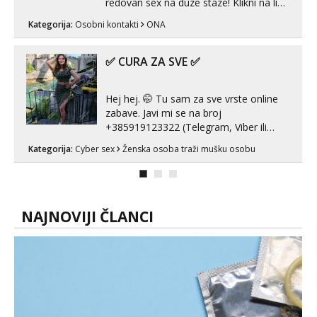
redovan sex na duze staze! Klikni na link
ispod i nadji me tamo, cekam te!
Kategorija:
Osobni kontakti
ONA
✅ CURA ZA SVE ✅
Hej hej. 🤭 Tu sam za sve vrste online
zabave. Javi mi se na broj
+385919123322 (Telegram, Viber ili
Whatsapp). 🤙 NE javljaj se na uzivo.
Kategorija:
Cyber sex
Ženska osoba traži mušku osobu
Hvala.
NAJNOVIJI ČLANCI