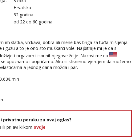
nja:
37655
Hrvatska
32 godina
:
od 22 do 60 godina
m im slatka, vrckava, dobra ali mene baš briga za tuđa mišljenja.
i guzu a to je ono što muškarci vole. Najbitnije mi je da s
ivjeti orgazam i ispunit njegove želje. Nazovi me na
 se upoznamo i popričamo. Ako si kliknemo vjerujem da možemo
s povlasticama a jednog dana možda i par.
:0,63€ min
an
ti privatnu poruku za ovaj oglas?
e ili prijavi klikom
ovdje