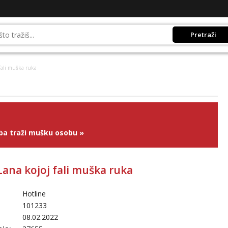
Pretraži
 fali muška ruka
ba traži mušku osobu
»
Lana kojoj fali muška ruka
Hotline
101233
08.02.2022