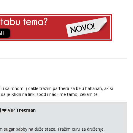
lu sa mnom :) dakle trazim partnera za belu hahahah, ak si
 dalje Klikni na link ispod i nadji me tamo, cekam te!
j ❤️ VIP Tretman
im sugar babby na duže staze. Tražim curu za druženje,