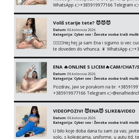
WhatsApp 👉+385919977166 Telegram 👉@en
+385919977166
Voliš starije tete? 😈😈😈
Datum
: 06.kolovoza 2026.
Kategorija:
Cyber sex
Ženska osoba traži muš
❤️‍🔥❤️‍🔥Hej hej ja sam Ena i sigurno si vec 
te doveden do vrhunca. 🎇 WhatsApp 👉+
ONLINE I NISTA UŽIVO!!!
ENA 🔥ONLINE S LICEM🔥CAM/CHAT/S
Datum
: 06.kolovoza 2026.
Kategorija:
Cyber sex
Ženska osoba traži muš
Pozdrav, Javi se porukom na br. +385919
+385919977166 Telegram 👉@enafriedrichki
kolegicama (Tina&Natali), razne kombinacij
videa seksa, pušenje, razne lokacije, suradn
VIDEOPOZIVI 😈ENA😈 SLIKE&VIDEO
NIŠTA UŽI...
Datum
: 06.kolovoza 2026.
Kategorija:
Cyber sex
Ženska osoba traži muš
U bilo koje doba dana tu sam za vas; javite
solo, s kolegicama, uniforme, u autu itd,