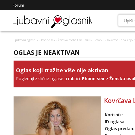
Forum
Ljubavni oglasnik
›
Phone sex
›
Ženska osoba traži mušku osobu
› Kovrčava Lana kojoj
OGLAS JE NEAKTIVAN
Oglas koji tražite više nije aktivan
Pogledajte slične oglase u rubrici:
Phone sex
>
Ženska oso
Kovrčava 
Korisnik:
ID oglasa:
Oglas predan: