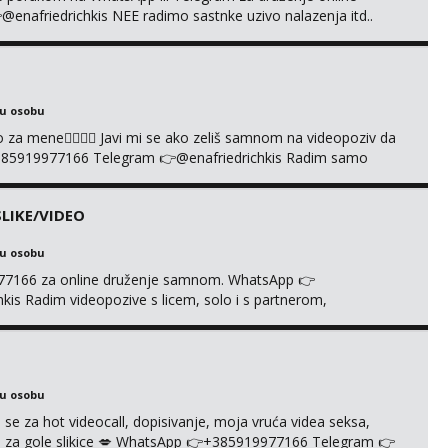
afriedrichkis NEE radimo sastnke uzivo nalazenja itd..
ku osobu
cuo za mene❤️‍🔥❤️‍🔥 Javi mi se ako zeliš samnom na videopoziv da
385919977166 Telegram 👉@enafriedrichkis Radim samo
LIKE/VIDEO
ku osobu
977166 za online druženje samnom. WhatsApp 👉
s Radim videopozive s licem, solo i s partnerom,
e halteri, haljine, štikle, samostojeće itd. Nudim svakakva
je s kolegicama, fetiši.. Dopisivanje i slike također radim.
ku osobu
 se za hot videocall, dopisivanje, moja vruća videa seksa,
 te za gole slikice 💋 WhatsApp 👉+385919977166 Telegram 👉