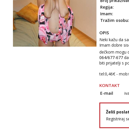
Broj prikaziva
Regija:
Imam:
Tražim osobu
OPIS
Neki kažu da sa
Imam dobre sise 
dečkom mogu dož
064/677-677
da
biti prijatelji 
tel:0,46€ - mob
KONTAKT
E-mail
iv
Želiš posla
Registriraj s