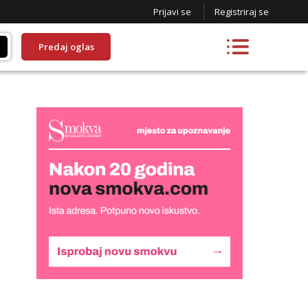
Prijavi se
Registriraj se
Predaj oglas
Lucija
Razgovaram :)