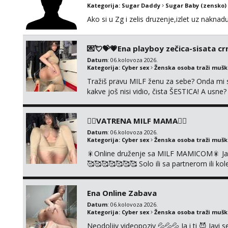
Kategorija:
Sugar Daddy
Sugar Baby (zensko)
Ako si u Zg i zelis druzenje,izlet uz naknad
💌💘💝💗Ena playboy zečica-sisata crn
Datum
: 06.kolovoza 2026.
Kategorija:
Cyber sex
Ženska osoba traži muš
Tražiš pravu MILF ženu za sebe? Onda mi s
kakve još nisi vidio, čista ŠESTICA! A usne
se urezati u pamćenje, jer vjeruj mi, takv
vruće u porukama uz pokoju fotku. Radim sli
❤️‍🔥VATRENA MILF MAMA❤️‍🔥
Datum
: 06.kolovoza 2026.
Kategorija:
Cyber sex
Ženska osoba traži muš
🎇Online druženje sa MILF MAMICOM🎇 Javi 
🥰🥰🥰🥰🥰🥰🥰 Solo ili sa partnerom ili 
👉+385919977166 Telegram 👉@enafried
Ena Online Zabava
Datum
: 06.kolovoza 2026.
Kategorija:
Cyber sex
Ženska osoba traži muš
Neodoljiv videopoziv 💦💦💦 Ja i ti 😈 Jav