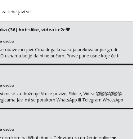
u za tebe javi se
ka (36) hot slike, videa i c2c💗
ku osobu
e obavezno javi. Crna duga kosa koja prekriva bujne grudi
? O usnama bolje da ni ne pričam. Prave pune usne koje će ti
e još nisi vidio. Uvijek sam spremna za ONLOINE zabavu. Volim
kice i videa po tvojoj želji te imam raznih mater...
ku osobu
mi se za druženje Vruce pozive, Slikice, Videa 🥰🥰🥰🥰🥰🥰
kolegicama Javi mi se porukom WhatsApp ili Telegram WhatsApp
richkis 🤬NE RADIM SASTANKE I DRUZENJA UZIVO🤬
ku osobu
i se porukom na WhatsApp ili Telegram za druženje online 💋