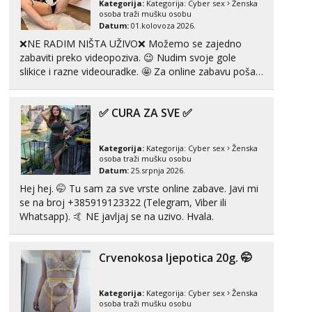
Kategorija:
Kategorija:
Cyber sex
Ženska
osoba traži mušku osobu
Datum:
01.kolovoza 2026.
Anđela
Čekam tvoj poziv!
❌NE RADIM NIŠTA UŽIVO❌ Možemo se zajedno
zabaviti preko videopoziva. 😉 Nudim svoje gole
Tel:
064/677-677
- Kod: #142
slikice i razne videouradke. 🤩 Za online zabavu pošalji
tel:0,93€ - mob:1,12€ min
poruku na Whatsapp, Telegram ili Viber. 😎 +385 91
912 3322 Za provjeru moje autentičnosti možeš me
✅ CURA ZA SVE ✅
vidjeti na videopozivu. 😉 S vama sam vec 5 ...
Kategorija:
Kategorija:
Cyber sex
Ženska
osoba traži mušku osobu
Datum:
25.srpnja 2026.
Hej hej. 🤭 Tu sam za sve vrste online zabave. Javi mi
se na broj +385919123322 (Telegram, Viber ili
Whatsapp). 🤙 NE javljaj se na uzivo. Hvala.
Crvenokosa ljepotica 20g. 🤭
Kategorija:
Kategorija:
Cyber sex
Ženska
osoba traži mušku osobu