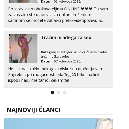
Datum:
03.kolovoza 2026.
Pozdrav svim obožavateljima ONLINE 🧡🧡🧡 Tu sam
za vas ako ste u potrazi za online druženjem -
samnom se možete zabaviti preko videopoziva, ili
ako vam nisam dovoljna radim i u paru i trojci s
kolegicama, svaka je drugačija 😉 Radim i vruća
Tražim mlađega za sex
tipkanja uz slike i hot line pozive. Za vas sam
pripremila ...
Kategorija:
Kategorija:
Sex
Ženska osoba
traži mušku osobu
Datum:
07.kolovoza 2026.
Hej svima, tražim nekog za diskretna druženja van
Zagreba , po mogućnosti mlađeg 🥰 Klikni na link
ispod i nadji me tamo, cekam te!
NAJNOVIJI ČLANCI