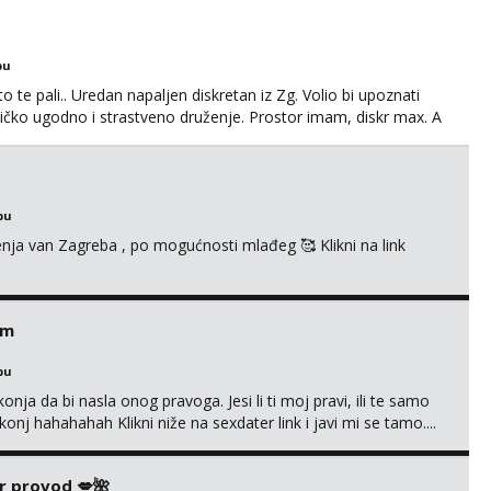
bu
o te pali.. Uredan napaljen diskretan iz Zg. Volio bi upoznati
edničko ugodno i strastveno druženje. Prostor imam, diskr max. A
bu
enja van Zagreba , po mogućnosti mlađeg 🥰 Klikni na link
em
bu
nja da bi nasla onog pravoga. Jesi li ti moj pravi, ili te samo
nj hahahahah Klikni niže na sexdater link i javi mi se tamo....
r provod 💋🌺