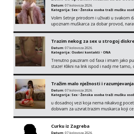
Datum
: 07.kolovoza 2026.
Kategorija:
Sex
Ženska osoba traži mušku oso
Volim šetnje prirodom i uživati u svakom da
upoznam muškarca za dobar provod, naravno
tamo, cekam te!
Trazim nekog za sex u strogoj diskrec
Datum
: 07.kolovoza 2026.
Kategorija:
Osobni kontakti
ONA
Trenutno pauziram od faxa i imam jako p
staze! Klikni na link ispod i nadji me tamo,
Tražim malo nježnosti i razumjevanja
Datum
: 07.kolovoza 2026.
Kategorija:
Sex
Ženska osoba traži mušku oso
u dosadnoj vezi koja nema nikakvog pocetk
dobivam za uzvrat.trazim muskarca koji c
njeznosti i razumjevanja. volim njezan sek
muskarac preuzme kontrolu . javi se :) Klik
Curku iz Zagreba
Datum
: 07.kolovoza 2026.