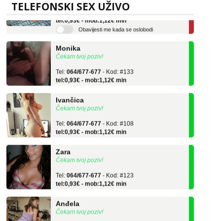
Tel:
064/677-677
- Kod: #136
TELEFONSKI SEX UŽIVO
tel:0,93€ - mob:1,12€ min
Obavijesti me kada se oslobodi
Monika
Čekam tvoj poziv!
Tel:
064/677-677
- Kod: #133
tel:0,93€ - mob:1,12€ min
Ivančica
Čekam tvoj poziv!
Tel:
064/677-677
- Kod: #108
tel:0,93€ - mob:1,12€ min
Zara
Čekam tvoj poziv!
Tel:
064/677-677
- Kod: #123
tel:0,93€ - mob:1,12€ min
Anđela
Čekam tvoj poziv!
Tel:
064/677-677
- Kod: #142