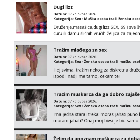
Dugi lizz
Datum
: 07.kolovoza 2026.
Kategorija:
Sex
Muška osoba traži žensku oso
Druženje,masažica,dugi lizz SEX, 69 i sve št
curu ili damu sličnih vručih željica za zaj
i mobilan 🚗 sam.
Tražim mlađega za sex
Datum
: 07.kolovoza 2026.
Kategorija:
Sex
Ženska osoba traži mušku oso
Hej svima, tražim nekog za diskretna druž
ispod i nadji me tamo, cekam te!
Trazim muskarca da ga dobro zajaš
Datum
: 07.kolovoza 2026.
Kategorija:
Sex
Ženska osoba traži mušku oso
Ima jedna stara izreka: moras jahati puno ko
moram jahati? Onaj moj bivsi je bio samo ko
Želim da upoznam muškarca za doba