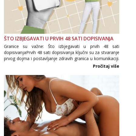
ŠTO IZBJEGAVATI U PRVIH 48 SATI DOPISIVANJA
Granice su važne: Što izbjegavati u prvih 48 sati
dopisivanjaPrvih 48 sati dopisivanja ključni su za stvaranje
prvog dojma i postavljanje zdravih granica u komunikaciji.
Važno je izbjeći prebrzo otkrivanje osobnih ili intimnih
Pročitaj više
informacija, jer nepoznata osoba još nije zaslužila to
povjerenje. Takođe...