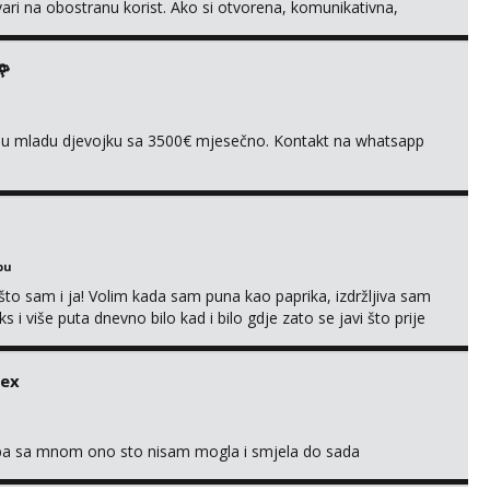
tvari na obostranu korist. Ako si otvorena, komunikativna,
 markodalic37@gmail.com
🌹
ivnu mladu djevojku sa 3500€ mjesečno. Kontakt na whatsapp
bu
što sam i ja! Volim kada sam puna kao paprika, izdržljiva sam
s i više puta dnevno bilo kad i bilo gdje zato se javi što prije
 me tamo, cekam te!
sex
oba sa mnom ono sto nisam mogla i smjela do sada