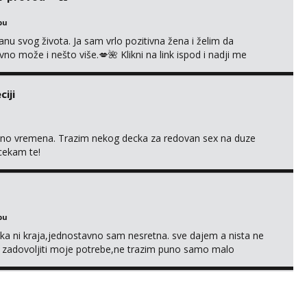
bu
nu svog života. Ja sam vrlo pozitivna žena i želim da
 može i nešto više.💋🌺 Klikni na link ispod i nadji me
iji
uno vremena. Trazim nekog decka za redovan sex na duze
 cekam te!
bu
a ni kraja,jednostavno sam nesretna. sve dajem a nista ne
e zadovoljiti moje potrebe,ne trazim puno samo malo
s i njezne poljupce po tijelu koji me jako pale,obozavam kad
ni na link ispod i nadji me tamo, cekam te!