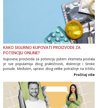
KAKO SIGURNO KUPOVATI PROIZVODE ZA
POTENCIJU ONLINE?
Kupovina proizvoda za potenciju putem interneta postala
je sve popularnija zbog praktičnosti, diskrecije i široke
ponude. Međutim, upravo zbog velike potražnje na tržištu
se pojavljuju i brojni krivotvoreni proizvodi, nepouzdane
Pročitaj više
internetske trgovine te proizvodi nepoznatog podrijetla. ...