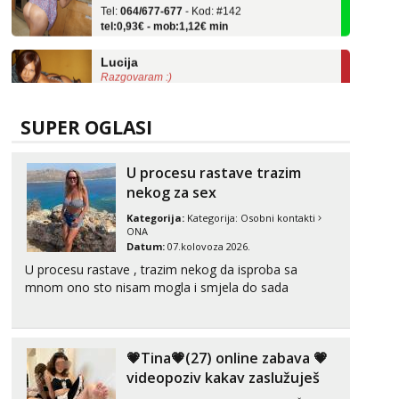
tel:0,93€ - mob:1,12€ min
Lucija
Razgovaram :)
Tel:
064/677-677
- Kod: #136
tel:0,93€ - mob:1,12€ min
Obavijesti me kada se oslobodi
SUPER OGLASI
Monika
Čekam tvoj poziv!
U procesu rastave trazim
nekog za sex
Tel:
064/677-677
- Kod: #133
tel:0,93€ - mob:1,12€ min
Kategorija:
Kategorija:
Osobni kontakti
ONA
Ivančica
Datum:
07.kolovoza 2026.
Čekam tvoj poziv!
U procesu rastave , trazim nekog da isproba sa
mnom ono sto nisam mogla i smjela do sada
Tel:
064/677-677
- Kod: #108
tel:0,93€ - mob:1,12€ min
Zara
Čekam tvoj poziv!
💗Tina💗(27) online zabava 💗
videopoziv kakav zaslužuješ
Tel:
064/677-677
- Kod: #123
tel:0,93€ - mob:1,12€ min