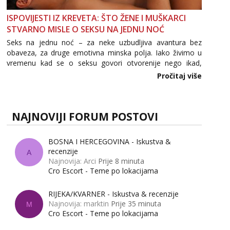
ISPOVIJESTI IZ KREVETA: ŠTO ŽENE I MUŠKARCI
STVARNO MISLE O SEKSU NA JEDNU NOĆ
Seks na jednu noć – za neke uzbudljiva avantura bez
obaveza, za druge emotivna minska polja. Iako živimo u
vremenu kad se o seksu govori otvorenije nego ikad,
tema „jedne noći strasti“ i dalje izaziva burne rasprave. Što
Pročitaj više
zapravo misle žene, a što muškarci? Jesu...
NAJNOVIJI FORUM POSTOVI
BOSNA I HERCEGOVINA - Iskustva &
recenzije
A
Najnovija: Arci
Prije 8 minuta
Cro Escort - Teme po lokacijama
RIJEKA/KVARNER - Iskustva & recenzije
Najnovija: marktin
Prije 35 minuta
M
Cro Escort - Teme po lokacijama