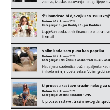
zabavu, izlaske, putovanja i druge lijepe s
zgodna i atraktivna javi se na moj email:
🌹Financirao bi djevojku sa 3500€/mj
Datum
: 07.kolovoza 2026.
Kategorija:
Sugar Daddy
Sugar Daddies
Uspješan poduzetnik financirao bi atrakt
ili email
Volim kada sam puna kao paprika
Datum
: 07.kolovoza 2026.
Kategorija:
Sex
Ženska osoba traži mušku oso
Napaljena studentica traži napaljenka kao 
i nikada mi nije dosta seksa. Volim grubi sek
da me isprobaš Klikni na link ispod i nadji
U procesu rastave trazim nekog za 
Datum
: 07.kolovoza 2026.
Kategorija:
Osobni kontakti
ONA
U procesu rastave , trazim nekog da ispr