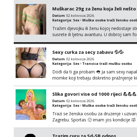
strogim zapovijedima, sissy transformacijom
Muškarac 29g za ženu koja želi nešt
Datum
: 02.kolovoza 2026.
Kategorija:
Sex
Muška osoba traži žensku oso
Tražim djevojku ili ženu kojoj nedostaje st
susrete ili ljetnu avanturu. U dobroj sam fo
Prvi kontakt porukom whatsapp, viber ili S
Hrvatske mobilan ! 𝗡𝗮𝗽𝗼𝗺𝗲𝗻𝗮 tražim s
Sexy curka za secy zabavu 💦💦
Datum
: 02.kolovoza 2026.
Kategorija:
Sex
Transica traži mušku osobu
Dođi da ti ga probam 👅 Ja sam sexy napalj
momke koji trebaju diskretno pražnjenje ki
Pozivi i poruke bez slike - nema odgovor
Slika govori vise od 1000 rijeci 💪💪💪
Datum
: 02.kolovoza 2026.
Kategorija:
Sex
Muška osoba traži žensku oso
Trazi se ženska osobu za druzenje i uzivanje
Zagrebu. Sportas 🙂 imam jos kondicije 🤣 
zainteresirane 😉!! I molim takoder da se ne
Trazim curu za Sd-SB odnos