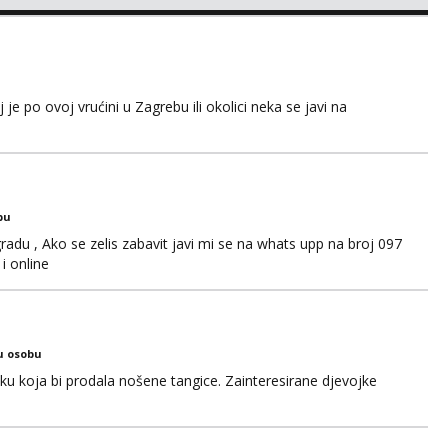
također, nisam zainteresirana za one and done susrete. Ako
sa nečime o sebi i tome što voliš seksualno za daljnji d...
e po ovoj vrućini u Zagrebu ili okolici neka se javi na
bu
adu , Ako se zelis zabavit javi mi se na whats upp na broj 097
i online
u osobu
jku koja bi prodala nošene tangice. Zainteresirane djevojke