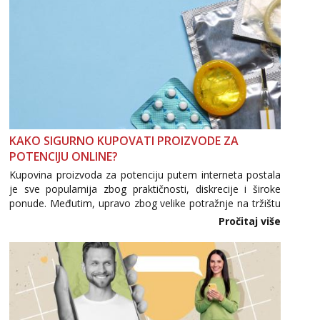
KAKO SIGURNO KUPOVATI PROIZVODE ZA
POTENCIJU ONLINE?
Kupovina proizvoda za potenciju putem interneta postala
je sve popularnija zbog praktičnosti, diskrecije i široke
ponude. Međutim, upravo zbog velike potražnje na tržištu
se pojavljuju i brojni krivotvoreni proizvodi, nepouzdane
Pročitaj više
internetske trgovine te proizvodi nepoznatog podrijetla. ...