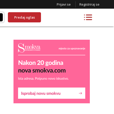
Prijavi se
Registriraj se
Predaj oglas
Lucija
Razgovaram :)