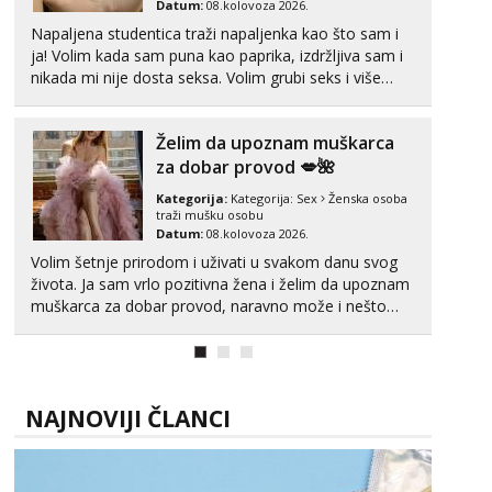
Datum:
08.kolovoza 2026.
Napaljena studentica traži napaljenka kao što sam i
ja! Volim kada sam puna kao paprika, izdržljiva sam i
nikada mi nije dosta seksa. Volim grubi seks i više
puta dnevno bilo kad i bilo gdje zato se javi što prije
da me isprobaš Klikni na link ispod i nadji me tamo,
Želim da upoznam muškarca
cekam te!
za dobar provod 💋🌺
Kategorija:
Kategorija:
Sex
Ženska osoba
traži mušku osobu
Datum:
08.kolovoza 2026.
Volim šetnje prirodom i uživati u svakom danu svog
života. Ja sam vrlo pozitivna žena i želim da upoznam
muškarca za dobar provod, naravno može i nešto
više.💋🌺 Klikni na link ispod i nadji me tamo, cekam
te!
NAJNOVIJI ČLANCI