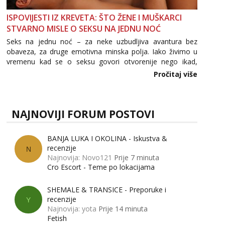
ISPOVIJESTI IZ KREVETA: ŠTO ŽENE I MUŠKARCI
STVARNO MISLE O SEKSU NA JEDNU NOĆ
Seks na jednu noć – za neke uzbudljiva avantura bez
obaveza, za druge emotivna minska polja. Iako živimo u
vremenu kad se o seksu govori otvorenije nego ikad,
tema „jedne noći strasti“ i dalje izaziva burne rasprave. Što
Pročitaj više
zapravo misle žene, a što muškarci? Jesu...
NAJNOVIJI FORUM POSTOVI
BANJA LUKA I OKOLINA - Iskustva &
recenzije
N
Najnovija: Novo121
Prije 7 minuta
Cro Escort - Teme po lokacijama
SHEMALE & TRANSICE - Preporuke i
recenzije
Y
Najnovija: yota
Prije 14 minuta
Fetish