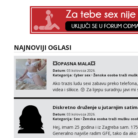
NAJNOVIJI OGLASI
💥OPASNA MALA💥
Datum
: 03.kolovoza 2026.
Kategorija:
Cyber sex
Ženska osoba traži muš
Ako trazis ludu sexi zabavu preko telefona
videa i slikice. 😚 Za lijepu suradnju javi
0045
Diskretno druženje u jutarnjim satim
Datum
: 03.kolovoza 2026.
Kategorija:
Sex
Ženska osoba traži mušku oso
Hej, imam 25 godina i iz Zagreba sam. 175
Generalno najviše radim GFE, tako da ako v