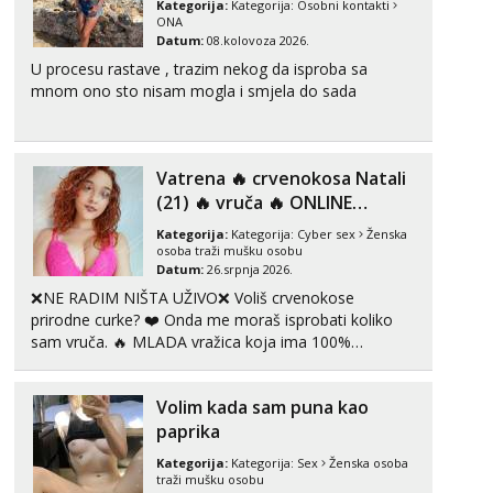
Kategorija:
Kategorija:
Osobni kontakti
ONA
Tel:
064/677-677
- Kod: #133
Datum:
08.kolovoza 2026.
tel:0,93€ - mob:1,12€ min
U procesu rastave , trazim nekog da isproba sa
mnom ono sto nisam mogla i smjela do sada
Ivančica
Razgovaram :)
Tel:
064/677-677
- Kod: #108
tel:0,93€ - mob:1,12€ min
Vatrena ‎️‍🔥 crvenokosa Natali
Obavijesti me kada se oslobodi
(21) ‎️‍🔥 vruča‎ ️‍🔥 ONLINE
ZABAVA
Zara
Kategorija:
Kategorija:
Cyber sex
Ženska
Čekam tvoj poziv!
osoba traži mušku osobu
Datum:
26.srpnja 2026.
Tel:
064/677-677
- Kod: #123
❌NE RADIM NIŠTA UŽIVO❌ Voliš crvenokose
tel:0,93€ - mob:1,12€ min
prirodne curke? ❤️ Onda me moraš isprobati koliko
sam vruča.‎ ️‍🔥 MLADA vražica koja ima 100%
Anđela
prorodne grudi, 💦 Misli su mi uvijek prljave i u svemu
Čekam tvoj poziv!
vidim samo užitak. 💦 U mojoj raznolikoj ponudi
Tel:
064/677-677
- Kod: #142
Volim kada sam puna kao
možeš pranaći nešto po svojoj mjeri. Sexi videa s
tel:0,93€ - mob:1,12€ min
kolegica...
paprika
Kategorija:
Kategorija:
Sex
Ženska osoba
traži mušku osobu