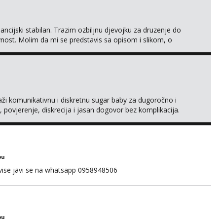
ncijski stabilan. Trazim ozbiljnu djevojku za druzenje do
ivnost. Molim da mi se predstavis sa opisom i slikom, o
raži komunikativnu i diskretnu sugar baby za dugoročno i
 povjerenje, diskrecija i jasan dogovor bez komplikacija.
naš što želiš – javi se privatno s kratkim opisom i
bu
 vise javi se na whatsapp 0958948506
bu