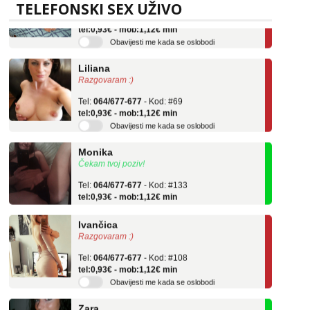
Tel:
064/677-677
- Kod: #136
TELEFONSKI SEX UŽIVO
tel:0,93€ - mob:1,12€ min
Obavijesti me kada se oslobodi
Liliana
Razgovaram :)
Tel:
064/677-677
- Kod: #69
tel:0,93€ - mob:1,12€ min
Obavijesti me kada se oslobodi
Monika
Čekam tvoj poziv!
Tel:
064/677-677
- Kod: #133
tel:0,93€ - mob:1,12€ min
Ivančica
Razgovaram :)
Tel:
064/677-677
- Kod: #108
tel:0,93€ - mob:1,12€ min
Obavijesti me kada se oslobodi
Zara
Čekam tvoj poziv!