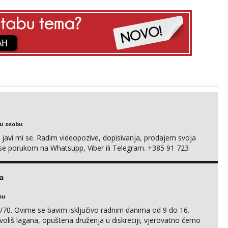
ku osobu
, javi mi se. Radim videopozive, dopisivanja, prodajem svoja
 mi se porukom na Whatsupp, Viber ili Telegram. +385 91 723
a
bu
/70. Ovime se bavim isključivo radnim danima od 9 do 16.
oliš lagana, opuštena druženja u diskreciji, vjerovatno ćemo