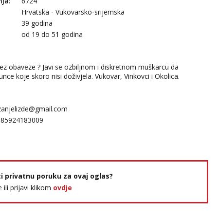
nja:
6724
Hrvatska - Vukovarsko-srijemska
39 godina
:
od 19 do 51 godina
bez obaveze ? Javi se ozbiljnom i diskretnom muškarcu da
ce koje skoro nisi doživjela. Vukovar, Vinkovci i Okolica.
zanjelizde@gmail.com
385924183009
ti privatnu poruku za ovaj oglas?
e ili prijavi klikom
ovdje