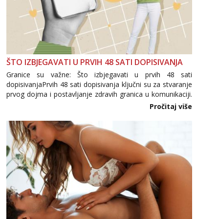
ŠTO IZBJEGAVATI U PRVIH 48 SATI DOPISIVANJA
Granice su važne: Što izbjegavati u prvih 48 sati
dopisivanjaPrvih 48 sati dopisivanja ključni su za stvaranje
prvog dojma i postavljanje zdravih granica u komunikaciji.
Važno je izbjeći prebrzo otkrivanje osobnih ili intimnih
Pročitaj više
informacija, jer nepoznata osoba još nije zaslužila to
povjerenje. Takođe...