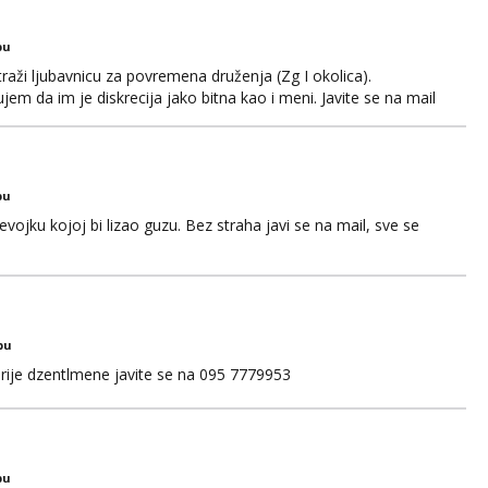
bu
aži ljubavnicu za povremena druženja (Zg I okolica).
em da im je diskrecija jako bitna kao i meni. Javite se na mail
bu
ojku kojoj bi lizao guzu. Bez straha javi se na mail, sve se
bu
rije dzentlmene javite se na 095 7779953
bu