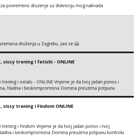
za povremeno druzenje uz diskreciju mog.naknada
ovremena druženja u Zagrebu. Javi se 🤗
sissy trening i fetishi - ONLINE
trening i ostalo - ONLINE Vrijeme je da tvoj jadan ponos i
gentna, hladna i beskompromisna Domina preuzima potpunu
imaju me isključivo ozbiljni, solventni i poslušni subovi koji
rmacijom (rublje, elegancija) i potpunim psiholo...
 sissy trening i Findom ONLINE
trening i Findom Vrijeme je da tvoj jadan ponos i tvoj
a, hladna i beskompromisna Domina preuzima potpunu kontrolu
isključivo ozbiljni, solventni i poslušni subovi koji žude za