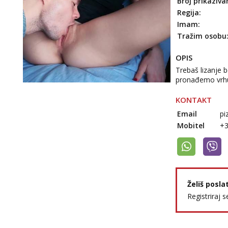
Broj prikaziva
Regija:
Imam:
Tražim osobu
OPIS
Trebaš lizanje 
pronađemo vrhun
KONTAKT
Email
pi
Mobitel
+
Želiš posla
Registriraj s