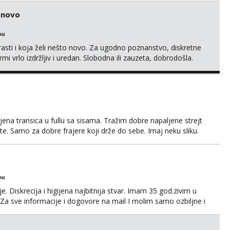
 (rublje, elegancija) i potpunim psihološkim treni...
o novo
bu
rasti i koja želi nešto novo. Za ugodno poznanstvo, diskretne
rmi vrlo izdržljiv i uredan. Slobodna ili zauzeta, dobrodošla.
MS, kasnije može poziv. Sl. Brod moj prostor Zagreb i ostatak
amo žene...
ena transica u fullu sa sisama. Tražim dobre napaljene strejt
te. Samo za dobre frajere koji drže do sebe. Imaj neku sliku.
a. Pojebi me Poruke WhatsApp: 0998667649
bu
. Diskrecija i higijena najbitnija stvar. Imam 35 god.zivim u
Za sve informacije i dogovore na mail I molim samo ozbiljne i
 javljaju muski!!! Pozdrav