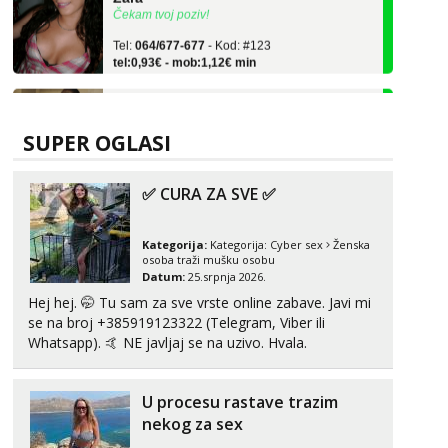
Tel:
064/677-677
- Kod: #123
tel:0,93€ - mob:1,12€ min
Anđela
Čekam tvoj poziv!
Tel:
064/677-677
- Kod: #142
SUPER OGLASI
tel:0,93€ - mob:1,12€ min
Lucija
✅ CURA ZA SVE ✅
Razgovaram :)
Tel:
064/677-677
- Kod: #136
Kategorija:
Kategorija:
Cyber sex
Ženska
tel:0,93€ - mob:1,12€ min
osoba traži mušku osobu
Obavijesti me kada se oslobodi
Datum:
25.srpnja 2026.
Hej hej. 🤭 Tu sam za sve vrste online zabave. Javi mi
Liliana
se na broj +385919123322 (Telegram, Viber ili
Razgovaram :)
Whatsapp). 🤙 NE javljaj se na uzivo. Hvala.
Tel:
064/677-677
- Kod: #69
tel:0,93€ - mob:1,12€ min
Obavijesti me kada se oslobodi
U procesu rastave trazim
nekog za sex
Monika
Čekam tvoj poziv!