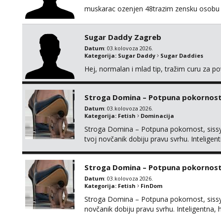
muskarac ozenjen 48trazim zensku osobu 
Sugar Daddy Zagreb
Datum
: 03.kolovoza 2026.
Kategorija:
Sugar Daddy
Sugar Daddies
Hej, normalan i mlad tip, tražim curu za p
Stroga Domina – Potpuna pokornost, 
Datum
: 03.kolovoza 2026.
Kategorija:
Fetish
Dominacija
Stroga Domina – Potpuna pokornost, sissy 
tvoj novčanik dobiju pravu svrhu. Inteli
kontrolu nad tvojim umom i financijama. Zan
žude za strogim zapovijedima, sissy transfo
Stroga Domina – Potpuna pokornost,
Datum
: 03.kolovoza 2026.
Kategorija:
Fetish
FinDom
Stroga Domina – Potpuna pokornost, sissy 
novčanik dobiju pravu svrhu. Inteligentn
nad tvojim umom i financijama. Zanimaju me 