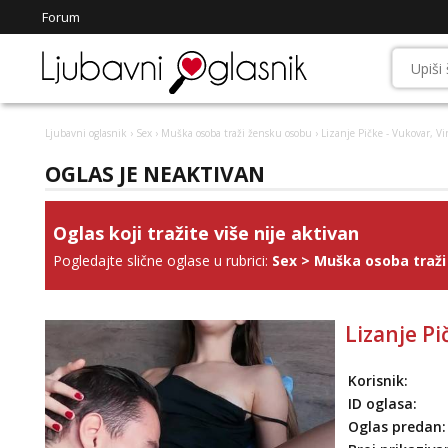
Forum
Ljubavni oglasnik
›
Sex
›
Muška osoba traži žensku osobu
› Lizanje Pičke - Vukovar, Vin
OGLAS JE NEAKTIVAN
Oglas koji tražite više nije aktivan
Pogledajte slične oglase u rubrici:
Sex
>
Muška osoba traži
Lizanje Pi
Korisnik:
ID oglasa:
Oglas predan: