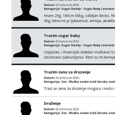
Datum
: 02.kolovoza 2026.
Kategorija:
Sugar Daddy
Sugar Baby (zensko)
Imam 29g, 180cm 80kg, ozbiljan decko, fina
40g, bitna mi je ljubaznost, kemija, atrakt
nagradi mozemo preko emaila pricat.
Trazim sugar baby
Datum
: 02.kolovoza 2026.
Kategorija:
Sugar Daddy
Sugar Baby (zensko)
Uspješan, i financijski stabilan muškarac t
obostrano zadovoljstvo. Bitni su mi kemija,
Nagrada financijska se podrazumjeva. Ako z
fotografijom.
Trazim zenu za druzenje
Datum
: 02.kolovoza 2026.
Kategorija:
Sex
Muška osoba traži žensku oso
Trazi se zena za druzenje moguce i nesto
Druženje
Datum
: 02.kolovoza 2026.
Kategorija:
Sex
Muška osoba traži žensku oso