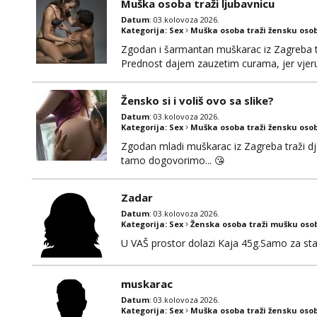
Muška osoba traži ljubavnicu
Datum
: 03.kolovoza 2026.
Kategorija:
Sex
Muška osoba traži žensku oso
Zgodan i šarmantan muškarac iz Zagreba tr
Prednost dajem zauzetim curama, jer vjeruj
gdje možemo započeti razgovor... 💋
Žensko si i voliš ovo sa slike?
Datum
: 03.kolovoza 2026.
Kategorija:
Sex
Muška osoba traži žensku oso
Zgodan mladi muškarac iz Zagreba traži djev
tamo dogovorimo... 😘
Zadar
Datum
: 03.kolovoza 2026.
Kategorija:
Sex
Ženska osoba traži mušku oso
U VAŠ prostor dolazi Kaja 45g.Samo za sta
muskarac
Datum
: 03.kolovoza 2026.
Kategorija:
Sex
Muška osoba traži žensku oso