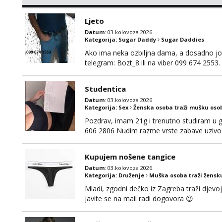
si pasati. Preferiram dugoročna druženja 
se nalaziš u ovome, javi mi se na WhatsApp 
Ljeto
Datum
: 03.kolovoza 2026.
Kategorija:
Sugar Daddy
Sugar Daddies
Ako ima neka ozbiljna dama, a dosadno joj j
telegram: Bozt_8 ili na viber 099 674 2553.
Studentica
Datum
: 03.kolovoza 2026.
Kategorija:
Sex
Ženska osoba traži mušku oso
Pozdrav, imam 21g i trenutno studiram u gr
606 2806 Nudim razme vrste zabave uzivo 
Kupujem nošene tangice
Datum
: 03.kolovoza 2026.
Kategorija:
Druženje
Muška osoba traži žensk
Mladi, zgodni dečko iz Zagreba traži djevo
javite se na mail radi dogovora 😉