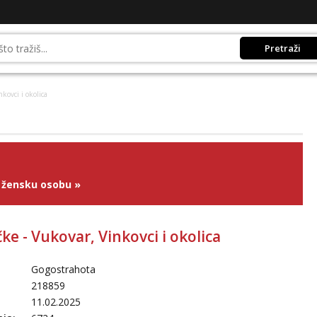
Pretraži
kovci i okolica
 žensku osobu
»
čke - Vukovar, Vinkovci i okolica
Gogostrahota
218859
11.02.2025