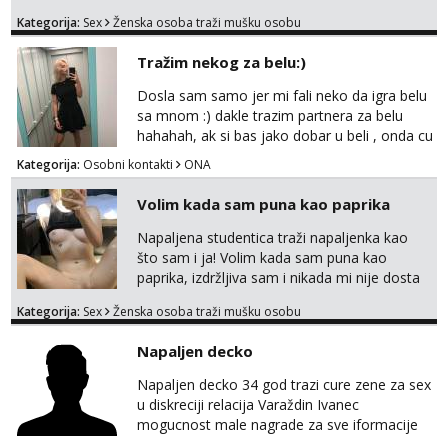
opustiti i provesti vrijeme s prijateljima.
Kategorija:
Sex
Ženska osoba traži mušku osobu
Voljela bi naci nekoga pa da se nemoram
samo s prijateljima opustati ;) Klikni na link
Tražim nekog za belu:)
ispod i nadji me tamo, cekam te!
Dosla sam samo jer mi fali neko da igra belu
sa mnom :) dakle trazim partnera za belu
hahahah, ak si bas jako dobar u beli , onda cu
razmislit za dalje Klikni na link ispod i nadji me
Kategorija:
Osobni kontakti
ONA
tamo, cekam te!
Volim kada sam puna kao paprika
Napaljena studentica traži napaljenka kao
što sam i ja! Volim kada sam puna kao
paprika, izdržljiva sam i nikada mi nije dosta
seksa. Volim grubi seks i više puta dnevno
Kategorija:
Sex
Ženska osoba traži mušku osobu
bilo kad i bilo gdje zato se javi što prije da
me isprobaš Klikni na link ispod i nadji me
Napaljen decko
tamo, cekam te!
Napaljen decko 34 god trazi cure zene za sex
u diskreciji relacija Varaždin Ivanec
mogucnost male nagrade za sve iformacije
pisite na broj 098819637 pusa