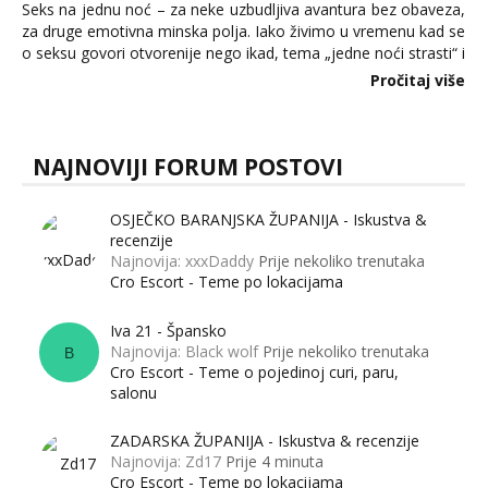
Seks na jednu noć – za neke uzbudljiva avantura bez obaveza,
za druge emotivna minska polja. Iako živimo u vremenu kad se
o seksu govori otvorenije nego ikad, tema „jedne noći strasti“ i
dalje izaziva burne rasprave. Što zapravo misle žene, a što
Pročitaj više
muškarci? Jesu...
NAJNOVIJI FORUM POSTOVI
OSJEČKO BARANJSKA ŽUPANIJA - Iskustva &
recenzije
Najnovija: xxxDaddy
Prije nekoliko trenutaka
Cro Escort - Teme po lokacijama
Iva 21 - Špansko
Najnovija: Black wolf
Prije nekoliko trenutaka
B
Cro Escort - Teme o pojedinoj curi, paru,
salonu
ZADARSKA ŽUPANIJA - Iskustva & recenzije
Najnovija: Zd17
Prije 4 minuta
Cro Escort - Teme po lokacijama