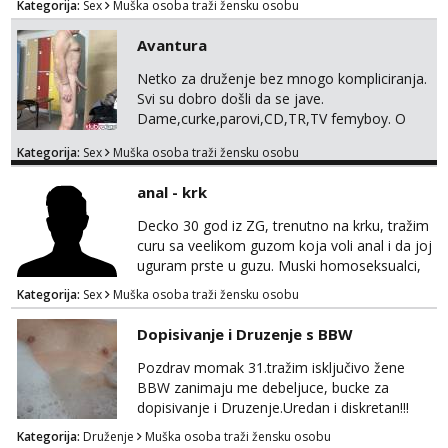
Kategorija:
Sex
Muška osoba traži žensku osobu
Avantura
Netko za druženje bez mnogo kompliciranja.
Svi su dobro došli da se jave.
Dame,curke,parovi,CD,TR,TV femyboy. O
svemu možemo porazgovarati. Prostor
Kategorija:
Sex
Muška osoba traži žensku osobu
nemam ali ako smo za druženje možemo
nešto iskombinirati(auto,najam na dva sata)
anal - krk
Decko 30 god iz ZG, trenutno na krku, tražim
curu sa veelikom guzom koja voli anal i da joj
uguram prste u guzu. Muski homoseksualci,
parovi i transiči odjebite, ne zanimate me. Bilo
Kategorija:
Sex
Muška osoba traži žensku osobu
kakva placanja opcenito (gotovina) ili
unaprijed (aircash, paysafecard, bonovi) ne
Dopisivanje i Druzenje s BBW
dolaze u obzir. Javit se prvo porukom na
whatsapp 0958048882.
Pozdrav momak 31.tražim isključivo žene
BBW zanimaju me debeljuce, bucke za
dopisivanje i Druzenje.Uredan i diskretan!!!
Kategorija:
Druženje
Muška osoba traži žensku osobu