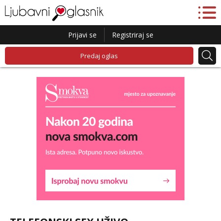
Prijavi se
Registriraj se
Predaj oglas
Snježana
Razgovaram :)
Tel:
064/677-677
- Kod: #119
tel:0,93€ - mob:1,12€ min