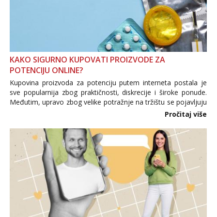
KAKO SIGURNO KUPOVATI PROIZVODE ZA
POTENCIJU ONLINE?
Kupovina proizvoda za potenciju putem interneta postala je
sve popularnija zbog praktičnosti, diskrecije i široke ponude.
Međutim, upravo zbog velike potražnje na tržištu se pojavljuju
i brojni krivotvoreni proizvodi, nepouzdane internetske
Pročitaj više
trgovine te proizvodi nepoznatog podrijetla. ...