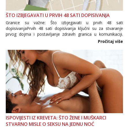
ŠTO IZBJEGAVATI U PRVIH 48 SATI DOPISIVANJA
Granice su važne: Što izbjegavati u prvih 48 sati
dopisivanjaPrvih 48 sati dopisivanja ključni su za stvaranje
prvog dojma i postavljanje zdravih granica u komunikaciji.
Važno je izbjeći prebrzo otkrivanje osobnih ili intimnih
Pročitaj više
informacija, jer nepoznata osoba još nije zaslužila to
povjerenje. Takođe...
ISPOVIJESTI IZ KREVETA: ŠTO ŽENE I MUŠKARCI
STVARNO MISLE O SEKSU NA JEDNU NOĆ