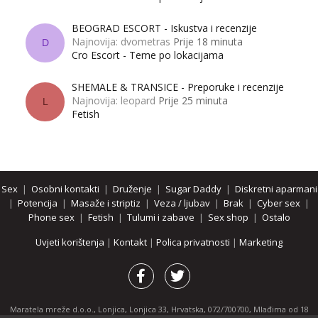
BEOGRAD ESCORT - Iskustva i recenzije
Najnovija: dvometras
Prije 18 minuta
D
Cro Escort - Teme po lokacijama
SHEMALE & TRANSICE - Preporuke i recenzije
Najnovija: leopard
Prije 25 minuta
L
Fetish
Sex
|
Osobni kontakti
|
Druženje
|
Sugar Daddy
|
Diskretni aparmani
|
Potencija
|
Masaže i striptiz
|
Veza / ljubav
|
Brak
|
Cyber sex
|
Phone sex
|
Fetish
|
Tulumi i zabave
|
Sex shop
|
Ostalo
Uvjeti korištenja
|
Kontakt
|
Polica privatnosti
|
Marketing
Maratela mreže d.o.o., Lonjica, Lonjica 33, Hrvatska, 072/700700, Mlađima od 18