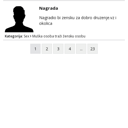
Nagrada
Nagradio bi zensku za dobro druzenje.vz i
okolica
Kategorija:
Sex
Muška osoba traži žensku osobu
1
2
3
4
...
23