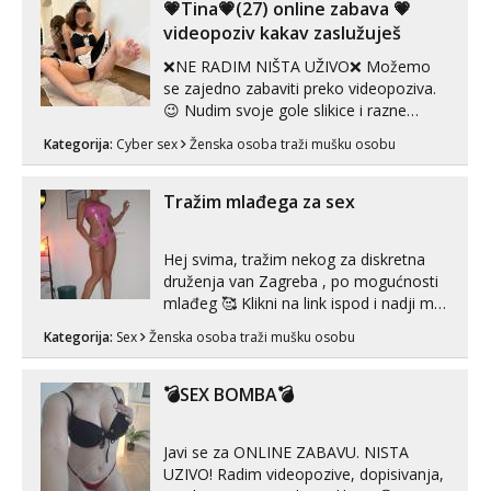
tijelu Iskljucivo neradim analni !!! I
💗Tina💗(27) online zabava 💗
neljubim se Wha...
videopoziv kakav zaslužuješ
❌NE RADIM NIŠTA UŽIVO❌ Možemo
se zajedno zabaviti preko videopoziva.
😉 Nudim svoje gole slikice i razne
videouradke. 🤩 Za online zabavu pošalji
Kategorija:
Cyber sex
Ženska osoba traži mušku osobu
poruku na Whatsapp, Telegram ili Viber.
😎 +385 91 912 3322 Za provjeru moje
autentičnosti možeš me vidjeti na
Tražim mlađega za sex
videopozivu. 😉 S vama sam vec 5 ...
Hej svima, tražim nekog za diskretna
druženja van Zagreba , po mogućnosti
mlađeg 🥰 Klikni na link ispod i nadji me
tamo, cekam te!
Kategorija:
Sex
Ženska osoba traži mušku osobu
💣SEX BOMBA💣
Javi se za ONLINE ZABAVU. NISTA
UZIVO! Radim videopozive, dopisivanja,