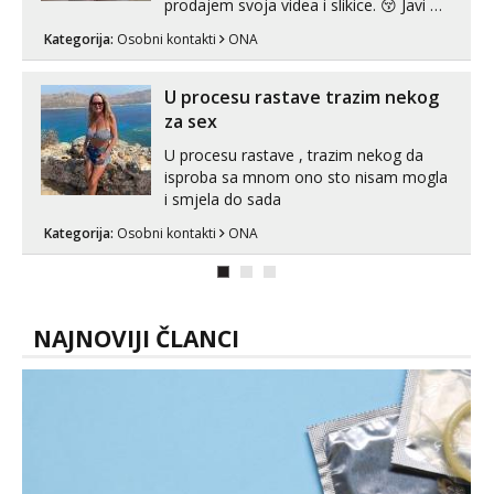
prodajem svoja videa i slikice. 😚 Javi mi
se porukom na Whatsupp, Viber ili
Kategorija:
Osobni kontakti
ONA
Telegram. +385 91 723 0045
U procesu rastave trazim nekog
za sex
U procesu rastave , trazim nekog da
isproba sa mnom ono sto nisam mogla
i smjela do sada
Kategorija:
Osobni kontakti
ONA
NAJNOVIJI ČLANCI