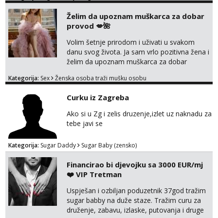
Želim da upoznam muškarca za dobar
provod 💋🌺
Volim šetnje prirodom i uživati u svakom
danu svog života. Ja sam vrlo pozitivna žena i
želim da upoznam muškarca za dobar
provod, naravno može i nešto više.💋🌺 Klikni
Kategorija:
Sex
Ženska osoba traži mušku osobu
na link ispod i nadji me tamo, cekam te!
Curku iz Zagreba
Ako si u Zg i zelis druzenje,izlet uz naknadu za
tebe javi se
Kategorija:
Sugar Daddy
Sugar Baby (zensko)
Financirao bi djevojku sa 3000 EUR/mj
❤️ VIP Tretman
Uspješan i ozbiljan poduzetnik 37god tražim
sugar babby na duže staze. Tražim curu za
druženje, zabavu, izlaske, putovanja i druge