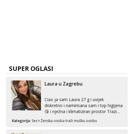
SUPER OGLASI
Laura u Zagrebu
Ciao ja sam Laura 27 g i uvijek
diskretno i namirisana sam i top higijena
😘 i nježna i klimatiziran prostor Trazim
sex za nagradu Radim klasican sex
Kategorija:
Sex
Ženska osoba traži mušku osobu
Pusenje i gutanje sperme Erotsko rublje
imam uvijek Lizati me mozes i ljubiti po