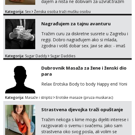
dajem a nista ne dobivam za uzvrat.trazim
muskarca koji ce zadovoljiti moje potrebe,ne
Kategorija:
Sex
Ženska osoba traži mušku osobu
trazim puno samo malo njeznosti i
razumjevanja. volim njezan seks i njezne
Nagrađujem za tajnu avanturu
poljupce po tijelu koji me jako
pale,obozavam kad muskarac preuzme
Tražim curu za diskretne susrete u Zagrebu i
kontrolu . javi se :) Klikni na link ispod i nadji
regiji. Dobro nagrađujem ako si mlada,
me tamo, cekam te!
zgodna i voliš dobar sex. Javi se ako: - imaš
do 25 godina - imaš do 65 kg - imaš dugu
Kategorija:
Sugar Daddy
Sugar Daddies
kosu - se dobro ljubiš - si fleksibilna s
vremenom (jer ga nemam previše) i
Dubrovnik Masaža za žene i ženski dio
dostupna radnim danom (vikendi i noći su za
para
obitelj) - vodiš brigu o zdravlju i koristiš
zaštitu Ne javljajte se: - debele - frajeri i
Relax Erotska Body to body Happy end Yoni
paro...
Kategorija:
Masaže i striptiz
Erotske masaze (pruza muskarac)
Strastvena djevojka traži opuštanje
Tražim nekoga s kime mogu dijeliti interese i
razgovarati o svemu i svačemu. Jako sam
strastvena oko svog posla, ali volim se