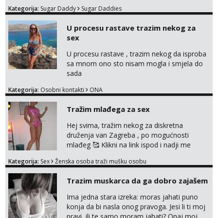
lijepe stvari na obostranu korist. Ako si
Kategorija:
Sugar Daddy
Sugar Daddies
otvorena, komunikativna, zgodna i atraktivna
javi se na moj email:
U procesu rastave trazim nekog za
markodalic37@gmail.com
sex
U procesu rastave , trazim nekog da isproba
sa mnom ono sto nisam mogla i smjela do
sada
Kategorija:
Osobni kontakti
ONA
Tražim mlađega za sex
Hej svima, tražim nekog za diskretna
druženja van Zagreba , po mogućnosti
mlađeg 🥰 Klikni na link ispod i nadji me
tamo, cekam te!
Kategorija:
Sex
Ženska osoba traži mušku osobu
Trazim muskarca da ga dobro zajašem
Ima jedna stara izreka: moras jahati puno
konja da bi nasla onog pravoga. Jesi li ti moj
pravi, ili te samo moram jahati? Onaj moj