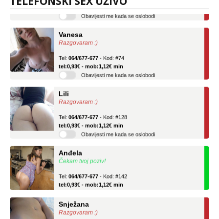
TELEFONSKI SEX UŽIVO
Obavijesti me kada se oslobodi
Vanesa
Razgovaram :)
Tel:
064/677-677
- Kod: #74
tel:0,93€ - mob:1,12€ min
Obavijesti me kada se oslobodi
Lili
Razgovaram :)
Tel:
064/677-677
- Kod: #128
tel:0,93€ - mob:1,12€ min
Obavijesti me kada se oslobodi
Anđela
Čekam tvoj poziv!
Tel:
064/677-677
- Kod: #142
tel:0,93€ - mob:1,12€ min
Snježana
Razgovaram :)