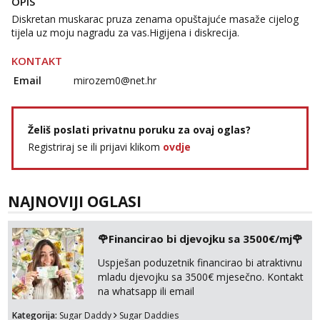
OPIS
Diskretan muskarac pruza zenama opuštajuće masaže cijelog
tijela uz moju nagradu za vas.Higijena i diskrecija.
KONTAKT
Email
mirozem0@net.hr
Želiš poslati privatnu poruku za ovaj oglas?
Registriraj se ili prijavi klikom
ovdje
NAJNOVIJI OGLASI
🌹Financirao bi djevojku sa 3500€/mj🌹
Uspješan poduzetnik financirao bi atraktivnu
mladu djevojku sa 3500€ mjesečno. Kontakt
na whatsapp ili email
Kategorija:
Sugar Daddy
Sugar Daddies