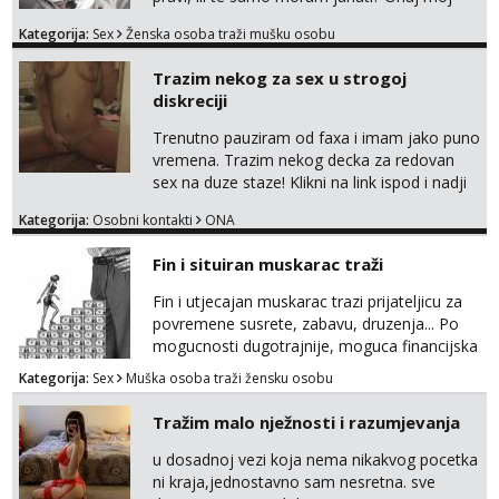
bivsi je bio samo konj hahahahah Klikni niže
Kategorija:
Sex
Ženska osoba traži mušku osobu
na sexdater link i javi mi se tamo....
Trazim nekog za sex u strogoj
diskreciji
Trenutno pauziram od faxa i imam jako puno
vremena. Trazim nekog decka za redovan
sex na duze staze! Klikni na link ispod i nadji
me tamo, cekam te!
Kategorija:
Osobni kontakti
ONA
Fin i situiran muskarac traži
Fin i utjecajan muskarac trazi prijateljicu za
povremene susrete, zabavu, druzenja... Po
mogucnosti dugotrajnije, moguca financijska
potpora!
Kategorija:
Sex
Muška osoba traži žensku osobu
Tražim malo nježnosti i razumjevanja
u dosadnoj vezi koja nema nikakvog pocetka
ni kraja,jednostavno sam nesretna. sve