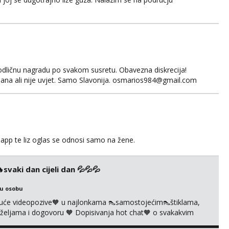
odličnu nagradu po svakom susretu. Obavezna diskrecija!
ana ali nije uvjet. Samo Slavonija. osmarios984@gmail.com
app te liz oglas se odnosi samo na žene.
vaki dan cijeli dan 💦💦💦
ku osobu
uće videopozive🧡 u najlonkama 👠samostojećim👠štiklama,
po željama i dogovoru 🧡 Dopisivanja hot chat🧡 o svakakvim
 solo squirt, razne anal igračke, vibratori, s PARTNEROM, S