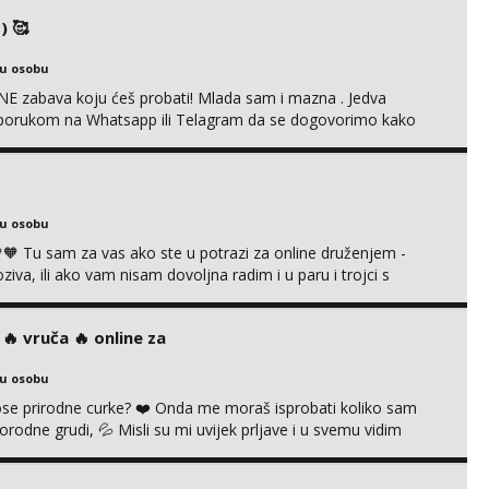
 🔞 ❣️Radim već jako dugo, imam iskustva i više načina pla...
) 🥰
ku osobu
E zabava koju ćeš probati! Mlada sam i mazna . Jedva
se porukom na Whatsapp ili Telagram da se dogovorimo kako
i s kolegicom, imam foto i video materijal u kojem se sama
 itd. Radim dopisivanje o seksi temama koje nas uzbuđuju 🤭
ku osobu
 Tu sam za vas ako ste u potrazi za online druženjem -
a, ili ako vam nisam dovoljna radim i u paru i trojci s
ruća tipkanja uz slike i hot line pozive. Za vas sam pripremila
kao i razna videa 😈 Volim kinky stvari i dominaciju 🤫 ...
‍🔥 vruča‎ ️‍🔥 online za
ku osobu
 prirodne curke? ❤️ Onda me moraš isprobati koliko sam
orodne grudi, 💦 Misli su mi uvijek prljave i u svemu vidim
možeš pranaći nešto po svojoj mjeri. Sexi videa s
dovodim do ludila. 🍑 Naravno ako ti moja ponuda nije