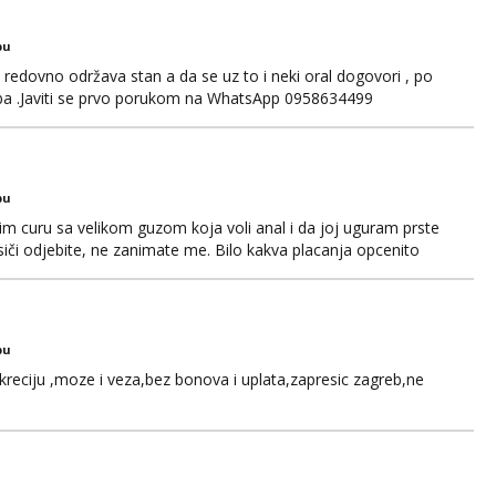
bu
edovno održava stan a da se uz to i neki oral dogovori , po
ba .Javiti se prvo porukom na WhatsApp 0958634499
bu
im curu sa velikom guzom koja voli anal i da joj uguram prste
siči odjebite, ne zanimate me. Bilo kakva placanja opcenito
ard, bonovi) ne dolaze u obzir. Javit se prvo porukom na
bu
kreciju ,moze i veza,bez bonova i uplata,zapresic zagreb,ne