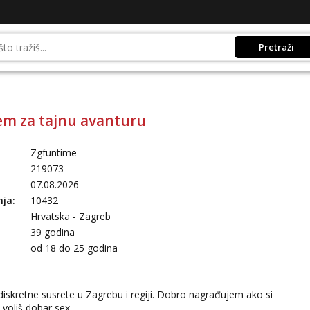
Pretraži
m za tajnu avanturu
Zgfuntime
219073
07.08.2026
nja:
10432
Hrvatska - Zagreb
39 godina
:
od 18 do 25 godina
diskretne susrete u Zagrebu i regiji. Dobro nagrađujem ako si
 voliš dobar sex.