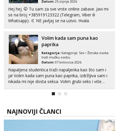
Datum:
25.srpnja 2026.
Hej hej. 🤭 Tu sam za sve vrste online zabave. Javi mi
Alisa
se na broj +385919123322 (Telegram, Viber ili
Razgovaram :)
Whatsapp). 🤙 NE javljaj se na uzivo. Hvala.
Tel:
064/677-677
- Kod: #106
tel:0,93€ - mob:1,12€ min
Obavijesti me kada se oslobodi
Volim kada sam puna kao
paprika
Žana
Razgovaram :)
Kategorija:
Kategorija:
Sex
Ženska osoba
traži mušku osobu
Tel:
064/677-677
- Kod: #135
Datum:
07.kolovoza 2026.
tel:0,93€ - mob:1,12€ min
Napaljena studentica traži napaljenka kao što sam i
Obavijesti me kada se oslobodi
ja! Volim kada sam puna kao paprika, izdržljiva sam i
Zara
nikada mi nije dosta seksa. Volim grubi seks i više
Čekam tvoj poziv!
puta dnevno bilo kad i bilo gdje zato se javi što prije
da me isprobaš Klikni na link ispod i nadji me tamo,
Tel:
064/677-677
- Kod: #123
cekam te!
tel:0,93€ - mob:1,12€ min
NAJNOVIJI ČLANCI
Anđela
Čekam tvoj poziv!
Tel:
064/677-677
- Kod: #142
tel:0,93€ - mob:1,12€ min