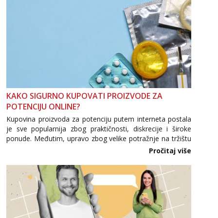
KAKO SIGURNO KUPOVATI PROIZVODE ZA
POTENCIJU ONLINE?
Kupovina proizvoda za potenciju putem interneta postala
je sve popularnija zbog praktičnosti, diskrecije i široke
ponude. Međutim, upravo zbog velike potražnje na tržištu
se pojavljuju i brojni krivotvoreni proizvodi, nepouzdane
Pročitaj više
internetske trgovine te proizvodi nepoznatog podrijetla. ...