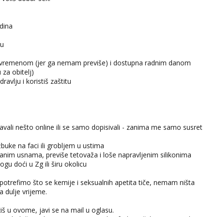
dina
su
š
a s vremenom (jer ga nemam previše) i dostupna radnim danom
u za obitelj)
dravlju i koristiš zaštitu
odavali nešto online ili se samo dopisivali - zanima me samo susret
 žbuke na faci ili grobljem u ustima
nim usnama, previše tetovaža i loše napravljenim silikonima
gu doći u Zg ili širu okolicu
 potrefimo što se kemije i seksualnih apetita tiče, nemam ništa
a dulje vrijeme.
iš u ovome, javi se na mail u oglasu.