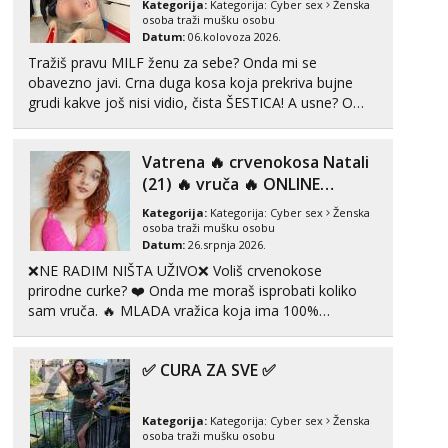
Kategorija:
Kategorija:
Cyber sex
Ženska
Razgovaram :)
osoba traži mušku osobu
Datum:
06.kolovoza 2026.
Tel:
064/677-677
- Kod: #136
Tražiš pravu MILF ženu za sebe? Onda mi se
tel:0,93€ - mob:1,12€ min
obavezno javi. Crna duga kosa koja prekriva bujne
Obavijesti me kada se oslobodi
grudi kakve još nisi vidio, čista ŠESTICA! A usne? O
Liliana
usnama bolje da ni ne pričam. Prave pune usne koje
Razgovaram :)
će ti se urezati u pamćenje, jer vjeruj mi, takve još
Vatrena ‎️‍🔥 crvenokosa Natali
nisi vidio. Uvijek sam spremna za ONLOINE zabavu...
Tel:
064/677-677
- Kod: #69
(21) ‎️‍🔥 vruča‎ ️‍🔥 ONLINE
tel:0,93€ - mob:1,12€ min
Obavijesti me kada se oslobodi
ZABAVA
Kategorija:
Kategorija:
Cyber sex
Ženska
osoba traži mušku osobu
Marta
Datum:
26.srpnja 2026.
Razgovaram :)
❌NE RADIM NIŠTA UŽIVO❌ Voliš crvenokose
Tel:
064/677-677
- Kod: #53
prirodne curke? ❤️ Onda me moraš isprobati koliko
tel:0,93€ - mob:1,12€ min
sam vruča.‎ ️‍🔥 MLADA vražica koja ima 100%
Obavijesti me kada se oslobodi
prorodne grudi, 💦 Misli su mi uvijek prljave i u svemu
vidim samo užitak. 💦 U mojoj raznolikoj ponudi
Maja
✅ CURA ZA SVE ✅
možeš pranaći nešto po svojoj mjeri. Sexi videa s
Razgovaram :)
kolegica...
Tel:
064/677-677
- Kod: #04
Kategorija:
Kategorija:
Cyber sex
Ženska
tel:0,93€ - mob:1,12€ min
osoba traži mušku osobu
Obavijesti me kada se oslobodi