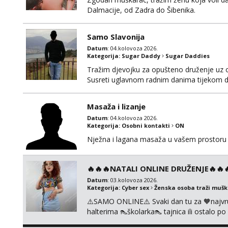
Dalmacije, od Zadra do Šibenika.
Samo Slavonija
Datum
: 04.kolovoza 2026.
Kategorija:
Sugar Daddy
Sugar Daddies
Tražim djevojku za opušteno druženje uz 
Susreti uglavnom radnim danima tijekom d
Masaža i lizanje
Datum
: 04.kolovoza 2026.
Kategorija:
Osobni kontakti
ON
Nježna i lagana masaža u vašem prostoru 
🔥🔥🔥NATALI ONLINE DRUŽENJE🔥🔥🔥s
Datum
: 03.kolovoza 2026.
Kategorija:
Cyber sex
Ženska osoba traži muš
⚠️SAMO ONLINE⚠️ Svaki dan tu za 🧡najvr
halterima 👠školarka👠 tajnica ili ostalo 
fetišima, ulogama i seksi temama 🧡 Videa