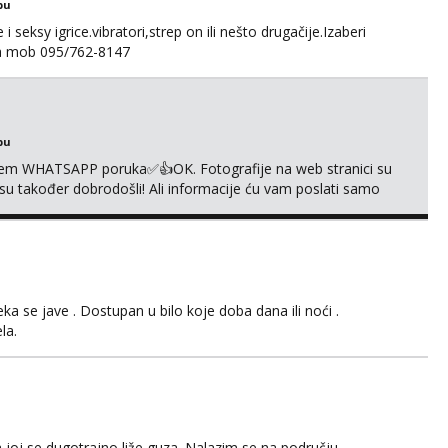
bu
 seksy igrice.vibratori,strep on ili nešto drugačije.Izaberi
na mob 095/762-8147
bu
em WHATSAPP poruka✅️👍OK. Fotografije na web stranici su
 su također dobrodošli! Ali informacije ću vam poslati samo
sta kupaonica i ručnici za vas prije ili poslije masaže,
,❌️ NE SEXCAM, ❌️NE SEXCHATTING🚫...
 se jave . Dostupan u bilo koje doba dana ili noći .
la.
 joj se dugotrajno liže guza. Nalazim se na području