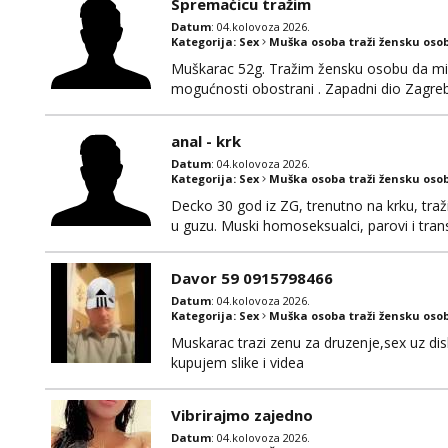
Spremaćicu tražim
Datum
: 04.kolovoza 2026.
Kategorija:
Sex
Muška osoba traži žensku oso
Muškarac 52g. Tražim žensku osobu da mi r
mogućnosti obostrani . Zapadni dio Zagre
anal - krk
Datum
: 04.kolovoza 2026.
Kategorija:
Sex
Muška osoba traži žensku oso
Decko 30 god iz ZG, trenutno na krku, traž
u guzu. Muski homoseksualci, parovi i tran
(gotovina) ili unaprijed (aircash, paysafec
whatsapp 0958048882.
Davor 59 0915798466
Datum
: 04.kolovoza 2026.
Kategorija:
Sex
Muška osoba traži žensku oso
Muskarac trazi zenu za druzenje,sex uz dis
kupujem slike i videa
Vibrirajmo zajedno
Datum
: 04.kolovoza 2026.