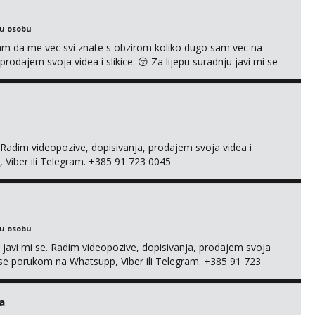
ku osobu
jam da me vec svi znate s obzirom koliko dugo sam vec na
rodajem svoja videa i slikice. 😚 Za lijepu suradnju javi mi se
 +385 91 723 0045
adim videopozive, dopisivanja, prodajem svoja videa i
, Viber ili Telegram. +385 91 723 0045
ku osobu
, javi mi se. Radim videopozive, dopisivanja, prodajem svoja
 mi se porukom na Whatsupp, Viber ili Telegram. +385 91 723
a