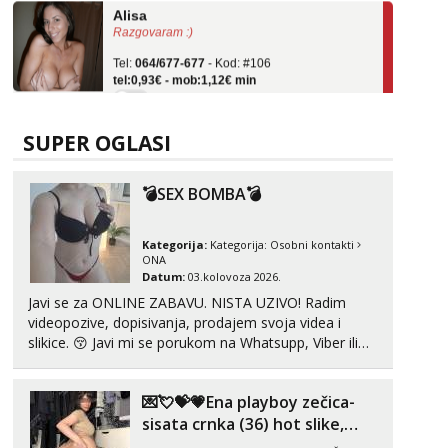
Razgovaram :)
Tel:
064/677-677
- Kod: #106
tel:0,93€ - mob:1,12€ min
Obavijesti me kada se oslobodi
Žana
Razgovaram :)
SUPER OGLASI
Tel:
064/677-677
- Kod: #135
tel:0,93€ - mob:1,12€ min
💣SEX BOMBA💣
Obavijesti me kada se oslobodi
Zara
Kategorija:
Kategorija:
Osobni kontakti
Čekam tvoj poziv!
ONA
Datum:
03.kolovoza 2026.
Tel:
064/677-677
- Kod: #123
tel:0,93€ - mob:1,12€ min
Javi se za ONLINE ZABAVU. NISTA UZIVO! Radim
videopozive, dopisivanja, prodajem svoja videa i
Anđela
slikice. 😚 Javi mi se porukom na Whatsupp, Viber ili
Čekam tvoj poziv!
Telegram. +385 91 723 0045
Tel:
064/677-677
- Kod: #142
💌💘💝💗Ena playboy zečica-
tel:0,93€ - mob:1,12€ min
sisata crnka (36) hot slike,
videa i c2c💗
Lucija