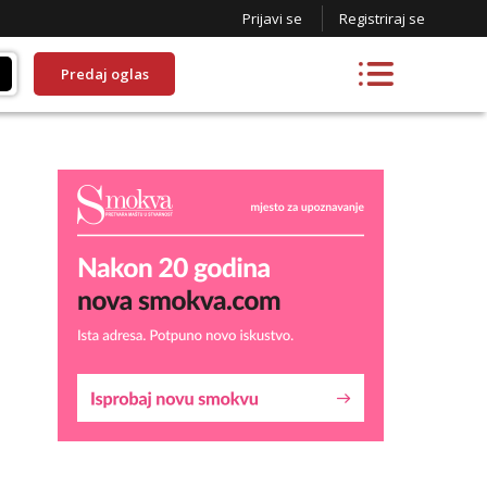
Prijavi se
Registriraj se
Predaj oglas
Lucija
Razgovaram :)