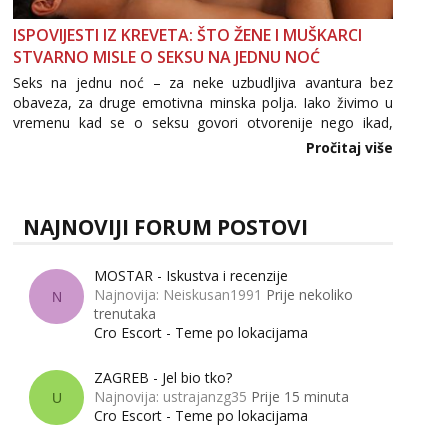
ISPOVIJESTI IZ KREVETA: ŠTO ŽENE I MUŠKARCI
STVARNO MISLE O SEKSU NA JEDNU NOĆ
Seks na jednu noć – za neke uzbudljiva avantura bez
obaveza, za druge emotivna minska polja. Iako živimo u
vremenu kad se o seksu govori otvorenije nego ikad,
tema „jedne noći strasti“ i dalje izaziva burne rasprave. Što
Pročitaj više
zapravo misle žene, a što muškarci? Jesu...
NAJNOVIJI FORUM POSTOVI
MOSTAR - Iskustva i recenzije
Najnovija: Neiskusan1991
Prije nekoliko
N
trenutaka
Cro Escort - Teme po lokacijama
ZAGREB - Jel bio tko?
Najnovija: ustrajanzg35
Prije 15 minuta
U
Cro Escort - Teme po lokacijama