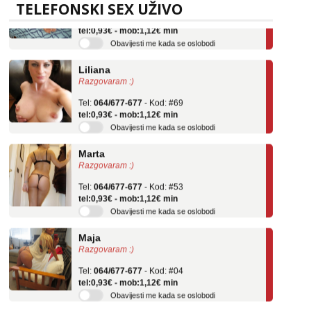
Tel:
064/677-677
- Kod: #136
TELEFONSKI SEX UŽIVO
tel:0,93€ - mob:1,12€ min
Obavijesti me kada se oslobodi
Liliana
Razgovaram :)
Tel:
064/677-677
- Kod: #69
tel:0,93€ - mob:1,12€ min
Obavijesti me kada se oslobodi
Marta
Razgovaram :)
Tel:
064/677-677
- Kod: #53
tel:0,93€ - mob:1,12€ min
Obavijesti me kada se oslobodi
Maja
Razgovaram :)
Tel:
064/677-677
- Kod: #04
tel:0,93€ - mob:1,12€ min
Obavijesti me kada se oslobodi
Alisa