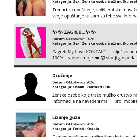
Kategorija:
Sex
Ženska osoba traži mušku oso
Trenuci za opuštanje, voliš erotske masaže i
svoje opuštanje tu sam za tebe.sve info 
💦 💦 ZAGREB...💦 💦
Datum
: 04.kolovoza 2026.
Kategorija:
Sex
Ženska osoba traži mušku oso
Zagreb My Love KONTAKT - Isključivo put
100% stvarne i moje. ❤️ 🥰 stariji gospoda
putem WhatsAppa. ❗️❗️❗️ Samo u mom stanu; či
nalazim se u centru grada. 🚫 NE POZIVI 
Druženje
Datum
: 04.kolovoza 2026.
Kategorija:
Osobni kontakti
ON
Ženske osobe koje traže muško društvo neka
Informacije na navedeni mail ili broj mobite
Lizanje guze
Datum
: 04.kolovoza 2026.
Kategorija:
Fetish
Ostalo
Zgodan muškarac, tražim ženu koja voli da