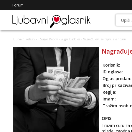
Forum
Ljubavni oglasnik
›
Sugar Daddy
›
Sugar Daddies
› Nagrađujem za tajnu avanturu
Nagrađuje
Korisnik:
ID oglasa:
Oglas predan:
Broj prikaziva
Regija:
Imam:
Tražim osobu
OPIS
Tražim curu za 
mlada, zgodna i