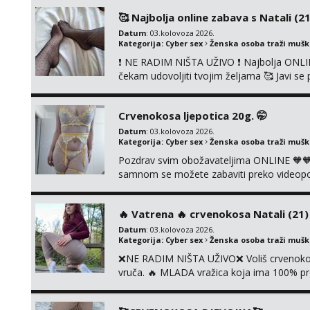
KOLEGICAMA lizanje, striptiz, footfetiši itd
🥰 Najbolja online zabava s Natali (21
Datum
: 03.kolovoza 2026.
Kategorija:
Cyber sex
Ženska osoba traži muš
❗ NE RADIM NIŠTA UŽIVO ❗ Najbolja ONLIN
čekam udovoljiti tvojim željama 🥰 Javi 
ćemo se zabaviti. Radim videopozive solo 
diram, s kolegicama, s dečkom, igračkama
Crvenokosa ljepotica 20g. 🤭
Čekam...
Datum
: 03.kolovoza 2026.
Kategorija:
Cyber sex
Ženska osoba traži muš
Pozdrav svim obožavateljima ONLINE 🧡🧡
samnom se možete zabaviti preko videopoziv
kolegicama, svaka je drugačija 😉 Radim i v
i slike s licem u raznim kombinacijama isto 
‎️‍🔥 Vatrena ‎️‍🔥 crvenokosa Natali (21) ‎️
Datum
: 03.kolovoza 2026.
Kategorija:
Cyber sex
Ženska osoba traži muš
❌NE RADIM NIŠTA UŽIVO❌ Voliš crvenokose
vruča.‎ ️‍🔥 MLADA vražica koja ima 100% pr
samo užitak. 💦 U mojoj raznolikoj ponudi 
kolegicama, dečkom ili pak ja sama di se 