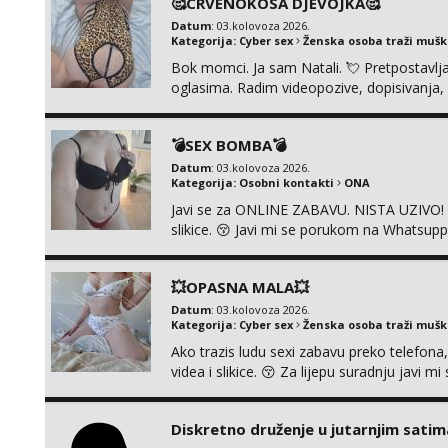
🥰CRVENOKOSA DJEVOJKA🥰
dovoljna uvije...
Datum
: 03.kolovoza 2026.
Kategorija:
Cyber sex
Ženska osoba traži muš
Bok momci. Ja sam Natali. 💘 Pretpostavl
oglasima. Radim videopozive, dopisivanja, p
porukom na Whatsupp, Viber ili Telegram.
💣SEX BOMBA💣
Datum
: 03.kolovoza 2026.
Kategorija:
Osobni kontakti
ONA
Javi se za ONLINE ZABAVU. NISTA UZIVO! R
slikice. 😚 Javi mi se porukom na Whatsupp
💥OPASNA MALA💥
Datum
: 03.kolovoza 2026.
Kategorija:
Cyber sex
Ženska osoba traži muš
Ako trazis ludu sexi zabavu preko telefona
videa i slikice. 😚 Za lijepu suradnju javi
0045
Diskretno druženje u jutarnjim satim