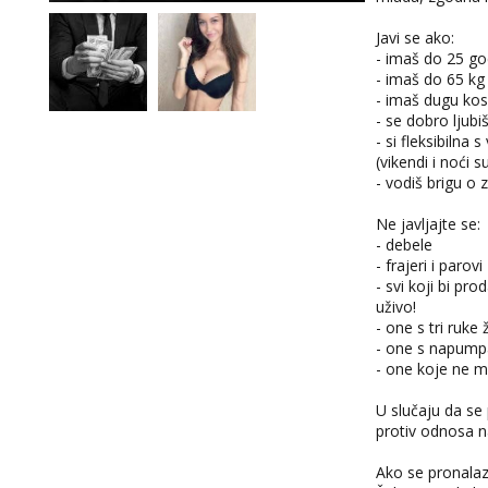
Javi se ako:
- imaš do 25 go
- imaš do 65 kg
- imaš dugu ko
- se dobro ljubi
- si fleksibiln
(vikendi i noći s
- vodiš brigu o z
Ne javljajte se:
- debele
- frajeri i parovi
- svi koji bi pr
uživo!
- one s tri ruke
- one s napumpa
- one koje ne mo
U slučaju da se
protiv odnosa n
Ako se pronalaz