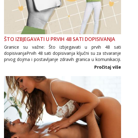
ŠTO IZBJEGAVATI U PRVIH 48 SATI DOPISIVANJA
Granice su važne: Što izbjegavati u prvih 48 sati
dopisivanjaPrvih 48 sati dopisivanja ključni su za stvaranje
prvog dojma i postavljanje zdravih granica u komunikaciji.
Važno je izbjeći prebrzo otkrivanje osobnih ili intimnih
Pročitaj više
informacija, jer nepoznata osoba još nije zaslužila to
povjerenje. Takođe...