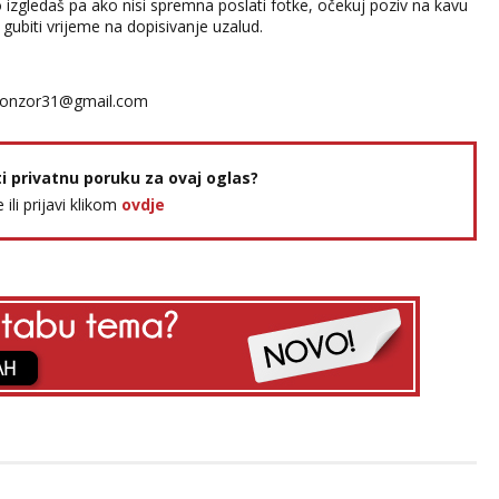
o izgledaš pa ako nisi spremna poslati fotke, očekuj poziv na kavu
gubiti vrijeme na dopisivanje uzalud.
onzor31@gmail.com
ti privatnu poruku za ovaj oglas?
e ili prijavi klikom
ovdje