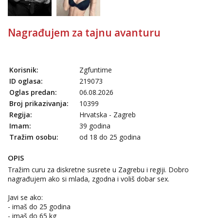
Nagrađujem za tajnu avanturu
Korisnik:
Zgfuntime
ID oglasa:
219073
Oglas predan:
06.08.2026
Broj prikazivanja:
10399
Regija:
Hrvatska - Zagreb
Imam:
39 godina
Tražim osobu:
od 18 do 25 godina
OPIS
Tražim curu za diskretne susrete u Zagrebu i regiji. Dobro
nagrađujem ako si mlada, zgodna i voliš dobar sex.
Javi se ako:
- imaš do 25 godina
- imaš do 65 kg