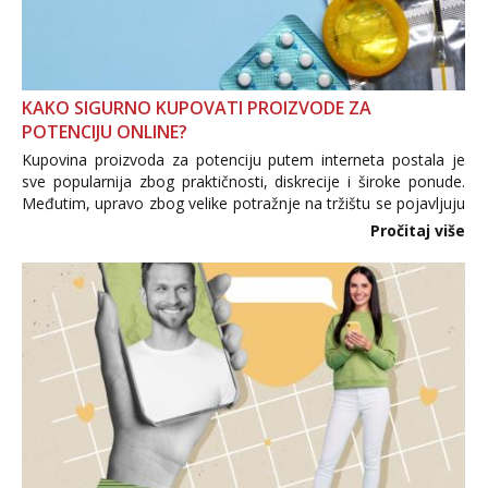
KAKO SIGURNO KUPOVATI PROIZVODE ZA
POTENCIJU ONLINE?
Kupovina proizvoda za potenciju putem interneta postala je
sve popularnija zbog praktičnosti, diskrecije i široke ponude.
Međutim, upravo zbog velike potražnje na tržištu se pojavljuju
i brojni krivotvoreni proizvodi, nepouzdane internetske
Pročitaj više
trgovine te proizvodi nepoznatog podrijetla. ...