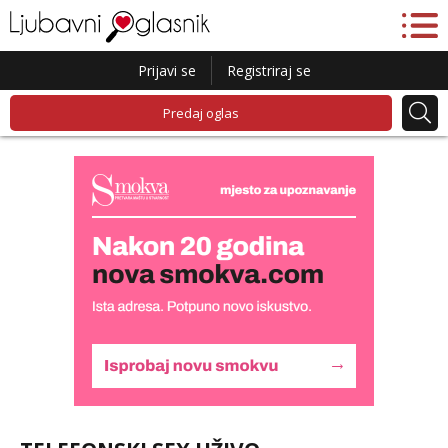
Prijavi se
Registriraj se
Predaj oglas
Alisa
Čekam tvoj poziv!
Tel:
064/677-677
- Kod: #106
tel:0,93€ - mob:1,12€ min