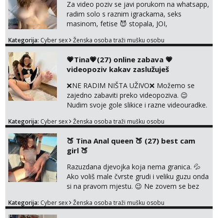
UŽIVO🤬 🤬 NE RADIM UŽIVO🤬 🤬 NE
Za video poziv se javi porukom na whatsapp,
RADIM UŽIVO🤬 🤬 NE RADIM UŽIVO🤬 🤬
radim solo s raznim igrackama, seks
NE RADIM UŽIVO🤬...
masinom, fetise 😈 stopala, JOI,
dominacija..ili kako god voliš 😉 Slike s licem
Kategorija:
Cyber sex
Ženska osoba traži mušku osobu
u svim kombinacijama❗videa raznih na
biranje❗cam2cam koji još nisi doživio❗vruće
💗Tina💗(27) online zabava 💗
tipkanje❗radim materijal po želji 😈 Radim
videopoziv kakav zaslužuješ
PROVJERU AUTENTIČNOSTI video pozivom
NIŠTA UŽIVO ME NE ZANIMA Čekam te 😘
❌NE RADIM NIŠTA UŽIVO❌ Možemo se
091 912 3322...
zajedno zabaviti preko videopoziva. 😉
Nudim svoje gole slikice i razne videouradke.
🤩 Za online zabavu pošalji poruku na
Kategorija:
Cyber sex
Ženska osoba traži mušku osobu
Whatsapp, Telegram ili Viber. 😎 +385 91 912
3322 Za provjeru moje autentičnosti možeš
🍑 Tina Anal queen 🍑 (27) best cam
me vidjeti na videopozivu. 😉 S vama sam
girl 🍑
vec 5 godina. Vaša Tina. 💗 ❌NE RADIM
NIŠTA UŽIVO❌ ❌NE RADIM NIŠTA UŽIVO❌
Razuzdana djevojka koja nema granica. 💦
❌NE RADIM NIŠTA UŽIVO❌ ❌NE ...
Ako voliš male čvrste grudi i veliku guzu onda
si na pravom mjestu. 😉 Ne zovem se bez
razloga ANAL KRALJICA. 🍑 Volim perverzije,
Kategorija:
Cyber sex
Ženska osoba traži mušku osobu
grubu igru, dominaciju i puno prljavih igrica.
Ne štedim na igračkama i sexi rublju. 😉