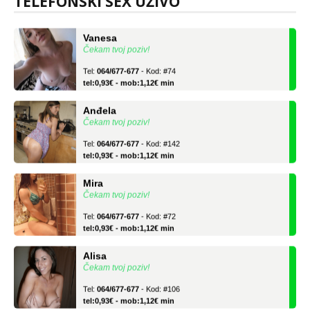
TELEFONSKI SEX UŽIVO
Vanesa
Čekam tvoj poziv!
Tel:
064/677-677
- Kod: #74
tel:0,93€ - mob:1,12€ min
Anđela
Čekam tvoj poziv!
Tel:
064/677-677
- Kod: #142
tel:0,93€ - mob:1,12€ min
Mira
Čekam tvoj poziv!
Tel:
064/677-677
- Kod: #72
tel:0,93€ - mob:1,12€ min
Alisa
Čekam tvoj poziv!
Tel:
064/677-677
- Kod: #106
tel:0,93€ - mob:1,12€ min