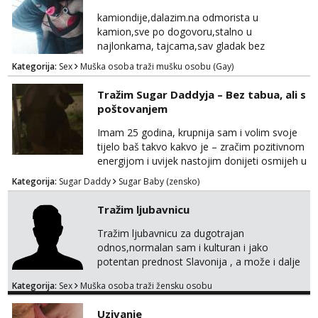
WhatsApp Viber ili mail merkej86@gmail.com
kamiondije,dalazim.na odmorista u
kamion,sve po dogovoru,stalno u
najlonkama, tajcama,sav gladak bez
dlaka,spermu obozavam,sve po dog
Kategorija:
Sex
Muška osoba traži mušku osobu (Gay)
Tražim Sugar Daddyja – Bez tabua, ali s
poštovanjem
Imam 25 godina, krupnija sam i volim svoje
tijelo baš takvo kakvo je – zračim pozitivnom
energijom i uvijek nastojim donijeti osmijeh u
nečiji dan. Tražim zrelu, galantnu osobu za
Kategorija:
Sugar Daddy
Sugar Baby (zensko)
ugodno, opušteno i uzajamno korisno
druženje – bez lažnih obećanja i s puno
Tražim ljubavnicu
iskrenosti. Nisam prostitutka, niti želim biti –
ne zanima me “posao”, već odnos temeljen
Tražim ljubavnicu za dugotrajan
na međusobnom poštovanju, povjerenju i
odnos,normalan sam i kulturan i jako
pažnji. Voli...
potentan prednost Slavonija , a može i dalje
mobilan sam,molim da mi se jave samo
Kategorija:
Sex
Muška osoba traži žensku osobu
ozbiljne žene koje su se našle u mom oglasu.
Uzivanje