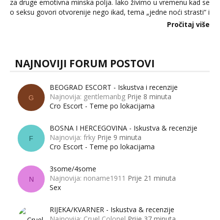
za druge emotivna minska polja. Iako živimo u vremenu kad se
o seksu govori otvorenije nego ikad, tema „jedne noći strasti“ i
dalje izaziva burne rasprave. Što zapravo misle žene, a što
Pročitaj više
muškarci? Jesu...
NAJNOVIJI FORUM POSTOVI
BEOGRAD ESCORT - Iskustva i recenzije
Najnovija: gentlemanbg
Prije 8 minuta
G
Cro Escort - Teme po lokacijama
BOSNA I HERCEGOVINA - Iskustva & recenzije
Najnovija: frky
Prije 9 minuta
F
Cro Escort - Teme po lokacijama
3some/4some
Najnovija: noname1911
Prije 21 minuta
N
Sex
RIJEKA/KVARNER - Iskustva & recenzije
Najnovija: Cruel Colonel
Prije 37 minuta