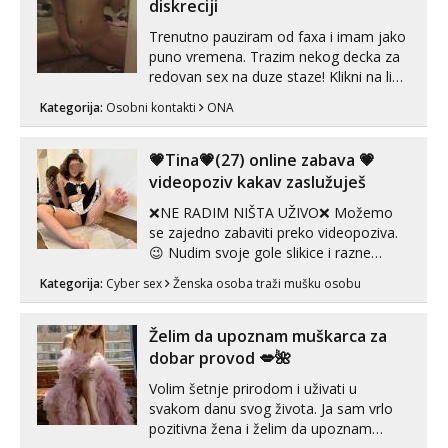
samostojeće itd. Nudim svakakva videa
diskreciji
seksa, puš...
Trenutno pauziram od faxa i imam jako
puno vremena. Trazim nekog decka za
redovan sex na duze staze! Klikni na link
ispod i nadji me tamo, cekam te!
Kategorija:
Osobni kontakti
ONA
💗Tina💗(27) online zabava 💗
videopoziv kakav zaslužuješ
❌NE RADIM NIŠTA UŽIVO❌ Možemo
se zajedno zabaviti preko videopoziva.
😉 Nudim svoje gole slikice i razne
videouradke. 🤩 Za online zabavu pošalji
Kategorija:
Cyber sex
Ženska osoba traži mušku osobu
poruku na Whatsapp, Telegram ili Viber.
😎 +385 91 912 3322 Za provjeru moje
autentičnosti možeš me vidjeti na
Želim da upoznam muškarca za
videopozivu. 😉 S vama sam vec 5 ...
dobar provod 💋🌺
Volim šetnje prirodom i uživati u
svakom danu svog života. Ja sam vrlo
pozitivna žena i želim da upoznam