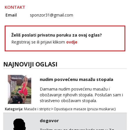
KONTAKT
Email
sponzor31@gmail.com
Želiš poslati privatnu poruku za ovaj oglas?
Registriraj se ili prijavi klikom
ovdje
NAJNOVIJI OGLASI
nudim posvećenu masažu stopala
Damama nudim posvećenu masažu i
obožavanje njihovih stopala. Poslušan sam i
strastveno obožavam stopala.
Kategorija:
Masaže i striptiz
Opustajuce masaze (pruza muskarac)
dogovor