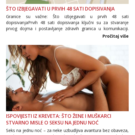
ŠTO IZBJEGAVATI U PRVIH 48 SATI DOPISIVANJA
Granice su važne: Što izbjegavati u prvih 48 sati
dopisivanjaPrvih 48 sati dopisivanja ključni su za stvaranje
prvog dojma i postavljanje zdravih granica u komunikaciji.
Važno je izbjeći prebrzo otkrivanje osobnih ili intimnih
Pročitaj više
informacija, jer nepoznata osoba još nije zaslužila to
povjerenje. Takođe...
ISPOVIJESTI IZ KREVETA: ŠTO ŽENE I MUŠKARCI
STVARNO MISLE O SEKSU NA JEDNU NOĆ
Seks na jednu noć – za neke uzbudljiva avantura bez obaveza,