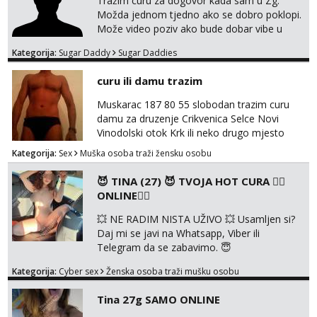
Tražim curu za dogovor kada sam u Zg.
Možda jednom tjedno ako se dobro poklopi.
Može video poziv ako bude dobar vibe u
porukama jer me zanimaju samo konkretne
Kategorija:
Sugar Daddy
Sugar Daddies
ponude. Moje preference su duga kosa, do
50ak kg, 165-175cm, oko 25g i da nisi pušač.
curu ili damu trazim
Eventualne iznimke mogu biti zbog dobre
osobnosti i iskrene komunikacije. Tg:
Muskarac 187 80 55 slobodan trazim curu
@m49229
damu za druzenje Crikvenica Selce Novi
Vinodolski otok Krk ili neko drugo mjesto
Kategorija:
Sex
Muška osoba traži žensku osobu
😈 TINA (27) 😈 TVOJA HOT CURA ❤️‍🔥
ONLINE❤️‍🔥
💥 NE RADIM NISTA UŽIVO 💥 Usamljen si?
Daj mi se javi na Whatsapp, Viber ili
Telegram da se zabavimo. 😇
+385919123322 Možemo zajedno na
Kategorija:
Cyber sex
Ženska osoba traži mušku osobu
videopoziv ili se možemo dopisivati uz slanje
sexi slikica. 🤫 Prodajem svoje gole slike,
Tina 27g SAMO ONLINE
videa, gacice i carapice 🤑 🤬 NE RADIM