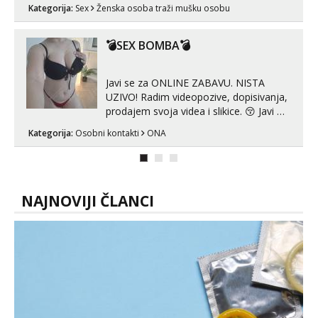
muškarca za dobar provod, naravno
Kategorija:
Sex
Ženska osoba traži mušku osobu
može i nešto više.💋🌺 Klikni na link
ispod i nadji me tamo, cekam te!
💣SEX BOMBA💣
Javi se za ONLINE ZABAVU. NISTA
UZIVO! Radim videopozive, dopisivanja,
prodajem svoja videa i slikice. 😚 Javi mi
se porukom na Whatsupp, Viber ili
Kategorija:
Osobni kontakti
ONA
Telegram. +385 91 723 0045
NAJNOVIJI ČLANCI