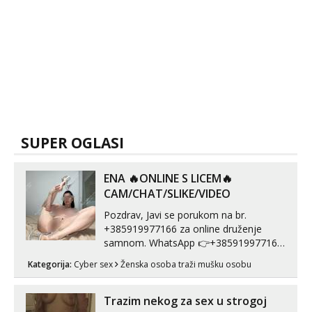
SUPER OGLASI
ENA 🔥ONLINE S LICEM🔥
CAM/CHAT/SLIKE/VIDEO
Pozdrav, Javi se porukom na br.
+385919977166 za online druženje
samnom. WhatsApp 👉+385919977166
Telegram 👉@enafriedrichkis Radim
Kategorija:
Cyber sex
Ženska osoba traži mušku osobu
videopozive s licem, solo i s partnerom,
kolegicama (Tina&Natali), razne
kombinacije halteri, haljine, štikle,
Trazim nekog za sex u strogoj