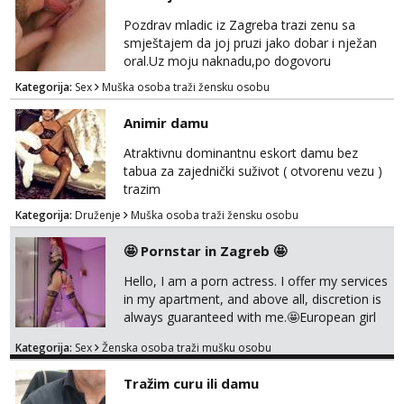
Pozdrav mladic iz Zagreba trazi zenu sa
smještajem da joj pruzi jako dobar i nježan
oral.Uz moju naknadu,po dogovoru
.Diskrecija osigurana.
Kategorija:
Sex
Muška osoba traži žensku osobu
Animir damu
Atraktivnu dominantnu eskort damu bez
tabua za zajednički suživot ( otvorenu vezu )
trazim
Kategorija:
Druženje
Muška osoba traži žensku osobu
🤩 Pornstar in Zagreb 🤩
Hello, I am a porn actress. I offer my services
in my apartment, and above all, discretion is
always guaranteed with me.🤩European girl
with experience I do classic
Kategorija:
Sex
Ženska osoba traži mušku osobu
sex,domination,and oral with condom cause
i need to stay healthy because acting and
Tražim curu ili damu
also my own health 😘 i dont do anal or