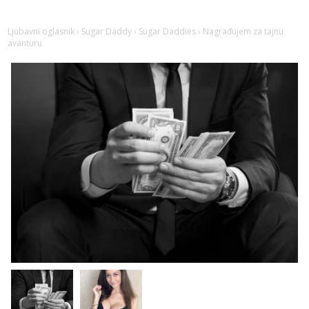
Vanesa
Čekam tvoj poziv!
Ljubavni oglasnik
›
Sugar Daddy
›
Sugar Daddies
› Nagrađujem za tajnu
Tel:
064/677-677
- Kod: #74
avanturu
tel:0,93€ - mob:1,12€ min
Anđela
Čekam tvoj poziv!
Tel:
064/677-677
- Kod: #142
tel:0,93€ - mob:1,12€ min
Mira
Čekam tvoj poziv!
Tel:
064/677-677
- Kod: #72
tel:0,93€ - mob:1,12€ min