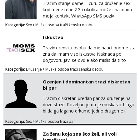
kissing
Tražim starije dame ili curu za druženje sex
kod mene tebe ZG i okolica može i naknada
moja kontakt WhatsApp SMS poziv
Kategorija:
Sex
Muška osoba traži žensku osobu
Iskustvo
Trazim zensku osobu da me nauci onome sta
zna da imam vise iskustva Naknada po
dogovoru Javi se ovdje ako mislis da ti to
mozes
Kategorija:
Druženje
Muška osoba traži žensku osobu
Ozenjen i dominantan trazi diskretan
bi par
Trazim diskretan uredan par za druzenje na
duze staze. Pozeljno je da je muskarac blago
bi da ga lagano drkamo jedno drugome i
otvoren sam da vas oboje izjebem. Imam
Kategorija:
Sex
Muška osoba traži par
iskustva sa cuckold i volio bih upoznati bracni
par u HR koji bi zelio probati ili masta o tako
Za ženu koja zna što želi, ali voli
necemu. Ja sam nepusac, cist, uredan i