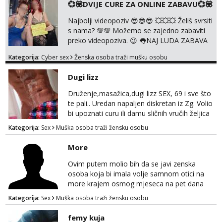
💞💟DVIJE CURE ZA ONLINE ZABAVU💞💟
Ponuda videa koju ja nudim nećeš pronaći ni
kod jedne djevojke. U proteklih 5 godina
Najbolji videopoziv 😎😎😎 💥💥💥 Želiš svrsiti
snimila sam preko 600 videouradaka. Malo je
s nama? 💯💯 Možemo se zajedno zabaviti
reći da sam PR...
preko videopoziva. 😉 👅NAJ LUDA ZABAVA
JE ZAGARANTIRANA😈 Za online zabavu
Kategorija:
Cyber sex
Ženska osoba traži mušku osobu
pošalji poruku na Whatsapp, Telegram ili
Viber. 😎 Za provjeru nase autentičnosti
Dugi lizz
možeš me vidjeti na videopozivu. 😉
091/912-3322 ❌NE RADIMO NIŠTA UŽIVO❌
Druženje,masažica,dugi lizz SEX, 69 i sve što
te pali.. Uredan napaljen diskretan iz Zg. Volio
bi upoznati curu ili damu sličnih vručih željica
za zajedničko ugodno i strastveno druženje.
Kategorija:
Sex
Muška osoba traži žensku osobu
Prostor imam, diskr max. A i mobilan 🚗 sam.
More
Ovim putem molio bih da se javi zenska
osoba koja bi imala volje samnom otici na
more krajem osmog mjeseca na pet dana
netrazim nista intimno cisto druženje da
Kategorija:
Sex
Muška osoba traži žensku osobu
nisam sam ,imam 39 godina crna kosa 170
visok 80 kg zagrebačka županija 0919121728
femy kuja