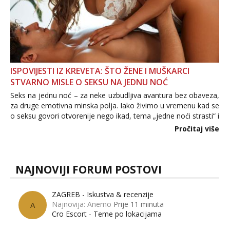
ISPOVIJESTI IZ KREVETA: ŠTO ŽENE I MUŠKARCI
STVARNO MISLE O SEKSU NA JEDNU NOĆ
Seks na jednu noć – za neke uzbudljiva avantura bez obaveza,
za druge emotivna minska polja. Iako živimo u vremenu kad se
o seksu govori otvorenije nego ikad, tema „jedne noći strasti“ i
dalje izaziva burne rasprave. Što zapravo misle žene, a što
Pročitaj više
muškarci? Jesu...
NAJNOVIJI FORUM POSTOVI
ZAGREB - Iskustva & recenzije
Najnovija: Anemo
Prije 11 minuta
A
Cro Escort - Teme po lokacijama