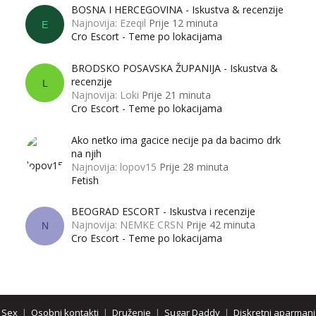
BOSNA I HERCEGOVINA - Iskustva & recenzije
Najnovija: Ezeqil
Prije 12 minuta
E
Cro Escort - Teme po lokacijama
BRODSKO POSAVSKA ŽUPANIJA - Iskustva &
recenzije
L
Najnovija: Loki
Prije 21 minuta
Cro Escort - Teme po lokacijama
Ako netko ima gacice necije pa da bacimo drk
na njih
Najnovija: lopov15
Prije 28 minuta
Fetish
BEOGRAD ESCORT - Iskustva i recenzije
Najnovija: NEMKE CRSN
Prije 42 minuta
N
Cro Escort - Teme po lokacijama
Sex
|
Osobni kontakti
|
Druženje
|
Sugar Daddy
|
Diskretni aparmani