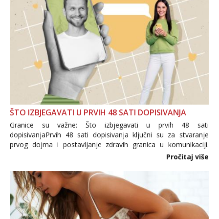
ŠTO IZBJEGAVATI U PRVIH 48 SATI DOPISIVANJA
Granice su važne: Što izbjegavati u prvih 48 sati
dopisivanjaPrvih 48 sati dopisivanja ključni su za stvaranje
prvog dojma i postavljanje zdravih granica u komunikaciji.
Važno je izbjeći prebrzo otkrivanje osobnih ili intimnih
Pročitaj više
informacija, jer nepoznata osoba još nije zaslužila to
povjerenje. Takođe...