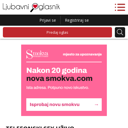
Prijavi se
Registriraj se
Predaj oglas
Monika
Čekam tvoj poziv!
Tel:
064/677-677
- Kod: #133
tel:0,93€ - mob:1,12€ min