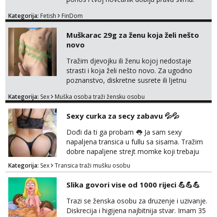
Inteligentna, hladna i beskompromisna
Kategorija:
Fetish
FinDom
Domina preuzima potpunu kontrolu nad
tvojim umom i financijama. Zanimaju me
Muškarac 29g za ženu koja želi nešto
isključivo ozbiljni, solventni i poslušni subovi
novo
koji žude za strogim zapovijedima, sissy
transformacijom (rublje, elegancija) i
Tražim djevojku ili ženu kojoj nedostaje
potpunim psihološkim treni...
strasti i koja želi nešto novo. Za ugodno
poznanstvo, diskretne susrete ili ljetnu
avanturu. U dobroj sam formi vrlo izdržljiv i
Kategorija:
Sex
Muška osoba traži žensku osobu
uredan. Slobodna ili zauzeta, dobrodošla. Prvi
kontakt porukom whatsapp, viber ili SMS,
Sexy curka za secy zabavu 💦💦
kasnije može poziv. Sl. Brod moj prostor
Zagreb i ostatak Hrvatske mobilan !
Dođi da ti ga probam 👅 Ja sam sexy
𝗡𝗮𝗽𝗼𝗺𝗲𝗻𝗮 tražim samo žene...
napaljena transica u fullu sa sisama. Tražim
dobre napaljene strejt momke koji trebaju
diskretno pražnjenje kite. Samo za dobre
Kategorija:
Sex
Transica traži mušku osobu
frajere koji drže do sebe. Imaj neku sliku.
Pozivi i poruke bez slike - nema odgovora.
Slika govori vise od 1000 rijeci 💪💪💪
Pojebi me Poruke WhatsApp: 0998667649
Trazi se ženska osobu za druzenje i uzivanje.
Diskrecija i higijena najbitnija stvar. Imam 35