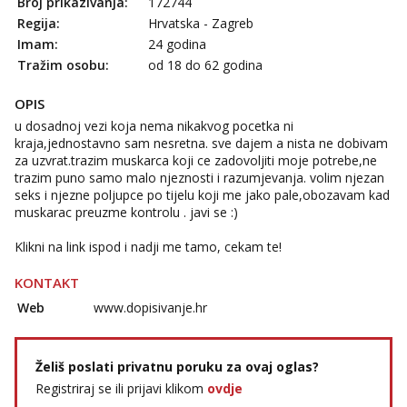
Broj prikazivanja:
172744
Regija:
Hrvatska - Zagreb
Imam:
24 godina
Tražim osobu:
od 18 do 62 godina
OPIS
u dosadnoj vezi koja nema nikakvog pocetka ni
kraja,jednostavno sam nesretna. sve dajem a nista ne dobivam
za uzvrat.trazim muskarca koji ce zadovoljiti moje potrebe,ne
trazim puno samo malo njeznosti i razumjevanja. volim njezan
seks i njezne poljupce po tijelu koji me jako pale,obozavam kad
muskarac preuzme kontrolu . javi se :)
Klikni na link ispod i nadji me tamo, cekam te!
KONTAKT
Web
www.dopisivanje.hr
Želiš poslati privatnu poruku za ovaj oglas?
Registriraj se ili prijavi klikom
ovdje