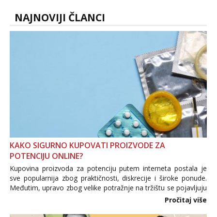
line pozive. Za vas sam pripremila ...
NAJNOVIJI ČLANCI
KAKO SIGURNO KUPOVATI PROIZVODE ZA
POTENCIJU ONLINE?
Kupovina proizvoda za potenciju putem interneta postala je
sve popularnija zbog praktičnosti, diskrecije i široke ponude.
Međutim, upravo zbog velike potražnje na tržištu se pojavljuju
i brojni krivotvoreni proizvodi, nepouzdane internetske
Pročitaj više
trgovine te proizvodi nepoznatog podrijetla. ...