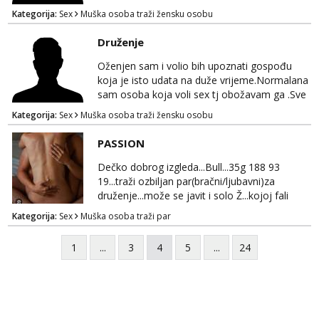
Kategorija:
Sex
Muška osoba traži žensku osobu
Druženje
Oženjen sam i volio bih upoznati gospođu
koja je isto udata na duže vrijeme.Normalana
sam osoba koja voli sex tj obožavam ga .Sve
ostalo možemo srediti u hodu naravno
Kategorija:
Sex
Muška osoba traži žensku osobu
diskrecija mi je najvažnija.Prostor je moj
.Molim samo normalne osobe bez nekih
PASSION
bonova zahtjeva i traženja novca sa bilo koje
strane.Ajmo uživati i svatko svojim putem
Dečko dobrog izgleda...Bull...35g 188 93
19...traži ozbiljan par(bračni/ljubavni)za
druženje...može se javit i solo Ž...kojoj fali
uzbuđenja i strasti...područje otoka Murtera i
Kategorija:
Sex
Muška osoba traži par
bliža okolica...WhatsApp...Telegram
1
...
3
4
5
...
24