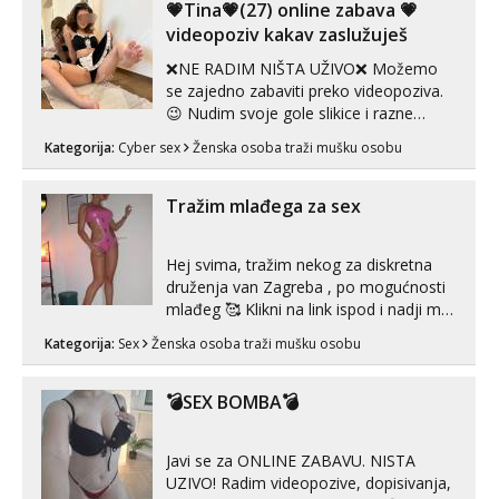
💗Tina💗(27) online zabava 💗
videopoziv kakav zaslužuješ
❌NE RADIM NIŠTA UŽIVO❌ Možemo
se zajedno zabaviti preko videopoziva.
😉 Nudim svoje gole slikice i razne
videouradke. 🤩 Za online zabavu pošalji
Kategorija:
Cyber sex
Ženska osoba traži mušku osobu
poruku na Whatsapp, Telegram ili Viber.
😎 +385 91 912 3322 Za provjeru moje
autentičnosti možeš me vidjeti na
Tražim mlađega za sex
videopozivu. 😉 S vama sam vec 5 ...
Hej svima, tražim nekog za diskretna
druženja van Zagreba , po mogućnosti
mlađeg 🥰 Klikni na link ispod i nadji me
tamo, cekam te!
Kategorija:
Sex
Ženska osoba traži mušku osobu
💣SEX BOMBA💣
Javi se za ONLINE ZABAVU. NISTA
UZIVO! Radim videopozive, dopisivanja,