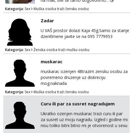
na mail, sve se tamo dogovorimo... 😘
Kategorija:
Sex
Muška osoba traži žensku osobu
Zadar
U VAŠ prostor dolazi Kaja 45g.Samo za starije
dzentlmene javite se na 095 7779953
Kategorija:
Sex
Ženska osoba traži mušku osobu
muskarac
muskarac ozenjen 48trazim zensku osobu za
povremeno druzenje uz diskreciju
mog.naknada
Kategorija:
Sex
Muška osoba traži žensku osobu
Curu ili par za susret nagradujem
Ukratko ozenjen muskarac trazi curu ili par
za susret uz moju nagradu. Izgled i godine mi
nisu toliko bitni bitno mi je otvorenost u sexu
i bez previse tabooa . Molim ozbiljne da se