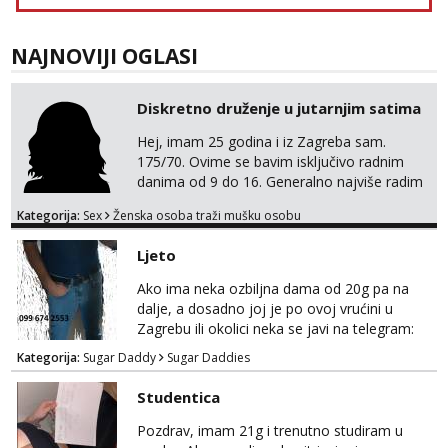
NAJNOVIJI OGLASI
Diskretno druženje u jutarnjim satima
Hej, imam 25 godina i iz Zagreba sam.
175/70. Ovime se bavim isključivo radnim
danima od 9 do 16. Generalno najviše radim
GFE, tako da ako voliš lagana, opuštena
Kategorija:
Sex
Ženska osoba traži mušku osobu
druženja u diskreciji, vjerovatno ćemo si
pasati. Preferiram dugoročna druženja
Ljeto
također, nisam zainteresirana za one and
done susrete. Ako se nalaziš u ovome, javi
Ako ima neka ozbiljna dama od 20g pa na
mi se na WhatsApp sa nečime o sebi i tome
dalje, a dosadno joj je po ovoj vrućini u
što voliš seksualno za daljnji d...
Zagrebu ili okolici neka se javi na telegram:
Bozt_8 ili na viber 099 674 2553.
Kategorija:
Sugar Daddy
Sugar Daddies
Studentica
Pozdrav, imam 21g i trenutno studiram u