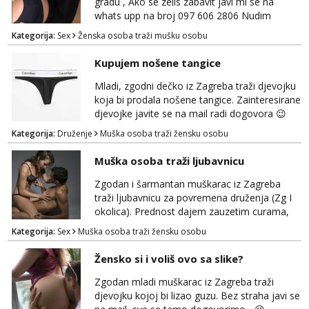
gradu , Ako se zelis zabavit javi mi se na
whats upp na broj 097 606 2806 Nudim
razme vrste zabave uzivo i online
Kategorija:
Sex
Ženska osoba traži mušku osobu
Kupujem nošene tangice
Mladi, zgodni dečko iz Zagreba traži djevojku
koja bi prodala nošene tangice. Zainteresirane
djevojke javite se na mail radi dogovora 😉
Kategorija:
Druženje
Muška osoba traži žensku osobu
Muška osoba traži ljubavnicu
Zgodan i šarmantan muškarac iz Zagreba
traži ljubavnicu za povremena druženja (Zg I
okolica). Prednost dajem zauzetim curama,
jer vjerujem da im je diskrecija jako bitna kao
Kategorija:
Sex
Muška osoba traži žensku osobu
i meni. Javite se na mail gdje možemo
započeti razgovor... 💋
Žensko si i voliš ovo sa slike?
Zgodan mladi muškarac iz Zagreba traži
djevojku kojoj bi lizao guzu. Bez straha javi se