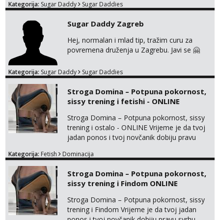
Kategorija:
Sugar Daddy
Sugar Daddies
jave na mail . Molim ako je moguce prvi mail
sa slikom ili opisom i otkud ste . Javite se
Sugar Daddy Zagreb
necete pozalit
Hej, normalan i mlad tip, tražim curu za
povremena druženja u Zagrebu. Javi se 🤗
Kategorija:
Sugar Daddy
Sugar Daddies
Stroga Domina – Potpuna pokornost,
sissy trening i fetishi - ONLINE
Stroga Domina – Potpuna pokornost, sissy
trening i ostalo - ONLINE Vrijeme je da tvoj
jadan ponos i tvoj novčanik dobiju pravu
svrhu. Inteligentna, hladna i beskompromisna
Kategorija:
Fetish
Dominacija
Domina preuzima potpunu kontrolu nad
tvojim umom i financijama. Zanimaju me
Stroga Domina – Potpuna pokornost,
isključivo ozbiljni, solventni i poslušni subovi
sissy trening i Findom ONLINE
koji žude za strogim zapovijedima, sissy
transformacijom (rublje, elegancija) i
Stroga Domina – Potpuna pokornost, sissy
potpunim psiholo...
trening i Findom Vrijeme je da tvoj jadan
ponos i tvoj novčanik dobiju pravu svrhu.