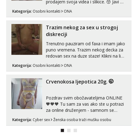
prodajem svoja videa i slikice. 😚 Javi mi
se porukom na Whatsupp, Viber ili
Kategorija:
Osobni kontakti
ONA
Telegram. +385 91 723 0045
Trazim nekog za sex u strogoj
diskreciji
Trenutno pauziram od faxa i imam jako
puno vremena. Trazim nekog decka za
redovan sex na duze staze! Klikni na link
ispod i nadji me tamo, cekam te!
Kategorija:
Osobni kontakti
ONA
Crvenokosa ljepotica 20g. 🤭
Pozdrav svim obožavateljima ONLINE
🧡🧡🧡 Tu sam za vas ako ste u potrazi
za online druženjem - samnom se
možete zabaviti preko videopoziva, ili
Kategorija:
Cyber sex
Ženska osoba traži mušku osobu
ako vam nisam dovoljna radim i u paru i
trojci s kolegicama, svaka je drugačija
😉 Radim i vruća tipkanja uz slike i hot