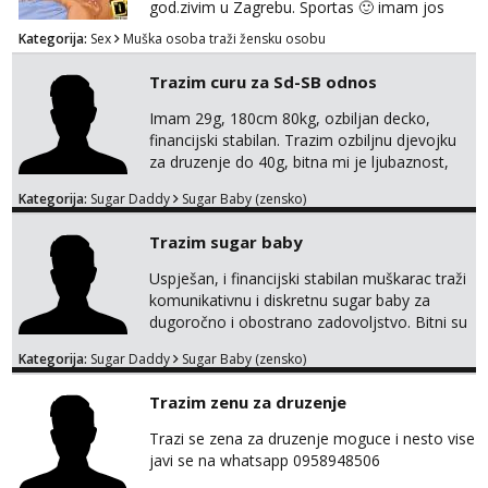
god.zivim u Zagrebu. Sportas 🙂 imam jos
kondicije 🤣 Za sve informacije i dogovore na
Kategorija:
Sex
Muška osoba traži žensku osobu
mail I molim samo ozbiljne i zainteresirane
😉!! I molim takoder da se ne javljaju muski!!!
Trazim curu za Sd-SB odnos
Pozdrav
Imam 29g, 180cm 80kg, ozbiljan decko,
financijski stabilan. Trazim ozbiljnu djevojku
za druzenje do 40g, bitna mi je ljubaznost,
kemija, atraktivnost. Molim da mi se
Kategorija:
Sugar Daddy
Sugar Baby (zensko)
predstavis sa opisom i slikom, o nagradi
mozemo preko emaila pricat.
Trazim sugar baby
Uspješan, i financijski stabilan muškarac traži
komunikativnu i diskretnu sugar baby za
dugoročno i obostrano zadovoljstvo. Bitni su
mi kemija, povjerenje, diskrecija i jasan
Kategorija:
Sugar Daddy
Sugar Baby (zensko)
dogovor bez komplikacija. Nagrada
financijska se podrazumjeva. Ako znaš što
Trazim zenu za druzenje
želiš – javi se privatno s kratkim opisom i
fotografijom.
Trazi se zena za druzenje moguce i nesto vise
javi se na whatsapp 0958948506