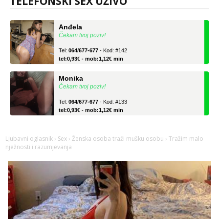
TELEFONSKI SEX UŽIVO
Anđela
Čekam tvoj poziv!
Tel:
064/677-677
- Kod: #142
tel:0,93€ - mob:1,12€ min
Monika
Čekam tvoj poziv!
Tel:
064/677-677
- Kod: #133
tel:0,93€ - mob:1,12€ min
Anđela
Čekam tvoj poziv!
Ljubavni oglasnik
›
Sex
›
Ženska osoba traži mušku osobu
› Tražim malo
Tel:
064/677-677
- Kod: #142
nježnosti i razumjevanja
tel:0,93€ - mob:1,12€ min