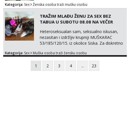
Kategorija:
Sex
Ženska osoba traži mušku osobu
TRAŽIM MLAĐU ŽENU ZA SEX BEZ
TABUA U SUBOTU 08.08 NA VEČER
Heteroseksualan sam, seksualno iskusan,
nezasitan i izdržljiv krupniji MUŠKARAC
53/185/120/15. iz okolice Siska. Za diskretno
seksualno druženje U SUBOTU 08.08 NA
Kategorija:
Sex
Muška osoba traži žensku osobu
VEČER u ZAGREBU tražim MLAĐU ŽENU bez
obzira na vjeru, nacionalnost, bračni status i
1
2
3
4
...
23
udaljenost konkretno zainteresiranu za SEKS
bez TABUA i KONDOMA upotpunjen SEKS
IGRAČKAMA od vibratora i umjetnih dilda do
analnih čepova raznih vel...