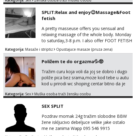
Kategorija:
Sex
Ženska osoba traži mušku osobu
na link ispod i nadji me tamo, cekam te!
tel:0,93€ - mob:1,12€ min
SPLIT:Relax and enjoy😉Massage&Foot
Anita
fetish
Čekam tvoj poziv!
A pretty masseuse offers you sensual and
Tel:
064/677-677
- Kod: #87
relaxing massage of the whole body. Monday
tel:0,93€ - mob:1,12€ min
to saturday,3-8 p.m. I also offer FOOT FETISH
for lovers of beautiful feets👣👠👡👢 Calls
Zara
Kategorija:
Masaže i striptiz
Opustajuce masaze (pruza zena)
only,no messages! *NO SEX *PRIORITY IS
Čekam tvoj poziv!
GIVEN TO REGULAR CLIENTS
Poližem te do orgazma💦🤑
Tel:
064/677-677
- Kod: #123
tel:0,93€ - mob:1,12€ min
Tražim curu koja voli da joj se dobro i dugo
poliže pica bez srama,moze kod tebe u autu
Anđela
kod u prirodi wc shoping centar bitno da je
Čekam tvoj poziv!
uzbudljivo i da si full diskretna i napaljena💦
Kategorija:
Sex
Muška osoba traži žensku osobu
Tel:
064/677-677
- Kod: #142
jer nisam solo. Zgodan sam i diskretan,sliku
tel:0,93€ - mob:1,12€ min
šaljem na wapp telegram..178 78kg.,javi se
SEX SPLIT
za brz dogovor Kontakt 0958759047
Mira
Pozdrav momak 24g tražim slobodne BBW
Čekam tvoj poziv!
žene iskljucivo debeljuce velike jake ostalo
Tel:
064/677-677
- Kod: #72
me ne zanima Wapp 095 546 9915
tel:0,93€ - mob:1,12€ min