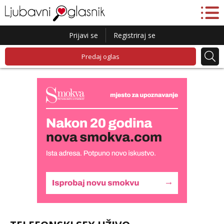
Prijavi se
Registriraj se
Predaj oglas
Lucija
Razgovaram :)
Tel:
064/677-677
- Kod: #136