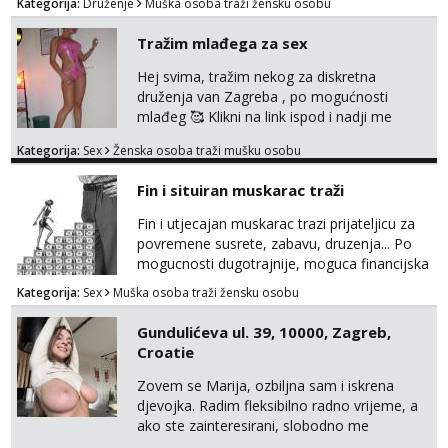
Kategorija:
Druženje
Muška osoba traži žensku osobu
Tražim mlađega za sex
Hej svima, tražim nekog za diskretna
druženja van Zagreba , po mogućnosti
mlađeg 🥰 Klikni na link ispod i nadji me
tamo, cekam te!
Kategorija:
Sex
Ženska osoba traži mušku osobu
Fin i situiran muskarac traži
Fin i utjecajan muskarac trazi prijateljicu za
povremene susrete, zabavu, druzenja... Po
mogucnosti dugotrajnije, moguca financijska
potpora!
Kategorija:
Sex
Muška osoba traži žensku osobu
Gundulićeva ul. 39, 10000, Zagreb,
Croatie
Zovem se Marija, ozbiljna sam i iskrena
djevojka. Radim fleksibilno radno vrijeme, a
ako ste zainteresirani, slobodno me
kontaktirajte na moj WhatsApp