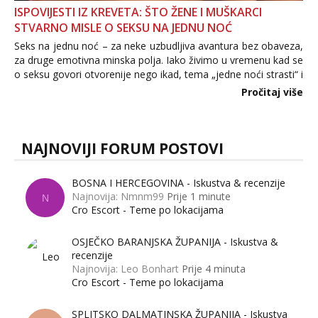
ISPOVIJESTI IZ KREVETA: ŠTO ŽENE I MUŠKARCI
STVARNO MISLE O SEKSU NA JEDNU NOĆ
Seks na jednu noć – za neke uzbudljiva avantura bez obaveza,
za druge emotivna minska polja. Iako živimo u vremenu kad se
o seksu govori otvorenije nego ikad, tema „jedne noći strasti“ i
dalje izaziva burne rasprave. Što zapravo misle žene, a što
Pročitaj više
muškarci? Jesu...
NAJNOVIJI FORUM POSTOVI
BOSNA I HERCEGOVINA - Iskustva & recenzije
Najnovija: Nmnm99
Prije 1 minute
N
Cro Escort - Teme po lokacijama
OSJEČKO BARANJSKA ŽUPANIJA - Iskustva &
recenzije
Najnovija: Leo Bonhart
Prije 4 minuta
Cro Escort - Teme po lokacijama
SPLITSKO DALMATINSKA ŽUPANIJA - Iskustva