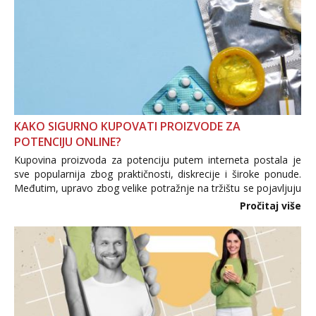
KAKO SIGURNO KUPOVATI PROIZVODE ZA
POTENCIJU ONLINE?
Kupovina proizvoda za potenciju putem interneta postala je
sve popularnija zbog praktičnosti, diskrecije i široke ponude.
Međutim, upravo zbog velike potražnje na tržištu se pojavljuju
i brojni krivotvoreni proizvodi, nepouzdane internetske
Pročitaj više
trgovine te proizvodi nepoznatog podrijetla. ...