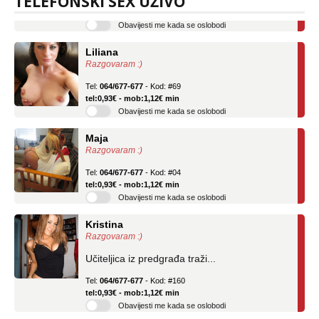
TELEFONSKI SEX UŽIVO
tel:0,93€ - mob:1,12€ min
Obavijesti me kada se oslobodi
Liliana
Razgovaram :)
Tel:
064/677-677
- Kod: #69
tel:0,93€ - mob:1,12€ min
Obavijesti me kada se oslobodi
Maja
Razgovaram :)
Tel:
064/677-677
- Kod: #04
tel:0,93€ - mob:1,12€ min
Obavijesti me kada se oslobodi
Kristina
Razgovaram :)
Učiteljica iz predgrađa traži...
Tel:
064/677-677
- Kod: #160
tel:0,93€ - mob:1,12€ min
Obavijesti me kada se oslobodi