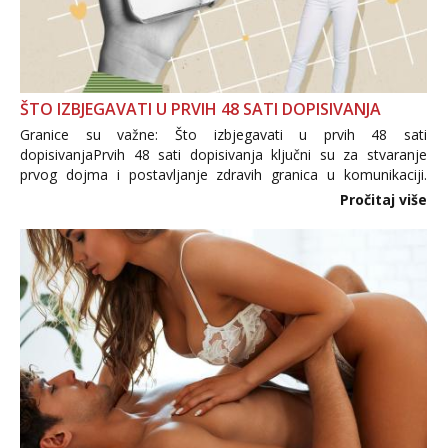
ŠTO IZBJEGAVATI U PRVIH 48 SATI DOPISIVANJA
Granice su važne: Što izbjegavati u prvih 48 sati
dopisivanjaPrvih 48 sati dopisivanja ključni su za stvaranje
prvog dojma i postavljanje zdravih granica u komunikaciji.
Važno je izbjeći prebrzo otkrivanje osobnih ili intimnih
Pročitaj više
informacija, jer nepoznata osoba još nije zaslužila to
povjerenje. Takođe...