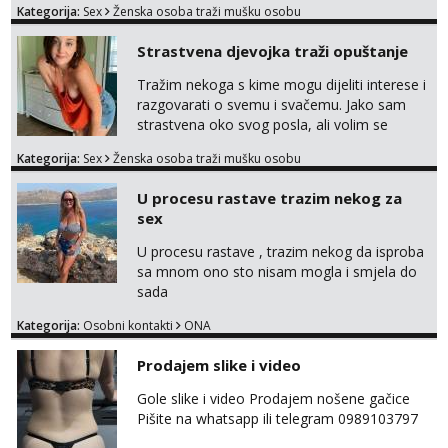
Kategorija:
Sex
Ženska osoba traži mušku osobu
broj☎️:+385 92 451 2472
Strastvena djevojka traži opuštanje
Tražim nekoga s kime mogu dijeliti interese i
razgovarati o svemu i svačemu. Jako sam
strastvena oko svog posla, ali volim se
opustiti i provesti vrijeme s prijateljima.
Kategorija:
Sex
Ženska osoba traži mušku osobu
Voljela bi naci nekoga pa da se nemoram
samo s prijateljima opustati ;) Klikni na link
U procesu rastave trazim nekog za
ispod i nadji me tamo, cekam te!
sex
U procesu rastave , trazim nekog da isproba
sa mnom ono sto nisam mogla i smjela do
sada
Kategorija:
Osobni kontakti
ONA
Prodajem slike i video
Gole slike i video Prodajem nošene gačice
Pišite na whatsapp ili telegram 0989103797