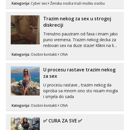
možete zabaviti preko videopoziva, ili
Kategorija:
Cyber sex
Ženska osoba traži mušku osobu
ako vam nisam dovoljna radim i u paru i
trojci s kolegicama, svaka je drugačija
😉 Radim i vruća tipkanja uz slike i hot
Trazim nekog za sex u strogoj
line pozive. Za vas sam pripremila ...
diskreciji
Trenutno pauziram od faxa i imam jako
puno vremena. Trazim nekog decka za
redovan sex na duze staze! Klikni na link
ispod i nadji me tamo, cekam te!
Kategorija:
Osobni kontakti
ONA
U procesu rastave trazim nekog
za sex
U procesu rastave , trazim nekog da
isproba sa mnom ono sto nisam mogla
i smjela do sada
Kategorija:
Osobni kontakti
ONA
✅ CURA ZA SVE ✅