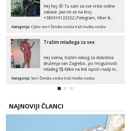
Hej hej. 🤭 Tu sam za sve vrste online
zabave. Javi mi se na broj
+385919123322 (Telegram, Viber ili
Whatsapp). 🤙 NE javljaj se na uzivo.
Kategorija:
Cyber sex
Ženska osoba traži mušku osobu
Hvala.
Tražim mlađega za sex
Hej svima, tražim nekog za diskretna
druženja van Zagreba , po mogućnosti
mlađeg 🥰 Klikni na link ispod i nadji me
tamo, cekam te!
Kategorija:
Sex
Ženska osoba traži mušku osobu
NAJNOVIJI ČLANCI