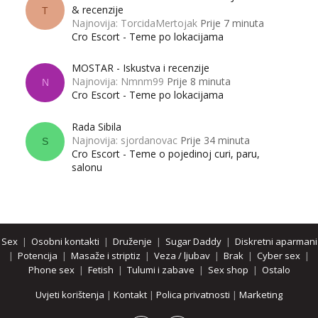
& recenzije
T
Najnovija: TorcidaMertojak
Prije 7 minuta
Cro Escort - Teme po lokacijama
MOSTAR - Iskustva i recenzije
Najnovija: Nmnm99
Prije 8 minuta
N
Cro Escort - Teme po lokacijama
Rada Sibila
Najnovija: sjordanovac
Prije 34 minuta
S
Cro Escort - Teme o pojedinoj curi, paru,
salonu
Sex
|
Osobni kontakti
|
Druženje
|
Sugar Daddy
|
Diskretni aparmani
|
Potencija
|
Masaže i striptiz
|
Veza / ljubav
|
Brak
|
Cyber sex
|
Phone sex
|
Fetish
|
Tulumi i zabave
|
Sex shop
|
Ostalo
Uvjeti korištenja
|
Kontakt
|
Polica privatnosti
|
Marketing