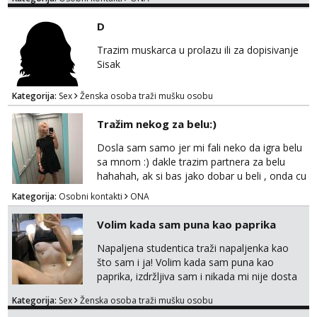
Tel:
064/677-677
- Kod: #136
D
tel:0,93€ - mob:1,12€ min
Obavijesti me kada se oslobodi
Trazim muskarca u prolazu ili za dopisivanje
Sisak
Liliana
Razgovaram :)
Kategorija:
Sex
Ženska osoba traži mušku osobu
Tel:
064/677-677
- Kod: #69
tel:0,93€ - mob:1,12€ min
Tražim nekog za belu:)
Obavijesti me kada se oslobodi
Dosla sam samo jer mi fali neko da igra belu
Maja
sa mnom :) dakle trazim partnera za belu
Razgovaram :)
hahahah, ak si bas jako dobar u beli , onda cu
razmislit za dalje Klikni na link ispod i nadji me
Tel:
064/677-677
- Kod: #04
Kategorija:
Osobni kontakti
ONA
tamo, cekam te!
tel:0,93€ - mob:1,12€ min
Obavijesti me kada se oslobodi
Volim kada sam puna kao paprika
Kristina
Napaljena studentica traži napaljenka kao
Razgovaram :)
što sam i ja! Volim kada sam puna kao
paprika, izdržljiva sam i nikada mi nije dosta
Učiteljica iz predgrađa traži...
seksa. Volim grubi seks i više puta dnevno
Tel:
064/677-677
- Kod: #160
Kategorija:
Sex
Ženska osoba traži mušku osobu
bilo kad i bilo gdje zato se javi što prije da
tel:0,93€ - mob:1,12€ min