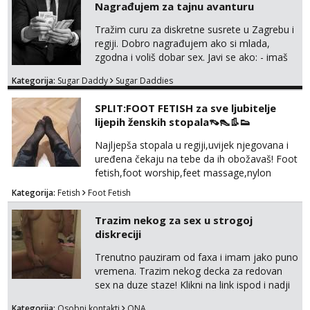
Anita
Nagrađujem za tajnu avanturu
Čekam tvoj poziv!
Tražim curu za diskretne susrete u Zagrebu i
Tel:
064/677-677
- Kod: #87
regiji. Dobro nagrađujem ako si mlada,
tel:0,93€ - mob:1,12€ min
zgodna i voliš dobar sex. Javi se ako: - imaš
do 25 godina - imaš do 65 kg - imaš dugu
Zara
Kategorija:
Sugar Daddy
Sugar Daddies
kosu - se dobro ljubiš - si fleksibilna s
Čekam tvoj poziv!
vremenom (jer ga nemam previše) i
SPLIT:FOOT FETISH za sve ljubitelje
dostupna radnim danom (vikendi i noći su za
Tel:
064/677-677
- Kod: #123
lijepih ženskih stopala👡👠👢👟
tel:0,93€ - mob:1,12€ min
obitelj) - vodiš brigu o zdravlju i koristiš
zaštitu Ne javljajte se: - debele - frajeri i
Najljepša stopala u regiji,uvijek njegovana i
Anđela
paro...
uređena čekaju na tebe da ih obožavaš! Foot
Čekam tvoj poziv!
fetish,foot worship,feet massage,nylon
Tel:
064/677-677
- Kod: #142
fetish,trampling... Ponedjeljak-subota:15-
Kategorija:
Fetish
Foot Fetish
tel:0,93€ - mob:1,12€ min
20.30h. Samo za istinske obožavatelje ovog
fetisha,isključivo POZIV. Sex i sl.ISKLJUČENO!
Trazim nekog za sex u strogoj
Mira
diskreciji
Čekam tvoj poziv!
Trenutno pauziram od faxa i imam jako puno
Tel:
064/677-677
- Kod: #72
tel:0,93€ - mob:1,12€ min
vremena. Trazim nekog decka za redovan
sex na duze staze! Klikni na link ispod i nadji
Lucija
me tamo, cekam te!
Razgovaram :)
Kategorija:
Osobni kontakti
ONA