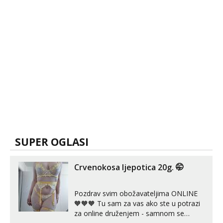
SUPER OGLASI
Crvenokosa ljepotica 20g. 🤭
Pozdrav svim obožavateljima ONLINE
🧡🧡🧡 Tu sam za vas ako ste u potrazi
za online druženjem - samnom se