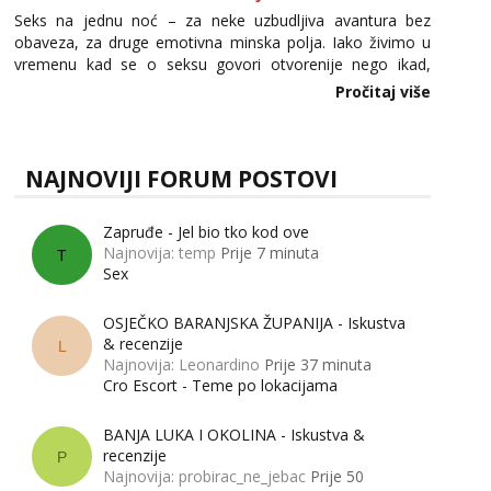
Seks na jednu noć – za neke uzbudljiva avantura bez
obaveza, za druge emotivna minska polja. Iako živimo u
vremenu kad se o seksu govori otvorenije nego ikad,
tema „jedne noći strasti“ i dalje izaziva burne rasprave. Što
Pročitaj više
zapravo misle žene, a što muškarci? Jesu...
NAJNOVIJI FORUM POSTOVI
Zapruđe - Jel bio tko kod ove
Najnovija: temp
Prije 7 minuta
T
Sex
OSJEČKO BARANJSKA ŽUPANIJA - Iskustva
& recenzije
L
Najnovija: Leonardino
Prije 37 minuta
Cro Escort - Teme po lokacijama
BANJA LUKA I OKOLINA - Iskustva &
recenzije
P
Najnovija: probirac_ne_jebac
Prije 50