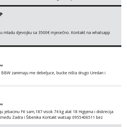
🌹
ivnu mladu djevojku sa 3500€ mjesečno. Kontakt na whatsapp
bu
 BBW zanimaju me debeljuce, bucke ništa drugo Uredan i
bu
u jebacinu Fit sam,187 visok 74 kg alat 18 Higijena i diskrecija
između Zadra i Šibenika Kontakt watsap 0955406511 bez