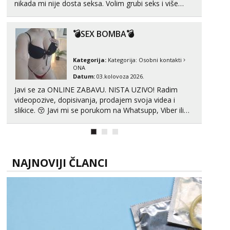
nikada mi nije dosta seksa. Volim grubi seks i više
puta dnevno bilo kad i bilo gdje zato se javi što prije
da me isprobaš Klikni na link ispod i nadji me tamo,
💣SEX BOMBA💣
cekam te!
Kategorija:
Kategorija:
Osobni kontakti
ONA
Datum:
03.kolovoza 2026.
Javi se za ONLINE ZABAVU. NISTA UZIVO! Radim
videopozive, dopisivanja, prodajem svoja videa i
slikice. 😚 Javi mi se porukom na Whatsupp, Viber ili
Telegram. +385 91 723 0045
NAJNOVIJI ČLANCI