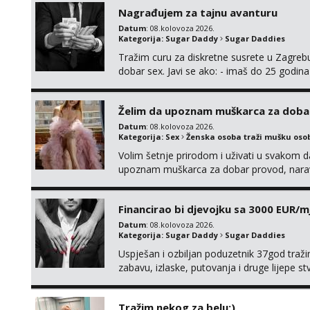
Nagrađujem za tajnu avanturu
Datum
: 08.kolovoza 2026.
Kategorija:
Sugar Daddy
Sugar Daddies
Tražim curu za diskretne susrete u Zagrebu
dobar sex. Javi se ako: - imaš do 25 godina
fleksibilna s vremenom (jer ga nemam previ
vodiš brigu o zdravlju i koristiš zaštitu Ne jav
Želim da upoznam muškarca za doba
Datum
: 08.kolovoza 2026.
Kategorija:
Sex
Ženska osoba traži mušku oso
Volim šetnje prirodom i uživati u svakom da
upoznam muškarca za dobar provod, naravno
tamo, cekam te!
Financirao bi djevojku sa 3000 EUR/m
Datum
: 08.kolovoza 2026.
Kategorija:
Sugar Daddy
Sugar Daddies
Uspješan i ozbiljan poduzetnik 37god traž
zabavu, izlaske, putovanja i druge lijepe s
zgodna i atraktivna javi se na moj email:
Tražim nekog za belu:)