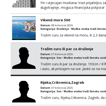
Fin i utjecajan muskarac trazi prijateljic
dugotrajnije, moguca financijska potpora!
Vikend more 500
Datum
: 08.kolovoza 2026.
Kategorija:
Druženje
Muška osoba traži žensk
Tražim curu za vikend na moru, ili 2,3 dana
Tražim curu ili par za druženje
Datum
: 07.kolovoza 2026.
Kategorija:
Sex
Muška osoba traži žensku oso
Tražim curu ili par za druženje. 193cm / 
i auto, ali pristajem na sve. Javite se na 
spola. mauli772@proton.me
Rijeka,Crikvenica,Zagreb
Datum
: 07.kolovoza 2026.
Kategorija:
Sex
Muška osoba traži žensku oso
Tražim curu, Rijeka,Crikvenica, Zagreb, d