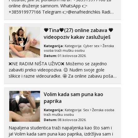
online druženje samnom. WhatsApp 👉
+385919977166 Telegram 👉@enafriedrichkis Radim
videopozive s licem, solo i s partnerom, kolegicama
(Tina&Natali), razne kombinacije halteri, haljine,
💗Tina💗(27) online zabava 💗
štikle, samostojeće itd. Nudim svakakva videa seksa,
puš...
videopoziv kakav zaslužuješ
Kategorija:
Kategorija:
Cyber sex
Ženska
osoba traži mušku osobu
Datum:
01.kolovoza 2026.
❌NE RADIM NIŠTA UŽIVO❌ Možemo se zajedno
zabaviti preko videopoziva. 😉 Nudim svoje gole
slikice i razne videouradke. 🤩 Za online zabavu pošalji
poruku na Whatsapp, Telegram ili Viber. 😎 +385 91
912 3322 Za provjeru moje autentičnosti možeš me
Volim kada sam puna kao
vidjeti na videopozivu. 😉 S vama sam vec 5 ...
paprika
Kategorija:
Kategorija:
Sex
Ženska osoba
traži mušku osobu
Datum:
08.kolovoza 2026.
Napaljena studentica traži napaljenka kao što sam i
ja! Volim kada sam puna kao paprika, izdržljiva sam i