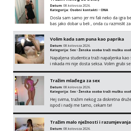
Datum
: 08.kolovoza 2026.
Kategorija:
Osobni kontakti
ONA
Dosla sam samo jer mi fali neko da igra be
bas jako dobar u beli , onda cu razmislit za
Volim kada sam puna kao paprika
Datum
: 08.kolovoza 2026.
Kategorija:
Sex
Ženska osoba traži mušku oso
Napaljena studentica traži napaljenka kao 
i nikada mi nije dosta seksa. Volim grubi sek
da me isprobaš Klikni na link ispod i nadji
Tražim mlađega za sex
Datum
: 08.kolovoza 2026.
Kategorija:
Sex
Ženska osoba traži mušku oso
Hej svima, tražim nekog za diskretna druž
ispod i nadji me tamo, cekam te!
Tražim malo nježnosti i razumjevanja
Datum
: 08.kolovoza 2026.