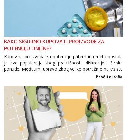
KAKO SIGURNO KUPOVATI PROIZVODE ZA
POTENCIJU ONLINE?
Kupovina proizvoda za potenciju putem interneta postala
je sve popularnija zbog praktičnosti, diskrecije i široke
ponude. Međutim, upravo zbog velike potražnje na tržištu
se pojavljuju i brojni krivotvoreni proizvodi, nepouzdane
Pročitaj više
internetske trgovine te proizvodi nepoznatog podrijetla. ...