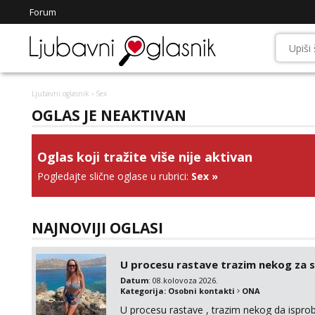
Forum
Ljubavni oglasnik
› Sex
OGLAS JE NEAKTIVAN
Oglas koji tražite više nije aktivan
Pogledajte slične oglase u rubrici:
Sex
»
NAJNOVIJI OGLASI
U procesu rastave trazim nekog za 
Datum
: 08.kolovoza 2026.
Kategorija:
Osobni kontakti
ONA
U procesu rastave , trazim nekog da ispr