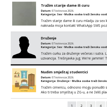
Tražim starije dame ili curu
Datum
: 07.kolovoza 2026.
Kategorija:
Sex
Muška osoba traži žensku oso
Tražim starije dame ili curu mladju za sex
naknada moja kontakt WhatsApp SMS poziv
Druženje
Datum
: 07.kolovoza 2026.
Kategorija:
Sex
Muška osoba traži žensku oso
Tražim curku za druženje večeras i sutra. 
uzivancija. Trešnjavka jug. We're jammin' 
And I hope this jam is gonna last
Nudim smještaj studentici
Datum
: 07.kolovoza 2026.
Kategorija:
Druženje
Muška osoba traži žensk
Tražim cimericu, odnosno mogu ponuditi sm
Ako ti treba smještaj u ZG-u, a ne želiš pla
1
2
3
4