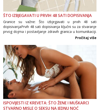
ŠTO IZBJEGAVATI U PRVIH 48 SATI DOPISIVANJA
Granice su važne: Što izbjegavati u prvih 48 sati
dopisivanjaPrvih 48 sati dopisivanja ključni su za stvaranje
prvog dojma i postavljanje zdravih granica u komunikaciji.
Važno je izbjeći prebrzo otkrivanje osobnih ili intimnih
Pročitaj više
informacija, jer nepoznata osoba još nije zaslužila to
povjerenje. Takođe...
ISPOVIJESTI IZ KREVETA: ŠTO ŽENE I MUŠKARCI
STVARNO MISLE O SEKSU NA JEDNU NOĆ