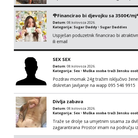
🌹Financirao bi djevojku sa 3500€/mj
Datum
: 08.kolovoza 2026.
Kategorija:
Sugar Daddy
Sugar Daddies
Uspješan poduzetnik financirao bi atrakt
ili email
SEX SEX
Datum
: 08.kolovoza 2026.
Kategorija:
Sex
Muška osoba traži žensku oso
Pozdrav momak 24g tražim isključivo žene
diskretan Javljanje na wapp 095 546 9915
Divlja zabava
Datum
: 08.kolovoza 2026.
Kategorija:
Sex
Muška osoba traži žensku oso
Traže se drolje sa umjetnim sisama za divlj
zagarantirana Prostor imam na području 
poziva