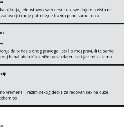
bu
a ni kraja,jednostavno sam nesretna. sve dajem a nista ne
e zadovoljiti moje potrebe,ne trazim puno samo malo
s i njezne poljupce po tijelu koji me jako pale,obozavam kad
ni na link ispod i nadji me tamo, cekam te!
em
bu
nja da bi nasla onog pravoga. Jesi li ti moj pravi, ili te samo
nj hahahahah Klikni niže na sexdater link i javi mi se tamo....
iji
uno vremena. Trazim nekog decka za redovan sex na duze
 cekam te!
bu