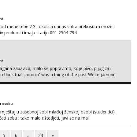
bu
 kod mene tebe ZG i okolica danas sutra prekosutra može i
 prednosti imaju starije 091 2504 794
bu
Lagana zabavica, malo se popravimo, koje pivo, pljugica i
To think that jammin' was a thing of the past We're jammin'
u osobu
ještaj u zasebnoj sobi mlađoj ženskoj osobi (studentici).
ćati sobu i tako malo uštedjeti, javi se na mail.
5
6
...
23
»