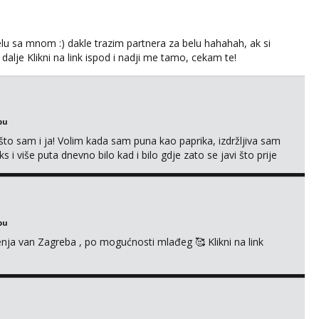
lu sa mnom :) dakle trazim partnera za belu hahahah, ak si
 dalje Klikni na link ispod i nadji me tamo, cekam te!
bu
što sam i ja! Volim kada sam puna kao paprika, izdržljiva sam
s i više puta dnevno bilo kad i bilo gdje zato se javi što prije
 me tamo, cekam te!
bu
enja van Zagreba , po mogućnosti mlađeg 🥰 Klikni na link