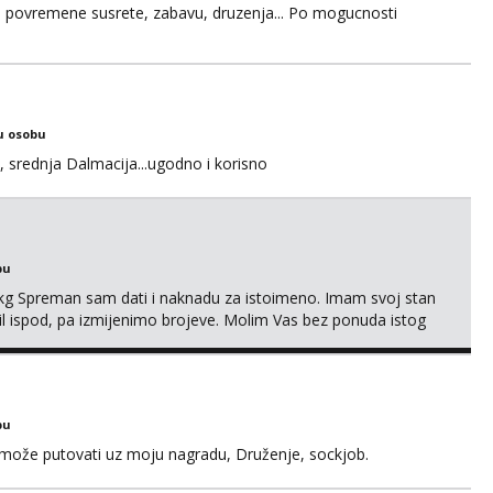
u za povremene susrete, zabavu, druzenja... Po mogucnosti
u osobu
, srednja Dalmacija...ugodno i korisno
bu
87kg Spreman sam dati i naknadu za istoimeno. Imam svoj stan
mail ispod, pa izmijenimo brojeve. Molim Vas bez ponuda istog
bu
a može putovati uz moju nagradu, Druženje, sockjob.