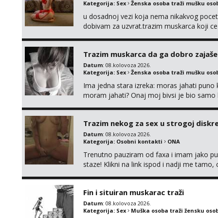
Kategorija:
Sex
Ženska osoba traži mušku oso
u dosadnoj vezi koja nema nikakvog pocetk
dobivam za uzvrat.trazim muskarca koji c
njeznosti i razumjevanja. volim njezan sek
muskarac preuzme kontrolu . javi se :) Klik
Trazim muskarca da ga dobro zajaš
Datum
: 08.kolovoza 2026.
Kategorija:
Sex
Ženska osoba traži mušku oso
Ima jedna stara izreka: moras jahati puno ko
moram jahati? Onaj moj bivsi je bio samo ko
Trazim nekog za sex u strogoj diskrec
Datum
: 08.kolovoza 2026.
Kategorija:
Osobni kontakti
ONA
Trenutno pauziram od faxa i imam jako p
staze! Klikni na link ispod i nadji me tamo,
Fin i situiran muskarac traži
Datum
: 08.kolovoza 2026.
Kategorija:
Sex
Muška osoba traži žensku oso