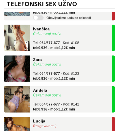
Tel:
064/677-677
- Kod: #136
TELEFONSKI SEX UŽIVO
tel:0,93€ - mob:1,12€ min
Obavijesti me kada se oslobodi
Ivančica
Čekam tvoj poziv!
Tel:
064/677-677
- Kod: #108
tel:0,93€ - mob:1,12€ min
Zara
Čekam tvoj poziv!
Tel:
064/677-677
- Kod: #123
tel:0,93€ - mob:1,12€ min
Anđela
Čekam tvoj poziv!
Tel:
064/677-677
- Kod: #142
tel:0,93€ - mob:1,12€ min
Lucija
Razgovaram :)
Tel:
064/677-677
- Kod: #136