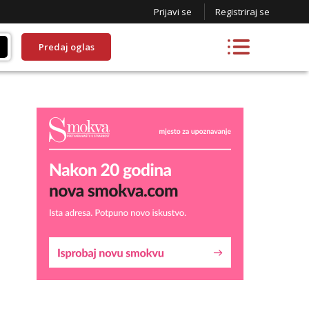
Prijavi se
Registriraj se
Predaj oglas
Lucija
Razgovaram :)