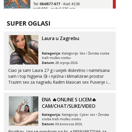
tel:0,93€ - mob:1,12€ min
Obavijesti me kada se oslobodi
Ivančica
SUPER OGLASI
Čekam tvoj poziv!
Tel:
064/677-677
- Kod: #108
Laura u Zagrebu
tel:0,93€ - mob:1,12€ min
Zara
Kategorija:
Kategorija:
Sex
Ženska osoba
Čekam tvoj poziv!
traži mušku osobu
Datum:
28.srpnja 2026.
Tel:
064/677-677
- Kod: #123
Ciao ja sam Laura 27 g i uvijek diskretno i namirisana
tel:0,93€ - mob:1,12€ min
sam i top higijena 😘 i nježna i klimatiziran prostor
Anđela
Trazim sex za nagradu Radim klasican sex Pusenje i
Čekam tvoj poziv!
gutanje sperme Erotsko rublje imam uvijek Lizati me
mozes i ljubiti po tijelu Iskljucivo neradim analni !!! I
Tel:
064/677-677
- Kod: #142
ENA 🔥ONLINE S LICEM🔥
neljubim se Wha...
tel:0,93€ - mob:1,12€ min
CAM/CHAT/SLIKE/VIDEO
Kategorija:
Kategorija:
Cyber sex
Ženska
osoba traži mušku osobu
Datum:
06.kolovoza 2026.
Pozdrav, Javi se porukom na br. +385919977166 za