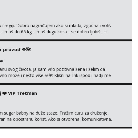
 i regiji. Dobro nagrađujem ako si mlada, zgodna i voliš
 - imaš do 65 kg - imaš dugu kosu - se dobro ljubiš - si
še) i dostupna radnim danom (vikendi i noći su za obitelj) -
ljajte se: - debele - frajeri i paro...
r provod 💋🌺
bu
nu svog života. Ja sam vrlo pozitivna žena i želim da
 može i nešto više.💋🌺 Klikni na link ispod i nadji me
j ❤️ VIP Tretman
im sugar babby na duže staze. Tražim curu za druženje,
tvari na obostranu korist. Ako si otvorena, komunikativna,
 markodalic37@gmail.com