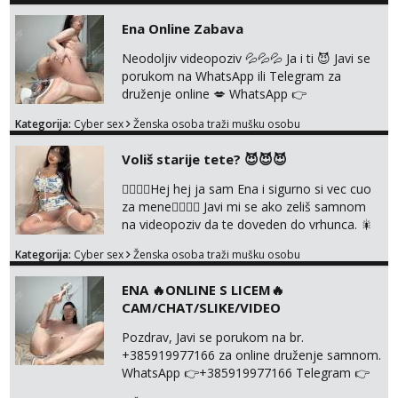
+385919977166 Telegram 👉
Ena Online Zabava
@enafriedrichkis 🤬NE RADIM SASTANKE I
DRUZENJA UZIVO🤬
Neodoljiv videopoziv 💦💦💦 Ja i ti 😈 Javi se
porukom na WhatsApp ili Telegram za
druženje online 💋 WhatsApp 👉
+385919977166 Telegram 👉
Kategorija:
Cyber sex
Ženska osoba traži mušku osobu
@enafriedrichkis NEE radimo sastnke uzivo
nalazenja itd.. +385919977166
Voliš starije tete? 😈😈😈
❤️‍🔥❤️‍🔥Hej hej ja sam Ena i sigurno si vec cuo
za mene❤️‍🔥❤️‍🔥 Javi mi se ako zeliš samnom
na videopoziv da te doveden do vrhunca. 🎇
WhatsApp 👉+385919977166 Telegram 👉
Kategorija:
Cyber sex
Ženska osoba traži mušku osobu
@enafriedrichkis Radim samo ONLINE I
NISTA UŽIVO!!!
ENA 🔥ONLINE S LICEM🔥
CAM/CHAT/SLIKE/VIDEO
Pozdrav, Javi se porukom na br.
+385919977166 za online druženje samnom.
WhatsApp 👉+385919977166 Telegram 👉
@enafriedrichkis Radim videopozive s licem,