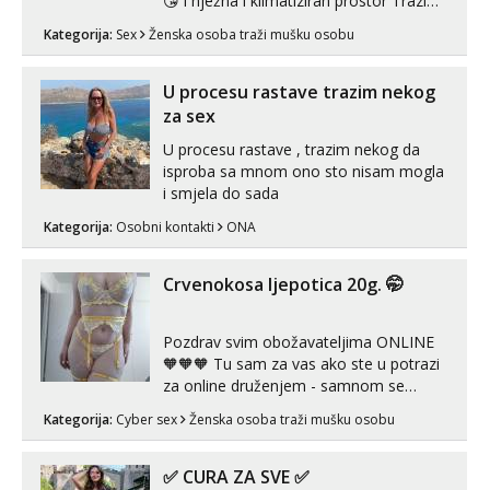
😘 i nježna i klimatiziran prostor Trazim
sex za nagradu Radim klasican sex
Kategorija:
Sex
Ženska osoba traži mušku osobu
Pusenje i gutanje sperme Erotsko rublje
imam uvijek Lizati me mozes i ljubiti po
tijelu Iskljucivo neradim analni !!! I
U procesu rastave trazim nekog
neljubim se Wha...
za sex
U procesu rastave , trazim nekog da
isproba sa mnom ono sto nisam mogla
i smjela do sada
Kategorija:
Osobni kontakti
ONA
Crvenokosa ljepotica 20g. 🤭
Pozdrav svim obožavateljima ONLINE
🧡🧡🧡 Tu sam za vas ako ste u potrazi
za online druženjem - samnom se
možete zabaviti preko videopoziva, ili
Kategorija:
Cyber sex
Ženska osoba traži mušku osobu
ako vam nisam dovoljna radim i u paru i
trojci s kolegicama, svaka je drugačija
😉 Radim i vruća tipkanja uz slike i hot
✅ CURA ZA SVE ✅