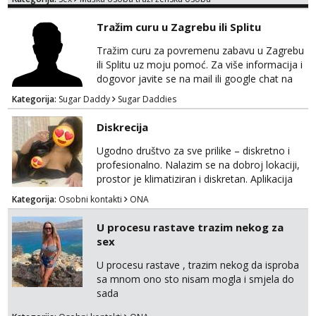
sve stvar dogovora otvoren za sve
opcije!!!Parovi isto dobro došli!!!
Tražim curu u Zagrebu ili Splitu
Tražim curu za povremenu zabavu u Zagrebu
ili Splitu uz moju pomoć. Za više informacija i
dogovor javite se na mail ili google chat na
oneofakind999111@gmail.com
Kategorija:
Sugar Daddy
Sugar Daddies
Diskrecija
Ugodno društvo za sve prilike – diskretno i
profesionalno. Nalazim se na dobroj lokaciji,
prostor je klimatiziran i diskretan. Aplikacija
what sapp 0957660399.
Kategorija:
Osobni kontakti
ONA
U procesu rastave trazim nekog za
sex
U procesu rastave , trazim nekog da isproba
sa mnom ono sto nisam mogla i smjela do
sada