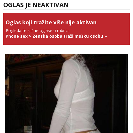
tel:0,93€ - mob:1,12€ min
OGLAS JE NEAKTIVAN
Anđela
Čekam tvoj poziv!
Oglas koji tražite više nije aktivan
Tel:
064/677-677
- Kod: #142
Pogledajte slične oglase u rubrici:
tel:0,93€ - mob:1,12€ min
Phone sex
>
Ženska osoba traži mušku osobu
»