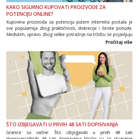
KAKO SIGURNO KUPOVATI PROIZVODE ZA
POTENCIJU ONLINE?
Kupovina proizvoda za potenciju putem interneta postala je
sve popularnija zbog praktičnosti, diskrecije i široke ponude.
Međutim, upravo zbog velike potražnje na tržištu se pojavljuju
i brojni krivotvoreni proizvodi, nepouzdane internetske
Pročitaj više
trgovine te proizvodi nepoznatog podrijetla. ...
ŠTO IZBJEGAVATI U PRVIH 48 SATI DOPISIVANJA
Granice su važne: Što izbjegavati u prvih 48 sati
dopisivanjaPrvih 48 sati dopisivanja ključni su za stvaranje