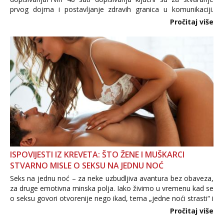
prvog dojma i postavljanje zdravih granica u komunikaciji.
Važno je izbjeći prebrzo otkrivanje osobnih ili intimnih
Pročitaj više
informacija, jer nepoznata osoba još nije zaslužila to
povjerenje. Takođe...
ISPOVIJESTI IZ KREVETA: ŠTO ŽENE I MUŠKARCI
STVARNO MISLE O SEKSU NA JEDNU NOĆ
Seks na jednu noć – za neke uzbudljiva avantura bez obaveza,
za druge emotivna minska polja. Iako živimo u vremenu kad se
o seksu govori otvorenije nego ikad, tema „jedne noći strasti“ i
dalje izaziva burne rasprave. Što zapravo misle žene, a što
Pročitaj više
muškarci? Jesu...