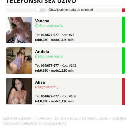
TELEFONSKI SEX UŽIVO
Obavijesti me kada se oslobodi
Vanesa
Čekam tvoj poziv!
Tel:
064/677-677
- Kod: #74
tel:0,93€ - mob:1,12€ min
Anđela
Čekam tvoj poziv!
Tel:
064/677-677
- Kod: #142
tel:0,93€ - mob:1,12€ min
Alisa
Razgovaram :)
Tel:
064/677-677
- Kod: #106
tel:0,93€ - mob:1,12€ min
Obavijesti me kada se oslobodi
Vanesa
Čekam tvoj poziv!
Ljubavni oglasnik
›
Phone sex
›
Ženska osoba traži mušku osobu
› Ozbiljna
rastavljena žena traži mladog pastuha
Tel:
064/677-677
- Kod: #74