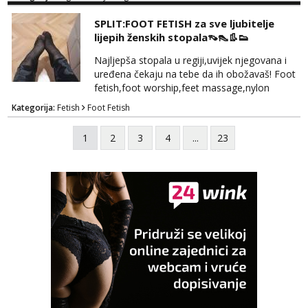
kosu - se dobro ljubiš - si fleksibilna s
vremenom (jer ga nemam previše) i
SPLIT:FOOT FETISH za sve ljubitelje
dostupna radnim danom (vikendi i noći su za
lijepih ženskih stopala👡👠👢👟
obitelj) - vodiš brigu o zdravlju i koristiš
zaštitu Ne javljajte se: - debele - frajeri i
Najljepša stopala u regiji,uvijek njegovana i
paro...
uređena čekaju na tebe da ih obožavaš! Foot
fetish,foot worship,feet massage,nylon
fetish,trampling... Ponedjeljak-subota:15-
Kategorija:
Fetish
Foot Fetish
20.30h. Samo za istinske obožavatelje ovog
fetisha,isključivo POZIV. Sex i sl.ISKLJUČENO!
1
2
3
4
...
23