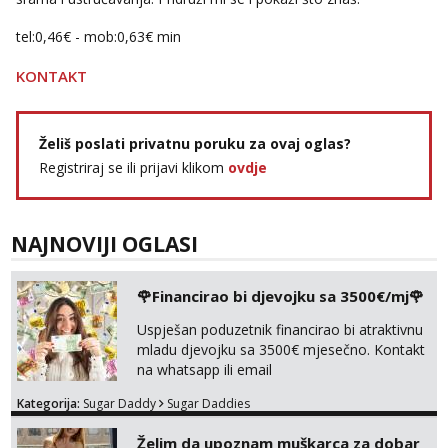
tel:0,46€ - mob:0,63€ min
KONTAKT
Želiš poslati privatnu poruku za ovaj oglas?
Registriraj se ili prijavi klikom
ovdje
NAJNOVIJI OGLASI
🌹Financirao bi djevojku sa 3500€/mj🌹
Uspješan poduzetnik financirao bi atraktivnu
mladu djevojku sa 3500€ mjesečno. Kontakt
na whatsapp ili email
Kategorija:
Sugar Daddy
Sugar Daddies
Želim da upoznam muškarca za dobar