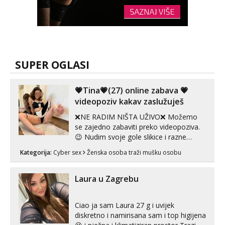
SUPER OGLASI
💗Tina💗(27) online zabava 💗
videopoziv kakav zaslužuješ
❌NE RADIM NIŠTA UŽIVO❌ Možemo
se zajedno zabaviti preko videopoziva.
😉 Nudim svoje gole slikice i razne
videouradke. 🤩 Za online zabavu pošalji
Kategorija:
Cyber sex
Ženska osoba traži mušku osobu
poruku na Whatsapp, Telegram ili Viber.
😎 +385 91 912 3322 Za provjeru moje
autentičnosti možeš me vidjeti na
Laura u Zagrebu
videopozivu. 😉 S vama sam vec 5 ...
Ciao ja sam Laura 27 g i uvijek
diskretno i namirisana sam i top higijena