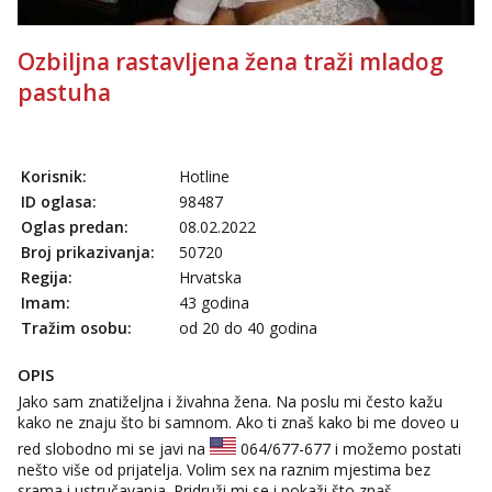
Ozbiljna rastavljena žena traži mladog
pastuha
Korisnik:
Hotline
ID oglasa:
98487
Oglas predan:
08.02.2022
Broj prikazivanja:
50720
Regija:
Hrvatska
Imam:
43 godina
Tražim osobu:
od 20 do 40 godina
OPIS
Jako sam znatiželjna i živahna žena. Na poslu mi često kažu
kako ne znaju što bi samnom. Ako ti znaš kako bi me doveo u
red slobodno mi se javi na
064/677-677
i možemo postati
nešto više od prijatelja. Volim sex na raznim mjestima bez
srama i ustručavanja. Pridruži mi se i pokaži što znaš.