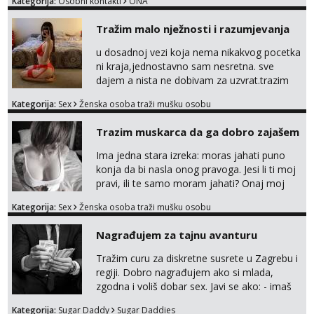
Kategorija:
Osobni kontakti
ONA
Tražim malo nježnosti i razumjevanja
u dosadnoj vezi koja nema nikakvog pocetka
ni kraja,jednostavno sam nesretna. sve
dajem a nista ne dobivam za uzvrat.trazim
muskarca koji ce zadovoljiti moje potrebe,ne
Kategorija:
Sex
Ženska osoba traži mušku osobu
trazim puno samo malo njeznosti i
razumjevanja. volim njezan seks i njezne
Trazim muskarca da ga dobro zajašem
poljupce po tijelu koji me jako
pale,obozavam kad muskarac preuzme
Ima jedna stara izreka: moras jahati puno
kontrolu . javi se :) Klikni na link ispod i nadji
konja da bi nasla onog pravoga. Jesi li ti moj
me tamo, cekam te!
pravi, ili te samo moram jahati? Onaj moj
bivsi je bio samo konj hahahahah Klikni niže
Kategorija:
Sex
Ženska osoba traži mušku osobu
na sexdater link i javi mi se tamo....
Nagrađujem za tajnu avanturu
Tražim curu za diskretne susrete u Zagrebu i
regiji. Dobro nagrađujem ako si mlada,
zgodna i voliš dobar sex. Javi se ako: - imaš
do 25 godina - imaš do 65 kg - imaš dugu
Kategorija:
Sugar Daddy
Sugar Daddies