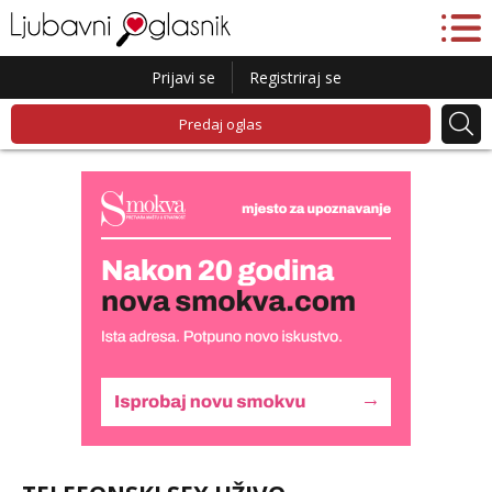
Prijavi se
Registriraj se
Predaj oglas
Alisa
Razgovaram :)
Tel:
064/677-677
- Kod: #106
tel:0,93€ - mob:1,12€ min