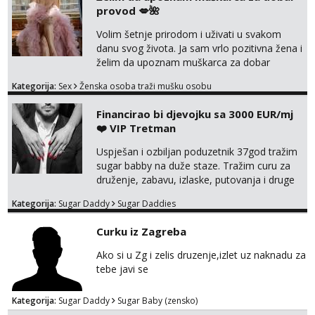
provod 💋🌺
Volim šetnje prirodom i uživati u svakom
danu svog života. Ja sam vrlo pozitivna žena i
želim da upoznam muškarca za dobar
provod, naravno može i nešto više.💋🌺 Klikni
Kategorija:
Sex
Ženska osoba traži mušku osobu
na link ispod i nadji me tamo, cekam te!
Financirao bi djevojku sa 3000 EUR/mj
❤️ VIP Tretman
Uspješan i ozbiljan poduzetnik 37god tražim
sugar babby na duže staze. Tražim curu za
druženje, zabavu, izlaske, putovanja i druge
lijepe stvari na obostranu korist. Ako si
Kategorija:
Sugar Daddy
Sugar Daddies
otvorena, komunikativna, zgodna i atraktivna
javi se na moj email:
Curku iz Zagreba
markodalic37@gmail.com
Ako si u Zg i zelis druzenje,izlet uz naknadu za
tebe javi se
Kategorija:
Sugar Daddy
Sugar Baby (zensko)