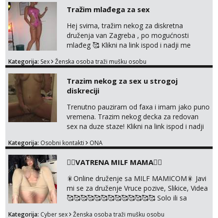
Tražim mlađega za sex
Hej svima, tražim nekog za diskretna
druženja van Zagreba , po mogućnosti
mlađeg 🥰 Klikni na link ispod i nadji me
tamo, cekam te!
Kategorija:
Sex
Ženska osoba traži mušku osobu
Trazim nekog za sex u strogoj
diskreciji
Trenutno pauziram od faxa i imam jako puno
vremena. Trazim nekog decka za redovan
sex na duze staze! Klikni na link ispod i nadji
me tamo, cekam te!
Kategorija:
Osobni kontakti
ONA
❤️‍🔥VATRENA MILF MAMA❤️‍🔥
🎇Online druženje sa MILF MAMICOM🎇 Javi
mi se za druženje Vruce pozive, Slikice, Videa
🥰🥰🥰🥰🥰🥰🥰🥰🥰🥰🥰🥰🥰 Solo ili sa
partnerom ili kolegicama Javi mi se porukom
Kategorija:
Cyber sex
Ženska osoba traži mušku osobu
WhatsApp ili Telegram WhatsApp 👉