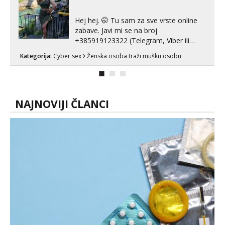
line pozive. Za vas sam pripremila ...
Hej hej. 🤭 Tu sam za sve vrste online
zabave. Javi mi se na broj
+385919123322 (Telegram, Viber ili
Whatsapp). 🤙 NE javljaj se na uzivo.
Kategorija:
Cyber sex
Ženska osoba traži mušku osobu
Hvala.
NAJNOVIJI ČLANCI