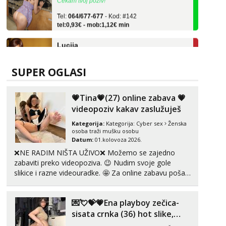
Tel:
064/677-677
- Kod: #142
tel:0,93€ - mob:1,12€ min
Lucija
Razgovaram :)
Tel:
064/677-677
- Kod: #136
SUPER OGLASI
tel:0,93€ - mob:1,12€ min
Obavijesti me kada se oslobodi
💗Tina💗(27) online zabava 💗
Liliana
Razgovaram :)
videopoziv kakav zaslužuješ
Tel:
064/677-677
- Kod: #69
Kategorija:
Kategorija:
Cyber sex
Ženska
tel:0,93€ - mob:1,12€ min
osoba traži mušku osobu
Datum:
01.kolovoza 2026.
Obavijesti me kada se oslobodi
❌NE RADIM NIŠTA UŽIVO❌ Možemo se zajedno
Vanesa
zabaviti preko videopoziva. 😉 Nudim svoje gole
Čekam tvoj poziv!
slikice i razne videouradke. 🤩 Za online zabavu pošalji
poruku na Whatsapp, Telegram ili Viber. 😎 +385 91
Tel:
064/677-677
- Kod: #74
tel:0,93€ - mob:1,12€ min
912 3322 Za provjeru moje autentičnosti možeš me
💌💘💝💗Ena playboy zečica-
vidjeti na videopozivu. 😉 S vama sam vec 5 ...
Zara
sisata crnka (36) hot slike,
Čekam tvoj poziv!
videa i c2c💗