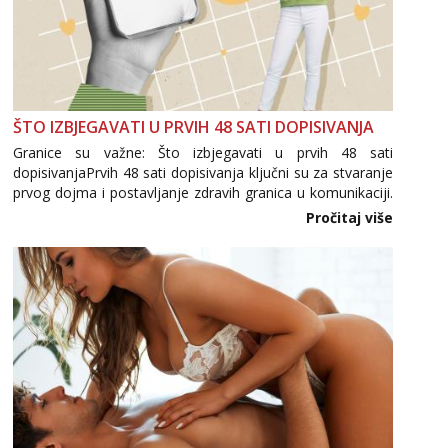
ŠTO IZBJEGAVATI U PRVIH 48 SATI DOPISIVANJA
Granice su važne: Što izbjegavati u prvih 48 sati
dopisivanjaPrvih 48 sati dopisivanja ključni su za stvaranje
prvog dojma i postavljanje zdravih granica u komunikaciji.
Važno je izbjeći prebrzo otkrivanje osobnih ili intimnih
Pročitaj više
informacija, jer nepoznata osoba još nije zaslužila to
povjerenje. Takođe...