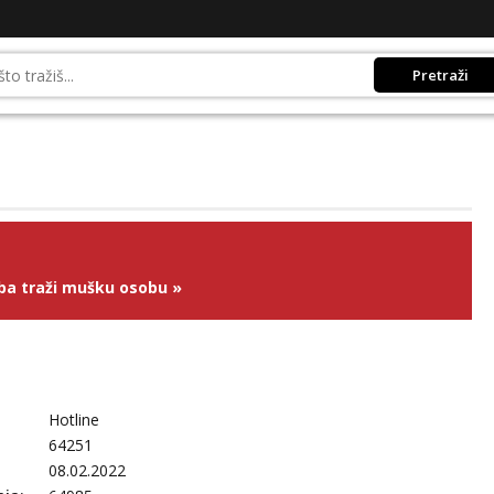
Pretraži
ba traži mušku osobu
»
Hotline
64251
08.02.2022