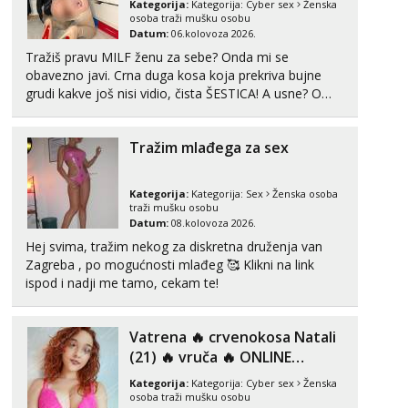
Kategorija:
Kategorija:
Cyber sex
Ženska
osoba traži mušku osobu
Tel:
064/677-677
- Kod: #123
Datum:
06.kolovoza 2026.
tel:0,93€ - mob:1,12€ min
Tražiš pravu MILF ženu za sebe? Onda mi se
Anđela
obavezno javi. Crna duga kosa koja prekriva bujne
Čekam tvoj poziv!
grudi kakve još nisi vidio, čista ŠESTICA! A usne? O
usnama bolje da ni ne pričam. Prave pune usne koje
Tel:
064/677-677
- Kod: #142
će ti se urezati u pamćenje, jer vjeruj mi, takve još
tel:0,93€ - mob:1,12€ min
Tražim mlađega za sex
nisi vidio. Uvijek sam spremna za ONLOINE zabavu...
Kategorija:
Kategorija:
Sex
Ženska osoba
traži mušku osobu
Datum:
08.kolovoza 2026.
Hej svima, tražim nekog za diskretna druženja van
Zagreba , po mogućnosti mlađeg 🥰 Klikni na link
ispod i nadji me tamo, cekam te!
Vatrena ‎️‍🔥 crvenokosa Natali
(21) ‎️‍🔥 vruča‎ ️‍🔥 ONLINE
ZABAVA
Kategorija:
Kategorija:
Cyber sex
Ženska
osoba traži mušku osobu