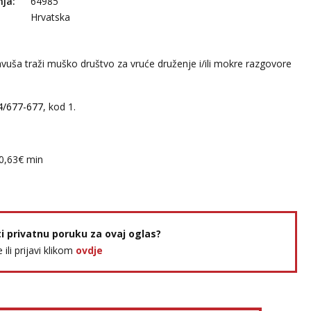
nja:
64985
Hrvatska
avuša traži muško društvo za vruće druženje i/ili mokre razgovore
4/677-677
, kod 1.
:0,63€ min
ti privatnu poruku za ovaj oglas?
e ili prijavi klikom
ovdje