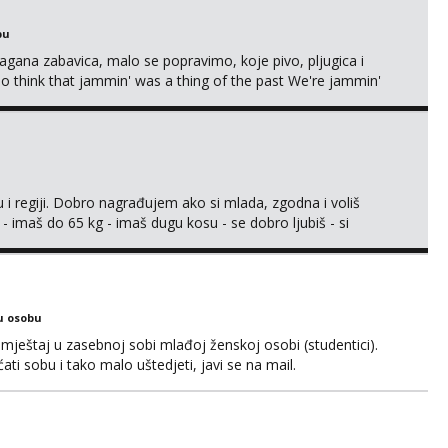
bu
Lagana zabavica, malo se popravimo, koje pivo, pljugica i
To think that jammin' was a thing of the past We're jammin'
 i regiji. Dobro nagrađujem ako si mlada, zgodna i voliš
 - imaš do 65 kg - imaš dugu kosu - se dobro ljubiš - si
še) i dostupna radnim danom (vikendi i noći su za obitelj) -
ljajte se: - debele - frajeri i paro...
u osobu
ještaj u zasebnoj sobi mlađoj ženskoj osobi (studentici).
ćati sobu i tako malo uštedjeti, javi se na mail.