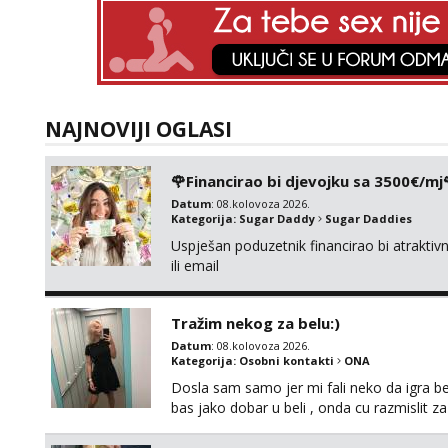
NAJNOVIJI OGLASI
🌹Financirao bi djevojku sa 3500€/mj
Datum
: 08.kolovoza 2026.
Kategorija:
Sugar Daddy
Sugar Daddies
Uspješan poduzetnik financirao bi atrakt
ili email
Tražim nekog za belu:)
Datum
: 08.kolovoza 2026.
Kategorija:
Osobni kontakti
ONA
Dosla sam samo jer mi fali neko da igra be
bas jako dobar u beli , onda cu razmislit za