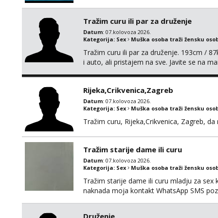
Tražim curu ili par za druženje
Datum
: 07.kolovoza 2026.
Kategorija:
Sex
Muška osoba traži žensku oso
Tražim curu ili par za druženje. 193cm / 
i auto, ali pristajem na sve. Javite se na 
spola. mauli772@proton.me
Rijeka,Crikvenica,Zagreb
Datum
: 07.kolovoza 2026.
Kategorija:
Sex
Muška osoba traži žensku oso
Tražim curu, Rijeka,Crikvenica, Zagreb, d
Tražim starije dame ili curu
Datum
: 07.kolovoza 2026.
Kategorija:
Sex
Muška osoba traži žensku oso
Tražim starije dame ili curu mladju za sex
naknada moja kontakt WhatsApp SMS poziv
Druženje