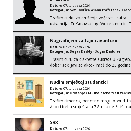
Datum
: 07.kolovoza 2026.
Kategorija:
Sex
Muška osoba traži žensku oso
Tražim curku za druženje večeras i sutra. 
uzivancija. Trešnjavka jug. We're jammin' 
And I hope this jam is gonna last
Nagrađujem za tajnu avanturu
Datum
: 07.kolovoza 2026.
Kategorija:
Sugar Daddy
Sugar Daddies
Tražim curu za diskretne susrete u Zagrebu
dobar sex. Javi se ako: - imaš do 25 godina
fleksibilna s vremenom (jer ga nemam previ
vodiš brigu o zdravlju i koristiš zaštitu Ne jav
Nudim smještaj studentici
Datum
: 07.kolovoza 2026.
Kategorija:
Druženje
Muška osoba traži žensk
Tražim cimericu, odnosno mogu ponuditi sm
Ako ti treba smještaj u ZG-u, a ne želiš pla
Sex
Datum
: 07.kolovoza 2026.