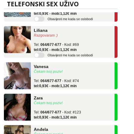
TELEFONSKI SEX UŽIVO
Tel:
064/677-677
- Kod: #136
tel:0,93€ - mob:1,12€ min
Obavijesti me kada se oslobodi
Liliana
Razgovaram :)
Tel:
064/677-677
- Kod: #69
tel:0,93€ - mob:1,12€ min
Obavijesti me kada se oslobodi
Vanesa
Čekam tvoj poziv!
Tel:
064/677-677
- Kod: #74
tel:0,93€ - mob:1,12€ min
Zara
Čekam tvoj poziv!
Tel:
064/677-677
- Kod: #123
tel:0,93€ - mob:1,12€ min
Anđela
Čekam tvoj poziv!