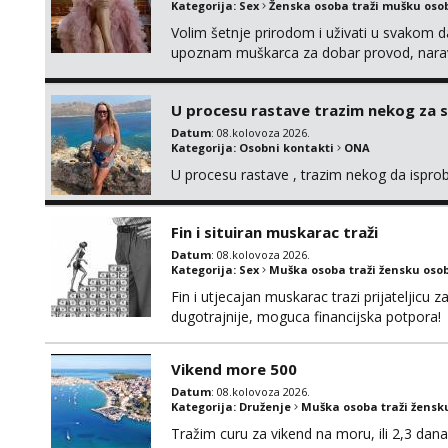
Kategorija:
Sex
Ženska osoba traži mušku oso
Volim šetnje prirodom i uživati u svakom da
upoznam muškarca za dobar provod, naravno
tamo, cekam te!
U procesu rastave trazim nekog za 
Datum
: 08.kolovoza 2026.
Kategorija:
Osobni kontakti
ONA
U procesu rastave , trazim nekog da ispr
Fin i situiran muskarac traži
Datum
: 08.kolovoza 2026.
Kategorija:
Sex
Muška osoba traži žensku oso
Fin i utjecajan muskarac trazi prijateljic
dugotrajnije, moguca financijska potpora!
Vikend more 500
Datum
: 08.kolovoza 2026.
Kategorija:
Druženje
Muška osoba traži žensk
Tražim curu za vikend na moru, ili 2,3 dana