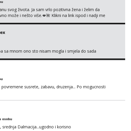
bu
nu svog života. Ja sam vrlo pozitivna žena i želim da
 može i nešto više.💋🌺 Klikni na link ispod i nadji me
sex
oba sa mnom ono sto nisam mogla i smjela do sada
bu
u za povremene susrete, zabavu, druzenja... Po mogucnosti
u osobu
, srednja Dalmacija...ugodno i korisno