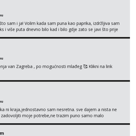
bu
što sam i ja! Volim kada sam puna kao paprika, izdržljiva sam
s i više puta dnevno bilo kad i bilo gdje zato se javi što prije
 me tamo, cekam te!
bu
enja van Zagreba , po mogućnosti mlađeg 🥰 Klikni na link
bu
a ni kraja,jednostavno sam nesretna. sve dajem a nista ne
e zadovoljiti moje potrebe,ne trazim puno samo malo
s i njezne poljupce po tijelu koji me jako pale,obozavam kad
ni na link ispod i nadji me tamo, cekam te!
em