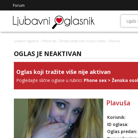
Forum
Ljubavni oglasnik
›
Phone sex
›
Ženska osoba traži mušku osobu
› Plavuša
OGLAS JE NEAKTIVAN
Oglas koji tražite više nije aktivan
Pogledajte slične oglase u rubrici:
Phone sex
>
Ženska oso
Plavuša
Korisnik:
ID oglasa:
Oglas predan: