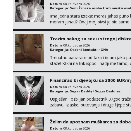
Datum
: 08.kolovoza 2026.
Kategorija:
Sex
Ženska osoba traži mušku oso
Ima jedna stara izreka: moras jahati puno ko
moram jahati? Onaj moj bivsi je bio samo ko
Trazim nekog za sex u strogoj diskrec
Datum
: 08.kolovoza 2026.
Kategorija:
Osobni kontakti
ONA
Trenutno pauziram od faxa i imam jako p
staze! Klikni na link ispod i nadji me tamo,
Financirao bi djevojku sa 3000 EUR/m
Datum
: 08.kolovoza 2026.
Kategorija:
Sugar Daddy
Sugar Daddies
Uspješan i ozbiljan poduzetnik 37god traž
zabavu, izlaske, putovanja i druge lijepe s
zgodna i atraktivna javi se na moj email:
Želim da upoznam muškarca za doba
Datum
: 08.kolovoza 2026.