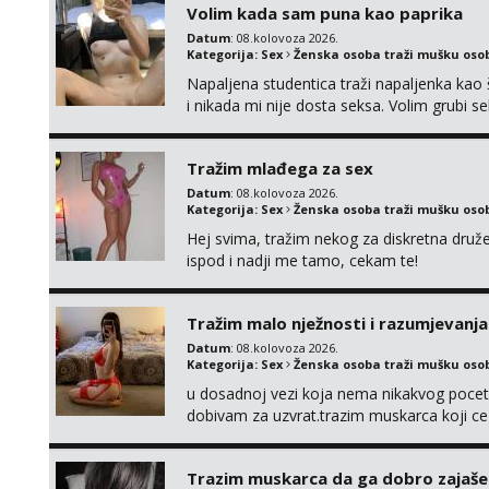
Volim kada sam puna kao paprika
Datum
: 08.kolovoza 2026.
Kategorija:
Sex
Ženska osoba traži mušku oso
Napaljena studentica traži napaljenka kao 
i nikada mi nije dosta seksa. Volim grubi sek
da me isprobaš Klikni na link ispod i nadji
Tražim mlađega za sex
Datum
: 08.kolovoza 2026.
Kategorija:
Sex
Ženska osoba traži mušku oso
Hej svima, tražim nekog za diskretna druž
ispod i nadji me tamo, cekam te!
Tražim malo nježnosti i razumjevanja
Datum
: 08.kolovoza 2026.
Kategorija:
Sex
Ženska osoba traži mušku oso
u dosadnoj vezi koja nema nikakvog pocetk
dobivam za uzvrat.trazim muskarca koji c
njeznosti i razumjevanja. volim njezan sek
muskarac preuzme kontrolu . javi se :) Klik
Trazim muskarca da ga dobro zajaš