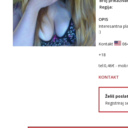
Broj prikaziva
Regija:
OPIS
Interesantna pl
:)
Kontakt
06
+18
tel:0,46€ - mob
KONTAKT
Želiš posla
Registriraj s