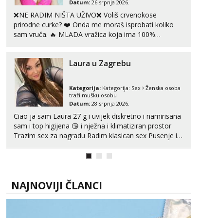
Datum:
26.srpnja 2026.
❌NE RADIM NIŠTA UŽIVO❌ Voliš crvenokose
prirodne curke? ❤️ Onda me moraš isprobati koliko
sam vruča.‎ ️‍🔥 MLADA vražica koja ima 100%
prorodne grudi, 💦 Misli su mi uvijek prljave i u svemu
vidim samo užitak. 💦 U mojoj raznolikoj ponudi
Laura u Zagrebu
možeš pranaći nešto po svojoj mjeri. Sexi videa s
kolegica...
Kategorija:
Kategorija:
Sex
Ženska osoba
traži mušku osobu
Datum:
28.srpnja 2026.
Ciao ja sam Laura 27 g i uvijek diskretno i namirisana
sam i top higijena 😘 i nježna i klimatiziran prostor
Trazim sex za nagradu Radim klasican sex Pusenje i
gutanje sperme Erotsko rublje imam uvijek Lizati me
mozes i ljubiti po tijelu Iskljucivo neradim analni !!! I
neljubim se Wha...
NAJNOVIJI ČLANCI