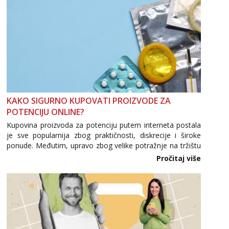
KAKO SIGURNO KUPOVATI PROIZVODE ZA
POTENCIJU ONLINE?
Kupovina proizvoda za potenciju putem interneta postala
je sve popularnija zbog praktičnosti, diskrecije i široke
ponude. Međutim, upravo zbog velike potražnje na tržištu
se pojavljuju i brojni krivotvoreni proizvodi, nepouzdane
Pročitaj više
internetske trgovine te proizvodi nepoznatog podrijetla. ...