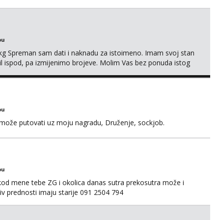
bu
87kg Spreman sam dati i naknadu za istoimeno. Imam svoj stan
mail ispod, pa izmijenimo brojeve. Molim Vas bez ponuda istog
bu
a može putovati uz moju nagradu, Druženje, sockjob.
bu
 kod mene tebe ZG i okolica danas sutra prekosutra može i
 prednosti imaju starije 091 2504 794