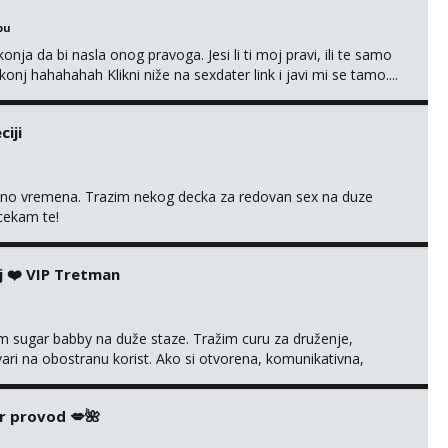
bu
nja da bi nasla onog pravoga. Jesi li ti moj pravi, ili te samo
nj hahahahah Klikni niže na sexdater link i javi mi se tamo....
iji
uno vremena. Trazim nekog decka za redovan sex na duze
 cekam te!
j ❤️ VIP Tretman
im sugar babby na duže staze. Tražim curu za druženje,
tvari na obostranu korist. Ako si otvorena, komunikativna,
 markodalic37@gmail.com
r provod 💋🌺