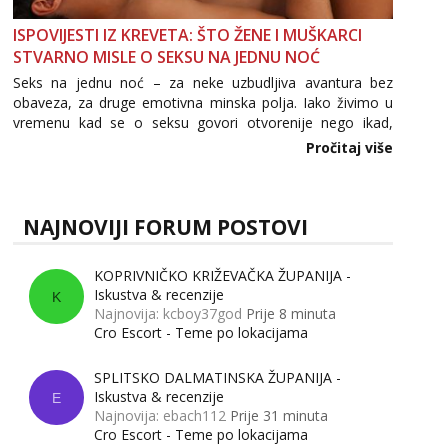
ISPOVIJESTI IZ KREVETA: ŠTO ŽENE I MUŠKARCI
STVARNO MISLE O SEKSU NA JEDNU NOĆ
Seks na jednu noć – za neke uzbudljiva avantura bez
obaveza, za druge emotivna minska polja. Iako živimo u
vremenu kad se o seksu govori otvorenije nego ikad,
tema „jedne noći strasti“ i dalje izaziva burne rasprave. Što
Pročitaj više
zapravo misle žene, a što muškarci? Jesu...
NAJNOVIJI FORUM POSTOVI
KOPRIVNIČKO KRIŽEVAČKA ŽUPANIJA -
Iskustva & recenzije
K
Najnovija: kcboy37god
Prije 8 minuta
Cro Escort - Teme po lokacijama
SPLITSKO DALMATINSKA ŽUPANIJA -
Iskustva & recenzije
E
Najnovija: ebach112
Prije 31 minuta
Cro Escort - Teme po lokacijama