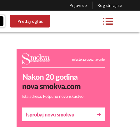
Prijavi se
Registriraj se
Predaj oglas
Lucija
Razgovaram :)