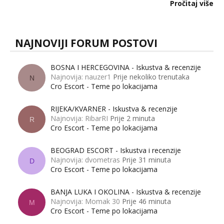
dalje izaziva burne rasprave. Što zapravo misle žene, a što
Pročitaj više
muškarci? Jesu...
NAJNOVIJI FORUM POSTOVI
BOSNA I HERCEGOVINA - Iskustva & recenzije
Najnovija: nauzer1
Prije nekoliko trenutaka
N
Cro Escort - Teme po lokacijama
RIJEKA/KVARNER - Iskustva & recenzije
Najnovija: RibarRI
Prije 2 minuta
R
Cro Escort - Teme po lokacijama
BEOGRAD ESCORT - Iskustva i recenzije
Najnovija: dvometras
Prije 31 minuta
D
Cro Escort - Teme po lokacijama
BANJA LUKA I OKOLINA - Iskustva & recenzije
Najnovija: Momak 30
Prije 46 minuta
M
Cro Escort - Teme po lokacijama