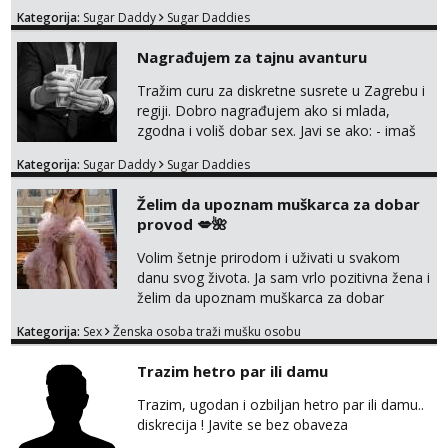
Kategorija:
Sugar Daddy
Sugar Daddies
Nagrađujem za tajnu avanturu
Tražim curu za diskretne susrete u Zagrebu i
regiji. Dobro nagrađujem ako si mlada,
zgodna i voliš dobar sex. Javi se ako: - imaš
do 25 godina - imaš do 65 kg - imaš dugu
Kategorija:
Sugar Daddy
Sugar Daddies
kosu - se dobro ljubiš - si fleksibilna s
vremenom (jer ga nemam previše) i
Želim da upoznam muškarca za dobar
dostupna radnim danom (vikendi i noći su za
provod 💋🌺
obitelj) - vodiš brigu o zdravlju i koristiš
zaštitu Ne javljajte se: - debele - frajeri i
Volim šetnje prirodom i uživati u svakom
paro...
danu svog života. Ja sam vrlo pozitivna žena i
želim da upoznam muškarca za dobar
provod, naravno može i nešto više.💋🌺 Klikni
Kategorija:
Sex
Ženska osoba traži mušku osobu
na link ispod i nadji me tamo, cekam te!
Trazim hetro par ili damu
Trazim, ugodan i ozbiljan hetro par ili damu..
diskrecija ! Javite se bez obaveza