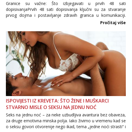
Granice su važne: Što izbjegavati u prvih 48 sati
dopisivanjaPrvih 48 sati dopisivanja ključni su za stvaranje
prvog dojma i postavljanje zdravih granica u komunikaciji.
Važno je izbjeći prebrzo otkrivanje osobnih ili intimnih
Pročitaj više
informacija, jer nepoznata osoba još nije zaslužila to
povjerenje. Takođe...
ISPOVIJESTI IZ KREVETA: ŠTO ŽENE I MUŠKARCI
STVARNO MISLE O SEKSU NA JEDNU NOĆ
Seks na jednu noć – za neke uzbudljiva avantura bez obaveza,
za druge emotivna minska polja. Iako živimo u vremenu kad se
o seksu govori otvorenije nego ikad, tema „jedne noći strasti“ i