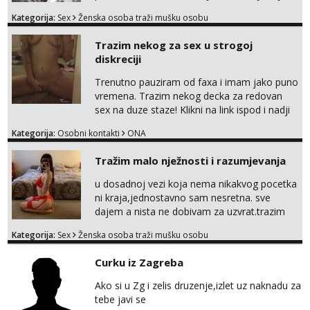
bivsi je bio samo konj hahahahah Klikni niže
Kategorija:
Sex
Ženska osoba traži mušku osobu
na sexdater link i javi mi se tamo....
Trazim nekog za sex u strogoj
diskreciji
Trenutno pauziram od faxa i imam jako puno
vremena. Trazim nekog decka za redovan
sex na duze staze! Klikni na link ispod i nadji
me tamo, cekam te!
Kategorija:
Osobni kontakti
ONA
Tražim malo nježnosti i razumjevanja
u dosadnoj vezi koja nema nikakvog pocetka
ni kraja,jednostavno sam nesretna. sve
dajem a nista ne dobivam za uzvrat.trazim
muskarca koji ce zadovoljiti moje potrebe,ne
Kategorija:
Sex
Ženska osoba traži mušku osobu
trazim puno samo malo njeznosti i
razumjevanja. volim njezan seks i njezne
Curku iz Zagreba
poljupce po tijelu koji me jako
pale,obozavam kad muskarac preuzme
Ako si u Zg i zelis druzenje,izlet uz naknadu za
kontrolu . javi se :) Klikni na link ispod i nadji
tebe javi se
me tamo, cekam te!