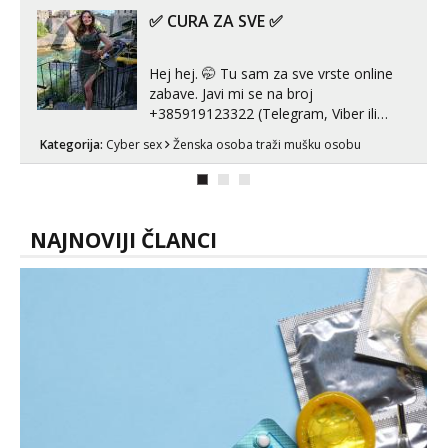
kombinacije halteri, haljine, štikle,
✅ CURA ZA SVE ✅
samostojeće itd. Nudim svakakva videa
seksa, puš...
Hej hej. 🤭 Tu sam za sve vrste online
zabave. Javi mi se na broj
+385919123322 (Telegram, Viber ili
Whatsapp). 🤙 NE javljaj se na uzivo.
Kategorija:
Cyber sex
Ženska osoba traži mušku osobu
Hvala.
NAJNOVIJI ČLANCI