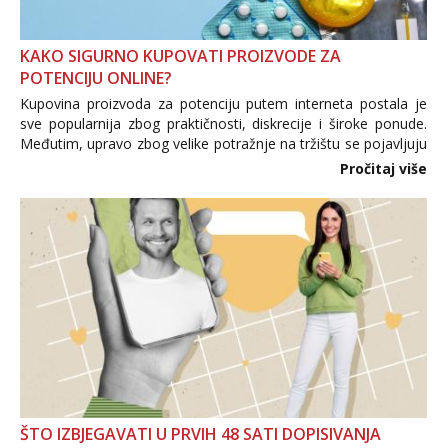
KAKO SIGURNO KUPOVATI PROIZVODE ZA
POTENCIJU ONLINE?
Kupovina proizvoda za potenciju putem interneta postala je
sve popularnija zbog praktičnosti, diskrecije i široke ponude.
Međutim, upravo zbog velike potražnje na tržištu se pojavljuju
i brojni krivotvoreni proizvodi, nepouzdane internetske
Pročitaj više
trgovine te proizvodi nepoznatog podrijetla. ...
ŠTO IZBJEGAVATI U PRVIH 48 SATI DOPISIVANJA