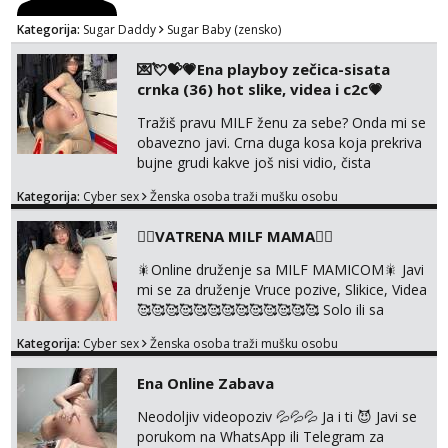
Kategorija:
Sugar Daddy
Sugar Baby (zensko)
💌💘💝💗Ena playboy zečica-sisata
crnka (36) hot slike, videa i c2c💗
Tražiš pravu MILF ženu za sebe? Onda mi se
obavezno javi. Crna duga kosa koja prekriva
bujne grudi kakve još nisi vidio, čista
ŠESTICA! A usne? O usnama bolje da ni ne
Kategorija:
Cyber sex
Ženska osoba traži mušku osobu
pričam. Prave pune usne koje će ti se urezati
u pamćenje, jer vjeruj mi, takve još nisi vidio.
❤️‍🔥VATRENA MILF MAMA❤️‍🔥
Uvijek sam spremna za ONLOINE zabavu.
Volim vruće u porukama uz pokoju fotku.
🎇Online druženje sa MILF MAMICOM🎇 Javi
Radim slikice i videa po tvojoj želji te imam
mi se za druženje Vruce pozive, Slikice, Videa
raznih mater...
🥰🥰🥰🥰🥰🥰🥰🥰🥰🥰🥰🥰🥰 Solo ili sa
partnerom ili kolegicama Javi mi se porukom
Kategorija:
Cyber sex
Ženska osoba traži mušku osobu
WhatsApp ili Telegram WhatsApp 👉
+385919977166 Telegram 👉
Ena Online Zabava
@enafriedrichkis 🤬NE RADIM SASTANKE I
DRUZENJA UZIVO🤬
Neodoljiv videopoziv 💦💦💦 Ja i ti 😈 Javi se
porukom na WhatsApp ili Telegram za