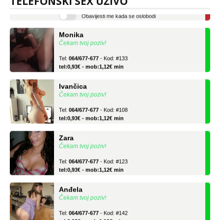
TELEFONSKI SEX UŽIVO
Obavijesti me kada se oslobodi
Monika
Čekam tvoj poziv!
Tel:
064/677-677
- Kod: #133
tel:0,93€ - mob:1,12€ min
Ivančica
Čekam tvoj poziv!
Tel:
064/677-677
- Kod: #108
tel:0,93€ - mob:1,12€ min
Zara
Čekam tvoj poziv!
Tel:
064/677-677
- Kod: #123
tel:0,93€ - mob:1,12€ min
Anđela
Čekam tvoj poziv!
Tel:
064/677-677
- Kod: #142
tel:0,93€ - mob:1,12€ min