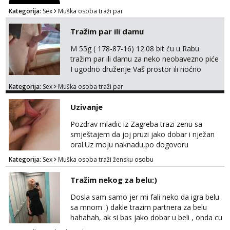
Kategorija:
Sex
Muška osoba traži par
Tražim par ili damu
M 55g ( 178-87-16) 12.08 bit ću u Rabu
tražim par ili damu za neko neobavezno piće
I ugodno druženje Vaš prostor ili noćno
kupanje na osamoj plaži Kontakt
Kategorija:
Sex
Muška osoba traži par
trata.vrh@gmail.com
Uzivanje
Pozdrav mladic iz Zagreba trazi zenu sa
smještajem da joj pruzi jako dobar i nježan
oral.Uz moju naknadu,po dogovoru
.Diskrecija osigurana.
Kategorija:
Sex
Muška osoba traži žensku osobu
Tražim nekog za belu:)
Dosla sam samo jer mi fali neko da igra belu
sa mnom :) dakle trazim partnera za belu
hahahah, ak si bas jako dobar u beli , onda cu
razmislit za dalje Klikni na link ispod i nadji me