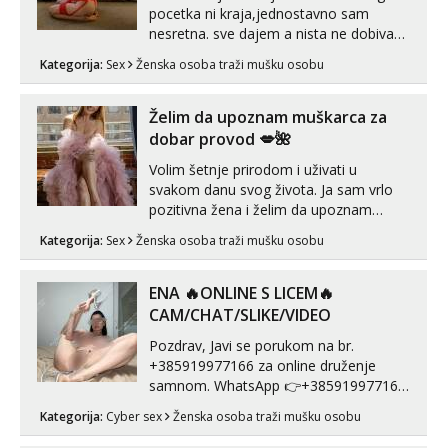
pocetka ni kraja,jednostavno sam
nesretna. sve dajem a nista ne dobivam
za uzvrat.trazim muskarca koji ce
Kategorija:
Sex
Ženska osoba traži mušku osobu
zadovoljiti moje potrebe,ne trazim puno
samo malo njeznosti i razumjevanja.
volim njezan seks i njezne poljupce po
Želim da upoznam muškarca za
tijelu koji me jako pale,obozavam kad
dobar provod 💋🌺
muskar...
Volim šetnje prirodom i uživati u
svakom danu svog života. Ja sam vrlo
pozitivna žena i želim da upoznam
muškarca za dobar provod, naravno
Kategorija:
Sex
Ženska osoba traži mušku osobu
može i nešto više.💋🌺 Klikni na link
ispod i nadji me tamo, cekam te!
ENA 🔥ONLINE S LICEM🔥
CAM/CHAT/SLIKE/VIDEO
Pozdrav, Javi se porukom na br.
+385919977166 za online druženje
samnom. WhatsApp 👉+385919977166
Telegram 👉@enafriedrichkis Radim
Kategorija:
Cyber sex
Ženska osoba traži mušku osobu
videopozive s licem, solo i s partnerom,
kolegicama (Tina&Natali), razne