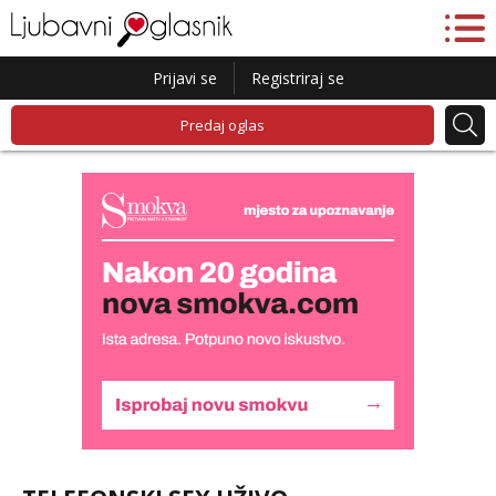
Prijavi se
Registriraj se
Predaj oglas
Liliana
Razgovaram :)
Tel:
064/677-677
- Kod: #69
tel:0,93€ - mob:1,12€ min