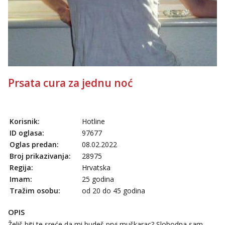
Anđela
Čekam tvoj poziv!
Tel:
064/677-677
- Kod: #142
tel:0,93€ - mob:1,12€ min
Prsata cura za jednu noć
Korisnik:
Hotline
ID oglasa:
97677
Oglas predan:
08.02.2022
Broj prikazivanja:
28975
Regija:
Hrvatska
Imam:
25 godina
Tražim osobu:
od 20 do 45 godina
OPIS
Želiš biti te sreće da mi budeš prvi muškarac? Slobodna sam,