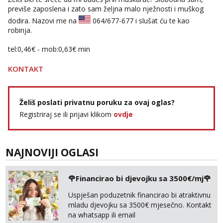
previše zaposlena i zato sam željna malo nježnosti i muškog
dodira. Nazovi me na
064/677-677
i slušat ću te kao
robinja.
tel:0,46€ - mob:0,63€ min
KONTAKT
Želiš poslati privatnu poruku za ovaj oglas?
Registriraj se ili prijavi klikom
ovdje
NAJNOVIJI OGLASI
🌹Financirao bi djevojku sa 3500€/mj🌹
Uspješan poduzetnik financirao bi atraktivnu
mladu djevojku sa 3500€ mjesečno. Kontakt
na whatsapp ili email