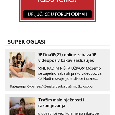
SUPER OGLASI
💗Tina💗(27) online zabava 💗
videopoziv kakav zaslužuješ
❌NE RADIM NIŠTA UŽIVO❌ Možemo
se zajedno zabaviti preko videopoziva.
😉 Nudim svoje gole slikice i razne
videouradke. 🤩 Za online zabavu pošalji
Kategorija:
Cyber sex
Ženska osoba traži mušku osobu
poruku na Whatsapp, Telegram ili Viber.
😎 +385 91 912 3322 Za provjeru moje
autentičnosti možeš me vidjeti na
Tražim malo nježnosti i
videopozivu. 😉 S vama sam vec 5 ...
razumjevanja
u dosadnoj vezi koja nema nikakvog