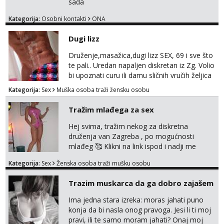
sada
Kategorija:
Osobni kontakti
ONA
Dugi lizz
Druženje,masažica,dugi lizz SEX, 69 i sve što
te pali.. Uredan napaljen diskretan iz Zg. Volio
bi upoznati curu ili damu sličnih vručih željica
za zajedničko ugodno i strastveno druženje.
Kategorija:
Sex
Muška osoba traži žensku osobu
Prostor imam, diskr max. A i mobilan 🚗 sam.
Tražim mlađega za sex
Hej svima, tražim nekog za diskretna
druženja van Zagreba , po mogućnosti
mlađeg 🥰 Klikni na link ispod i nadji me
tamo, cekam te!
Kategorija:
Sex
Ženska osoba traži mušku osobu
Trazim muskarca da ga dobro zajašem
Ima jedna stara izreka: moras jahati puno
konja da bi nasla onog pravoga. Jesi li ti moj
pravi, ili te samo moram jahati? Onaj moj