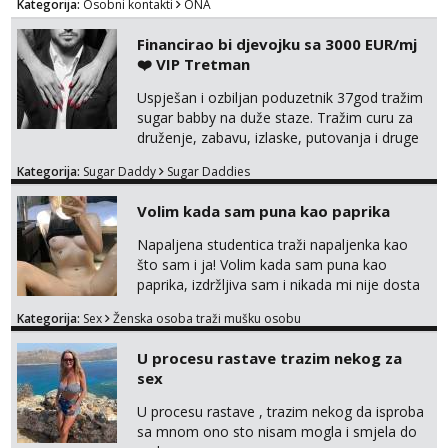
Kategorija:
Osobni kontakti
ONA
tamo, cekam te!
Financirao bi djevojku sa 3000 EUR/mj
❤️ VIP Tretman
Uspješan i ozbiljan poduzetnik 37god tražim
sugar babby na duže staze. Tražim curu za
druženje, zabavu, izlaske, putovanja i druge
lijepe stvari na obostranu korist. Ako si
Kategorija:
Sugar Daddy
Sugar Daddies
otvorena, komunikativna, zgodna i atraktivna
javi se na moj email:
Volim kada sam puna kao paprika
markodalic37@gmail.com
Napaljena studentica traži napaljenka kao
što sam i ja! Volim kada sam puna kao
paprika, izdržljiva sam i nikada mi nije dosta
seksa. Volim grubi seks i više puta dnevno
Kategorija:
Sex
Ženska osoba traži mušku osobu
bilo kad i bilo gdje zato se javi što prije da
me isprobaš Klikni na link ispod i nadji me
U procesu rastave trazim nekog za
tamo, cekam te!
sex
U procesu rastave , trazim nekog da isproba
sa mnom ono sto nisam mogla i smjela do