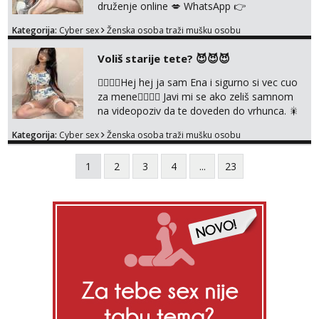
druženje online 💋 WhatsApp 👉
+385919977166 Telegram 👉
Kategorija:
Cyber sex
Ženska osoba traži mušku osobu
@enafriedrichkis NEE radimo sastnke uzivo
nalazenja itd.. +385919977166
Voliš starije tete? 😈😈😈
❤️‍🔥❤️‍🔥Hej hej ja sam Ena i sigurno si vec cuo
za mene❤️‍🔥❤️‍🔥 Javi mi se ako zeliš samnom
na videopoziv da te doveden do vrhunca. 🎇
WhatsApp 👉+385919977166 Telegram 👉
Kategorija:
Cyber sex
Ženska osoba traži mušku osobu
@enafriedrichkis Radim samo ONLINE I
NISTA UŽIVO!!!
1
2
3
4
...
23