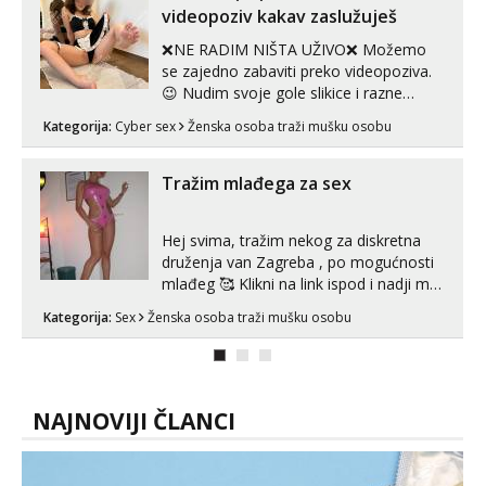
samostojeće itd. Nudim svakakva videa
videopoziv kakav zaslužuješ
seksa, puš...
❌NE RADIM NIŠTA UŽIVO❌ Možemo
se zajedno zabaviti preko videopoziva.
😉 Nudim svoje gole slikice i razne
videouradke. 🤩 Za online zabavu pošalji
Kategorija:
Cyber sex
Ženska osoba traži mušku osobu
poruku na Whatsapp, Telegram ili Viber.
😎 +385 91 912 3322 Za provjeru moje
autentičnosti možeš me vidjeti na
Tražim mlađega za sex
videopozivu. 😉 S vama sam vec 5 ...
Hej svima, tražim nekog za diskretna
druženja van Zagreba , po mogućnosti
mlađeg 🥰 Klikni na link ispod i nadji me
tamo, cekam te!
Kategorija:
Sex
Ženska osoba traži mušku osobu
NAJNOVIJI ČLANCI