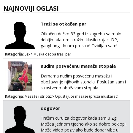
NAJNOVIJI OGLASI
Traži se otkačen par
Otkačen dečko 33 god iz zagreba sa malo
debljim alatom.. tražim klasik trojac, DP,
gangbang.. Imam prostor! Ozbiljan sam!
Kondomi i higijena od mene zajamceni :)
Kategorija:
Sex
Muška osoba traži par
Može i normalna dama/cura koja voli
swingati! :) 0924510862
nudim posvećenu masažu stopala
Damama nudim posvećenu masažu i
obožavanje njihovih stopala. Poslušan sam i
strastveno obožavam stopala.
Kategorija:
Masaže i striptiz
Opustajuce masaze (pruza muskarac)
dogovor
Tražim curu za dogovor kada sam u Zg.
Možda jednom tjedno ako se dobro poklopi.
Može video poziv ako bude dobar vibe u