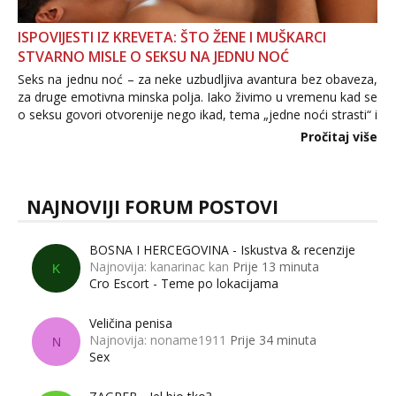
ISPOVIJESTI IZ KREVETA: ŠTO ŽENE I MUŠKARCI
STVARNO MISLE O SEKSU NA JEDNU NOĆ
Seks na jednu noć – za neke uzbudljiva avantura bez obaveza,
za druge emotivna minska polja. Iako živimo u vremenu kad se
o seksu govori otvorenije nego ikad, tema „jedne noći strasti“ i
dalje izaziva burne rasprave. Što zapravo misle žene, a što
Pročitaj više
muškarci? Jesu...
NAJNOVIJI FORUM POSTOVI
BOSNA I HERCEGOVINA - Iskustva & recenzije
Najnovija: kanarinac kan
Prije 13 minuta
K
Cro Escort - Teme po lokacijama
Veličina penisa
Najnovija: noname1911
Prije 34 minuta
N
Sex