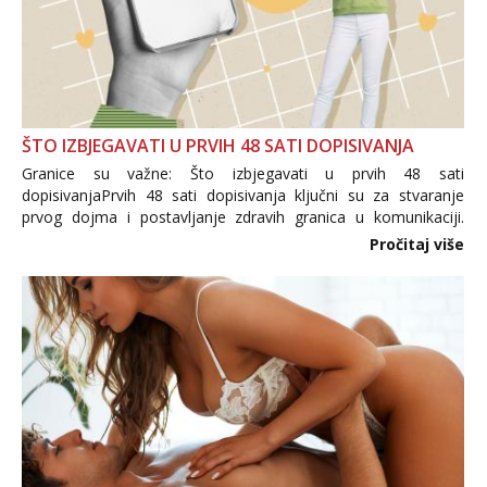
ŠTO IZBJEGAVATI U PRVIH 48 SATI DOPISIVANJA
Granice su važne: Što izbjegavati u prvih 48 sati
dopisivanjaPrvih 48 sati dopisivanja ključni su za stvaranje
prvog dojma i postavljanje zdravih granica u komunikaciji.
Važno je izbjeći prebrzo otkrivanje osobnih ili intimnih
Pročitaj više
informacija, jer nepoznata osoba još nije zaslužila to
povjerenje. Takođe...