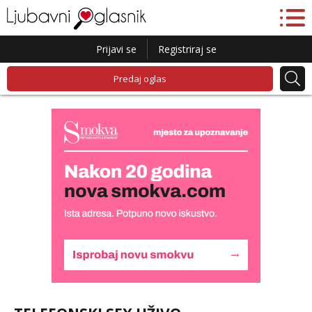
Prijavi se
Registriraj se
Predaj oglas
Lili
Čekam tvoj poziv!
Tel:
064/677-677
- Kod: #128