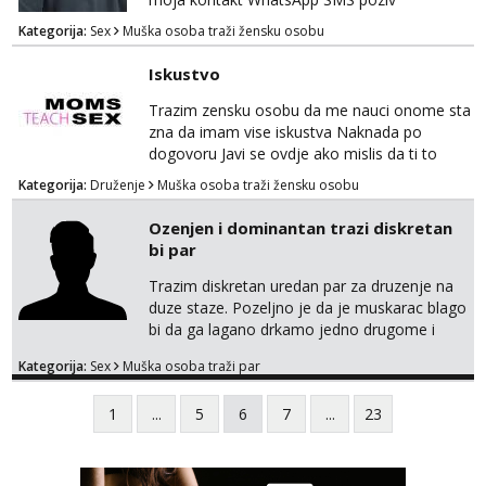
Kategorija:
Sex
Muška osoba traži žensku osobu
Iskustvo
Trazim zensku osobu da me nauci onome sta
zna da imam vise iskustva Naknada po
dogovoru Javi se ovdje ako mislis da ti to
mozes
Kategorija:
Druženje
Muška osoba traži žensku osobu
Ozenjen i dominantan trazi diskretan
bi par
Trazim diskretan uredan par za druzenje na
duze staze. Pozeljno je da je muskarac blago
bi da ga lagano drkamo jedno drugome i
otvoren sam da vas oboje izjebem. Imam
Kategorija:
Sex
Muška osoba traži par
iskustva sa cuckold i volio bih upoznati bracni
par u HR koji bi zelio probati ili masta o tako
1
...
5
6
7
...
23
necemu. Ja sam nepusac, cist, uredan i
diskretan. 195 100 44 godine Strogo okolica
Rijeke lp