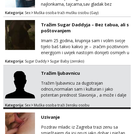
najlonkama, tajcama,sav gladak bez
dlaka,spermu obozavam,sve po dog
Kategorija:
Sex
Muška osoba traži mušku osobu (Gay)
Tražim Sugar Daddyja – Bez tabua, ali s
poštovanjem
Imam 25 godina, krupnija sam i volim svoje
tijelo baš takvo kakvo je – zračim pozitivnom
energijom i uvijek nastojim donijeti osmijeh u
nečiji dan. Tražim zrelu, galantnu osobu za
Kategorija:
Sugar Daddy
Sugar Baby (zensko)
ugodno, opušteno i uzajamno korisno
druženje – bez lažnih obećanja i s puno
Tražim ljubavnicu
iskrenosti. Nisam prostitutka, niti želim biti –
ne zanima me “posao”, već odnos temeljen
Tražim ljubavnicu za dugotrajan
na međusobnom poštovanju, povjerenju i
odnos,normalan sam i kulturan i jako
pažnji. Voli...
potentan prednost Slavonija , a može i dalje
mobilan sam,molim da mi se jave samo
Kategorija:
Sex
Muška osoba traži žensku osobu
ozbiljne žene koje su se našle u mom oglasu.
Uzivanje
Pozdrav mladic iz Zagreba trazi zenu sa
smještajem da joj pruzi jako dobar i nježan