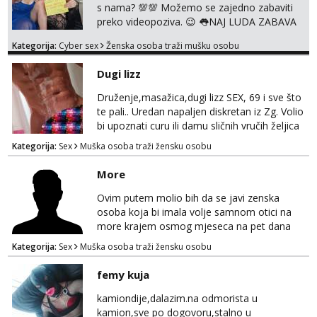
snimila sam preko 600 videouradaka. Malo je
s nama? 💯💯 Možemo se zajedno zabaviti
reći da sam PR...
preko videopoziva. 😉 👅NAJ LUDA ZABAVA
JE ZAGARANTIRANA😈 Za online zabavu
Kategorija:
Cyber sex
Ženska osoba traži mušku osobu
pošalji poruku na Whatsapp, Telegram ili
Viber. 😎 Za provjeru nase autentičnosti
Dugi lizz
možeš me vidjeti na videopozivu. 😉
091/912-3322 ❌NE RADIMO NIŠTA UŽIVO❌
Druženje,masažica,dugi lizz SEX, 69 i sve što
te pali.. Uredan napaljen diskretan iz Zg. Volio
bi upoznati curu ili damu sličnih vručih željica
za zajedničko ugodno i strastveno druženje.
Kategorija:
Sex
Muška osoba traži žensku osobu
Prostor imam, diskr max. A i mobilan 🚗 sam.
More
Ovim putem molio bih da se javi zenska
osoba koja bi imala volje samnom otici na
more krajem osmog mjeseca na pet dana
netrazim nista intimno cisto druženje da
Kategorija:
Sex
Muška osoba traži žensku osobu
nisam sam ,imam 39 godina crna kosa 170
visok 80 kg zagrebačka županija 0919121728
femy kuja
WhatsApp Viber ili mail merkej86@gmail.com
kamiondije,dalazim.na odmorista u
kamion,sve po dogovoru,stalno u