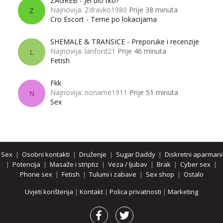
ZAGREB - Jel bio tko?
Najnovija: Zdravko1980
Prije 38 minuta
Z
Cro Escort - Teme po lokacijama
SHEMALE & TRANSICE - Preporuke i recenzije
Najnovija: lanford21
Prije 46 minuta
L
Fetish
Fkk
Najnovija: noname1911
Prije 51 minuta
N
Sex
Sex
|
Osobni kontakti
|
Druženje
|
Sugar Daddy
|
Diskretni aparmani
|
Potencija
|
Masaže i striptiz
|
Veza / ljubav
|
Brak
|
Cyber sex
|
Phone sex
|
Fetish
|
Tulumi i zabave
|
Sex shop
|
Ostalo
Uvjeti korištenja
|
Kontakt
|
Polica privatnosti
|
Marketing