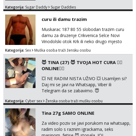
porukama jer me zanimaju samo konkretne
Kategorija:
Sugar Daddy
Sugar Daddies
ponude. Moje preference su duga kosa, do
50ak kg, 165-175cm, oko 25g i da nisi pušač.
curu ili damu trazim
Eventualne iznimke mogu biti zbog dobre
osobnosti i iskrene komunikacije. Tg:
Muskarac 187 80 55 slobodan trazim curu
@m49229
damu za druzenje Crikvenica Selce Novi
Vinodolski otok Krk ili neko drugo mjesto
Kategorija:
Sex
Muška osoba traži žensku osobu
😈 TINA (27) 😈 TVOJA HOT CURA ❤️‍🔥
ONLINE❤️‍🔥
💥 NE RADIM NISTA UŽIVO 💥 Usamljen si?
Daj mi se javi na Whatsapp, Viber ili
Telegram da se zabavimo. 😇
+385919123322 Možemo zajedno na
Kategorija:
Cyber sex
Ženska osoba traži mušku osobu
videopoziv ili se možemo dopisivati uz slanje
sexi slikica. 🤫 Prodajem svoje gole slike,
Tina 27g SAMO ONLINE
videa, gacice i carapice 🤑 🤬 NE RADIM
UŽIVO🤬 🤬 NE RADIM UŽIVO🤬 🤬 NE
Za video poziv se javi porukom na whatsapp,
RADIM UŽIVO🤬 🤬 NE RADIM UŽIVO🤬 🤬
radim solo s raznim igrackama, seks
NE RADIM UŽIVO🤬...
masinom, fetise 😈 stopala, JOI,