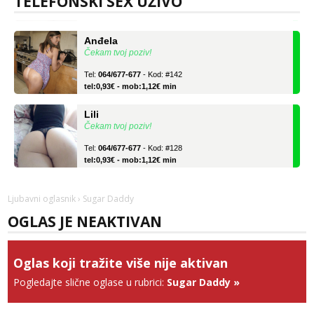
TELEFONSKI SEX UŽIVO
tel:0,93€ - mob:1,12€ min
Anđela
Čekam tvoj poziv!
Tel:
064/677-677
- Kod: #142
tel:0,93€ - mob:1,12€ min
Lili
Čekam tvoj poziv!
Tel:
064/677-677
- Kod: #128
tel:0,93€ - mob:1,12€ min
Anđela
Čekam tvoj poziv!
Ljubavni oglasnik
› Sugar Daddy
Tel:
064/677-677
- Kod: #142
OGLAS JE NEAKTIVAN
tel:0,93€ - mob:1,12€ min
Oglas koji tražite više nije aktivan
Pogledajte slične oglase u rubrici:
Sugar Daddy
»