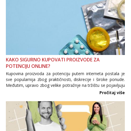
KAKO SIGURNO KUPOVATI PROIZVODE ZA
POTENCIJU ONLINE?
Kupovina proizvoda za potenciju putem interneta postala je
sve popularnija zbog praktičnosti, diskrecije i široke ponude.
Međutim, upravo zbog velike potražnje na tržištu se pojavljuju
i brojni krivotvoreni proizvodi, nepouzdane internetske
Pročitaj više
trgovine te proizvodi nepoznatog podrijetla. ...