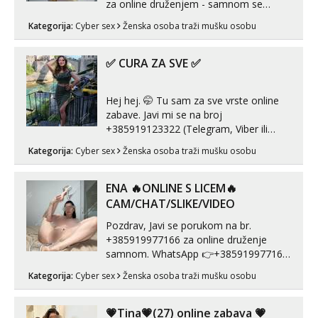
za online druženjem - samnom se
možete zabaviti preko videopoziva, ili
Kategorija:
Cyber sex
Ženska osoba traži mušku osobu
ako vam nisam dovoljna radim i u paru i
trojci s kolegicama, svaka je drugačija
😉 Radim i vruća tipkanja uz slike i hot
✅ CURA ZA SVE ✅
line pozive. Za vas sam pripremila ...
Hej hej. 🤭 Tu sam za sve vrste online
zabave. Javi mi se na broj
+385919123322 (Telegram, Viber ili
Whatsapp). 🤙 NE javljaj se na uzivo.
Kategorija:
Cyber sex
Ženska osoba traži mušku osobu
Hvala.
ENA 🔥ONLINE S LICEM🔥
CAM/CHAT/SLIKE/VIDEO
Pozdrav, Javi se porukom na br.
+385919977166 za online druženje
samnom. WhatsApp 👉+385919977166
Telegram 👉@enafriedrichkis Radim
Kategorija:
Cyber sex
Ženska osoba traži mušku osobu
videopozive s licem, solo i s partnerom,
kolegicama (Tina&Natali), razne
kombinacije halteri, haljine, štikle,
💗Tina💗(27) online zabava 💗