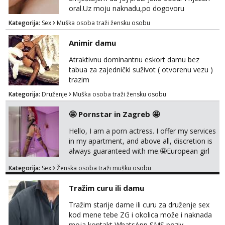
oral.Uz moju naknadu,po dogovoru
.Diskrecija osigurana.
Kategorija:
Sex
Muška osoba traži žensku osobu
Animir damu
Atraktivnu dominantnu eskort damu bez
tabua za zajednički suživot ( otvorenu vezu )
trazim
Kategorija:
Druženje
Muška osoba traži žensku osobu
🤩 Pornstar in Zagreb 🤩
Hello, I am a porn actress. I offer my services
in my apartment, and above all, discretion is
always guaranteed with me.🤩European girl
with experience I do classic
Kategorija:
Sex
Ženska osoba traži mušku osobu
sex,domination,and oral with condom cause
i need to stay healthy because acting and
Tražim curu ili damu
also my own health 😘 i dont do anal or
kissing
Tražim starije dame ili curu za druženje sex
kod mene tebe ZG i okolica može i naknada
moja kontakt WhatsApp SMS poziv