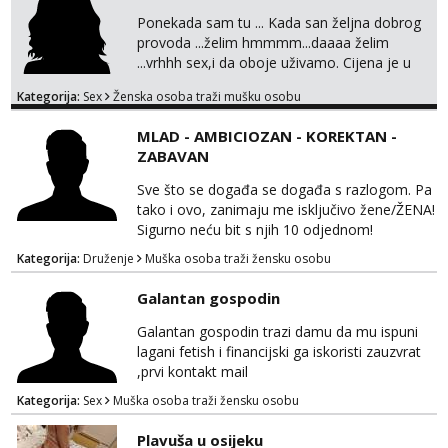
Ponekada sam tu ... Kada san željna dobrog
provoda ...želim hmmmm...daaaa želim
...vrhhh sex,i da oboje uživamo. Cijena je u
skladu sa time . TVOJ PROSTOR U ZAGREBU
Kategorija:
Sex
Ženska osoba traži mušku osobu
Procjeni jesi li ti taj .?! Ja bi jednog ali
kvalitetnog. Prirodne veće grudi i prcasta
MLAD - AMBICIOZAN - KOREKTAN -
guza ... Javi se 🔥Samo na mail.
ZABAVAN
Sve što se događa se događa s razlogom. Pa
tako i ovo, zanimaju me isključivo žene/ŽENA!
Sigurno neću bit s njih 10 odjednom!
Kategorija:
Druženje
Muška osoba traži žensku osobu
Galantan gospodin
Galantan gospodin trazi damu da mu ispuni
lagani fetish i financijski ga iskoristi zauzvrat
,prvi kontakt mail
Kategorija:
Sex
Muška osoba traži žensku osobu
Plavuša u osijeku