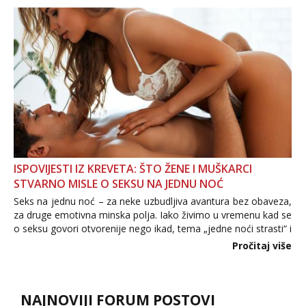
povjerenje. Takođe...
ISPOVIJESTI IZ KREVETA: ŠTO ŽENE I MUŠKARCI
STVARNO MISLE O SEKSU NA JEDNU NOĆ
Seks na jednu noć – za neke uzbudljiva avantura bez obaveza,
za druge emotivna minska polja. Iako živimo u vremenu kad se
o seksu govori otvorenije nego ikad, tema „jedne noći strasti“ i
dalje izaziva burne rasprave. Što zapravo misle žene, a što
Pročitaj više
muškarci? Jesu...
NAJNOVIJI FORUM POSTOVI