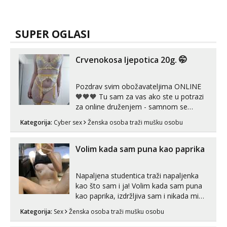
SUPER OGLASI
Crvenokosa ljepotica 20g. 🤭
Pozdrav svim obožavateljima ONLINE
🧡🧡🧡 Tu sam za vas ako ste u potrazi
za online druženjem - samnom se
možete zabaviti preko videopoziva, ili
Kategorija:
Cyber sex
Ženska osoba traži mušku osobu
ako vam nisam dovoljna radim i u paru i
trojci s kolegicama, svaka je drugačija
😉 Radim i vruća tipkanja uz slike i hot
Volim kada sam puna kao paprika
line pozive. Za vas sam pripremila ...
Napaljena studentica traži napaljenka
kao što sam i ja! Volim kada sam puna
kao paprika, izdržljiva sam i nikada mi
nije dosta seksa. Volim grubi seks i više
Kategorija:
Sex
Ženska osoba traži mušku osobu
puta dnevno bilo kad i bilo gdje zato se
javi što prije da me isprobaš Klikni na