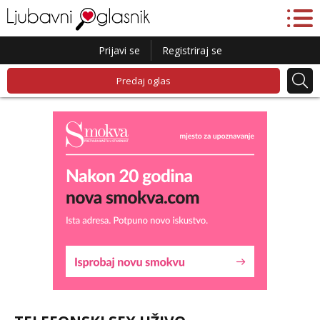
Prijavi se
Registriraj se
Predaj oglas
Liliana
Razgovaram :)
Tel:
064/677-677
- Kod: #69
tel:0,93€ - mob:1,12€ min