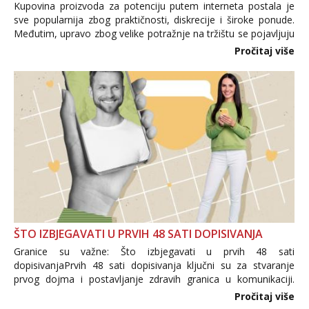
Kupovina proizvoda za potenciju putem interneta postala je
sve popularnija zbog praktičnosti, diskrecije i široke ponude.
Međutim, upravo zbog velike potražnje na tržištu se pojavljuju
i brojni krivotvoreni proizvodi, nepouzdane internetske
Pročitaj više
trgovine te proizvodi nepoznatog podrijetla. ...
ŠTO IZBJEGAVATI U PRVIH 48 SATI DOPISIVANJA
Granice su važne: Što izbjegavati u prvih 48 sati
dopisivanjaPrvih 48 sati dopisivanja ključni su za stvaranje
prvog dojma i postavljanje zdravih granica u komunikaciji.
Važno je izbjeći prebrzo otkrivanje osobnih ili intimnih
Pročitaj više
informacija, jer nepoznata osoba još nije zaslužila to