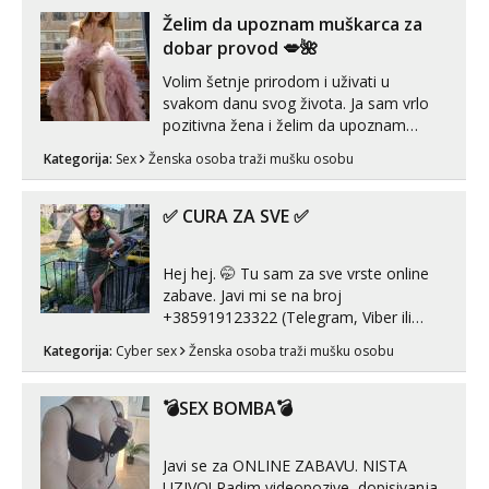
link ispod i nadji me tamo, cekam te!
Želim da upoznam muškarca za
dobar provod 💋🌺
Volim šetnje prirodom i uživati u
svakom danu svog života. Ja sam vrlo
pozitivna žena i želim da upoznam
muškarca za dobar provod, naravno
Kategorija:
Sex
Ženska osoba traži mušku osobu
može i nešto više.💋🌺 Klikni na link
ispod i nadji me tamo, cekam te!
✅ CURA ZA SVE ✅
Hej hej. 🤭 Tu sam za sve vrste online
zabave. Javi mi se na broj
+385919123322 (Telegram, Viber ili
Whatsapp). 🤙 NE javljaj se na uzivo.
Kategorija:
Cyber sex
Ženska osoba traži mušku osobu
Hvala.
💣SEX BOMBA💣
Javi se za ONLINE ZABAVU. NISTA
UZIVO! Radim videopozive, dopisivanja,