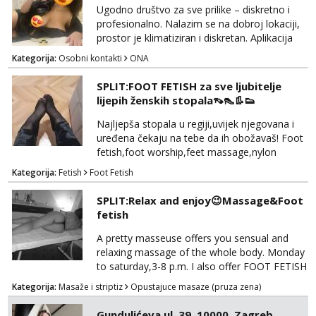
Ugodno društvo za sve prilike – diskretno i
profesionalno. Nalazim se na dobroj lokaciji,
prostor je klimatiziran i diskretan. Aplikacija
what sapp 0957660399.
Kategorija:
Osobni kontakti
ONA
SPLIT:FOOT FETISH za sve ljubitelje
lijepih ženskih stopala👡👠👢👟
Najljepša stopala u regiji,uvijek njegovana i
uređena čekaju na tebe da ih obožavaš! Foot
fetish,foot worship,feet massage,nylon
fetish,trampling... Ponedjeljak-subota:15-
Kategorija:
Fetish
Foot Fetish
20.30h. Samo za istinske obožavatelje ovog
fetisha,isključivo POZIV. Sex i sl.ISKLJUČENO!
SPLIT:Relax and enjoy😉Massage&Foot
fetish
A pretty masseuse offers you sensual and
relaxing massage of the whole body. Monday
to saturday,3-8 p.m. I also offer FOOT FETISH
for lovers of beautiful feets👣👠👡👢 Calls
Kategorija:
Masaže i striptiz
Opustajuce masaze (pruza zena)
only,no messages! *NO SEX *PRIORITY IS
GIVEN TO REGULAR CLIENTS
Gundulićeva ul. 39, 10000, Zagreb,