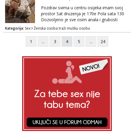
Pozdrav svima u centru osijeka imam svoj
prostor Sat druzenja je 170e Pola sata 130
Dozvoljeno je sve osim anala i grubosti
Prodajem i svoja videa ako nekog zanima Za
Kategorija:
Sex
Ženska osoba traži mušku osobu
dogovor javite se na wocap 0919282417
1
...
3
4
5
...
24