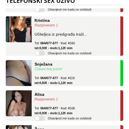
TELEFONSKI SEX UŽIVO
Obavijesti me kada se oslobodi
Kristina
Razgovaram :)
Učiteljica iz predgrađa traži...
Tel:
064/677-677
- Kod: #160
tel:0,93€ - mob:1,12€ min
Obavijesti me kada se oslobodi
Snježana
Čekam tvoj poziv!
Tel:
064/677-677
- Kod: #119
tel:0,93€ - mob:1,12€ min
Alisa
Razgovaram :)
Tel:
064/677-677
- Kod: #106
tel:0,93€ - mob:1,12€ min
Obavijesti me kada se oslobodi
Žana