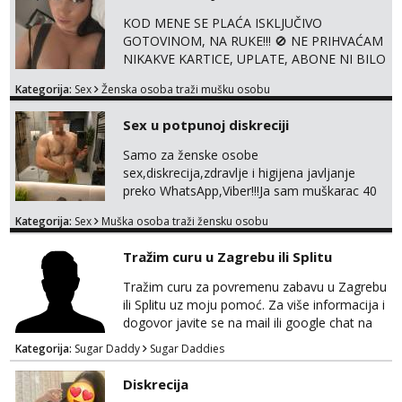
KOD MENE SE PLAĆA ISKLJUČIVO
GOTOVINOM, NA RUKE!!! 🚫 NE PRIHVAĆAM
NIKAKVE KARTICE, UPLATE, ABONE NI BILO
KAKVE DRUGE OBLIKE PLAĆANJA – 💵
Kategorija:
Sex
Ženska osoba traži mušku osobu
SAMO GOTOVINA!!! Moje fotografije su
100% moje, bez laži i igara. Nemam vremena
Sex u potpunoj diskreciji
za dopisivanja Za dogovor mi piši direktno na
WhatsApp – ako znaš što želiš, bit će ti
Samo za ženske osobe
nagrađeno.
sex,diskrecija,zdravlje i higijena javljanje
preko WhatsApp,Viber!!!Ja sam muškarac 40
god. 180cm 105kg!!!BDSM I razno razni fetiši
Kategorija:
Sex
Muška osoba traži žensku osobu
sve stvar dogovora otvoren za sve
opcije!!!Parovi isto dobro došli!!!
Tražim curu u Zagrebu ili Splitu
Tražim curu za povremenu zabavu u Zagrebu
ili Splitu uz moju pomoć. Za više informacija i
dogovor javite se na mail ili google chat na
oneofakind999111@gmail.com
Kategorija:
Sugar Daddy
Sugar Daddies
Diskrecija