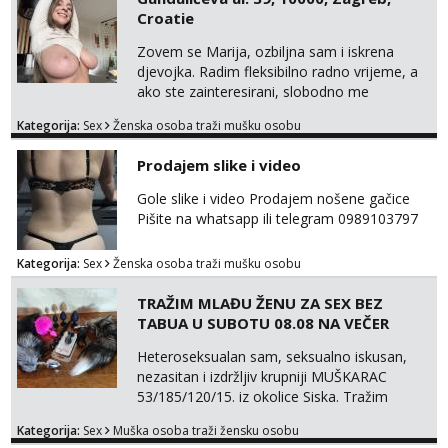
Croatie
Zovem se Marija, ozbiljna sam i iskrena
djevojka. Radim fleksibilno radno vrijeme, a
ako ste zainteresirani, slobodno me
kontaktirajte na moj WhatsApp
Kategorija:
Sex
Ženska osoba traži mušku osobu
broj☎️:+385 92 451 2472
Prodajem slike i video
Gole slike i video Prodajem nošene gačice
Pišite na whatsapp ili telegram 0989103797
Kategorija:
Sex
Ženska osoba traži mušku osobu
TRAŽIM MLAĐU ŽENU ZA SEX BEZ
TABUA U SUBOTU 08.08 NA VEČER
Heteroseksualan sam, seksualno iskusan,
nezasitan i izdržljiv krupniji MUŠKARAC
53/185/120/15. iz okolice Siska. Tražim
MLAĐU ŽENU bez obzira na udaljenost,
Kategorija:
Sex
Muška osoba traži žensku osobu
vjeru, nacionalnost i bračni status za SEKS