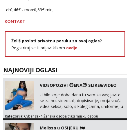
Žana
tel:0,46€ - mob:0,63€ min,
Razgovaram :)
KONTAKT
Tel:
064/677-677
- Kod: #135
tel:0,93€ - mob:1,12€ min
Obavijesti me kada se oslobodi
Želiš poslati privatnu poruku za ovaj oglas?
Ivančica
Čekam tvoj poziv!
Registriraj se ili prijavi klikom
ovdje
Tel:
064/677-677
- Kod: #108
tel:0,93€ - mob:1,12€ min
NAJNOVIJI OGLASI
Zara
Čekam tvoj poziv!
VIDEOPOZIVI 😈ENA😈 SLIKE&VIDEO
Tel:
064/677-677
- Kod: #123
tel:0,93€ - mob:1,12€ min
U bilo koje doba dana tu sam za vas; javite
se za hot videocall, dopisivanje, moja vruća
Anđela
videa seksa, solo, s kolegicama, uniforme, u
Čekam tvoj poziv!
autu itd, te za gole slikice 💋 WhatsApp 👉
Kategorija:
Cyber sex
Ženska osoba traži mušku osobu
Tel:
064/677-677
- Kod: #142
+385919977166 Telegram 👉
tel:0,93€ - mob:1,12€ min
@enafriedrichkis ISKLJUČIVO ONLINE, NIŠTA
Melissa u OSIJEKU !❤️
UŽIVO