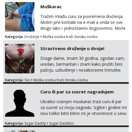
bez TABUA i KONDOMA upotpunjen SEKS
Muškarac
IGRAČKAMA od vibratora i umjetnih dilda do
analnih čepova raznih veličina i oblika. Na
Tražim mlađu curu za povremena druženja.
uvid dajem POTVRDU da NEMAM
Molim prvi kontakt na e-mail a onda se sve
SEKSUALNO PRENOSIVIH BOLESTI. Javi se
drugo lako i jednostavno dogovorimo. Može
ako te...
sve u krugu od 100 km oko Zagreba
Kategorija:
Druženje
Muška osoba traži žensku osobu
Strastveno druženje u dvoje!
Drage dame, Imam 30 godina, zgodan sam,
uredan, šarmantan i znam kako pružiti ženi
pažnju, uzbuđenje i nezaboravne trenutke.
Tražim otvorenu damu koja želi prepustiti se
Kategorija:
Sex
Muška osoba traži žensku osobu
snažnoj privlačnosti, strasti i noći ispunjenoj
užitkom bez ikakvih obaveza i komplikacija.
Curu ili par za susret nagradujem
Ako ti nedostaje dodir, poljupci, kemija i
muškarac koji će se potpuno posvetiti tvom
Ukratko ozenjen muskarac trazi curu ili par
zadovoljstvu, možda smo upravo ono što
za susret uz moju nagradu. Izgled i godine mi
oboje t...
nisu toliko bitni bitno mi je otvorenost u sexu
i bez previse tabooa . Molim ozbiljne da se
Kategorija:
Sugar Daddy
Sugar Daddies
jave na mail . Molim ako je moguce prvi mail
sa slikom ili opisom i otkud ste . Javite se