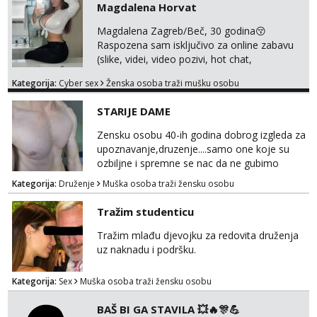
Magdalena Horvat
necete pozalit
Magdalena Zagreb/Beč, 30 godina😚
Raspozena sam isključivo za online zabavu
(slike, videi, video pozivi, hot chat,
ispunjavanje zelja raznih i fetisa)💦 Slike na
Kategorija:
Cyber sex
Ženska osoba traži mušku osobu
oglasu su MOJE❗ Instagram:
@MagdalenaMagyy Javite mi se porukom na
STARIJE DAME
TELEGRAM: @MagdalenaMagy 👈
(ODGOVARAM JAKO BRZO TU I TU PISITE
Zensku osobu 40-ih godina dobrog izgleda za
AKO STE ZA ZABAVU)🔥 Moguće
upoznavanje,druzenje....samo one koje su
verifkovanje prije zabave✅ JAVI MI SE I
ozbiljne i spremne se nac da ne gubimo
ISPUNI SVOJE NAJVECE FANTAZIJE😈 CEKA...
vrijeme!
Kategorija:
Druženje
Muška osoba traži žensku osobu
Tražim studenticu
Tražim mlađu djevojku za redovita druženja
uz naknadu i podršku.
Kategorija:
Sex
Muška osoba traži žensku osobu
BAŠ BI GA STAVILA 💥🔥🎊💪