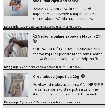
svaki dan cijeli dan 💦💦💦
⚠️SAMO ONLINE⚠️ Svaki dan tu za 🧡
najvruće videopozive🧡 u najlonkama 👠
samostojećim👠štiklama, halterima 👠
školarka👠 tajnica ili ostalo po željama i
Kategorija:
Cyber sex
Ženska osoba traži mušku osobu
dogovoru 🧡 Dopisivanja hot chat🧡 o
svakakvim fetišima, ulogama i seksi temama
🥰 Najbolja online zabava s Natali (21)
🧡 Videa🧡 solo squirt, razne anal igračke,
🥰
vibratori, s PARTNEROM, S KOLEGICAMA
lizanje, striptiz, footfetiši itd 🔞 ❣️Radim već
❗ NE RADIM NIŠTA UŽIVO ❗ Najbolja ONLINE
jako dugo, imam iskustva i više načina pla...
zabava koju ćeš probati! Mlada sam i mazna
. Jedva čekam udovoljiti tvojim željama 🥰
Javi se porukom na Whatsapp ili Telagram da
Kategorija:
Cyber sex
Ženska osoba traži mušku osobu
se dogovorimo kako ćemo se zabaviti.
Radim videopozive solo i s kolegicom, imam
Crvenokosa ljepotica 20g. 🤭
foto i video materijal u kojem se sama
diram, s kolegicama, s dečkom, igračkama
Pozdrav svim obožavateljima ONLINE 🧡🧡🧡
itd. Radim dopisivanje o seksi temama koje
Tu sam za vas ako ste u potrazi za online
nas uzbuđuju 🤭 Čekam...
druženjem - samnom se možete zabaviti
preko videopoziva, ili ako vam nisam
Kategorija:
Cyber sex
Ženska osoba traži mušku osobu
dovoljna radim i u paru i trojci s kolegicama,