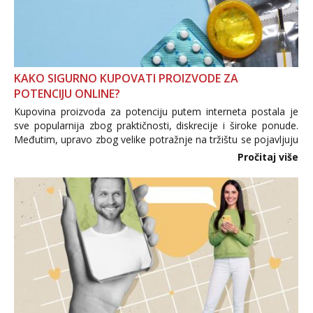
KAKO SIGURNO KUPOVATI PROIZVODE ZA
POTENCIJU ONLINE?
Kupovina proizvoda za potenciju putem interneta postala je
sve popularnija zbog praktičnosti, diskrecije i široke ponude.
Međutim, upravo zbog velike potražnje na tržištu se pojavljuju
i brojni krivotvoreni proizvodi, nepouzdane internetske
Pročitaj više
trgovine te proizvodi nepoznatog podrijetla. ...