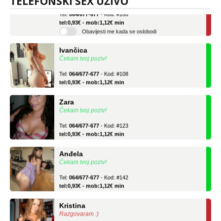
TELEFONSKI SEX UŽIVO
Tel:
064/677-677
- Kod: #160
tel:0,93€ - mob:1,12€ min
Obavijesti me kada se oslobodi
Ivančica
Čekam tvoj poziv!
Tel:
064/677-677
- Kod: #108
tel:0,93€ - mob:1,12€ min
Zara
Čekam tvoj poziv!
Tel:
064/677-677
- Kod: #123
tel:0,93€ - mob:1,12€ min
Anđela
Čekam tvoj poziv!
Tel:
064/677-677
- Kod: #142
tel:0,93€ - mob:1,12€ min
Kristina
Razgovaram :)
Učiteljica iz predgrađa traži...