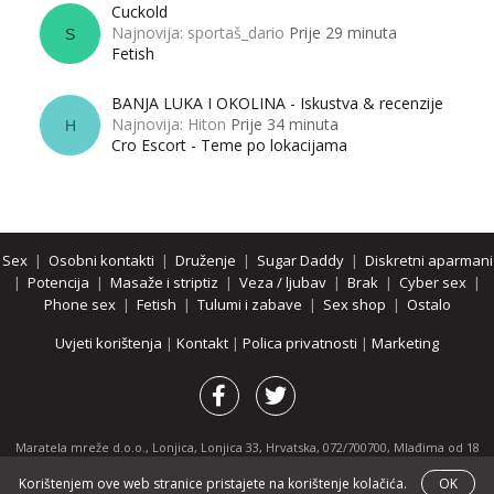
Cuckold
Najnovija: sportaš_dario
Prije 29 minuta
S
Fetish
BANJA LUKA I OKOLINA - Iskustva & recenzije
Najnovija: Hiton
Prije 34 minuta
H
Cro Escort - Teme po lokacijama
Sex
|
Osobni kontakti
|
Druženje
|
Sugar Daddy
|
Diskretni aparmani
|
Potencija
|
Masaže i striptiz
|
Veza / ljubav
|
Brak
|
Cyber sex
|
Phone sex
|
Fetish
|
Tulumi i zabave
|
Sex shop
|
Ostalo
Uvjeti korištenja
|
Kontakt
|
Polica privatnosti
|
Marketing
Maratela mreže d.o.o., Lonjica, Lonjica 33, Hrvatska, 072/700700, Mlađima od 18
godina zabranjeno je pregledavanje stranice i svih njenih dijelova.
Korištenjem ove web stranice pristajete na korištenje kolačića.
OK
Partnerski portali:
osobnikontakti.com
|
hotline.hr
|
ThePornDude.com