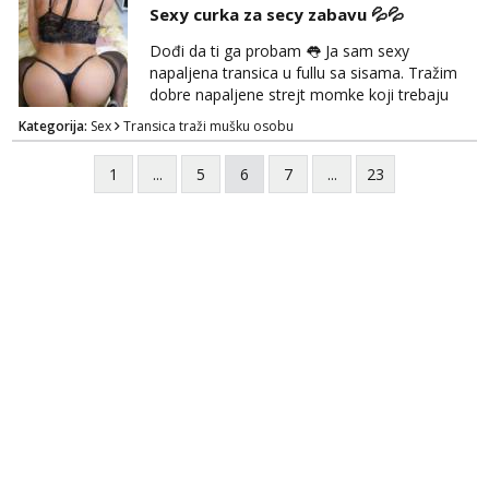
Sexy curka za secy zabavu 💦💦
kasnije može poziv. Sl. Brod moj prostor
Zagreb i ostatak Hrvatske mobilan !
Dođi da ti ga probam 👅 Ja sam sexy
𝗡𝗮𝗽𝗼𝗺𝗲𝗻𝗮 tražim samo žene...
napaljena transica u fullu sa sisama. Tražim
dobre napaljene strejt momke koji trebaju
diskretno pražnjenje kite. Samo za dobre
Kategorija:
Sex
Transica traži mušku osobu
frajere koji drže do sebe. Imaj neku sliku.
Pozivi i poruke bez slike - nema odgovora.
1
...
5
6
7
...
23
Pojebi me Poruke WhatsApp: 0998667649