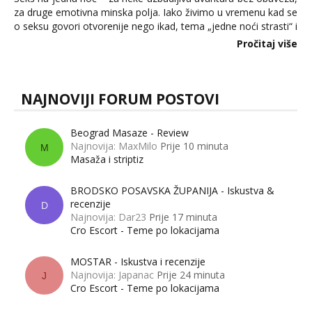
za druge emotivna minska polja. Iako živimo u vremenu kad se
o seksu govori otvorenije nego ikad, tema „jedne noći strasti“ i
dalje izaziva burne rasprave. Što zapravo misle žene, a što
Pročitaj više
muškarci? Jesu...
NAJNOVIJI FORUM POSTOVI
Beograd Masaze - Review
Najnovija: MaxMilo
Prije 10 minuta
M
Masaža i striptiz
BRODSKO POSAVSKA ŽUPANIJA - Iskustva &
recenzije
D
Najnovija: Dar23
Prije 17 minuta
Cro Escort - Teme po lokacijama
MOSTAR - Iskustva i recenzije
Najnovija: Japanac
Prije 24 minuta
J
Cro Escort - Teme po lokacijama