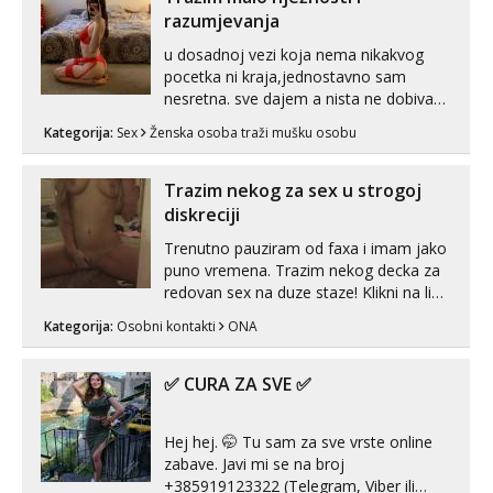
neljubim se Wha...
razumjevanja
u dosadnoj vezi koja nema nikakvog
pocetka ni kraja,jednostavno sam
nesretna. sve dajem a nista ne dobivam
za uzvrat.trazim muskarca koji ce
Kategorija:
Sex
Ženska osoba traži mušku osobu
zadovoljiti moje potrebe,ne trazim puno
samo malo njeznosti i razumjevanja.
volim njezan seks i njezne poljupce po
Trazim nekog za sex u strogoj
tijelu koji me jako pale,obozavam kad
diskreciji
muskar...
Trenutno pauziram od faxa i imam jako
puno vremena. Trazim nekog decka za
redovan sex na duze staze! Klikni na link
ispod i nadji me tamo, cekam te!
Kategorija:
Osobni kontakti
ONA
✅ CURA ZA SVE ✅
Hej hej. 🤭 Tu sam za sve vrste online
zabave. Javi mi se na broj
+385919123322 (Telegram, Viber ili