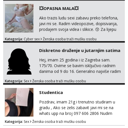
💥OPASNA MALA💥
Ako trazis ludu sexi zabavu preko telefona,
javi mi se. Radim videopozive, dopisivanja,
prodajem svoja videa i slikice. 😚 Za lijepu
suradnju javi mi se porukom na Whatsupp,
Kategorija:
Cyber sex
Ženska osoba traži mušku osobu
Viber ili Telegram. +385 91 723 0045
Diskretno druženje u jutarnjim satima
Hej, imam 25 godina i iz Zagreba sam.
175/70. Ovime se bavim isključivo radnim
danima od 9 do 16. Generalno najviše radim
GFE, tako da ako voliš lagana, opuštena
Kategorija:
Sex
Ženska osoba traži mušku osobu
druženja u diskreciji, vjerovatno ćemo si
pasati. Preferiram dugoročna druženja
Studentica
također, nisam zainteresirana za one and
done susrete. Ako se nalaziš u ovome, javi
Pozdrav, imam 21g i trenutno studiram u
mi se na WhatsApp sa nečime o sebi i tome
gradu , Ako se zelis zabavit javi mi se na
što voliš seksualno za daljnji d...
whats upp na broj 097 606 2806 Nudim
razme vrste zabave uzivo i online
Kategorija:
Sex
Ženska osoba traži mušku osobu