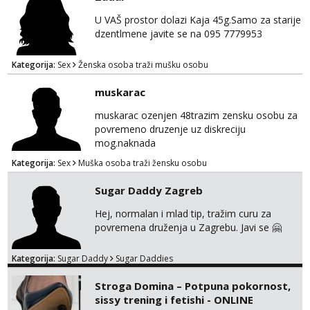
U VAŠ prostor dolazi Kaja 45g.Samo za starije
dzentlmene javite se na 095 7779953
Kategorija:
Sex
Ženska osoba traži mušku osobu
muskarac
muskarac ozenjen 48trazim zensku osobu za
povremeno druzenje uz diskreciju
mog.naknada
Kategorija:
Sex
Muška osoba traži žensku osobu
Sugar Daddy Zagreb
Hej, normalan i mlad tip, tražim curu za
povremena druženja u Zagrebu. Javi se 🤗
Kategorija:
Sugar Daddy
Sugar Daddies
Stroga Domina – Potpuna pokornost,
sissy trening i fetishi - ONLINE