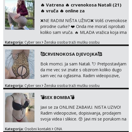
svaka je drugačija 😉 Radim i vruća tipkanja
‎️‍🔥 Vatrena ‎️‍🔥 crvenokosa Natali (21)
uz slike i hot line pozive. Za vas sam
‎️‍🔥 vruča‎ ️‍🔥 online za
pripremila i slike s licem u raznim
kombinacijama isto kao i razna videa 😈
❌NE RADIM NIŠTA UŽIVO❌ Voliš crvenokose
Volim kinky stvari i dominaciju 🤫 ...
prirodne curke? ❤️ Onda me moraš isprobati
koliko sam vruča.‎ ️‍🔥 MLADA vražica koja ima
100% prorodne grudi, 💦 Misli su mi uvijek
Kategorija:
Cyber sex
Ženska osoba traži mušku osobu
prljave i u svemu vidim samo užitak. 💦 U
mojoj raznolikoj ponudi možeš pranaći nešto
🥰CRVENOKOSA DJEVOJKA🥰
po svojoj mjeri. Sexi videa s kolegicama,
dečkom ili pak ja sama di se dovodim do
Bok momci. Ja sam Natali. 💘 Pretpostavljam
ludila. 🍑 Naravno ako ti moja ponuda nije
da me vec svi znate s obzirom koliko dugo
dovoljna uvije...
sam vec na oglasima. Radim videopozive,
dopisivanja, prodajem svoja videa i slikice. 😚
Kategorija:
Cyber sex
Ženska osoba traži mušku osobu
Za lijepu suradnju javi mi se porukom na
Whatsupp, Viber ili Telegram. +385 91 723
💣SEX BOMBA💣
0045
Javi se za ONLINE ZABAVU. NISTA UZIVO!
Radim videopozive, dopisivanja, prodajem
svoja videa i slikice. 😚 Javi mi se porukom na
Whatsupp, Viber ili Telegram. +385 91 723
Kategorija:
Osobni kontakti
ONA
0045