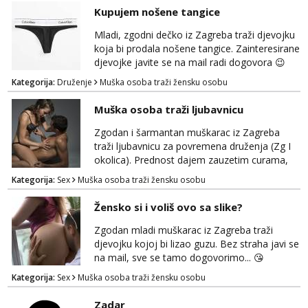
Kupujem nošene tangice
Mladi, zgodni dečko iz Zagreba traži djevojku
koja bi prodala nošene tangice. Zainteresirane
djevojke javite se na mail radi dogovora 😉
Kategorija:
Druženje
Muška osoba traži žensku osobu
Muška osoba traži ljubavnicu
Zgodan i šarmantan muškarac iz Zagreba
traži ljubavnicu za povremena druženja (Zg I
okolica). Prednost dajem zauzetim curama,
jer vjerujem da im je diskrecija jako bitna kao
Kategorija:
Sex
Muška osoba traži žensku osobu
i meni. Javite se na mail gdje možemo
započeti razgovor... 💋
Žensko si i voliš ovo sa slike?
Zgodan mladi muškarac iz Zagreba traži
djevojku kojoj bi lizao guzu. Bez straha javi se
na mail, sve se tamo dogovorimo... 😘
Kategorija:
Sex
Muška osoba traži žensku osobu
Zadar