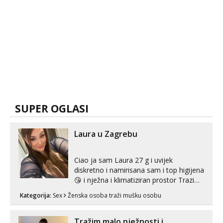
SUPER OGLASI
Laura u Zagrebu
Ciao ja sam Laura 27 g i uvijek
diskretno i namirisana sam i top higijena
😘 i nježna i klimatiziran prostor Trazim
sex za nagradu Radim klasican sex
Kategorija:
Sex
Ženska osoba traži mušku osobu
Pusenje i gutanje sperme Erotsko rublje
imam uvijek Lizati me mozes i ljubiti po
tijelu Iskljucivo neradim analni !!! I
Tražim malo nježnosti i