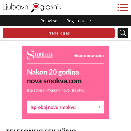
Prijavi se
Registriraj se
Predaj oglas
Kristina
Razgovaram :)
Učiteljica iz predgrađa traži...