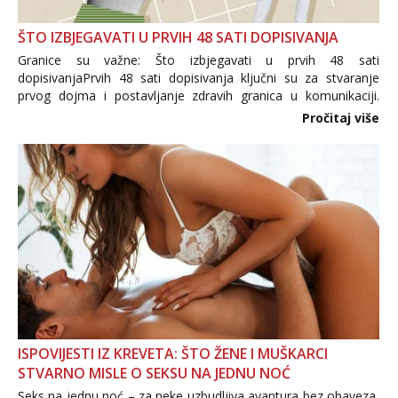
ŠTO IZBJEGAVATI U PRVIH 48 SATI DOPISIVANJA
Granice su važne: Što izbjegavati u prvih 48 sati
dopisivanjaPrvih 48 sati dopisivanja ključni su za stvaranje
prvog dojma i postavljanje zdravih granica u komunikaciji.
Važno je izbjeći prebrzo otkrivanje osobnih ili intimnih
Pročitaj više
informacija, jer nepoznata osoba još nije zaslužila to
povjerenje. Takođe...
ISPOVIJESTI IZ KREVETA: ŠTO ŽENE I MUŠKARCI
STVARNO MISLE O SEKSU NA JEDNU NOĆ
Seks na jednu noć – za neke uzbudljiva avantura bez obaveza,