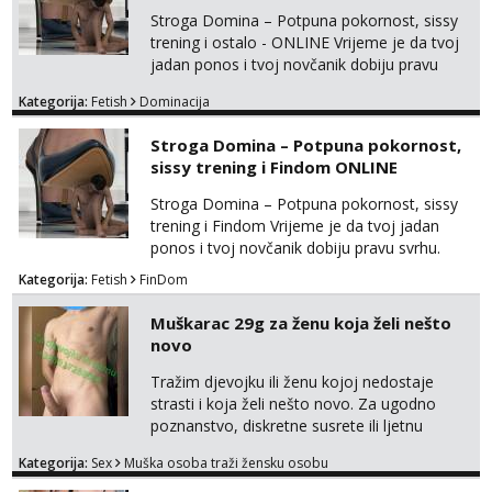
Stroga Domina – Potpuna pokornost, sissy
trening i ostalo - ONLINE Vrijeme je da tvoj
jadan ponos i tvoj novčanik dobiju pravu
svrhu. Inteligentna, hladna i beskompromisna
Kategorija:
Fetish
Dominacija
Domina preuzima potpunu kontrolu nad
tvojim umom i financijama. Zanimaju me
Stroga Domina – Potpuna pokornost,
isključivo ozbiljni, solventni i poslušni subovi
sissy trening i Findom ONLINE
koji žude za strogim zapovijedima, sissy
transformacijom (rublje, elegancija) i
Stroga Domina – Potpuna pokornost, sissy
potpunim psiholo...
trening i Findom Vrijeme je da tvoj jadan
ponos i tvoj novčanik dobiju pravu svrhu.
Inteligentna, hladna i beskompromisna
Kategorija:
Fetish
FinDom
Domina preuzima potpunu kontrolu nad
tvojim umom i financijama. Zanimaju me
Muškarac 29g za ženu koja želi nešto
isključivo ozbiljni, solventni i poslušni subovi
novo
koji žude za strogim zapovijedima, sissy
transformacijom (rublje, elegancija) i
Tražim djevojku ili ženu kojoj nedostaje
potpunim psihološkim treni...
strasti i koja želi nešto novo. Za ugodno
poznanstvo, diskretne susrete ili ljetnu
avanturu. U dobroj sam formi vrlo izdržljiv i
Kategorija:
Sex
Muška osoba traži žensku osobu
uredan. Slobodna ili zauzeta, dobrodošla. Prvi
kontakt porukom whatsapp, viber ili SMS,