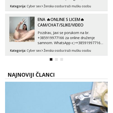
Whatsapp). 🤙 NE javljaj se na uzivo.
Kategorija:
Cyber sex
Ženska osoba traži mušku osobu
Hvala.
ENA 🔥ONLINE S LICEM🔥
CAM/CHAT/SLIKE/VIDEO
Pozdrav, Javi se porukom na br.
+385919977166 za online druženje
samnom. WhatsApp 👉+385919977166
Telegram 👉@enafriedrichkis Radim
Kategorija:
Cyber sex
Ženska osoba traži mušku osobu
videopozive s licem, solo i s partnerom,
kolegicama (Tina&Natali), razne
kombinacije halteri, haljine, štikle,
samostojeće itd. Nudim svakakva videa
seksa, puš...
NAJNOVIJI ČLANCI