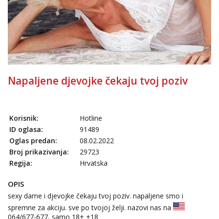
Napaljene djevojke čekaju tvoj poziv
Korisnik:
Hotline
ID oglasa:
91489
Oglas predan:
08.02.2022
Broj prikazivanja:
29723
Regija:
Hrvatska
OPIS
sexy dame i djevojke čekaju tvoj poziv. napaljene smo i
spremne za akciju. sve po tvojoj želji. nazovi nas na
064/677-677
, samo 18+ +18