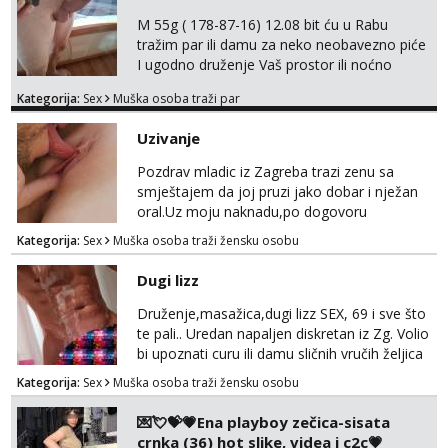
M 55g ( 178-87-16) 12.08 bit ću u Rabu
tražim par ili damu za neko neobavezno piće
I ugodno druženje Vaš prostor ili noćno
kupanje na osamoj plaži Kontakt
Kategorija:
Sex
Muška osoba traži par
trata.vrh@gmail.com
Uzivanje
Pozdrav mladic iz Zagreba trazi zenu sa
smještajem da joj pruzi jako dobar i nježan
oral.Uz moju naknadu,po dogovoru
.Diskrecija osigurana.
Kategorija:
Sex
Muška osoba traži žensku osobu
Dugi lizz
Druženje,masažica,dugi lizz SEX, 69 i sve što
te pali.. Uredan napaljen diskretan iz Zg. Volio
bi upoznati curu ili damu sličnih vručih željica
za zajedničko ugodno i strastveno druženje.
Kategorija:
Sex
Muška osoba traži žensku osobu
Prostor imam, diskr max. A i mobilan 🚗 sam.
💌💘💝💗Ena playboy zečica-sisata
crnka (36) hot slike, videa i c2c💗