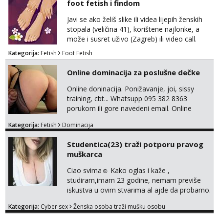
foot fetish i findom
Javi se ako želiš slike ili videa lijepih ženskih
stopala (veličina 41), korištene najlonke, a
može i susret uživo (Zagreb) ili video call.
Mlada sam, lijepa i obrazovana te spremna za
Kategorija:
Fetish
Foot Fetish
dogovore i ispunjavanje želja. Molim samo
ozbiljni, spremni na dugoročnu suradnju i koji
Online dominacija za poslušne dečke
mogu adekvatno platiti ono što nudim. :)
Također me zanima i findom Javite se sa
Online doninacija. Ponižavanje, joi, sissy
svojim željama i ponudama.
training, cbt... Whatsupp 095 382 8363
porukom ili gore navedeni email. Online
sesije-40 Mjesečni paket-150. Moguć susret
Kategorija:
Fetish
Dominacija
uživo nakon mjesečnog druženja . Čekam te
poslušni psiću. --Pažnja!⁉️ Mnogi klijenti su mi
Studentica(23) traži potporu pravog
znali reći da im netko šalje moje fotke/videa
muškarca
ili ima slične oglase s mojim slikama. Moj
oglas za dominaciju je isključvo ov...
Ciao svima☺️ Kako oglas i kaže ,
studiram,imam 23 godine, nemam previše
iskustva u ovim stvarima al ajde da probamo.
🤗 Nudim fotkice,videa, dopisivanje može
Kategorija:
Cyber sex
Ženska osoba traži mušku osobu
poslije kada se bolje znamo i videopoziv i