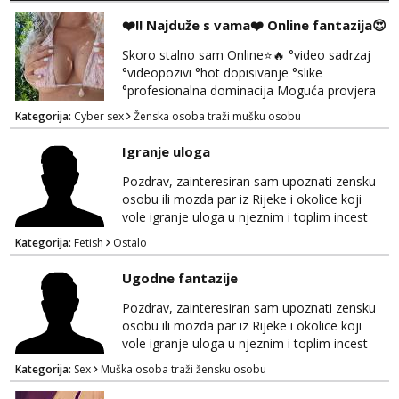
Tel:
064/677-677
- Kod: #121
❤️‼️ Najduže s vama❤️ Online fantazija😍
tel:0,93€ - mob:1,12€ min
Obavijesti me kada se oslobodi
Skoro stalno sam Online⭐🔥 °video sadrzaj
°videopozivi °hot dopisivanje °slike
Alisa
°profesionalna dominacija Moguća provjera
Razgovaram :)
videopozivom, no ako se nakon toga ne
Kategorija:
Cyber sex
Ženska osoba traži mušku osobu
Tel:
064/677-677
- Kod: #106
javite, vise vam ju ne radim 😉 100% prava i
tel:0,93€ - mob:1,12€ min
diskretna. Probaj me jednom, nećeš moći bez
Obavijesti me kada se oslobodi
Igranje uloga
mene 😜😇 Nemojte me pitati za uzivo, jer to
ne radim. 0998785600 javljanje isključivo
Pozdrav, zainteresiran sam upoznati zensku
Zara
porukom na WhatsApp🩷
Razgovaram :)
osobu ili mozda par iz Rijeke i okolice koji
vole igranje uloga u njeznim i toplim incest
Tel:
064/677-677
- Kod: #123
pricama, izgled nebitan, bitno je da znas sto
tel:0,93€ - mob:1,12€ min
Kategorija:
Fetish
Ostalo
zelis i da se volis zabavljati. Javitese na mail,
Obavijesti me kada se oslobodi
viber, wapp ili zovite. Samo ozbiljni, hvala
Ugodne fantazije
Anđela
Čekam tvoj poziv!
Pozdrav, zainteresiran sam upoznati zensku
osobu ili mozda par iz Rijeke i okolice koji
Tel:
064/677-677
- Kod: #142
vole igranje uloga u njeznim i toplim incest
tel:0,93€ - mob:1,12€ min
pricama, izgled nebitan, bitno je da znas sto
Kategorija:
Sex
Muška osoba traži žensku osobu
zelis i da se volis zabavljati. Javitese na mail,
viber, wapp ili zovite. Samo ozbiljni, hvala