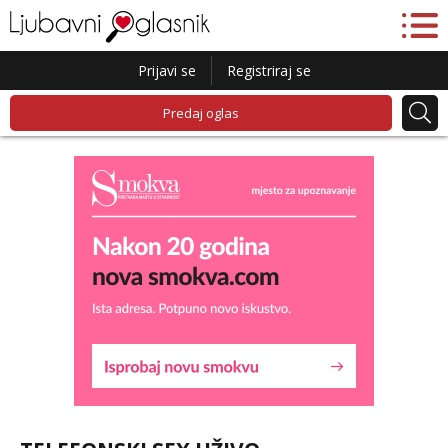
Prijavi se
Registriraj se
Predaj oglas
Liliana
Razgovaram :)
Tel:
064/677-677
- Kod: #69