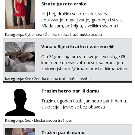
možeš nešto od toga i spremna si, javi se.
Sisata guzata crnka
Nagrada po želji (od 500€ naviše, ovisi o
tome sto možeš)
Hej hej, družim se kroz slike, videa
dopisivanje...napaljivanje, golotinju i strast.
Mlada sam, poželjna, s velikim sisama i
guzom. 😉 Kontakt: Telegram: nebojezuto
Kategorija:
Cyber sex
Ženska osoba traži mušku osobu
Google chat/Gmail smmaprivatni@gmail.com
Vana u Rijeci kratko i vatreno ❤️
Ola 31godisnja pruzam svoje sex usluge 🙈
kod mene dozivis vatreni sex sa emocijom i
zadovoljstvom 😊 imam prostor klimatiziran
pa nebrini da se oznojiš previse 😆 u cijeni
Kategorija:
Sex
Ženska osoba traži mušku osobu
nudim klasiku sa zastitom pusenje bez
dirkanje i lizanje sexy rublje uvijek imam
Trazim hetro par ili damu
neradim analno i pitanja ako radim bez odma
ignoriram radim samo sa svojim slikama
Trazim, ugodan i ozbiljan hetro par ili damu..
original ✌️😊ali neki vec me poznaju waccap...
diskrecija ! Javite se bez obaveza
Kategorija:
Sex
Muška osoba traži par
Tražim par ili damu