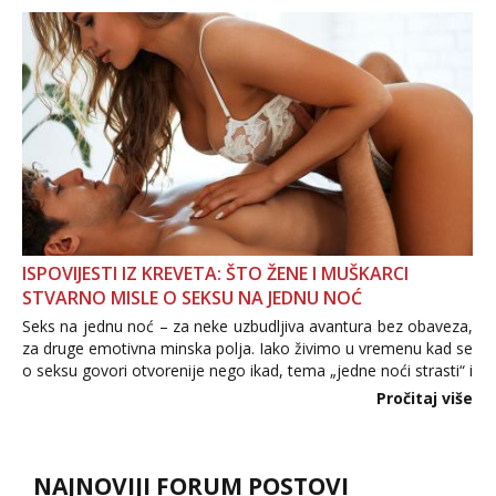
povjerenje. Takođe...
ISPOVIJESTI IZ KREVETA: ŠTO ŽENE I MUŠKARCI
STVARNO MISLE O SEKSU NA JEDNU NOĆ
Seks na jednu noć – za neke uzbudljiva avantura bez obaveza,
za druge emotivna minska polja. Iako živimo u vremenu kad se
o seksu govori otvorenije nego ikad, tema „jedne noći strasti“ i
dalje izaziva burne rasprave. Što zapravo misle žene, a što
Pročitaj više
muškarci? Jesu...
NAJNOVIJI FORUM POSTOVI