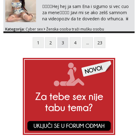
❤️‍🔥❤️‍🔥Hej hej ja sam Ena i sigurno si vec cuo
za mene❤️‍🔥❤️‍🔥 Javi mi se ako zeliš samnom
na videopoziv da te doveden do vrhunca. 🎇
WhatsApp 👉+385919977166 Telegram 👉
Kategorija:
Cyber sex
Ženska osoba traži mušku osobu
@enafriedrichkis Radim samo ONLINE I
NISTA UŽIVO!!!
1
2
3
4
...
23