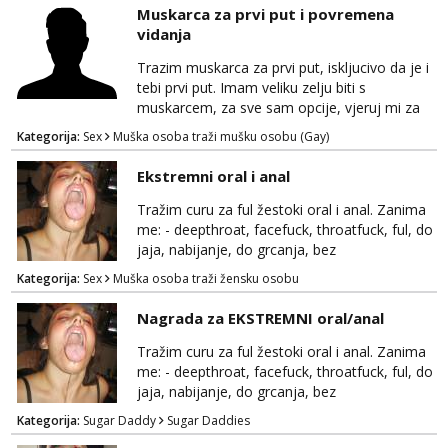
tome slično u zamjenu za mjesečni đeparac.
Muskarca za prvi put i povremena
Idealno ne nešto jednokratno već
vidanja
dogovoreno i na dulje vrijeme. Malo jesam
sramežljiva ali potrudit ću se da budeš
Trazim muskarca za prvi put, iskljucivo da je i
zadovoljan i da imaš nekog za svakodn...
tebi prvi put. Imam veliku zelju biti s
muskarcem, za sve sam opcije, vjeruj mi za
sve…pasiv/aktiv/pusenje/ najlonke…ako bude
Kategorija:
Sex
Muška osoba traži mušku osobu (Gay)
dobro mozemo nastaviti povremena vidanja
uz maksimalnu diskreciju,sto bude u sobi
Ekstremni oral i anal
tamo i ostaje. Jace sam grade 180cm 110kg.
Ozenjen, uz dogovor o lokaciji i vremenu ja
Tražim curu za ful žestoki oral i anal. Zanima
rjesavam apartman/hotel. Odgovara mi cijela
me: - deepthroat, facefuck, throatfuck, ful, do
kontinentalna...
jaja, nabijanje, do grcanja, bez
ograničavanja... - fisting (ili big insertions),
Kategorija:
Sex
Muška osoba traži žensku osobu
gaping, DAP/TAP, prolapse, sirenje... Ako
možeš nešto od toga i spremna si, javi se.
Nagrada za EKSTREMNI oral/anal
Tražim curu za ful žestoki oral i anal. Zanima
me: - deepthroat, facefuck, throatfuck, ful, do
jaja, nabijanje, do grcanja, bez
ograničavanja... - fisting (ili big insertions),
Kategorija:
Sugar Daddy
Sugar Daddies
gaping, DAP/TAP, prolapse, sirenje... Ako