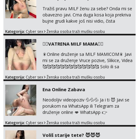
Tražiš pravu MILF ženu za sebe? Onda mi se
obavezno javi. Crna duga kosa koja prekriva
bujne grudi kakve još nisi vidio, čista
ŠESTICA! A usne? O usnama bolje da ni ne
Kategorija:
Cyber sex
Ženska osoba traži mušku osobu
pričam. Prave pune usne koje će ti se urezati
u pamćenje, jer vjeruj mi, takve još nisi vidio.
❤️‍🔥VATRENA MILF MAMA❤️‍🔥
Uvijek sam spremna za ONLOINE zabavu.
Volim vruće u porukama uz pokoju fotku.
🎇Online druženje sa MILF MAMICOM🎇 Javi
Radim slikice i videa po tvojoj želji te imam
mi se za druženje Vruce pozive, Slikice, Videa
raznih mater...
🥰🥰🥰🥰🥰🥰🥰🥰🥰🥰🥰🥰🥰 Solo ili sa
partnerom ili kolegicama Javi mi se porukom
Kategorija:
Cyber sex
Ženska osoba traži mušku osobu
WhatsApp ili Telegram WhatsApp 👉
+385919977166 Telegram 👉
Ena Online Zabava
@enafriedrichkis 🤬NE RADIM SASTANKE I
DRUZENJA UZIVO🤬
Neodoljiv videopoziv 💦💦💦 Ja i ti 😈 Javi se
porukom na WhatsApp ili Telegram za
druženje online 💋 WhatsApp 👉
+385919977166 Telegram 👉
Kategorija:
Cyber sex
Ženska osoba traži mušku osobu
@enafriedrichkis NEE radimo sastnke uzivo
nalazenja itd.. +385919977166
Voliš starije tete? 😈😈😈