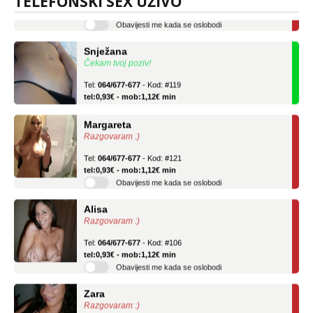
TELEFONSKI SEX UŽIVO
tel:0,93€ - mob:1,12€ min
Obavijesti me kada se oslobodi
Snježana
Čekam tvoj poziv!
Tel:
064/677-677
- Kod: #119
tel:0,93€ - mob:1,12€ min
Margareta
Razgovaram :)
Tel:
064/677-677
- Kod: #121
tel:0,93€ - mob:1,12€ min
Obavijesti me kada se oslobodi
Alisa
Razgovaram :)
Tel:
064/677-677
- Kod: #106
tel:0,93€ - mob:1,12€ min
Obavijesti me kada se oslobodi
Zara
Razgovaram :)