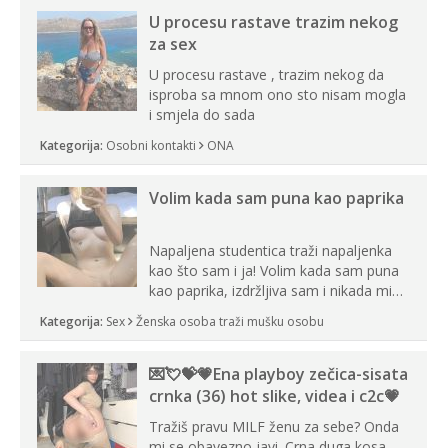
tijelu Iskljucivo neradim analni !!! I
U procesu rastave trazim nekog
neljubim se Wha...
za sex
U procesu rastave , trazim nekog da
isproba sa mnom ono sto nisam mogla
i smjela do sada
Kategorija:
Osobni kontakti
ONA
Volim kada sam puna kao paprika
Napaljena studentica traži napaljenka
kao što sam i ja! Volim kada sam puna
kao paprika, izdržljiva sam i nikada mi
nije dosta seksa. Volim grubi seks i više
Kategorija:
Sex
Ženska osoba traži mušku osobu
puta dnevno bilo kad i bilo gdje zato se
javi što prije da me isprobaš Klikni na
link ispod i nadji me tamo, cekam te!
💌💘💝💗Ena playboy zečica-sisata
crnka (36) hot slike, videa i c2c💗
Tražiš pravu MILF ženu za sebe? Onda
mi se obavezno javi. Crna duga kosa