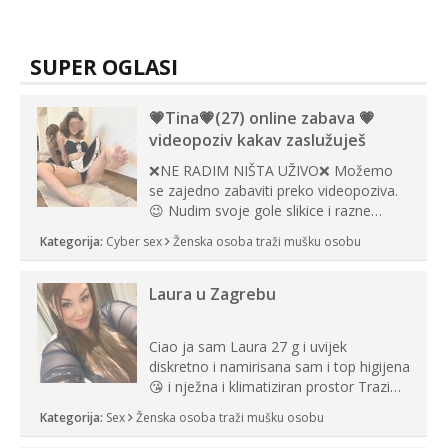
SUPER OGLASI
💗Tina💗(27) online zabava 💗
videopoziv kakav zaslužuješ
❌NE RADIM NIŠTA UŽIVO❌ Možemo
se zajedno zabaviti preko videopoziva.
😉 Nudim svoje gole slikice i razne
videouradke. 🤩 Za online zabavu pošalji
Kategorija:
Cyber sex
Ženska osoba traži mušku osobu
poruku na Whatsapp, Telegram ili Viber.
😎 +385 91 912 3322 Za provjeru moje
autentičnosti možeš me vidjeti na
Laura u Zagrebu
videopozivu. 😉 S vama sam vec 5 ...
Ciao ja sam Laura 27 g i uvijek
diskretno i namirisana sam i top higijena
😘 i nježna i klimatiziran prostor Trazim
sex za nagradu Radim klasican sex
Kategorija:
Sex
Ženska osoba traži mušku osobu
Pusenje i gutanje sperme Erotsko rublje
imam uvijek Lizati me mozes i ljubiti po