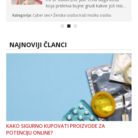
koja prekriva bujne grudi kakve još nisi
vidio, čista ŠESTICA! A usne? O usnama
Kategorija:
Cyber sex
Ženska osoba traži mušku osobu
bolje da ni ne pričam. Prave pune usne
koje će ti se urezati u pamćenje, jer
vjeruj mi, takve još nisi vidio. Uvijek sam
spremna za ONLOINE zabavu...
NAJNOVIJI ČLANCI
KAKO SIGURNO KUPOVATI PROIZVODE ZA
POTENCIJU ONLINE?