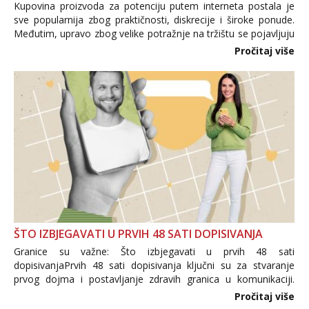
Kupovina proizvoda za potenciju putem interneta postala je
sve popularnija zbog praktičnosti, diskrecije i široke ponude.
Međutim, upravo zbog velike potražnje na tržištu se pojavljuju
i brojni krivotvoreni proizvodi, nepouzdane internetske
Pročitaj više
trgovine te proizvodi nepoznatog podrijetla. ...
ŠTO IZBJEGAVATI U PRVIH 48 SATI DOPISIVANJA
Granice su važne: Što izbjegavati u prvih 48 sati
dopisivanjaPrvih 48 sati dopisivanja ključni su za stvaranje
prvog dojma i postavljanje zdravih granica u komunikaciji.
Važno je izbjeći prebrzo otkrivanje osobnih ili intimnih
Pročitaj više
informacija, jer nepoznata osoba još nije zaslužila to