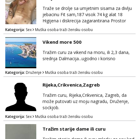
Traže se drolje sa umjetnim sisama za divlju
jebacinu Fit sam,187 visok 74 kg alat 18
Higijena i diskrecija zagarantirana Prostor
imam na području između Zadra i Šibenika
Kategorija:
Sex
Muška osoba traži žensku osobu
Kontakt watsap 0955406511 bez poziva
Vikend more 500
Tražim curu za vikend na moru, ili 2,3 dana,
srednja Dalmacija...ugodno i korisno
Kategorija:
Druženje
Muška osoba traži žensku osobu
Rijeka,Crikvenica,Zagreb
Tražim curu, Rijeka,Crikvenica, Zagreb, da
može putovati uz moju nagradu, Druženje,
sockjob.
Kategorija:
Sex
Muška osoba traži žensku osobu
Tražim starije dame ili curu