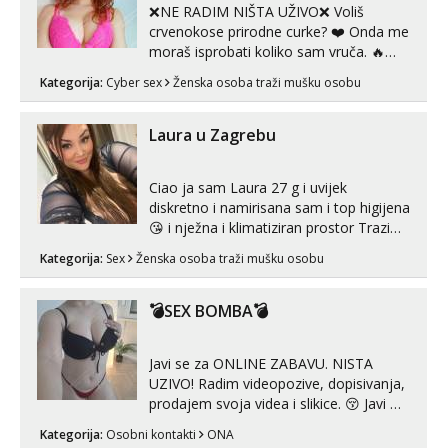
❌NE RADIM NIŠTA UŽIVO❌ Voliš
crvenokose prirodne curke? ❤️ Onda me
moraš isprobati koliko sam vruča.‎ ️‍🔥
MLADA vražica koja ima 100%
Kategorija:
Cyber sex
Ženska osoba traži mušku osobu
prorodne grudi, 💦 Misli su mi uvijek
prljave i u svemu vidim samo užitak. 💦
U mojoj raznolikoj ponudi možeš
Laura u Zagrebu
pranaći nešto po svojoj mjeri. Sexi videa
s kolegica...
Ciao ja sam Laura 27 g i uvijek
diskretno i namirisana sam i top higijena
😘 i nježna i klimatiziran prostor Trazim
sex za nagradu Radim klasican sex
Kategorija:
Sex
Ženska osoba traži mušku osobu
Pusenje i gutanje sperme Erotsko rublje
imam uvijek Lizati me mozes i ljubiti po
tijelu Iskljucivo neradim analni !!! I
💣SEX BOMBA💣
neljubim se Wha...
Javi se za ONLINE ZABAVU. NISTA
UZIVO! Radim videopozive, dopisivanja,
prodajem svoja videa i slikice. 😚 Javi mi
se porukom na Whatsupp, Viber ili
Kategorija:
Osobni kontakti
ONA
Telegram. +385 91 723 0045