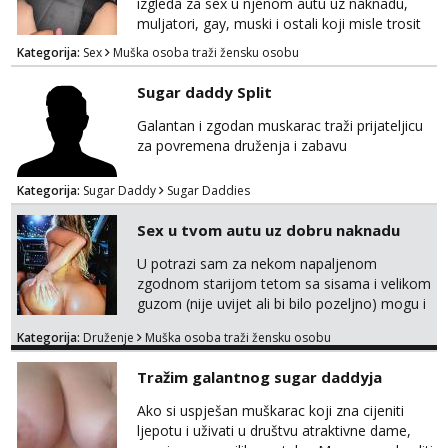
izgleda za sex u njenom autu uz naknadu,
muljatori, gay, muski i ostali koji misle trosit
vrijeme na pisanje mogu zaobic oglas, ako si
Kategorija:
Sex
Muška osoba traži žensku osobu
slavonije i zainteresirana da te punim negdje
u mraku u tvom autu javi se na whatsapp
Sugar daddy Split
porukom 098 199 1895.
Galantan i zgodan muskarac traži prijateljicu
za povremena druženja i zabavu
Kategorija:
Sugar Daddy
Sugar Daddies
Sex u tvom autu uz dobru naknadu
U potrazi sam za nekom napaljenom
zgodnom starijom tetom sa sisama i velikom
guzom (nije uvijet ali bi bilo pozeljno) mogu i
mladje djevojke kojima nije bitan izgled vec
Kategorija:
Druženje
Muška osoba traži žensku osobu
dobra zabava uz naknadu, trazim neku koja
bi dosla po mene da se odemo seksat
Tražim galantnog sugar daddyja
negdje u mrak, prije seksa dobijes odmah na
ruke, molim samo ozbiljne da se javljaju one
Ako si uspješan muškarac koji zna cijeniti
koje se pale na seks po mracnim parkinzima,
ljepotu i uživati u društvu atraktivne dame,
sumarcima itd be...