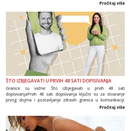
i brojni krivotvoreni proizvodi, nepouzdane internetske
Pročitaj više
trgovine te proizvodi nepoznatog podrijetla. ...
ŠTO IZBJEGAVATI U PRVIH 48 SATI DOPISIVANJA
Granice su važne: Što izbjegavati u prvih 48 sati
dopisivanjaPrvih 48 sati dopisivanja ključni su za stvaranje
prvog dojma i postavljanje zdravih granica u komunikaciji.
Važno je izbjeći prebrzo otkrivanje osobnih ili intimnih
Pročitaj više
informacija, jer nepoznata osoba još nije zaslužila to
povjerenje. Takođe...