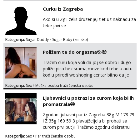
tel:0,93€ - mob:1,12€ min
Curku iz Zagreba
Obavijesti me kada se oslobodi
Ako si u Zg i zelis druzenje,izlet uz naknadu za
Biljana
tebe javi se
Razgovaram :)
Tel:
064/677-677
- Kod: #132
Kategorija:
Sugar Daddy
Sugar Baby (zensko)
tel:0,93€ - mob:1,12€ min
Obavijesti me kada se oslobodi
Poližem te do orgazma💦🤑
Alisa
Tražim curu koja voli da joj se dobro i dugo
Čekam tvoj poziv!
poliže pica bez srama,moze kod tebe u autu
kod u prirodi wc shoping centar bitno da je
Tel:
064/677-677
- Kod: #106
tel:0,93€ - mob:1,12€ min
uzbudljivo i da si full diskretna i napaljena💦
Kategorija:
Sex
Muška osoba traži žensku osobu
jer nisam solo. Zgodan sam i diskretan,sliku
Lili
šaljem na wapp telegram..178 78kg.,javi se
Ljubavnici u potrazi za curom koja bi ih
Čekam tvoj poziv!
za brz dogovor Kontakt 0958759047
promatrala🤩
Tel:
064/677-677
- Kod: #128
tel:0,93€ - mob:1,12€ min
Zgodan ljubavni par iz Zagreba 38g M 178 79
i Ž 35g 160 59 3 plava(željela bi probati sa
Zara
curom prvi put)!! Tražimo zgodnu diskretnu
Čekam tvoj poziv!
curu koja bi nas promatrala dok imamo
Kategorija:
Sex
Par traži žensku osobu
žestok odnos. Može se pridruziti ali i ne
Tel:
064/677-677
- Kod: #123