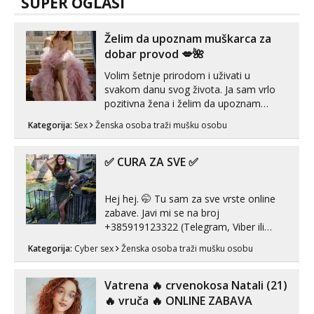
SUPER OGLASI
Želim da upoznam muškarca za
dobar provod 💋🌺
Volim šetnje prirodom i uživati u
svakom danu svog života. Ja sam vrlo
pozitivna žena i želim da upoznam
muškarca za dobar provod, naravno
Kategorija:
Sex
Ženska osoba traži mušku osobu
može i nešto više.💋🌺 Klikni na link
ispod i nadji me tamo, cekam te!
✅ CURA ZA SVE ✅
Hej hej. 🤭 Tu sam za sve vrste online
zabave. Javi mi se na broj
+385919123322 (Telegram, Viber ili
Whatsapp). 🤙 NE javljaj se na uzivo.
Kategorija:
Cyber sex
Ženska osoba traži mušku osobu
Hvala.
Vatrena ‎️‍🔥 crvenokosa Natali (21)
‎️‍🔥 vruča‎ ️‍🔥 ONLINE ZABAVA