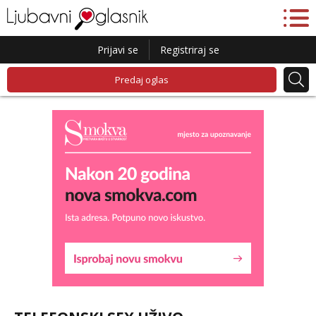
Prijavi se
Registriraj se
Predaj oglas
Liliana
Razgovaram :)
Tel:
064/677-677
- Kod: #69