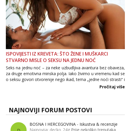
ISPOVIJESTI IZ KREVETA: ŠTO ŽENE I MUŠKARCI
STVARNO MISLE O SEKSU NA JEDNU NOĆ
Seks na jednu noć – za neke uzbudljiva avantura bez obaveza,
za druge emotivna minska polja. Iako živimo u vremenu kad se
o seksu govori otvorenije nego ikad, tema „jedne noći strasti“ i
dalje izaziva burne rasprave. Što zapravo misle žene, a što
Pročitaj više
muškarci? Jesu...
NAJNOVIJI FORUM POSTOVI
BOSNA I HERCEGOVINA - Iskustva & recenzije
Najnovija: decko_24g
Prije nekoliko trenutaka
D