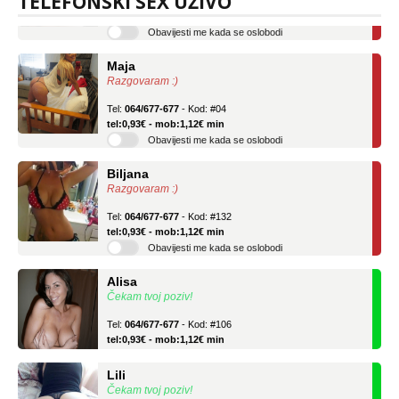
TELEFONSKI SEX UŽIVO
tel:0,93€ - mob:1,12€ min
Obavijesti me kada se oslobodi
Maja
Razgovaram :)
Tel:
064/677-677
- Kod: #04
tel:0,93€ - mob:1,12€ min
Obavijesti me kada se oslobodi
Biljana
Razgovaram :)
Tel:
064/677-677
- Kod: #132
tel:0,93€ - mob:1,12€ min
Obavijesti me kada se oslobodi
Alisa
Čekam tvoj poziv!
Tel:
064/677-677
- Kod: #106
tel:0,93€ - mob:1,12€ min
Lili
Čekam tvoj poziv!