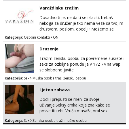
mora.Bitno da uzivamo diskretno anonimno
tel:0,93€ - mob:1,12€ min
Varaždinku tražim
bez upoznavanja puno.Sliku mozemo
Anđela
razmjeniti,ali najbolje uzivo se upoznati. Na
Dosadno ti je, ne da ti se izlaziti, trebaš
Čekam tvoj poziv!
goo smo do 15.8 poslije tog mozemo se
nekoga za druženje tko nema veze sa tvojim
druziti,javi se na mail il...
društvom, poslom, obitelji? Možemo se
Tel:
064/677-677
- Kod: #142
podružiti i zabaviti na razne načine. Makni se
tel:0,93€ - mob:1,12€ min
Kategorija:
Osobni kontakti
ON
od svakodnevice samnom. Javi se na
Whatsapp. Samo Varaždin i okolica.
Druzenje
Trazim zensku osobu za povremene susrete i
seks za ozbiljne ponude ja v 172 74 na wap
se slobodno javite
Kategorija:
Sex
Muška osoba traži žensku osobu
Ljetna zabava
Dođi i prepusti se meni za svoje
uživanje.Seksy crnka koja zna kako se
posvetiti tebi. Vruća masaža,oral sex
opuštanje i odmor za tebe. Sve info na mob
Kategorija:
Sex
Ženska osoba traži mušku osobu
099/871-8287