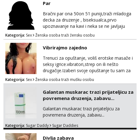
Par
Bračni par ona 50on 51 puniji,traži mladoga
decka za druzenje , biseksualca,prvo
upoznavanje na kavi i neka se ne javljaju
stariji od 30 godina
Kategorija:
Sex
Ženska osoba traži žensku osobu
Vibrirajmo zajedno
Trenuci za opuštanje, voliš erotske masaže i
seksy igrice.vibratori,strep on ili nešto
drugačije.Izaberi svoje opuštanje tu sam za
tebe.sve info na mob 095/762-8147
Kategorija:
Sex
Ženska osoba traži mušku osobu
Galantan muskarac trazi prijateljicu za
povremena druzenja, zabavu...
Galantan muskarac trazi prijateljicu za
povremena druzenja, zabavu...
Kategorija:
Sugar Daddy
Sugar Daddies
Divlja zabava