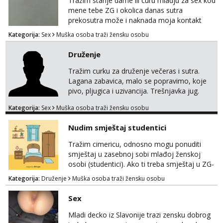
Tražim starije dame ili curu mladju za sex kod
mene tebe ZG i okolica danas sutra
prekosutra može i naknada moja kontakt
WhatsApp SMS poziv prednosti imaju starije
Kategorija:
Sex
Muška osoba traži žensku osobu
091 2504 794
Druženje
Tražim curku za druženje večeras i sutra.
Lagana zabavica, malo se popravimo, koje
pivo, pljugica i uzivancija. Trešnjavka jug.
We're jammin' To think that jammin' was a
Kategorija:
Sex
Muška osoba traži žensku osobu
thing of the past We're jammin' And I hope
this jam is gonna last
Nudim smještaj studentici
Tražim cimericu, odnosno mogu ponuditi
smještaj u zasebnoj sobi mlađoj ženskoj
osobi (studentici). Ako ti treba smještaj u ZG-
u, a ne želiš plaćati sobu i tako malo uštedjeti,
Kategorija:
Druženje
Muška osoba traži žensku osobu
javi se na mail.
Sex
Mladi decko iz Slavonije trazi zensku dobrog